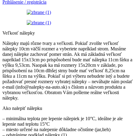
Prihlásenie / registrácia
Veľkosť nálepky
Nálepky majú rôzne tvary a veľkosti. Pokiaľ zvolíte veľkosť
nálepky 10cm väčší rozmer a vyberiete napríklad strom. Musíme
danej nálepke zachovať pomer strán. Ak má základná veľkosť
napríklad 15x13cm po prispôsobení bude mať nálepka 11cm šírku a
výšku 9,53cm. Naopak ka má rozmery 15x20cm v základe, po
prispôsobení na 10cm dlhšej strny bude mať veľkosť 8,25cm na
šírku a 11cm na výšku. Pokiaľ si pri výberu nebudete istý a budete
požadovať presné rozmery vybratej nálepky – neváhajte nám poslať
e-mail (info@nalepky-na-auto.sk) s číslom a názvom produktu a
vybranou veľkosťou. Obratom Vám pošleme reálne veľkosti
nálepky.
Ako nalepiť nálepku
– minimálna teplota pre lepenie nálepiek je 10°C, ideálne je ale
lepenie nad teplotu 15°C
– miesto určené na nalepenie dôkladne očistíme (jar,lieh)
– odstránime podklad nálepky (1)