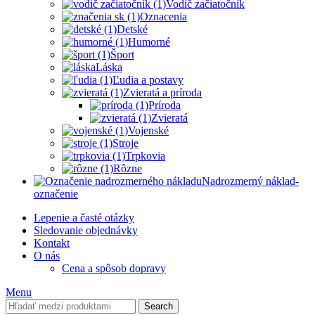
Vodič začiatočník
Oznacenia
Detské
Humorné
Šport
Láska
Ľudia a postavy
Zvieratá a príroda
Príroda
Zvieratá
Vojenské
Stroje
Trpkovia
Rôzne
Nadrozmerný náklad-
označenie
Lepenie a časté otázky
Sledovanie objednávky
Kontakt
O nás
Cena a spôsob dopravy
Menu
Search