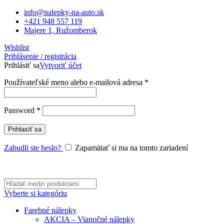
info@nalepky-na-auto.sk
+421 948 557 119
Majere 1, Ružomberok
Wishlist
Prihlásenie / registrácia
Prihlásiť sa
Vytvoriť účet
Povinné
Používateľské meno alebo e-mailová adresa
*
Povinné
Password
*
Prihlasíť sa
Zabudli ste heslo?
Zapamätať si ma na tomto zariadení
Vyberte si kategóriu
Farebné nálepky
AKCIA – Vianočné nálepky