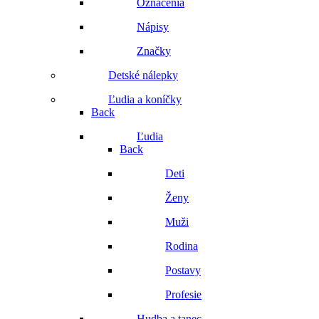
Označenia
Nápisy
Značky
Detské nálepky
Ľudia a koníčky
Back
Ľudia
Back
Deti
Ženy
Muži
Rodina
Postavy
Profesie
Hudba a tanec