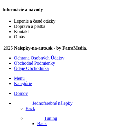
produktu.
Informácie a návody
Lepenie a časté otázky
Doprava a platba
Kontakt
O nás
2025
Nalepky-na-auto.sk - by FatraMedia
.
Ochrana Osobných Údajov
Obchodné Podmienky
Údaje Obchodníka
Menu
Kategórie
Domov
Jednofarebné nálepky
Back
Tuning
Back