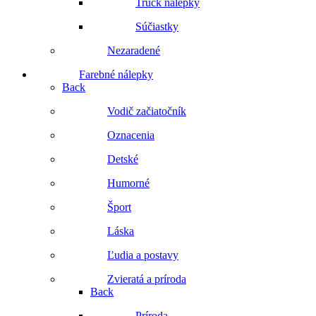
Truck nálepky
Súčiastky
Nezaradené
Farebné nálepky
Back
Vodič začiatočník
Oznacenia
Detské
Humorné
Šport
Láska
Ľudia a postavy
Zvieratá a príroda
Back
Príroda