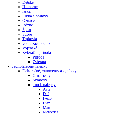
Detské
Humorné
láska
Ľudia a postavy
Oznacenia
Rôzne
Šport
Stroje
Trpkovia
vodič začiatočník
Vojenské
Zvieratá a príroda
Príroda
Zvieratá
Jednofarebné nálepky
Dekoračné, oranmenty a symboly
Ornamenty
Symboly
Truck nálepky
Avia
Daf
Iveco
Liaz
Man
Mercedes