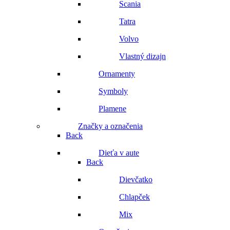
Scania
Tatra
Volvo
Vlastný dizajn
Ornamenty
Symboly
Plamene
Značky a označenia
Back
Dieťa v aute
Back
Dievčatko
Chlapček
Mix