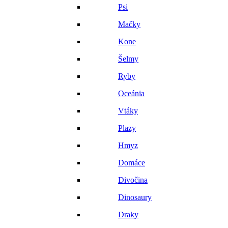
Psi
Mačky
Kone
Šelmy
Ryby
Oceánia
Vtáky
Plazy
Hmyz
Domáce
Divočina
Dinosaury
Draky