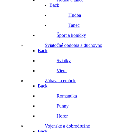
Back
Hudba
Tanec
Šport a koníčky
Sviatočné obdobia a duchovno
Back
Sviatky
Viera
Zábava a emócie
Back
Romantika
Funny
Horor
Vojenské a dobrodružné
Back