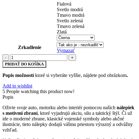
Fialová
Svetlo modrá
Tmavo modrá
Svetlo zelená
Tmavo zelená
Zlatá
Zrkadlenie
Vymazať
množstvo
zbrane
PRIDAŤ DO KOŠÍKA
(47)
Popis možností
ktoré si vyberáte vyššie, nájdete pod obrázkom
.
Add to wishlist
5
People watching this product now!
Popis
Oživte svoje auto, motorku alebo interiér pomocou našich
nálepiek
s motívmi zbraní
, ktoré vyjadrujú akciu, silu a taktický štýl. Či už
ide o moderné zbrane, klasické vojenské symboly alebo akčné
ilustrácie, tieto nálepky dodajú vášmu priestoru výrazný a odvážny
vzhľad.