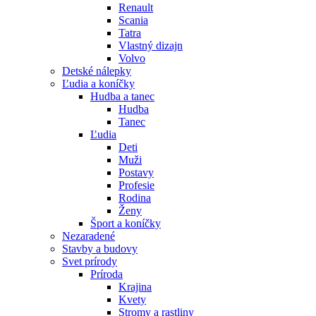
Renault
Scania
Tatra
Vlastný dizajn
Volvo
Detské nálepky
Ľudia a koníčky
Hudba a tanec
Hudba
Tanec
Ľudia
Deti
Muži
Postavy
Profesie
Rodina
Ženy
Šport a koníčky
Nezaradené
Stavby a budovy
Svet prírody
Príroda
Krajina
Kvety
Stromy a rastliny