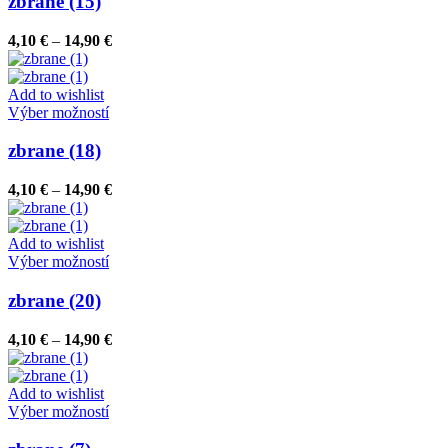
zbrane (15)
produktu.
viacero
variantov.
Price
4,10
€
–
14,90
€
Možnosti
range:
si
4,10 €
môžete
through
Add to wishlist
vybrať
Tento
14,90 €
Výber možností
na
produkt
stránke
má
zbrane (18)
produktu.
viacero
variantov.
Price
4,10
€
–
14,90
€
Možnosti
range:
si
4,10 €
môžete
through
Add to wishlist
vybrať
Tento
14,90 €
Výber možností
na
produkt
stránke
má
zbrane (20)
produktu.
viacero
variantov.
Price
4,10
€
–
14,90
€
Možnosti
range:
si
4,10 €
môžete
through
Add to wishlist
vybrať
Tento
14,90 €
Výber možností
na
produkt
stránke
má