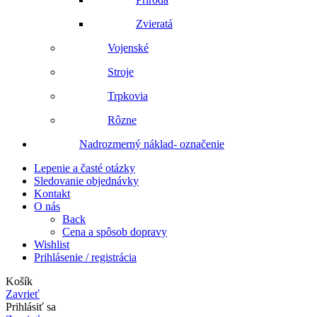
Zvieratá
Vojenské
Stroje
Trpkovia
Rôzne
Nadrozmerný náklad- označenie
Lepenie a časté otázky
Sledovanie objednávky
Kontakt
O nás
Back
Cena a spôsob dopravy
Wishlist
Prihlásenie / registrácia
Košík
Zavrieť
Prihlásiť sa