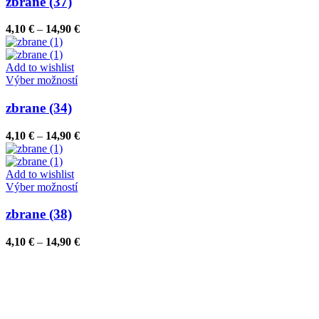
zbrane (37)
produktu.
viacero
variantov.
Price
4,10
€
–
14,90
€
Možnosti
range:
si
4,10 €
môžete
through
Add to wishlist
vybrať
Tento
14,90 €
Výber možností
na
produkt
stránke
má
zbrane (34)
produktu.
viacero
variantov.
Price
4,10
€
–
14,90
€
Možnosti
range:
si
4,10 €
môžete
through
Add to wishlist
vybrať
Tento
14,90 €
Výber možností
na
produkt
stránke
má
zbrane (38)
produktu.
viacero
variantov.
Price
4,10
€
–
14,90
€
Možnosti
range:
si
4,10 €
môžete
through
vybrať
14,90 €
na
stránke