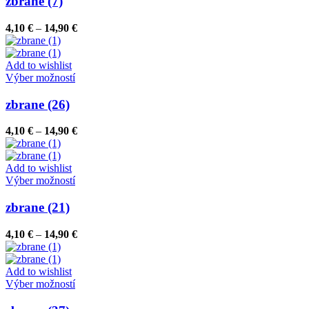
zbrane (7)
produktu.
viacero
variantov.
Price
4,10
€
–
14,90
€
Možnosti
range:
si
4,10 €
môžete
through
Add to wishlist
vybrať
Tento
14,90 €
Výber možností
na
produkt
stránke
má
zbrane (26)
produktu.
viacero
variantov.
Price
4,10
€
–
14,90
€
Možnosti
range:
si
4,10 €
môžete
through
Add to wishlist
vybrať
Tento
14,90 €
Výber možností
na
produkt
stránke
má
zbrane (21)
produktu.
viacero
variantov.
Price
4,10
€
–
14,90
€
Možnosti
range:
si
4,10 €
môžete
through
Add to wishlist
vybrať
Tento
14,90 €
Výber možností
na
produkt
stránke
má