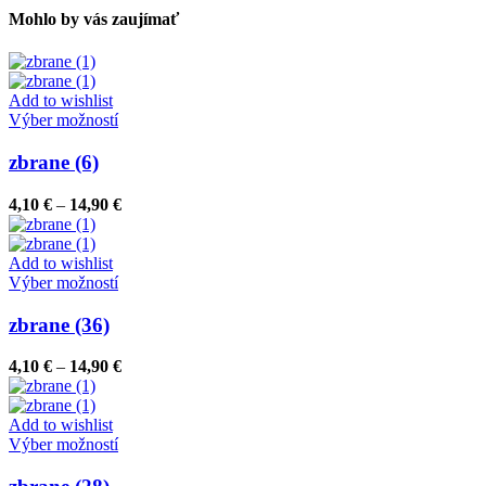
Mohlo by vás zaujímať
Add to wishlist
Tento
Výber možností
produkt
má
zbrane (6)
viacero
variantov.
Price
4,10
€
–
14,90
€
Možnosti
range:
si
4,10 €
môžete
through
Add to wishlist
vybrať
Tento
14,90 €
Výber možností
na
produkt
stránke
má
zbrane (36)
produktu.
viacero
variantov.
Price
4,10
€
–
14,90
€
Možnosti
range:
si
4,10 €
môžete
through
Add to wishlist
vybrať
Tento
14,90 €
Výber možností
na
produkt
stránke
má