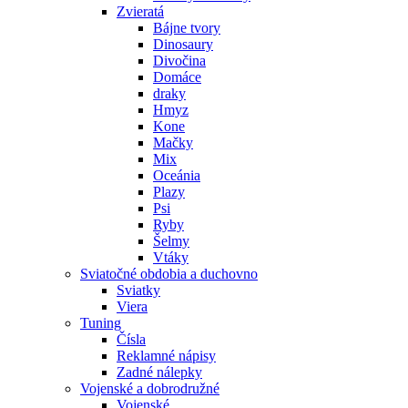
Zvieratá
Bájne tvory
Dinosaury
Divočina
Domáce
draky
Hmyz
Kone
Mačky
Mix
Oceánia
Plazy
Psi
Ryby
Šelmy
Vtáky
Sviatočné obdobia a duchovno
Sviatky
Viera
Tuning
Čísla
Reklamné nápisy
Zadné nálepky
Vojenské a dobrodružné
Vojenské