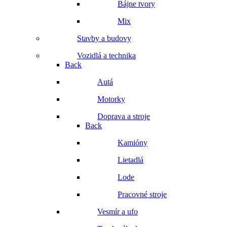
Bájne tvory
Mix
Stavby a budovy
Vozidlá a technika
Back
Autá
Motorky
Doprava a stroje
Back
Kamióny
Lietadlá
Lode
Pracovné stroje
Vesmír a ufo