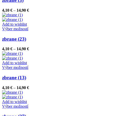
zbrane (3)
produktu.
viacero
variantov.
Price
4,10
€
–
14,90
€
Možnosti
range:
si
4,10 €
môžete
through
Add to wishlist
vybrať
Tento
14,90 €
Výber možností
na
produkt
stránke
má
zbrane (23)
produktu.
viacero
variantov.
Price
4,10
€
–
14,90
€
Možnosti
range:
si
4,10 €
môžete
through
Add to wishlist
vybrať
Tento
14,90 €
Výber možností
na
produkt
stránke
má
zbrane (13)
produktu.
viacero
variantov.
Price
4,10
€
–
14,90
€
Možnosti
range:
si
4,10 €
môžete
through
Add to wishlist
vybrať
Tento
14,90 €
Výber možností
na
produkt
stránke
má