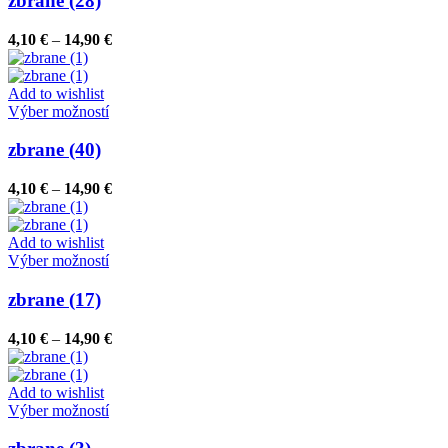
zbrane (28)
produktu.
viacero
variantov.
Price
4,10
€
–
14,90
€
Možnosti
range:
si
4,10 €
môžete
through
Add to wishlist
vybrať
Tento
14,90 €
Výber možností
na
produkt
stránke
má
zbrane (40)
produktu.
viacero
variantov.
Price
4,10
€
–
14,90
€
Možnosti
range:
si
4,10 €
môžete
through
Add to wishlist
vybrať
Tento
14,90 €
Výber možností
na
produkt
stránke
má
zbrane (17)
produktu.
viacero
variantov.
Price
4,10
€
–
14,90
€
Možnosti
range:
si
4,10 €
môžete
through
Add to wishlist
vybrať
Tento
14,90 €
Výber možností
na
produkt
stránke
má