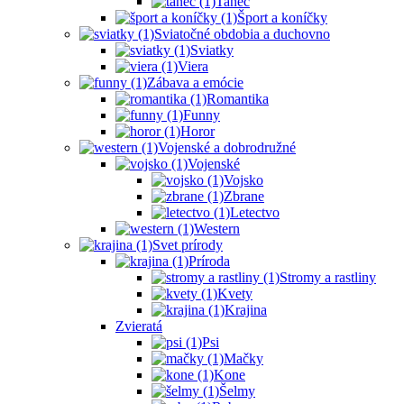
Tanec
Šport a koníčky
Sviatočné obdobia a duchovno
Sviatky
Viera
Zábava a emócie
Romantika
Funny
Horor
Vojenské a dobrodružné
Vojenské
Vojsko
Zbrane
Letectvo
Western
Svet prírody
Príroda
Stromy a rastliny
Kvety
Krajina
Zvieratá
Psi
Mačky
Kone
Šelmy