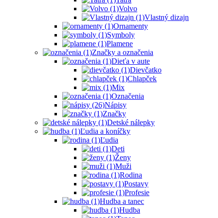
Volvo
Vlastný dizajn
Ornamenty
Symboly
Plamene
Značky a označenia
Dieťa v aute
Dievčatko
Chlapček
Mix
Označenia
Nápisy
Značky
Detské nálepky
Ľudia a koníčky
Ľudia
Deti
Ženy
Muži
Rodina
Postavy
Profesie
Hudba a tanec
Hudba