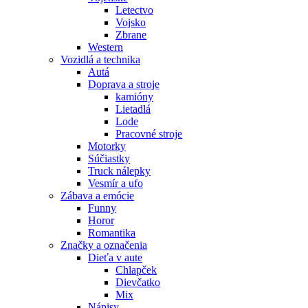
Letectvo
Vojsko
Zbrane
Western
Vozidlá a technika
Autá
Doprava a stroje
kamióny
Lietadlá
Lode
Pracovné stroje
Motorky
Súčiastky
Truck nálepky
Vesmír a ufo
Zábava a emócie
Funny
Horor
Romantika
Značky a označenia
Dieťa v aute
Chlapček
Dievčatko
Mix
Nápisy