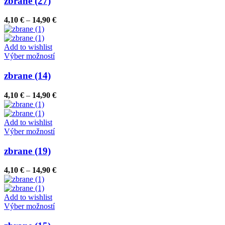
zbrane (27)
produktu.
viacero
variantov.
Price
4,10
€
–
14,90
€
Možnosti
range:
si
4,10 €
môžete
through
Add to wishlist
vybrať
Tento
14,90 €
Výber možností
na
produkt
stránke
má
zbrane (14)
produktu.
viacero
variantov.
Price
4,10
€
–
14,90
€
Možnosti
range:
si
4,10 €
môžete
through
Add to wishlist
vybrať
Tento
14,90 €
Výber možností
na
produkt
stránke
má
zbrane (19)
produktu.
viacero
variantov.
Price
4,10
€
–
14,90
€
Možnosti
range:
si
4,10 €
môžete
through
Add to wishlist
vybrať
Tento
14,90 €
Výber možností
na
produkt
stránke
má