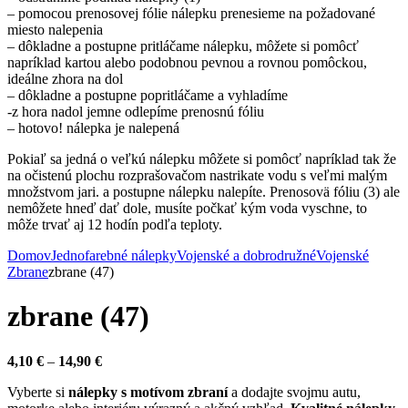
– pomocou prenosovej fólie nálepku prenesieme na požadované
miesto nalepenia
– dôkladne a postupne pritláčame nálepku, môžete si pomôcť
napríklad kartou alebo podobnou pevnou a rovnou pomôckou,
ideálne zhora na dol
– dôkladne a postupne popritláčame a vyhladíme
-z hora nadol jemne odlepíme prenosnú fóliu
– hotovo! nálepka je nalepená
Pokiaľ sa jedná o veľkú nálepku môžete si pomôcť napríklad tak že
na očistenú plochu rozprašovačom nastrikate vodu s veľmi malým
množstvom jari. a postupne nálepku nalepíte. Prenosovä fóliu (3) ale
nemôžete hneď dať dole, musíte počkať kým voda vyschne, to
môže trvať aj 12 hodín podľa teploty.
Domov
Jednofarebné nálepky
Vojenské a dobrodružné
Vojenské
Zbrane
zbrane (47)
zbrane (47)
Price
4,10
€
–
14,90
€
range:
Vyberte si
nálepky s motívom zbraní
a dodajte svojmu autu,
4,10 €