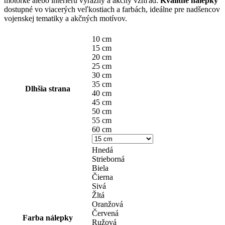
motorke alebo interiéru výrazný a akčný vzhľad.
Kvalitné nálepky
through
dostupné vo viacerých veľkostiach a farbách, ideálne pre nadšencov
14,90 €
vojenskej tematiky a akčných motívov.
10 cm
15 cm
20 cm
25 cm
30 cm
35 cm
Dlhšia strana
40 cm
45 cm
50 cm
55 cm
60 cm
Hnedá
Strieborná
Biela
Čierna
Sivá
Žltá
Oranžová
Červená
Farba nálepky
Ružová