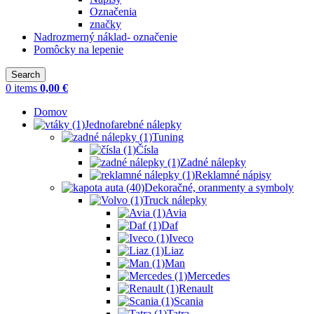
Označenia
značky
Nadrozmerný náklad- označenie
Pomôcky na lepenie
Search
0
items
0,00
€
Domov
Jednofarebné nálepky
Tuning
Čísla
Zadné nálepky
Reklamné nápisy
Dekoračné, oranmenty a symboly
Truck nálepky
Avia
Daf
Iveco
Liaz
Man
Mercedes
Renault
Scania
Tatra