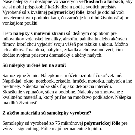
Naše nálepky sú dostupné vo viacerých
veľkostiach
a
farbách
, aby
ste si mohli prispôsobiť každý dizajn podľa svojich predstáv.
Vyrobené sú z kvalitnej
polymerickej fólie
, ktorá je odolná voči
poveternostným podmienkam, čo zaručuje ich dlhú životnosť aj pri
vonkajšom použití.
Tieto
nálepky s motívmi zbraní
sú ideálnym doplnkom pre
milovníkov vojenskej tematiky, airsoftu, paintballu alebo akčných
filmov, ktorí chcú vyjadriť svoju vášeň pre taktiku a akciu. Možno
ich aplikovať na okná, nábytok, zrkadlá alebo osobné veci, čím
dodáte svojmu priestoru dramatický a akčný nádych.
Sú nálepky určené len na autá?
Samozrejme že nie. Nálepkou si môžete ozdobiť čokoľvek iné.
Napríklad: okno, notebook, zrkadlo, hrnček, motorku, nábytok a iné
predmety. Nálepka môže slúžiť aj ako dekorácia interiéru.
Skrášlenie vypínačov, stien a podobne. Nálepky sú zhotovené z
kvalitného materiálu, ktorý priľne na množstvo podkladov. Nálepka
ma dlhú životnosť.
Z akého materiálu sú samolepky vyrobené?
Samolepky sú vyrobené zo 75 mikrónovej
polymerickej fólie
pre
výrez – signcutting. Fólie majú permanentné lepidlo.