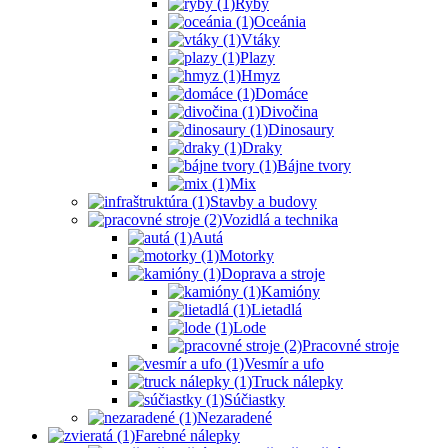
Ryby
Oceánia
Vtáky
Plazy
Hmyz
Domáce
Divočina
Dinosaury
Draky
Bájne tvory
Mix
Stavby a budovy
Vozidlá a technika
Autá
Motorky
Doprava a stroje
Kamióny
Lietadlá
Lode
Pracovné stroje
Vesmír a ufo
Truck nálepky
Súčiastky
Nezaradené
Farebné nálepky