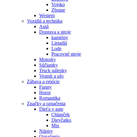
Vojsko
Zbrane
Western
Vozidlá a technika
Autá
Doprava a stroje
kamióny
Lietadlá
Lode
Pracovné stroje
Motorky
Súčiastky
Truck nálepky
Vesmír a ufo
Zábava a emócie
Funny
Horor
Romantika
Značky a označenia
Dieťa v aute
Chlapček
Dievčatko
Mix
Nápisy
Označenia