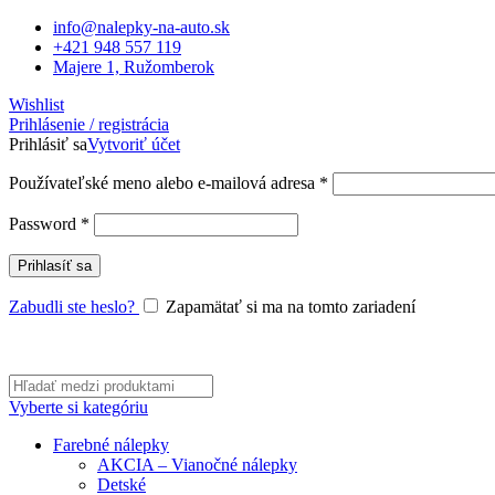
info@nalepky-na-auto.sk
+421 948 557 119
Majere 1, Ružomberok
Wishlist
Prihlásenie / registrácia
Prihlásiť sa
Vytvoriť účet
Povinné
Používateľské meno alebo e-mailová adresa
*
Povinné
Password
*
Prihlasíť sa
Zabudli ste heslo?
Zapamätať si ma na tomto zariadení
Vyberte si kategóriu
Farebné nálepky
AKCIA – Vianočné nálepky
Detské