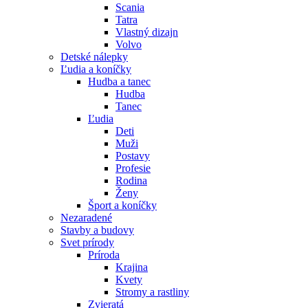
Scania
Tatra
Vlastný dizajn
Volvo
Detské nálepky
Ľudia a koníčky
Hudba a tanec
Hudba
Tanec
Ľudia
Deti
Muži
Postavy
Profesie
Rodina
Ženy
Šport a koníčky
Nezaradené
Stavby a budovy
Svet prírody
Príroda
Krajina
Kvety
Stromy a rastliny
Zvieratá