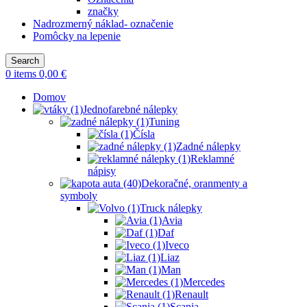
značky
Nadrozmerný náklad- označenie
Pomôcky na lepenie
Search
0
items
0,00
€
Domov
Jednofarebné nálepky
Tuning
Čísla
Zadné nálepky
Reklamné
nápisy
Dekoračné, oranmenty a
symboly
Truck nálepky
Avia
Daf
Iveco
Liaz
Man
Mercedes
Renault
Scania