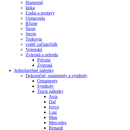
Humorné
láska
Ľudia a postavy
Oznacenia
Rôzne
Šport
Stroje
Trpkovia
vodič začiatočník
Vojenské
Zvieratá a príroda
Príroda
Zvieratá
Jednofarebné nálepky
Dekoračné, oranmenty a symboly
Ornamenty
Symboly
Truck nálepky
Avia
Daf
Iveco
Liaz
Man
Mercedes
Renault