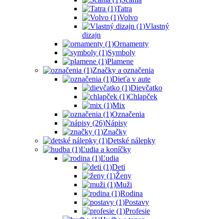
Tatra
Volvo
Vlastný
dizajn
Ornamenty
Symboly
Plamene
Značky a označenia
Dieťa v aute
Dievčatko
Chlapček
Mix
Označenia
Nápisy
Značky
Detské nálepky
Ľudia a koníčky
Ľudia
Deti
Ženy
Muži
Rodina
Postavy
Profesie