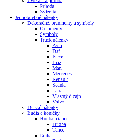
Zvieratá a príroda
Príroda
Zvieratá
Jednofarebné nálepky
Dekoračné, oranmenty a symboly
Ornamenty
Symboly
Truck nálepky
Avia
Daf
Iveco
Liaz
Man
Mercedes
Renault
Scania
Tatra
Vlastný dizajn
Volvo
Detské nálepky
Ľudia a koníčky
Hudba a tanec
Hudba
Tanec
Ľudia