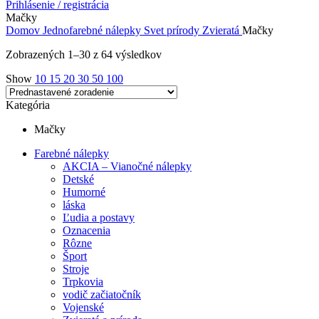
Prihlásenie / registrácia
Mačky
Domov
Jednofarebné nálepky
Svet prírody
Zvieratá
Mačky
Zobrazených 1–30 z 64 výsledkov
Show
10
15
20
30
50
100
Kategória
Mačky
Farebné nálepky
AKCIA – Vianočné nálepky
Detské
Humorné
láska
Ľudia a postavy
Oznacenia
Rôzne
Šport
Stroje
Trpkovia
vodič začiatočník
Vojenské