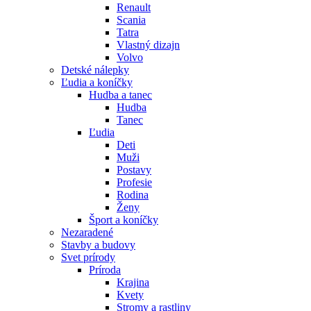
Renault
Scania
Tatra
Vlastný dizajn
Volvo
Detské nálepky
Ľudia a koníčky
Hudba a tanec
Hudba
Tanec
Ľudia
Deti
Muži
Postavy
Profesie
Rodina
Ženy
Šport a koníčky
Nezaradené
Stavby a budovy
Svet prírody
Príroda
Krajina
Kvety
Stromy a rastliny