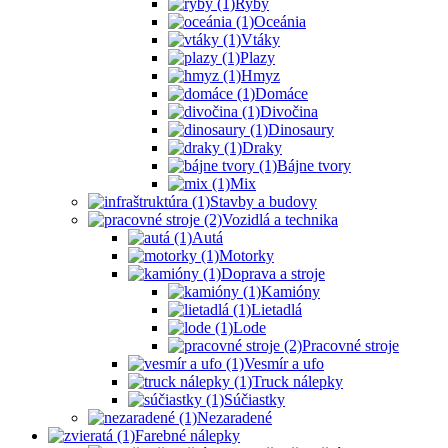
Ryby
Oceánia
Vtáky
Plazy
Hmyz
Domáce
Divočina
Dinosaury
Draky
Bájne tvory
Mix
Stavby a budovy
Vozidlá a technika
Autá
Motorky
Doprava a stroje
Kamióny
Lietadlá
Lode
Pracovné stroje
Vesmír a ufo
Truck nálepky
Súčiastky
Nezaradené
Farebné nálepky