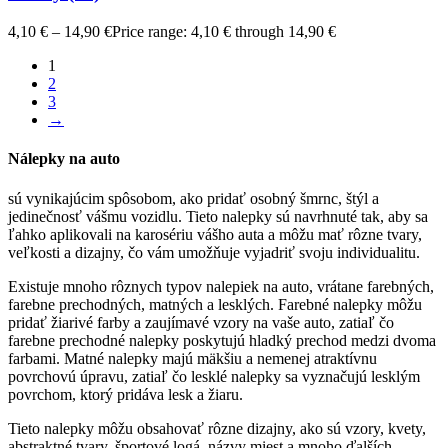
4,10
€
–
14,90
€
Price range: 4,10 € through 14,90 €
1
2
3
→
Nálepky na auto
sú vynikajúcim spôsobom, ako pridať osobný šmrnc, štýl a
jedinečnosť vášmu vozidlu. Tieto nalepky sú navrhnuté tak, aby sa
ľahko aplikovali na karosériu vášho auta a môžu mať rôzne tvary,
veľkosti a dizajny, čo vám umožňuje vyjadriť svoju individualitu.
Existuje mnoho rôznych typov nalepiek na auto, vrátane farebných,
farebne prechodných, matných a lesklých. Farebné nalepky môžu
pridať žiarivé farby a zaujímavé vzory na vaše auto, zatiaľ čo
farebne prechodné nalepky poskytujú hladký prechod medzi dvoma
farbami. Matné nalepky majú mäkšiu a nemenej atraktívnu
povrchovú úpravu, zatiaľ čo lesklé nalepky sa vyznačujú lesklým
povrchom, ktorý pridáva lesk a žiaru.
Tieto nalepky môžu obsahovať rôzne dizajny, ako sú vzory, kvety,
abstraktné tvary, športové logá, názvy miest a mnoho ďalších.