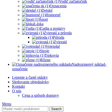
Vodič začiatočník
Oznacenia
Detské
Humorné
Šport
Láska
Ľudia a postavy
Zvieratá a príroda
Príroda
Zvieratá
Vojenské
Stroje
Trpkovia
Rôzne
Nadrozmerný náklad-
označenie
Lepenie a časté otázky
Sledovanie objednávky
Kontakt
O nás
Cena a spôsob dopravy
Menu
Search