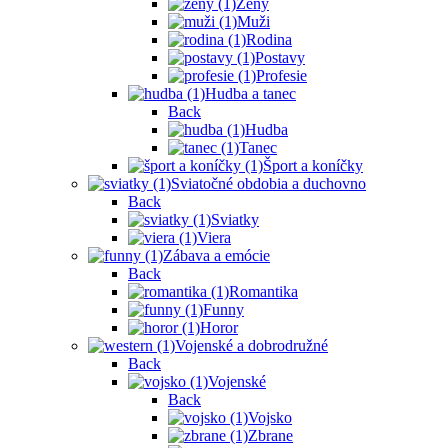
Ženy
Muži
Rodina
Postavy
Profesie
Hudba a tanec
Back
Hudba
Tanec
Šport a koníčky
Sviatočné obdobia a duchovno
Back
Sviatky
Viera
Zábava a emócie
Back
Romantika
Funny
Horor
Vojenské a dobrodružné
Back
Vojenské
Back
Vojsko
Zbrane