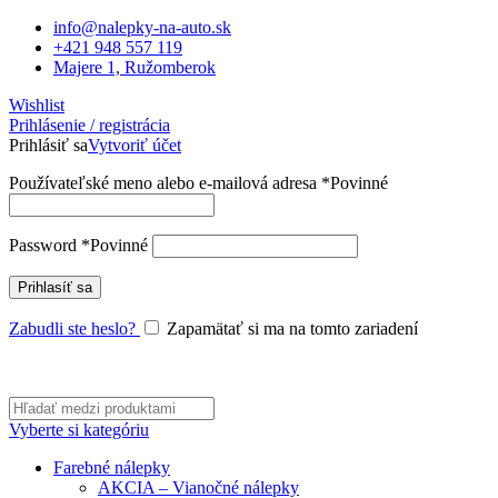
info@nalepky-na-auto.sk
+421 948 557 119
Majere 1, Ružomberok
Wishlist
Prihlásenie / registrácia
Prihlásiť sa
Vytvoriť účet
Používateľské meno alebo e-mailová adresa
*
Povinné
Password
*
Povinné
Prihlasíť sa
Zabudli ste heslo?
Zapamätať si ma na tomto zariadení
Vyberte si kategóriu
Farebné nálepky
AKCIA – Vianočné nálepky