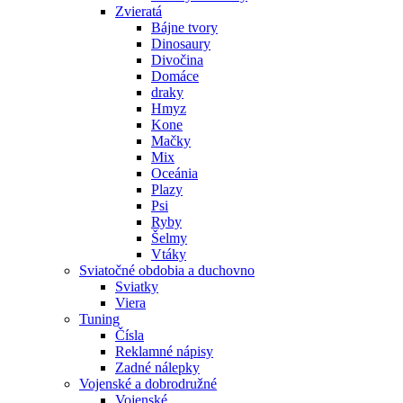
Zvieratá
Bájne tvory
Dinosaury
Divočina
Domáce
draky
Hmyz
Kone
Mačky
Mix
Oceánia
Plazy
Psi
Ryby
Šelmy
Vtáky
Sviatočné obdobia a duchovno
Sviatky
Viera
Tuning
Čísla
Reklamné nápisy
Zadné nálepky
Vojenské a dobrodružné
Vojenské