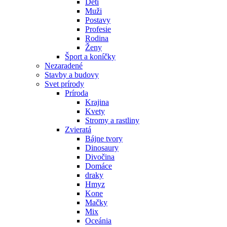
Deti
Muži
Postavy
Profesie
Rodina
Ženy
Šport a koníčky
Nezaradené
Stavby a budovy
Svet prírody
Príroda
Krajina
Kvety
Stromy a rastliny
Zvieratá
Bájne tvory
Dinosaury
Divočina
Domáce
draky
Hmyz
Kone
Mačky
Mix
Oceánia