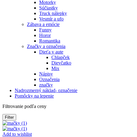
Motorky
Súčiastky
Truck nálepky
Vesmír a ufo
Zábava a emócie
Funny
Horor
Romantika
Značky a označenia
Dieťa v aute
Chlapček
Dievčatko
Mix
Nápisy
Označenia
značky
Nadrozmerný náklad- označenie
Pomôcky na lepenie
Filtrovanie podľa ceny
Filter
Add to wishlist