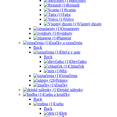
Mercedes
Renault
Scania
Tatra
Volvo
Vlastný dizajn
Ornamenty
Symboly
Plamene
Značky a označenia
Back
Dieťa v aute
Back
Dievčatko
Chlapček
Mix
Označenia
Nápisy
Značky
Detské nálepky
Ľudia a koníčky
Back
Ľudia
Back
Deti