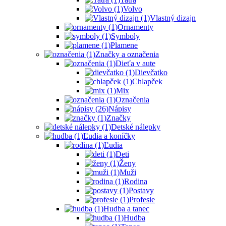
Volvo
Vlastný dizajn
Ornamenty
Symboly
Plamene
Značky a označenia
Dieťa v aute
Dievčatko
Chlapček
Mix
Označenia
Nápisy
Značky
Detské nálepky
Ľudia a koníčky
Ľudia
Deti
Ženy
Muži
Rodina
Postavy
Profesie
Hudba a tanec
Hudba