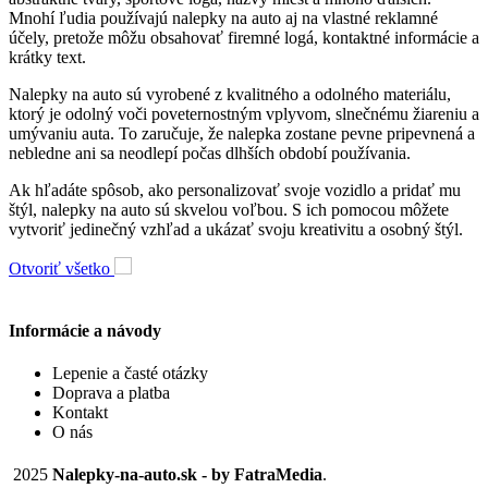
Mnohí ľudia používajú nalepky na auto aj na vlastné reklamné
účely, pretože môžu obsahovať firemné logá, kontaktné informácie a
krátky text.
Nalepky na auto sú vyrobené z kvalitného a odolného materiálu,
ktorý je odolný voči poveternostným vplyvom, slnečnému žiareniu a
umývaniu auta. To zaručuje, že nalepka zostane pevne pripevnená a
nebledne ani sa neodlepí počas dlhších období používania.
Ak hľadáte spôsob, ako personalizovať svoje vozidlo a pridať mu
štýl, nalepky na auto sú skvelou voľbou. S ich pomocou môžete
vytvoriť jedinečný vzhľad a ukázať svoju kreativitu a osobný štýl.
Otvoriť všetko
Informácie a návody
Lepenie a časté otázky
Doprava a platba
Kontakt
O nás
2025
Nalepky-na-auto.sk - by FatraMedia
.