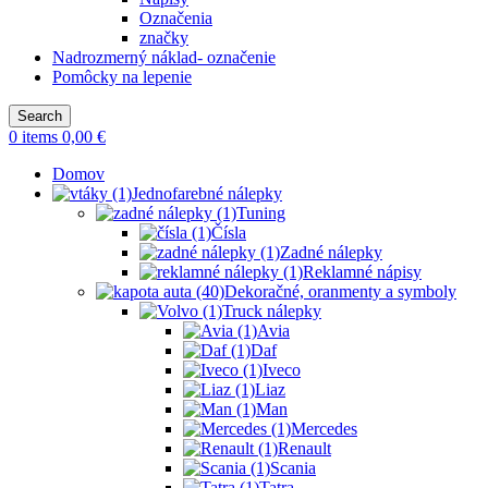
Označenia
značky
Nadrozmerný náklad- označenie
Pomôcky na lepenie
Search
0
items
0,00
€
Domov
Jednofarebné nálepky
Tuning
Čísla
Zadné nálepky
Reklamné nápisy
Dekoračné, oranmenty a symboly
Truck nálepky
Avia
Daf
Iveco
Liaz
Man
Mercedes
Renault
Scania
Tatra