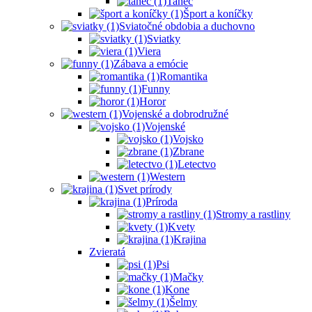
Tanec
Šport a koníčky
Sviatočné obdobia a duchovno
Sviatky
Viera
Zábava a emócie
Romantika
Funny
Horor
Vojenské a dobrodružné
Vojenské
Vojsko
Zbrane
Letectvo
Western
Svet prírody
Príroda
Stromy a rastliny
Kvety
Krajina
Zvieratá
Psi
Mačky
Kone
Šelmy