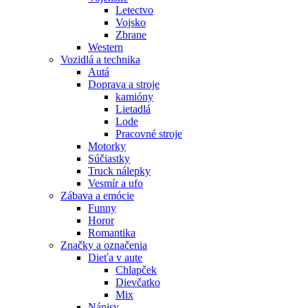
Letectvo
Vojsko
Zbrane
Western
Vozidlá a technika
Autá
Doprava a stroje
kamióny
Lietadlá
Lode
Pracovné stroje
Motorky
Súčiastky
Truck nálepky
Vesmír a ufo
Zábava a emócie
Funny
Horor
Romantika
Značky a označenia
Dieťa v aute
Chlapček
Dievčatko
Mix
Nápisy