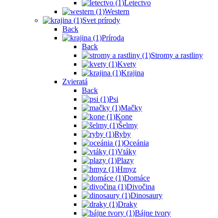
Letectvo
Western
Svet prírody
Back
Príroda
Back
Stromy a rastliny
Kvety
Krajina
Zvieratá
Back
Psi
Mačky
Kone
Šelmy
Ryby
Oceánia
Vtáky
Plazy
Hmyz
Domáce
Divočina
Dinosaury
Draky
Bájne tvory