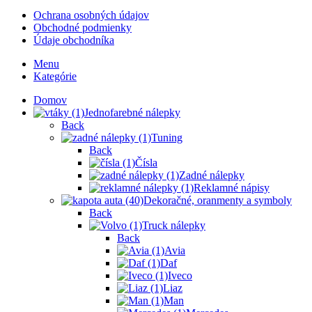
Ochrana osobných údajov
Obchodné podmienky
Údaje obchodníka
Menu
Kategórie
Domov
Jednofarebné nálepky
Back
Tuning
Back
Čísla
Zadné nálepky
Reklamné nápisy
Dekoračné, oranmenty a symboly
Back
Truck nálepky
Back
Avia
Daf
Iveco
Liaz
Man