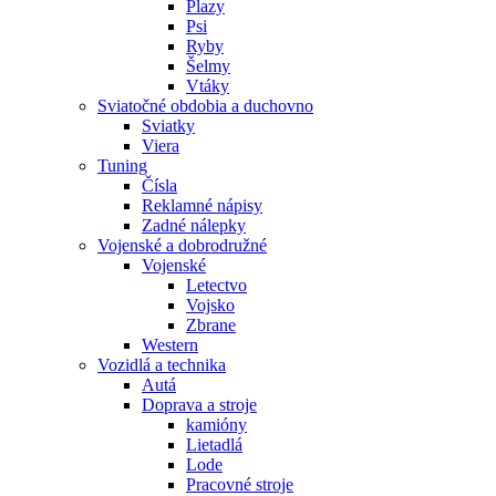
Plazy
Psi
Ryby
Šelmy
Vtáky
Sviatočné obdobia a duchovno
Sviatky
Viera
Tuning
Čísla
Reklamné nápisy
Zadné nálepky
Vojenské a dobrodružné
Vojenské
Letectvo
Vojsko
Zbrane
Western
Vozidlá a technika
Autá
Doprava a stroje
kamióny
Lietadlá
Lode
Pracovné stroje