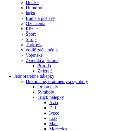
Detské
Humorné
láska
Ľudia a postavy
Oznacenia
Rôzne
Šport
Stroje
Trpkovia
vodič začiatočník
Vojenské
Zvieratá a príroda
Príroda
Zvieratá
Jednofarebné nálepky
Dekoračné, oranmenty a symboly
Ornamenty
Symboly
Truck nálepky
Avia
Daf
Iveco
Liaz
Man
Mercedes