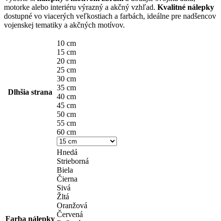
4,10 €
motorke alebo interiéru výrazný a akčný vzhľad.
Kvalitné nálepky
through
dostupné vo viacerých veľkostiach a farbách, ideálne pre nadšencov
vojenskej tematiky a akčných motívov.
14,90 €
10 cm
15 cm
20 cm
25 cm
30 cm
35 cm
Dlhšia strana
40 cm
45 cm
50 cm
55 cm
60 cm
Hnedá
Strieborná
Biela
Čierna
Sivá
Žltá
Oranžová
Červená
Farba nálepky