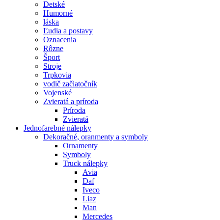
Detské
Humorné
láska
Ľudia a postavy
Oznacenia
Rôzne
Šport
Stroje
Trpkovia
vodič začiatočník
Vojenské
Zvieratá a príroda
Príroda
Zvieratá
Jednofarebné nálepky
Dekoračné, oranmenty a symboly
Ornamenty
Symboly
Truck nálepky
Avia
Daf
Iveco
Liaz
Man
Mercedes