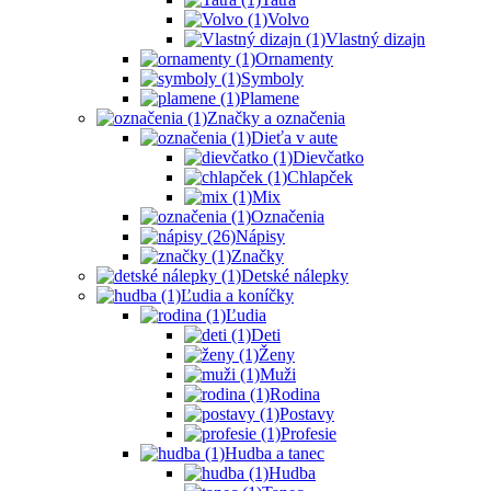
Volvo
Vlastný dizajn
Ornamenty
Symboly
Plamene
Značky a označenia
Dieťa v aute
Dievčatko
Chlapček
Mix
Označenia
Nápisy
Značky
Detské nálepky
Ľudia a koníčky
Ľudia
Deti
Ženy
Muži
Rodina
Postavy
Profesie
Hudba a tanec
Hudba