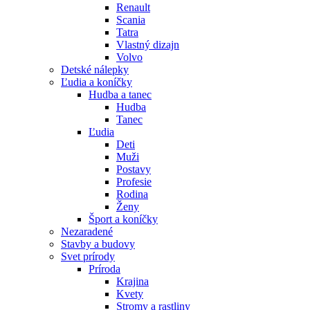
Renault
Scania
Tatra
Vlastný dizajn
Volvo
Detské nálepky
Ľudia a koníčky
Hudba a tanec
Hudba
Tanec
Ľudia
Deti
Muži
Postavy
Profesie
Rodina
Ženy
Šport a koníčky
Nezaradené
Stavby a budovy
Svet prírody
Príroda
Krajina
Kvety
Stromy a rastliny