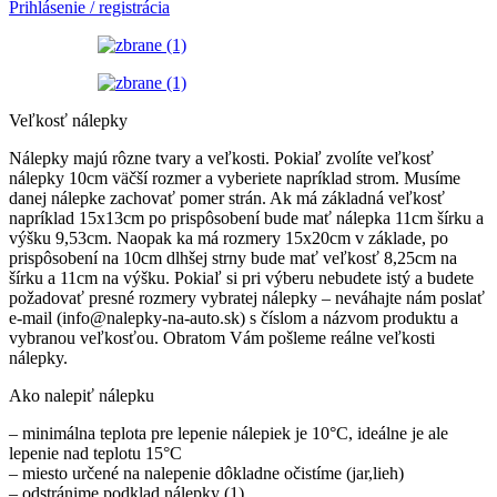
Prihlásenie / registrácia
Veľkosť nálepky
Nálepky majú rôzne tvary a veľkosti. Pokiaľ zvolíte veľkosť
nálepky 10cm väčší rozmer a vyberiete napríklad strom. Musíme
danej nálepke zachovať pomer strán. Ak má základná veľkosť
napríklad 15x13cm po prispôsobení bude mať nálepka 11cm šírku a
výšku 9,53cm. Naopak ka má rozmery 15x20cm v základe, po
prispôsobení na 10cm dlhšej strny bude mať veľkosť 8,25cm na
šírku a 11cm na výšku. Pokiaľ si pri výberu nebudete istý a budete
požadovať presné rozmery vybratej nálepky – neváhajte nám poslať
e-mail (info@nalepky-na-auto.sk) s číslom a názvom produktu a
vybranou veľkosťou. Obratom Vám pošleme reálne veľkosti
nálepky.
Ako nalepiť nálepku
– minimálna teplota pre lepenie nálepiek je 10°C, ideálne je ale
lepenie nad teplotu 15°C
– miesto určené na nalepenie dôkladne očistíme (jar,lieh)
– odstránime podklad nálepky (1)