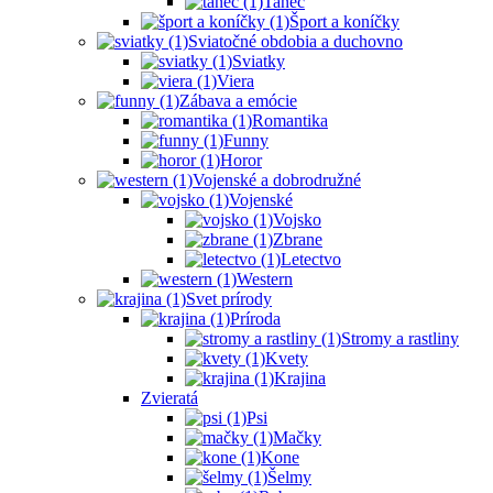
Tanec
Šport a koníčky
Sviatočné obdobia a duchovno
Sviatky
Viera
Zábava a emócie
Romantika
Funny
Horor
Vojenské a dobrodružné
Vojenské
Vojsko
Zbrane
Letectvo
Western
Svet prírody
Príroda
Stromy a rastliny
Kvety
Krajina
Zvieratá
Psi
Mačky
Kone
Šelmy