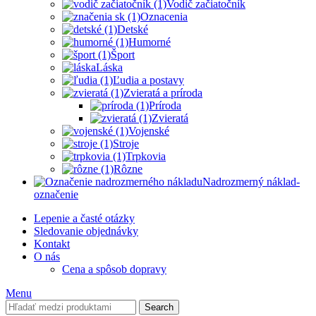
Vodič začiatočník
Oznacenia
Detské
Humorné
Šport
Láska
Ľudia a postavy
Zvieratá a príroda
Príroda
Zvieratá
Vojenské
Stroje
Trpkovia
Rôzne
Nadrozmerný náklad-
označenie
Lepenie a časté otázky
Sledovanie objednávky
Kontakt
O nás
Cena a spôsob dopravy
Menu
Search