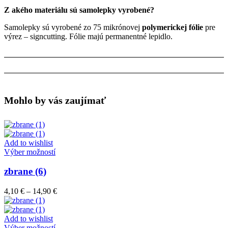
Z akého materiálu sú samolepky vyrobené?
Samolepky sú vyrobené zo 75 mikrónovej
polymerickej fólie
pre
výrez – signcutting. Fólie majú permanentné lepidlo.
Mohlo by vás zaujímať
Add to wishlist
Tento
Výber možností
produkt
má
zbrane (6)
viacero
variantov.
Price
4,10
€
–
14,90
€
Možnosti
range:
si
4,10 €
môžete
through
Add to wishlist
vybrať
Tento
14,90 €
Výber možností