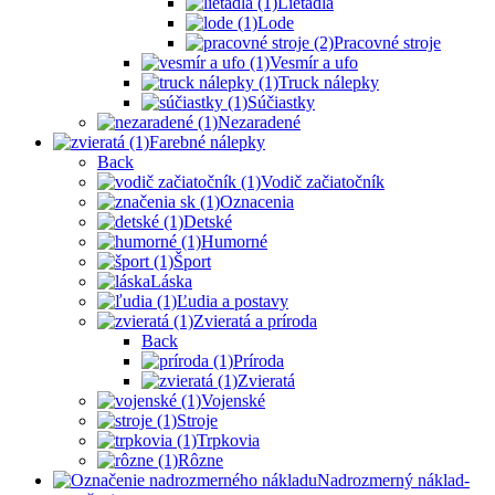
Lietadlá
Lode
Pracovné stroje
Vesmír a ufo
Truck nálepky
Súčiastky
Nezaradené
Farebné nálepky
Back
Vodič začiatočník
Oznacenia
Detské
Humorné
Šport
Láska
Ľudia a postavy
Zvieratá a príroda
Back
Príroda
Zvieratá
Vojenské
Stroje
Trpkovia
Rôzne
Nadrozmerný náklad-