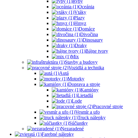
Ryby
Oceánia
Vtáky
Plazy
Hmyz
Domáce
Divočina
Dinosaury
Draky
Bájne tvory
Mix
Stavby a budovy
Vozidlá a technika
Autá
Motorky
Doprava a stroje
Kamióny
Lietadlá
Lode
Pracovné stroje
Vesmír a ufo
Truck nálepky
Súčiastky
Nezaradené
Farebné nálepky