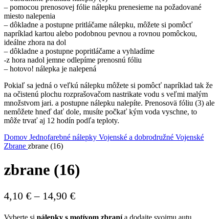
– pomocou prenosovej fólie nálepku prenesieme na požadované
miesto nalepenia
– dôkladne a postupne pritláčame nálepku, môžete si pomôcť
napríklad kartou alebo podobnou pevnou a rovnou pomôckou,
ideálne zhora na dol
– dôkladne a postupne popritláčame a vyhladíme
-z hora nadol jemne odlepíme prenosnú fóliu
– hotovo! nálepka je nalepená
Pokiaľ sa jedná o veľkú nálepku môžete si pomôcť napríklad tak že
na očistenú plochu rozprašovačom nastrikate vodu s veľmi malým
množstvom jari. a postupne nálepku nalepíte. Prenosovä fóliu (3) ale
nemôžete hneď dať dole, musíte počkať kým voda vyschne, to
môže trvať aj 12 hodín podľa teploty.
Domov
Jednofarebné nálepky
Vojenské a dobrodružné
Vojenské
Zbrane
zbrane (16)
zbrane (16)
Price
4,10
€
–
14,90
€
range:
Vyberte si
nálepky s motívom zbraní
a dodajte svojmu autu,