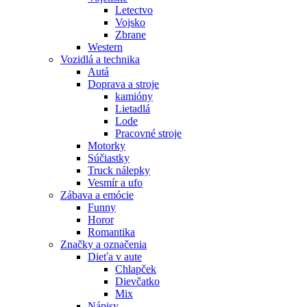
Letectvo
Vojsko
Zbrane
Western
Vozidlá a technika
Autá
Doprava a stroje
kamióny
Lietadlá
Lode
Pracovné stroje
Motorky
Súčiastky
Truck nálepky
Vesmír a ufo
Zábava a emócie
Funny
Horor
Romantika
Značky a označenia
Dieťa v aute
Chlapček
Dievčatko
Mix
Nápisy