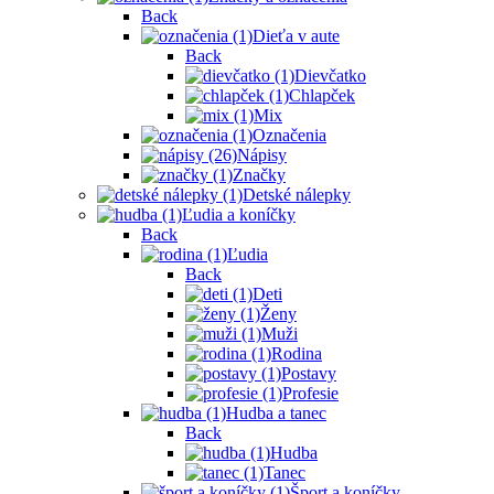
Back
Dieťa v aute
Back
Dievčatko
Chlapček
Mix
Označenia
Nápisy
Značky
Detské nálepky
Ľudia a koníčky
Back
Ľudia
Back
Deti
Ženy
Muži
Rodina
Postavy
Profesie
Hudba a tanec
Back
Hudba
Tanec
Šport a koníčky