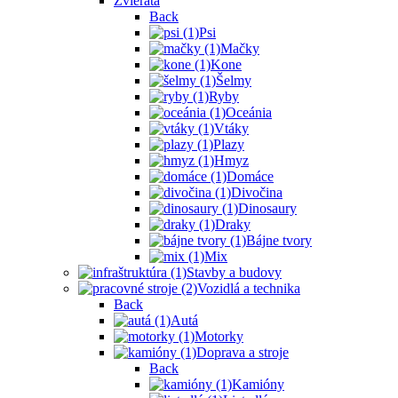
Zvieratá
Back
Psi
Mačky
Kone
Šelmy
Ryby
Oceánia
Vtáky
Plazy
Hmyz
Domáce
Divočina
Dinosaury
Draky
Bájne tvory
Mix
Stavby a budovy
Vozidlá a technika
Back
Autá
Motorky
Doprava a stroje
Back
Kamióny