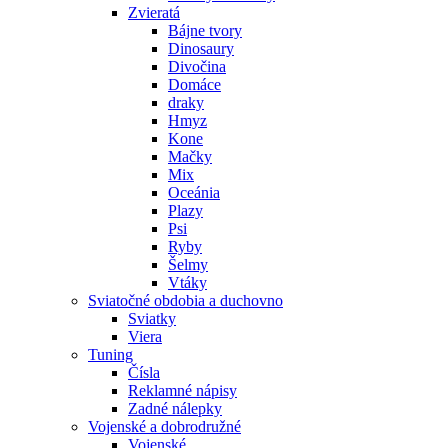
Zvieratá
Bájne tvory
Dinosaury
Divočina
Domáce
draky
Hmyz
Kone
Mačky
Mix
Oceánia
Plazy
Psi
Ryby
Šelmy
Vtáky
Sviatočné obdobia a duchovno
Sviatky
Viera
Tuning
Čísla
Reklamné nápisy
Zadné nálepky
Vojenské a dobrodružné
Vojenské