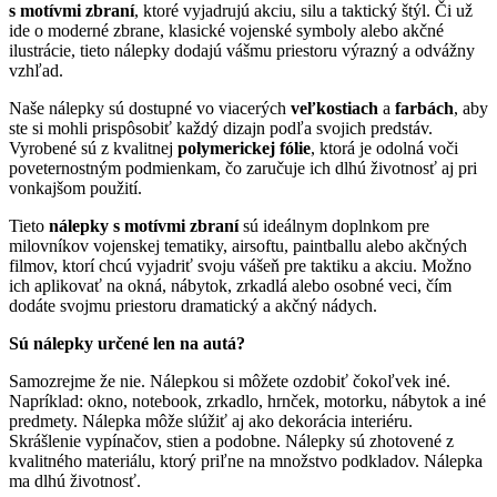
s motívmi zbraní
, ktoré vyjadrujú akciu, silu a taktický štýl. Či už
ide o moderné zbrane, klasické vojenské symboly alebo akčné
ilustrácie, tieto nálepky dodajú vášmu priestoru výrazný a odvážny
vzhľad.
Naše nálepky sú dostupné vo viacerých
veľkostiach
a
farbách
, aby
ste si mohli prispôsobiť každý dizajn podľa svojich predstáv.
Vyrobené sú z kvalitnej
polymerickej fólie
, ktorá je odolná voči
poveternostným podmienkam, čo zaručuje ich dlhú životnosť aj pri
vonkajšom použití.
Tieto
nálepky s motívmi zbraní
sú ideálnym doplnkom pre
milovníkov vojenskej tematiky, airsoftu, paintballu alebo akčných
filmov, ktorí chcú vyjadriť svoju vášeň pre taktiku a akciu. Možno
ich aplikovať na okná, nábytok, zrkadlá alebo osobné veci, čím
dodáte svojmu priestoru dramatický a akčný nádych.
Sú nálepky určené len na autá?
Samozrejme že nie. Nálepkou si môžete ozdobiť čokoľvek iné.
Napríklad: okno, notebook, zrkadlo, hrnček, motorku, nábytok a iné
predmety. Nálepka môže slúžiť aj ako dekorácia interiéru.
Skrášlenie vypínačov, stien a podobne. Nálepky sú zhotovené z
kvalitného materiálu, ktorý priľne na množstvo podkladov. Nálepka
ma dlhú životnosť.