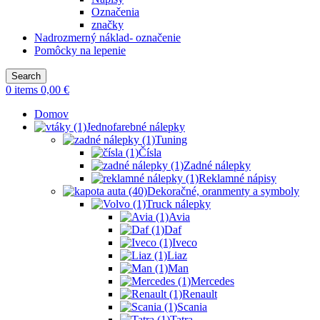
Označenia
značky
Nadrozmerný náklad- označenie
Pomôcky na lepenie
Search
0
items
0,00
€
Domov
Jednofarebné nálepky
Tuning
Čísla
Zadné nálepky
Reklamné nápisy
Dekoračné, oranmenty a symboly
Truck nálepky
Avia
Daf
Iveco
Liaz
Man
Mercedes
Renault
Scania
Tatra