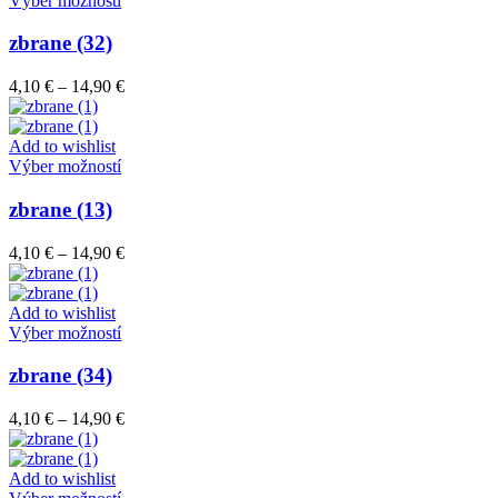
Výber možností
na
produkt
stránke
má
zbrane (32)
produktu.
viacero
variantov.
Price
4,10
€
–
14,90
€
Možnosti
range:
si
4,10 €
môžete
through
Add to wishlist
vybrať
Tento
14,90 €
Výber možností
na
produkt
stránke
má
zbrane (13)
produktu.
viacero
variantov.
Price
4,10
€
–
14,90
€
Možnosti
range:
si
4,10 €
môžete
through
Add to wishlist
vybrať
Tento
14,90 €
Výber možností
na
produkt
stránke
má
zbrane (34)
produktu.
viacero
variantov.
Price
4,10
€
–
14,90
€
Možnosti
range:
si
4,10 €
môžete
through
Add to wishlist
vybrať
Tento
14,90 €