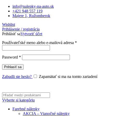
info@nalepky-na-auto.sk
+421 948 557 119
Majere 1, Ružomberok
Wishlist
Prihlásenie / registrácia
Prihlásiť sa
Vytvoriť účet
Povinné
Používateľské meno alebo e-mailová adresa
*
Povinné
Password
*
Prihlasíť sa
Zabudli ste heslo?
Zapamätať si ma na tomto zariadení
Vyberte si kategóriu
Farebné nálepky
AKCIA – Vianočné nálepky