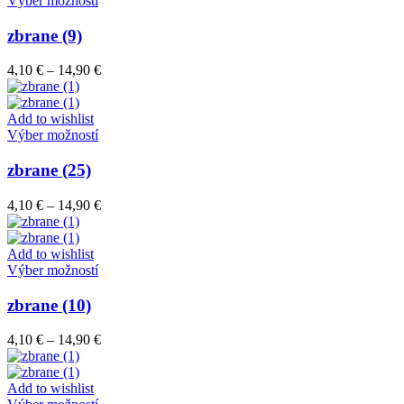
Výber možností
na
produkt
stránke
má
zbrane (9)
produktu.
viacero
variantov.
Price
4,10
€
–
14,90
€
Možnosti
range:
si
4,10 €
môžete
through
Add to wishlist
vybrať
Tento
14,90 €
Výber možností
na
produkt
stránke
má
zbrane (25)
produktu.
viacero
variantov.
Price
4,10
€
–
14,90
€
Možnosti
range:
si
4,10 €
môžete
through
Add to wishlist
vybrať
Tento
14,90 €
Výber možností
na
produkt
stránke
má
zbrane (10)
produktu.
viacero
variantov.
Price
4,10
€
–
14,90
€
Možnosti
range:
si
4,10 €
môžete
through
Add to wishlist
vybrať
Tento
14,90 €