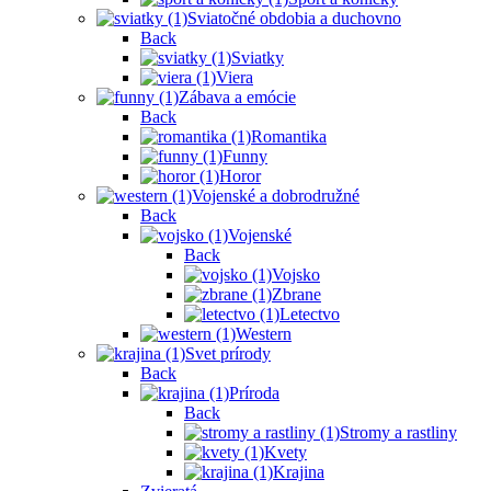
Sviatočné obdobia a duchovno
Back
Sviatky
Viera
Zábava a emócie
Back
Romantika
Funny
Horor
Vojenské a dobrodružné
Back
Vojenské
Back
Vojsko
Zbrane
Letectvo
Western
Svet prírody
Back
Príroda
Back
Stromy a rastliny
Kvety
Krajina