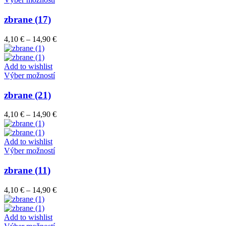
na
produkt
stránke
má
zbrane (17)
produktu.
viacero
variantov.
Price
4,10
€
–
14,90
€
Možnosti
range:
si
4,10 €
môžete
through
Add to wishlist
vybrať
Tento
14,90 €
Výber možností
na
produkt
stránke
má
zbrane (21)
produktu.
viacero
variantov.
Price
4,10
€
–
14,90
€
Možnosti
range:
si
4,10 €
môžete
through
Add to wishlist
vybrať
Tento
14,90 €
Výber možností
na
produkt
stránke
má
zbrane (11)
produktu.
viacero
variantov.
Price
4,10
€
–
14,90
€
Možnosti
range:
si
4,10 €
môžete
through
Add to wishlist
vybrať
Tento
14,90 €