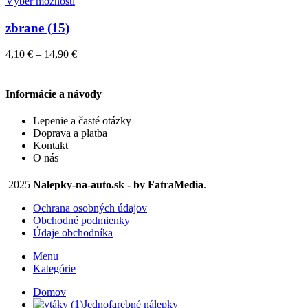
Tento
14,90 €
Výber možností
na
produkt
stránke
má
zbrane (15)
produktu.
viacero
variantov.
Price
4,10
€
–
14,90
€
Možnosti
range:
si
4,10 €
môžete
through
Informácie a návody
vybrať
14,90 €
na
Lepenie a časté otázky
stránke
Doprava a platba
produktu.
Kontakt
O nás
2025
Nalepky-na-auto.sk - by FatraMedia
.
Ochrana osobných údajov
Obchodné podmienky
Údaje obchodníka
Menu
Kategórie
Domov
Jednofarebné nálepky