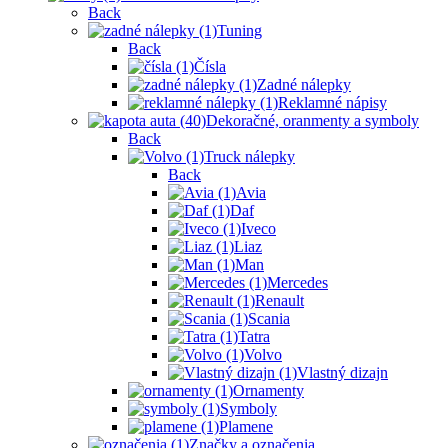
Back
Tuning
Back
Čísla
Zadné nálepky
Reklamné nápisy
Dekoračné, oranmenty a symboly
Back
Truck nálepky
Back
Avia
Daf
Iveco
Liaz
Man
Mercedes
Renault
Scania
Tatra
Volvo
Vlastný dizajn
Ornamenty
Symboly
Plamene
Značky a označenia