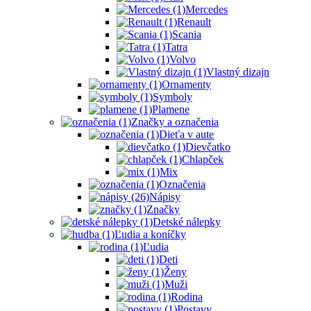
Mercedes
Renault
Scania
Tatra
Volvo
Vlastný dizajn
Ornamenty
Symboly
Plamene
Značky a označenia
Dieťa v aute
Dievčatko
Chlapček
Mix
Označenia
Nápisy
Značky
Detské nálepky
Ľudia a koníčky
Ľudia
Deti
Ženy
Muži
Rodina
Postavy