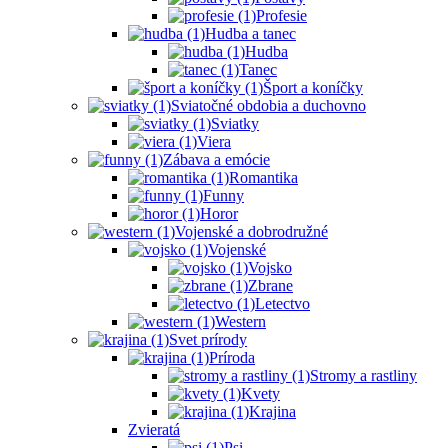
Profesie
Hudba a tanec
Hudba
Tanec
Šport a koníčky
Sviatočné obdobia a duchovno
Sviatky
Viera
Zábava a emócie
Romantika
Funny
Horor
Vojenské a dobrodružné
Vojenské
Vojsko
Zbrane
Letectvo
Western
Svet prírody
Príroda
Stromy a rastliny
Kvety
Krajina
Zvieratá
Psi