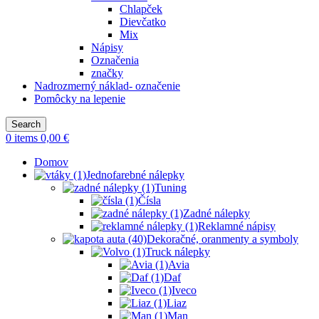
Chlapček
Dievčatko
Mix
Nápisy
Označenia
značky
Nadrozmerný náklad- označenie
Pomôcky na lepenie
Search
0
items
0,00
€
Domov
Jednofarebné nálepky
Tuning
Čísla
Zadné nálepky
Reklamné nápisy
Dekoračné, oranmenty a symboly
Truck nálepky
Avia
Daf
Iveco
Liaz
Man