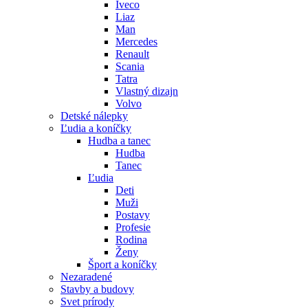
Iveco
Liaz
Man
Mercedes
Renault
Scania
Tatra
Vlastný dizajn
Volvo
Detské nálepky
Ľudia a koníčky
Hudba a tanec
Hudba
Tanec
Ľudia
Deti
Muži
Postavy
Profesie
Rodina
Ženy
Šport a koníčky
Nezaradené
Stavby a budovy
Svet prírody