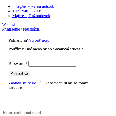
info@nalepky-na-auto.sk
+421 948 557 119
Majere 1, Ružomberok
Wishlist
Prihlásenie / registrácia
Prihlásiť sa
Vytvoriť účet
Povinné
Používateľské meno alebo e-mailová adresa
*
Povinné
Password
*
Prihlasíť sa
Zabudli ste heslo?
Zapamätať si ma na tomto
zariadení