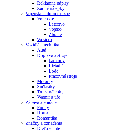
Reklamné nápisy
Zadné nálepky
Vojenské a dobrodružné
Vojenské
Letectvo
Vojsko
Zbrane
Western
Vozidlá a technika
Autá
Doprava a stroje
kamióny
Lietadlá
Lode
Pracovné stroje
Motorky
Súčiastky
Truck nálepky
Vesmír a ufo
Zábava a emócie
Funny
Horor
Romantika
Značky a označenia
Dieťa v aute