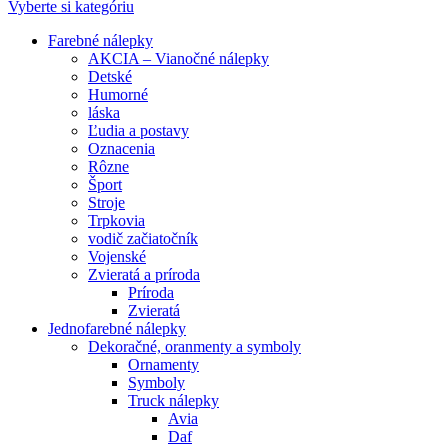
Vyberte si kategóriu
Farebné nálepky
AKCIA – Vianočné nálepky
Detské
Humorné
láska
Ľudia a postavy
Oznacenia
Rôzne
Šport
Stroje
Trpkovia
vodič začiatočník
Vojenské
Zvieratá a príroda
Príroda
Zvieratá
Jednofarebné nálepky
Dekoračné, oranmenty a symboly
Ornamenty
Symboly
Truck nálepky
Avia
Daf