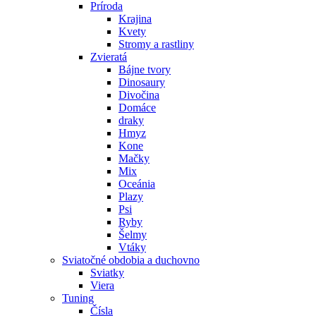
Príroda
Krajina
Kvety
Stromy a rastliny
Zvieratá
Bájne tvory
Dinosaury
Divočina
Domáce
draky
Hmyz
Kone
Mačky
Mix
Oceánia
Plazy
Psi
Ryby
Šelmy
Vtáky
Sviatočné obdobia a duchovno
Sviatky
Viera
Tuning
Čísla