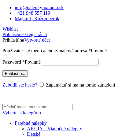
info@nalepky-na-auto.sk
+421 948 557 119
Majere 1, Ružomberok
Wishlist
Prihlásenie / registrácia
Prihlásiť sa
Vytvoriť účet
Používateľské meno alebo e-mailová adresa
*
Povinné
Password
*
Povinné
Prihlasíť sa
Zabudli ste heslo?
Zapamätať si ma na tomto zariadení
Vyberte si kategóriu
Farebné nálepky
AKCIA – Vianočné nálepky
Detské