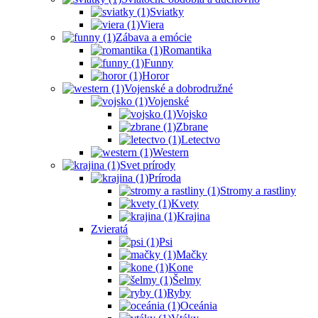
Sviatky
Viera
Zábava a emócie
Romantika
Funny
Horor
Vojenské a dobrodružné
Vojenské
Vojsko
Zbrane
Letectvo
Western
Svet prírody
Príroda
Stromy a rastliny
Kvety
Krajina
Zvieratá
Psi
Mačky
Kone
Šelmy
Ryby
Oceánia