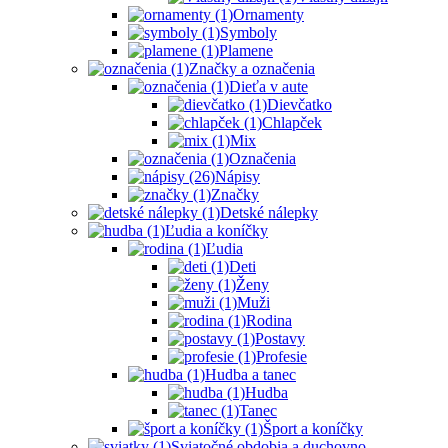
Ornamenty
Symboly
Plamene
Značky a označenia
Dieťa v aute
Dievčatko
Chlapček
Mix
Označenia
Nápisy
Značky
Detské nálepky
Ľudia a koníčky
Ľudia
Deti
Ženy
Muži
Rodina
Postavy
Profesie
Hudba a tanec
Hudba
Tanec
Šport a koníčky
Sviatočné obdobia a duchovno