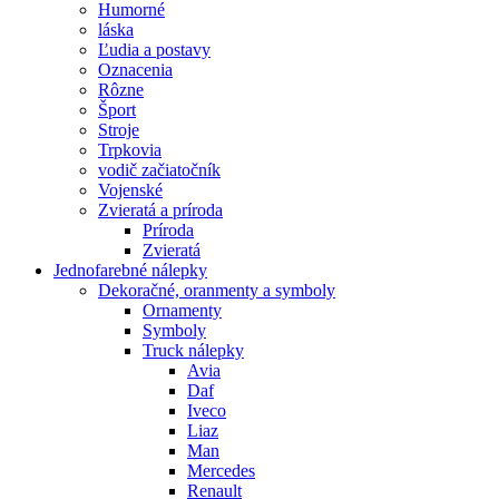
Humorné
láska
Ľudia a postavy
Oznacenia
Rôzne
Šport
Stroje
Trpkovia
vodič začiatočník
Vojenské
Zvieratá a príroda
Príroda
Zvieratá
Jednofarebné nálepky
Dekoračné, oranmenty a symboly
Ornamenty
Symboly
Truck nálepky
Avia
Daf
Iveco
Liaz
Man
Mercedes
Renault