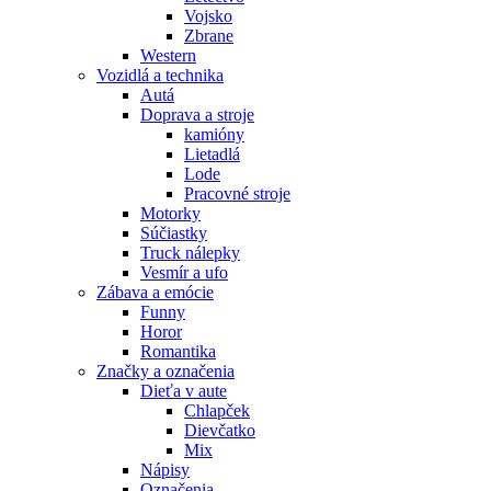
Vojsko
Zbrane
Western
Vozidlá a technika
Autá
Doprava a stroje
kamióny
Lietadlá
Lode
Pracovné stroje
Motorky
Súčiastky
Truck nálepky
Vesmír a ufo
Zábava a emócie
Funny
Horor
Romantika
Značky a označenia
Dieťa v aute
Chlapček
Dievčatko
Mix
Nápisy
Označenia