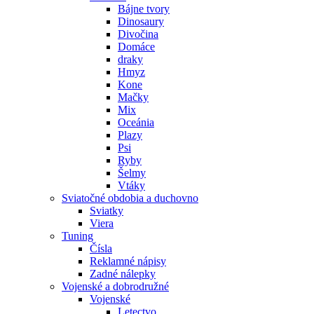
Bájne tvory
Dinosaury
Divočina
Domáce
draky
Hmyz
Kone
Mačky
Mix
Oceánia
Plazy
Psi
Ryby
Šelmy
Vtáky
Sviatočné obdobia a duchovno
Sviatky
Viera
Tuning
Čísla
Reklamné nápisy
Zadné nálepky
Vojenské a dobrodružné
Vojenské
Letectvo