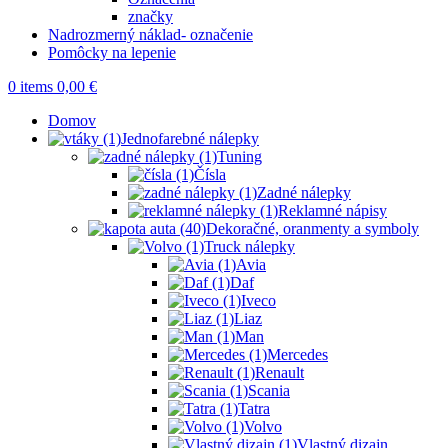
značky
Nadrozmerný náklad- označenie
Pomôcky na lepenie
0
items
0,00
€
Domov
Jednofarebné nálepky
Tuning
Čísla
Zadné nálepky
Reklamné nápisy
Dekoračné, oranmenty a symboly
Truck nálepky
Avia
Daf
Iveco
Liaz
Man
Mercedes
Renault
Scania
Tatra
Volvo
Vlastný dizajn