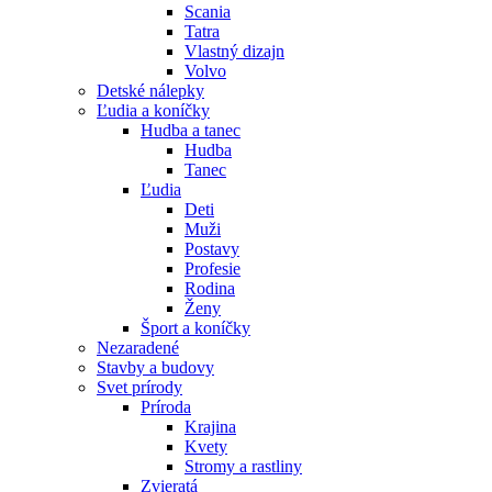
Scania
Tatra
Vlastný dizajn
Volvo
Detské nálepky
Ľudia a koníčky
Hudba a tanec
Hudba
Tanec
Ľudia
Deti
Muži
Postavy
Profesie
Rodina
Ženy
Šport a koníčky
Nezaradené
Stavby a budovy
Svet prírody
Príroda
Krajina
Kvety
Stromy a rastliny
Zvieratá