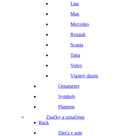
Liaz
Man
Mercedes
Renault
Scania
Tatra
Volvo
Vlastný dizajn
Ornamenty
Symboly
Plamene
Značky a označenia
Back
Dieťa v aute