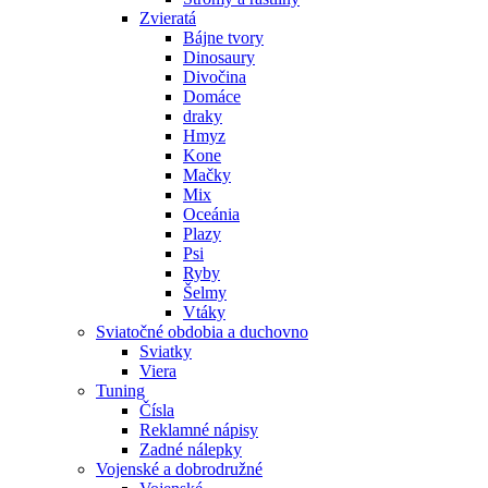
Zvieratá
Bájne tvory
Dinosaury
Divočina
Domáce
draky
Hmyz
Kone
Mačky
Mix
Oceánia
Plazy
Psi
Ryby
Šelmy
Vtáky
Sviatočné obdobia a duchovno
Sviatky
Viera
Tuning
Čísla
Reklamné nápisy
Zadné nálepky
Vojenské a dobrodružné