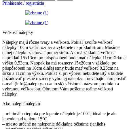
Prihlásenie / registrácia
Veľkosť nálepky
Nálepky majú rôzne tvary a veľkosti. Pokiaľ zvolíte veľkosť
nálepky 10cm väčší rozmer a vyberiete napríklad strom. Musíme
danej nálepke zachovať pomer strán. Ak má základná veľkosť
napríklad 15x13cm po prispôsobení bude mať nálepka 11cm šírku a
výšku 9,53cm. Naopak ka má rozmery 15x20cm v základe, po
prispôsobení na 10cm dlhšej strny bude mať veľkosť 8,25cm na
šírku a 11cm na výšku. Pokiaľ si pri výberu nebudete istý a budete
požadovať presné rozmery vybratej nálepky – neváhajte nám poslať
e-mail (info@nalepky-na-auto.sk) s číslom a názvom produktu a
vybranou veľkosťou. Obratom Vám pošleme reálne veľkosti
nálepky.
Ako nalepiť nálepku
– minimálna teplota pre lepenie nálepiek je 10°C, ideálne je ale
lepenie nad teplotu 15°C
– miesto určené na nalepenie dôkladne očistíme (jar,lieh)