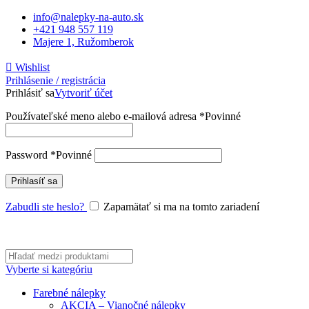
info@nalepky-na-auto.sk
+421 948 557 119
Majere 1, Ružomberok
Wishlist
Prihlásenie / registrácia
Prihlásiť sa
Vytvoriť účet
Používateľské meno alebo e-mailová adresa
*
Povinné
Password
*
Povinné
Prihlasíť sa
Zabudli ste heslo?
Zapamätať si ma na tomto zariadení
Vyberte si kategóriu
Farebné nálepky
AKCIA – Vianočné nálepky