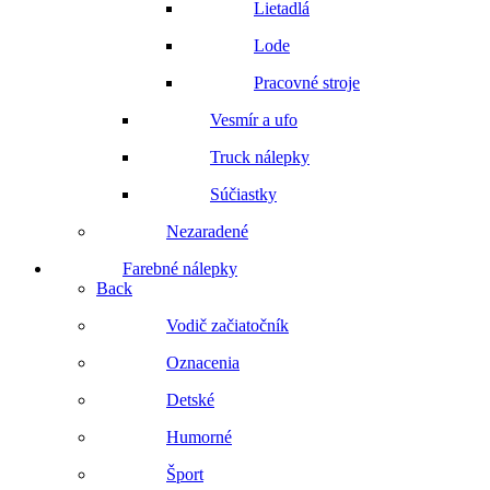
Lietadlá
Lode
Pracovné stroje
Vesmír a ufo
Truck nálepky
Súčiastky
Nezaradené
Farebné nálepky
Back
Vodič začiatočník
Oznacenia
Detské
Humorné
Šport