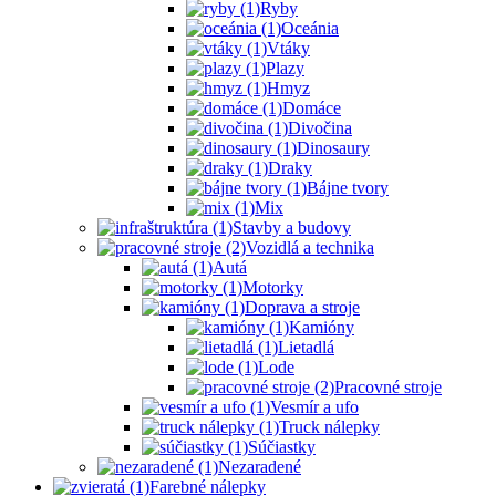
Ryby
Oceánia
Vtáky
Plazy
Hmyz
Domáce
Divočina
Dinosaury
Draky
Bájne tvory
Mix
Stavby a budovy
Vozidlá a technika
Autá
Motorky
Doprava a stroje
Kamióny
Lietadlá
Lode
Pracovné stroje
Vesmír a ufo
Truck nálepky
Súčiastky
Nezaradené
Farebné nálepky