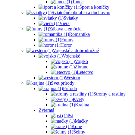
Tanec
Šport a koníčky
Sviatočné obdobia a duchovno
Sviatky
Viera
Zábava a emócie
Romantika
Funny
Horor
Vojenské a dobrodružné
Vojenské
Vojsko
Zbrane
Letectvo
Western
Svet prírody
Príroda
Stromy a rastliny
Kvety
Krajina
Zvieratá
Psi
Mačky
Kone
Šelmy