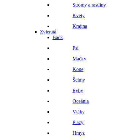
Stromy a rastliny
Kvety
Krajina
Zvieratá
Back
Psi
Mačky
Kone
Šelmy
Ryby
Oceánia
Vtáky
Plazy
Hmyz