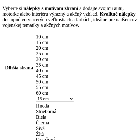
Vyberte si
nálepky s motívom zbraní
a dodajte svojmu autu,
motorke alebo interiéru výrazný a akčný vzhľad.
Kvalitné nálepky
dostupné vo viacerých veľkostiach a farbách, ideálne pre nadšencov
vojenskej tematiky a akčných motívov.
10 cm
15 cm
20 cm
25 cm
30 cm
35 cm
Dlhšia strana
40 cm
45 cm
50 cm
55 cm
60 cm
Hnedá
Strieborná
Biela
Čierna
Sivá
Žltá
Oranžová