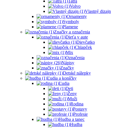
Tatra
Volvo
Vlastný dizajn
Ornamenty
Symboly
Plamene
Značky a označenia
Dieťa v aute
Dievčatko
Chlapček
Mix
Označenia
Nápisy
Značky
Detské nálepky
Ľudia a koníčky
Ľudia
Deti
Ženy
Muži
Rodina
Postavy
Profesie
Hudba a tanec
Hudba