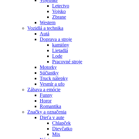
Vojenské
Letectvo
Vojsko
Zbrane
Western
Vozidlá a technika
Autá
Doprava a stroje
kamióny
Lietadlá
Lode
Pracovné stroje
Motorky
Súčiastky
Truck nálepky
Vesmír a ufo
Zábava a emócie
Funny
Horor
Romantika
Značky a označenia
Dieťa v aute
Chlapček
Dievčatko
Mix