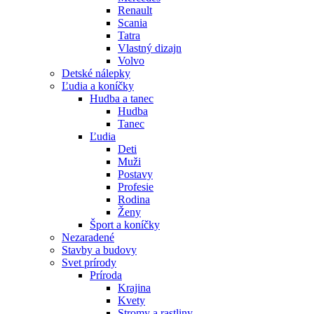
Renault
Scania
Tatra
Vlastný dizajn
Volvo
Detské nálepky
Ľudia a koníčky
Hudba a tanec
Hudba
Tanec
Ľudia
Deti
Muži
Postavy
Profesie
Rodina
Ženy
Šport a koníčky
Nezaradené
Stavby a budovy
Svet prírody
Príroda
Krajina
Kvety
Stromy a rastliny