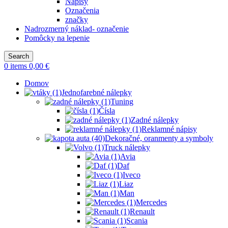
Nápisy
Označenia
značky
Nadrozmerný náklad- označenie
Pomôcky na lepenie
Search
0
items
0,00
€
Domov
Jednofarebné nálepky
Tuning
Čísla
Zadné nálepky
Reklamné nápisy
Dekoračné, oranmenty a symboly
Truck nálepky
Avia
Daf
Iveco
Liaz
Man
Mercedes
Renault
Scania