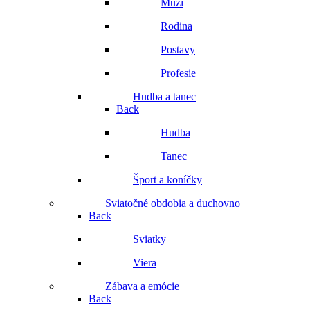
Muži
Rodina
Postavy
Profesie
Hudba a tanec
Back
Hudba
Tanec
Šport a koníčky
Sviatočné obdobia a duchovno
Back
Sviatky
Viera
Zábava a emócie
Back