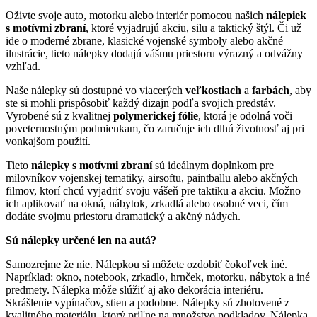
Oživte svoje auto, motorku alebo interiér pomocou našich
nálepiek
s motívmi zbraní
, ktoré vyjadrujú akciu, silu a taktický štýl. Či už
ide o moderné zbrane, klasické vojenské symboly alebo akčné
ilustrácie, tieto nálepky dodajú vášmu priestoru výrazný a odvážny
vzhľad.
Naše nálepky sú dostupné vo viacerých
veľkostiach
a
farbách
, aby
ste si mohli prispôsobiť každý dizajn podľa svojich predstáv.
Vyrobené sú z kvalitnej
polymerickej fólie
, ktorá je odolná voči
poveternostným podmienkam, čo zaručuje ich dlhú životnosť aj pri
vonkajšom použití.
Tieto
nálepky s motívmi zbraní
sú ideálnym doplnkom pre
milovníkov vojenskej tematiky, airsoftu, paintballu alebo akčných
filmov, ktorí chcú vyjadriť svoju vášeň pre taktiku a akciu. Možno
ich aplikovať na okná, nábytok, zrkadlá alebo osobné veci, čím
dodáte svojmu priestoru dramatický a akčný nádych.
Sú nálepky určené len na autá?
Samozrejme že nie. Nálepkou si môžete ozdobiť čokoľvek iné.
Napríklad: okno, notebook, zrkadlo, hrnček, motorku, nábytok a iné
predmety. Nálepka môže slúžiť aj ako dekorácia interiéru.
Skrášlenie vypínačov, stien a podobne. Nálepky sú zhotovené z
kvalitného materiálu, ktorý priľne na množstvo podkladov. Nálepka