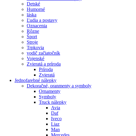
Detské
Humorné
láska
Ľudia a postavy
Oznacenia
Rôzne
Šport
Stroje
Trpkovia
vodič začiatočník
Vojenské
Zvieratá a príroda
Príroda
Zvieratá
Jednofarebné nálepky
Dekoračné, oranmenty a symboly
Ornamenty
Symboly
Truck nálepky
Avia
Daf
Iveco
Liaz
Man
Mercedes