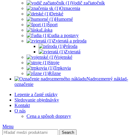
Vodič začiatočník
Oznacenia
Detské
Humorné
Šport
Láska
Ľudia a postavy
Zvieratá a príroda
Príroda
Zvieratá
Vojenské
Stroje
Trpkovia
Rôzne
Nadrozmerný náklad-
označenie
Lepenie a časté otázky
Sledovanie objednávky
Kontakt
O nás
Cena a spôsob dopravy
Menu
Search