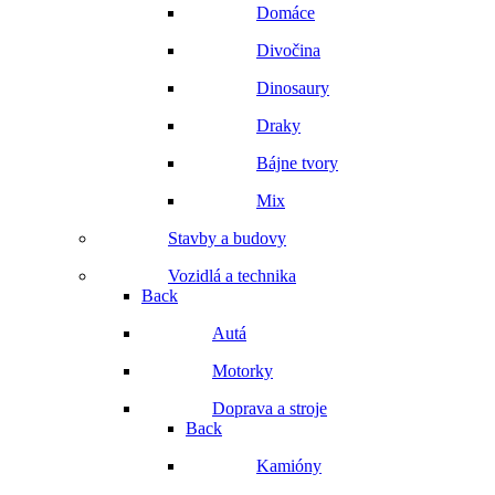
Domáce
Divočina
Dinosaury
Draky
Bájne tvory
Mix
Stavby a budovy
Vozidlá a technika
Back
Autá
Motorky
Doprava a stroje
Back
Kamióny