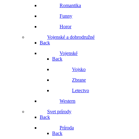
Romantika
Funny
Horor
Vojenské a dobrodružné
Back
Vojenské
Back
Vojsko
Zbrane
Letectvo
Western
Svet prírody
Back
Príroda
Back