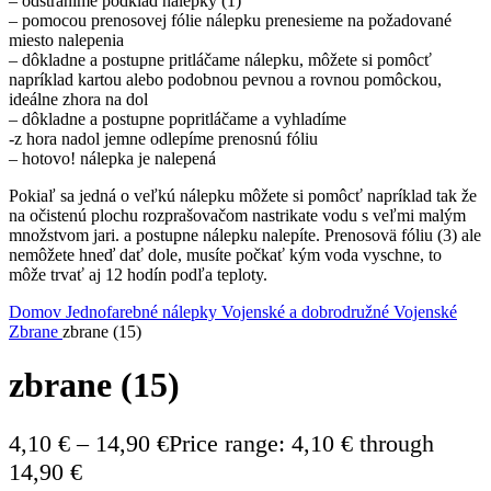
– odstránime podklad nálepky (1)
– pomocou prenosovej fólie nálepku prenesieme na požadované
miesto nalepenia
– dôkladne a postupne pritláčame nálepku, môžete si pomôcť
napríklad kartou alebo podobnou pevnou a rovnou pomôckou,
ideálne zhora na dol
– dôkladne a postupne popritláčame a vyhladíme
-z hora nadol jemne odlepíme prenosnú fóliu
– hotovo! nálepka je nalepená
Pokiaľ sa jedná o veľkú nálepku môžete si pomôcť napríklad tak že
na očistenú plochu rozprašovačom nastrikate vodu s veľmi malým
množstvom jari. a postupne nálepku nalepíte. Prenosovä fóliu (3) ale
nemôžete hneď dať dole, musíte počkať kým voda vyschne, to
môže trvať aj 12 hodín podľa teploty.
Domov
Jednofarebné nálepky
Vojenské a dobrodružné
Vojenské
Zbrane
zbrane (15)
zbrane (15)
4,10
€
–
14,90
€
Price range: 4,10 € through
14,90 €