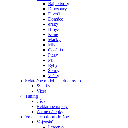
Bájne tvory
Dinosaury
Divočina
Domáce
draky
Hmyz
Kone
Mačky
Mix
Oceánia
Plazy
Psi
Ryby
Šelmy
Vtáky
Sviatočné obdobia a duchovno
Sviatky
Viera
Tuning
Čísla
Reklamné nápisy
Zadné nálepky
Vojenské a dobrodružné
Vojenské
Letectvo