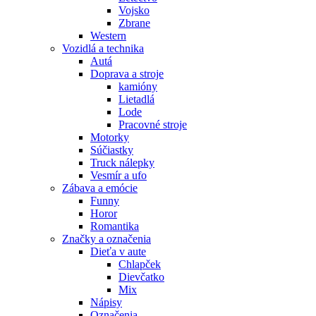
Vojsko
Zbrane
Western
Vozidlá a technika
Autá
Doprava a stroje
kamióny
Lietadlá
Lode
Pracovné stroje
Motorky
Súčiastky
Truck nálepky
Vesmír a ufo
Zábava a emócie
Funny
Horor
Romantika
Značky a označenia
Dieťa v aute
Chlapček
Dievčatko
Mix
Nápisy
Označenia