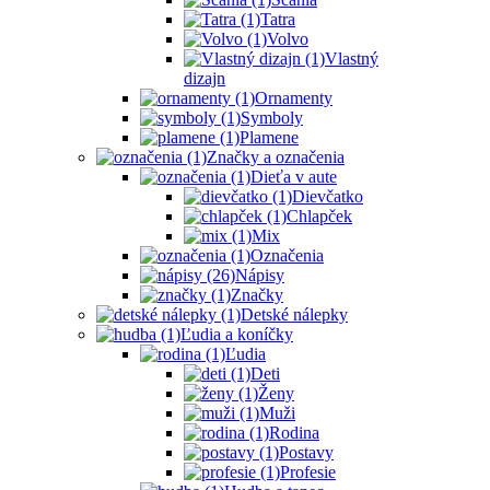
Tatra
Volvo
Vlastný
dizajn
Ornamenty
Symboly
Plamene
Značky a označenia
Dieťa v aute
Dievčatko
Chlapček
Mix
Označenia
Nápisy
Značky
Detské nálepky
Ľudia a koníčky
Ľudia
Deti
Ženy
Muži
Rodina
Postavy
Profesie