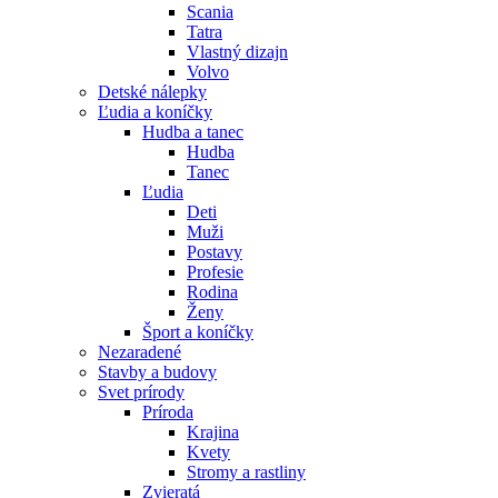
Scania
Tatra
Vlastný dizajn
Volvo
Detské nálepky
Ľudia a koníčky
Hudba a tanec
Hudba
Tanec
Ľudia
Deti
Muži
Postavy
Profesie
Rodina
Ženy
Šport a koníčky
Nezaradené
Stavby a budovy
Svet prírody
Príroda
Krajina
Kvety
Stromy a rastliny
Zvieratá