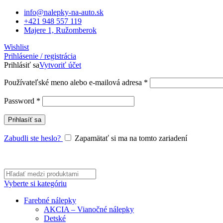
info@nalepky-na-auto.sk
+421 948 557 119
Majere 1, Ružomberok
Wishlist
Prihlásenie / registrácia
Prihlásiť sa
Vytvoriť účet
Používateľské meno alebo e-mailová adresa
*
Password
*
Prihlasíť sa
Zabudli ste heslo?
Zapamätať si ma na tomto zariadení
Vyberte si kategóriu
Farebné nálepky
AKCIA – Vianočné nálepky
Detské