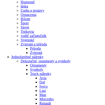
Humorné
láska
Ľudia a postavy
Oznacenia
Rôzne
Šport
Stroje
Trpkovia
vodič začiatočník
Vojenské
Zvieratá a príroda
Príroda
Zvieratá
Jednofarebné nálepky
Dekoračné, oranmenty a symboly
Ornamenty
Symboly
Truck nálepky
Avia
Daf
Iveco
Liaz
Man
Mercedes
Renault