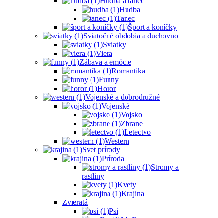
Hudba a tanec
Hudba
Tanec
Šport a koníčky
Sviatočné obdobia a duchovno
Sviatky
Viera
Zábava a emócie
Romantika
Funny
Horor
Vojenské a dobrodružné
Vojenské
Vojsko
Zbrane
Letectvo
Western
Svet prírody
Príroda
Stromy a
rastliny
Kvety
Krajina
Zvieratá
Psi