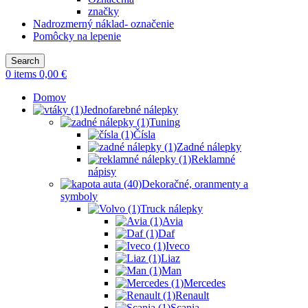
značky
Nadrozmerný náklad- označenie
Pomôcky na lepenie
Search
0
items
0,00
€
Domov
Jednofarebné nálepky
Tuning
Čísla
Zadné nálepky
Reklamné
nápisy
Dekoračné, oranmenty a
symboly
Truck nálepky
Avia
Daf
Iveco
Liaz
Man
Mercedes
Renault
Scania