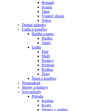
Renault
Scania
Tatra
Vlastný dizajn
Volvo
Detské nálepky
Ľudia a koníčky
Hudba a tanec
Hudba
Tanec
Ľudia
Deti
Muži
Postavy
Profesie
Rodina
Ženy
Šport a koníčky
Nezaradené
Stavby a budovy
Svet prírody
Príroda
Krajina
Kvety
Stromy a rastliny