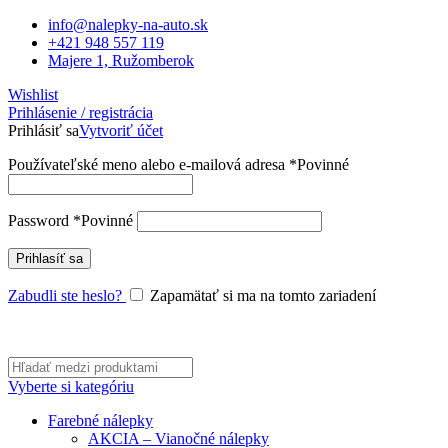
info@nalepky-na-auto.sk
+421 948 557 119
Majere 1, Ružomberok
Wishlist
Prihlásenie / registrácia
Prihlásiť sa
Vytvoriť účet
Používateľské meno alebo e-mailová adresa
*
Povinné
Password
*
Povinné
Prihlasíť sa
Zabudli ste heslo?
Zapamätať si ma na tomto zariadení
Vyberte si kategóriu
Farebné nálepky
AKCIA – Vianočné nálepky