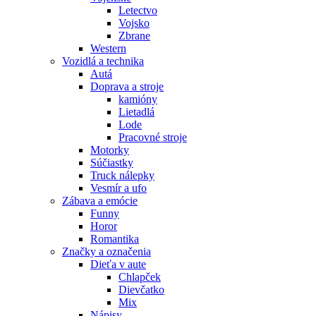
Letectvo
Vojsko
Zbrane
Western
Vozidlá a technika
Autá
Doprava a stroje
kamióny
Lietadlá
Lode
Pracovné stroje
Motorky
Súčiastky
Truck nálepky
Vesmír a ufo
Zábava a emócie
Funny
Horor
Romantika
Značky a označenia
Dieťa v aute
Chlapček
Dievčatko
Mix
Nápisy