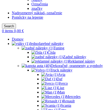
Označenia
značky
Nadrozmerný náklad- označenie
Pomôcky na lepenie
Search
0
items
0,00
€
Domov
Jednofarebné nálepky
Tuning
Čísla
Zadné nálepky
Reklamné nápisy
Dekoračné, oranmenty a symboly
Truck nálepky
Avia
Daf
Iveco
Liaz
Man
Mercedes
Renault
Scania
Tatra