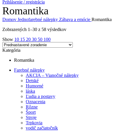
Prihlásenie / registrácia
Romantika
Domov
Jednofarebné nálepky
Zábava a emócie
Romantika
Zobrazených 1–30 z 58 výsledkov
Show
10
15
20
30
50
100
Kategória
Romantika
Farebné nálepky
AKCIA – Vianočné nálepky
Detské
Humorné
láska
Ľudia a postavy
Oznacenia
Rôzne
Šport
Stroje
Trpkovia
vodič začiatočník