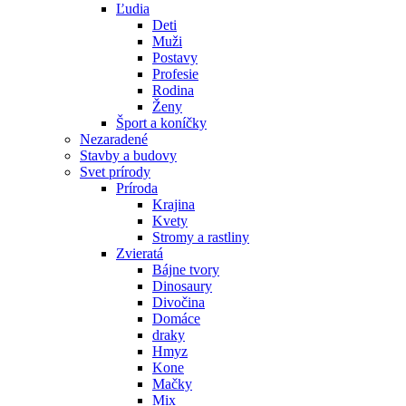
Ľudia
Deti
Muži
Postavy
Profesie
Rodina
Ženy
Šport a koníčky
Nezaradené
Stavby a budovy
Svet prírody
Príroda
Krajina
Kvety
Stromy a rastliny
Zvieratá
Bájne tvory
Dinosaury
Divočina
Domáce
draky
Hmyz
Kone
Mačky
Mix