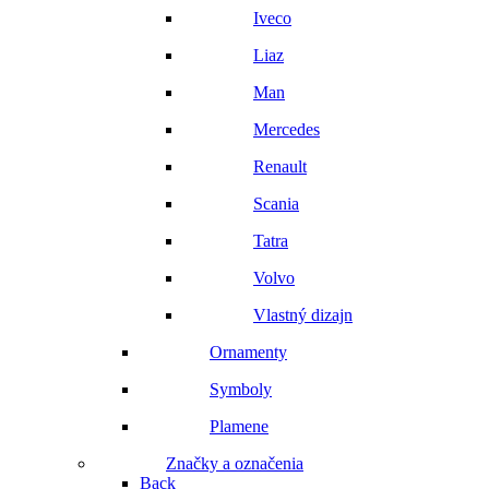
Iveco
Liaz
Man
Mercedes
Renault
Scania
Tatra
Volvo
Vlastný dizajn
Ornamenty
Symboly
Plamene
Značky a označenia
Back