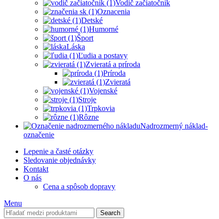
Vodič začiatočník
Oznacenia
Detské
Humorné
Šport
Láska
Ľudia a postavy
Zvieratá a príroda
Príroda
Zvieratá
Vojenské
Stroje
Trpkovia
Rôzne
Nadrozmerný náklad-
označenie
Lepenie a časté otázky
Sledovanie objednávky
Kontakt
O nás
Cena a spôsob dopravy
Menu
Search