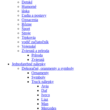
Detské
Humorné
láska
Ľudia a postavy
Oznacenia
Rôzne
Šport
Stroje
Trpkovia
vodič začiatočník
Vojenské
Zvieratá a príroda
Príroda
Zvieratá
Jednofarebné nálepky
Dekoračné, oranmenty a symboly
Ornamenty
Symboly
Truck nálepky
Avia
Daf
Iveco
Liaz
Man
Mercedes