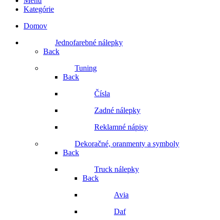
Menu
Kategórie
Domov
Jednofarebné nálepky
Back
Tuning
Back
Čísla
Zadné nálepky
Reklamné nápisy
Dekoračné, oranmenty a symboly
Back
Truck nálepky
Back
Avia
Daf