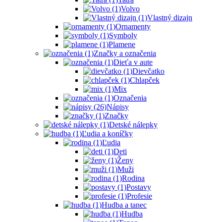
Volvo
Vlastný dizajn
Ornamenty
Symboly
Plamene
Značky a označenia
Dieťa v aute
Dievčatko
Chlapček
Mix
Označenia
Nápisy
Značky
Detské nálepky
Ľudia a koníčky
Ľudia
Deti
Ženy
Muži
Rodina
Postavy
Profesie
Hudba a tanec
Hudba