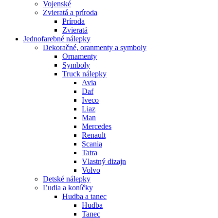
Vojenské
Zvieratá a príroda
Príroda
Zvieratá
Jednofarebné nálepky
Dekoračné, oranmenty a symboly
Ornamenty
Symboly
Truck nálepky
Avia
Daf
Iveco
Liaz
Man
Mercedes
Renault
Scania
Tatra
Vlastný dizajn
Volvo
Detské nálepky
Ľudia a koníčky
Hudba a tanec
Hudba
Tanec