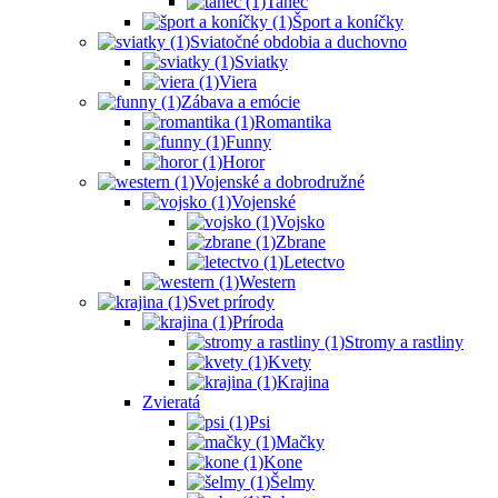
Tanec
Šport a koníčky
Sviatočné obdobia a duchovno
Sviatky
Viera
Zábava a emócie
Romantika
Funny
Horor
Vojenské a dobrodružné
Vojenské
Vojsko
Zbrane
Letectvo
Western
Svet prírody
Príroda
Stromy a rastliny
Kvety
Krajina
Zvieratá
Psi
Mačky
Kone
Šelmy