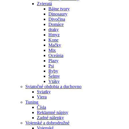
Zvieratá
Bájne tvory
Dinosaury
Divočina
Domáce
draky
Hmyz
Kone
Mačky
Mix
Oceánia
Plazy
Psi
Ryby
Šelmy
Vtáky
Sviatočné obdobia a duchovno
Sviatky
Viera
Tuning
Čísla
Reklamné nápisy
Zadné nálepky
Vojenské a dobrodružné
Vojenské