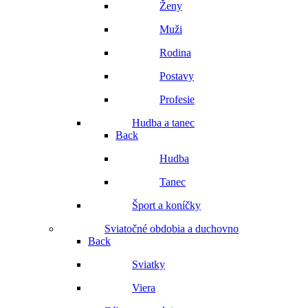
Ženy
Muži
Rodina
Postavy
Profesie
Hudba a tanec
Back
Hudba
Tanec
Šport a koníčky
Sviatočné obdobia a duchovno
Back
Sviatky
Viera