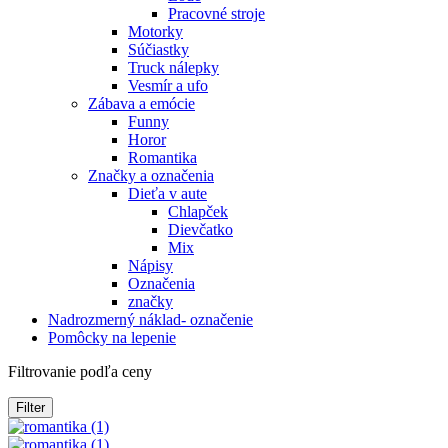
Pracovné stroje
Motorky
Súčiastky
Truck nálepky
Vesmír a ufo
Zábava a emócie
Funny
Horor
Romantika
Značky a označenia
Dieťa v aute
Chlapček
Dievčatko
Mix
Nápisy
Označenia
značky
Nadrozmerný náklad- označenie
Pomôcky na lepenie
Filtrovanie podľa ceny
Filter