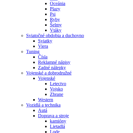
Oceánia
Plazy
Psi
Ryby
Šelmy
Vtáky
Sviatočné obdobia a duchovno
Sviatky
Viera
Tuning
Čísla
Reklamné nápisy
Zadné nálepky
Vojenské a dobrodružné
Vojenské
Letectvo
Vojsko
Zbrane
Western
Vozidlá a technika
Autá
Doprava a stroje
kamióny
Lietadlá
Lode