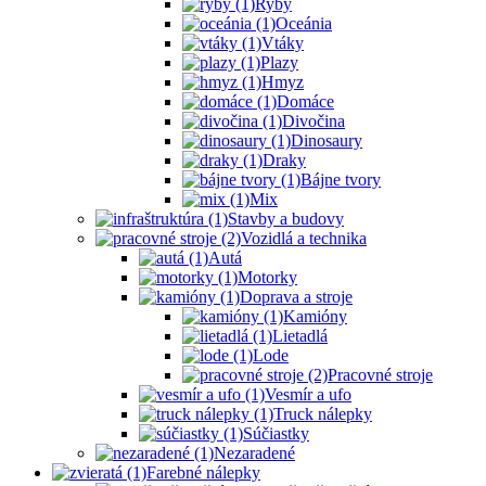
Ryby
Oceánia
Vtáky
Plazy
Hmyz
Domáce
Divočina
Dinosaury
Draky
Bájne tvory
Mix
Stavby a budovy
Vozidlá a technika
Autá
Motorky
Doprava a stroje
Kamióny
Lietadlá
Lode
Pracovné stroje
Vesmír a ufo
Truck nálepky
Súčiastky
Nezaradené
Farebné nálepky