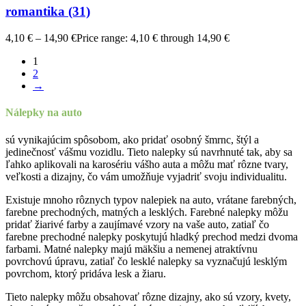
romantika (31)
4,10
€
–
14,90
€
Price range: 4,10 € through 14,90 €
1
2
→
Nálepky na auto
sú vynikajúcim spôsobom, ako pridať osobný šmrnc, štýl a
jedinečnosť vášmu vozidlu. Tieto nalepky sú navrhnuté tak, aby sa
ľahko aplikovali na karosériu vášho auta a môžu mať rôzne tvary,
veľkosti a dizajny, čo vám umožňuje vyjadriť svoju individualitu.
Existuje mnoho rôznych typov nalepiek na auto, vrátane farebných,
farebne prechodných, matných a lesklých. Farebné nalepky môžu
pridať žiarivé farby a zaujímavé vzory na vaše auto, zatiaľ čo
farebne prechodné nalepky poskytujú hladký prechod medzi dvoma
farbami. Matné nalepky majú mäkšiu a nemenej atraktívnu
povrchovú úpravu, zatiaľ čo lesklé nalepky sa vyznačujú lesklým
povrchom, ktorý pridáva lesk a žiaru.
Tieto nalepky môžu obsahovať rôzne dizajny, ako sú vzory, kvety,