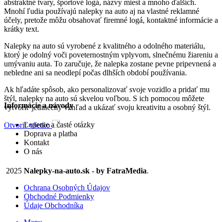
abstraktné tvary, športové logá, názvy miest a mnoho ďalších.
Mnohí ľudia používajú nalepky na auto aj na vlastné reklamné
účely, pretože môžu obsahovať firemné logá, kontaktné informácie a
krátky text.
Nalepky na auto sú vyrobené z kvalitného a odolného materiálu,
ktorý je odolný voči poveternostným vplyvom, slnečnému žiareniu a
umývaniu auta. To zaručuje, že nalepka zostane pevne pripevnená a
nebledne ani sa neodlepí počas dlhších období používania.
Ak hľadáte spôsob, ako personalizovať svoje vozidlo a pridať mu
štýl, nalepky na auto sú skvelou voľbou. S ich pomocou môžete
Informácie a návody
vytvoriť jedinečný vzhľad a ukázať svoju kreativitu a osobný štýl.
Lepenie a časté otázky
Otvoriť všetko
Doprava a platba
Kontakt
O nás
2025
Nalepky-na-auto.sk - by FatraMedia
.
Ochrana Osobných Údajov
Obchodné Podmienky
Údaje Obchodníka