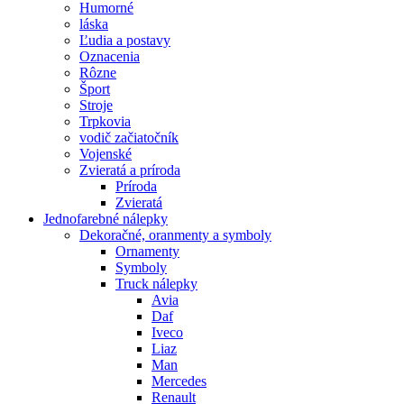
Humorné
láska
Ľudia a postavy
Oznacenia
Rôzne
Šport
Stroje
Trpkovia
vodič začiatočník
Vojenské
Zvieratá a príroda
Príroda
Zvieratá
Jednofarebné nálepky
Dekoračné, oranmenty a symboly
Ornamenty
Symboly
Truck nálepky
Avia
Daf
Iveco
Liaz
Man
Mercedes
Renault