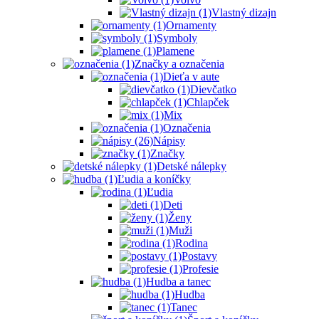
Vlastný dizajn
Ornamenty
Symboly
Plamene
Značky a označenia
Dieťa v aute
Dievčatko
Chlapček
Mix
Označenia
Nápisy
Značky
Detské nálepky
Ľudia a koníčky
Ľudia
Deti
Ženy
Muži
Rodina
Postavy
Profesie
Hudba a tanec
Hudba
Tanec