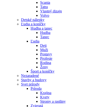
Scania
Tatra
Vlastný dizajn
Volvo
Detské nálepky
Ľudia a koníčky
Hudba a tanec
Hudba
Tanec
Ľudia
Deti
Muži
Postavy
Profesie
Rodina
Ženy
Šport a koníčky
Nezaradené
Stavby a budovy
Svet prírody
Príroda
Krajina
Kvety
Stromy a rastliny
Zvieratá