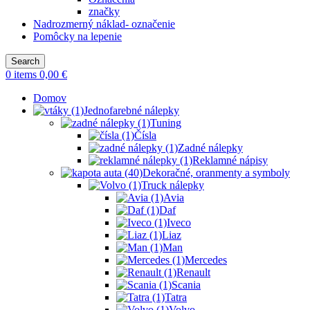
značky
Nadrozmerný náklad- označenie
Pomôcky na lepenie
Search
0
items
0,00
€
Domov
Jednofarebné nálepky
Tuning
Čísla
Zadné nálepky
Reklamné nápisy
Dekoračné, oranmenty a symboly
Truck nálepky
Avia
Daf
Iveco
Liaz
Man
Mercedes
Renault
Scania
Tatra
Volvo