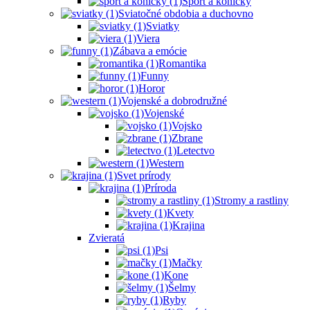
Šport a koníčky
Sviatočné obdobia a duchovno
Sviatky
Viera
Zábava a emócie
Romantika
Funny
Horor
Vojenské a dobrodružné
Vojenské
Vojsko
Zbrane
Letectvo
Western
Svet prírody
Príroda
Stromy a rastliny
Kvety
Krajina
Zvieratá
Psi
Mačky
Kone
Šelmy
Ryby