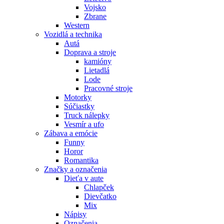
Vojsko
Zbrane
Western
Vozidlá a technika
Autá
Doprava a stroje
kamióny
Lietadlá
Lode
Pracovné stroje
Motorky
Súčiastky
Truck nálepky
Vesmír a ufo
Zábava a emócie
Funny
Horor
Romantika
Značky a označenia
Dieťa v aute
Chlapček
Dievčatko
Mix
Nápisy
Označenia