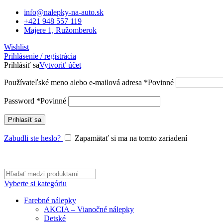
info@nalepky-na-auto.sk
+421 948 557 119
Majere 1, Ružomberok
Wishlist
Prihlásenie / registrácia
Prihlásiť sa
Vytvoriť účet
Používateľské meno alebo e-mailová adresa
*
Povinné
Password
*
Povinné
Prihlasíť sa
Zabudli ste heslo?
Zapamätať si ma na tomto zariadení
Vyberte si kategóriu
Farebné nálepky
AKCIA – Vianočné nálepky
Detské