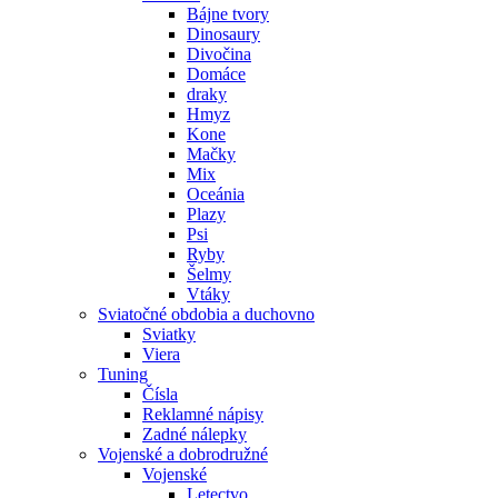
Bájne tvory
Dinosaury
Divočina
Domáce
draky
Hmyz
Kone
Mačky
Mix
Oceánia
Plazy
Psi
Ryby
Šelmy
Vtáky
Sviatočné obdobia a duchovno
Sviatky
Viera
Tuning
Čísla
Reklamné nápisy
Zadné nálepky
Vojenské a dobrodružné
Vojenské
Letectvo