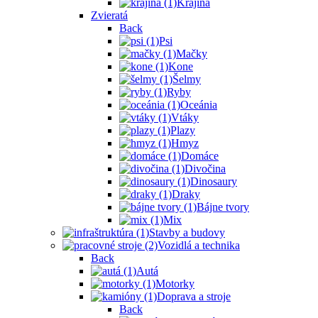
Krajina
Zvieratá
Back
Psi
Mačky
Kone
Šelmy
Ryby
Oceánia
Vtáky
Plazy
Hmyz
Domáce
Divočina
Dinosaury
Draky
Bájne tvory
Mix
Stavby a budovy
Vozidlá a technika
Back
Autá
Motorky
Doprava a stroje
Back