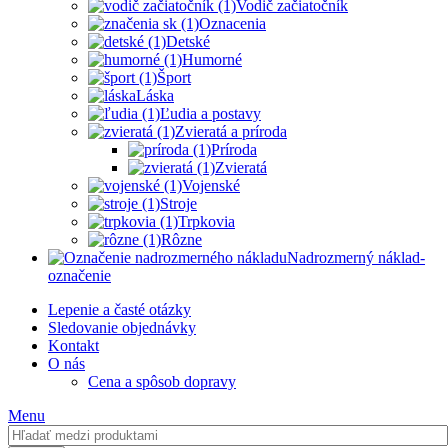
Vodič začiatočník
Oznacenia
Detské
Humorné
Šport
Láska
Ľudia a postavy
Zvieratá a príroda
Príroda
Zvieratá
Vojenské
Stroje
Trpkovia
Rôzne
Nadrozmerný náklad-
označenie
Lepenie a časté otázky
Sledovanie objednávky
Kontakt
O nás
Cena a spôsob dopravy
Menu