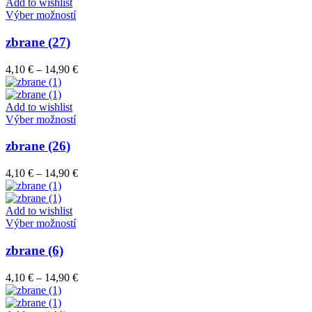
through
Add to wishlist
vybrať
Tento
14,90 €
Výber možností
na
produkt
stránke
má
zbrane (27)
produktu.
viacero
variantov.
Price
4,10
€
–
14,90
€
Možnosti
range:
si
4,10 €
môžete
through
Add to wishlist
vybrať
Tento
14,90 €
Výber možností
na
produkt
stránke
má
zbrane (26)
produktu.
viacero
variantov.
Price
4,10
€
–
14,90
€
Možnosti
range:
si
4,10 €
môžete
through
Add to wishlist
vybrať
Tento
14,90 €
Výber možností
na
produkt
stránke
má
zbrane (6)
produktu.
viacero
variantov.
Price
4,10
€
–
14,90
€
Možnosti
range:
si
4,10 €
môžete