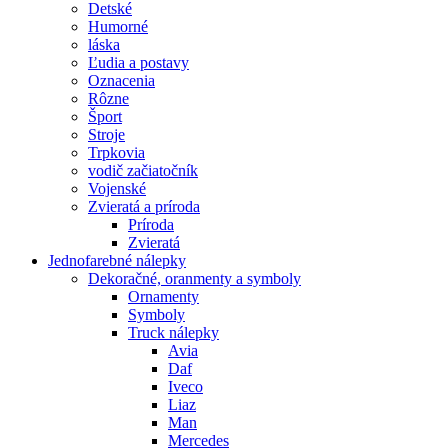
Detské
Humorné
láska
Ľudia a postavy
Oznacenia
Rôzne
Šport
Stroje
Trpkovia
vodič začiatočník
Vojenské
Zvieratá a príroda
Príroda
Zvieratá
Jednofarebné nálepky
Dekoračné, oranmenty a symboly
Ornamenty
Symboly
Truck nálepky
Avia
Daf
Iveco
Liaz
Man
Mercedes