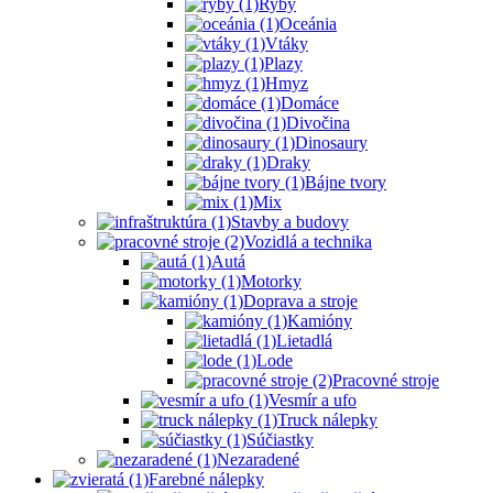
Ryby
Oceánia
Vtáky
Plazy
Hmyz
Domáce
Divočina
Dinosaury
Draky
Bájne tvory
Mix
Stavby a budovy
Vozidlá a technika
Autá
Motorky
Doprava a stroje
Kamióny
Lietadlá
Lode
Pracovné stroje
Vesmír a ufo
Truck nálepky
Súčiastky
Nezaradené
Farebné nálepky