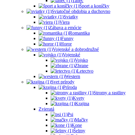
Tanec
Šport a koníčky
Sviatočné obdobia a duchovno
Sviatky
Viera
Zábava a emócie
Romantika
Funny
Horor
Vojenské a dobrodružné
Vojenské
Vojsko
Zbrane
Letectvo
Western
Svet prírody
Príroda
Stromy a rastliny
Kvety
Krajina
Zvieratá
Psi
Mačky
Kone
Šelmy