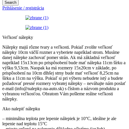
Search
Prihlásenie / registrácia
Veľkosť nálepky
Nálepky majú rôzne tvary a veľkosti. Pokiaľ zvolíte veľkosť
nálepky 10cm väčší rozmer a vyberiete napríklad strom. Musíme
danej nálepke zachovať pomer strán. Ak má základná veľkosť
napríklad 15x13cm po prispôsobení bude mať nálepka 11cm šírku a
výšku 9,53cm. Naopak ka má rozmery 15x20cm v základe, po
prispôsobení na 10cm dlhšej strny bude mať veľkosť 8,25cm na
šírku a 11cm na výšku. Pokiaľ si pri výberu nebudete istý a budete
požadovať presné rozmery vybratej nálepky – neváhajte nám poslať
e-mail (info@nalepky-na-auto.sk) s číslom a názvom produktu a
vybranou veľkosťou. Obratom Vám pošleme reálne veľkosti
nálepky.
Ako nalepiť nálepku
– minimálna teplota pre lepenie nálepiek je 10°C, ideálne je ale
lepenie nad teplotu 15°C
– miesto určené na nalepenie dôkladne očistíme (jar,lieh)