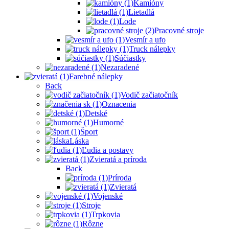
Kamióny
Lietadlá
Lode
Pracovné stroje
Vesmír a ufo
Truck nálepky
Súčiastky
Nezaradené
Farebné nálepky
Back
Vodič začiatočník
Oznacenia
Detské
Humorné
Šport
Láska
Ľudia a postavy
Zvieratá a príroda
Back
Príroda
Zvieratá
Vojenské
Stroje
Trpkovia
Rôzne