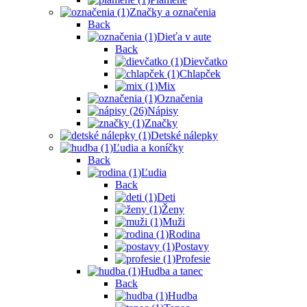
Značky a označenia
Back
Dieťa v aute
Back
Dievčatko
Chlapček
Mix
Označenia
Nápisy
Značky
Detské nálepky
Ľudia a koníčky
Back
Ľudia
Back
Deti
Ženy
Muži
Rodina
Postavy
Profesie
Hudba a tanec
Back
Hudba