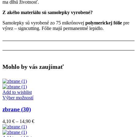
ma dlhú životnosť.
Z akého materiálu sú samolepky vyrobené?
Samolepky sú vyrobené zo 75 mikrónovej
polymerickej fólie
pre
výrez – signcutting. Fólie majú permanentné lepidlo.
Mohlo by vás zaujímať
Add to wishlist
Tento
Výber možností
produkt
má
zbrane (30)
viacero
variantov.
Price
4,10
€
–
14,90
€
Možnosti
range:
si
4,10 €
môžete