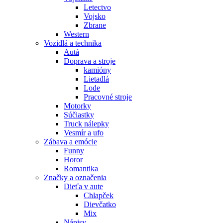
Letectvo
Vojsko
Zbrane
Western
Vozidlá a technika
Autá
Doprava a stroje
kamióny
Lietadlá
Lode
Pracovné stroje
Motorky
Súčiastky
Truck nálepky
Vesmír a ufo
Zábava a emócie
Funny
Horor
Romantika
Značky a označenia
Dieťa v aute
Chlapček
Dievčatko
Mix
Nápisy