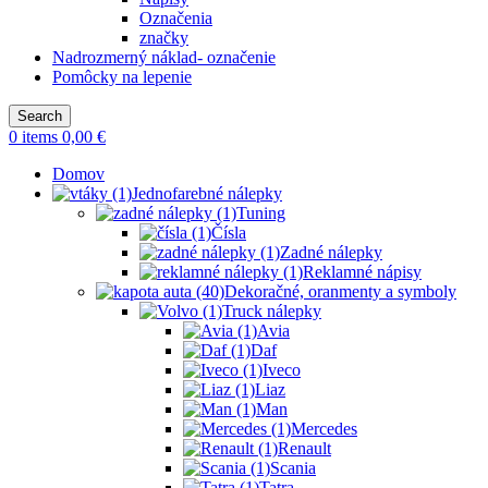
Označenia
značky
Nadrozmerný náklad- označenie
Pomôcky na lepenie
Search
0
items
0,00
€
Domov
Jednofarebné nálepky
Tuning
Čísla
Zadné nálepky
Reklamné nápisy
Dekoračné, oranmenty a symboly
Truck nálepky
Avia
Daf
Iveco
Liaz
Man
Mercedes
Renault
Scania
Tatra