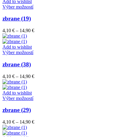
through
Add to wishlist
vybrať
Tento
14,90 €
Výber možností
na
produkt
stránke
má
zbrane (19)
produktu.
viacero
variantov.
Price
4,10
€
–
14,90
€
Možnosti
range:
si
4,10 €
môžete
through
Add to wishlist
vybrať
Tento
14,90 €
Výber možností
na
produkt
stránke
má
zbrane (38)
produktu.
viacero
variantov.
Price
4,10
€
–
14,90
€
Možnosti
range:
si
4,10 €
môžete
through
Add to wishlist
vybrať
Tento
14,90 €
Výber možností
na
produkt
stránke
má
zbrane (29)
produktu.
viacero
variantov.
Price
4,10
€
–
14,90
€
Možnosti
range:
si
4,10 €
môžete