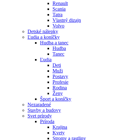
Renault
Scania
Tatra
Vlastný dizajn
Volvo
Detské nálepky
Ľudia a koníčky
Hudba a tanec
Hudba
Tanec
Ľudia
Deti
Muži
Postavy
Profesie
Rodina
Ženy
Šport a koníčky
Nezaradené
Stavby a budovy
Svet prírody
Príroda
Krajina
Kvety
Stromy a rastliny