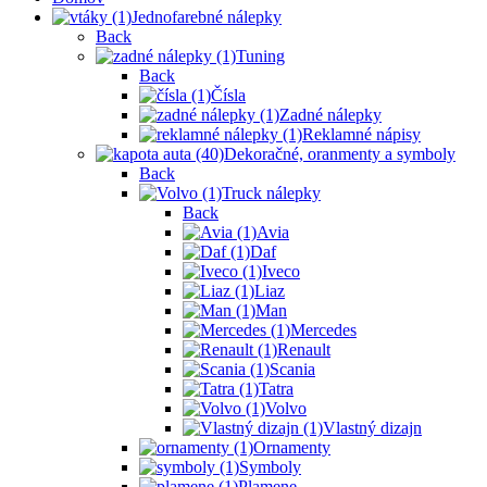
Jednofarebné nálepky
Back
Tuning
Back
Čísla
Zadné nálepky
Reklamné nápisy
Dekoračné, oranmenty a symboly
Back
Truck nálepky
Back
Avia
Daf
Iveco
Liaz
Man
Mercedes
Renault
Scania
Tatra
Volvo
Vlastný dizajn
Ornamenty
Symboly
Plamene