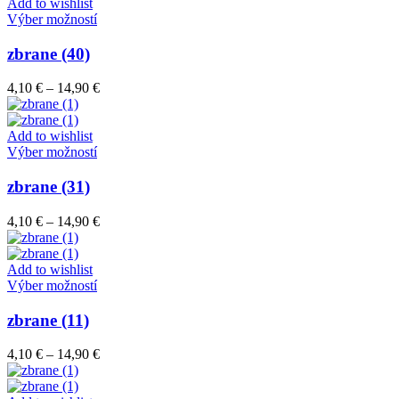
through
Add to wishlist
vybrať
Tento
14,90 €
Výber možností
na
produkt
stránke
má
zbrane (40)
produktu.
viacero
variantov.
Price
4,10
€
–
14,90
€
Možnosti
range:
si
4,10 €
môžete
through
Add to wishlist
vybrať
Tento
14,90 €
Výber možností
na
produkt
stránke
má
zbrane (31)
produktu.
viacero
variantov.
Price
4,10
€
–
14,90
€
Možnosti
range:
si
4,10 €
môžete
through
Add to wishlist
vybrať
Tento
14,90 €
Výber možností
na
produkt
stránke
má
zbrane (11)
produktu.
viacero
variantov.
Price
4,10
€
–
14,90
€
Možnosti
range:
si
4,10 €
môžete