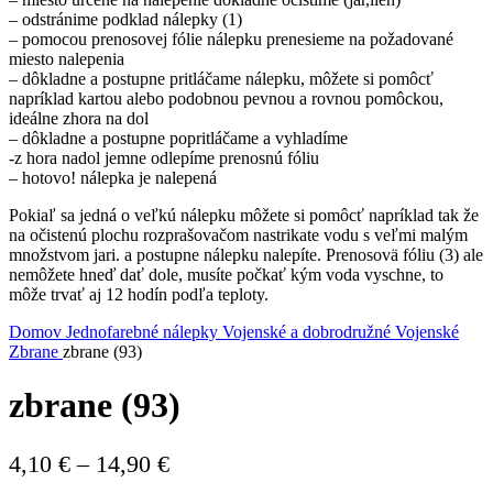
– odstránime podklad nálepky (1)
– pomocou prenosovej fólie nálepku prenesieme na požadované
miesto nalepenia
– dôkladne a postupne pritláčame nálepku, môžete si pomôcť
napríklad kartou alebo podobnou pevnou a rovnou pomôckou,
ideálne zhora na dol
– dôkladne a postupne popritláčame a vyhladíme
-z hora nadol jemne odlepíme prenosnú fóliu
– hotovo! nálepka je nalepená
Pokiaľ sa jedná o veľkú nálepku môžete si pomôcť napríklad tak že
na očistenú plochu rozprašovačom nastrikate vodu s veľmi malým
množstvom jari. a postupne nálepku nalepíte. Prenosovä fóliu (3) ale
nemôžete hneď dať dole, musíte počkať kým voda vyschne, to
môže trvať aj 12 hodín podľa teploty.
Domov
Jednofarebné nálepky
Vojenské a dobrodružné
Vojenské
Zbrane
zbrane (93)
zbrane (93)
Price
4,10
€
–
14,90
€
range: