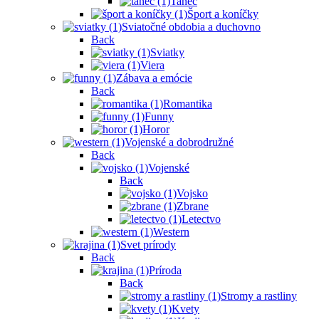
Tanec
Šport a koníčky
Sviatočné obdobia a duchovno
Back
Sviatky
Viera
Zábava a emócie
Back
Romantika
Funny
Horor
Vojenské a dobrodružné
Back
Vojenské
Back
Vojsko
Zbrane
Letectvo
Western
Svet prírody
Back
Príroda
Back
Stromy a rastliny
Kvety