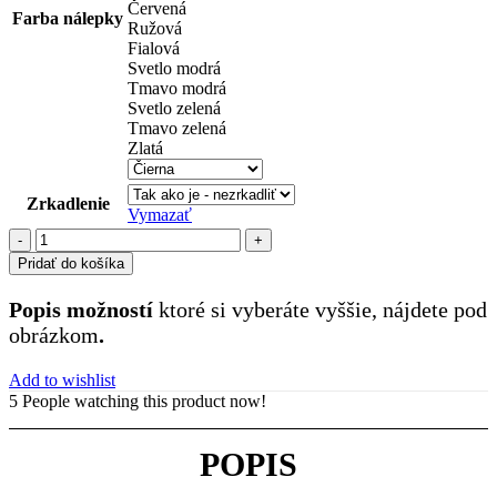
Červená
Farba nálepky
Ružová
Fialová
Svetlo modrá
Tmavo modrá
Svetlo zelená
Tmavo zelená
Zlatá
Zrkadlenie
Vymazať
množstvo
zbrane
Pridať do košíka
(93)
Popis možností
ktoré si vyberáte vyššie, nájdete pod
obrázkom
.
Add to wishlist
5
People watching this product now!
POPIS