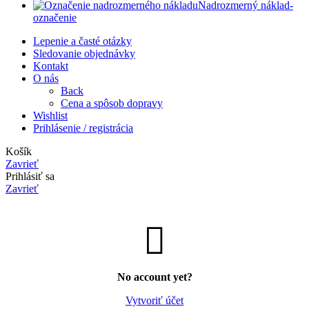
Nadrozmerný náklad-
označenie
Lepenie a časté otázky
Sledovanie objednávky
Kontakt
O nás
Back
Cena a spôsob dopravy
Wishlist
Prihlásenie / registrácia
Košík
Zavrieť
Prihlásiť sa
Zavrieť
No account yet?
Vytvoriť účet