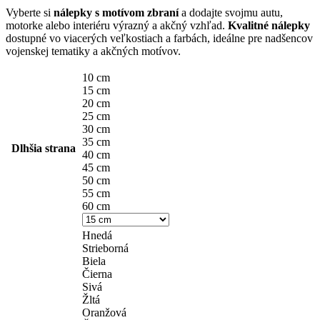
Vyberte si
nálepky s motívom zbraní
a dodajte svojmu autu,
4,10 €
motorke alebo interiéru výrazný a akčný vzhľad.
Kvalitné nálepky
through
dostupné vo viacerých veľkostiach a farbách, ideálne pre nadšencov
vojenskej tematiky a akčných motívov.
14,90 €
10 cm
15 cm
20 cm
25 cm
30 cm
35 cm
Dlhšia strana
40 cm
45 cm
50 cm
55 cm
60 cm
Hnedá
Strieborná
Biela
Čierna
Sivá
Žltá
Oranžová