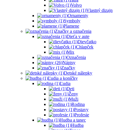
Volvo
Vlastný dizajn
Ornamenty
Symboly
Plamene
Značky a označenia
Dieťa v aute
Dievčatko
Chlapček
Mix
Označenia
Nápisy
Značky
Detské nálepky
Ľudia a koníčky
Ľudia
Deti
Ženy
Muži
Rodina
Postavy
Profesie
Hudba a tanec
Hudba