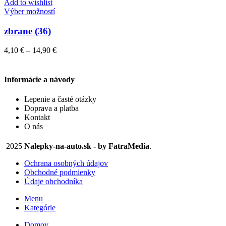
through
Add to wishlist
vybrať
Tento
14,90 €
Výber možností
na
produkt
stránke
má
zbrane (36)
produktu.
viacero
variantov.
Price
4,10
€
–
14,90
€
Možnosti
range:
si
4,10 €
môžete
through
Informácie a návody
vybrať
14,90 €
na
Lepenie a časté otázky
stránke
Doprava a platba
produktu.
Kontakt
O nás
2025
Nalepky-na-auto.sk - by FatraMedia
.
Ochrana osobných údajov
Obchodné podmienky
Údaje obchodníka
Menu
Kategórie
Domov