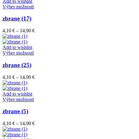
through
Add to wishlist
vybrať
Tento
14,90 €
Výber možností
na
produkt
stránke
má
zbrane (17)
produktu.
viacero
variantov.
Price
4,10
€
–
14,90
€
Možnosti
range:
si
4,10 €
môžete
through
Add to wishlist
vybrať
Tento
14,90 €
Výber možností
na
produkt
stránke
má
zbrane (25)
produktu.
viacero
variantov.
Price
4,10
€
–
14,90
€
Možnosti
range:
si
4,10 €
môžete
through
Add to wishlist
vybrať
Tento
14,90 €
Výber možností
na
produkt
stránke
má
zbrane (5)
produktu.
viacero
variantov.
Price
4,10
€
–
14,90
€
Možnosti
range:
si
4,10 €
môžete