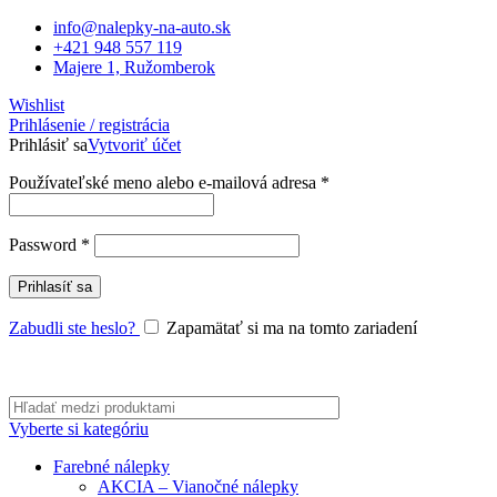
info@nalepky-na-auto.sk
+421 948 557 119
Majere 1, Ružomberok
Wishlist
Prihlásenie / registrácia
Prihlásiť sa
Vytvoriť účet
Povinné
Používateľské meno alebo e-mailová adresa
*
Povinné
Password
*
Prihlasíť sa
Zabudli ste heslo?
Zapamätať si ma na tomto zariadení
Vyberte si kategóriu
Farebné nálepky
AKCIA – Vianočné nálepky