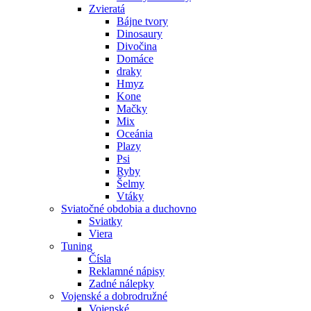
Zvieratá
Bájne tvory
Dinosaury
Divočina
Domáce
draky
Hmyz
Kone
Mačky
Mix
Oceánia
Plazy
Psi
Ryby
Šelmy
Vtáky
Sviatočné obdobia a duchovno
Sviatky
Viera
Tuning
Čísla
Reklamné nápisy
Zadné nálepky
Vojenské a dobrodružné
Vojenské