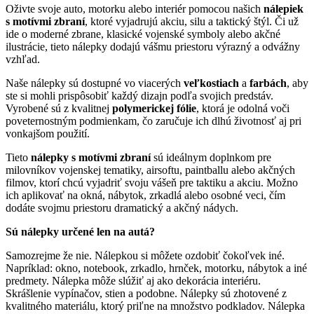
Oživte svoje auto, motorku alebo interiér pomocou našich
nálepiek
s motívmi zbraní
, ktoré vyjadrujú akciu, silu a taktický štýl. Či už
ide o moderné zbrane, klasické vojenské symboly alebo akčné
ilustrácie, tieto nálepky dodajú vášmu priestoru výrazný a odvážny
vzhľad.
Naše nálepky sú dostupné vo viacerých
veľkostiach
a
farbách
, aby
ste si mohli prispôsobiť každý dizajn podľa svojich predstáv.
Vyrobené sú z kvalitnej
polymerickej fólie
, ktorá je odolná voči
poveternostným podmienkam, čo zaručuje ich dlhú životnosť aj pri
vonkajšom použití.
Tieto
nálepky s motívmi zbraní
sú ideálnym doplnkom pre
milovníkov vojenskej tematiky, airsoftu, paintballu alebo akčných
filmov, ktorí chcú vyjadriť svoju vášeň pre taktiku a akciu. Možno
ich aplikovať na okná, nábytok, zrkadlá alebo osobné veci, čím
dodáte svojmu priestoru dramatický a akčný nádych.
Sú nálepky určené len na autá?
Samozrejme že nie. Nálepkou si môžete ozdobiť čokoľvek iné.
Napríklad: okno, notebook, zrkadlo, hrnček, motorku, nábytok a iné
predmety. Nálepka môže slúžiť aj ako dekorácia interiéru.
Skrášlenie vypínačov, stien a podobne. Nálepky sú zhotovené z
kvalitného materiálu, ktorý priľne na množstvo podkladov. Nálepka