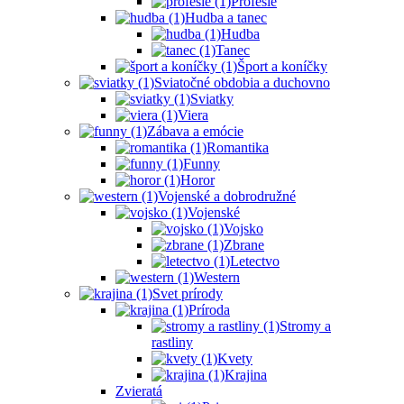
Profesie
Hudba a tanec
Hudba
Tanec
Šport a koníčky
Sviatočné obdobia a duchovno
Sviatky
Viera
Zábava a emócie
Romantika
Funny
Horor
Vojenské a dobrodružné
Vojenské
Vojsko
Zbrane
Letectvo
Western
Svet prírody
Príroda
Stromy a
rastliny
Kvety
Krajina
Zvieratá