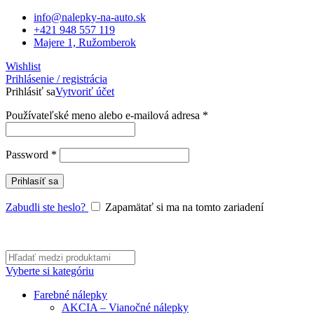
info@nalepky-na-auto.sk
+421 948 557 119
Majere 1, Ružomberok
Wishlist
Prihlásenie / registrácia
Prihlásiť sa
Vytvoriť účet
Povinné
Používateľské meno alebo e-mailová adresa
*
Povinné
Password
*
Prihlasíť sa
Zabudli ste heslo?
Zapamätať si ma na tomto zariadení
Vyberte si kategóriu
Farebné nálepky
AKCIA – Vianočné nálepky