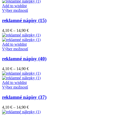
4,10 €
môžete
through
Add to wishlist
vybrať
Tento
14,90 €
Výber možností
na
produkt
stránke
má
reklamné nápisy (15)
produktu.
viacero
variantov.
Price
4,10
€
–
14,90
€
Možnosti
range:
si
4,10 €
môžete
through
Add to wishlist
vybrať
Tento
14,90 €
Výber možností
na
produkt
stránke
má
reklamné nápisy (40)
produktu.
viacero
variantov.
Price
4,10
€
–
14,90
€
Možnosti
range:
si
4,10 €
môžete
through
Add to wishlist
vybrať
Tento
14,90 €
Výber možností
na
produkt
stránke
má
reklamné nápisy (37)
produktu.
viacero
variantov.
Price
4,10
€
–
14,90
€
Možnosti
range:
si