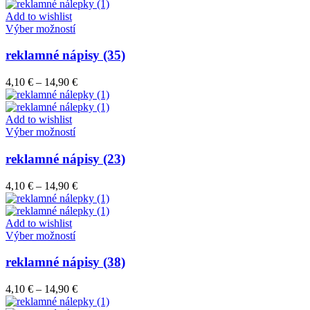
4,10 €
môžete
through
Add to wishlist
vybrať
Tento
14,90 €
Výber možností
na
produkt
stránke
má
reklamné nápisy (35)
produktu.
viacero
variantov.
Price
4,10
€
–
14,90
€
Možnosti
range:
si
4,10 €
môžete
through
Add to wishlist
vybrať
Tento
14,90 €
Výber možností
na
produkt
stránke
má
reklamné nápisy (23)
produktu.
viacero
variantov.
Price
4,10
€
–
14,90
€
Možnosti
range:
si
4,10 €
môžete
through
Add to wishlist
vybrať
Tento
14,90 €
Výber možností
na
produkt
stránke
má
reklamné nápisy (38)
produktu.
viacero
variantov.
Price
4,10
€
–
14,90
€
Možnosti
range:
si