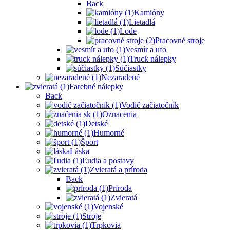
Back
Kamióny
Lietadlá
Lode
Pracovné stroje
Vesmír a ufo
Truck nálepky
Súčiastky
Nezaradené
Farebné nálepky
Back
Vodič začiatočník
Oznacenia
Detské
Humorné
Šport
Láska
Ľudia a postavy
Zvieratá a príroda
Back
Príroda
Zvieratá
Vojenské
Stroje
Trpkovia