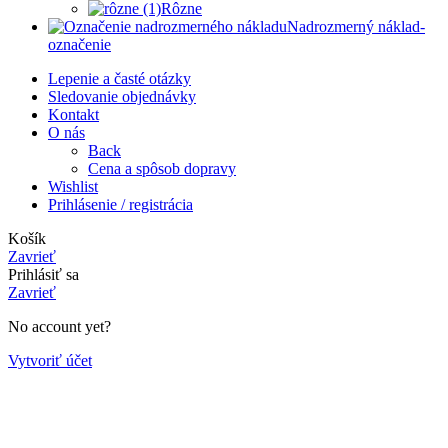
Rôzne
Nadrozmerný náklad-
označenie
Lepenie a časté otázky
Sledovanie objednávky
Kontakt
O nás
Back
Cena a spôsob dopravy
Wishlist
Prihlásenie / registrácia
Košík
Zavrieť
Prihlásiť sa
Zavrieť
No account yet?
Vytvoriť účet