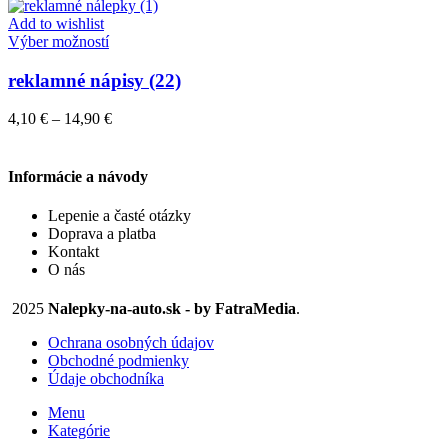
4,10 €
môžete
through
Add to wishlist
vybrať
Tento
14,90 €
Výber možností
na
produkt
stránke
má
reklamné nápisy (22)
produktu.
viacero
variantov.
Price
4,10
€
–
14,90
€
Možnosti
range:
si
4,10 €
môžete
through
Informácie a návody
vybrať
14,90 €
na
Lepenie a časté otázky
stránke
Doprava a platba
produktu.
Kontakt
O nás
2025
Nalepky-na-auto.sk - by FatraMedia
.
Ochrana osobných údajov
Obchodné podmienky
Údaje obchodníka
Menu
Kategórie