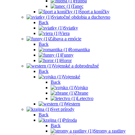
Hudba
Tanec
Šport a koníčky
Sviatočné obdobia a duchovno
Back
Sviatky
Viera
Zábava a emócie
Back
Romantika
Funny
Horor
Vojenské a dobrodružné
Back
Vojenské
Back
Vojsko
Zbrane
Letectvo
Western
Svet prírody
Back
Príroda
Back
Stromy a rastliny