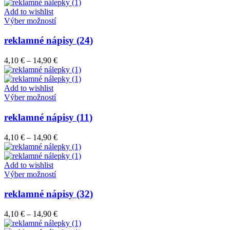
4,10 €
môžete
through
Add to wishlist
vybrať
Tento
14,90 €
Výber možností
na
produkt
stránke
má
reklamné nápisy (24)
produktu.
viacero
variantov.
Price
4,10
€
–
14,90
€
Možnosti
range:
si
4,10 €
môžete
through
Add to wishlist
vybrať
Tento
14,90 €
Výber možností
na
produkt
stránke
má
reklamné nápisy (11)
produktu.
viacero
variantov.
Price
4,10
€
–
14,90
€
Možnosti
range:
si
4,10 €
môžete
through
Add to wishlist
vybrať
Tento
14,90 €
Výber možností
na
produkt
stránke
má
reklamné nápisy (32)
produktu.
viacero
variantov.
Price
4,10
€
–
14,90
€
Možnosti
range:
si