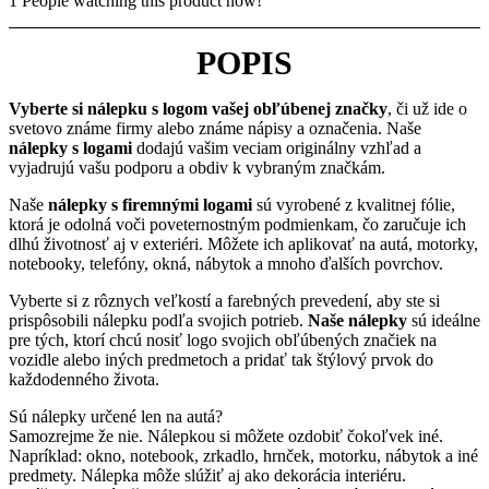
1
People watching this product now!
POPIS
Vyberte si nálepku s logom vašej obľúbenej značky
, či už ide o
svetovo známe firmy alebo známe nápisy a označenia. Naše
nálepky s logami
dodajú vašim veciam originálny vzhľad a
vyjadrujú vašu podporu a obdiv k vybraným značkám.
Naše
nálepky s firemnými logami
sú vyrobené z kvalitnej fólie,
ktorá je odolná voči poveternostným podmienkam, čo zaručuje ich
dlhú životnosť aj v exteriéri. Môžete ich aplikovať na autá, motorky,
notebooky, telefóny, okná, nábytok a mnoho ďalších povrchov.
Vyberte si z rôznych veľkostí a farebných prevedení, aby ste si
prispôsobili nálepku podľa svojich potrieb.
Naše nálepky
sú ideálne
pre tých, ktorí chcú nosiť logo svojich obľúbených značiek na
vozidle alebo iných predmetoch a pridať tak štýlový prvok do
každodenného života.
Sú nálepky určené len na autá?
Samozrejme že nie. Nálepkou si môžete ozdobiť čokoľvek iné.
Napríklad: okno, notebook, zrkadlo, hrnček, motorku, nábytok a iné
predmety. Nálepka môže slúžiť aj ako dekorácia interiéru.