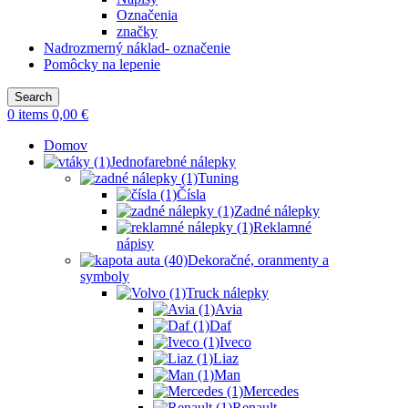
Označenia
značky
Nadrozmerný náklad- označenie
Pomôcky na lepenie
Search
0
items
0,00
€
Domov
Jednofarebné nálepky
Tuning
Čísla
Zadné nálepky
Reklamné
nápisy
Dekoračné, oranmenty a
symboly
Truck nálepky
Avia
Daf
Iveco
Liaz
Man
Mercedes
Renault