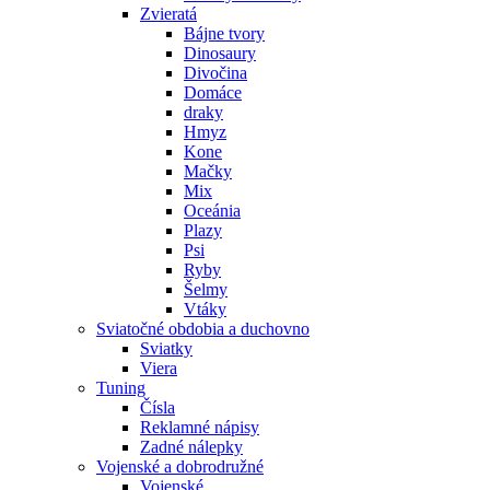
Zvieratá
Bájne tvory
Dinosaury
Divočina
Domáce
draky
Hmyz
Kone
Mačky
Mix
Oceánia
Plazy
Psi
Ryby
Šelmy
Vtáky
Sviatočné obdobia a duchovno
Sviatky
Viera
Tuning
Čísla
Reklamné nápisy
Zadné nálepky
Vojenské a dobrodružné
Vojenské