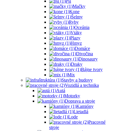
Psi
Mačky
Kone
Šelmy
Ryby
Oceánia
Vtáky
Plazy
Hmyz
Domáce
Divočina
Dinosaury
Draky
Bájne tvory
Mix
Stavby a budovy
Vozidlá a technika
Autá
Motorky
Doprava a stroje
Kamióny
Lietadlá
Lode
Pracovné
stroje