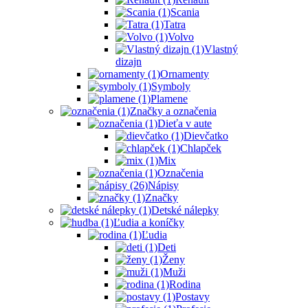
Scania
Tatra
Volvo
Vlastný
dizajn
Ornamenty
Symboly
Plamene
Značky a označenia
Dieťa v aute
Dievčatko
Chlapček
Mix
Označenia
Nápisy
Značky
Detské nálepky
Ľudia a koníčky
Ľudia
Deti
Ženy
Muži
Rodina
Postavy