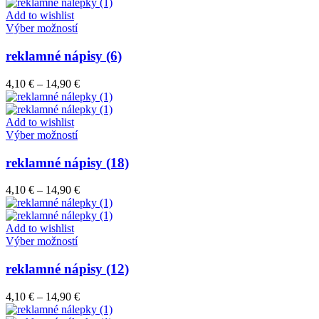
4,10 €
môžete
through
Add to wishlist
vybrať
Tento
14,90 €
Výber možností
na
produkt
stránke
má
reklamné nápisy (6)
produktu.
viacero
variantov.
Price
4,10
€
–
14,90
€
Možnosti
range:
si
4,10 €
môžete
through
Add to wishlist
vybrať
Tento
14,90 €
Výber možností
na
produkt
stránke
má
reklamné nápisy (18)
produktu.
viacero
variantov.
Price
4,10
€
–
14,90
€
Možnosti
range:
si
4,10 €
môžete
through
Add to wishlist
vybrať
Tento
14,90 €
Výber možností
na
produkt
stránke
má
reklamné nápisy (12)
produktu.
viacero
variantov.
Price
4,10
€
–
14,90
€
Možnosti
range:
si