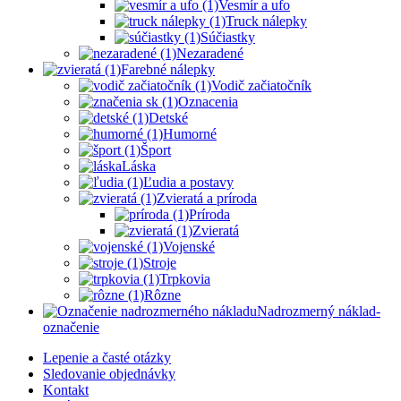
Vesmír a ufo
Truck nálepky
Súčiastky
Nezaradené
Farebné nálepky
Vodič začiatočník
Oznacenia
Detské
Humorné
Šport
Láska
Ľudia a postavy
Zvieratá a príroda
Príroda
Zvieratá
Vojenské
Stroje
Trpkovia
Rôzne
Nadrozmerný náklad-
označenie
Lepenie a časté otázky
Sledovanie objednávky
Kontakt