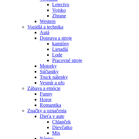
Letectvo
Vojsko
Zbrane
Western
Vozidlá a technika
Autá
Doprava a stroje
kamióny
Lietadlá
Lode
Pracovné stroje
Motorky
Súčiastky
Truck nálepky
Vesmír a ufo
Zábava a emócie
Funny
Horor
Romantika
Značky a označenia
Dieťa v aute
Chlapček
Dievčatko
Mix
Nápisy