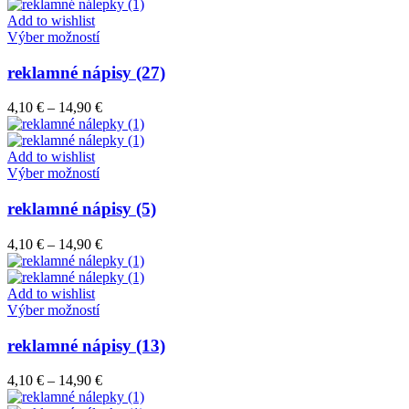
4,10 €
môžete
through
Add to wishlist
vybrať
Tento
14,90 €
Výber možností
na
produkt
stránke
má
reklamné nápisy (27)
produktu.
viacero
variantov.
Price
4,10
€
–
14,90
€
Možnosti
range:
si
4,10 €
môžete
through
Add to wishlist
vybrať
Tento
14,90 €
Výber možností
na
produkt
stránke
má
reklamné nápisy (5)
produktu.
viacero
variantov.
Price
4,10
€
–
14,90
€
Možnosti
range:
si
4,10 €
môžete
through
Add to wishlist
vybrať
Tento
14,90 €
Výber možností
na
produkt
stránke
má
reklamné nápisy (13)
produktu.
viacero
variantov.
Price
4,10
€
–
14,90
€
Možnosti
range:
si