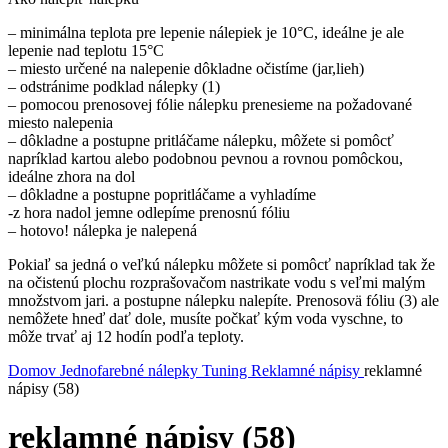
– minimálna teplota pre lepenie nálepiek je 10°C, ideálne je ale
lepenie nad teplotu 15°C
– miesto určené na nalepenie dôkladne očistíme (jar,lieh)
– odstránime podklad nálepky (1)
– pomocou prenosovej fólie nálepku prenesieme na požadované
miesto nalepenia
– dôkladne a postupne pritláčame nálepku, môžete si pomôcť
napríklad kartou alebo podobnou pevnou a rovnou pomôckou,
ideálne zhora na dol
– dôkladne a postupne popritláčame a vyhladíme
-z hora nadol jemne odlepíme prenosnú fóliu
– hotovo! nálepka je nalepená
Pokiaľ sa jedná o veľkú nálepku môžete si pomôcť napríklad tak že
na očistenú plochu rozprašovačom nastrikate vodu s veľmi malým
množstvom jari. a postupne nálepku nalepíte. Prenosovä fóliu (3) ale
nemôžete hneď dať dole, musíte počkať kým voda vyschne, to
môže trvať aj 12 hodín podľa teploty.
Domov
Jednofarebné nálepky
Tuning
Reklamné nápisy
reklamné
nápisy (58)
reklamné nápisy (58)