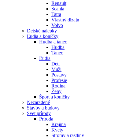
Renault
Scania
Tatra
Vlastný dizajn
Volvo
Detské nálepky
Ľudia a koníčky
Hudba a tanec
Hudba
Tanec
Ľudia
Deti
Muži
Postavy
Profesie
Rodina
Ženy
Šport a koníčky
Nezaradené
Stavby a budovy
Svet prírody
Príroda
Krajina
Kvety
Stromy a rastliny