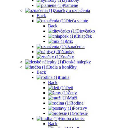
Symboly
Plamene
Značky a označenia
Back
Dieťa v aute
Back
Dievčatko
Chlapček
Mix
Označenia
Nápisy
Značky
Detské nálepky
Ľudia a koníčky
Back
Ľudia
Back
Deti
Ženy
Muži
Rodina
Postavy
Profesie
Hudba a tanec
Back