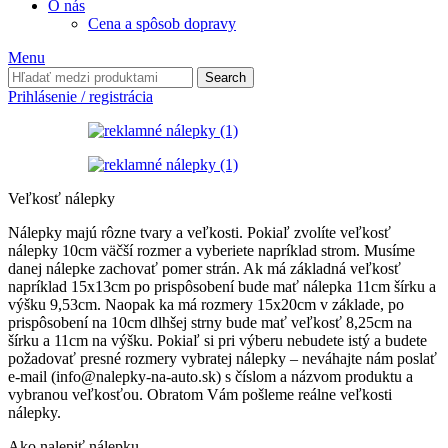
O nás
Cena a spôsob dopravy
Menu
Search
Prihlásenie / registrácia
Veľkosť nálepky
Nálepky majú rôzne tvary a veľkosti. Pokiaľ zvolíte veľkosť
nálepky 10cm väčší rozmer a vyberiete napríklad strom. Musíme
danej nálepke zachovať pomer strán. Ak má základná veľkosť
napríklad 15x13cm po prispôsobení bude mať nálepka 11cm šírku a
výšku 9,53cm. Naopak ka má rozmery 15x20cm v základe, po
prispôsobení na 10cm dlhšej strny bude mať veľkosť 8,25cm na
šírku a 11cm na výšku. Pokiaľ si pri výberu nebudete istý a budete
požadovať presné rozmery vybratej nálepky – neváhajte nám poslať
e-mail (info@nalepky-na-auto.sk) s číslom a názvom produktu a
vybranou veľkosťou. Obratom Vám pošleme reálne veľkosti
nálepky.
Ako nalepiť nálepku