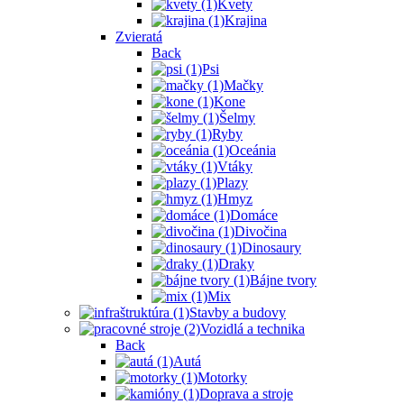
Kvety
Krajina
Zvieratá
Back
Psi
Mačky
Kone
Šelmy
Ryby
Oceánia
Vtáky
Plazy
Hmyz
Domáce
Divočina
Dinosaury
Draky
Bájne tvory
Mix
Stavby a budovy
Vozidlá a technika
Back
Autá
Motorky
Doprava a stroje