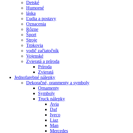
Detské
Humorné
láska
Ľudia a postavy
Oznacenia
Rôzne
Šport
Stroje
Trpkovia
vodič začiatočník
Vojenské
Zvieratá a príroda
Príroda
Zvieratá
Jednofarebné nálepky
Dekoračné, oranmenty a symboly
Ornamenty
Symboly
Truck nálepky
Avia
Daf
Iveco
Liaz
Man
Mercedes