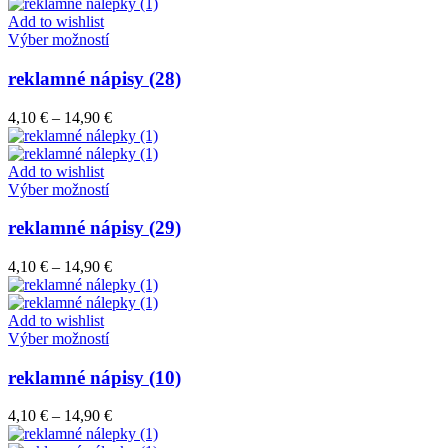
4,10 €
môžete
through
Add to wishlist
vybrať
Tento
14,90 €
Výber možností
na
produkt
stránke
má
reklamné nápisy (28)
produktu.
viacero
variantov.
Price
4,10
€
–
14,90
€
Možnosti
range:
si
4,10 €
môžete
through
Add to wishlist
vybrať
Tento
14,90 €
Výber možností
na
produkt
stránke
má
reklamné nápisy (29)
produktu.
viacero
variantov.
Price
4,10
€
–
14,90
€
Možnosti
range:
si
4,10 €
môžete
through
Add to wishlist
vybrať
Tento
14,90 €
Výber možností
na
produkt
stránke
má
reklamné nápisy (10)
produktu.
viacero
variantov.
Price
4,10
€
–
14,90
€
Možnosti
range:
si