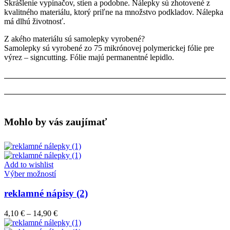
Skrášlenie vypínačov, stien a podobne. Nálepky sú zhotovené z
kvalitného materiálu, ktorý priľne na množstvo podkladov. Nálepka
má dlhú životnosť.
Z akého materiálu sú samolepky vyrobené?
Samolepky sú vyrobené zo 75 mikrónovej polymerickej fólie pre
výrez – signcutting. Fólie majú permanentné lepidlo.
Mohlo by vás zaujímať
Add to wishlist
Tento
Výber možností
produkt
má
reklamné nápisy (2)
viacero
variantov.
Price
4,10
€
–
14,90
€
Možnosti
range:
si