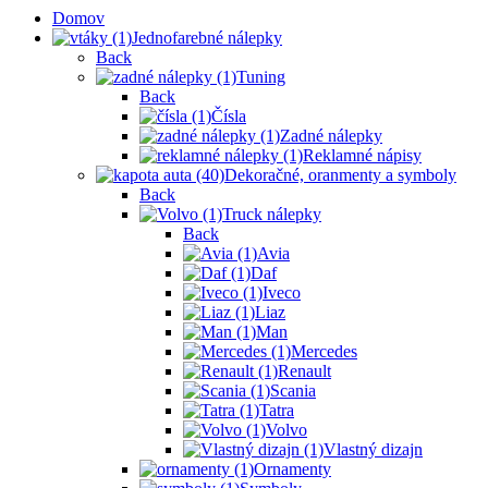
Domov
Jednofarebné nálepky
Back
Tuning
Back
Čísla
Zadné nálepky
Reklamné nápisy
Dekoračné, oranmenty a symboly
Back
Truck nálepky
Back
Avia
Daf
Iveco
Liaz
Man
Mercedes
Renault
Scania
Tatra
Volvo
Vlastný dizajn
Ornamenty