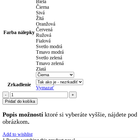
Biela
Čierna
Sivá
Žltá
Oranžová
Červená
Farba nálepky
Ružová
Fialová
Svetlo modrá
Tmavo modrá
Svetlo zelená
Tmavo zelená
Zlatá
Zrkadlenie
Vymazať
množstvo
reklamné
Pridať do košíka
nápisy
(58)
Popis možností
ktoré si vyberáte vyššie, nájdete pod
obrázkom
.
Add to wishlist