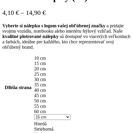
Price
4,10
€
–
14,90
€
range:
Vyberte si nálepku s logom vašej obľúbenej značky
a pridajte
4,10 €
svojmu vozidlu, notebooku alebo interiéru štýlový vzhľad. Naše
through
kvalitné plotrované nálepky
sú dostupné vo viacerých veľkostiach
a farbách, ideálne pre každého, kto chce reprezentovať svoj
14,90 €
obľúbený brand.
10 cm
15 cm
20 cm
25 cm
30 cm
35 cm
Dlhšia strana
40 cm
45 cm
50 cm
55 cm
60 cm
Hnedá
Strieborná