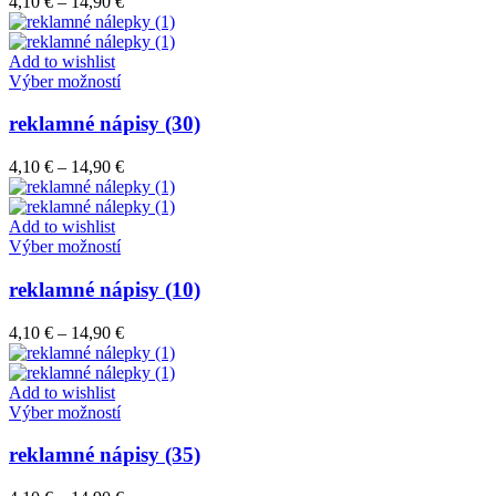
Price
4,10
€
–
14,90
€
Možnosti
range:
si
4,10 €
môžete
through
Add to wishlist
vybrať
Tento
14,90 €
Výber možností
na
produkt
stránke
má
reklamné nápisy (30)
produktu.
viacero
variantov.
Price
4,10
€
–
14,90
€
Možnosti
range:
si
4,10 €
môžete
through
Add to wishlist
vybrať
Tento
14,90 €
Výber možností
na
produkt
stránke
má
reklamné nápisy (10)
produktu.
viacero
variantov.
Price
4,10
€
–
14,90
€
Možnosti
range:
si
4,10 €
môžete
through
Add to wishlist
vybrať
Tento
14,90 €
Výber možností
na
produkt
stránke
má
reklamné nápisy (35)
produktu.
viacero
variantov.