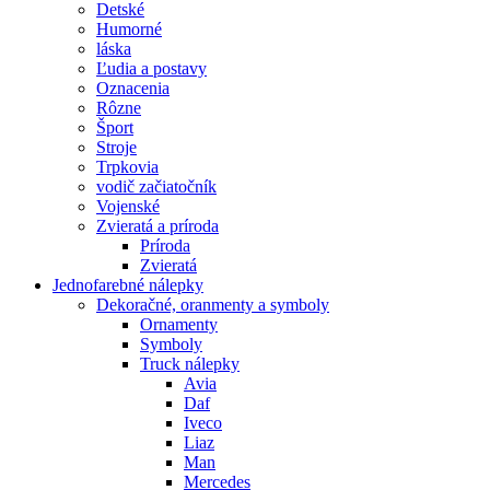
Detské
Humorné
láska
Ľudia a postavy
Oznacenia
Rôzne
Šport
Stroje
Trpkovia
vodič začiatočník
Vojenské
Zvieratá a príroda
Príroda
Zvieratá
Jednofarebné nálepky
Dekoračné, oranmenty a symboly
Ornamenty
Symboly
Truck nálepky
Avia
Daf
Iveco
Liaz
Man
Mercedes