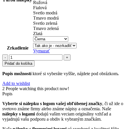
Ružová
Fialová
Svetlo modrá
Tmavo modrá
Svetlo zelená
Tmavo zelená
Zlatá
Zrkadlenie
Vymazať
množstvo
reklamné
Pridať do košíka
nápisy
(33)
Popis možností
ktoré si vyberáte vyššie, nájdete pod obrázkom
.
Add to wishlist
2
People watching this product now!
Popis
Vyberte si nálepku s logom vašej obľúbenej značky
, či už ide o
svetovo známe firmy alebo známe nápisy a označenia. Naše
nálepky s logami
dodajú vašim veciam originálny vzhľad a
vyjadrujú vašu podporu a obdiv k vybraným značkám.
Naše
nálepky s firemnými logami
sú vyrobené z kvalitnej fólie,