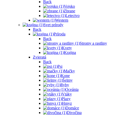
Back
Vojsko
Zbrane
Letectvo
Western
Svet prírody
Back
Príroda
Back
Stromy a rastliny
Kvety
Krajina
Zvieratá
Back
Psi
Mačky
Kone
Šelmy
Ryby
Oceánia
Vtáky
Plazy
Hmyz
Domáce
Divočina