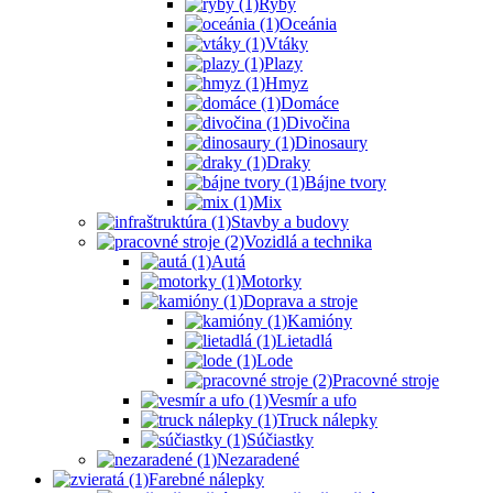
Ryby
Oceánia
Vtáky
Plazy
Hmyz
Domáce
Divočina
Dinosaury
Draky
Bájne tvory
Mix
Stavby a budovy
Vozidlá a technika
Autá
Motorky
Doprava a stroje
Kamióny
Lietadlá
Lode
Pracovné stroje
Vesmír a ufo
Truck nálepky
Súčiastky
Nezaradené
Farebné nálepky