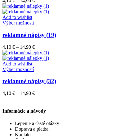
Price
4,10
€
–
14,90
€
Možnosti
range:
si
4,10 €
môžete
through
Add to wishlist
vybrať
Tento
14,90 €
Výber možností
na
produkt
stránke
má
reklamné nápisy (19)
produktu.
viacero
variantov.
Price
4,10
€
–
14,90
€
Možnosti
range:
si
4,10 €
môžete
through
Add to wishlist
vybrať
Tento
14,90 €
Výber možností
na
produkt
stránke
má
reklamné nápisy (32)
produktu.
viacero
variantov.
Price
4,10
€
–
14,90
€
Možnosti
range:
si
4,10 €
môžete
through
Informácie a návody
vybrať
14,90 €
na
Lepenie a časté otázky
stránke
Doprava a platba
produktu.
Kontakt