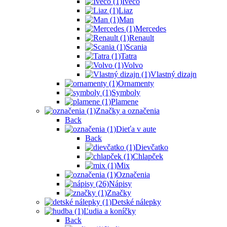
Iveco
Liaz
Man
Mercedes
Renault
Scania
Tatra
Volvo
Vlastný dizajn
Ornamenty
Symboly
Plamene
Značky a označenia
Back
Dieťa v aute
Back
Dievčatko
Chlapček
Mix
Označenia
Nápisy
Značky
Detské nálepky
Ľudia a koníčky
Back