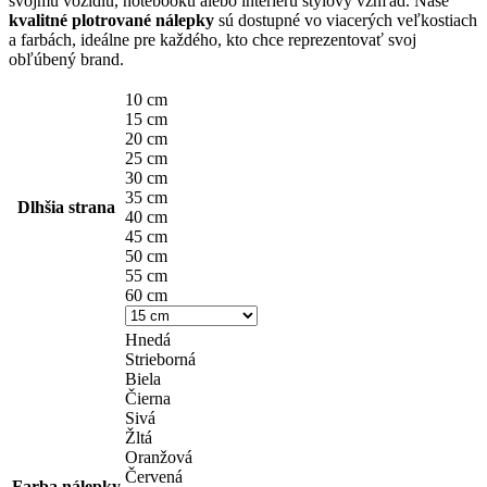
svojmu vozidlu, notebooku alebo interiéru štýlový vzhľad. Naše
through
kvalitné plotrované nálepky
sú dostupné vo viacerých veľkostiach
14,90 €
a farbách, ideálne pre každého, kto chce reprezentovať svoj
obľúbený brand.
10 cm
15 cm
20 cm
25 cm
30 cm
35 cm
Dlhšia strana
40 cm
45 cm
50 cm
55 cm
60 cm
Hnedá
Strieborná
Biela
Čierna
Sivá
Žltá
Oranžová
Červená
Farba nálepky