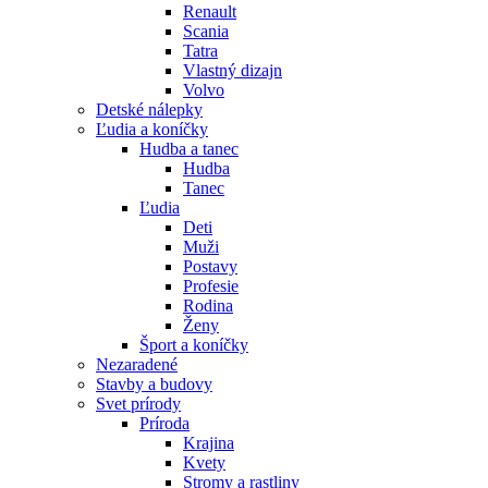
Renault
Scania
Tatra
Vlastný dizajn
Volvo
Detské nálepky
Ľudia a koníčky
Hudba a tanec
Hudba
Tanec
Ľudia
Deti
Muži
Postavy
Profesie
Rodina
Ženy
Šport a koníčky
Nezaradené
Stavby a budovy
Svet prírody
Príroda
Krajina
Kvety
Stromy a rastliny