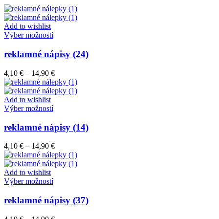
Add to wishlist
Tento
Výber možností
produkt
má
reklamné nápisy (24)
viacero
variantov.
Price
4,10
€
–
14,90
€
Možnosti
range:
si
4,10 €
môžete
through
Add to wishlist
vybrať
Tento
14,90 €
Výber možností
na
produkt
stránke
má
reklamné nápisy (14)
produktu.
viacero
variantov.
Price
4,10
€
–
14,90
€
Možnosti
range:
si
4,10 €
môžete
through
Add to wishlist
vybrať
Tento
14,90 €
Výber možností
na
produkt
stránke
má
reklamné nápisy (37)
produktu.
viacero
variantov.
Price