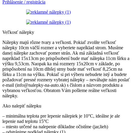
Prihlásenie / registrácia
Veľkosť nálepky
Nálepky majú rôzne tvary a veľkosti. Pokiaľ zvolíte veľkosť
nálepky 10cm väčší rozmer a vyberiete napríklad strom. Musíme
danej nálepke zachovať pomer strán. Ak má základná veľkosť
napríklad 15x13cm po prispôsobení bude mať nálepka 11cm šírku a
výšku 9,53cm. Naopak ka má rozmery 15x20cm v základe, po
prispôsobení na 10cm dlhšej strny bude mať veľkosť 8,25cm na
šírku a 11cm na výšku. Pokiaľ si pri výberu nebudete istý a budete
požadovať presné rozmery vybratej nálepky – neváhajte nám poslať
e-mail (info@nalepky-na-auto.sk) s číslom a názvom produktu a
vybranou veľkosťou. Obratom Vám pošleme reálne veľkosti
nálepky.
Ako nalepiť nálepku
– minimálna teplota pre lepenie nálepiek je 10°C, ideálne je ale
lepenie nad teplotu 15°C
– miesto určené na nalepenie dôkladne očistíme (jar,lieh)
– odstránime podklad nálepky (1)