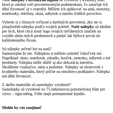
ktorá je odolná voči poveternostným podmienkam, čo zaručuje ich
dlhú životnosť aj v exteriéri. Môžete ich aplikovať na autá, motorky,
notebooky, telefóny, okná, nábytok a mnoho ďalších povrchov.
Vyberte si z rôznych veľkostí a farebných prevedení, aby ste si
prispôsobili nálepku podľa svojich potrieb.
Naše nálepky
sú ideálne
pre tých, ktorí chcú nosiť logo svojich obľúbených značiek na
vozidle alebo iných predmetoch a pridať tak štýlový prvok do
každodenného života.
Sú nálepky určené len na autá?
Samozrejme že nie. Nálepkou si môžete ozdobiť čokoľvek iné.
Napríklad: okno, notebook, zrkadlo, hrnček, motorku, nábytok a iné
predmety. Nálepka môže slúžiť aj ako dekorácia interiéru.
Skrášlenie vypínačov, stien a podobne. Nálepky sú zhotovené z
kvalitného materiálu, ktorý priľne na množstvo podkladov. Nálepka
má dlhú životnosť.
Z akého materiálu sú samolepky vyrobené?
Samolepky sú vyrobené zo 75 mikrónovej polymerickej fólie pre
výrez – signcutting. Fólie majú permanentné lepidlo.
Mohlo by vás zaujímať