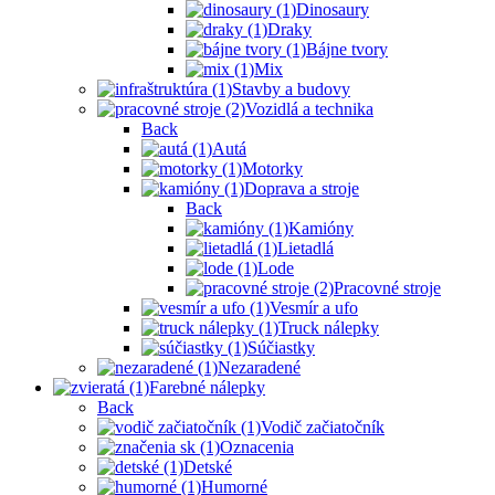
Dinosaury
Draky
Bájne tvory
Mix
Stavby a budovy
Vozidlá a technika
Back
Autá
Motorky
Doprava a stroje
Back
Kamióny
Lietadlá
Lode
Pracovné stroje
Vesmír a ufo
Truck nálepky
Súčiastky
Nezaradené
Farebné nálepky
Back
Vodič začiatočník
Oznacenia
Detské
Humorné