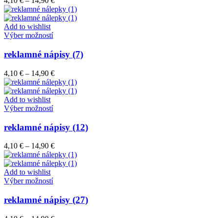
4,10
€
–
14,90
€
Možnosti
range:
si
4,10 €
môžete
through
Add to wishlist
vybrať
Tento
14,90 €
Výber možností
na
produkt
stránke
má
reklamné nápisy (7)
produktu.
viacero
variantov.
Price
4,10
€
–
14,90
€
Možnosti
range:
si
4,10 €
môžete
through
Add to wishlist
vybrať
Tento
14,90 €
Výber možností
na
produkt
stránke
má
reklamné nápisy (12)
produktu.
viacero
variantov.
Price
4,10
€
–
14,90
€
Možnosti
range:
si
4,10 €
môžete
through
Add to wishlist
vybrať
Tento
14,90 €
Výber možností
na
produkt
stránke
má
reklamné nápisy (27)
produktu.
viacero
variantov.