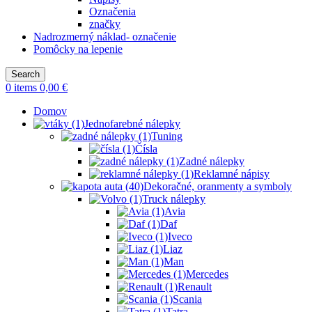
Označenia
značky
Nadrozmerný náklad- označenie
Pomôcky na lepenie
Search
0
items
0,00
€
Domov
Jednofarebné nálepky
Tuning
Čísla
Zadné nálepky
Reklamné nápisy
Dekoračné, oranmenty a symboly
Truck nálepky
Avia
Daf
Iveco
Liaz
Man
Mercedes
Renault
Scania
Tatra