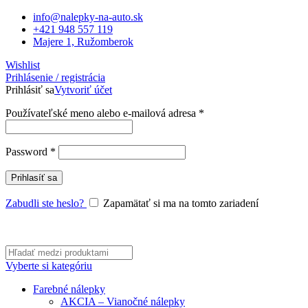
info@nalepky-na-auto.sk
+421 948 557 119
Majere 1, Ružomberok
Wishlist
Prihlásenie / registrácia
Prihlásiť sa
Vytvoriť účet
Povinné
Používateľské meno alebo e-mailová adresa
*
Povinné
Password
*
Prihlasíť sa
Zabudli ste heslo?
Zapamätať si ma na tomto zariadení
Vyberte si kategóriu
Farebné nálepky
AKCIA – Vianočné nálepky