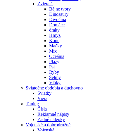
Zvieratá
Bájne tvory
Dinosaury
Divočina
Domáce
draky
Hmyz
Kone
Mačky
Mix
Oceánia
Plazy
Psi
Ryby
Šelmy
Vtáky
Sviatočné obdobia a duchovno
Sviatky
Viera
Tuning
Čísla
Reklamné nápisy
Zadné nálepky
Vojenské a dobrodružné
Vojenské