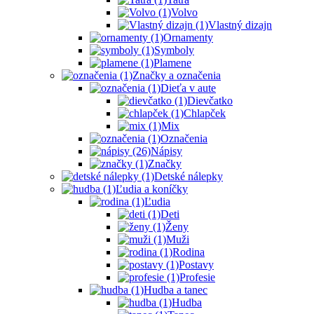
Volvo
Vlastný dizajn
Ornamenty
Symboly
Plamene
Značky a označenia
Dieťa v aute
Dievčatko
Chlapček
Mix
Označenia
Nápisy
Značky
Detské nálepky
Ľudia a koníčky
Ľudia
Deti
Ženy
Muži
Rodina
Postavy
Profesie
Hudba a tanec
Hudba