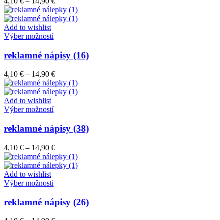
Price
4,10
€
–
14,90
€
Možnosti
range:
si
4,10 €
môžete
through
Add to wishlist
vybrať
Tento
14,90 €
Výber možností
na
produkt
stránke
má
reklamné nápisy (16)
produktu.
viacero
variantov.
Price
4,10
€
–
14,90
€
Možnosti
range:
si
4,10 €
môžete
through
Add to wishlist
vybrať
Tento
14,90 €
Výber možností
na
produkt
stránke
má
reklamné nápisy (38)
produktu.
viacero
variantov.
Price
4,10
€
–
14,90
€
Možnosti
range:
si
4,10 €
môžete
through
Add to wishlist
vybrať
Tento
14,90 €
Výber možností
na
produkt
stránke
má
reklamné nápisy (26)
produktu.
viacero
variantov.