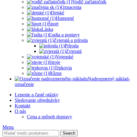
Vodič začiatočník
Oznacenia
Detské
Humorné
Šport
Láska
Ľudia a postavy
Zvieratá a príroda
Príroda
Zvieratá
Vojenské
Stroje
Trpkovia
Rôzne
Nadrozmerný náklad-
označenie
Lepenie a časté otázky
Sledovanie objednávky
Kontakt
O nás
Cena a spôsob dopravy
Menu
Search