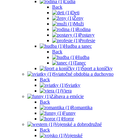
Ľudia
Back
Deti
Ženy
Muži
Rodina
Postavy
Profesie
Hudba a tanec
Back
Hudba
Tanec
Šport a koníčky
Sviatočné obdobia a duchovno
Back
Sviatky
Viera
Zábava a emócie
Back
Romantika
Funny
Horor
Vojenské a dobrodružné
Back
Vojenské