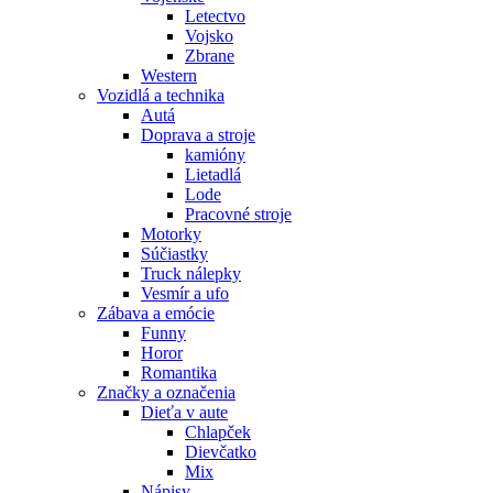
Letectvo
Vojsko
Zbrane
Western
Vozidlá a technika
Autá
Doprava a stroje
kamióny
Lietadlá
Lode
Pracovné stroje
Motorky
Súčiastky
Truck nálepky
Vesmír a ufo
Zábava a emócie
Funny
Horor
Romantika
Značky a označenia
Dieťa v aute
Chlapček
Dievčatko
Mix
Nápisy