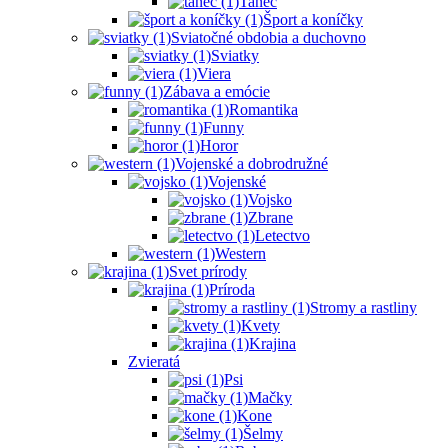
Tanec
Šport a koníčky
Sviatočné obdobia a duchovno
Sviatky
Viera
Zábava a emócie
Romantika
Funny
Horor
Vojenské a dobrodružné
Vojenské
Vojsko
Zbrane
Letectvo
Western
Svet prírody
Príroda
Stromy a rastliny
Kvety
Krajina
Zvieratá
Psi
Mačky
Kone
Šelmy