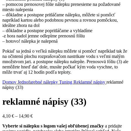
– pomocou prenosovej fólie nálepku prenesieme na požadované
miesto nalepenia
– dôkladne a postupne pritláčame nálepku, môžete si pomôcť
napríklad kartou alebo podobnou pevnou a rovnou pomôckou,
ideálne zhora na dol
– dôkladne a postupne popritláčame a vyhladíme
-z hora nadol jemne odlepíme prenosnú fóliu
– hotovo! nálepka je nalepená
Pokiaľ sa jedná o veľkú nálepku môžete si pomôcť napríklad tak že
na očistenú plochu rozprašovačom nastrikate vodu s veľmi malým
množstvom jari. a postupne nálepku nalepíte. Prenosovä fóliu (3) ale
nemôžete hneď dať dole, musíte počkať kým voda vyschne, to
môže trvať aj 12 hodín podľa teploty.
Domov
Jednofarebné nálepky
Tuning
Reklamné nápisy
reklamné
nápisy (33)
reklamné nápisy (33)
Price
4,10
€
–
14,90
€
range:
Vyberte si nálepku s logom vašej obľúbenej značky
a pridajte
4,10 €