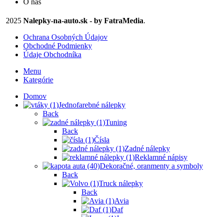
O nás
2025
Nalepky-na-auto.sk - by FatraMedia
.
Ochrana Osobných Údajov
Obchodné Podmienky
Údaje Obchodníka
Menu
Kategórie
Domov
Jednofarebné nálepky
Back
Tuning
Back
Čísla
Zadné nálepky
Reklamné nápisy
Dekoračné, oranmenty a symboly
Back
Truck nálepky
Back
Avia
Daf