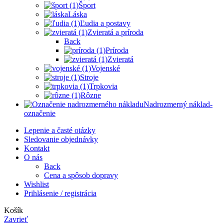
Šport
Láska
Ľudia a postavy
Zvieratá a príroda
Back
Príroda
Zvieratá
Vojenské
Stroje
Trpkovia
Rôzne
Nadrozmerný náklad-
označenie
Lepenie a časté otázky
Sledovanie objednávky
Kontakt
O nás
Back
Cena a spôsob dopravy
Wishlist
Prihlásenie / registrácia
Košík
Zavrieť