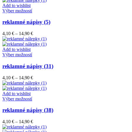
môžete
through
Add to wishlist
vybrať
Tento
14,90 €
Výber možností
na
produkt
stránke
má
reklamné nápisy (5)
produktu.
viacero
variantov.
Price
4,10
€
–
14,90
€
Možnosti
range:
si
4,10 €
môžete
through
Add to wishlist
vybrať
Tento
14,90 €
Výber možností
na
produkt
stránke
má
reklamné nápisy (31)
produktu.
viacero
variantov.
Price
4,10
€
–
14,90
€
Možnosti
range:
si
4,10 €
môžete
through
Add to wishlist
vybrať
Tento
14,90 €
Výber možností
na
produkt
stránke
má
reklamné nápisy (38)
produktu.
viacero
variantov.
Price
4,10
€
–
14,90
€
Možnosti
range:
si
4,10 €