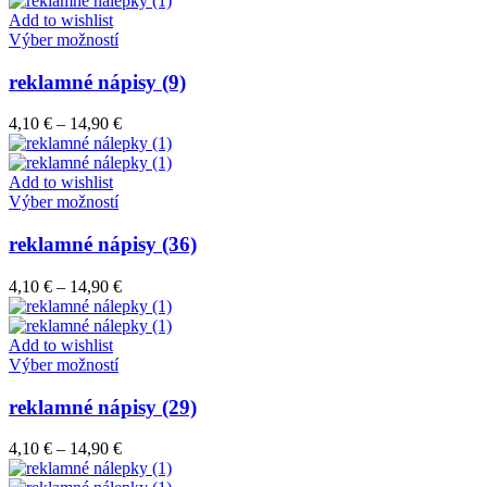
môžete
through
Add to wishlist
vybrať
Tento
14,90 €
Výber možností
na
produkt
stránke
má
reklamné nápisy (9)
produktu.
viacero
variantov.
Price
4,10
€
–
14,90
€
Možnosti
range:
si
4,10 €
môžete
through
Add to wishlist
vybrať
Tento
14,90 €
Výber možností
na
produkt
stránke
má
reklamné nápisy (36)
produktu.
viacero
variantov.
Price
4,10
€
–
14,90
€
Možnosti
range:
si
4,10 €
môžete
through
Add to wishlist
vybrať
Tento
14,90 €
Výber možností
na
produkt
stránke
má
reklamné nápisy (29)
produktu.
viacero
variantov.
Price
4,10
€
–
14,90
€
Možnosti
range:
si
4,10 €