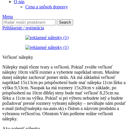
O nás
Cena a spôsob dopravy
Menu
Search
Prihlásenie / registrácia
Veľkosť nálepky
Nálepky majú rôzne tvary a veľkosti. Pokiaľ zvolíte veľkosť
nálepky 10cm väčší rozmer a vyberiete napríklad strom. Musíme
danej nálepke zachovať pomer strán. Ak má základná veľkosť
napríklad 15x13cm po prispôsobení bude mať nálepka 11cm šírku a
výšku 9,53cm. Naopak ka má rozmery 15x20cm v základe, po
prispôsobení na 10cm dlhšej strny bude mať veľkosť 8,25cm na
šírku a 11cm na výšku. Pokiaľ si pri výberu nebudete istý a budete
požadovať presné rozmery vybratej nálepky – neváhajte nám poslať
e-mail (info@nalepky-na-auto.sk) s číslom a názvom produktu a
vybranou veľkosťou. Obratom Vám pošleme reálne veľkosti
nálepky.
Ako nalepiť nálepku