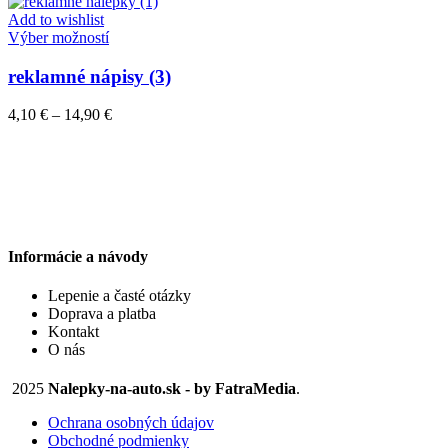
4,10 €
môžete
through
Add to wishlist
vybrať
Tento
14,90 €
Výber možností
na
produkt
stránke
má
reklamné nápisy (3)
produktu.
viacero
variantov.
Price
4,10
€
–
14,90
€
Možnosti
range:
si
4,10 €
môžete
through
vybrať
14,90 €
na
stránke
produktu.
Informácie a návody
Lepenie a časté otázky
Doprava a platba
Kontakt
O nás
2025
Nalepky-na-auto.sk - by FatraMedia
.
Ochrana osobných údajov
Obchodné podmienky