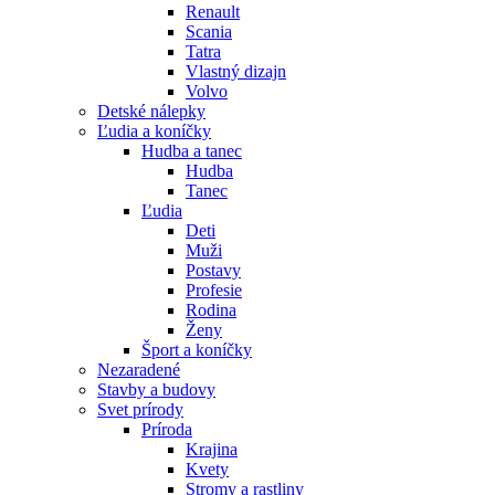
Renault
Scania
Tatra
Vlastný dizajn
Volvo
Detské nálepky
Ľudia a koníčky
Hudba a tanec
Hudba
Tanec
Ľudia
Deti
Muži
Postavy
Profesie
Rodina
Ženy
Šport a koníčky
Nezaradené
Stavby a budovy
Svet prírody
Príroda
Krajina
Kvety
Stromy a rastliny