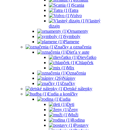
Scania
Tatra
Volvo
Vlastný
dizajn
Ornamenty
Symboly
Plamene
Značky a označenia
Dieťa v aute
Dievčatko
Chlapček
Mix
Označenia
Nápisy
Značky
Detské nálepky
Ľudia a koníčky
Ľudia
Deti
Ženy
Muži
Rodina
Postavy