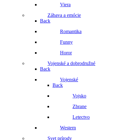
Viera
Zábava a emócie
Back
Romantika
Funny
Horor
Vojenské a dobrodružné
Back
Vojenské
Back
Vojsko
Zbrane
Letectvo
Western
Svet prírody