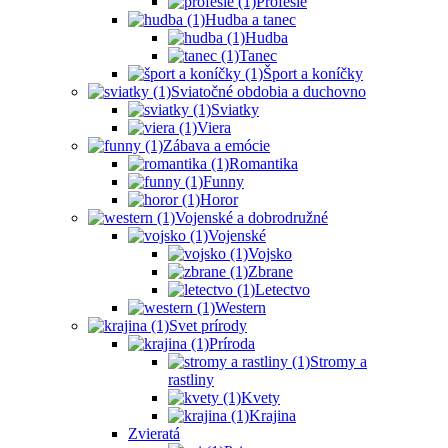
Profesie
Hudba a tanec
Hudba
Tanec
Šport a koníčky
Sviatočné obdobia a duchovno
Sviatky
Viera
Zábava a emócie
Romantika
Funny
Horor
Vojenské a dobrodružné
Vojenské
Vojsko
Zbrane
Letectvo
Western
Svet prírody
Príroda
Stromy a
rastliny
Kvety
Krajina
Zvieratá