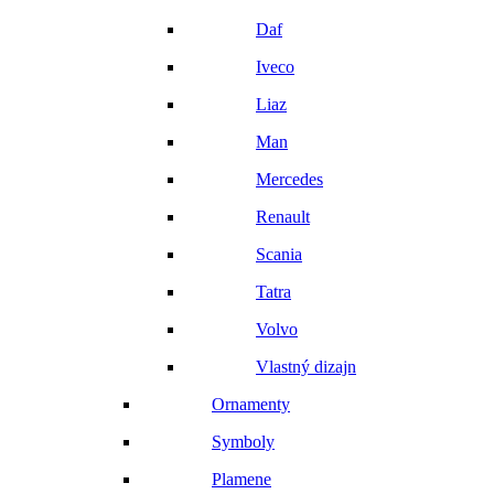
Daf
Iveco
Liaz
Man
Mercedes
Renault
Scania
Tatra
Volvo
Vlastný dizajn
Ornamenty
Symboly
Plamene