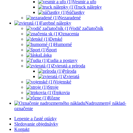
Vesmír a ufo
Truck nálepky
Súčiastky
Nezaradené
Farebné nálepky
Vodič začiatočník
Oznacenia
Detské
Humorné
Šport
Láska
Ľudia a postavy
Zvieratá a príroda
Príroda
Zvieratá
Vojenské
Stroje
Trpkovia
Rôzne
Nadrozmerný náklad-
označenie
Lepenie a časté otázky
Sledovanie objednávky
Kontakt