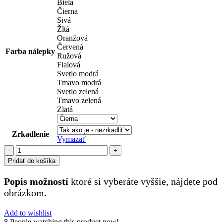
Biela
Čierna
Sivá
Žltá
Oranžová
Červená
Farba nálepky
Ružová
Fialová
Svetlo modrá
Tmavo modrá
Svetlo zelená
Tmavo zelená
Zlatá
Zrkadlenie
Vymazať
množstvo
reklamné
Pridať do košíka
nápisy
(10)
Popis možností
ktoré si vyberáte vyššie, nájdete pod
obrázkom
.
Add to wishlist
8
People watching this product now!