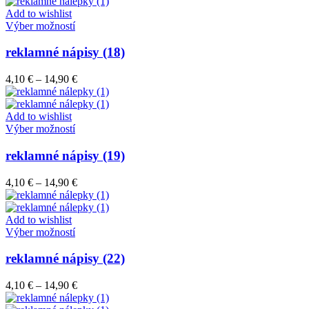
4,10 €
môžete
through
Add to wishlist
vybrať
Tento
14,90 €
Výber možností
na
produkt
stránke
má
reklamné nápisy (18)
produktu.
viacero
variantov.
Price
4,10
€
–
14,90
€
Možnosti
range:
si
4,10 €
môžete
through
Add to wishlist
vybrať
Tento
14,90 €
Výber možností
na
produkt
stránke
má
reklamné nápisy (19)
produktu.
viacero
variantov.
Price
4,10
€
–
14,90
€
Možnosti
range:
si
4,10 €
môžete
through
Add to wishlist
vybrať
Tento
14,90 €
Výber možností
na
produkt
stránke
má
reklamné nápisy (22)
produktu.
viacero
variantov.
Price
4,10
€
–
14,90
€
Možnosti
range:
si