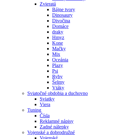
Zvieratá
Bájne tvory
Dinosaury
Divočina
Domáce
draky
Hmyz
Kone
Mačky
Mix
Oceánia
Plazy
Psi
Ryby
Šelmy
Vtáky
Sviatočné obdobia a duchovno
Sviatky
Viera
Tuning
Čísla
Reklamné nápisy
Zadné nálepky
Vojenské a dobrodružné
Vojenské