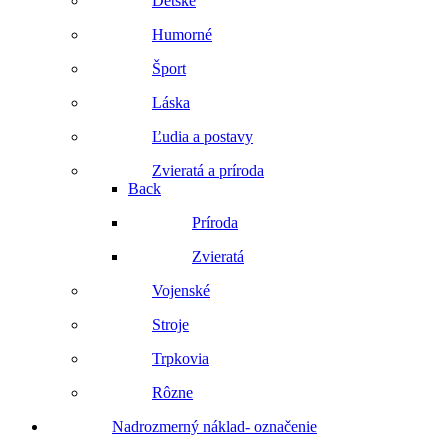
Detské
Humorné
Šport
Láska
Ľudia a postavy
Zvieratá a príroda
Back
Príroda
Zvieratá
Vojenské
Stroje
Trpkovia
Rôzne
Nadrozmerný náklad- označenie