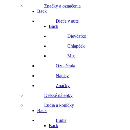
Značky a označenia
Back
Dieťa v aute
Back
Dievčatko
Chlapček
Mix
Označenia
Nápisy
Značky
Detské nálepky
Ľudia a koníčky
Back
Ľudia
Back