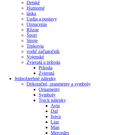
Detské
Humorné
láska
Ľudia a postavy
Oznacenia
Rôzne
Šport
Stroje
Trpkovia
vodič začiatočník
Vojenské
Zvieratá a príroda
Príroda
Zvieratá
Jednofarebné nálepky
Dekoračné, oranmenty a symboly
Ornamenty
Symboly
Truck nálepky
Avia
Daf
Iveco
Liaz
Man
Mercedes