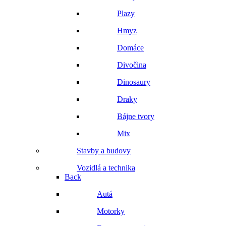
Plazy
Hmyz
Domáce
Divočina
Dinosaury
Draky
Bájne tvory
Mix
Stavby a budovy
Vozidlá a technika
Back
Autá
Motorky