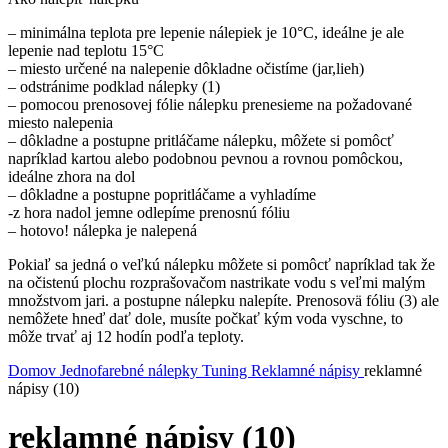
– minimálna teplota pre lepenie nálepiek je 10°C, ideálne je ale
lepenie nad teplotu 15°C
– miesto určené na nalepenie dôkladne očistíme (jar,lieh)
– odstránime podklad nálepky (1)
– pomocou prenosovej fólie nálepku prenesieme na požadované
miesto nalepenia
– dôkladne a postupne pritláčame nálepku, môžete si pomôcť
napríklad kartou alebo podobnou pevnou a rovnou pomôckou,
ideálne zhora na dol
– dôkladne a postupne popritláčame a vyhladíme
-z hora nadol jemne odlepíme prenosnú fóliu
– hotovo! nálepka je nalepená
Pokiaľ sa jedná o veľkú nálepku môžete si pomôcť napríklad tak že
na očistenú plochu rozprašovačom nastrikate vodu s veľmi malým
množstvom jari. a postupne nálepku nalepíte. Prenosovä fóliu (3) ale
nemôžete hneď dať dole, musíte počkať kým voda vyschne, to
môže trvať aj 12 hodín podľa teploty.
Domov
Jednofarebné nálepky
Tuning
Reklamné nápisy
reklamné
nápisy (10)
reklamné nápisy (10)