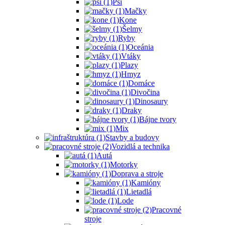
Psi
Mačky
Kone
Šelmy
Ryby
Oceánia
Vtáky
Plazy
Hmyz
Domáce
Divočina
Dinosaury
Draky
Bájne tvory
Mix
Stavby a budovy
Vozidlá a technika
Autá
Motorky
Doprava a stroje
Kamióny
Lietadlá
Lode
Pracovné
stroje