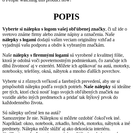
POPIS
Vyberte si nálepku s logom vašej obľúbenej značky
, či už ide o
svetovo známe firmy alebo známe nápisy a označenia. Naše
nálepky s logami
dodajú vašim veciam originálny vzhľad a
vyjadrujú vašu podporu a obdiv k vybraným značkám.
Naše
nálepky s firemnými logami
sú vyrobené z kvalitnej fólie,
ktorá je odolná voči poveternostným podmienkam, čo zaručuje ich
dlhú životnosť aj v exteriéri. Môžete ich aplikovať na autá, motorky,
notebooky, telefóny, okná, nábytok a mnoho ďalších povrchov.
Vyberte si z rôznych veľkostí a farebných prevedení, aby ste si
prispôsobili nálepku podľa svojich potrieb.
Naše nálepky
sú ideálne
pre tých, ktorí chcú nosiť logo svojich obľúbených značiek na
vozidle alebo iných predmetoch a pridať tak štýlový prvok do
každodenného života.
Sú nálepky určené len na autá?
Samozrejme že nie. Nálepkou si môžete ozdobiť čokoľvek iné.
Napríklad: okno, notebook, zrkadlo, hrnček, motorku, nábytok a iné
predmety. Nálepka môže slúžiť aj ako dekorácia interiéru.