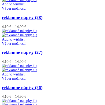
môžete
through
Add to wishlist
vybrať
Tento
14,90 €
Výber možností
na
produkt
stránke
má
reklamné nápisy (28)
produktu.
viacero
variantov.
Price
4,10
€
–
14,90
€
Možnosti
range:
si
4,10 €
môžete
through
Add to wishlist
vybrať
Tento
14,90 €
Výber možností
na
produkt
stránke
má
reklamné nápisy (27)
produktu.
viacero
variantov.
Price
4,10
€
–
14,90
€
Možnosti
range:
si
4,10 €
môžete
through
Add to wishlist
vybrať
Tento
14,90 €
Výber možností
na
produkt
stránke
má
reklamné nápisy (26)
produktu.
viacero
variantov.
Price
4,10
€
–
14,90
€
Možnosti
range:
si
4,10 €