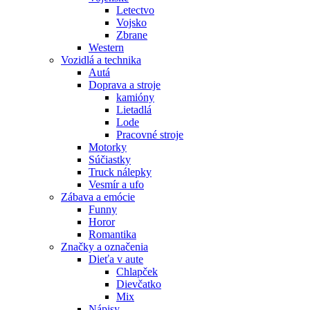
Letectvo
Vojsko
Zbrane
Western
Vozidlá a technika
Autá
Doprava a stroje
kamióny
Lietadlá
Lode
Pracovné stroje
Motorky
Súčiastky
Truck nálepky
Vesmír a ufo
Zábava a emócie
Funny
Horor
Romantika
Značky a označenia
Dieťa v aute
Chlapček
Dievčatko
Mix
Nápisy