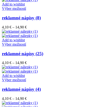
môžete
through
Add to wishlist
vybrať
Tento
14,90 €
Výber možností
na
produkt
stránke
má
reklamné nápisy (8)
produktu.
viacero
variantov.
Price
4,10
€
–
14,90
€
Možnosti
range:
si
4,10 €
môžete
through
Add to wishlist
vybrať
Tento
14,90 €
Výber možností
na
produkt
stránke
má
reklamné nápisy (25)
produktu.
viacero
variantov.
Price
4,10
€
–
14,90
€
Možnosti
range:
si
4,10 €
môžete
through
Add to wishlist
vybrať
Tento
14,90 €
Výber možností
na
produkt
stránke
má
reklamné nápisy (4)
produktu.
viacero
variantov.
Price
4,10
€
–
14,90
€
Možnosti
range:
si
4,10 €