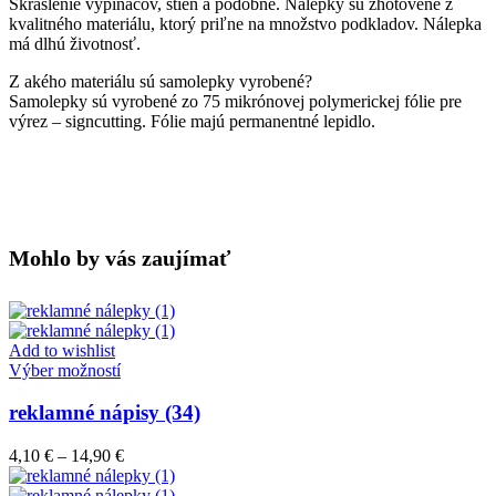
Skrášlenie vypínačov, stien a podobne. Nálepky sú zhotovené z
kvalitného materiálu, ktorý priľne na množstvo podkladov. Nálepka
má dlhú životnosť.
Z akého materiálu sú samolepky vyrobené?
Samolepky sú vyrobené zo 75 mikrónovej polymerickej fólie pre
výrez – signcutting. Fólie majú permanentné lepidlo.
Mohlo by vás zaujímať
Add to wishlist
Tento
Výber možností
produkt
má
reklamné nápisy (34)
viacero
variantov.
Price
4,10
€
–
14,90
€
Možnosti
range:
si
4,10 €