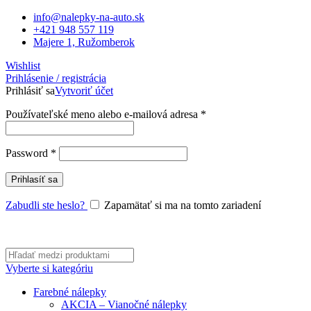
info@nalepky-na-auto.sk
+421 948 557 119
Majere 1, Ružomberok
Wishlist
Prihlásenie / registrácia
Prihlásiť sa
Vytvoriť účet
Povinné
Používateľské meno alebo e-mailová adresa
*
Povinné
Password
*
Prihlasíť sa
Zabudli ste heslo?
Zapamätať si ma na tomto zariadení
Vyberte si kategóriu
Farebné nálepky
AKCIA – Vianočné nálepky