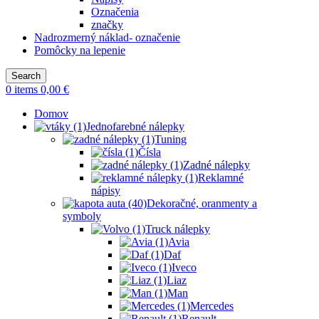
Označenia
značky
Nadrozmerný náklad- označenie
Pomôcky na lepenie
Search
0
items
0,00
€
Domov
Jednofarebné nálepky
Tuning
Čísla
Zadné nálepky
Reklamné
nápisy
Dekoračné, oranmenty a
symboly
Truck nálepky
Avia
Daf
Iveco
Liaz
Man
Mercedes
Renault