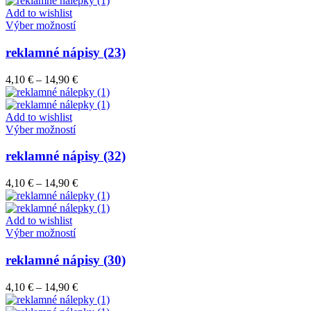
môžete
through
Add to wishlist
vybrať
Tento
14,90 €
Výber možností
na
produkt
stránke
má
reklamné nápisy (23)
produktu.
viacero
variantov.
Price
4,10
€
–
14,90
€
Možnosti
range:
si
4,10 €
môžete
through
Add to wishlist
vybrať
Tento
14,90 €
Výber možností
na
produkt
stránke
má
reklamné nápisy (32)
produktu.
viacero
variantov.
Price
4,10
€
–
14,90
€
Možnosti
range:
si
4,10 €
môžete
through
Add to wishlist
vybrať
Tento
14,90 €
Výber možností
na
produkt
stránke
má
reklamné nápisy (30)
produktu.
viacero
variantov.
Price
4,10
€
–
14,90
€
Možnosti
range:
si