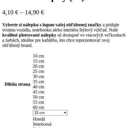
Price
4,10
€
–
14,90
€
range:
Vyberte si nálepku s logom vašej obľúbenej značky
a pridajte
4,10 €
svojmu vozidlu, notebooku alebo interiéru štýlový vzhľad. Naše
through
kvalitné plotrované nálepky
sú dostupné vo viacerých veľkostiach
a farbách, ideálne pre každého, kto chce reprezentovať svoj
14,90 €
obľúbený brand.
10 cm
15 cm
20 cm
25 cm
30 cm
35 cm
Dlhšia strana
40 cm
45 cm
50 cm
55 cm
60 cm
Hnedá
Strieborná