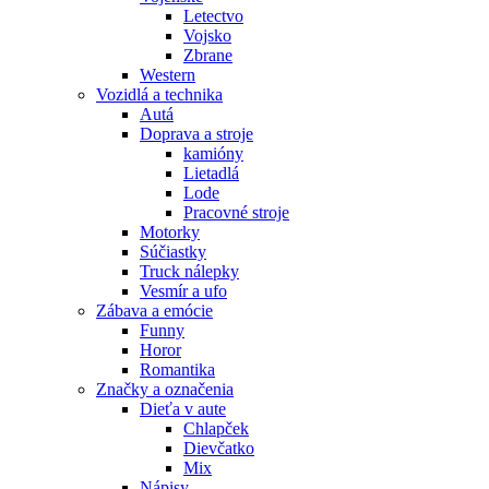
Letectvo
Vojsko
Zbrane
Western
Vozidlá a technika
Autá
Doprava a stroje
kamióny
Lietadlá
Lode
Pracovné stroje
Motorky
Súčiastky
Truck nálepky
Vesmír a ufo
Zábava a emócie
Funny
Horor
Romantika
Značky a označenia
Dieťa v aute
Chlapček
Dievčatko
Mix
Nápisy