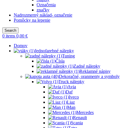
Označenia
značky
Nadrozmerný náklad- označenie
Pomôcky na lepenie
Search
0
items
0,00
€
Domov
Jednofarebné nálepky
Tuning
Čísla
Zadné nálepky
Reklamné nápisy
Dekoračné, oranmenty a symboly
Truck nálepky
Avia
Daf
Iveco
Liaz
Man
Mercedes
Renault
Scania
Tatra