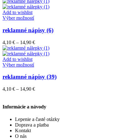
range:
si
4,10 €
môžete
through
Add to wishlist
vybrať
Tento
14,90 €
Výber možností
na
produkt
stránke
má
reklamné nápisy (6)
produktu.
viacero
variantov.
Price
4,10
€
–
14,90
€
Možnosti
range:
si
4,10 €
môžete
through
Add to wishlist
vybrať
Tento
14,90 €
Výber možností
na
produkt
stránke
má
reklamné nápisy (39)
produktu.
viacero
variantov.
Price
4,10
€
–
14,90
€
Možnosti
range:
si
4,10 €
môžete
through
Informácie a návody
vybrať
14,90 €
na
Lepenie a časté otázky
stránke
Doprava a platba
produktu.
Kontakt
O nás