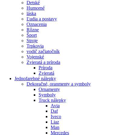
Detské
Humorné
láska
Ľudia a postavy
Oznacenia
Rôzne
Šport
Stroje
Trpkovia
vodič začiatočník
Vojenské
Zvieratá a príroda
Príroda
Zvieratá
Jednofarebné nálepky
Dekoračné, oranmenty a symboly
Ornamenty
Symboly
Truck nálepky
Avia
Daf
Iveco
Liaz
Man
Mercedes