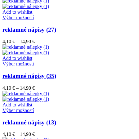
range:
si
4,10 €
môžete
through
Add to wishlist
vybrať
Tento
14,90 €
Výber možností
na
produkt
stránke
má
reklamné nápisy (27)
produktu.
viacero
variantov.
Price
4,10
€
–
14,90
€
Možnosti
range:
si
4,10 €
môžete
through
Add to wishlist
vybrať
Tento
14,90 €
Výber možností
na
produkt
stránke
má
reklamné nápisy (35)
produktu.
viacero
variantov.
Price
4,10
€
–
14,90
€
Možnosti
range:
si
4,10 €
môžete
through
Add to wishlist
vybrať
Tento
14,90 €
Výber možností
na
produkt
stránke
má
reklamné nápisy (13)
produktu.
viacero
variantov.
Price
4,10
€
–
14,90
€
Možnosti