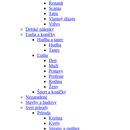
Renault
Scania
Tatra
Vlastný dizajn
Volvo
Detské nálepky
Ľudia a koníčky
Hudba a tanec
Hudba
Tanec
Ľudia
Deti
Muži
Postavy
Profesie
Rodina
Ženy
Šport a koníčky
Nezaradené
Stavby a budovy
Svet prírody
Príroda
Krajina
Kvety
Stromy a rastliny