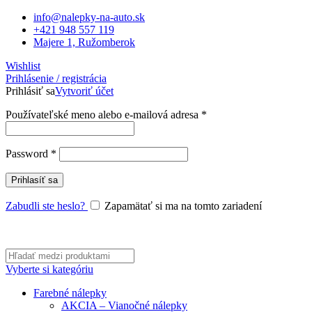
info@nalepky-na-auto.sk
+421 948 557 119
Majere 1, Ružomberok
Wishlist
Prihlásenie / registrácia
Prihlásiť sa
Vytvoriť účet
Povinné
Používateľské meno alebo e-mailová adresa
*
Povinné
Password
*
Prihlasíť sa
Zabudli ste heslo?
Zapamätať si ma na tomto zariadení
Vyberte si kategóriu
Farebné nálepky
AKCIA – Vianočné nálepky