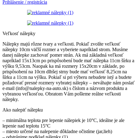
Prihlásenie / registrácia
Veľkosť nálepky
Nálepky majú rôzne tvary a veľkosti. Pokiaľ zvolíte veľkosť
nálepky 10cm väčší rozmer a vyberiete napríklad strom. Musíme
danej nálepke zachovať pomer strán. Ak má základná veľkosť
napríklad 15x13cm po prispôsobení bude mať nálepka 11cm šírku a
výšku 9,53cm. Naopak ka má rozmery 15x20cm v základe, po
prispôsobení na 10cm dlhšej strny bude mať veľkosť 8,25cm na
šírku a 11cm na výšku. Pokiaľ si pri výberu nebudete istý a budete
požadovať presné rozmery vybratej nálepky – neváhajte nám poslať
e-mail (info@nalepky-na-auto.sk) s číslom a názvom produktu a
vybranou veľkosťou. Obratom Vám pošleme reálne veľkosti
nálepky.
Ako nalepiť nálepku
– minimálna teplota pre lepenie nálepiek je 10°C, ideálne je ale
lepenie nad teplotu 15°C
– miesto určené na nalepenie dôkladne očistíme (jar,lieh)
– odstránime podklad nálepky (1)