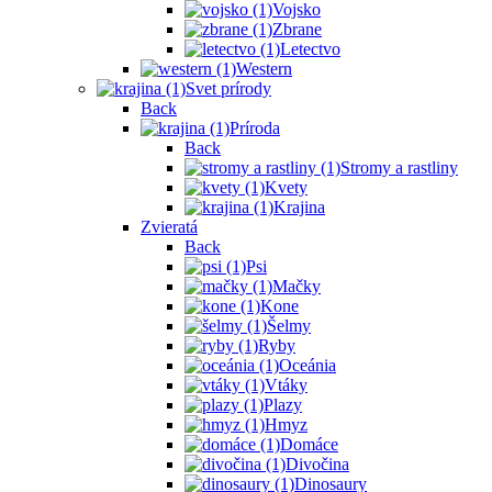
Vojsko
Zbrane
Letectvo
Western
Svet prírody
Back
Príroda
Back
Stromy a rastliny
Kvety
Krajina
Zvieratá
Back
Psi
Mačky
Kone
Šelmy
Ryby
Oceánia
Vtáky
Plazy
Hmyz
Domáce
Divočina
Dinosaury