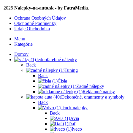
2025
Nalepky-na-auto.sk - by FatraMedia
.
Ochrana Osobných Údajov
Obchodné Podmienky
Údaje Obchodníka
Menu
Kategórie
Domov
Jednofarebné nálepky
Back
Tuning
Back
Čísla
Zadné nálepky
Reklamné nápisy
Dekoračné, oranmenty a symboly
Back
Truck nálepky
Back
Avia
Daf
Iveco