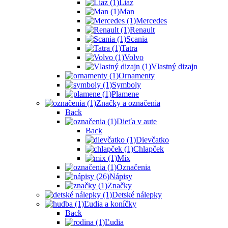
Liaz
Man
Mercedes
Renault
Scania
Tatra
Volvo
Vlastný dizajn
Ornamenty
Symboly
Plamene
Značky a označenia
Back
Dieťa v aute
Back
Dievčatko
Chlapček
Mix
Označenia
Nápisy
Značky
Detské nálepky
Ľudia a koníčky
Back
Ľudia