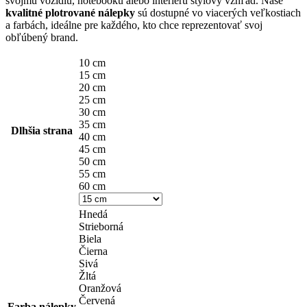
svojmu vozidlu, notebooku alebo interiéru štýlový vzhľad. Naše
through
kvalitné plotrované nálepky
sú dostupné vo viacerých veľkostiach
14,90 €
a farbách, ideálne pre každého, kto chce reprezentovať svoj
obľúbený brand.
10 cm
15 cm
20 cm
25 cm
30 cm
35 cm
Dlhšia strana
40 cm
45 cm
50 cm
55 cm
60 cm
Hnedá
Strieborná
Biela
Čierna
Sivá
Žltá
Oranžová
Červená
Farba nálepky