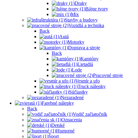
Draky
Bájne tvory
Mix
Stavby a budovy
Vozidlá a technika
Back
Autá
Motorky
Doprava a stroje
Back
Kamióny
Lietadlá
Lode
Pracovné stroje
Vesmír a ufo
Truck nálepky
Súčiastky
Nezaradené
Farebné nálepky
Back
Vodič začiatočník
Oznacenia
Detské
Humorné
Šport