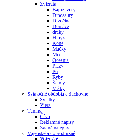
Zvieratá
Bájne tvory
Dinosaury
Divočina
Domáce
draky
Hmyz
Kone
Mačky
Mix
Oceánia
Plazy
Psi
Ryby
Šelmy
Vtáky
Sviatočné obdobia a duchovno
Sviatky
Viera
Tuning
Čísla
Reklamné nápisy
Zadné nálepky
Vojenské a dobrodružné
Vojenské