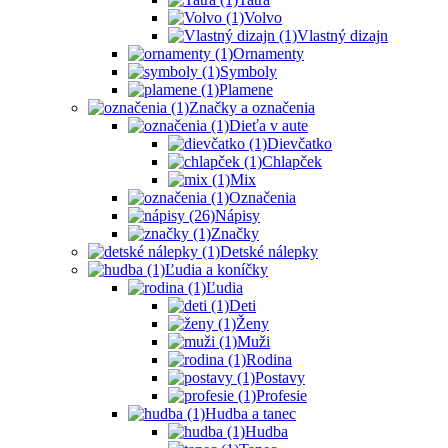
Volvo
Vlastný dizajn
Ornamenty
Symboly
Plamene
Značky a označenia
Dieťa v aute
Dievčatko
Chlapček
Mix
Označenia
Nápisy
Značky
Detské nálepky
Ľudia a koníčky
Ľudia
Deti
Ženy
Muži
Rodina
Postavy
Profesie
Hudba a tanec
Hudba