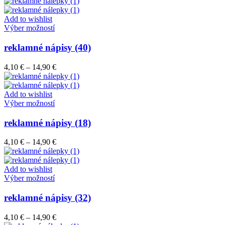
Add to wishlist
Tento
Výber možností
produkt
má
reklamné nápisy (40)
viacero
variantov.
Price
4,10
€
–
14,90
€
Možnosti
range:
si
4,10 €
môžete
through
Add to wishlist
vybrať
Tento
14,90 €
Výber možností
na
produkt
stránke
má
reklamné nápisy (18)
produktu.
viacero
variantov.
Price
4,10
€
–
14,90
€
Možnosti
range:
si
4,10 €
môžete
through
Add to wishlist
vybrať
Tento
14,90 €
Výber možností
na
produkt
stránke
má
reklamné nápisy (32)
produktu.
viacero
variantov.
Price
4,10
€
–
14,90
€
Možnosti