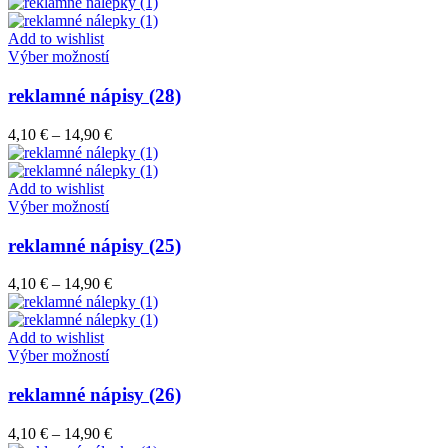
range:
si
4,10 €
môžete
through
Add to wishlist
vybrať
Tento
14,90 €
Výber možností
na
produkt
stránke
má
reklamné nápisy (28)
produktu.
viacero
variantov.
Price
4,10
€
–
14,90
€
Možnosti
range:
si
4,10 €
môžete
through
Add to wishlist
vybrať
Tento
14,90 €
Výber možností
na
produkt
stránke
má
reklamné nápisy (25)
produktu.
viacero
variantov.
Price
4,10
€
–
14,90
€
Možnosti
range:
si
4,10 €
môžete
through
Add to wishlist
vybrať
Tento
14,90 €
Výber možností
na
produkt
stránke
má
reklamné nápisy (26)
produktu.
viacero
variantov.
Price
4,10
€
–
14,90
€
Možnosti