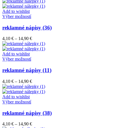
range:
si
4,10 €
môžete
through
Add to wishlist
vybrať
Tento
14,90 €
Výber možností
na
produkt
stránke
má
reklamné nápisy (36)
produktu.
viacero
variantov.
Price
4,10
€
–
14,90
€
Možnosti
range:
si
4,10 €
môžete
through
Add to wishlist
vybrať
Tento
14,90 €
Výber možností
na
produkt
stránke
má
reklamné nápisy (11)
produktu.
viacero
variantov.
Price
4,10
€
–
14,90
€
Možnosti
range:
si
4,10 €
môžete
through
Add to wishlist
vybrať
Tento
14,90 €
Výber možností
na
produkt
stránke
má
reklamné nápisy (38)
produktu.
viacero
variantov.
Price
4,10
€
–
14,90
€
Možnosti