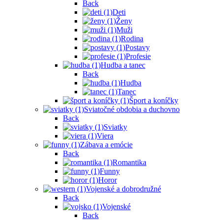
Back
Deti
Ženy
Muži
Rodina
Postavy
Profesie
Hudba a tanec
Back
Hudba
Tanec
Šport a koníčky
Sviatočné obdobia a duchovno
Back
Sviatky
Viera
Zábava a emócie
Back
Romantika
Funny
Horor
Vojenské a dobrodružné
Back
Vojenské
Back