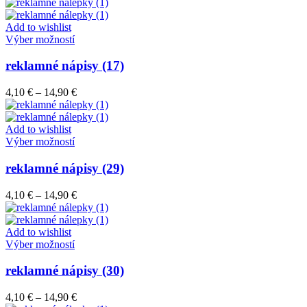
range:
si
4,10 €
môžete
through
Add to wishlist
vybrať
Tento
14,90 €
Výber možností
na
produkt
stránke
má
reklamné nápisy (17)
produktu.
viacero
variantov.
Price
4,10
€
–
14,90
€
Možnosti
range:
si
4,10 €
môžete
through
Add to wishlist
vybrať
Tento
14,90 €
Výber možností
na
produkt
stránke
má
reklamné nápisy (29)
produktu.
viacero
variantov.
Price
4,10
€
–
14,90
€
Možnosti
range:
si
4,10 €
môžete
through
Add to wishlist
vybrať
Tento
14,90 €
Výber možností
na
produkt
stránke
má
reklamné nápisy (30)
produktu.
viacero
variantov.
Price
4,10
€
–
14,90
€
Možnosti