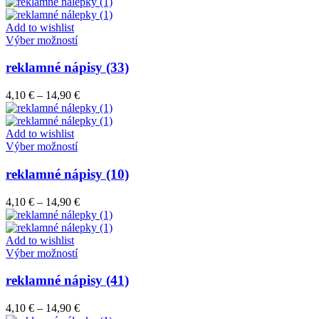
range:
si
4,10 €
môžete
through
Add to wishlist
vybrať
Tento
14,90 €
Výber možností
na
produkt
stránke
má
reklamné nápisy (33)
produktu.
viacero
variantov.
Price
4,10
€
–
14,90
€
Možnosti
range:
si
4,10 €
môžete
through
Add to wishlist
vybrať
Tento
14,90 €
Výber možností
na
produkt
stránke
má
reklamné nápisy (10)
produktu.
viacero
variantov.
Price
4,10
€
–
14,90
€
Možnosti
range:
si
4,10 €
môžete
through
Add to wishlist
vybrať
Tento
14,90 €
Výber možností
na
produkt
stránke
má
reklamné nápisy (41)
produktu.
viacero
variantov.
Price
4,10
€
–
14,90
€
Možnosti