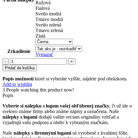
Ružová
Fialová
Svetlo modrá
Tmavo modrá
Svetlo zelená
Tmavo zelená
Zlatá
Zrkadlenie
Vymazať
množstvo
reklamné
Pridať do košíka
nápisy
(23)
Popis možností
ktoré si vyberáte vyššie, nájdete pod obrázkom
.
Add to wishlist
3
People watching this product now!
Popis
Vyberte si nálepku s logom vašej obľúbenej značky
, či už ide o
svetovo známe firmy alebo známe nápisy a označenia. Naše
nálepky s logami
dodajú vašim veciam originálny vzhľad a
vyjadrujú vašu podporu a obdiv k vybraným značkám.
Naše
nálepky s firemnými logami
sú vyrobené z kvalitnej fólie,