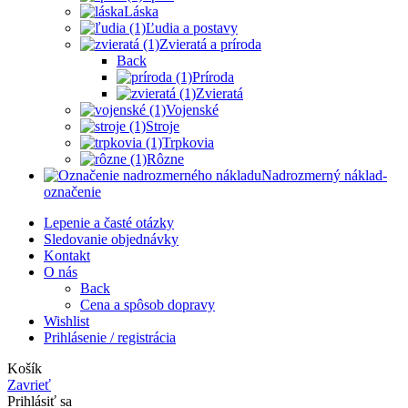
Láska
Ľudia a postavy
Zvieratá a príroda
Back
Príroda
Zvieratá
Vojenské
Stroje
Trpkovia
Rôzne
Nadrozmerný náklad-
označenie
Lepenie a časté otázky
Sledovanie objednávky
Kontakt
O nás
Back
Cena a spôsob dopravy
Wishlist
Prihlásenie / registrácia
Košík
Zavrieť
Prihlásiť sa