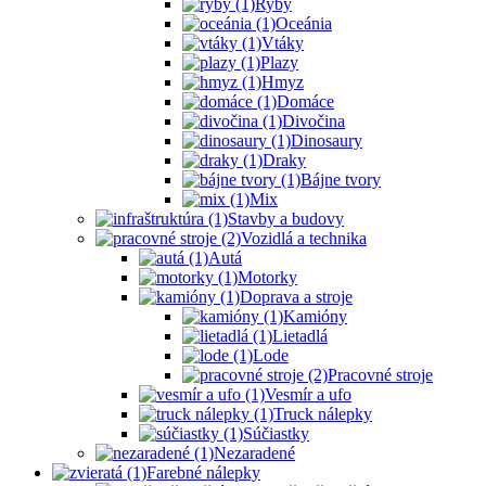
Ryby
Oceánia
Vtáky
Plazy
Hmyz
Domáce
Divočina
Dinosaury
Draky
Bájne tvory
Mix
Stavby a budovy
Vozidlá a technika
Autá
Motorky
Doprava a stroje
Kamióny
Lietadlá
Lode
Pracovné stroje
Vesmír a ufo
Truck nálepky
Súčiastky
Nezaradené
Farebné nálepky