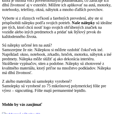
ktorá je odolná voči poveternostným podmienkam, čo zaručuje ich
dlhú životnosť aj v exteriéri. Môžete ich aplikovať na autá, motorky,
notebooky, telefóny, okná, nábytok a mnoho ďalších povrchov.
Vyberte si z rôznych veľkostí a farebných prevedení, aby ste si
prispôsobili nálepku podľa svojich potrieb.
Naše nálepky
sú ideálne
pre tých, ktorí chcú nosiť logo svojich obľúbených značiek na
vozidle alebo iných predmetoch a pridať tak štýlový prvok do
každodenného života.
Sú nálepky určené len na autá?
Samozrejme že nie. Nálepkou si môžete ozdobiť čokoľvek iné.
Napríklad: okno, notebook, zrkadlo, hrnček, motorku, nábytok a iné
predmety. Nálepka môže slúžiť aj ako dekorácia interiéru.
Skrášlenie vypínačov, stien a podobne. Nálepky sú zhotovené z
kvalitného materiálu, ktorý priľne na množstvo podkladov. Nálepka
má dlhú životnosť.
Z akého materiálu sú samolepky vyrobené?
Samolepky sú vyrobené zo 75 mikrónovej polymerickej fólie pre
výrez – signcutting. Fólie majú permanentné lepidlo.
Mohlo by vás zaujímať