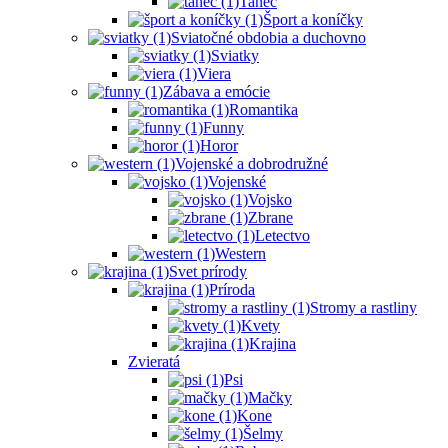
Tanec
Šport a koníčky
Sviatočné obdobia a duchovno
Sviatky
Viera
Zábava a emócie
Romantika
Funny
Horor
Vojenské a dobrodružné
Vojenské
Vojsko
Zbrane
Letectvo
Western
Svet prírody
Príroda
Stromy a rastliny
Kvety
Krajina
Zvieratá
Psi
Mačky
Kone
Šelmy