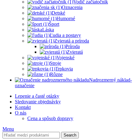
Vodič začiatočník
Oznacenia
Detské
Humorné
Šport
Láska
Ľudia a postavy
Zvieratá a príroda
Príroda
Zvieratá
Vojenské
Stroje
Trpkovia
Rôzne
Nadrozmerný náklad-
označenie
Lepenie a časté otázky
Sledovanie objednávky
Kontakt
O nás
Cena a spôsob dopravy
Menu
Search