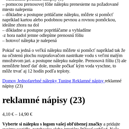
– pomocou prenosovej fólie nálepku prenesieme na požadované
miesto nalepenia
– dôkladne a postupne pritláčame nálepku, môžete si pomôcť
napríklad kartou alebo podobnou pevnou a rovnou pomôckou,
ideálne zhora na dol
– dôkladne a postupne popritláčame a vyhladíme
-z hora nadol jemne odlepíme prenosnú fóliu
– hotovo! nálepka je nalepená
Pokiaľ sa jedná o veľkú nálepku môžete si pomôcť napríklad tak že
na očistenú plochu rozprašovačom nastrikate vodu s veľmi malým
množstvom jari. a postupne nálepku nalepíte. Prenosovä fóliu (3) ale
nemôžete hneď dať dole, musíte počkať kým voda vyschne, to
môže trvať aj 12 hodín podľa teploty.
Domov
Jednofarebné nálepky
Tuning
Reklamné nápisy
reklamné
nápisy (23)
reklamné nápisy (23)
Price
4,10
€
–
14,90
€
range:
Vyberte si nálepku s logom vašej obľúbenej značky
a pridajte
4,10 €