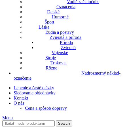
Vodič začiatočník
Oznacenia
Detské
Humorné
Šport
Láska
Ľudia a postavy
Zvieratá a príroda
Príroda
Zvieratá
Vojenské
Stroje
Trpkovia
Rôzne
Nadrozmerný náklad-
označenie
Lepenie a časté otázky
Sledovanie objednávky
Kontakt
O nás
Cena a spôsob dopravy
Menu
Search