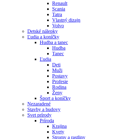
Renault
Scania
Tatra
Vlastný dizajn
Volvo
Detské nálepky
Ľudia a koníčky
Hudba a tanec
Hudba
Tanec
Ľudia
Deti
Muži
Postavy
Profesie
Rodina
Ženy
Šport a koníčky
Nezaradené
Stavby a budovy
Svet prírody
Príroda
Krajina
Kvety
Stromy a rastliny