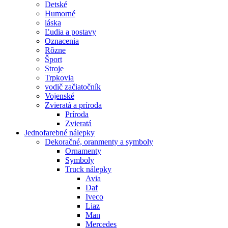
Detské
Humorné
láska
Ľudia a postavy
Oznacenia
Rôzne
Šport
Stroje
Trpkovia
vodič začiatočník
Vojenské
Zvieratá a príroda
Príroda
Zvieratá
Jednofarebné nálepky
Dekoračné, oranmenty a symboly
Ornamenty
Symboly
Truck nálepky
Avia
Daf
Iveco
Liaz
Man
Mercedes