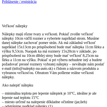
Prihlásenie / registrácia
Veľkosť nálepky
Nálepky majú rôzne tvary a veľkosti. Pokiaľ zvolíte veľkosť
nálepky 10cm väčší rozmer a vyberiete napríklad strom. Musíme
danej nálepke zachovať pomer strán. Ak má základná veľkosť
napríklad 15x13cm po prispôsobení bude mať nálepka 11cm šírku a
výšku 9,53cm. Naopak ka má rozmery 15x20cm v základe, po
prispôsobení na 10cm dlhšej strny bude mať veľkosť 8,25cm na
šírku a 11cm na výšku. Pokiaľ si pri výberu nebudete istý a budete
požadovať presné rozmery vybratej nálepky – neváhajte nám poslať
e-mail (info@nalepky-na-auto.sk) s číslom a názvom produktu a
vybranou veľkosťou. Obratom Vám pošleme reálne veľkosti
nálepky.
Ako nalepiť nálepku
– minimálna teplota pre lepenie nálepiek je 10°C, ideálne je ale
lepenie nad teplotu 15°C
– miesto určené na nalepenie dôkladne očistíme (jar,lieh)
– odstránime podklad nálepky (1)