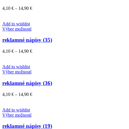
viacero
variantov.
Price
4,10
€
–
14,90
€
Možnosti
range:
si
4,10 €
môžete
through
Add to wishlist
vybrať
Tento
14,90 €
Výber možností
na
produkt
stránke
má
reklamné nápisy (35)
produktu.
viacero
variantov.
Price
4,10
€
–
14,90
€
Možnosti
range:
si
4,10 €
môžete
through
Add to wishlist
vybrať
Tento
14,90 €
Výber možností
na
produkt
stránke
má
reklamné nápisy (36)
produktu.
viacero
variantov.
Price
4,10
€
–
14,90
€
Možnosti
range:
si
4,10 €
môžete
through
Add to wishlist
vybrať
Tento
14,90 €
Výber možností
na
produkt
stránke
má
reklamné nápisy (19)
produktu.