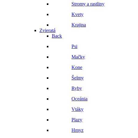
Stromy a rastliny
Kvety
Krajina
Zvieratá
Back
Psi
Mačky
Kone
Šelmy
Ryby
Oceánia
Vtáky
Plazy
Hmyz