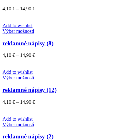
viacero
variantov.
Price
4,10
€
–
14,90
€
Možnosti
range:
si
4,10 €
môžete
through
Add to wishlist
vybrať
Tento
14,90 €
Výber možností
na
produkt
stránke
má
reklamné nápisy (8)
produktu.
viacero
variantov.
Price
4,10
€
–
14,90
€
Možnosti
range:
si
4,10 €
môžete
through
Add to wishlist
vybrať
Tento
14,90 €
Výber možností
na
produkt
stránke
má
reklamné nápisy (12)
produktu.
viacero
variantov.
Price
4,10
€
–
14,90
€
Možnosti
range:
si
4,10 €
môžete
through
Add to wishlist
vybrať
Tento
14,90 €
Výber možností
na
produkt
stránke
má
reklamné nápisy (2)
produktu.