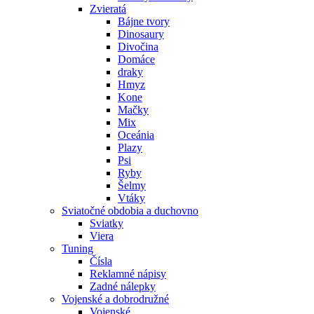
Zvieratá
Bájne tvory
Dinosaury
Divočina
Domáce
draky
Hmyz
Kone
Mačky
Mix
Oceánia
Plazy
Psi
Ryby
Šelmy
Vtáky
Sviatočné obdobia a duchovno
Sviatky
Viera
Tuning
Čísla
Reklamné nápisy
Zadné nálepky
Vojenské a dobrodružné
Vojenské