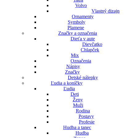
Volvo
Vlastný dizajn
Ornamenty
Symboly
Plamene
Značky a označenia
Dieťa v aute
Dievčatko
Chlapček
Mix
Označenia
Nápisy
Značky
Detské nálepky
Ľudia a koníčky
Ľudia
Deti
Ženy
Muži
Rodina
Postavy
Profesie
Hudba a tanec
Hudba