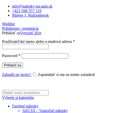
info@nalepky-na-auto.sk
+421 948 557 119
Majere 1, Ružomberok
Wishlist
Prihlásenie / registrácia
Prihlásiť sa
Vytvoriť účet
Povinné
Používateľské meno alebo e-mailová adresa
*
Povinné
Password
*
Prihlasíť sa
Zabudli ste heslo?
Zapamätať si ma na tomto zariadení
Vyberte si kategóriu
Farebné nálepky
AKCIA – Vianočné nálepky