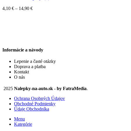
viacero
variantov.
Price
4,10
€
–
14,90
€
Možnosti
range:
si
4,10 €
môžete
through
vybrať
14,90 €
na
stránke
produktu.
Informácie a návody
Lepenie a časté otázky
Doprava a platba
Kontakt
O nás
2025
Nalepky-na-auto.sk - by FatraMedia
.
Ochrana Osobných Údajov
Obchodné Podmienky
Údaje Obchodníka
Menu
Kategórie