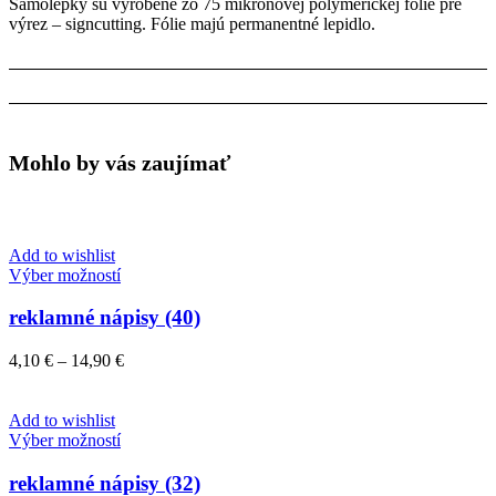
Samolepky sú vyrobené zo 75 mikrónovej polymerickej fólie pre
výrez – signcutting. Fólie majú permanentné lepidlo.
Mohlo by vás zaujímať
Add to wishlist
Tento
Výber možností
produkt
má
reklamné nápisy (40)
viacero
variantov.
Price
4,10
€
–
14,90
€
Možnosti
range:
si
4,10 €
môžete
through
Add to wishlist
vybrať
Tento
14,90 €
Výber možností
na
produkt
stránke
má
reklamné nápisy (32)
produktu.