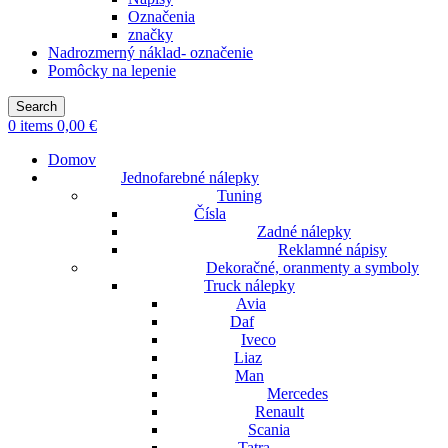
Označenia
značky
Nadrozmerný náklad- označenie
Pomôcky na lepenie
Search
0
items
0,00
€
Domov
Jednofarebné nálepky
Tuning
Čísla
Zadné nálepky
Reklamné nápisy
Dekoračné, oranmenty a symboly
Truck nálepky
Avia
Daf
Iveco
Liaz
Man
Mercedes
Renault
Scania
Tatra