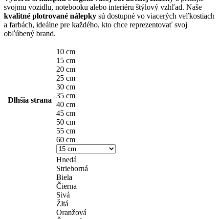
4,10 €
svojmu vozidlu, notebooku alebo interiéru štýlový vzhľad. Naše
through
kvalitné plotrované nálepky
sú dostupné vo viacerých veľkostiach
a farbách, ideálne pre každého, kto chce reprezentovať svoj
14,90 €
obľúbený brand.
10 cm
15 cm
20 cm
25 cm
30 cm
35 cm
Dlhšia strana
40 cm
45 cm
50 cm
55 cm
60 cm
Hnedá
Strieborná
Biela
Čierna
Sivá
Žltá
Oranžová