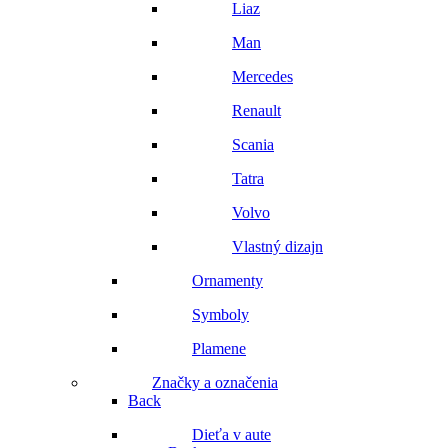
Liaz
Man
Mercedes
Renault
Scania
Tatra
Volvo
Vlastný dizajn
Ornamenty
Symboly
Plamene
Značky a označenia
Back
Dieťa v aute