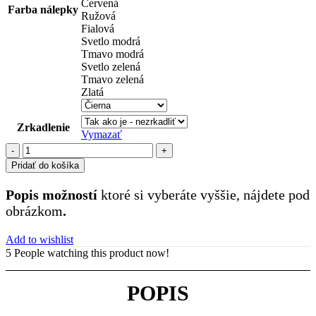
Červená
Farba nálepky
Ružová
Fialová
Svetlo modrá
Tmavo modrá
Svetlo zelená
Tmavo zelená
Zlatá
Zrkadlenie
Vymazať
množstvo
reklamné
Pridať do košíka
nápisy
(25)
Popis možností
ktoré si vyberáte vyššie, nájdete pod
obrázkom
.
Add to wishlist
5
People watching this product now!
POPIS