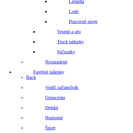
Lietadlá
Lode
Pracovné stroje
Vesmír a ufo
Truck nálepky
Súčiastky
Nezaradené
Farebné nálepky
Back
Vodič začiatočník
Oznacenia
Detské
Humorné
Šport