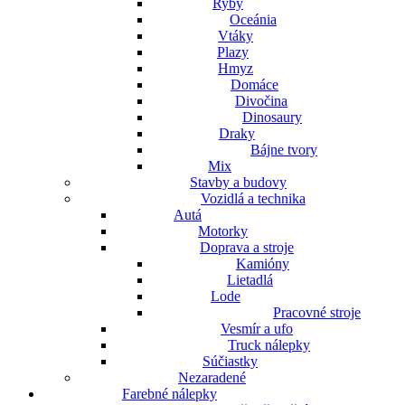
Ryby
Oceánia
Vtáky
Plazy
Hmyz
Domáce
Divočina
Dinosaury
Draky
Bájne tvory
Mix
Stavby a budovy
Vozidlá a technika
Autá
Motorky
Doprava a stroje
Kamióny
Lietadlá
Lode
Pracovné stroje
Vesmír a ufo
Truck nálepky
Súčiastky
Nezaradené
Farebné nálepky