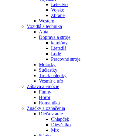
Letectvo
Vojsko
Zbrane
Western
Vozidlá a technika
Autá
Doprava a stroje
kamióny
Lietadlá
Lode
Pracovné stroje
Motorky
Súčiastky
Truck nálepky
Vesmír a ufo
Zábava a emócie
Funny
Horor
Romantika
Značky a označenia
Dieťa v aute
Chlapček
Dievčatko
Mix
Nápisy