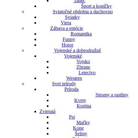
Tanec
Šport a koníčky
Sviatočné obdobia a duchovno
Sviatky
Viera
Zábava a emócie
Romantika
Funny
Horor
Vojenské a dobrodružné
Vojenské
Vojsko
Zbrane
Letectvo
Western
Svet prírody
Príroda
Stromy a rastliny
Kvety
Krajina
Zvieratá
Psi
Mačky
Kone
Šelmy