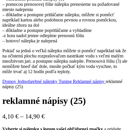
– pomocou prenosovej fólie nálepku prenesieme na požadované
miesto nalepenia
– dôkladne a postupne pritláčame nálepku, môžete si pomôcť
napríklad kartou alebo podobnou pevnou a rovnou pomôckou,
ideálne zhora na dol
– dôkladne a postupne popritláčame a vyhladíme
-z hora nadol jemne odlepíme prenosnú fóliu
– hotovo! nálepka je nalepená
Pokiaľ sa jedná o veľkú nálepku môžete si pomôcť napríklad tak že
na očistenú plochu rozprašovačom nastrikate vodu s veľmi malým
množstvom jari. a postupne nálepku nalepíte. Prenosovä fóliu (3) ale
nemôžete hneď dať dole, musíte počkať kým voda vyschne, to
môže trvať aj 12 hodín podľa teploty.
Domov
Jednofarebné nálepky
Tuning
Reklamné nápisy
reklamné
nápisy (25)
reklamné nápisy (25)
Price
4,10
€
–
14,90
€
range:
Vyberte si nálepku s logom vašej obľúbenej značky
a pridajte