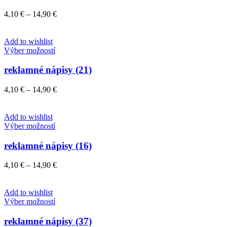
viacero
variantov.
Price
4,10
€
–
14,90
€
Možnosti
range:
si
4,10 €
môžete
through
Add to wishlist
vybrať
Tento
14,90 €
Výber možností
na
produkt
stránke
má
reklamné nápisy (21)
produktu.
viacero
variantov.
Price
4,10
€
–
14,90
€
Možnosti
range:
si
4,10 €
môžete
through
Add to wishlist
vybrať
Tento
14,90 €
Výber možností
na
produkt
stránke
má
reklamné nápisy (16)
produktu.
viacero
variantov.
Price
4,10
€
–
14,90
€
Možnosti
range:
si
4,10 €
môžete
through
Add to wishlist
vybrať
Tento
14,90 €
Výber možností
na
produkt
stránke
má
reklamné nápisy (37)
produktu.