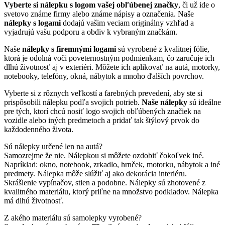
Vyberte si nálepku s logom vašej obľúbenej značky
, či už ide o
svetovo známe firmy alebo známe nápisy a označenia. Naše
nálepky s logami
dodajú vašim veciam originálny vzhľad a
vyjadrujú vašu podporu a obdiv k vybraným značkám.
Naše
nálepky s firemnými logami
sú vyrobené z kvalitnej fólie,
ktorá je odolná voči poveternostným podmienkam, čo zaručuje ich
dlhú životnosť aj v exteriéri. Môžete ich aplikovať na autá, motorky,
notebooky, telefóny, okná, nábytok a mnoho ďalších povrchov.
Vyberte si z rôznych veľkostí a farebných prevedení, aby ste si
prispôsobili nálepku podľa svojich potrieb.
Naše nálepky
sú ideálne
pre tých, ktorí chcú nosiť logo svojich obľúbených značiek na
vozidle alebo iných predmetoch a pridať tak štýlový prvok do
každodenného života.
Sú nálepky určené len na autá?
Samozrejme že nie. Nálepkou si môžete ozdobiť čokoľvek iné.
Napríklad: okno, notebook, zrkadlo, hrnček, motorku, nábytok a iné
predmety. Nálepka môže slúžiť aj ako dekorácia interiéru.
Skrášlenie vypínačov, stien a podobne. Nálepky sú zhotovené z
kvalitného materiálu, ktorý priľne na množstvo podkladov. Nálepka
má dlhú životnosť.
Z akého materiálu sú samolepky vyrobené?