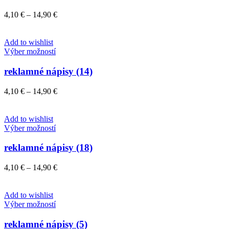
viacero
variantov.
Price
4,10
€
–
14,90
€
Možnosti
range:
si
4,10 €
môžete
through
Add to wishlist
vybrať
Tento
14,90 €
Výber možností
na
produkt
stránke
má
reklamné nápisy (14)
produktu.
viacero
variantov.
Price
4,10
€
–
14,90
€
Možnosti
range:
si
4,10 €
môžete
through
Add to wishlist
vybrať
Tento
14,90 €
Výber možností
na
produkt
stránke
má
reklamné nápisy (18)
produktu.
viacero
variantov.
Price
4,10
€
–
14,90
€
Možnosti
range:
si
4,10 €
môžete
through
Add to wishlist
vybrať
Tento
14,90 €
Výber možností
na
produkt
stránke
má
reklamné nápisy (5)
produktu.