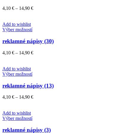
viacero
variantov.
Price
4,10
€
–
14,90
€
Možnosti
range:
si
4,10 €
môžete
through
Add to wishlist
vybrať
Tento
14,90 €
Výber možností
na
produkt
stránke
má
reklamné nápisy (30)
produktu.
viacero
variantov.
Price
4,10
€
–
14,90
€
Možnosti
range:
si
4,10 €
môžete
through
Add to wishlist
vybrať
Tento
14,90 €
Výber možností
na
produkt
stránke
má
reklamné nápisy (13)
produktu.
viacero
variantov.
Price
4,10
€
–
14,90
€
Možnosti
range:
si
4,10 €
môžete
through
Add to wishlist
vybrať
Tento
14,90 €
Výber možností
na
produkt
stránke
má
reklamné nápisy (3)
produktu.