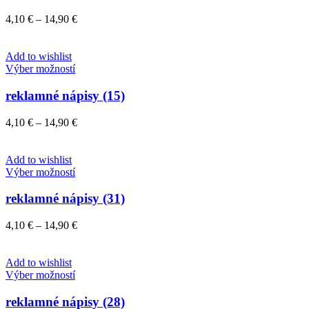
viacero
variantov.
Price
4,10
€
–
14,90
€
Možnosti
range:
si
4,10 €
môžete
through
Add to wishlist
vybrať
Tento
14,90 €
Výber možností
na
produkt
stránke
má
reklamné nápisy (15)
produktu.
viacero
variantov.
Price
4,10
€
–
14,90
€
Možnosti
range:
si
4,10 €
môžete
through
Add to wishlist
vybrať
Tento
14,90 €
Výber možností
na
produkt
stránke
má
reklamné nápisy (31)
produktu.
viacero
variantov.
Price
4,10
€
–
14,90
€
Možnosti
range:
si
4,10 €
môžete
through
Add to wishlist
vybrať
Tento
14,90 €
Výber možností
na
produkt
stránke
má
reklamné nápisy (28)
produktu.