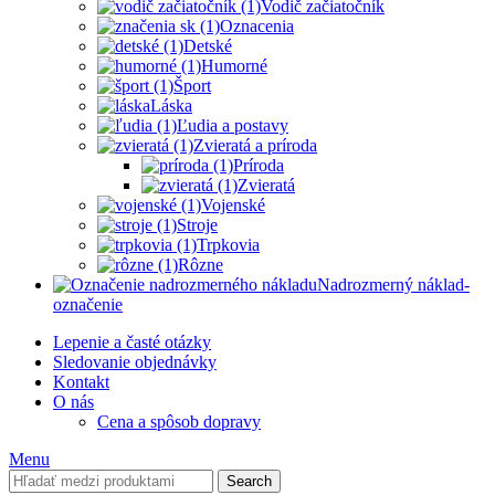
Vodič začiatočník
Oznacenia
Detské
Humorné
Šport
Láska
Ľudia a postavy
Zvieratá a príroda
Príroda
Zvieratá
Vojenské
Stroje
Trpkovia
Rôzne
Nadrozmerný náklad-
označenie
Lepenie a časté otázky
Sledovanie objednávky
Kontakt
O nás
Cena a spôsob dopravy
Menu
Search