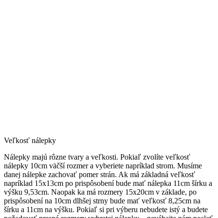
Veľkosť nálepky
Nálepky majú rôzne tvary a veľkosti. Pokiaľ zvolíte veľkosť
nálepky 10cm väčší rozmer a vyberiete napríklad strom. Musíme
danej nálepke zachovať pomer strán. Ak má základná veľkosť
napríklad 15x13cm po prispôsobení bude mať nálepka 11cm šírku a
výšku 9,53cm. Naopak ka má rozmery 15x20cm v základe, po
prispôsobení na 10cm dlhšej strny bude mať veľkosť 8,25cm na
šírku a 11cm na výšku. Pokiaľ si pri výberu nebudete istý a budete