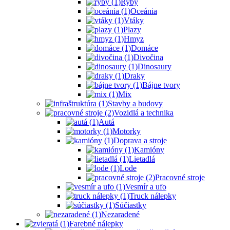
Ryby
Oceánia
Vtáky
Plazy
Hmyz
Domáce
Divočina
Dinosaury
Draky
Bájne tvory
Mix
Stavby a budovy
Vozidlá a technika
Autá
Motorky
Doprava a stroje
Kamióny
Lietadlá
Lode
Pracovné stroje
Vesmír a ufo
Truck nálepky
Súčiastky
Nezaradené
Farebné nálepky