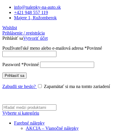
info@nalepky-na-auto.sk
+421 948 557 119
Majere 1, Ružomberok
Wishlist
Prihlásenie / registrácia
Prihlásiť sa
Vytvoriť účet
Používateľské meno alebo e-mailová adresa
*
Povinné
Password
*
Povinné
Prihlasíť sa
Zabudli ste heslo?
Zapamätať si ma na tomto zariadení
Vyberte si kategóriu
Farebné nálepky
AKCIA – Vianočné nálepky