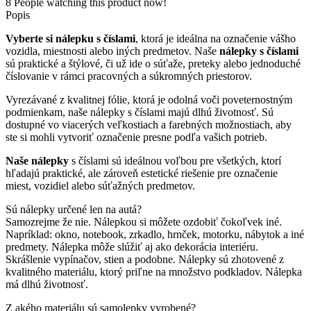
8
People watching this product now!
Popis
Vyberte si nálepku s číslami
, ktorá je ideálna na označenie vášho
vozidla, miestnosti alebo iných predmetov. Naše
nálepky s číslami
sú praktické a štýlové, či už ide o súťaže, preteky alebo jednoduché
číslovanie v rámci pracovných a súkromných priestorov.
Vyrezávané z kvalitnej fólie, ktorá je odolná voči poveternostným
podmienkam, naše nálepky s číslami majú dlhú životnosť. Sú
dostupné vo viacerých veľkostiach a farebných možnostiach, aby
ste si mohli vytvoriť označenie presne podľa vašich potrieb.
Naše nálepky
s číslami sú ideálnou voľbou pre všetkých, ktorí
hľadajú praktické, ale zároveň estetické riešenie pre označenie
miest, vozidiel alebo súťažných predmetov.
Sú nálepky určené len na autá?
Samozrejme že nie. Nálepkou si môžete ozdobiť čokoľvek iné.
Napríklad: okno, notebook, zrkadlo, hrnček, motorku, nábytok a iné
predmety. Nálepka môže slúžiť aj ako dekorácia interiéru.
Skrášlenie vypínačov, stien a podobne. Nálepky sú zhotovené z
kvalitného materiálu, ktorý priľne na množstvo podkladov. Nálepka
má dlhú životnosť.
Z akého materiálu sú samolepky vyrobené?