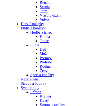
Renault
Scania
Tatra
Vlastný dizajn
Volvo
Detské nálepky
Ľudia a koníčky
Hudba a tanec
Hudba
Tanec
Ľudia
Deti
Muži
Postavy
Profesie
Rodina
Ženy
Šport a koníčky
Nezaradené
Stavby a budovy
Svet prírody
Príroda
Krajina
Kvety
Stromy a rastliny