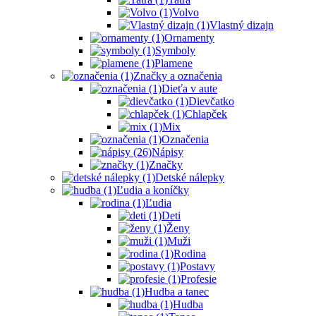
Volvo
Vlastný dizajn
Ornamenty
Symboly
Plamene
Značky a označenia
Dieťa v aute
Dievčatko
Chlapček
Mix
Označenia
Nápisy
Značky
Detské nálepky
Ľudia a koníčky
Ľudia
Deti
Ženy
Muži
Rodina
Postavy
Profesie
Hudba a tanec
Hudba