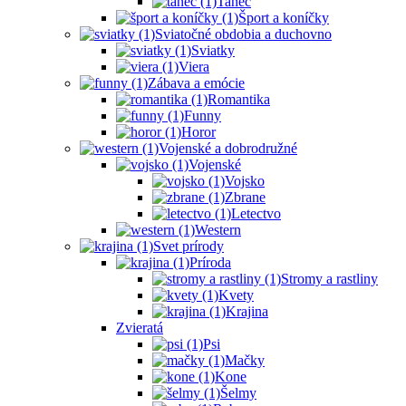
Tanec
Šport a koníčky
Sviatočné obdobia a duchovno
Sviatky
Viera
Zábava a emócie
Romantika
Funny
Horor
Vojenské a dobrodružné
Vojenské
Vojsko
Zbrane
Letectvo
Western
Svet prírody
Príroda
Stromy a rastliny
Kvety
Krajina
Zvieratá
Psi
Mačky
Kone
Šelmy