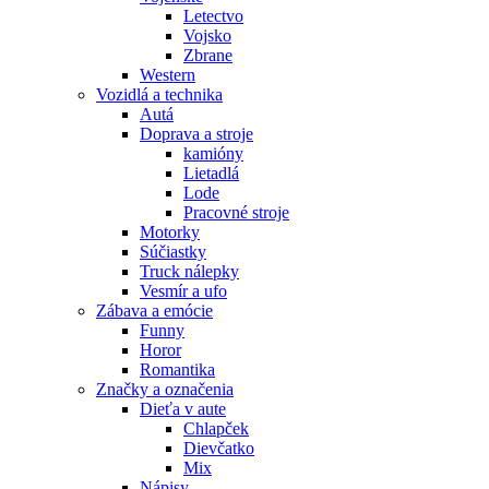
Letectvo
Vojsko
Zbrane
Western
Vozidlá a technika
Autá
Doprava a stroje
kamióny
Lietadlá
Lode
Pracovné stroje
Motorky
Súčiastky
Truck nálepky
Vesmír a ufo
Zábava a emócie
Funny
Horor
Romantika
Značky a označenia
Dieťa v aute
Chlapček
Dievčatko
Mix
Nápisy