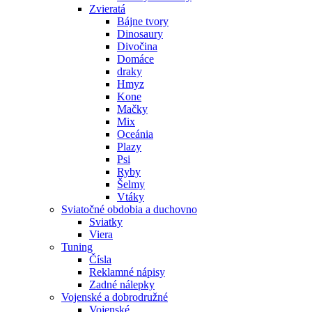
Zvieratá
Bájne tvory
Dinosaury
Divočina
Domáce
draky
Hmyz
Kone
Mačky
Mix
Oceánia
Plazy
Psi
Ryby
Šelmy
Vtáky
Sviatočné obdobia a duchovno
Sviatky
Viera
Tuning
Čísla
Reklamné nápisy
Zadné nálepky
Vojenské a dobrodružné
Vojenské