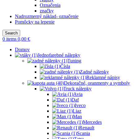
Označenia
značky
Nadrozmerný náklad- označenie
Pomôcky na lepenie
Search
0
items
0,00
€
Domov
Jednofarebné nálepky
Tuning
Čísla
Zadné nálepky
Reklamné nápisy
Dekoračné, oranmenty a symboly
Truck nálepky
Avia
Daf
Iveco
Liaz
Man
Mercedes
Renault
Scania
Tatra