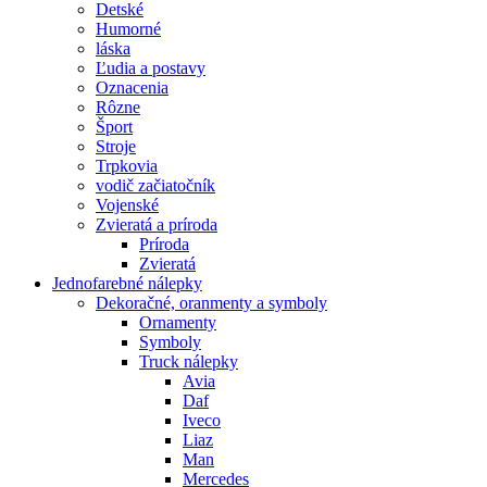
Detské
Humorné
láska
Ľudia a postavy
Oznacenia
Rôzne
Šport
Stroje
Trpkovia
vodič začiatočník
Vojenské
Zvieratá a príroda
Príroda
Zvieratá
Jednofarebné nálepky
Dekoračné, oranmenty a symboly
Ornamenty
Symboly
Truck nálepky
Avia
Daf
Iveco
Liaz
Man
Mercedes