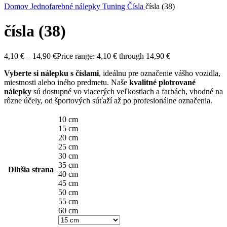
Domov
Jednofarebné nálepky
Tuning
Čísla
čísla (38)
čísla (38)
4,10
€
–
14,90
€
Price range: 4,10 € through 14,90 €
Vyberte si nálepku s číslami
, ideálnu pre označenie vášho vozidla,
miestnosti alebo iného predmetu. Naše
kvalitné plotrované
nálepky
sú dostupné vo viacerých veľkostiach a farbách, vhodné na
rôzne účely, od športových súťaží až po profesionálne označenia.
10 cm
15 cm
20 cm
25 cm
30 cm
35 cm
Dlhšia strana
40 cm
45 cm
50 cm
55 cm
60 cm