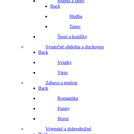
Hudba a tanec
Back
Hudba
Tanec
Šport a koníčky
Sviatočné obdobia a duchovno
Back
Sviatky
Viera
Zábava a emócie
Back
Romantika
Funny
Horor
Vojenské a dobrodružné