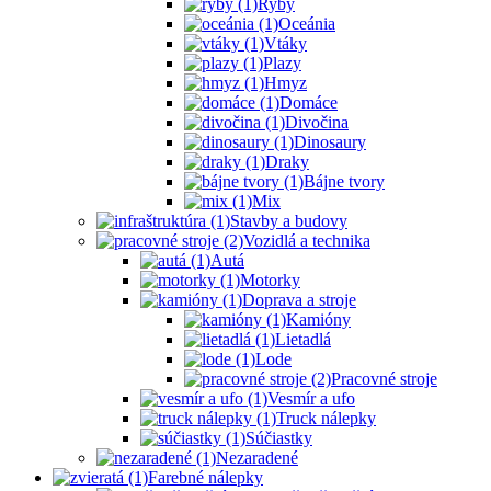
Ryby
Oceánia
Vtáky
Plazy
Hmyz
Domáce
Divočina
Dinosaury
Draky
Bájne tvory
Mix
Stavby a budovy
Vozidlá a technika
Autá
Motorky
Doprava a stroje
Kamióny
Lietadlá
Lode
Pracovné stroje
Vesmír a ufo
Truck nálepky
Súčiastky
Nezaradené
Farebné nálepky