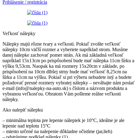
Prihlásenie / registrácia
Veľkosť nálepky
Nálepky majú rôzne tvary a veľkosti. Pokiaľ zvolíte veľkosť
nálepky 10cm väčší rozmer a vyberiete napríklad strom. Musíme
danej nálepke zachovať pomer strán. Ak má základná veľkosť
napríklad 15x13cm po prispôsobení bude mať nálepka 11cm šírku a
výšku 9,53cm. Naopak ka má rozmery 15x20cm v základe, po
prispôsobení na 10cm dlhšej strny bude mať veľkosť 8,25cm na
šírku a 11cm na výšku. Pokiaľ si pri výberu nebudete istý a budete
požadovať presné rozmery vybratej nálepky – neváhajte nám poslať
e-mail (info@nalepky-na-auto.sk) s číslom a názvom produktu a
vybranou veľkosťou. Obratom Vám pošleme reálne veľkosti
nálepky.
Ako nalepiť nálepku
– minimálna teplota pre lepenie nálepiek je 10°C, ideálne je ale
lepenie nad teplotu 15°C
– miesto určené na nalepenie dôkladne očistíme (jar,lieh)
– odstránime podklad nálepky (1)