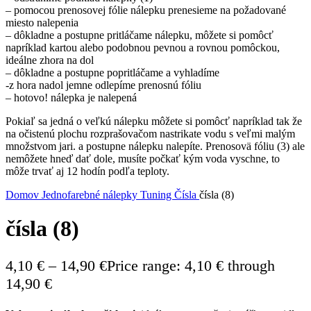
– pomocou prenosovej fólie nálepku prenesieme na požadované
miesto nalepenia
– dôkladne a postupne pritláčame nálepku, môžete si pomôcť
napríklad kartou alebo podobnou pevnou a rovnou pomôckou,
ideálne zhora na dol
– dôkladne a postupne popritláčame a vyhladíme
-z hora nadol jemne odlepíme prenosnú fóliu
– hotovo! nálepka je nalepená
Pokiaľ sa jedná o veľkú nálepku môžete si pomôcť napríklad tak že
na očistenú plochu rozprašovačom nastrikate vodu s veľmi malým
množstvom jari. a postupne nálepku nalepíte. Prenosovä fóliu (3) ale
nemôžete hneď dať dole, musíte počkať kým voda vyschne, to
môže trvať aj 12 hodín podľa teploty.
Domov
Jednofarebné nálepky
Tuning
Čísla
čísla (8)
čísla (8)
4,10
€
–
14,90
€
Price range: 4,10 € through
14,90 €