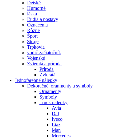
Detské
Humorné
láska
Ľudia a postavy
Oznacenia
Rôzne
Šport
Stroje
Trpkovia
vodič začiatočník
Vojenské
Zvieratá a príroda
Príroda
Zvieratá
Jednofarebné nálepky
Dekoračné, oranmenty a symboly
Ornamenty
Symboly
Truck nálepky
Avia
Daf
Iveco
Liaz
Man
Mercedes