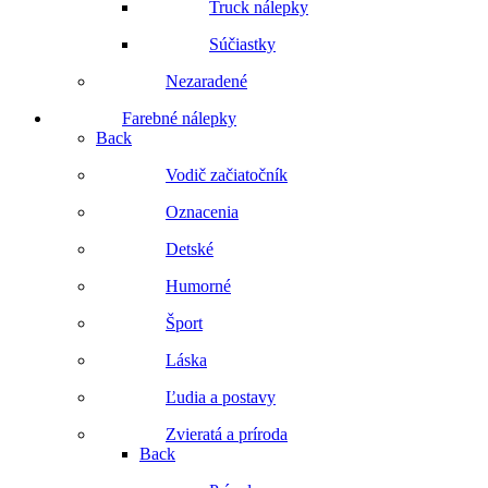
Truck nálepky
Súčiastky
Nezaradené
Farebné nálepky
Back
Vodič začiatočník
Oznacenia
Detské
Humorné
Šport
Láska
Ľudia a postavy
Zvieratá a príroda
Back