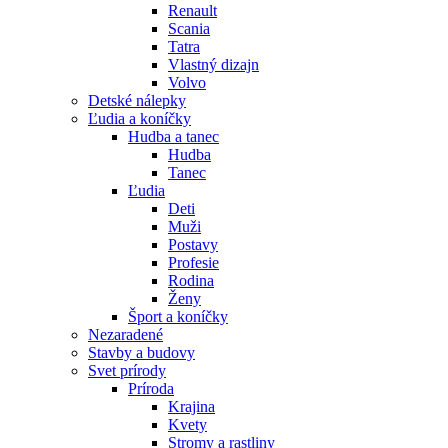
Renault
Scania
Tatra
Vlastný dizajn
Volvo
Detské nálepky
Ľudia a koníčky
Hudba a tanec
Hudba
Tanec
Ľudia
Deti
Muži
Postavy
Profesie
Rodina
Ženy
Šport a koníčky
Nezaradené
Stavby a budovy
Svet prírody
Príroda
Krajina
Kvety
Stromy a rastliny