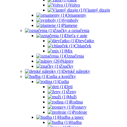
Volvo
Vlastný dizajn
Ornamenty
Symboly
Plamene
Značky a označenia
Dieťa v aute
Dievčatko
Chlapček
Mix
Označenia
Nápisy
Značky
Detské nálepky
Ľudia a koníčky
Ľudia
Deti
Ženy
Muži
Rodina
Postavy
Profesie
Hudba a tanec
Hudba