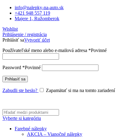
info@nalepky-na-auto.sk
+421 948 557 119
Majere 1, Ružomberok
Wishlist
Prihlásenie / registrácia
Prihlásiť sa
Vytvoriť účet
Používateľské meno alebo e-mailová adresa
*
Povinné
Password
*
Povinné
Prihlasíť sa
Zabudli ste heslo?
Zapamätať si ma na tomto zariadení
Vyberte si kategóriu
Farebné nálepky
AKCIA – Vianočné nálepky