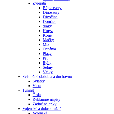
Zvieratá
Bájne tvory
Dinosaury
Divočina
Domáce
draky
Hmyz
Kone
Mačky
Mix
Oceánia
Plazy
Psi
Ryby
Šelmy
Vtáky
Sviatočné obdobia a duchovno
Sviatky
Viera
Tuning
Čísla
Reklamné nápisy
Zadné nálepky
Vojenské a dobrodružné
Vojenské