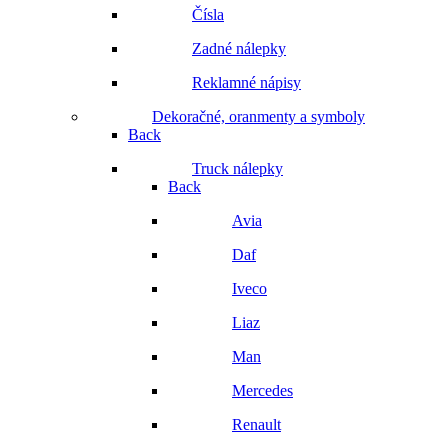
Čísla
Zadné nálepky
Reklamné nápisy
Dekoračné, oranmenty a symboly
Back
Truck nálepky
Back
Avia
Daf
Iveco
Liaz
Man
Mercedes
Renault