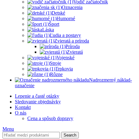
Vodič začiatočník
Oznacenia
Detské
Humorné
Šport
Láska
Ľudia a postavy
Zvieratá a príroda
Príroda
Zvieratá
Vojenské
Stroje
Trpkovia
Rôzne
Nadrozmerný náklad-
označenie
Lepenie a časté otázky
Sledovanie objednávky
Kontakt
O nás
Cena a spôsob dopravy
Menu
Search