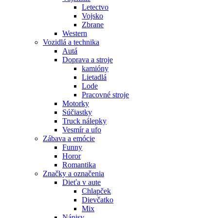
Letectvo
Vojsko
Zbrane
Western
Vozidlá a technika
Autá
Doprava a stroje
kamióny
Lietadlá
Lode
Pracovné stroje
Motorky
Súčiastky
Truck nálepky
Vesmír a ufo
Zábava a emócie
Funny
Horor
Romantika
Značky a označenia
Dieťa v aute
Chlapček
Dievčatko
Mix
Nápisy