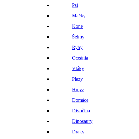
Psi
Mačky
Kone
Šelmy
Ryby
Oceánia
Vtáky
Plazy
Hmyz
Domáce
Divočina
Dinosaury
Draky