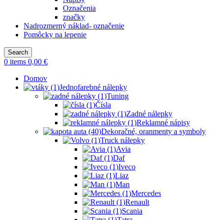
Označenia
značky
Nadrozmerný náklad- označenie
Pomôcky na lepenie
Search
0
items
0,00
€
Domov
Jednofarebné nálepky
Tuning
Čísla
Zadné nálepky
Reklamné nápisy
Dekoračné, oranmenty a symboly
Truck nálepky
Avia
Daf
Iveco
Liaz
Man
Mercedes
Renault
Scania
Tatra