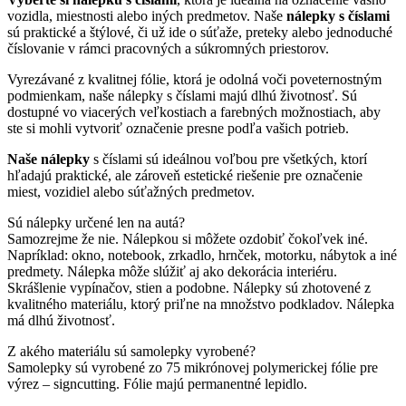
vozidla, miestnosti alebo iných predmetov. Naše
nálepky s číslami
sú praktické a štýlové, či už ide o súťaže, preteky alebo jednoduché
číslovanie v rámci pracovných a súkromných priestorov.
Vyrezávané z kvalitnej fólie, ktorá je odolná voči poveternostným
podmienkam, naše nálepky s číslami majú dlhú životnosť. Sú
dostupné vo viacerých veľkostiach a farebných možnostiach, aby
ste si mohli vytvoriť označenie presne podľa vašich potrieb.
Naše nálepky
s číslami sú ideálnou voľbou pre všetkých, ktorí
hľadajú praktické, ale zároveň estetické riešenie pre označenie
miest, vozidiel alebo súťažných predmetov.
Sú nálepky určené len na autá?
Samozrejme že nie. Nálepkou si môžete ozdobiť čokoľvek iné.
Napríklad: okno, notebook, zrkadlo, hrnček, motorku, nábytok a iné
predmety. Nálepka môže slúžiť aj ako dekorácia interiéru.
Skrášlenie vypínačov, stien a podobne. Nálepky sú zhotovené z
kvalitného materiálu, ktorý priľne na množstvo podkladov. Nálepka
má dlhú životnosť.
Z akého materiálu sú samolepky vyrobené?
Samolepky sú vyrobené zo 75 mikrónovej polymerickej fólie pre
výrez – signcutting. Fólie majú permanentné lepidlo.