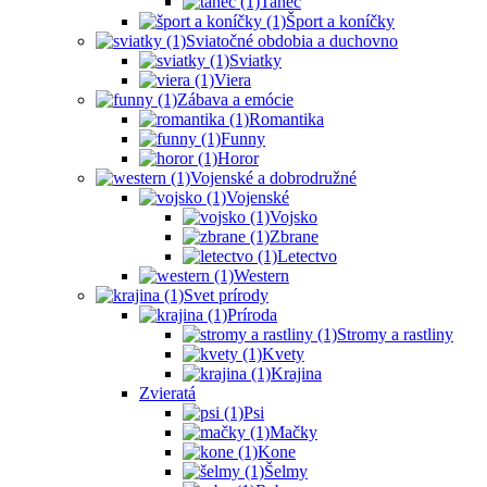
Tanec
Šport a koníčky
Sviatočné obdobia a duchovno
Sviatky
Viera
Zábava a emócie
Romantika
Funny
Horor
Vojenské a dobrodružné
Vojenské
Vojsko
Zbrane
Letectvo
Western
Svet prírody
Príroda
Stromy a rastliny
Kvety
Krajina
Zvieratá
Psi
Mačky
Kone
Šelmy