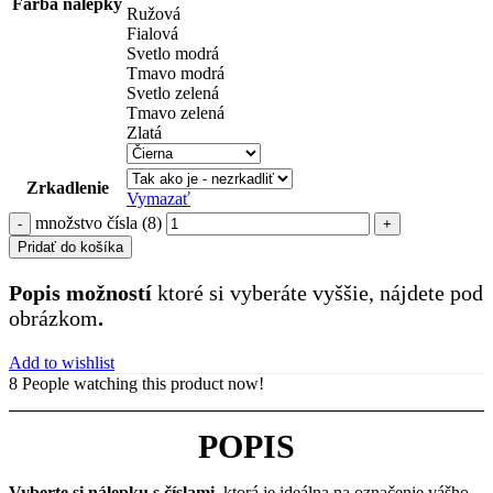
Farba nálepky
Ružová
Fialová
Svetlo modrá
Tmavo modrá
Svetlo zelená
Tmavo zelená
Zlatá
Zrkadlenie
Vymazať
množstvo čísla (8)
Pridať do košíka
Popis možností
ktoré si vyberáte vyššie, nájdete pod
obrázkom
.
Add to wishlist
8
People watching this product now!
POPIS
Vyberte si nálepku s číslami
, ktorá je ideálna na označenie vášho