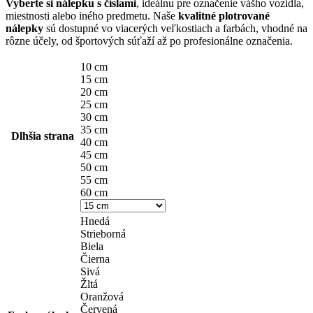
Vyberte si nálepku s číslami
, ideálnu pre označenie vášho vozidla,
miestnosti alebo iného predmetu. Naše
kvalitné plotrované
nálepky
sú dostupné vo viacerých veľkostiach a farbách, vhodné na
rôzne účely, od športových súťaží až po profesionálne označenia.
10 cm
15 cm
20 cm
25 cm
30 cm
35 cm
Dlhšia strana
40 cm
45 cm
50 cm
55 cm
60 cm
Hnedá
Strieborná
Biela
Čierna
Sivá
Žltá
Oranžová
Červená