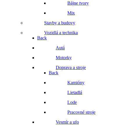
Bájne tvory
Mix
Stavby a budovy
Vozidlá a technika
Back
Autá
Motorky
Doprava a stroje
Back
Kamióny
Lietadlá
Lode
Pracovné stroje
Vesmír a ufo