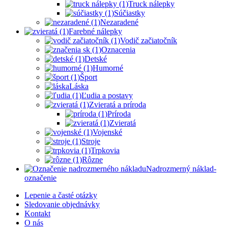
Truck nálepky
Súčiastky
Nezaradené
Farebné nálepky
Vodič začiatočník
Oznacenia
Detské
Humorné
Šport
Láska
Ľudia a postavy
Zvieratá a príroda
Príroda
Zvieratá
Vojenské
Stroje
Trpkovia
Rôzne
Nadrozmerný náklad-
označenie
Lepenie a časté otázky
Sledovanie objednávky
Kontakt
O nás