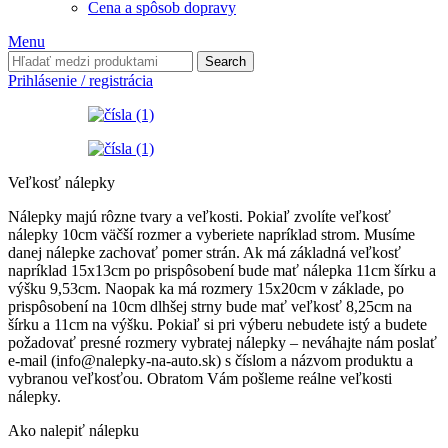
Cena a spôsob dopravy
Menu
Search
Prihlásenie / registrácia
Veľkosť nálepky
Nálepky majú rôzne tvary a veľkosti. Pokiaľ zvolíte veľkosť
nálepky 10cm väčší rozmer a vyberiete napríklad strom. Musíme
danej nálepke zachovať pomer strán. Ak má základná veľkosť
napríklad 15x13cm po prispôsobení bude mať nálepka 11cm šírku a
výšku 9,53cm. Naopak ka má rozmery 15x20cm v základe, po
prispôsobení na 10cm dlhšej strny bude mať veľkosť 8,25cm na
šírku a 11cm na výšku. Pokiaľ si pri výberu nebudete istý a budete
požadovať presné rozmery vybratej nálepky – neváhajte nám poslať
e-mail (info@nalepky-na-auto.sk) s číslom a názvom produktu a
vybranou veľkosťou. Obratom Vám pošleme reálne veľkosti
nálepky.
Ako nalepiť nálepku