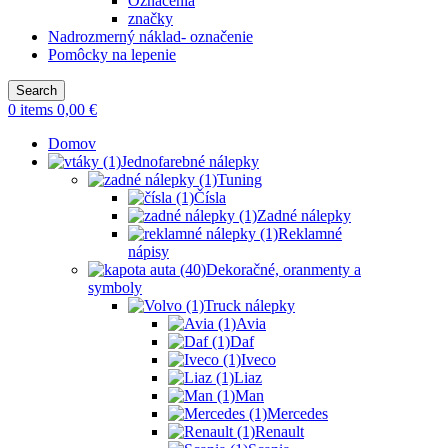
Označenia
značky
Nadrozmerný náklad- označenie
Pomôcky na lepenie
Search
0
items
0,00
€
Domov
Jednofarebné nálepky
Tuning
Čísla
Zadné nálepky
Reklamné
nápisy
Dekoračné, oranmenty a
symboly
Truck nálepky
Avia
Daf
Iveco
Liaz
Man
Mercedes
Renault