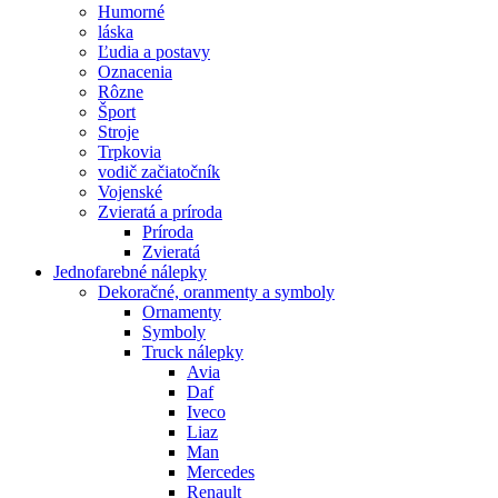
Humorné
láska
Ľudia a postavy
Oznacenia
Rôzne
Šport
Stroje
Trpkovia
vodič začiatočník
Vojenské
Zvieratá a príroda
Príroda
Zvieratá
Jednofarebné nálepky
Dekoračné, oranmenty a symboly
Ornamenty
Symboly
Truck nálepky
Avia
Daf
Iveco
Liaz
Man
Mercedes
Renault