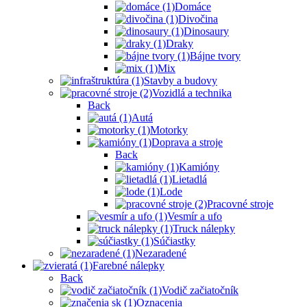
Domáce
Divočina
Dinosaury
Draky
Bájne tvory
Mix
Stavby a budovy
Vozidlá a technika
Back
Autá
Motorky
Doprava a stroje
Back
Kamióny
Lietadlá
Lode
Pracovné stroje
Vesmír a ufo
Truck nálepky
Súčiastky
Nezaradené
Farebné nálepky
Back
Vodič začiatočník
Oznacenia