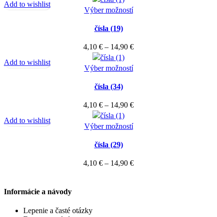
Add to wishlist
Možnosti
Tento
4,10 €
Výber možností
produktu.
si
produkt
through
môžete
čísla (19)
má
14,90 €
vybrať
viacero
Price
4,10
€
–
14,90
€
na
variantov.
range:
stránke
Add to wishlist
Možnosti
Tento
4,10 €
Výber možností
produktu.
si
produkt
through
môžete
čísla (34)
má
14,90 €
vybrať
viacero
Price
4,10
€
–
14,90
€
na
variantov.
range:
stránke
Add to wishlist
Možnosti
Tento
4,10 €
Výber možností
produktu.
si
produkt
through
môžete
čísla (29)
má
14,90 €
vybrať
viacero
Price
4,10
€
–
14,90
€
na
variantov.
range:
stránke
Možnosti
4,10 €
produktu.
si
Informácie a návody
through
môžete
14,90 €
Lepenie a časté otázky
vybrať