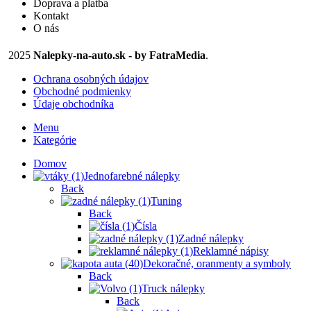
Doprava a platba
na
Kontakt
stránke
O nás
produktu.
2025
Nalepky-na-auto.sk - by FatraMedia
.
Ochrana osobných údajov
Obchodné podmienky
Údaje obchodníka
Menu
Kategórie
Domov
Jednofarebné nálepky
Back
Tuning
Back
Čísla
Zadné nálepky
Reklamné nápisy
Dekoračné, oranmenty a symboly
Back
Truck nálepky
Back