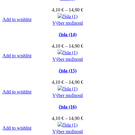
vybrať
viacero
Price
4,10
€
–
14,90
€
na
variantov.
range:
stránke
Add to wishlist
Možnosti
Tento
4,10 €
Výber možností
produktu.
si
produkt
through
môžete
čísla (14)
má
14,90 €
vybrať
viacero
Price
4,10
€
–
14,90
€
na
variantov.
range:
stránke
Add to wishlist
Možnosti
Tento
4,10 €
Výber možností
produktu.
si
produkt
through
môžete
čísla (15)
má
14,90 €
vybrať
viacero
Price
4,10
€
–
14,90
€
na
variantov.
range:
stránke
Add to wishlist
Možnosti
Tento
4,10 €
Výber možností
produktu.
si
produkt
through
môžete
čísla (16)
má
14,90 €
vybrať
viacero
Price
4,10
€
–
14,90
€
na
variantov.
range:
stránke
Add to wishlist
Možnosti
Tento
4,10 €
Výber možností
produktu.
si