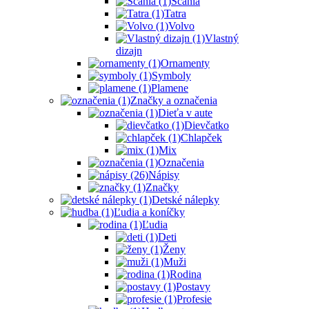
Scania
Tatra
Volvo
Vlastný
dizajn
Ornamenty
Symboly
Plamene
Značky a označenia
Dieťa v aute
Dievčatko
Chlapček
Mix
Označenia
Nápisy
Značky
Detské nálepky
Ľudia a koníčky
Ľudia
Deti
Ženy
Muži
Rodina
Postavy
Profesie