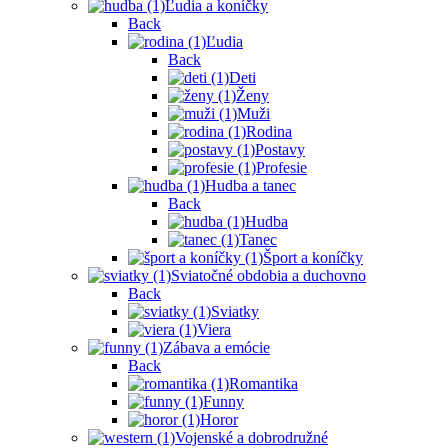
Ľudia a koníčky
Back
Ľudia
Back
Deti
Ženy
Muži
Rodina
Postavy
Profesie
Hudba a tanec
Back
Hudba
Tanec
Šport a koníčky
Sviatočné obdobia a duchovno
Back
Sviatky
Viera
Zábava a emócie
Back
Romantika
Funny
Horor
Vojenské a dobrodružné