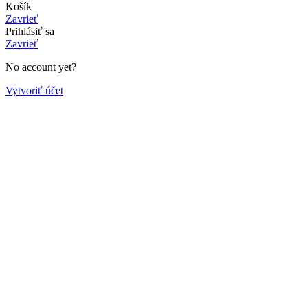
Košík
Zavrieť
Prihlásiť sa
Zavrieť
No account yet?
Vytvoriť účet