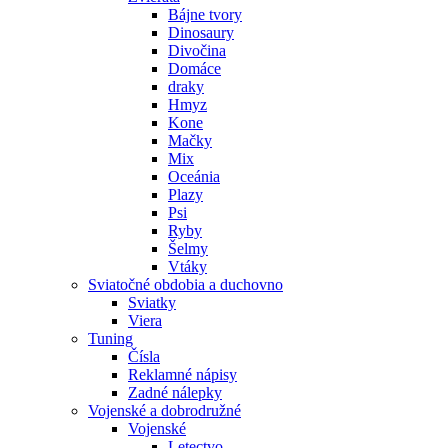
Bájne tvory
Dinosaury
Divočina
Domáce
draky
Hmyz
Kone
Mačky
Mix
Oceánia
Plazy
Psi
Ryby
Šelmy
Vtáky
Sviatočné obdobia a duchovno
Sviatky
Viera
Tuning
Čísla
Reklamné nápisy
Zadné nálepky
Vojenské a dobrodružné
Vojenské
Letectvo