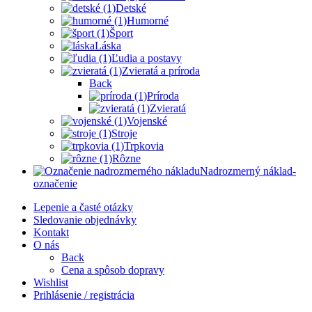
Detské
Humorné
Šport
Láska
Ľudia a postavy
Zvieratá a príroda
Back
Príroda
Zvieratá
Vojenské
Stroje
Trpkovia
Rôzne
Nadrozmerný náklad-
označenie
Lepenie a časté otázky
Sledovanie objednávky
Kontakt
O nás
Back
Cena a spôsob dopravy
Wishlist
Prihlásenie / registrácia