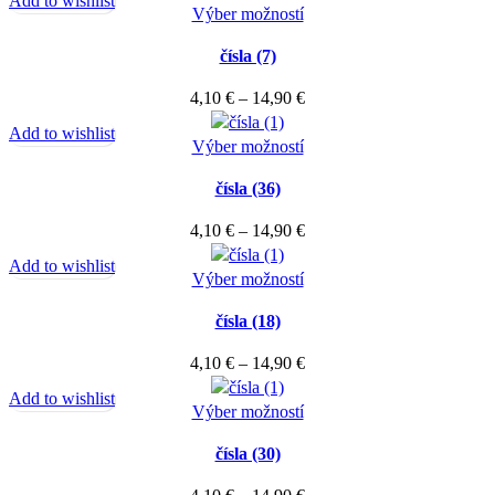
Add to wishlist
Možnosti
Tento
4,10 €
Výber možností
produktu.
si
produkt
through
môžete
čísla (7)
má
14,90 €
vybrať
viacero
Price
4,10
€
–
14,90
€
na
variantov.
range:
stránke
Add to wishlist
Možnosti
Tento
4,10 €
Výber možností
produktu.
si
produkt
through
môžete
čísla (36)
má
14,90 €
vybrať
viacero
Price
4,10
€
–
14,90
€
na
variantov.
range:
stránke
Add to wishlist
Možnosti
Tento
4,10 €
Výber možností
produktu.
si
produkt
through
môžete
čísla (18)
má
14,90 €
vybrať
viacero
Price
4,10
€
–
14,90
€
na
variantov.
range:
stránke
Add to wishlist
Možnosti
Tento
4,10 €
Výber možností
produktu.
si
produkt
through
môžete
čísla (30)
má
14,90 €
vybrať
viacero
Price