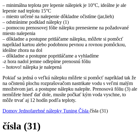
– minimálna teplota pre lepenie nálepiek je 10°C, ideálne je ale
lepenie nad teplotu 15°C
– miesto určené na nalepenie dôkladne očistíme (jar,lieh)
– odstránime podklad nálepky (1)
– pomocou prenosovej fólie nálepku prenesieme na požadované
miesto nalepenia
– dôkladne a postupne pritláčame nálepku, môžete si pomôcť
napríklad kartou alebo podobnou pevnou a rovnou pomôckou,
ideálne zhora na dol
– dôkladne a postupne popritláčame a vyhladíme
-z hora nadol jemne odlepíme prenosnú fóliu
– hotovo! nálepka je nalepená
Pokiaľ sa jedná o veľkú nálepku môžete si pomôcť napríklad tak že
na očistenú plochu rozprašovačom nastrikate vodu s veľmi malým
množstvom jari. a postupne nálepku nalepíte. Prenosovä fóliu (3) ale
nemôžete hneď dať dole, musíte počkať kým voda vyschne, to
môže trvať aj 12 hodín podľa teploty.
Domov
Jednofarebné nálepky
Tuning
Čísla
čísla (31)
čísla (31)