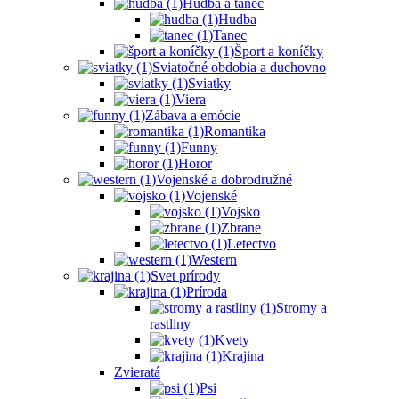
Hudba a tanec
Hudba
Tanec
Šport a koníčky
Sviatočné obdobia a duchovno
Sviatky
Viera
Zábava a emócie
Romantika
Funny
Horor
Vojenské a dobrodružné
Vojenské
Vojsko
Zbrane
Letectvo
Western
Svet prírody
Príroda
Stromy a
rastliny
Kvety
Krajina
Zvieratá
Psi