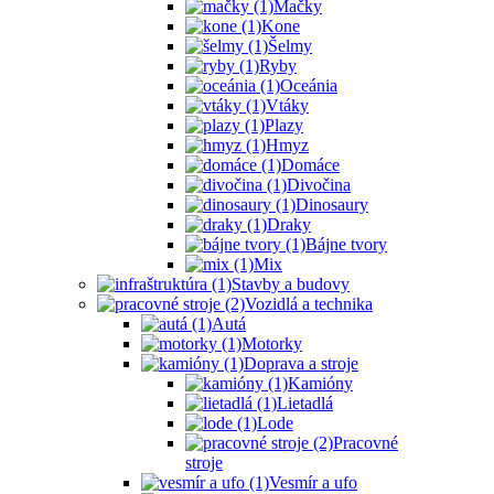
Mačky
Kone
Šelmy
Ryby
Oceánia
Vtáky
Plazy
Hmyz
Domáce
Divočina
Dinosaury
Draky
Bájne tvory
Mix
Stavby a budovy
Vozidlá a technika
Autá
Motorky
Doprava a stroje
Kamióny
Lietadlá
Lode
Pracovné
stroje
Vesmír a ufo