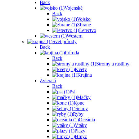
Back
Vojenské
Back
Vojsko
Zbrane
Letectvo
Western
Svet prírody
Back
Príroda
Back
Stromy a rastliny
Kvety
Krajina
Zvieratá
Back
Psi
Mačky
Kone
Šelmy
Ryby
Oceánia
Vtáky
Plazy
Hmyz