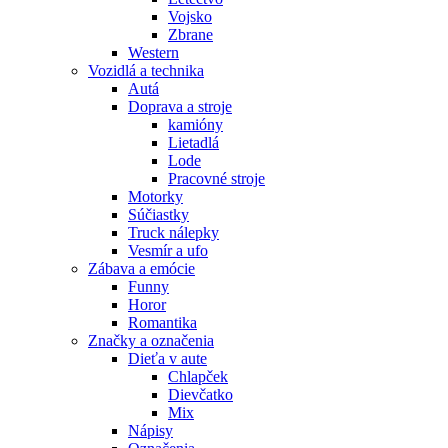
Vojsko
Zbrane
Western
Vozidlá a technika
Autá
Doprava a stroje
kamióny
Lietadlá
Lode
Pracovné stroje
Motorky
Súčiastky
Truck nálepky
Vesmír a ufo
Zábava a emócie
Funny
Horor
Romantika
Značky a označenia
Dieťa v aute
Chlapček
Dievčatko
Mix
Nápisy