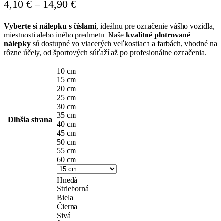
Price
4,10
€
–
14,90
€
range:
Vyberte si nálepku s číslami
, ideálnu pre označenie vášho vozidla,
4,10 €
miestnosti alebo iného predmetu. Naše
kvalitné plotrované
through
nálepky
sú dostupné vo viacerých veľkostiach a farbách, vhodné na
rôzne účely, od športových súťaží až po profesionálne označenia.
14,90 €
10 cm
15 cm
20 cm
25 cm
30 cm
35 cm
Dlhšia strana
40 cm
45 cm
50 cm
55 cm
60 cm
Hnedá
Strieborná
Biela
Čierna
Sivá