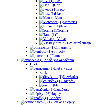
Avia
Daf
Iveco
Liaz
Man
Mercedes
Renault
Scania
Tatra
Volvo
Vlastný dizajn
Ornamenty
Symboly
Plamene
Značky a označenia
Back
Dieťa v aute
Back
Dievčatko
Chlapček
Mix
Označenia
Nápisy
Značky
Detské nálepky