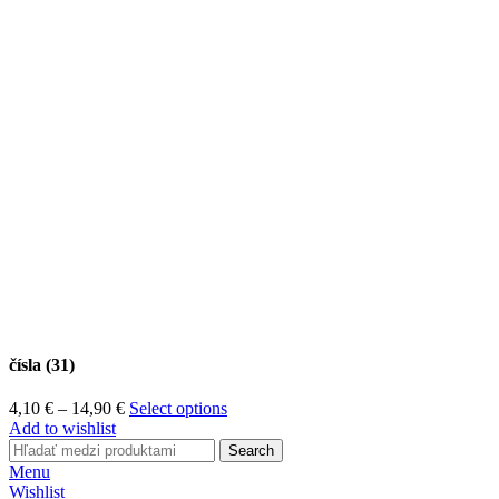
čísla (31)
Price
4,10
€
–
14,90
€
Select options
range:
Add to wishlist
4,10 €
Search
through
Menu
14,90 €
Wishlist