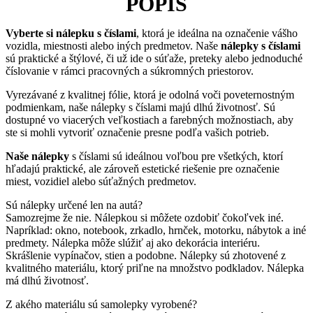
POPIS
Vyberte si nálepku s číslami
, ktorá je ideálna na označenie vášho
vozidla, miestnosti alebo iných predmetov. Naše
nálepky s číslami
sú praktické a štýlové, či už ide o súťaže, preteky alebo jednoduché
číslovanie v rámci pracovných a súkromných priestorov.
Vyrezávané z kvalitnej fólie, ktorá je odolná voči poveternostným
podmienkam, naše nálepky s číslami majú dlhú životnosť. Sú
dostupné vo viacerých veľkostiach a farebných možnostiach, aby
ste si mohli vytvoriť označenie presne podľa vašich potrieb.
Naše nálepky
s číslami sú ideálnou voľbou pre všetkých, ktorí
hľadajú praktické, ale zároveň estetické riešenie pre označenie
miest, vozidiel alebo súťažných predmetov.
Sú nálepky určené len na autá?
Samozrejme že nie. Nálepkou si môžete ozdobiť čokoľvek iné.
Napríklad: okno, notebook, zrkadlo, hrnček, motorku, nábytok a iné
predmety. Nálepka môže slúžiť aj ako dekorácia interiéru.
Skrášlenie vypínačov, stien a podobne. Nálepky sú zhotovené z
kvalitného materiálu, ktorý priľne na množstvo podkladov. Nálepka
má dlhú životnosť.
Z akého materiálu sú samolepky vyrobené?