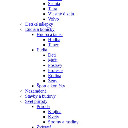
Scania
Tatra
Vlastný dizajn
Volvo
Detské nálepky
Ľudia a koníčky
Hudba a tanec
Hudba
Tanec
Ľudia
Deti
Muži
Postavy
Profesie
Rodina
Ženy
Šport a koníčky
Nezaradené
Stavby a budovy
Svet prírody
Príroda
Krajina
Kvety
Stromy a rastliny
Zvieratá