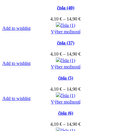
produkt
through
môžete
čísla (40)
má
14,90 €
vybrať
viacero
Price
4,10
€
–
14,90
€
na
variantov.
range:
stránke
Add to wishlist
Možnosti
Tento
4,10 €
Výber možností
produktu.
si
produkt
through
môžete
čísla (37)
má
14,90 €
vybrať
viacero
Price
4,10
€
–
14,90
€
na
variantov.
range:
stránke
Add to wishlist
Možnosti
Tento
4,10 €
Výber možností
produktu.
si
produkt
through
môžete
čísla (5)
má
14,90 €
vybrať
viacero
Price
4,10
€
–
14,90
€
na
variantov.
range:
stránke
Add to wishlist
Možnosti
Tento
4,10 €
Výber možností
produktu.
si
produkt
through
môžete
čísla (6)
má
14,90 €
vybrať
viacero
Price
4,10
€
–
14,90
€
na
variantov.
range:
stránke