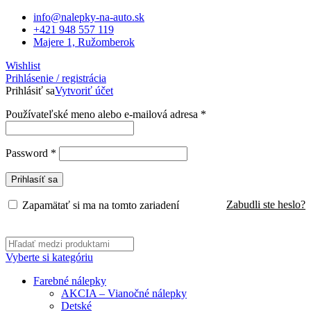
info@nalepky-na-auto.sk
+421 948 557 119
Majere 1, Ružomberok
Wishlist
Prihlásenie / registrácia
Prihlásiť sa
Vytvoriť účet
Povinné
Používateľské meno alebo e-mailová adresa
*
Povinné
Password
*
Prihlasíť sa
Zabudli ste heslo?
Zapamätať si ma na tomto zariadení
Vyberte si kategóriu
Farebné nálepky
AKCIA – Vianočné nálepky
Detské