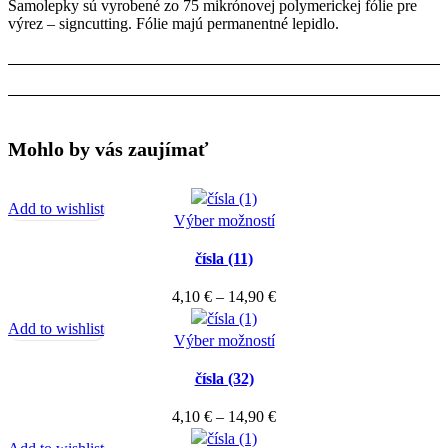
Samolepky sú vyrobené zo 75 mikrónovej polymerickej fólie pre
výrez – signcutting. Fólie majú permanentné lepidlo.
Mohlo by vás zaujímať
Add to wishlist
Tento
Výber možností
produkt
čísla (11)
má
viacero
Price
4,10
€
–
14,90
€
variantov.
range:
Add to wishlist
Možnosti
Tento
4,10 €
Výber možností
si
produkt
through
môžete
čísla (32)
má
14,90 €
vybrať
viacero
Price
4,10
€
–
14,90
€
na
variantov.
range:
stránke