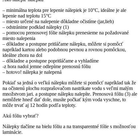
– minimálna teplota pre lepenie nálepiek je 10°C, ideálne je ale
lepenie nad teplotu 15°C
– miesto určené na nalepenie dôkladne očistíme (jar,lieh)
– odstránime podklad nálepky (1)
– pomocou prenosovej fólie nálepku prenesieme na požadované
miesto nalepenia
– dôkladne a postupne pritláčame nálepku, môžete si pomôcť
napríklad kartou alebo podobnou pevnou a rovnou pomôckou,
ideálne zhora na dol
– dôkladne a postupne popritláčame a vyhladíme
-z hora nadol jemne odlepíme prenosnú fóliu
– hotovo! nálepka je nalepená
Pokiaľ sa jedná o veľkú nálepku môžete si pomôcť napríklad tak že
na očistenú plochu rozprašovačom nastrikate vodu s veľmi malým
množstvom jari. a postupne nálepku nalepíte. Prenosovä fóliu (3) ale
nemôžete hneď dať dole, musíte počkať kým voda vyschne, to
môže trvať aj 12 hodín podľa teploty.
Akú fóliu vybrať?
Nálepky tlačíme na bielu fóliu a na transparentné fólie s možnosťou
laminácie.