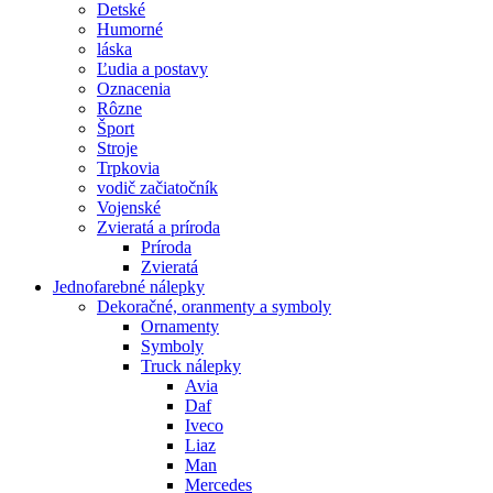
Detské
Humorné
láska
Ľudia a postavy
Oznacenia
Rôzne
Šport
Stroje
Trpkovia
vodič začiatočník
Vojenské
Zvieratá a príroda
Príroda
Zvieratá
Jednofarebné nálepky
Dekoračné, oranmenty a symboly
Ornamenty
Symboly
Truck nálepky
Avia
Daf
Iveco
Liaz
Man
Mercedes