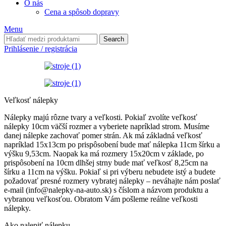
O nás
Cena a spôsob dopravy
Menu
Search
Prihlásenie / registrácia
Veľkosť nálepky
Nálepky majú rôzne tvary a veľkosti. Pokiaľ zvolíte veľkosť
nálepky 10cm väčší rozmer a vyberiete napríklad strom. Musíme
danej nálepke zachovať pomer strán. Ak má základná veľkosť
napríklad 15x13cm po prispôsobení bude mať nálepka 11cm šírku a
výšku 9,53cm. Naopak ka má rozmery 15x20cm v základe, po
prispôsobení na 10cm dlhšej strny bude mať veľkosť 8,25cm na
šírku a 11cm na výšku. Pokiaľ si pri výberu nebudete istý a budete
požadovať presné rozmery vybratej nálepky – neváhajte nám poslať
e-mail (info@nalepky-na-auto.sk) s číslom a názvom produktu a
vybranou veľkosťou. Obratom Vám pošleme reálne veľkosti
nálepky.
Ako nalepiť nálepku