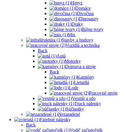
Hmyz
Domáce
Divočina
Dinosaury
Draky
Bájne tvory
Mix
Stavby a budovy
Vozidlá a technika
Back
Autá
Motorky
Doprava a stroje
Back
Kamióny
Lietadlá
Lode
Pracovné stroje
Vesmír a ufo
Truck nálepky
Súčiastky
Nezaradené
Farebné nálepky
Back
Vodič začiatočník