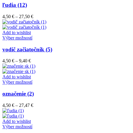
stránke
má
ľudia (12)
produktu.
viacero
variantov.
Price
4,50
€
–
27,50
€
Možnosti
range:
si
4,50 €
môžete
through
Add to wishlist
vybrať
Tento
27,50 €
Výber možností
na
produkt
stránke
má
vodič začiatočník (5)
produktu.
viacero
variantov.
Price
4,50
€
–
9,40
€
Možnosti
range:
si
4,50 €
môžete
through
Add to wishlist
vybrať
9,40 €
Tento
Výber možností
na
produkt
stránke
má
označenie (2)
produktu.
viacero
variantov.
Price
4,50
€
–
27,47
€
Možnosti
range:
si
4,50 €
môžete
through
Add to wishlist
vybrať
Tento
27,47 €
Výber možností
na
produkt