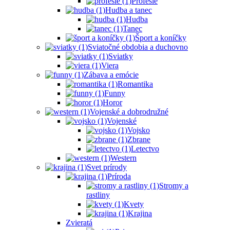
Profesie
Hudba a tanec
Hudba
Tanec
Šport a koníčky
Sviatočné obdobia a duchovno
Sviatky
Viera
Zábava a emócie
Romantika
Funny
Horor
Vojenské a dobrodružné
Vojenské
Vojsko
Zbrane
Letectvo
Western
Svet prírody
Príroda
Stromy a
rastliny
Kvety
Krajina
Zvieratá