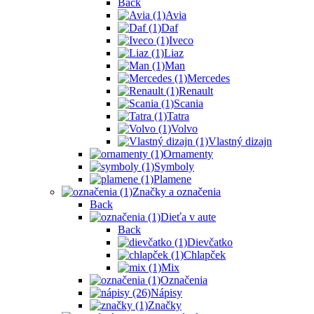
Back
Avia
Daf
Iveco
Liaz
Man
Mercedes
Renault
Scania
Tatra
Volvo
Vlastný dizajn
Ornamenty
Symboly
Plamene
Značky a označenia
Back
Dieťa v aute
Back
Dievčatko
Chlapček
Mix
Označenia
Nápisy
Značky