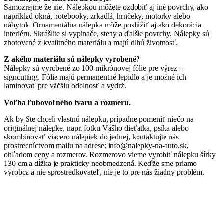
Samozrejme že nie. Nálepkou môžete ozdobiť aj iné povrchy, ako
napríklad okná, notebooky, zrkadlá, hrnčeky, motorky alebo
nábytok. Ornamentálna nálepka môže poslúžiť aj ako dekorácia
interiéru. Skrášlite si vypínače, steny a ďalšie povrchy. Nálepky sú
zhotovené z kvalitného materiálu a majú dlhú životnosť.
Z akého materiálu sú nálepky vyrobené?
Nálepky sú vyrobené zo 100 mikrónovej fólie pre výrez –
signcutting. Fólie majú permanentné lepidlo a je možné ich
laminovať pre väčšiu odolnosť a výdrž.
Voľba ľubovoľného tvaru a rozmeru.
Ak by Ste chceli vlastnú nálepku, prípadne pomeniť niečo na
originálnej nálepke, napr. fotku Vášho dieťatka, psíka alebo
skombinovať viacero nálepiek do jednej, kontaktujte nás
prostredníctvom mailu na adrese: info@nalepky-na-auto.sk,
ohľadom ceny a rozmerov. Rozmerovo vieme vyrobiť nálepku šírky
130 cm a dĺžka je prakticky neobmedzená. Keďže sme priamo
výrobca a nie sprostredkovateľ, nie je to pre nás žiadny problém.