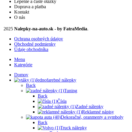
Lepenie a časté otázky
stránke
Doprava a platba
produktu.
Kontakt
O nás
2025
Nalepky-na-auto.sk - by FatraMedia
.
Ochrana osobných údajov
Obchodné podmienky
Údaje obchodníka
Menu
Kategórie
Domov
Jednofarebné nálepky
Back
Tuning
Back
Čísla
Zadné nálepky
Reklamné nápisy
Dekoračné, oranmenty a symboly
Back
Truck nálepky