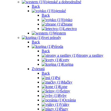
Vojenské a dobrodružné
Back
Vojenské
Back
Vojsko
Zbrane
Letectvo
Western
Svet prírody
Back
Príroda
Back
Stromy a rastliny
Kvety
Krajina
Zvieratá
Back
Psi
Mačky
Kone
Šelmy
Ryby
Oceánia
Vtáky
Plazy