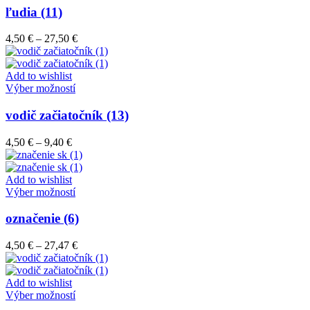
stránke
má
ľudia (11)
produktu.
viacero
variantov.
Price
4,50
€
–
27,50
€
Možnosti
range:
si
4,50 €
môžete
through
Add to wishlist
vybrať
Tento
27,50 €
Výber možností
na
produkt
stránke
má
vodič začiatočník (13)
produktu.
viacero
variantov.
Price
4,50
€
–
9,40
€
Možnosti
range:
si
4,50 €
môžete
through
Add to wishlist
vybrať
9,40 €
Tento
Výber možností
na
produkt
stránke
má
označenie (6)
produktu.
viacero
variantov.
Price
4,50
€
–
27,47
€
Možnosti
range:
si
4,50 €
môžete
through
Add to wishlist
vybrať
Tento
27,47 €
Výber možností
na
produkt