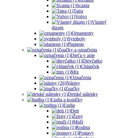
Scania
Tatra
Volvo
Vlastný
dizajn
Ornamenty
Symboly
Plamene
Značky a označenia
Dieťa v aute
Dievčatko
Chlapček
Mix
Označenia
Nápisy
Značky
Detské nálepky
Ľudia a koníčky
Ľudia
Deti
Ženy
Muži
Rodina
Postavy