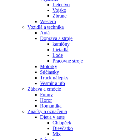
Letectvo
Vojsko
Zbrane
Western
Vozidlá a technika
Autá
Doprava a stroje
kamióny
Lietadlá
Lode
Pracovné stroje
Motorky
Súčiastky
Truck nálepky
Vesmír a ufo
Zábava a emócie
Funny
Horor
Romantika
Značky a označenia
Dieťa v aute
Chlapček
Dievčatko
Mix
Nápisy