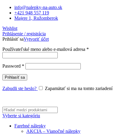
info@nalepky-na-auto.sk
+421 948 557 119
Majere 1, Ružomberok
Wishlist
Prihlásenie / registrácia
Prihlásiť sa
Vytvoriť účet
Povinné
Používateľské meno alebo e-mailová adresa
*
Povinné
Password
*
Prihlasíť sa
Zabudli ste heslo?
Zapamätať si ma na tomto zariadení
Vyberte si kategóriu
Farebné nálepky
AKCIA – Vianočné nálepky