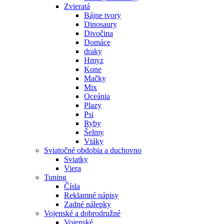
Zvieratá
Bájne tvory
Dinosaury
Divočina
Domáce
draky
Hmyz
Kone
Mačky
Mix
Oceánia
Plazy
Psi
Ryby
Šelmy
Vtáky
Sviatočné obdobia a duchovno
Sviatky
Viera
Tuning
Čísla
Reklamné nápisy
Zadné nálepky
Vojenské a dobrodružné
Vojenské