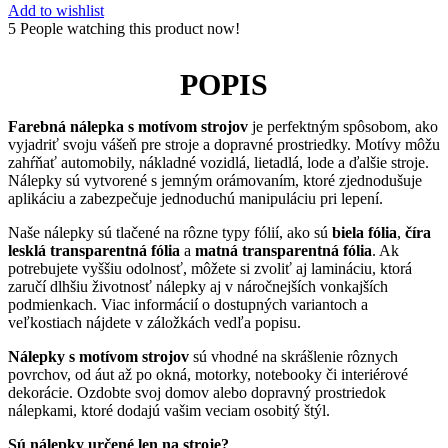
Add to wishlist
5
People watching this product now!
POPIS
Farebná nálepka s motívom strojov
je perfektným spôsobom, ako
vyjadriť svoju vášeň pre stroje a dopravné prostriedky. Motívy môžu
zahŕňať automobily, nákladné vozidlá, lietadlá, lode a ďalšie stroje.
Nálepky sú vytvorené s jemným orámovaním, ktoré zjednodušuje
aplikáciu a zabezpečuje jednoduchú manipuláciu pri lepení.
Naše nálepky sú tlačené na rôzne typy fólií, ako sú
biela fólia
,
číra
lesklá transparentná fólia
a
matná transparentná fólia
. Ak
potrebujete vyššiu odolnosť, môžete si zvoliť aj lamináciu, ktorá
zaručí dlhšiu životnosť nálepky aj v náročnejších vonkajších
podmienkach. Viac informácií o dostupných variantoch a
veľkostiach nájdete v záložkách vedľa popisu.
Nálepky s motívom strojov
sú vhodné na skrášlenie rôznych
povrchov, od áut až po okná, motorky, notebooky či interiérové
dekorácie. Ozdobte svoj domov alebo dopravný prostriedok
nálepkami, ktoré dodajú vašim veciam osobitý štýl.
Sú nálepky určené len na stroje?