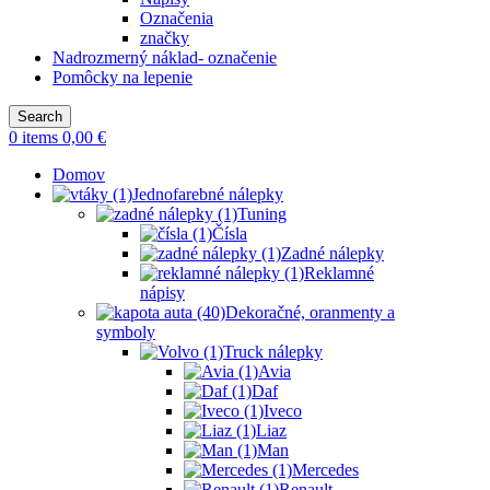
Označenia
značky
Nadrozmerný náklad- označenie
Pomôcky na lepenie
Search
0
items
0,00
€
Domov
Jednofarebné nálepky
Tuning
Čísla
Zadné nálepky
Reklamné
nápisy
Dekoračné, oranmenty a
symboly
Truck nálepky
Avia
Daf
Iveco
Liaz
Man
Mercedes
Renault