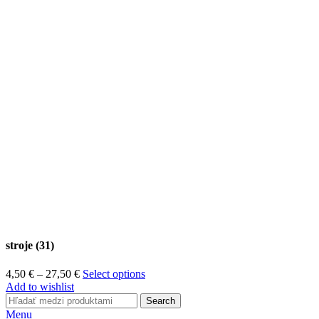
stroje (31)
Price
4,50
€
–
27,50
€
Select options
range:
Add to wishlist
4,50 €
Search
through
Menu