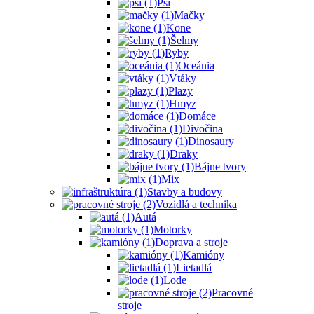
Psi
Mačky
Kone
Šelmy
Ryby
Oceánia
Vtáky
Plazy
Hmyz
Domáce
Divočina
Dinosaury
Draky
Bájne tvory
Mix
Stavby a budovy
Vozidlá a technika
Autá
Motorky
Doprava a stroje
Kamióny
Lietadlá
Lode
Pracovné
stroje