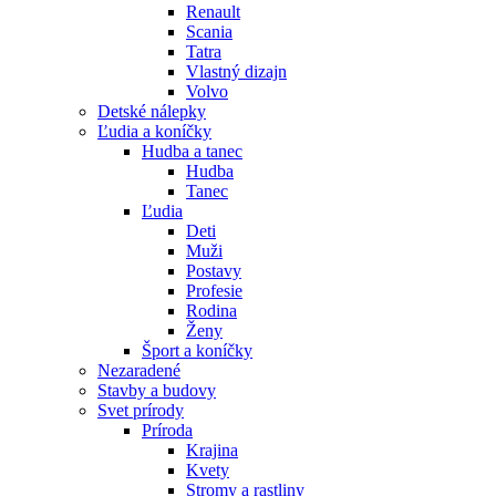
Renault
Scania
Tatra
Vlastný dizajn
Volvo
Detské nálepky
Ľudia a koníčky
Hudba a tanec
Hudba
Tanec
Ľudia
Deti
Muži
Postavy
Profesie
Rodina
Ženy
Šport a koníčky
Nezaradené
Stavby a budovy
Svet prírody
Príroda
Krajina
Kvety
Stromy a rastliny