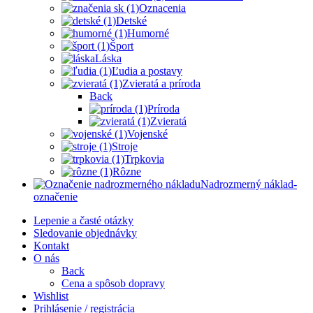
Oznacenia
Detské
Humorné
Šport
Láska
Ľudia a postavy
Zvieratá a príroda
Back
Príroda
Zvieratá
Vojenské
Stroje
Trpkovia
Rôzne
Nadrozmerný náklad-
označenie
Lepenie a časté otázky
Sledovanie objednávky
Kontakt
O nás
Back
Cena a spôsob dopravy
Wishlist
Prihlásenie / registrácia