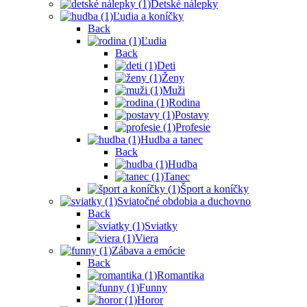
Detské nálepky
Ľudia a koníčky
Back
Ľudia
Back
Deti
Ženy
Muži
Rodina
Postavy
Profesie
Hudba a tanec
Back
Hudba
Tanec
Šport a koníčky
Sviatočné obdobia a duchovno
Back
Sviatky
Viera
Zábava a emócie
Back
Romantika
Funny
Horor