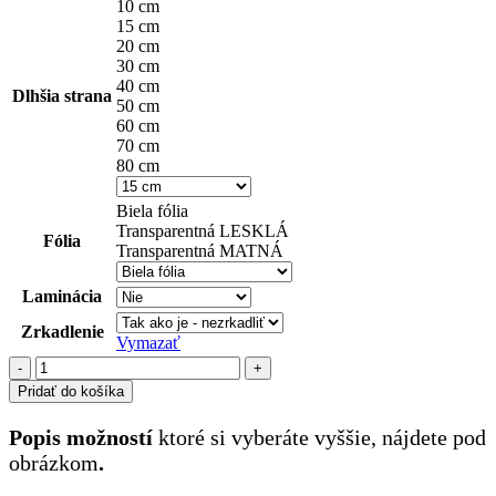
10 cm
15 cm
20 cm
30 cm
40 cm
Dlhšia strana
50 cm
60 cm
70 cm
80 cm
Biela fólia
Transparentná LESKLÁ
Fólia
Transparentná MATNÁ
Laminácia
Zrkadlenie
Vymazať
množstvo
stroje
Pridať do košíka
(31)
Popis možností
ktoré si vyberáte vyššie, nájdete pod
obrázkom
.