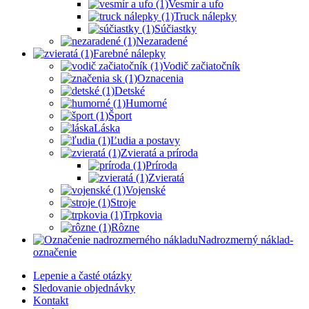
Vesmír a ufo
Truck nálepky
Súčiastky
Nezaradené
Farebné nálepky
Vodič začiatočník
Oznacenia
Detské
Humorné
Šport
Láska
Ľudia a postavy
Zvieratá a príroda
Príroda
Zvieratá
Vojenské
Stroje
Trpkovia
Rôzne
Nadrozmerný náklad-
označenie
Lepenie a časté otázky
Sledovanie objednávky
Kontakt