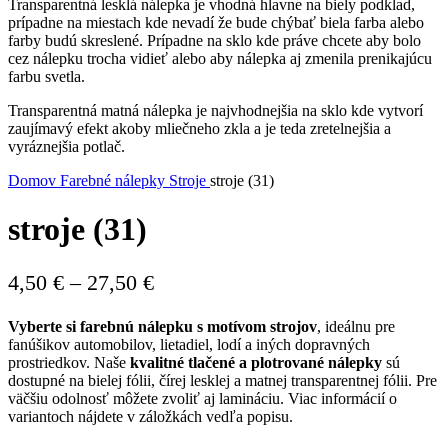
Transparentná lesklá nálepka je vhodná hlavne na biely podklad,
prípadne na miestach kde nevadí že bude chýbať biela farba alebo
farby budú skreslené. Prípadne na sklo kde práve chcete aby bolo
cez nálepku trocha vidieť alebo aby nálepka aj zmenila prenikajúcu
farbu svetla.
Transparentná matná nálepka je najvhodnejšia na sklo kde vytvorí
zaujímavý efekt akoby mliečneho zkla a je teda zretelnejšia a
vyráznejšia potlač.
Domov
Farebné nálepky
Stroje
stroje (31)
stroje (31)
Price
4,50
€
–
27,50
€
range:
Vyberte si farebnú nálepku s motívom strojov
, ideálnu pre
4,50 €
fanúšikov automobilov, lietadiel, lodí a iných dopravných
through
prostriedkov. Naše
kvalitné tlačené a plotrované nálepky
sú
dostupné na bielej fólii, čírej lesklej a matnej transparentnej fólii. Pre
27,50 €
väčšiu odolnosť môžete zvoliť aj lamináciu. Viac informácií o
variantoch nájdete v záložkách vedľa popisu.