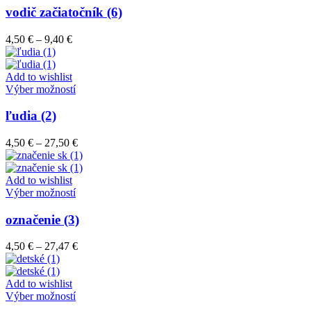
stránke
má
vodič začiatočník (6)
produktu.
viacero
variantov.
Price
4,50
€
–
9,40
€
Možnosti
range:
si
4,50 €
môžete
through
Add to wishlist
vybrať
9,40 €
Tento
Výber možností
na
produkt
stránke
má
ľudia (2)
produktu.
viacero
variantov.
Price
4,50
€
–
27,50
€
Možnosti
range:
si
4,50 €
môžete
through
Add to wishlist
vybrať
Tento
27,50 €
Výber možností
na
produkt
stránke
má
označenie (3)
produktu.
viacero
variantov.
Price
4,50
€
–
27,47
€
Možnosti
range:
si
4,50 €
môžete
through
Add to wishlist
vybrať
Tento
27,47 €
Výber možností
na
produkt