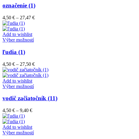
stránke
má
označenie (1)
produktu.
viacero
variantov.
Price
4,50
€
–
27,47
€
Možnosti
range:
si
4,50 €
môžete
through
Add to wishlist
vybrať
Tento
27,47 €
Výber možností
na
produkt
stránke
má
ľudia (1)
produktu.
viacero
variantov.
Price
4,50
€
–
27,50
€
Možnosti
range:
si
4,50 €
môžete
through
Add to wishlist
vybrať
Tento
27,50 €
Výber možností
na
produkt
stránke
má
vodič začiatočník (11)
produktu.
viacero
variantov.
Price
4,50
€
–
9,40
€
Možnosti
range:
si
4,50 €
môžete
through
Add to wishlist
vybrať
9,40 €
Tento
Výber možností
na
produkt