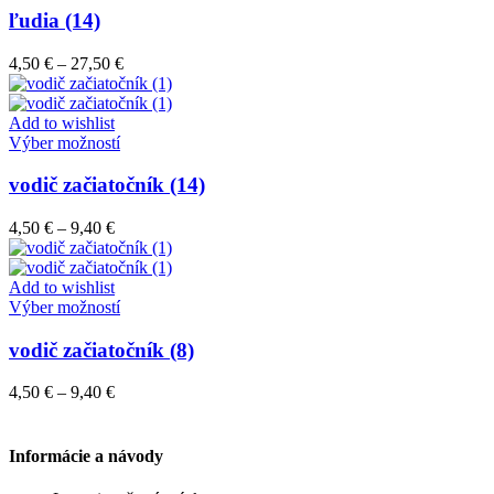
stránke
má
ľudia (14)
produktu.
viacero
variantov.
Price
4,50
€
–
27,50
€
Možnosti
range:
si
4,50 €
môžete
through
Add to wishlist
vybrať
Tento
27,50 €
Výber možností
na
produkt
stránke
má
vodič začiatočník (14)
produktu.
viacero
variantov.
Price
4,50
€
–
9,40
€
Možnosti
range:
si
4,50 €
môžete
through
Add to wishlist
vybrať
9,40 €
Tento
Výber možností
na
produkt
stránke
má
vodič začiatočník (8)
produktu.
viacero
variantov.
Price
4,50
€
–
9,40
€
Možnosti
range:
si
4,50 €
môžete
through
Informácie a návody
vybrať
9,40 €
na