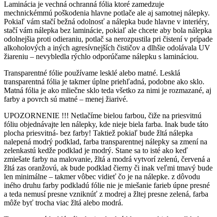
Laminácia je vechná ochranná fólia ktoré zamedzuje
mechnickémmú poškodenia hlavne potlače ale aj samotnej nálepky.
Pokiaľ vám stačí bežná odolnosť a nálepka bude hlavne v interiéry,
stačí vám nálepka bez laminácie, pokiaľ ale chcete aby bola nálepka
odolnejšia proti odieraniu, potlač sa nerozpustila pri čistení v prípade
alkoholových a iných agresívnejších čističov a dlhšie odolávala UV
žiareniu – nevybledla rýchlo odporúčame nálepku s lamináciou.
Transparentné fólie používame lesklé alebo matné. Lesklá
transparentná fólia je takmer úplne priehľadná, podobne ako sklo.
Matná fólia je ako mliečne sklo teda všetko za nimi je rozmazané, aj
farby a povrch sú matné – menej žiarivé.
UPOZORNENIE !!! Netlačíme bielou farbou, čiže na priesvitnú
fóliu objednávajte len nálepky, kde nieje biela farba. Inak bude táto
plocha priesvitná- bez farby! Taktiež pokiaľ bude žltá nálepka
nalepená modrý podklad, farba transparentnej nálepky sa zmení na
zelenkastú kedže podklad je modrý. Stane sa to isté ako keď
zmiešate farby na malovanie, žltá a modrá vytvorí zelenú, červená a
žltá zas oranžovú, ak bude podklad čierny či inak veľmi tmavý bude
len minimálne – takmer vôbec vidieť čo je na nálepke. z dôvodu
iného druhu farby podkladú fólie nie je miešanie farieb úpne presné
a teda nemusí presne vzniknúť z modrej a žltej presne zelená, farba
môže byť trocha viac žltá alebo modrá.