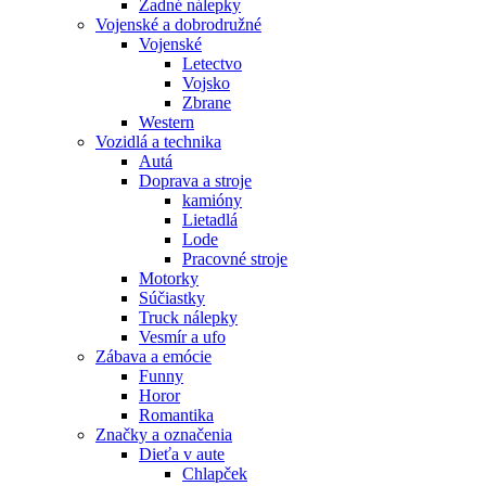
Zadné nálepky
Vojenské a dobrodružné
Vojenské
Letectvo
Vojsko
Zbrane
Western
Vozidlá a technika
Autá
Doprava a stroje
kamióny
Lietadlá
Lode
Pracovné stroje
Motorky
Súčiastky
Truck nálepky
Vesmír a ufo
Zábava a emócie
Funny
Horor
Romantika
Značky a označenia
Dieťa v aute
Chlapček