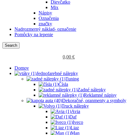
Dievčatko
Mix
Nápisy
Označenia
značky
Nadrozmerný náklad- označenie
Pomôcky na lepenie
Search
0,00
€
Domov
Jednofarebné nálepky
Tuning
Čísla
Zadné nálepky
Reklamné nápisy
Dekoračné, oranmenty a symboly
Truck nálepky
Avia
Daf
Iveco
Liaz
Man