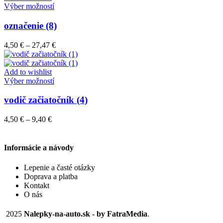
vybrať
Tento
27,50 €
Výber možností
na
produkt
stránke
má
označenie (8)
produktu.
viacero
variantov.
Price
4,50
€
–
27,47
€
Možnosti
range:
si
4,50 €
môžete
through
Add to wishlist
vybrať
Tento
27,47 €
Výber možností
na
produkt
stránke
má
vodič začiatočník (4)
produktu.
viacero
variantov.
Price
4,50
€
–
9,40
€
Možnosti
range:
si
4,50 €
môžete
through
Informácie a návody
vybrať
9,40 €
na
Lepenie a časté otázky
stránke
Doprava a platba
produktu.
Kontakt
O nás
2025
Nalepky-na-auto.sk - by FatraMedia
.