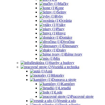
Mačky
Kone
Šelmy
Ryby
Oceánia
Vtáky
Plazy
Hmyz
Domáce
Divočina
Dinosaury
Draky
Bájne tvory
Mix
Stavby a budovy
Vozidlá a technika
Autá
Motorky
Doprava a stroje
Kamióny
Lietadlá
Lode
Pracovné stroje
Vesmír a ufo
Truck nálepky