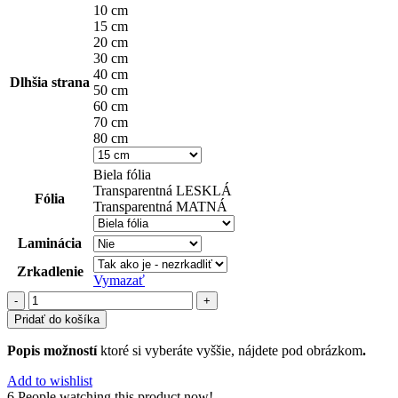
10 cm
15 cm
20 cm
30 cm
40 cm
Dlhšia strana
50 cm
60 cm
70 cm
80 cm
Biela fólia
Transparentná LESKLÁ
Fólia
Transparentná MATNÁ
Laminácia
Zrkadlenie
Vymazať
množstvo
ľudia
Pridať do košíka
(7)
Popis možností
ktoré si vyberáte vyššie, nájdete pod obrázkom
.
Add to wishlist
6
People watching this product now!