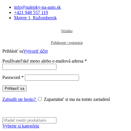
info@nalepky-na-auto.sk
+421 948 557 119
Majere 1, Ružomberok
Wishlist
Prihlásenie / registrácia
Prihlásiť sa
Vytvoriť účet
Povinné
Používateľské meno alebo e-mailová adresa
*
Povinné
Password
*
Prihlasíť sa
Zabudli ste heslo?
Zapamätať si ma na tomto zariadení
Vyberte si kategóriu