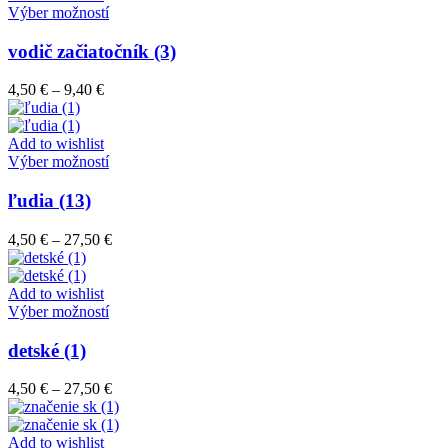
vybrať
Tento
27,47 €
Výber možností
na
produkt
stránke
má
vodič začiatočník (3)
produktu.
viacero
variantov.
Price
4,50
€
–
9,40
€
Možnosti
range:
si
4,50 €
môžete
through
Add to wishlist
vybrať
9,40 €
Tento
Výber možností
na
produkt
stránke
má
ľudia (13)
produktu.
viacero
variantov.
Price
4,50
€
–
27,50
€
Možnosti
range:
si
4,50 €
môžete
through
Add to wishlist
vybrať
Tento
27,50 €
Výber možností
na
produkt
stránke
má
detské (1)
produktu.
viacero
variantov.
Price
4,50
€
–
27,50
€
Možnosti
range:
si
4,50 €
môžete
through
Add to wishlist