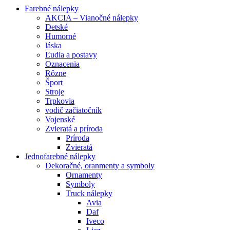
Farebné nálepky
AKCIA – Vianočné nálepky
Detské
Humorné
láska
Ľudia a postavy
Oznacenia
Rôzne
Šport
Stroje
Trpkovia
vodič začiatočník
Vojenské
Zvieratá a príroda
Príroda
Zvieratá
Jednofarebné nálepky
Dekoračné, oranmenty a symboly
Ornamenty
Symboly
Truck nálepky
Avia
Daf
Iveco