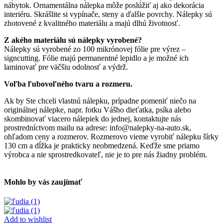
nábytok. Ornamentálna nálepka môže poslúžiť aj ako dekorácia
interiéru. Skrášlite si vypínače, steny a ďalšie povrchy. Nálepky sú
zhotovené z kvalitného materiálu a majú dlhú životnosť.
Z akého materiálu sú nálepky vyrobené?
Nálepky sú vyrobené zo 100 mikrónovej fólie pre výrez –
signcutting. Fólie majú permanentné lepidlo a je možné ich
laminovať pre väčšiu odolnosť a výdrž.
Voľba ľubovoľného tvaru a rozmeru.
Ak by Ste chceli vlastnú nálepku, prípadne pomeniť niečo na
originálnej nálepke, napr. fotku Vášho dieťatka, psíka alebo
skombinovať viacero nálepiek do jednej, kontaktujte nás
prostredníctvom mailu na adrese: info@nalepky-na-auto.sk,
ohľadom ceny a rozmerov. Rozmerovo vieme vyrobiť nálepku šírky
130 cm a dĺžka je prakticky neobmedzená. Keďže sme priamo
výrobca a nie sprostredkovateľ, nie je to pre nás žiadny problém.
Mohlo by vás zaujímať
Add to wishlist