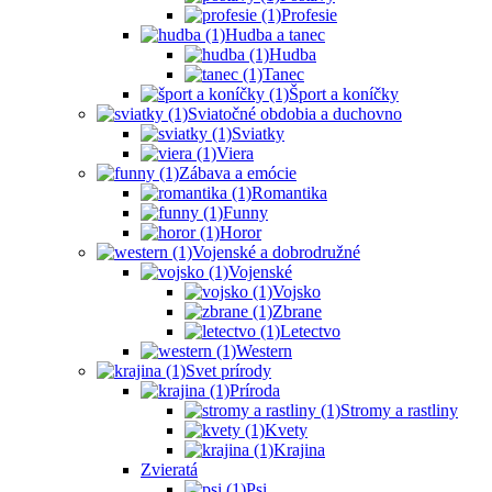
Profesie
Hudba a tanec
Hudba
Tanec
Šport a koníčky
Sviatočné obdobia a duchovno
Sviatky
Viera
Zábava a emócie
Romantika
Funny
Horor
Vojenské a dobrodružné
Vojenské
Vojsko
Zbrane
Letectvo
Western
Svet prírody
Príroda
Stromy a rastliny
Kvety
Krajina
Zvieratá
Psi