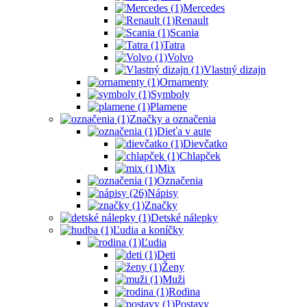
Mercedes
Renault
Scania
Tatra
Volvo
Vlastný dizajn
Ornamenty
Symboly
Plamene
Značky a označenia
Dieťa v aute
Dievčatko
Chlapček
Mix
Označenia
Nápisy
Značky
Detské nálepky
Ľudia a koníčky
Ľudia
Deti
Ženy
Muži
Rodina
Postavy