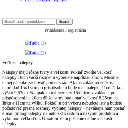
Search
Prihlásenie / registrácia
Veľkosť nálepky
Nálepky majú rôzne tvary a veľkosti. Pokiaľ zvolíte veľkosť
nálepky 10cm väčší rozmer a vyberiete napríklad strom. Musíme
danej nálepke zachovať pomer strán. Ak má základná veľkosť
napríklad 15x13cm po prispôsobení bude mať nálepka 11cm šírku a
výšku 9,53cm. Naopak ka má rozmery 15x20cm v základe, po
prispôsobení na 10cm dlhšej strny bude mať veľkosť 8,25cm na
šírku a 11cm na výšku. Pokiaľ si pri výberu nebudete istý a budete
požadovať presné rozmery vybratej nálepky – neváhajte nám poslať
e-mail (info@nalepky-na-auto.sk) s číslom a názvom produktu a
vybranou veľkosťou. Obratom Vám pošleme reálne veľkosti
nálepky.