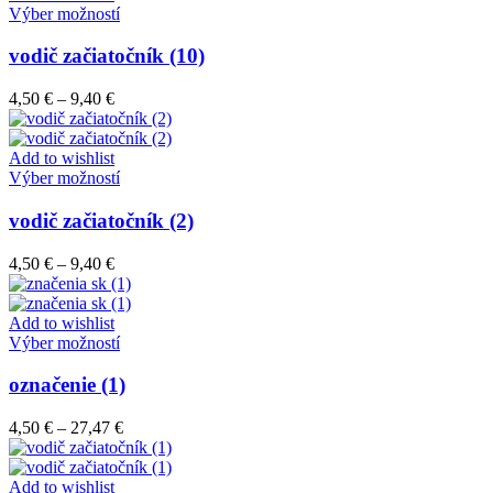
vybrať
9,40 €
Tento
Výber možností
na
produkt
stránke
má
vodič začiatočník (10)
produktu.
viacero
variantov.
Price
4,50
€
–
9,40
€
Možnosti
range:
si
4,50 €
môžete
through
Add to wishlist
vybrať
9,40 €
Tento
Výber možností
na
produkt
stránke
má
vodič začiatočník (2)
produktu.
viacero
variantov.
Price
4,50
€
–
9,40
€
Možnosti
range:
si
4,50 €
môžete
through
Add to wishlist
vybrať
9,40 €
Tento
Výber možností
na
produkt
stránke
má
označenie (1)
produktu.
viacero
variantov.
Price
4,50
€
–
27,47
€
Možnosti
range:
si
4,50 €
môžete
through
Add to wishlist