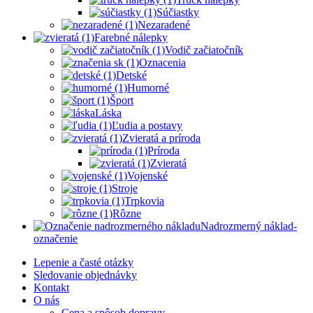
Súčiastky
Nezaradené
Farebné nálepky
Vodič začiatočník
Oznacenia
Detské
Humorné
Šport
Láska
Ľudia a postavy
Zvieratá a príroda
Príroda
Zvieratá
Vojenské
Stroje
Trpkovia
Rôzne
Nadrozmerný náklad-
označenie
Lepenie a časté otázky
Sledovanie objednávky
Kontakt
O nás
Cena a spôsob dopravy