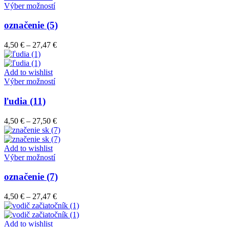
vybrať
9,40 €
Tento
Výber možností
na
produkt
stránke
má
označenie (5)
produktu.
viacero
variantov.
Price
4,50
€
–
27,47
€
Možnosti
range:
si
4,50 €
môžete
through
Add to wishlist
vybrať
Tento
27,47 €
Výber možností
na
produkt
stránke
má
ľudia (11)
produktu.
viacero
variantov.
Price
4,50
€
–
27,50
€
Možnosti
range:
si
4,50 €
môžete
through
Add to wishlist
vybrať
Tento
27,50 €
Výber možností
na
produkt
stránke
má
označenie (7)
produktu.
viacero
variantov.
Price
4,50
€
–
27,47
€
Možnosti
range:
si
4,50 €
môžete
through
Add to wishlist