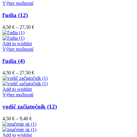
Tento
Výber možností
produkt
má
ľudia (12)
viacero
variantov.
Price
4,50
€
–
27,50
€
Možnosti
range:
si
4,50 €
môžete
through
Add to wishlist
vybrať
Tento
27,50 €
Výber možností
na
produkt
stránke
má
ľudia (4)
produktu.
viacero
variantov.
Price
4,50
€
–
27,50
€
Možnosti
range:
si
4,50 €
môžete
through
Add to wishlist
vybrať
Tento
27,50 €
Výber možností
na
produkt
stránke
má
vodič začiatočník (12)
produktu.
viacero
variantov.
Price
4,50
€
–
9,40
€
Možnosti
range:
si
4,50 €
môžete
through
Add to wishlist