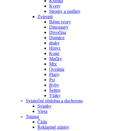
Krajina
Kvety
Stromy a rastliny
Zvieratá
Bájne tvory
Dinosaury
Divočina
Domáce
draky
Hmyz
Kone
Mačky
Mix
Oceánia
Plazy
Psi
Ryby
Šelmy
Vtáky
Sviatočné obdobia a duchovno
Sviatky
Viera
Tuning
Čísla
Reklamné nápisy