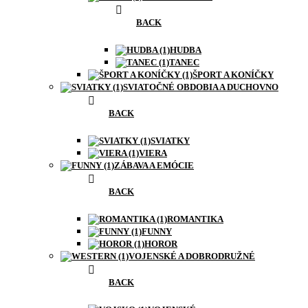
BACK
HUDBA
TANEC
ŠPORT A KONÍČKY
SVIATOČNÉ OBDOBIA A DUCHOVNO
BACK
SVIATKY
VIERA
ZÁBAVA A EMÓCIE
BACK
ROMANTIKA
FUNNY
HOROR
VOJENSKÉ A DOBRODRUŽNÉ
BACK