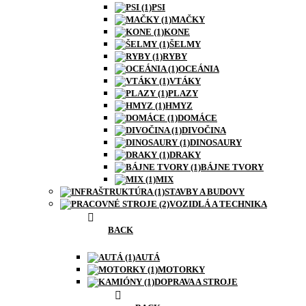
PSI
MAČKY
KONE
ŠELMY
RYBY
OCEÁNIA
VTÁKY
PLAZY
HMYZ
DOMÁCE
DIVOČINA
DINOSAURY
DRAKY
BÁJNE TVORY
MIX
STAVBY A BUDOVY
VOZIDLÁ A TECHNIKA
BACK
AUTÁ
MOTORKY
DOPRAVA A STROJE