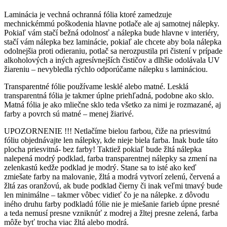
Laminácia je vechná ochranná fólia ktoré zamedzuje
mechnickémmú poškodenia hlavne potlače ale aj samotnej nálepky.
Pokiaľ vám stačí bežná odolnosť a nálepka bude hlavne v interiéry,
stačí vám nálepka bez laminácie, pokiaľ ale chcete aby bola nálepka
odolnejšia proti odieraniu, potlač sa nerozpustila pri čistení v prípade
alkoholových a iných agresívnejších čističov a dlhšie odolávala UV
žiareniu – nevybledla rýchlo odporúčame nálepku s lamináciou.
Transparentné fólie používame lesklé alebo matné. Lesklá
transparentná fólia je takmer úplne priehľadná, podobne ako sklo.
Matná fólia je ako mliečne sklo teda všetko za nimi je rozmazané, aj
farby a povrch sú matné – menej žiarivé.
UPOZORNENIE !!! Netlačíme bielou farbou, čiže na priesvitnú
fóliu objednávajte len nálepky, kde nieje biela farba. Inak bude táto
plocha priesvitná- bez farby! Taktiež pokiaľ bude žltá nálepka
nalepená modrý podklad, farba transparentnej nálepky sa zmení na
zelenkastú kedže podklad je modrý. Stane sa to isté ako keď
zmiešate farby na malovanie, žltá a modrá vytvorí zelenú, červená a
žltá zas oranžovú, ak bude podklad čierny či inak veľmi tmavý bude
len minimálne – takmer vôbec vidieť čo je na nálepke. z dôvodu
iného druhu farby podkladú fólie nie je miešanie farieb úpne presné
a teda nemusí presne vzniknúť z modrej a žltej presne zelená, farba
môže byť trocha viac žltá alebo modrá.