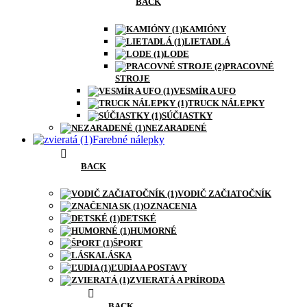
BACK
KAMIÓNY
LIETADLÁ
LODE
PRACOVNÉ
STROJE
VESMÍR A UFO
TRUCK NÁLEPKY
SÚČIASTKY
NEZARADENÉ
Farebné nálepky
BACK
VODIČ ZAČIATOČNÍK
OZNACENIA
DETSKÉ
HUMORNÉ
ŠPORT
LÁSKA
ĽUDIA A POSTAVY
ZVIERATÁ A PRÍRODA
BACK