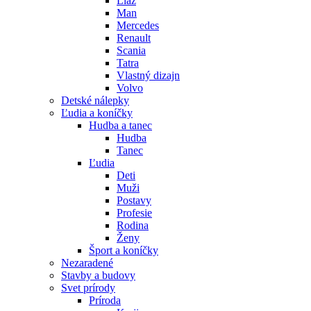
Liaz
Man
Mercedes
Renault
Scania
Tatra
Vlastný dizajn
Volvo
Detské nálepky
Ľudia a koníčky
Hudba a tanec
Hudba
Tanec
Ľudia
Deti
Muži
Postavy
Profesie
Rodina
Ženy
Šport a koníčky
Nezaradené
Stavby a budovy
Svet prírody
Príroda