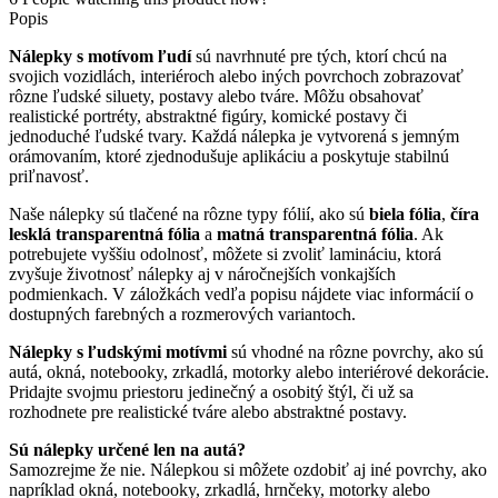
Popis
Nálepky s motívom ľudí
sú navrhnuté pre tých, ktorí chcú na
svojich vozidlách, interiéroch alebo iných povrchoch zobrazovať
rôzne ľudské siluety, postavy alebo tváre. Môžu obsahovať
realistické portréty, abstraktné figúry, komické postavy či
jednoduché ľudské tvary. Každá nálepka je vytvorená s jemným
orámovaním, ktoré zjednodušuje aplikáciu a poskytuje stabilnú
priľnavosť.
Naše nálepky sú tlačené na rôzne typy fólií, ako sú
biela fólia
,
číra
lesklá transparentná fólia
a
matná transparentná fólia
. Ak
potrebujete vyššiu odolnosť, môžete si zvoliť lamináciu, ktorá
zvyšuje životnosť nálepky aj v náročnejších vonkajších
podmienkach. V záložkách vedľa popisu nájdete viac informácií o
dostupných farebných a rozmerových variantoch.
Nálepky s ľudskými motívmi
sú vhodné na rôzne povrchy, ako sú
autá, okná, notebooky, zrkadlá, motorky alebo interiérové dekorácie.
Pridajte svojmu priestoru jedinečný a osobitý štýl, či už sa
rozhodnete pre realistické tváre alebo abstraktné postavy.
Sú nálepky určené len na autá?
Samozrejme že nie. Nálepkou si môžete ozdobiť aj iné povrchy, ako
napríklad okná, notebooky, zrkadlá, hrnčeky, motorky alebo