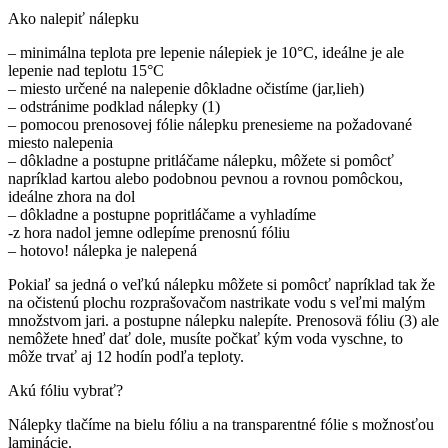
Ako nalepiť nálepku
– minimálna teplota pre lepenie nálepiek je 10°C, ideálne je ale
lepenie nad teplotu 15°C
– miesto určené na nalepenie dôkladne očistíme (jar,lieh)
– odstránime podklad nálepky (1)
– pomocou prenosovej fólie nálepku prenesieme na požadované
miesto nalepenia
– dôkladne a postupne pritláčame nálepku, môžete si pomôcť
napríklad kartou alebo podobnou pevnou a rovnou pomôckou,
ideálne zhora na dol
– dôkladne a postupne popritláčame a vyhladíme
-z hora nadol jemne odlepíme prenosnú fóliu
– hotovo! nálepka je nalepená
Pokiaľ sa jedná o veľkú nálepku môžete si pomôcť napríklad tak že
na očistenú plochu rozprašovačom nastrikate vodu s veľmi malým
množstvom jari. a postupne nálepku nalepíte. Prenosovä fóliu (3) ale
nemôžete hneď dať dole, musíte počkať kým voda vyschne, to
môže trvať aj 12 hodín podľa teploty.
Akú fóliu vybrať?
Nálepky tlačíme na bielu fóliu a na transparentné fólie s možnosťou
laminácie.