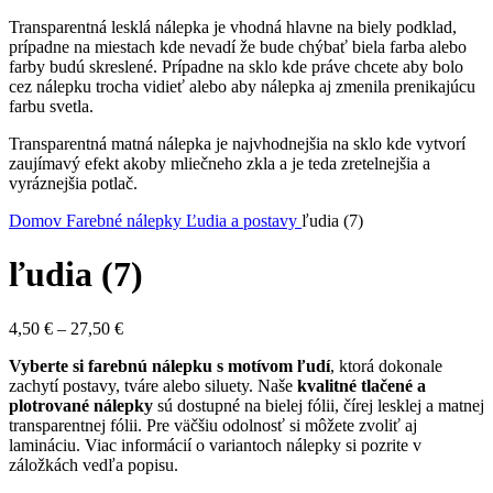
Transparentná lesklá nálepka je vhodná hlavne na biely podklad,
prípadne na miestach kde nevadí že bude chýbať biela farba alebo
farby budú skreslené. Prípadne na sklo kde práve chcete aby bolo
cez nálepku trocha vidieť alebo aby nálepka aj zmenila prenikajúcu
farbu svetla.
Transparentná matná nálepka je najvhodnejšia na sklo kde vytvorí
zaujímavý efekt akoby mliečneho zkla a je teda zretelnejšia a
vyráznejšia potlač.
Domov
Farebné nálepky
Ľudia a postavy
ľudia (7)
ľudia (7)
Price
4,50
€
–
27,50
€
range:
Vyberte si farebnú nálepku s motívom ľudí
, ktorá dokonale
4,50 €
zachytí postavy, tváre alebo siluety. Naše
kvalitné tlačené a
through
plotrované nálepky
sú dostupné na bielej fólii, čírej lesklej a matnej
27,50 €
transparentnej fólii. Pre väčšiu odolnosť si môžete zvoliť aj
lamináciu. Viac informácií o variantoch nálepky si pozrite v
záložkách vedľa popisu.