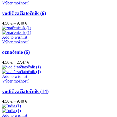
vybrať
Tento
27,47 €
Výber možností
na
produkt
stránke
má
vodič začiatočník (6)
produktu.
viacero
variantov.
Price
4,50
€
–
9,40
€
Možnosti
range:
si
4,50 €
môžete
through
Add to wishlist
vybrať
9,40 €
Tento
Výber možností
na
produkt
stránke
má
označenie (6)
produktu.
viacero
variantov.
Price
4,50
€
–
27,47
€
Možnosti
range:
si
4,50 €
môžete
through
Add to wishlist
vybrať
Tento
27,47 €
Výber možností
na
produkt
stránke
má
vodič začiatočník (14)
produktu.
viacero
variantov.
Price
4,50
€
–
9,40
€
Možnosti
range:
si
4,50 €
môžete
through
Add to wishlist