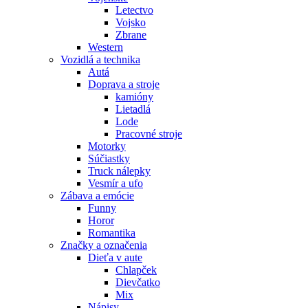
Letectvo
Vojsko
Zbrane
Western
Vozidlá a technika
Autá
Doprava a stroje
kamióny
Lietadlá
Lode
Pracovné stroje
Motorky
Súčiastky
Truck nálepky
Vesmír a ufo
Zábava a emócie
Funny
Horor
Romantika
Značky a označenia
Dieťa v aute
Chlapček
Dievčatko
Mix
Nápisy