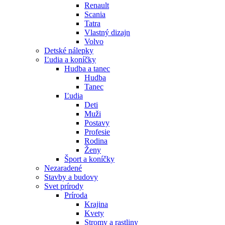
Renault
Scania
Tatra
Vlastný dizajn
Volvo
Detské nálepky
Ľudia a koníčky
Hudba a tanec
Hudba
Tanec
Ľudia
Deti
Muži
Postavy
Profesie
Rodina
Ženy
Šport a koníčky
Nezaradené
Stavby a budovy
Svet prírody
Príroda
Krajina
Kvety
Stromy a rastliny