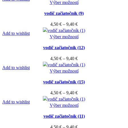
Tento
4,50 €
Výber možností
produktu.
si
produkt
through
môžete
vodič začiatočník (9)
má
27,50 €
vybrať
viacero
Price
4,50
€
–
9,40
€
na
variantov.
range:
stránke
Add to wishlist
Možnosti
4,50 €
Tento
Výber možností
produktu.
si
through
produkt
môžete
vodič začiatočník (12)
9,40 €
má
vybrať
viacero
Price
4,50
€
–
9,40
€
na
variantov.
range:
stránke
Add to wishlist
Možnosti
4,50 €
Tento
Výber možností
produktu.
si
through
produkt
môžete
vodič začiatočník (15)
9,40 €
má
vybrať
viacero
Price
4,50
€
–
9,40
€
na
variantov.
range:
stránke
Add to wishlist
Možnosti
4,50 €
Tento
Výber možností
produktu.
si
through
produkt
môžete
vodič začiatočník (11)
9,40 €
má
vybrať
viacero
Price
4,50
€
–
9,40
€
na