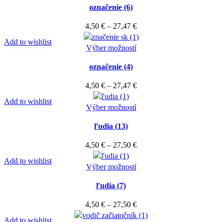
môžete
označenie (6)
má
27,47 €
vybrať
viacero
Price
4,50
€
–
27,47
€
na
variantov.
range:
stránke
Add to wishlist
Možnosti
Tento
4,50 €
Výber možností
produktu.
si
produkt
through
môžete
označenie (4)
má
27,47 €
vybrať
viacero
Price
4,50
€
–
27,47
€
na
variantov.
range:
stránke
Add to wishlist
Možnosti
Tento
4,50 €
Výber možností
produktu.
si
produkt
through
môžete
ľudia (13)
má
27,47 €
vybrať
viacero
Price
4,50
€
–
27,50
€
na
variantov.
range:
stránke
Add to wishlist
Možnosti
Tento
4,50 €
Výber možností
produktu.
si
produkt
through
môžete
ľudia (7)
má
27,50 €
vybrať
viacero
Price
4,50
€
–
27,50
€
na
variantov.
range:
stránke
Add to wishlist
Možnosti