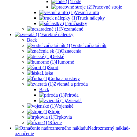
Lode
Pracovné stroje
Vesmír a ufo
Truck nálepky
Súčiastky
Nezaradené
Farebné nálepky
Back
Vodič začiatočník
Oznacenia
Detské
Humorné
Šport
Láska
Ľudia a postavy
Zvieratá a príroda
Back
Príroda
Zvieratá
Vojenské
Stroje
Trpkovia
Rôzne
Nadrozmerný náklad-
označenie