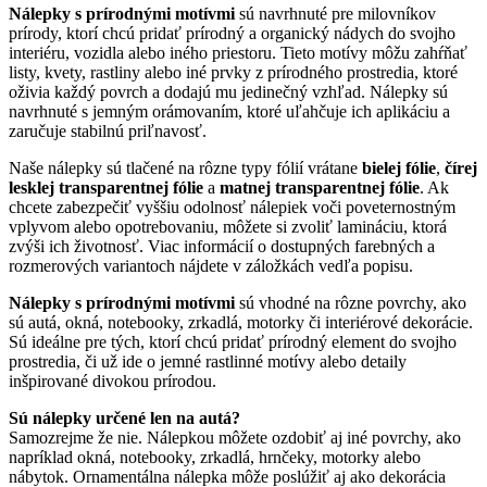
Nálepky s prírodnými motívmi
sú navrhnuté pre milovníkov
prírody, ktorí chcú pridať prírodný a organický nádych do svojho
interiéru, vozidla alebo iného priestoru. Tieto motívy môžu zahŕňať
listy, kvety, rastliny alebo iné prvky z prírodného prostredia, ktoré
oživia každý povrch a dodajú mu jedinečný vzhľad. Nálepky sú
navrhnuté s jemným orámovaním, ktoré uľahčuje ich aplikáciu a
zaručuje stabilnú priľnavosť.
Naše nálepky sú tlačené na rôzne typy fólií vrátane
bielej fólie
,
čírej
lesklej transparentnej fólie
a
matnej transparentnej fólie
. Ak
chcete zabezpečiť vyššiu odolnosť nálepiek voči poveternostným
vplyvom alebo opotrebovaniu, môžete si zvoliť lamináciu, ktorá
zvýši ich životnosť. Viac informácií o dostupných farebných a
rozmerových variantoch nájdete v záložkách vedľa popisu.
Nálepky s prírodnými motívmi
sú vhodné na rôzne povrchy, ako
sú autá, okná, notebooky, zrkadlá, motorky či interiérové dekorácie.
Sú ideálne pre tých, ktorí chcú pridať prírodný element do svojho
prostredia, či už ide o jemné rastlinné motívy alebo detaily
inšpirované divokou prírodou.
Sú nálepky určené len na autá?
Samozrejme že nie. Nálepkou môžete ozdobiť aj iné povrchy, ako
napríklad okná, notebooky, zrkadlá, hrnčeky, motorky alebo
nábytok. Ornamentálna nálepka môže poslúžiť aj ako dekorácia