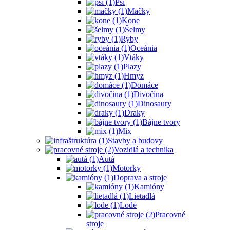
Psi
Mačky
Kone
Šelmy
Ryby
Oceánia
Vtáky
Plazy
Hmyz
Domáce
Divočina
Dinosaury
Draky
Bájne tvory
Mix
Stavby a budovy
Vozidlá a technika
Autá
Motorky
Doprava a stroje
Kamióny
Lietadlá
Lode
Pracovné
stroje