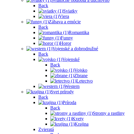
Sviatočné obdobia a duchovno
Back
Sviatky
Viera
Zábava a emócie
Back
Romantika
Funny
Horor
Vojenské a dobrodružné
Back
Vojenské
Back
Vojsko
Zbrane
Letectvo
Western
Svet prírody
Back
Príroda
Back
Stromy a rastliny
Kvety
Krajina
Zvieratá