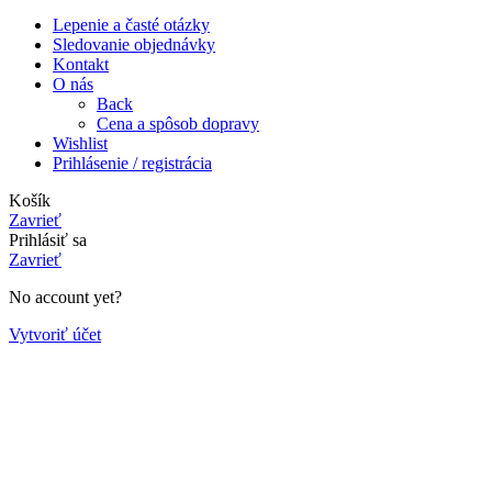
Lepenie a časté otázky
Sledovanie objednávky
Kontakt
O nás
Back
Cena a spôsob dopravy
Wishlist
Prihlásenie / registrácia
Košík
Zavrieť
Prihlásiť sa
Zavrieť
No account yet?
Vytvoriť účet