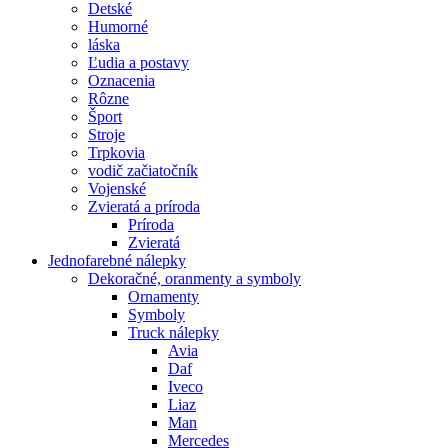
Detské
Humorné
láska
Ľudia a postavy
Oznacenia
Rôzne
Šport
Stroje
Trpkovia
vodič začiatočník
Vojenské
Zvieratá a príroda
Príroda
Zvieratá
Jednofarebné nálepky
Dekoračné, oranmenty a symboly
Ornamenty
Symboly
Truck nálepky
Avia
Daf
Iveco
Liaz
Man
Mercedes