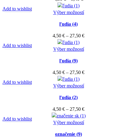
variantov.
range:
stránke
Add to wishlist
Možnosti
4,50 €
Tento
Výber možností
produktu.
si
through
produkt
môžete
ľudia (4)
9,40 €
má
vybrať
viacero
Price
4,50
€
–
27,50
€
na
variantov.
range:
stránke
Add to wishlist
Možnosti
Tento
4,50 €
Výber možností
produktu.
si
produkt
through
môžete
ľudia (9)
má
27,50 €
vybrať
viacero
Price
4,50
€
–
27,50
€
na
variantov.
range:
stránke
Add to wishlist
Možnosti
Tento
4,50 €
Výber možností
produktu.
si
produkt
through
môžete
ľudia (2)
má
27,50 €
vybrať
viacero
Price
4,50
€
–
27,50
€
na
variantov.
range:
stránke
Add to wishlist
Možnosti
Tento
4,50 €
Výber možností
produktu.
si
produkt
through
môžete
označenie (9)
má
27,50 €