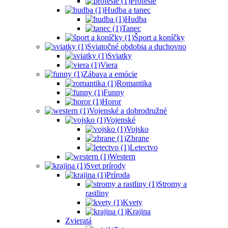
Profesie
Hudba a tanec
Hudba
Tanec
Šport a koníčky
Sviatočné obdobia a duchovno
Sviatky
Viera
Zábava a emócie
Romantika
Funny
Horor
Vojenské a dobrodružné
Vojenské
Vojsko
Zbrane
Letectvo
Western
Svet prírody
Príroda
Stromy a
rastliny
Kvety
Krajina
Zvieratá