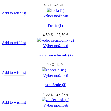
viacero
Price
4,50
€
–
9,40
€
variantov.
range:
Add to wishlist
Možnosti
4,50 €
Tento
Výber možností
si
through
produkt
môžete
ľudia (1)
9,40 €
má
vybrať
viacero
Price
4,50
€
–
27,50
€
na
variantov.
range:
stránke
Add to wishlist
Možnosti
Tento
4,50 €
Výber možností
produktu.
si
produkt
through
môžete
vodič začiatočník (2)
má
27,50 €
vybrať
viacero
Price
4,50
€
–
9,40
€
na
variantov.
range:
stránke
Add to wishlist
Možnosti
4,50 €
Tento
Výber možností
produktu.
si
through
produkt
môžete
označenie (3)
9,40 €
má
vybrať
viacero
Price
4,50
€
–
27,47
€
na
variantov.
range:
stránke
Add to wishlist
Možnosti
Tento
4,50 €
Výber možností
produktu.
si
produkt
through