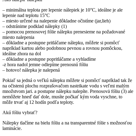
– minimálna teplota pre lepenie nálepiek je 10°C, ideálne je ale
lepenie nad teplotu 15°C
– miesto určené na nalepenie dôkladne očistíme (jar,lieh)
– odstránime podklad nálepky (1)
– pomocou prenosovej fólie nálepku prenesieme na požadované
miesto nalepenia
– dôkladne a postupne pritláčame nálepku, môžete si pomôcť
napríklad kartou alebo podobnou pevnou a rovnou pomôckou,
ideálne zhora na dol
– dôkladne a postupne popritláčame a vyhladíme
-z hora nadol jemne odlepíme prenosnú fóliu
– hotovo! nálepka je nalepená
Pokiaľ sa jedná o veľkú nálepku môžete si pomôcť napríklad tak že
na očistenú plochu rozprašovačom nastrikate vodu s veľmi malým
množstvom jari. a postupne nálepku nalepíte. Prenosovä fóliu (3) ale
nemôžete hneď dať dole, musíte počkať kým voda vyschne, to
môže trvať aj 12 hodín podľa teploty.
Akú fóliu vybrať?
Nálepky tlačíme na bielu fóliu a na transparentné fólie s možnosťou
laminácie.