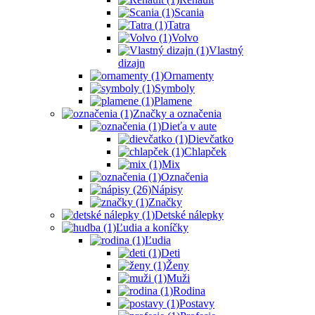
Scania
Tatra
Volvo
Vlastný
dizajn
Ornamenty
Symboly
Plamene
Značky a označenia
Dieťa v aute
Dievčatko
Chlapček
Mix
Označenia
Nápisy
Značky
Detské nálepky
Ľudia a koníčky
Ľudia
Deti
Ženy
Muži
Rodina
Postavy