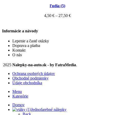
produkt
through
môžete
ľudia (5)
má
27,47 €
vybrať
viacero
Price
4,50
€
–
27,50
€
na
variantov.
range:
stránke
Možnosti
4,50 €
produktu.
si
Informácie a návody
through
môžete
27,50 €
Lepenie a časté otázky
vybrať
Doprava a platba
na
Kontakt
stránke
O nás
produktu.
2025
Nalepky-na-auto.sk - by FatraMedia
.
Ochrana osobných údajov
Obchodné podmienky
Údaje obchodníka
Menu
Kategórie
Domov
Jednofarebné nálepky
Back