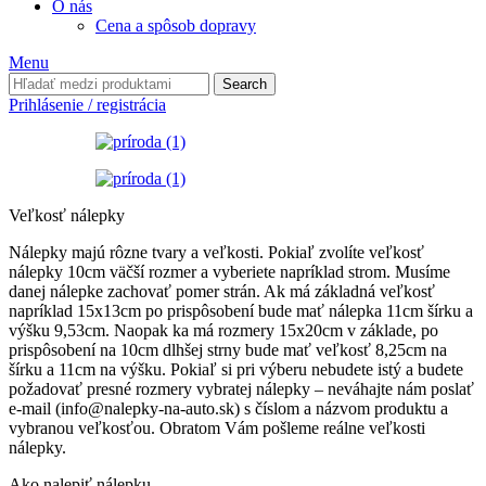
O nás
Cena a spôsob dopravy
Menu
Search
Prihlásenie / registrácia
Veľkosť nálepky
Nálepky majú rôzne tvary a veľkosti. Pokiaľ zvolíte veľkosť
nálepky 10cm väčší rozmer a vyberiete napríklad strom. Musíme
danej nálepke zachovať pomer strán. Ak má základná veľkosť
napríklad 15x13cm po prispôsobení bude mať nálepka 11cm šírku a
výšku 9,53cm. Naopak ka má rozmery 15x20cm v základe, po
prispôsobení na 10cm dlhšej strny bude mať veľkosť 8,25cm na
šírku a 11cm na výšku. Pokiaľ si pri výberu nebudete istý a budete
požadovať presné rozmery vybratej nálepky – neváhajte nám poslať
e-mail (info@nalepky-na-auto.sk) s číslom a názvom produktu a
vybranou veľkosťou. Obratom Vám pošleme reálne veľkosti
nálepky.
Ako nalepiť nálepku