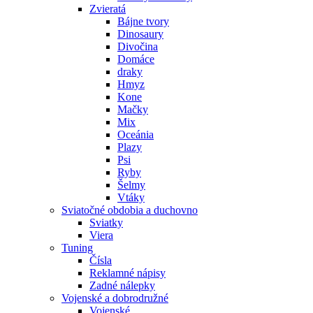
Zvieratá
Bájne tvory
Dinosaury
Divočina
Domáce
draky
Hmyz
Kone
Mačky
Mix
Oceánia
Plazy
Psi
Ryby
Šelmy
Vtáky
Sviatočné obdobia a duchovno
Sviatky
Viera
Tuning
Čísla
Reklamné nápisy
Zadné nálepky
Vojenské a dobrodružné
Vojenské