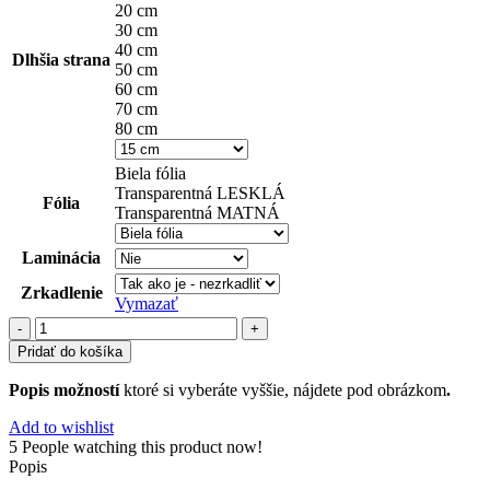
20 cm
30 cm
40 cm
Dlhšia strana
50 cm
60 cm
70 cm
80 cm
Biela fólia
Transparentná LESKLÁ
Fólia
Transparentná MATNÁ
Laminácia
Zrkadlenie
Vymazať
množstvo
príroda
Pridať do košíka
(31)
Popis možností
ktoré si vyberáte vyššie, nájdete pod obrázkom
.
Add to wishlist
5
People watching this product now!
Popis