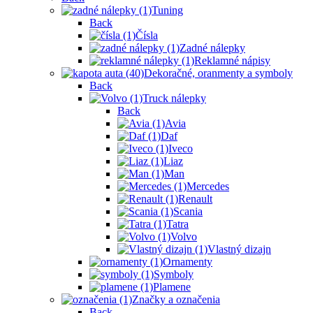
Tuning
Back
Čísla
Zadné nálepky
Reklamné nápisy
Dekoračné, oranmenty a symboly
Back
Truck nálepky
Back
Avia
Daf
Iveco
Liaz
Man
Mercedes
Renault
Scania
Tatra
Volvo
Vlastný dizajn
Ornamenty
Symboly
Plamene
Značky a označenia
Back