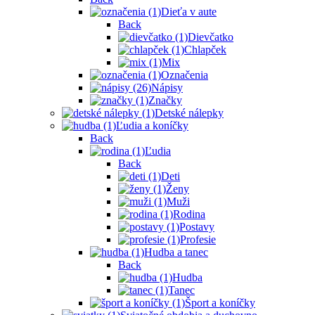
Dieťa v aute
Back
Dievčatko
Chlapček
Mix
Označenia
Nápisy
Značky
Detské nálepky
Ľudia a koníčky
Back
Ľudia
Back
Deti
Ženy
Muži
Rodina
Postavy
Profesie
Hudba a tanec
Back
Hudba
Tanec
Šport a koníčky