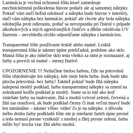
Laminácia je vechná ochranná fólia ktoré zamedzuje
mechnickémmú poškodenia hlavne potlače ale aj samotnej nálepky.
Pokiaľ vám stačí bežná odolnosť a nálepka bude hlavne v interiéry,
stačí vám nálepka bez laminácie, pokiaľ ale chcete aby bola nálepka
odolnejšia proti odieraniu, potlač sa nerozpustila pri čistení v prípade
alkoholových a iných agresívnejších čističov a dlhšie odolávala UV
žiareniu – nevybledla rýchlo odporúčame nálepku s lamináciou.
Transparentné fólie používame lesklé alebo matné. Lesklá
transparentná fólia je takmer úplne priehľadná, podobne ako sklo.
Matná fólia je ako mliečne sklo teda všetko za nimi je rozmazané, aj
farby a povrch sú matné – menej žiarivé.
UPOZORNENIE !!! Netlačíme bielou farbou, čiže na priesvitnú
fóliu objednávajte len nálepky, kde nieje biela farba. Inak bude táto
plocha priesvitná- bez farby! Taktiež pokiaľ bude žltá nálepka
nalepená modrý podklad, farba transparentnej nálepky sa zmení na
zelenkastú kedže podklad je modrý. Stane sa to isté ako keď
zmiešate farby na malovanie, žltá a modrá vytvorí zelenú, červená a
žltá zas oranžovú, ak bude podklad čierny či inak veľmi tmavý bude
len minimálne – takmer vôbec vidieť čo je na nálepke. z dôvodu
iného druhu farby podkladú fólie nie je miešanie farieb úpne presné
a teda nemusí presne vzniknúť z modrej a žltej presne zelená, farba
môže byť trocha viac žltá alebo modrá.