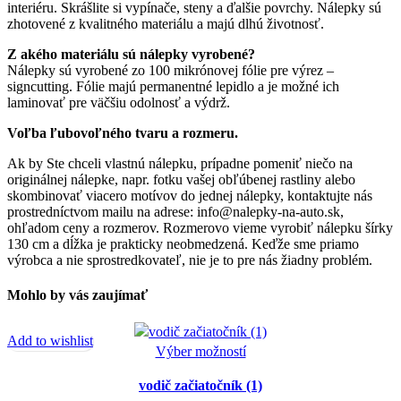
interiéru. Skrášlite si vypínače, steny a ďalšie povrchy. Nálepky sú
zhotovené z kvalitného materiálu a majú dlhú životnosť.
Z akého materiálu sú nálepky vyrobené?
Nálepky sú vyrobené zo 100 mikrónovej fólie pre výrez –
signcutting. Fólie majú permanentné lepidlo a je možné ich
laminovať pre väčšiu odolnosť a výdrž.
Voľba ľubovoľného tvaru a rozmeru.
Ak by Ste chceli vlastnú nálepku, prípadne pomeniť niečo na
originálnej nálepke, napr. fotku vašej obľúbenej rastliny alebo
skombinovať viacero motívov do jednej nálepky, kontaktujte nás
prostredníctvom mailu na adrese: info@nalepky-na-auto.sk,
ohľadom ceny a rozmerov. Rozmerovo vieme vyrobiť nálepku šírky
130 cm a dĺžka je prakticky neobmedzená. Keďže sme priamo
výrobca a nie sprostredkovateľ, nie je to pre nás žiadny problém.
Mohlo by vás zaujímať
Add to wishlist
Tento
Výber možností
produkt
vodič začiatočník (1)
má