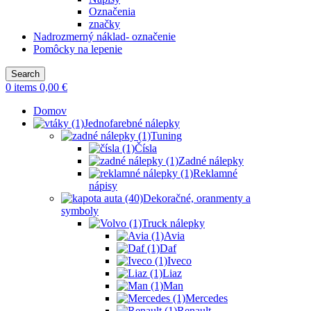
Označenia
značky
Nadrozmerný náklad- označenie
Pomôcky na lepenie
Search
0
items
0,00
€
Domov
Jednofarebné nálepky
Tuning
Čísla
Zadné nálepky
Reklamné
nápisy
Dekoračné, oranmenty a
symboly
Truck nálepky
Avia
Daf
Iveco
Liaz
Man
Mercedes
Renault