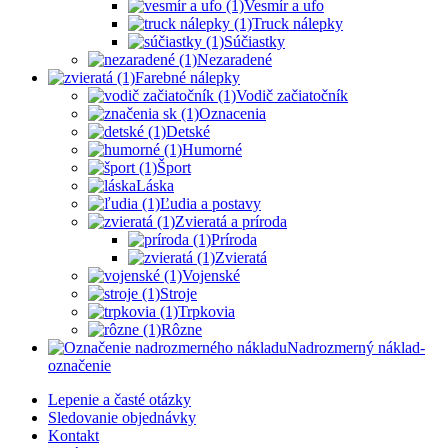
Vesmír a ufo
Truck nálepky
Súčiastky
Nezaradené
Farebné nálepky
Vodič začiatočník
Oznacenia
Detské
Humorné
Šport
Láska
Ľudia a postavy
Zvieratá a príroda
Príroda
Zvieratá
Vojenské
Stroje
Trpkovia
Rôzne
Nadrozmerný náklad-
označenie
Lepenie a časté otázky
Sledovanie objednávky
Kontakt