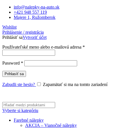
info@nalepky-na-auto.sk
+421 948 557 119
Majere 1, Ružomberok
Wishlist
Prihlásenie / registrácia
Prihlásiť sa
Vytvoriť účet
Povinné
Používateľské meno alebo e-mailová adresa
*
Povinné
Password
*
Prihlasíť sa
Zabudli ste heslo?
Zapamätať si ma na tomto zariadení
Vyberte si kategóriu
Farebné nálepky
AKCIA – Vianočné nálepky