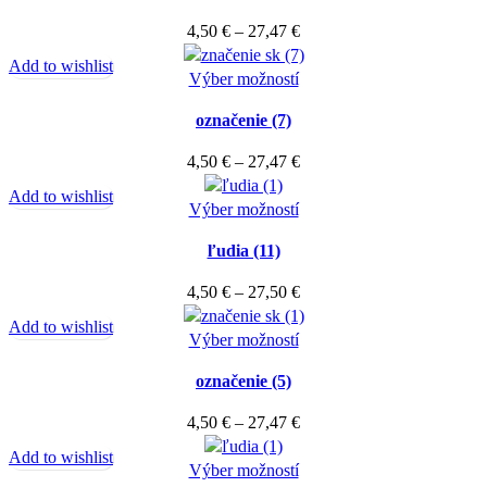
vybrať
viacero
Price
4,50
€
–
27,47
€
na
variantov.
range:
stránke
Add to wishlist
Možnosti
Tento
4,50 €
Výber možností
produktu.
si
produkt
through
môžete
označenie (7)
má
27,47 €
vybrať
viacero
Price
4,50
€
–
27,47
€
na
variantov.
range:
stránke
Add to wishlist
Možnosti
Tento
4,50 €
Výber možností
produktu.
si
produkt
through
môžete
ľudia (11)
má
27,47 €
vybrať
viacero
Price
4,50
€
–
27,50
€
na
variantov.
range:
stránke
Add to wishlist
Možnosti
Tento
4,50 €
Výber možností
produktu.
si
produkt
through
môžete
označenie (5)
má
27,50 €
vybrať
viacero
Price
4,50
€
–
27,47
€
na
variantov.
range:
stránke
Add to wishlist
Možnosti
Tento
4,50 €
Výber možností
produktu.
si