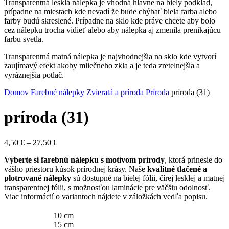
Transparentná lesklá nálepka je vhodná hlavne na biely podklad,
prípadne na miestach kde nevadí že bude chýbať biela farba alebo
farby budú skreslené. Prípadne na sklo kde práve chcete aby bolo
cez nálepku trocha vidieť alebo aby nálepka aj zmenila prenikajúcu
farbu svetla.
Transparentná matná nálepka je najvhodnejšia na sklo kde vytvorí
zaujímavý efekt akoby mliečneho zkla a je teda zretelnejšia a
vyráznejšia potlač.
Domov
Farebné nálepky
Zvieratá a príroda
Príroda
príroda (31)
príroda (31)
Price
4,50
€
–
27,50
€
range:
Vyberte si farebnú nálepku s motívom prírody
, ktorá prinesie do
4,50 €
vášho priestoru kúsok prírodnej krásy. Naše
kvalitné tlačené a
through
plotrované nálepky
sú dostupné na bielej fólii, čírej lesklej a matnej
27,50 €
transparentnej fólii, s možnosťou laminácie pre väčšiu odolnosť.
Viac informácií o variantoch nájdete v záložkách vedľa popisu.
10 cm
15 cm