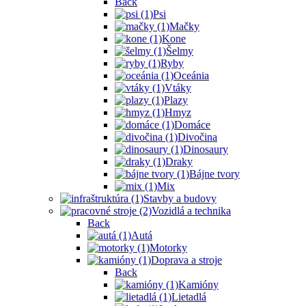
Back
Psi
Mačky
Kone
Šelmy
Ryby
Oceánia
Vtáky
Plazy
Hmyz
Domáce
Divočina
Dinosaury
Draky
Bájne tvory
Mix
Stavby a budovy
Vozidlá a technika
Back
Autá
Motorky
Doprava a stroje
Back
Kamióny
Lietadlá