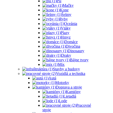
Psi
Mačky
Kone
Šelmy
Ryby
Oceánia
Vtáky
Plazy
Hmyz
Domáce
Divočina
Dinosaury
Draky
Bájne tvory
Mix
Stavby a budovy
Vozidlá a technika
Autá
Motorky
Doprava a stroje
Kamióny
Lietadlá
Lode
Pracovné
stroje