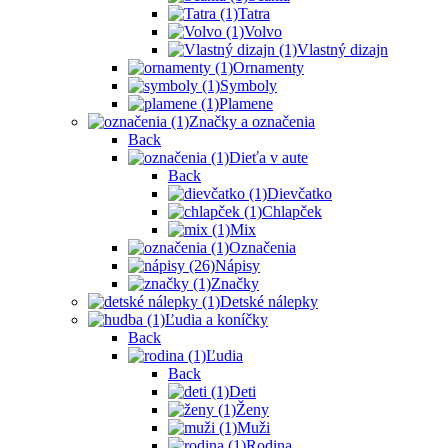
Tatra
Volvo
Vlastný dizajn
Ornamenty
Symboly
Plamene
Značky a označenia
Back
Dieťa v aute
Back
Dievčatko
Chlapček
Mix
Označenia
Nápisy
Značky
Detské nálepky
Ľudia a koníčky
Back
Ľudia
Back
Deti
Ženy
Muži
Rodina