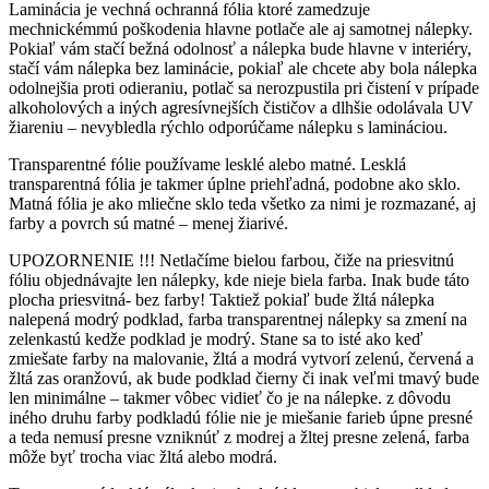
Laminácia je vechná ochranná fólia ktoré zamedzuje
mechnickémmú poškodenia hlavne potlače ale aj samotnej nálepky.
Pokiaľ vám stačí bežná odolnosť a nálepka bude hlavne v interiéry,
stačí vám nálepka bez laminácie, pokiaľ ale chcete aby bola nálepka
odolnejšia proti odieraniu, potlač sa nerozpustila pri čistení v prípade
alkoholových a iných agresívnejších čističov a dlhšie odolávala UV
žiareniu – nevybledla rýchlo odporúčame nálepku s lamináciou.
Transparentné fólie používame lesklé alebo matné. Lesklá
transparentná fólia je takmer úplne priehľadná, podobne ako sklo.
Matná fólia je ako mliečne sklo teda všetko za nimi je rozmazané, aj
farby a povrch sú matné – menej žiarivé.
UPOZORNENIE !!! Netlačíme bielou farbou, čiže na priesvitnú
fóliu objednávajte len nálepky, kde nieje biela farba. Inak bude táto
plocha priesvitná- bez farby! Taktiež pokiaľ bude žltá nálepka
nalepená modrý podklad, farba transparentnej nálepky sa zmení na
zelenkastú kedže podklad je modrý. Stane sa to isté ako keď
zmiešate farby na malovanie, žltá a modrá vytvorí zelenú, červená a
žltá zas oranžovú, ak bude podklad čierny či inak veľmi tmavý bude
len minimálne – takmer vôbec vidieť čo je na nálepke. z dôvodu
iného druhu farby podkladú fólie nie je miešanie farieb úpne presné
a teda nemusí presne vzniknúť z modrej a žltej presne zelená, farba
môže byť trocha viac žltá alebo modrá.