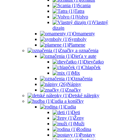
Scania
Tatra
Volvo
Vlastný
dizajn
Ornamenty
Symboly
Plamene
Značky a označenia
Dieťa v aute
Dievčatko
Chlapček
Mix
Označenia
Nápisy
Značky
Detské nálepky
Ľudia a koníčky
Ľudia
Deti
Ženy
Muži
Rodina
Postavy