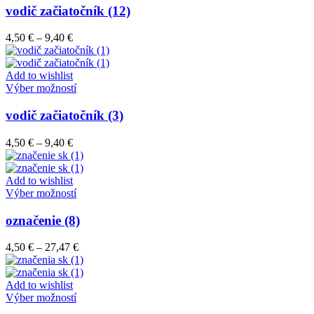
stránke
má
vodič začiatočník (12)
produktu.
viacero
variantov.
Price
4,50
€
–
9,40
€
Možnosti
range:
si
4,50 €
môžete
through
Add to wishlist
vybrať
9,40 €
Tento
Výber možností
na
produkt
stránke
má
vodič začiatočník (3)
produktu.
viacero
variantov.
Price
4,50
€
–
9,40
€
Možnosti
range:
si
4,50 €
môžete
through
Add to wishlist
vybrať
9,40 €
Tento
Výber možností
na
produkt
stránke
má
označenie (8)
produktu.
viacero
variantov.
Price
4,50
€
–
27,47
€
Možnosti
range:
si
4,50 €
môžete
through
Add to wishlist
vybrať
Tento
27,47 €
Výber možností
na
produkt