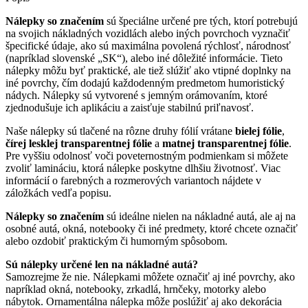
Nálepky so značením
sú špeciálne určené pre tých, ktorí potrebujú
na svojich nákladných vozidlách alebo iných povrchoch vyznačiť
špecifické údaje, ako sú maximálna povolená rýchlosť, národnosť
(napríklad slovenské „SK“), alebo iné dôležité informácie. Tieto
nálepky môžu byť praktické, ale tiež slúžiť ako vtipné doplnky na
iné povrchy, čím dodajú každodenným predmetom humoristický
nádych. Nálepky sú vytvorené s jemným orámovaním, ktoré
zjednodušuje ich aplikáciu a zaisťuje stabilnú priľnavosť.
Naše nálepky sú tlačené na rôzne druhy fólií vrátane
bielej fólie
,
čírej lesklej transparentnej fólie
a
matnej transparentnej fólie
.
Pre vyššiu odolnosť voči poveternostným podmienkam si môžete
zvoliť lamináciu, ktorá nálepke poskytne dlhšiu životnosť. Viac
informácií o farebných a rozmerových variantoch nájdete v
záložkách vedľa popisu.
Nálepky so značením
sú ideálne nielen na nákladné autá, ale aj na
osobné autá, okná, notebooky či iné predmety, ktoré chcete označiť
alebo ozdobiť praktickým či humorným spôsobom.
Sú nálepky určené len na nákladné autá?
Samozrejme že nie. Nálepkami môžete označiť aj iné povrchy, ako
napríklad okná, notebooky, zrkadlá, hrnčeky, motorky alebo
nábytok. Ornamentálna nálepka môže poslúžiť aj ako dekorácia