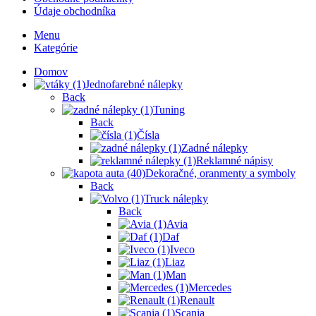
Údaje obchodníka
Menu
Kategórie
Domov
Jednofarebné nálepky
Back
Tuning
Back
Čísla
Zadné nálepky
Reklamné nápisy
Dekoračné, oranmenty a symboly
Back
Truck nálepky
Back
Avia
Daf
Iveco
Liaz
Man
Mercedes
Renault
Scania