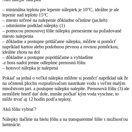
– minimálna teplota pre lepenie nálepiek je 10°C, ideálne je ale
lepenie nad teplotu 15°C
– miesto určené na nalepenie dôkladne očistíme (jar,lieh)
– odstránime podklad nálepky (1)
– pomocou prenosovej fólie nálepku prenesieme na požadované
miesto nalepenia
– dôkladne a postupne pritláčame nálepku, môžete si pomôcť
napríklad kartou alebo podobnou pevnou a rovnou pomôckou,
ideálne zhora na dol
– dôkladne a postupne popritláčame a vyhladíme
-z hora nadol jemne odlepíme prenosnú fóliu
– hotovo! nálepka je nalepená
Pokiaľ sa jedná o veľkú nálepku môžete si pomôcť napríklad tak že
na očistenú plochu rozprašovačom nastrikate vodu s veľmi malým
množstvom jari. a postupne nálepku nalepíte. Prenosovä fóliu (3) ale
nemôžete hneď dať dole, musíte počkať kým voda vyschne, to
môže trvať aj 12 hodín podľa teploty.
Akú fóliu vybrať?
Nálepky tlačíme na bielu fóliu a na transparentné fólie s možnosťou
laminácie.