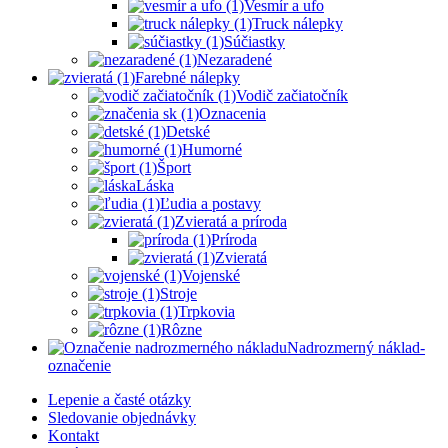
Vesmír a ufo
Truck nálepky
Súčiastky
Nezaradené
Farebné nálepky
Vodič začiatočník
Oznacenia
Detské
Humorné
Šport
Láska
Ľudia a postavy
Zvieratá a príroda
Príroda
Zvieratá
Vojenské
Stroje
Trpkovia
Rôzne
Nadrozmerný náklad-
označenie
Lepenie a časté otázky
Sledovanie objednávky
Kontakt