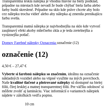
Transparentná lesklá nálepka je vhodná hlavne na biely podklad,
prípadne na miestach kde nevadí že bude chýbať biela farba alebo
farby budú skreslené. Prípadne na sklo kde práve chcete aby bolo
cez nálepku trocha vidieť alebo aby nálepka aj zmenila prenikajúcu
farbu svetla.
Transparentná matná nálepka je najvhodnejšia na sklo kde vytvorí
zaujímavý efekt akoby mliečneho zkla a je teda zretelnejšia a
vyráznejšia potlač.
Domov
Farebné nálepky
Oznacenia
označenie (12)
označenie (12)
Price
4,50
€
–
27,47
€
range:
Vyberte si farebnú nálepku so značením
, ideálnu na označenie
4,50 €
nákladných vozidiel alebo na vtipné využitie na iných povrchoch.
through
Naše
kvalitné tlačené a plotrované nálepky
sú dostupné na bielej
27,47 €
fólii, čírej lesklej a matnej transparentnej fólii. Pre väčšiu odolnosť si
môžete zvoliť aj lamináciu. Viac informácií o variantoch nálepiek
nájdete v záložkách vedľa popisu.
10 cm