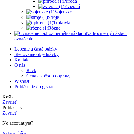
Príroda
Zvieratá
Vojenské
Stroje
Trpkovia
Rôzne
Nadrozmerný náklad-
označenie
Lepenie a časté otázky
Sledovanie objednávky
Kontakt
O nás
Back
Cena a spôsob dopravy
Wishlist
Prihlásenie / registrácia
Košík
Zavrieť
Prihlásiť sa
Zavrieť
No account yet?
Vytvoriť účet