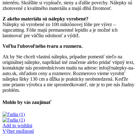
interiéru. Skrášlite si vypínače, steny a ďalšie povrchy. Nálepky sú
zhotovené z kvalitného materiálu a majú dlhú životnosť.
Z akého materiálu sú nálepky vyrobené?
Nálepky sú vyrobené zo 100 mikrónovej fólie pre výrez –
signcutting. Fólie majú permanentné lepidlo a je možné ich
laminovať pre väčšiu odolnosť a výdrž.
Voľba ľubovoľného tvaru a rozmeru.
Ak by Ste chceli vlastnú nálepku, prípadne pomeniť niečo na
originálnej nálepke, napríklad iné značenie alebo pridať vtipný text,
kontaktujte nás prostredníctvom mailu na adrese: info@nalepky-na-
auto.sk, ohľadom ceny a rozmerov. Rozmerovo vieme vyrobiť
nálepku šírky 130 cm a dĺžka je prakticky neobmedzená. Keďže
sme priamo výrobca a nie sprostredkovateľ, nie je to pre nás žiadny
problém.
Mohlo by vás zaujímať
Add to wishlist
Tento
Výber možností
produkt