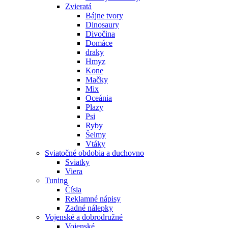
Zvieratá
Bájne tvory
Dinosaury
Divočina
Domáce
draky
Hmyz
Kone
Mačky
Mix
Oceánia
Plazy
Psi
Ryby
Šelmy
Vtáky
Sviatočné obdobia a duchovno
Sviatky
Viera
Tuning
Čísla
Reklamné nápisy
Zadné nálepky
Vojenské a dobrodružné
Vojenské