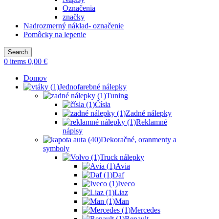
Označenia
značky
Nadrozmerný náklad- označenie
Pomôcky na lepenie
Search
0
items
0,00
€
Domov
Jednofarebné nálepky
Tuning
Čísla
Zadné nálepky
Reklamné
nápisy
Dekoračné, oranmenty a
symboly
Truck nálepky
Avia
Daf
Iveco
Liaz
Man
Mercedes
Renault