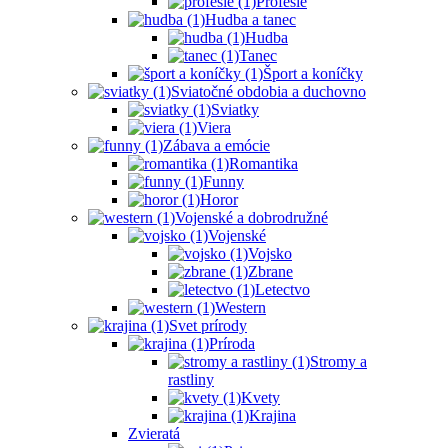
Profesie
Hudba a tanec
Hudba
Tanec
Šport a koníčky
Sviatočné obdobia a duchovno
Sviatky
Viera
Zábava a emócie
Romantika
Funny
Horor
Vojenské a dobrodružné
Vojenské
Vojsko
Zbrane
Letectvo
Western
Svet prírody
Príroda
Stromy a
rastliny
Kvety
Krajina
Zvieratá