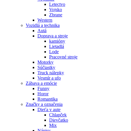
Letectvo
Vojsko
Zbrane
Western
Vozidlá a technika
Autá
Doprava a stroje
kamióny
Lietadlá
Lode
Pracovné stroje
Motorky
Súčiastky
Truck nálepky
Vesmír a ufo
Zábava a emócie
Funny
Horor
Romantika
Značky a označenia
Dieťa v aute
Chlapček
Dievčatko
Mix
Nápisy