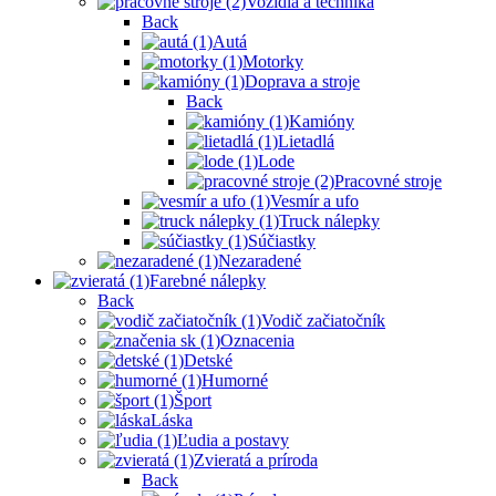
Vozidlá a technika
Back
Autá
Motorky
Doprava a stroje
Back
Kamióny
Lietadlá
Lode
Pracovné stroje
Vesmír a ufo
Truck nálepky
Súčiastky
Nezaradené
Farebné nálepky
Back
Vodič začiatočník
Oznacenia
Detské
Humorné
Šport
Láska
Ľudia a postavy
Zvieratá a príroda
Back