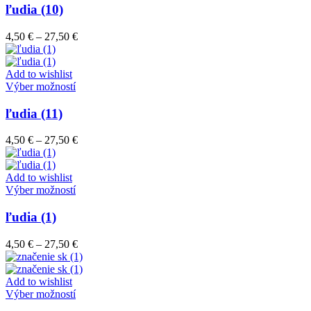
má
ľudia (10)
viacero
variantov.
Price
4,50
€
–
27,50
€
Možnosti
range:
si
4,50 €
môžete
through
Add to wishlist
vybrať
Tento
27,50 €
Výber možností
na
produkt
stránke
má
ľudia (11)
produktu.
viacero
variantov.
Price
4,50
€
–
27,50
€
Možnosti
range:
si
4,50 €
môžete
through
Add to wishlist
vybrať
Tento
27,50 €
Výber možností
na
produkt
stránke
má
ľudia (1)
produktu.
viacero
variantov.
Price
4,50
€
–
27,50
€
Možnosti
range:
si
4,50 €
môžete
through
Add to wishlist
vybrať
Tento
27,50 €
Výber možností
na
produkt