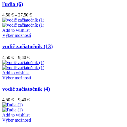
stránke
má
ľudia (6)
produktu.
viacero
variantov.
Price
4,50
€
–
27,50
€
Možnosti
range:
si
4,50 €
môžete
through
Add to wishlist
vybrať
Tento
27,50 €
Výber možností
na
produkt
stránke
má
vodič začiatočník (13)
produktu.
viacero
variantov.
Price
4,50
€
–
9,40
€
Možnosti
range:
si
4,50 €
môžete
through
Add to wishlist
vybrať
9,40 €
Tento
Výber možností
na
produkt
stránke
má
vodič začiatočník (4)
produktu.
viacero
variantov.
Price
4,50
€
–
9,40
€
Možnosti
range:
si
4,50 €
môžete
through
Add to wishlist
vybrať
9,40 €
Tento
Výber možností
na
produkt