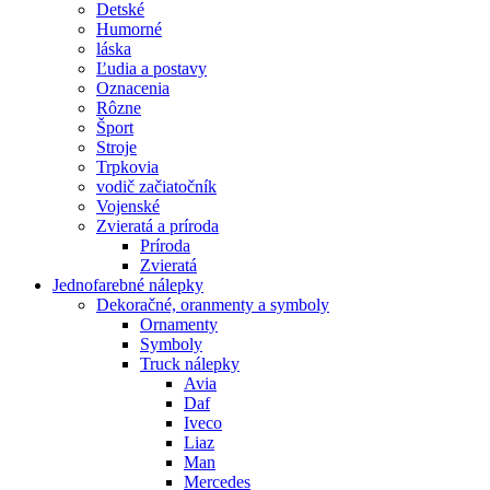
Detské
Humorné
láska
Ľudia a postavy
Oznacenia
Rôzne
Šport
Stroje
Trpkovia
vodič začiatočník
Vojenské
Zvieratá a príroda
Príroda
Zvieratá
Jednofarebné nálepky
Dekoračné, oranmenty a symboly
Ornamenty
Symboly
Truck nálepky
Avia
Daf
Iveco
Liaz
Man
Mercedes