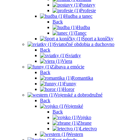
Postavy
Profesie
Hudba a tanec
Back
Hudba
Tanec
Šport a koníčky
Sviatočné obdobia a duchovno
Back
Sviatky
Viera
Zábava a emócie
Back
Romantika
Funny
Horor
Vojenské a dobrodružné
Back
Vojenské
Back
Vojsko
Zbrane
Letectvo
Western
Svet prírody