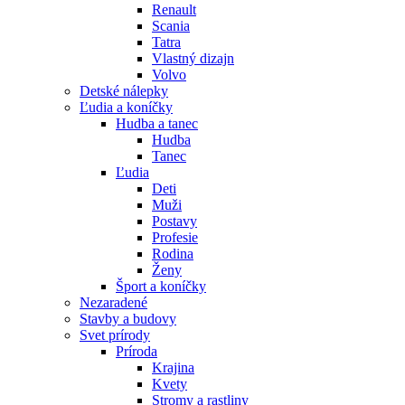
Renault
Scania
Tatra
Vlastný dizajn
Volvo
Detské nálepky
Ľudia a koníčky
Hudba a tanec
Hudba
Tanec
Ľudia
Deti
Muži
Postavy
Profesie
Rodina
Ženy
Šport a koníčky
Nezaradené
Stavby a budovy
Svet prírody
Príroda
Krajina
Kvety
Stromy a rastliny