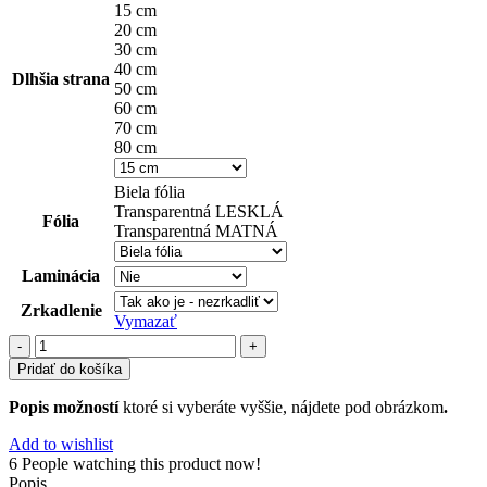
15 cm
20 cm
30 cm
40 cm
Dlhšia strana
50 cm
60 cm
70 cm
80 cm
Biela fólia
Transparentná LESKLÁ
Fólia
Transparentná MATNÁ
Laminácia
Zrkadlenie
Vymazať
množstvo
označenie
Pridať do košíka
(12)
Popis možností
ktoré si vyberáte vyššie, nájdete pod obrázkom
.
Add to wishlist
6
People watching this product now!
Popis