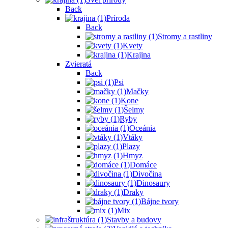
Back
Príroda
Back
Stromy a rastliny
Kvety
Krajina
Zvieratá
Back
Psi
Mačky
Kone
Šelmy
Ryby
Oceánia
Vtáky
Plazy
Hmyz
Domáce
Divočina
Dinosaury
Draky
Bájne tvory
Mix
Stavby a budovy