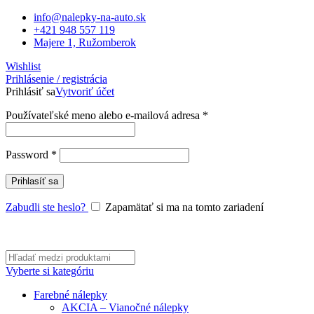
info@nalepky-na-auto.sk
+421 948 557 119
Majere 1, Ružomberok
Wishlist
Prihlásenie / registrácia
Prihlásiť sa
Vytvoriť účet
Povinné
Používateľské meno alebo e-mailová adresa
*
Povinné
Password
*
Prihlasíť sa
Zabudli ste heslo?
Zapamätať si ma na tomto zariadení
Vyberte si kategóriu
Farebné nálepky
AKCIA – Vianočné nálepky