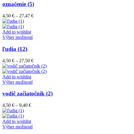
stránke
má
označenie (5)
produktu.
viacero
variantov.
Price
4,50
€
–
27,47
€
Možnosti
range:
si
4,50 €
môžete
through
Add to wishlist
vybrať
Tento
27,47 €
Výber možností
na
produkt
stránke
má
ľudia (12)
produktu.
viacero
variantov.
Price
4,50
€
–
27,50
€
Možnosti
range:
si
4,50 €
môžete
through
Add to wishlist
vybrať
Tento
27,50 €
Výber možností
na
produkt
stránke
má
vodič začiatočník (2)
produktu.
viacero
variantov.
Price
4,50
€
–
9,40
€
Možnosti
range:
si
4,50 €
môžete
through
Add to wishlist
vybrať
9,40 €
Tento
Výber možností
na
produkt