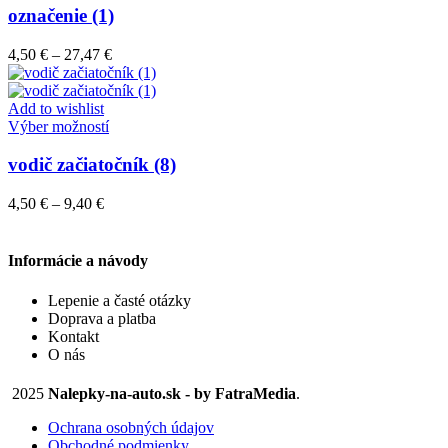
stránke
má
označenie (1)
produktu.
viacero
variantov.
Price
4,50
€
–
27,47
€
Možnosti
range:
si
4,50 €
môžete
through
Add to wishlist
vybrať
Tento
27,47 €
Výber možností
na
produkt
stránke
má
vodič začiatočník (8)
produktu.
viacero
variantov.
Price
4,50
€
–
9,40
€
Možnosti
range:
si
4,50 €
môžete
through
Informácie a návody
vybrať
9,40 €
na
Lepenie a časté otázky
stránke
Doprava a platba
produktu.
Kontakt
O nás
2025
Nalepky-na-auto.sk - by FatraMedia
.
Ochrana osobných údajov
Obchodné podmienky