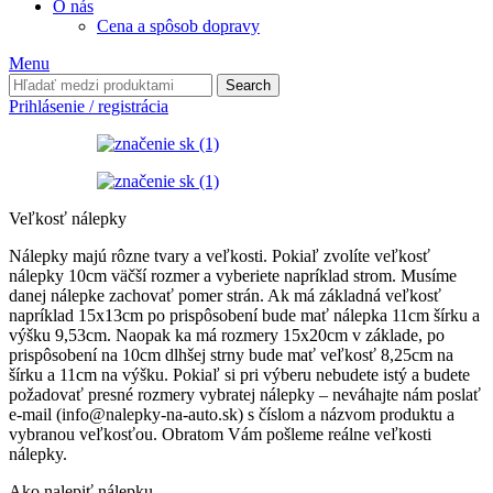
O nás
Cena a spôsob dopravy
Menu
Search
Prihlásenie / registrácia
Veľkosť nálepky
Nálepky majú rôzne tvary a veľkosti. Pokiaľ zvolíte veľkosť
nálepky 10cm väčší rozmer a vyberiete napríklad strom. Musíme
danej nálepke zachovať pomer strán. Ak má základná veľkosť
napríklad 15x13cm po prispôsobení bude mať nálepka 11cm šírku a
výšku 9,53cm. Naopak ka má rozmery 15x20cm v základe, po
prispôsobení na 10cm dlhšej strny bude mať veľkosť 8,25cm na
šírku a 11cm na výšku. Pokiaľ si pri výberu nebudete istý a budete
požadovať presné rozmery vybratej nálepky – neváhajte nám poslať
e-mail (info@nalepky-na-auto.sk) s číslom a názvom produktu a
vybranou veľkosťou. Obratom Vám pošleme reálne veľkosti
nálepky.
Ako nalepiť nálepku