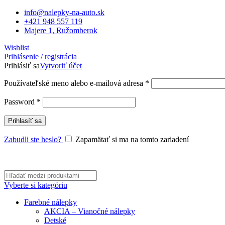
info@nalepky-na-auto.sk
+421 948 557 119
Majere 1, Ružomberok
Wishlist
Prihlásenie / registrácia
Prihlásiť sa
Vytvoriť účet
Povinné
Používateľské meno alebo e-mailová adresa
*
Povinné
Password
*
Prihlasíť sa
Zabudli ste heslo?
Zapamätať si ma na tomto zariadení
Vyberte si kategóriu
Farebné nálepky
AKCIA – Vianočné nálepky
Detské