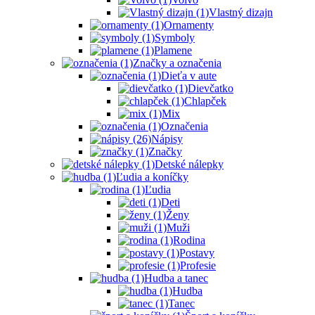
Vlastný dizajn
Ornamenty
Symboly
Plamene
Značky a označenia
Dieťa v aute
Dievčatko
Chlapček
Mix
Označenia
Nápisy
Značky
Detské nálepky
Ľudia a koníčky
Ľudia
Deti
Ženy
Muži
Rodina
Postavy
Profesie
Hudba a tanec
Hudba
Tanec