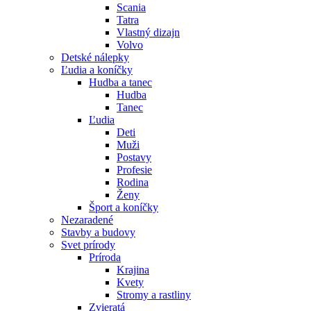
Scania
Tatra
Vlastný dizajn
Volvo
Detské nálepky
Ľudia a koníčky
Hudba a tanec
Hudba
Tanec
Ľudia
Deti
Muži
Postavy
Profesie
Rodina
Ženy
Šport a koníčky
Nezaradené
Stavby a budovy
Svet prírody
Príroda
Krajina
Kvety
Stromy a rastliny
Zvieratá