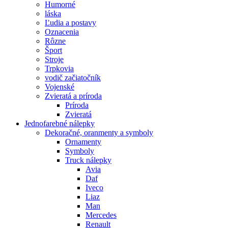
Humorné
láska
Ľudia a postavy
Oznacenia
Rôzne
Šport
Stroje
Trpkovia
vodič začiatočník
Vojenské
Zvieratá a príroda
Príroda
Zvieratá
Jednofarebné nálepky
Dekoračné, oranmenty a symboly
Ornamenty
Symboly
Truck nálepky
Avia
Daf
Iveco
Liaz
Man
Mercedes
Renault