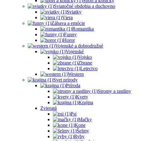
Šport a koníčky
Sviatočné obdobia a duchovno
Sviatky
Viera
Zábava a emócie
Romantika
Funny
Horor
Vojenské a dobrodružné
Vojenské
Vojsko
Zbrane
Letectvo
Western
Svet prírody
Príroda
Stromy a rastliny
Kvety
Krajina
Zvieratá
Psi
Mačky
Kone
Šelmy
Ryby