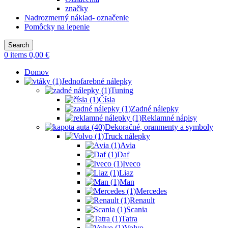
značky
Nadrozmerný náklad- označenie
Pomôcky na lepenie
Search
0
items
0,00
€
Domov
Jednofarebné nálepky
Tuning
Čísla
Zadné nálepky
Reklamné nápisy
Dekoračné, oranmenty a symboly
Truck nálepky
Avia
Daf
Iveco
Liaz
Man
Mercedes
Renault
Scania
Tatra
Volvo