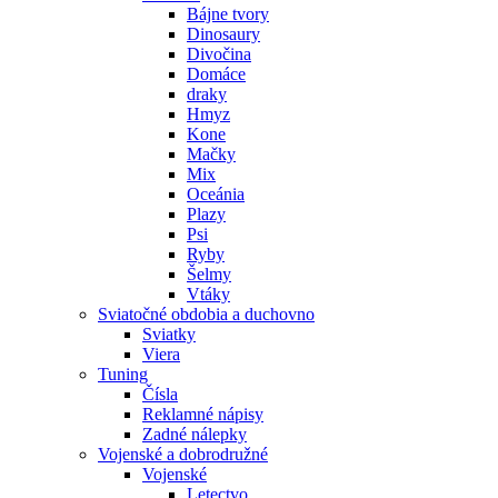
Bájne tvory
Dinosaury
Divočina
Domáce
draky
Hmyz
Kone
Mačky
Mix
Oceánia
Plazy
Psi
Ryby
Šelmy
Vtáky
Sviatočné obdobia a duchovno
Sviatky
Viera
Tuning
Čísla
Reklamné nápisy
Zadné nálepky
Vojenské a dobrodružné
Vojenské
Letectvo