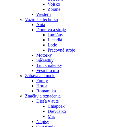
Vojsko
Zbrane
Western
Vozidlá a technika
Autá
Doprava a stroje
kamióny
Lietadlá
Lode
Pracovné stroje
Motorky
Súčiastky
Truck nálepky
Vesmír a ufo
Zábava a emócie
Funny
Horor
Romantika
Značky a označenia
Dieťa v aute
Chlapček
Dievčatko
Mix
Nápisy
Označenia