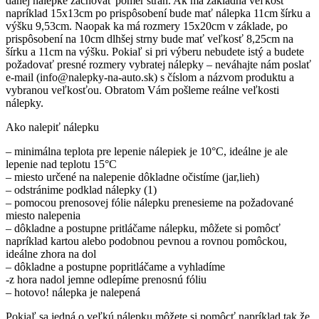
danej nálepke zachovať pomer strán. Ak má základná veľkosť
napríklad 15x13cm po prispôsobení bude mať nálepka 11cm šírku a
výšku 9,53cm. Naopak ka má rozmery 15x20cm v základe, po
prispôsobení na 10cm dlhšej strny bude mať veľkosť 8,25cm na
šírku a 11cm na výšku. Pokiaľ si pri výberu nebudete istý a budete
požadovať presné rozmery vybratej nálepky – neváhajte nám poslať
e-mail (info@nalepky-na-auto.sk) s číslom a názvom produktu a
vybranou veľkosťou. Obratom Vám pošleme reálne veľkosti
nálepky.
Ako nalepiť nálepku
– minimálna teplota pre lepenie nálepiek je 10°C, ideálne je ale
lepenie nad teplotu 15°C
– miesto určené na nalepenie dôkladne očistíme (jar,lieh)
– odstránime podklad nálepky (1)
– pomocou prenosovej fólie nálepku prenesieme na požadované
miesto nalepenia
– dôkladne a postupne pritláčame nálepku, môžete si pomôcť
napríklad kartou alebo podobnou pevnou a rovnou pomôckou,
ideálne zhora na dol
– dôkladne a postupne popritláčame a vyhladíme
-z hora nadol jemne odlepíme prenosnú fóliu
– hotovo! nálepka je nalepená
Pokiaľ sa jedná o veľkú nálepku môžete si pomôcť napríklad tak že