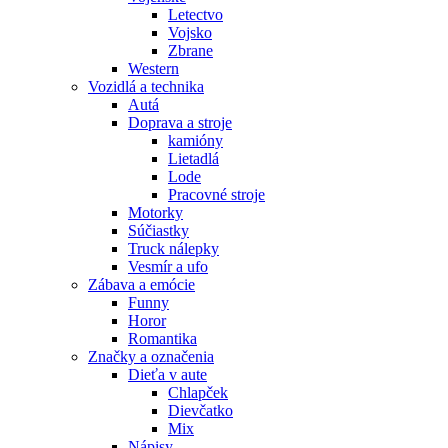
Letectvo
Vojsko
Zbrane
Western
Vozidlá a technika
Autá
Doprava a stroje
kamióny
Lietadlá
Lode
Pracovné stroje
Motorky
Súčiastky
Truck nálepky
Vesmír a ufo
Zábava a emócie
Funny
Horor
Romantika
Značky a označenia
Dieťa v aute
Chlapček
Dievčatko
Mix
Nápisy