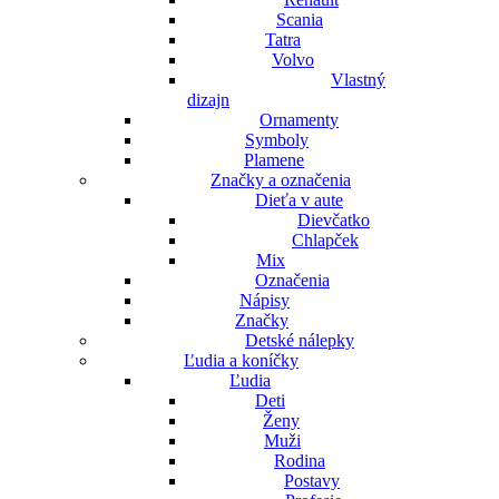
Scania
Tatra
Volvo
Vlastný
dizajn
Ornamenty
Symboly
Plamene
Značky a označenia
Dieťa v aute
Dievčatko
Chlapček
Mix
Označenia
Nápisy
Značky
Detské nálepky
Ľudia a koníčky
Ľudia
Deti
Ženy
Muži
Rodina
Postavy