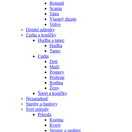
Renault
Scania
Tatra
Vlastný dizajn
Volvo
Detské nálepky
Ľudia a koníčky
Hudba a tanec
Hudba
Tanec
Ľudia
Deti
Muži
Postavy
Profesie
Rodina
Ženy
Šport a koníčky
Nezaradené
Stavby a budovy
Svet prírody
Príroda
Krajina
Kvety
Stromy a rastliny