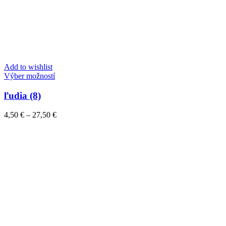
Add to wishlist
Tento
Výber možností
produkt
má
ľudia (8)
viacero
variantov.
Price
4,50
€
–
27,50
€
Možnosti
range:
si
4,50 €
môžete
through
vybrať
27,50 €
na
stránke
produktu.