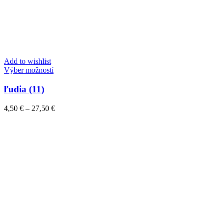
Add to wishlist
Tento
Výber možností
produkt
má
ľudia (11)
viacero
variantov.
Price
4,50
€
–
27,50
€
Možnosti
range:
si
4,50 €
môžete
through
vybrať
27,50 €
na
stránke
produktu.