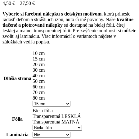
Price
4,50
€
–
27,50
€
range:
Vyberte si farebnú nálepku s detským motívom
, ktorá prinesie
4,50 €
radosť deťom a skrášli ich izbu, auto či iné povrchy. Naše
kvalitné
through
tlačené a plotrované nálepky
sú dostupné na bielej fólii, čírej
27,50 €
lesklej a matnej transparentnej fólii. Pre zvýšenie odolnosti si môžete
zvoliť aj lamináciu. Viac informácií o variantoch nájdete v
záložkách vedľa popisu.
10 cm
15 cm
20 cm
30 cm
40 cm
Dlhšia strana
50 cm
60 cm
70 cm
80 cm
Biela fólia
Transparentná LESKLÁ
Fólia
Transparentná MATNÁ
Laminácia