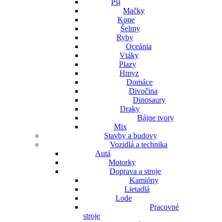
Psi
Mačky
Kone
Šelmy
Ryby
Oceánia
Vtáky
Plazy
Hmyz
Domáce
Divočina
Dinosaury
Draky
Bájne tvory
Mix
Stavby a budovy
Vozidlá a technika
Autá
Motorky
Doprava a stroje
Kamióny
Lietadlá
Lode
Pracovné
stroje