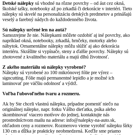
Detské nálepky
sú vhodné na rôzne povrchy – od áut cez okná,
školské tašky, notebooky až po zrkadlá či dekorácie v interiéri. Tieto
nálepky sú skvelé na personalizáciu detských predmetov a prinášajú
veselý a farebný nádych do každodenného života.
Sú nálepky určené len na autá?
Samozrejme že nie. Nálepkami môžete ozdobiť aj iné povrchy, ako
napríklad okná, notebooky, zrkadlá, hrnčeky, motorky alebo
nábytok. Ornamentálne nálepky môžu slúžiť aj ako dekorácia
interiéru. Skrášlite si vypínače, steny a ďalšie povrchy. Nálepky sú
zhotovené z kvalitného materiálu a majú dlhú životnosť.
Z akého materiálu sú nálepky vyrobené?
Nálepky sú vyrobené zo 100 mikrónovej fólie pre výrez –
signcutting. Fólie majú permanentné lepidlo a je možné ich
laminovať pre väčšiu odolnosť a výdrž.
Voľba ľubovoľného tvaru a rozmeru.
Ak by Ste chceli vlastnú nálepku, prípadne pomeniť niečo na
originálnej nálepke, napr. fotku Vášho dieťatka, psíka alebo
skombinovať viacero motívov do jednej, kontaktujte nás
prostredníctvom mailu na adrese: info@nalepky-na-auto.sk,
ohľadom ceny a rozmerov. Rozmerovo vieme vyrobiť nálepku šírky
130 cm a dĺžka je prakticky neobmedzená. Keďže sme priamo