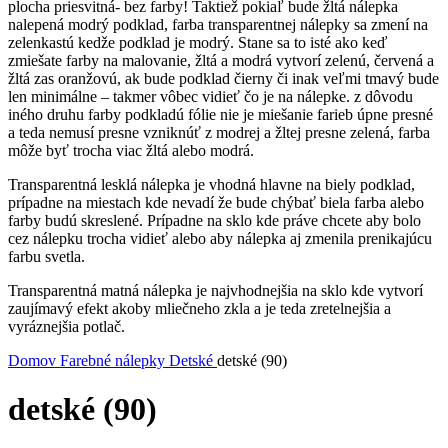
plocha priesvitná- bez farby! Taktiež pokiaľ bude žltá nálepka
nalepená modrý podklad, farba transparentnej nálepky sa zmení na
zelenkastú kedže podklad je modrý. Stane sa to isté ako keď
zmiešate farby na malovanie, žltá a modrá vytvorí zelenú, červená a
žltá zas oranžovú, ak bude podklad čierny či inak veľmi tmavý bude
len minimálne – takmer vôbec vidieť čo je na nálepke. z dôvodu
iného druhu farby podkladú fólie nie je miešanie farieb úpne presné
a teda nemusí presne vzniknúť z modrej a žltej presne zelená, farba
môže byť trocha viac žltá alebo modrá.
Transparentná lesklá nálepka je vhodná hlavne na biely podklad,
prípadne na miestach kde nevadí že bude chýbať biela farba alebo
farby budú skreslené. Prípadne na sklo kde práve chcete aby bolo
cez nálepku trocha vidieť alebo aby nálepka aj zmenila prenikajúcu
farbu svetla.
Transparentná matná nálepka je najvhodnejšia na sklo kde vytvorí
zaujímavý efekt akoby mliečneho zkla a je teda zretelnejšia a
vyráznejšia potlač.
Domov
Farebné nálepky
Detské
detské (90)
detské (90)