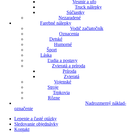
Vesmír a ufo
Truck nálepky
Súčiastky
Nezaradené
Farebné nálepky
Vodič začiatočník
Oznacenia
Detské
Humorné
Šport
Láska
Ľudia a postavy
Zvieratá a príroda
Príroda
Zvieratá
Vojenské
Stroje
Trpkovia
Rôzne
Nadrozmerný náklad-
označenie
Lepenie a časté otázky
Sledovanie objednávky
Kontakt