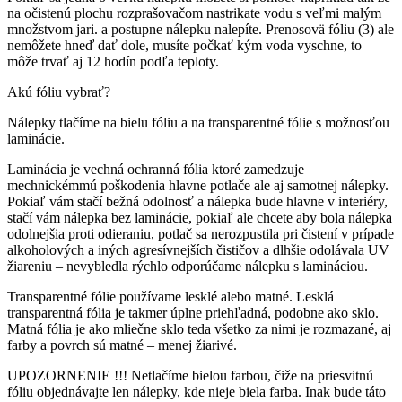
na očistenú plochu rozprašovačom nastrikate vodu s veľmi malým
množstvom jari. a postupne nálepku nalepíte. Prenosovä fóliu (3) ale
nemôžete hneď dať dole, musíte počkať kým voda vyschne, to
môže trvať aj 12 hodín podľa teploty.
Akú fóliu vybrať?
Nálepky tlačíme na bielu fóliu a na transparentné fólie s možnosťou
laminácie.
Laminácia je vechná ochranná fólia ktoré zamedzuje
mechnickémmú poškodenia hlavne potlače ale aj samotnej nálepky.
Pokiaľ vám stačí bežná odolnosť a nálepka bude hlavne v interiéry,
stačí vám nálepka bez laminácie, pokiaľ ale chcete aby bola nálepka
odolnejšia proti odieraniu, potlač sa nerozpustila pri čistení v prípade
alkoholových a iných agresívnejších čističov a dlhšie odolávala UV
žiareniu – nevybledla rýchlo odporúčame nálepku s lamináciou.
Transparentné fólie používame lesklé alebo matné. Lesklá
transparentná fólia je takmer úplne priehľadná, podobne ako sklo.
Matná fólia je ako mliečne sklo teda všetko za nimi je rozmazané, aj
farby a povrch sú matné – menej žiarivé.
UPOZORNENIE !!! Netlačíme bielou farbou, čiže na priesvitnú
fóliu objednávajte len nálepky, kde nieje biela farba. Inak bude táto