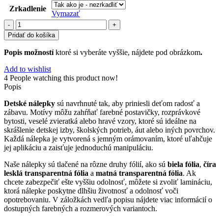
Zrkadlenie
Vymazať
množstvo
detské
Pridať do košíka
(90)
Popis možností
ktoré si vyberáte vyššie, nájdete pod obrázkom
.
Add to wishlist
4
People watching this product now!
Popis
Detské nálepky
sú navrhnuté tak, aby priniesli deťom radosť a
zábavu. Motívy môžu zahŕňať farebné postavičky, rozprávkové
bytosti, veselé zvieratká alebo hravé vzory, ktoré sú ideálne na
skrášlenie detskej izby, školských potrieb, áut alebo iných povrchov.
Každá nálepka je vytvorená s jemným orámovaním, ktoré uľahčuje
jej aplikáciu a zaisťuje jednoduchú manipuláciu.
Naše nálepky sú tlačené na rôzne druhy fólií, ako sú
biela fólia
,
číra
lesklá transparentná fólia
a
matná transparentná fólia
. Ak
chcete zabezpečiť ešte vyššiu odolnosť, môžete si zvoliť lamináciu,
ktorá nálepke poskytne dlhšiu životnosť a odolnosť voči
opotrebovaniu. V záložkách vedľa popisu nájdete viac informácií o
dostupných farebných a rozmerových variantoch.