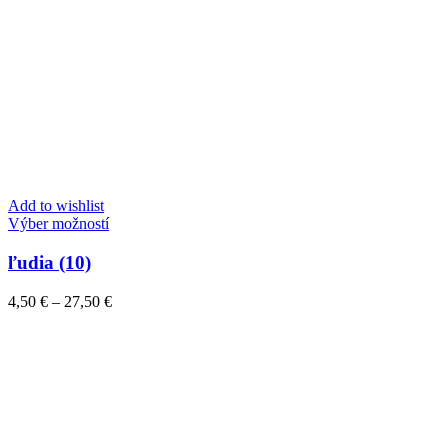
Add to wishlist
Tento
Výber možností
produkt
má
ľudia (10)
viacero
variantov.
Price
4,50
€
–
27,50
€
Možnosti
range:
si
4,50 €
môžete
through
vybrať
27,50 €
na
stránke
produktu.