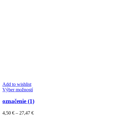
Add to wishlist
Tento
Výber možností
produkt
má
označenie (1)
viacero
variantov.
Price
4,50
€
–
27,47
€
Možnosti
range:
si
4,50 €
môžete
through
vybrať
27,47 €