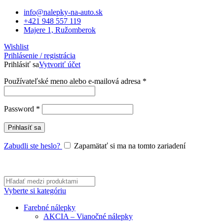
info@nalepky-na-auto.sk
+421 948 557 119
Majere 1, Ružomberok
Wishlist
Prihlásenie / registrácia
Prihlásiť sa
Vytvoriť účet
Povinné
Používateľské meno alebo e-mailová adresa
*
Povinné
Password
*
Prihlasíť sa
Zabudli ste heslo?
Zapamätať si ma na tomto zariadení
Vyberte si kategóriu
Farebné nálepky
AKCIA – Vianočné nálepky