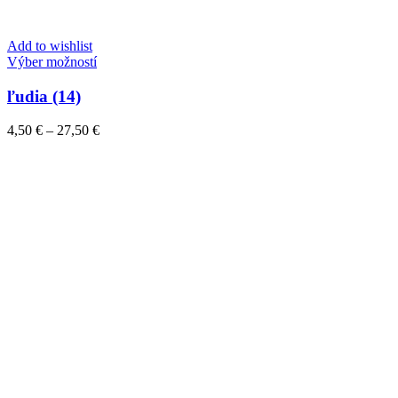
Add to wishlist
Tento
Výber možností
produkt
má
ľudia (14)
viacero
variantov.
Price
4,50
€
–
27,50
€
Možnosti
range:
si
4,50 €
môžete
through
vybrať
27,50 €
na
stránke
produktu.