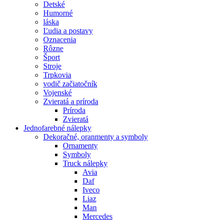
Detské
Humorné
láska
Ľudia a postavy
Oznacenia
Rôzne
Šport
Stroje
Trpkovia
vodič začiatočník
Vojenské
Zvieratá a príroda
Príroda
Zvieratá
Jednofarebné nálepky
Dekoračné, oranmenty a symboly
Ornamenty
Symboly
Truck nálepky
Avia
Daf
Iveco
Liaz
Man
Mercedes