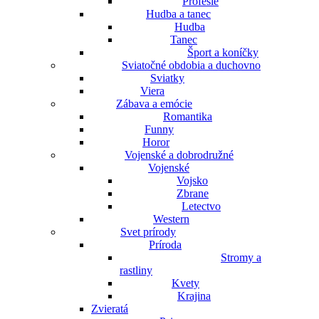
Profesie
Hudba a tanec
Hudba
Tanec
Šport a koníčky
Sviatočné obdobia a duchovno
Sviatky
Viera
Zábava a emócie
Romantika
Funny
Horor
Vojenské a dobrodružné
Vojenské
Vojsko
Zbrane
Letectvo
Western
Svet prírody
Príroda
Stromy a
rastliny
Kvety
Krajina
Zvieratá