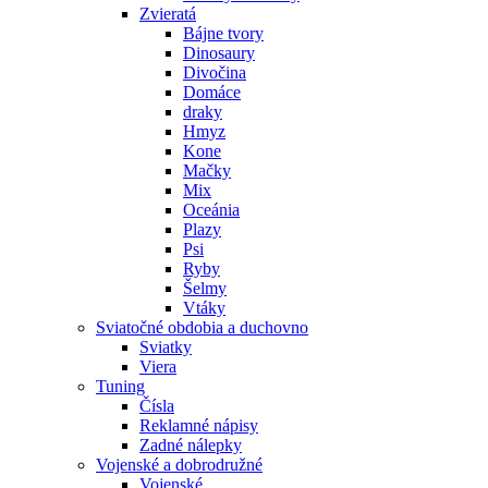
Zvieratá
Bájne tvory
Dinosaury
Divočina
Domáce
draky
Hmyz
Kone
Mačky
Mix
Oceánia
Plazy
Psi
Ryby
Šelmy
Vtáky
Sviatočné obdobia a duchovno
Sviatky
Viera
Tuning
Čísla
Reklamné nápisy
Zadné nálepky
Vojenské a dobrodružné
Vojenské