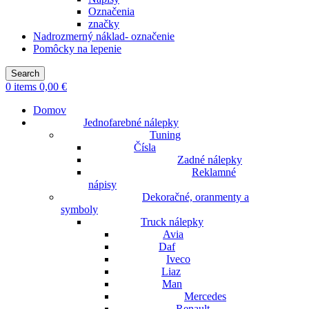
Označenia
značky
Nadrozmerný náklad- označenie
Pomôcky na lepenie
Search
0
items
0,00
€
Domov
Jednofarebné nálepky
Tuning
Čísla
Zadné nálepky
Reklamné
nápisy
Dekoračné, oranmenty a
symboly
Truck nálepky
Avia
Daf
Iveco
Liaz
Man
Mercedes
Renault