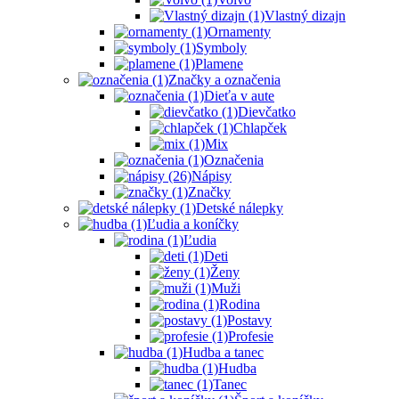
Vlastný dizajn
Ornamenty
Symboly
Plamene
Značky a označenia
Dieťa v aute
Dievčatko
Chlapček
Mix
Označenia
Nápisy
Značky
Detské nálepky
Ľudia a koníčky
Ľudia
Deti
Ženy
Muži
Rodina
Postavy
Profesie
Hudba a tanec
Hudba
Tanec