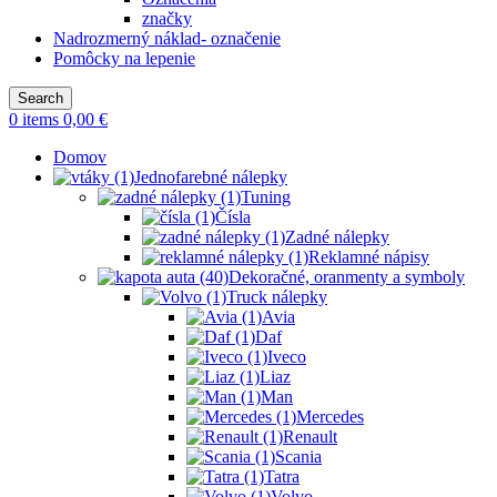
značky
Nadrozmerný náklad- označenie
Pomôcky na lepenie
Search
0
items
0,00
€
Domov
Jednofarebné nálepky
Tuning
Čísla
Zadné nálepky
Reklamné nápisy
Dekoračné, oranmenty a symboly
Truck nálepky
Avia
Daf
Iveco
Liaz
Man
Mercedes
Renault
Scania
Tatra
Volvo