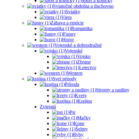
Šport a koníčky
Sviatočné obdobia a duchovno
Sviatky
Viera
Zábava a emócie
Romantika
Funny
Horor
Vojenské a dobrodružné
Vojenské
Vojsko
Zbrane
Letectvo
Western
Svet prírody
Príroda
Stromy a rastliny
Kvety
Krajina
Zvieratá
Psi
Mačky
Kone
Šelmy
Ryby