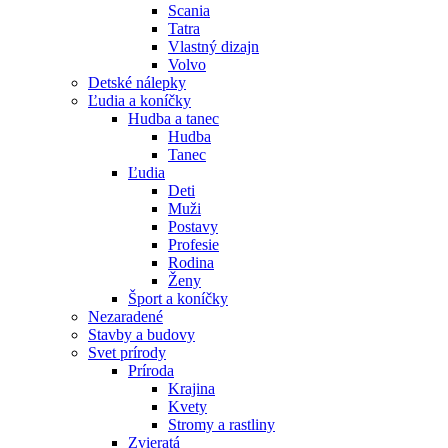
Scania
Tatra
Vlastný dizajn
Volvo
Detské nálepky
Ľudia a koníčky
Hudba a tanec
Hudba
Tanec
Ľudia
Deti
Muži
Postavy
Profesie
Rodina
Ženy
Šport a koníčky
Nezaradené
Stavby a budovy
Svet prírody
Príroda
Krajina
Kvety
Stromy a rastliny
Zvieratá