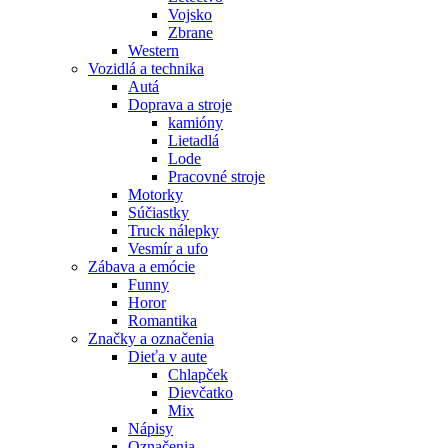
Vojsko
Zbrane
Western
Vozidlá a technika
Autá
Doprava a stroje
kamióny
Lietadlá
Lode
Pracovné stroje
Motorky
Súčiastky
Truck nálepky
Vesmír a ufo
Zábava a emócie
Funny
Horor
Romantika
Značky a označenia
Dieťa v aute
Chlapček
Dievčatko
Mix
Nápisy
Označenia