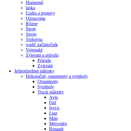
Humorné
láska
Ľudia a postavy
Oznacenia
Rôzne
Šport
Stroje
Trpkovia
vodič začiatočník
Vojenské
Zvieratá a príroda
Príroda
Zvieratá
Jednofarebné nálepky
Dekoračné, oranmenty a symboly
Ornamenty
Symboly
Truck nálepky
Avia
Daf
Iveco
Liaz
Man
Mercedes
Renault