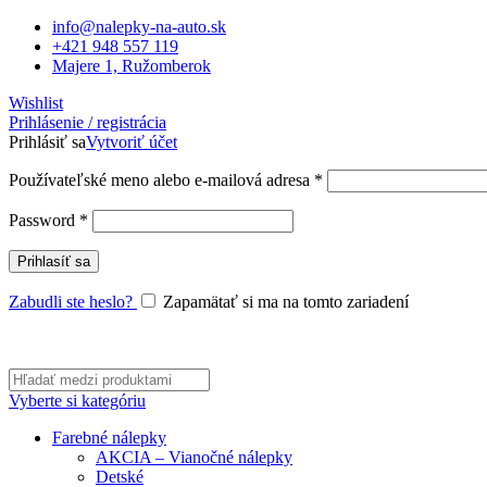
info@nalepky-na-auto.sk
+421 948 557 119
Majere 1, Ružomberok
Wishlist
Prihlásenie / registrácia
Prihlásiť sa
Vytvoriť účet
Povinné
Používateľské meno alebo e-mailová adresa
*
Povinné
Password
*
Prihlasíť sa
Zabudli ste heslo?
Zapamätať si ma na tomto zariadení
Vyberte si kategóriu
Farebné nálepky
AKCIA – Vianočné nálepky
Detské