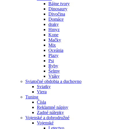
Bájne tvory
Dinosaury
Divočina
Domáce
draky
Hmyz
Kone
Mačky
Mix
Oceánia
Plazy
Psi
Ryby
Šelmy
Vtáky
Sviatočné obdobia a duchovno
Sviatky
Viera
Tuning
Čísla
Reklamné nápisy
Zadné nálepky
Vojenské a dobrodružné
Vojenské
Letectvo