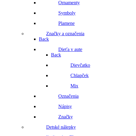
Ornamenty
Symboly
Plamene
Značky a označenia
Back
Dieťa v aute
Back
Dievčatko
Chlapček
Mix
Označenia
Nápisy
Značky
Detské nálepky