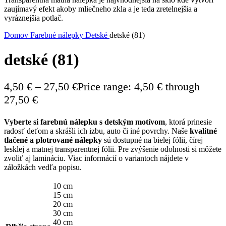
zaujímavý efekt akoby mliečneho zkla a je teda zretelnejšia a
vyráznejšia potlač.
Domov
Farebné nálepky
Detské
detské (81)
detské (81)
4,50
€
–
27,50
€
Price range: 4,50 € through
27,50 €
Vyberte si farebnú nálepku s detským motívom
, ktorá prinesie
radosť deťom a skrášli ich izbu, auto či iné povrchy. Naše
kvalitné
tlačené a plotrované nálepky
sú dostupné na bielej fólii, čírej
lesklej a matnej transparentnej fólii. Pre zvýšenie odolnosti si môžete
zvoliť aj lamináciu. Viac informácií o variantoch nájdete v
záložkách vedľa popisu.
10 cm
15 cm
20 cm
30 cm
40 cm