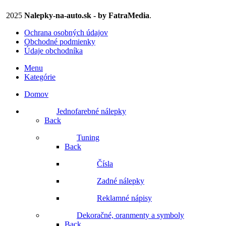
2025
Nalepky-na-auto.sk - by FatraMedia
.
Ochrana osobných údajov
Obchodné podmienky
Údaje obchodníka
Menu
Kategórie
Domov
Jednofarebné nálepky
Back
Tuning
Back
Čísla
Zadné nálepky
Reklamné nápisy
Dekoračné, oranmenty a symboly
Back