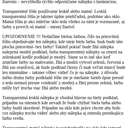
žiareniu – nevybledla rýchlo odporúčame nálepku s lamináciou.
Transparentné fólie používame lesklé alebo matné. Lesklá
transparentná fólia je takmer úplne priehľadná, podobne ako sklo.
Matná fólia je ako mliečne sklo teda všetko za nimi je rozmazané, aj
farby a povrch sú matné – menej žiarivé.
UPOZORNENIE !!! Netlačíme bielou farbou, čiže na priesvitnú
fóliu objednávajte len nálepky, kde nieje biela farba. Inak bude táto
plocha priesvitná- bez farby! Taktiež pokiaľ bude žltá nálepka
nalepená modrý podklad, farba transparentnej nálepky sa zmení na
zelenkastú kedže podklad je modrý. Stane sa to isté ako keď
zmiešate farby na malovanie, žltá a modrá vytvorí zelenú, červená a
žltá zas oranžovú, ak bude podklad čierny či inak veľmi tmavý bude
len minimálne – takmer vôbec vidieť čo je na nálepke. z dôvodu
iného druhu farby podkladú fólie nie je miešanie farieb úpne presné
a teda nemusí presne vzniknúť z modrej a žltej presne zelená, farba
môže byť trocha viac žltá alebo modrá.
Transparentná lesklá nálepka je vhodná hlavne na biely podklad,
prípadne na miestach kde nevadí že bude chýbať biela farba alebo
farby budú skreslené. Prípadne na sklo kde práve chcete aby bolo
cez nálepku trocha vidieť alebo aby nálepka aj zmenila prenikajúcu
farbu svetla.
Transparentná matná nálepka je najvhodnejšia na sklo kde vytvorí