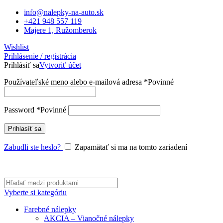
info@nalepky-na-auto.sk
+421 948 557 119
Majere 1, Ružomberok
Wishlist
Prihlásenie / registrácia
Prihlásiť sa
Vytvoriť účet
Používateľské meno alebo e-mailová adresa
*
Povinné
Password
*
Povinné
Prihlasíť sa
Zabudli ste heslo?
Zapamätať si ma na tomto zariadení
Vyberte si kategóriu
Farebné nálepky
AKCIA – Vianočné nálepky