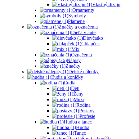
Vlastný dizajn
Ornamenty
Symboly
Plamene
Značky a označenia
Dieťa v aute
Dievčatko
Chlapček
Mix
Označenia
Nápisy
Značky
Detské nálepky
Ľudia a koníčky
Ľudia
Deti
Ženy
Muži
Rodina
Postavy
Profesie
Hudba a tanec
Hudba
Tanec
Šport a koníčky