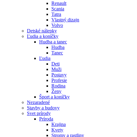
Renault
Scania
Tatra
Vlastný dizajn
Volvo
Detské nálepky
Ľudia a koníčky
Hudba a tanec
Hudba
Tanec
Ľudia
Deti
Muži
Postavy
Profesie
Rodina
Ženy
Šport a koníčky
Nezaradené
Stavby a budovy
Svet prírody
Príroda
Krajina
Kvety
Stromy a rastliny