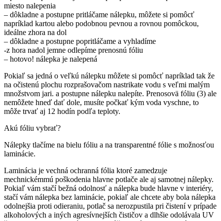
miesto nalepenia
– dôkladne a postupne pritláčame nálepku, môžete si pomôcť
napríklad kartou alebo podobnou pevnou a rovnou pomôckou,
ideálne zhora na dol
– dôkladne a postupne popritláčame a vyhladíme
-z hora nadol jemne odlepíme prenosnú fóliu
– hotovo! nálepka je nalepená
Pokiaľ sa jedná o veľkú nálepku môžete si pomôcť napríklad tak že
na očistenú plochu rozprašovačom nastrikate vodu s veľmi malým
množstvom jari. a postupne nálepku nalepíte. Prenosovä fóliu (3) ale
nemôžete hneď dať dole, musíte počkať kým voda vyschne, to
môže trvať aj 12 hodín podľa teploty.
Akú fóliu vybrať?
Nálepky tlačíme na bielu fóliu a na transparentné fólie s možnosťou
laminácie.
Laminácia je vechná ochranná fólia ktoré zamedzuje
mechnickémmú poškodenia hlavne potlače ale aj samotnej nálepky.
Pokiaľ vám stačí bežná odolnosť a nálepka bude hlavne v interiéry,
stačí vám nálepka bez laminácie, pokiaľ ale chcete aby bola nálepka
odolnejšia proti odieraniu, potlač sa nerozpustila pri čistení v prípade
alkoholových a iných agresívnejších čističov a dlhšie odolávala UV