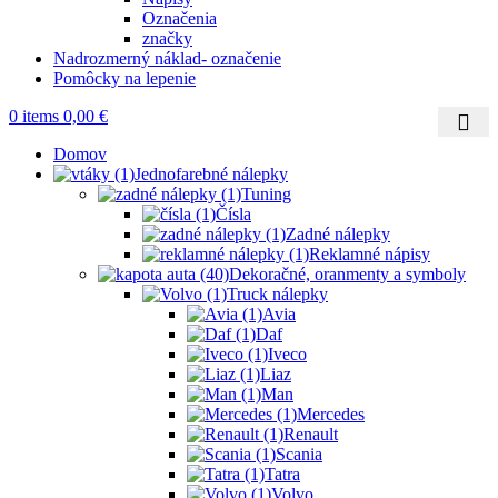
Označenia
značky
Nadrozmerný náklad- označenie
Pomôcky na lepenie
0
items
0,00
€
Domov
Jednofarebné nálepky
Tuning
Čísla
Zadné nálepky
Reklamné nápisy
Dekoračné, oranmenty a symboly
Truck nálepky
Avia
Daf
Iveco
Liaz
Man
Mercedes
Renault
Scania
Tatra
Volvo