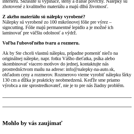
interiéru. Skrášlite si vypínače, steny a ďalšie povrchy. Nálepky sú
zhotovené z kvalitného materiálu a majú dlhú životnosť.
Z akého materiálu sú nálepky vyrobené?
Nálepky sú vyrobené zo 100 mikrónovej fólie pre výrez –
signcutting. Fólie majú permanentné lepidlo a je možné ich
laminovať pre väčšiu odolnosť a výdrž.
Voľba ľubovoľného tvaru a rozmeru.
Ak by Ste chceli vlastnú nálepku, prípadne pomeniť niečo na
originálnej nálepke, napr. fotku Vášho dieťatka, psíka alebo
skombinovať viacero motívov do jednej, kontaktujte nás
prostredníctvom mailu na adrese: info@nalepky-na-auto.sk,
ohľadom ceny a rozmerov. Rozmerovo vieme vyrobiť nálepku šírky
130 cm a dĺžka je prakticky neobmedzená. Keďže sme priamo
výrobca a nie sprostredkovateľ, nie je to pre nás žiadny problém.
Mohlo by vás zaujímať