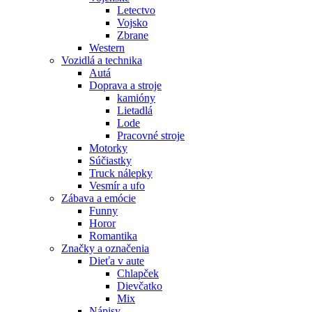
Letectvo
Vojsko
Zbrane
Western
Vozidlá a technika
Autá
Doprava a stroje
kamióny
Lietadlá
Lode
Pracovné stroje
Motorky
Súčiastky
Truck nálepky
Vesmír a ufo
Zábava a emócie
Funny
Horor
Romantika
Značky a označenia
Dieťa v aute
Chlapček
Dievčatko
Mix
Nápisy