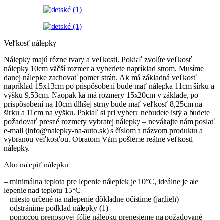
Veľkosť nálepky
Nálepky majú rôzne tvary a veľkosti. Pokiaľ zvolíte veľkosť
nálepky 10cm väčší rozmer a vyberiete napríklad strom. Musíme
danej nálepke zachovať pomer strán. Ak má základná veľkosť
napríklad 15x13cm po prispôsobení bude mať nálepka 11cm šírku a
výšku 9,53cm. Naopak ka má rozmery 15x20cm v základe, po
prispôsobení na 10cm dlhšej strny bude mať veľkosť 8,25cm na
šírku a 11cm na výšku. Pokiaľ si pri výberu nebudete istý a budete
požadovať presné rozmery vybratej nálepky – neváhajte nám poslať
e-mail (info@nalepky-na-auto.sk) s číslom a názvom produktu a
vybranou veľkosťou. Obratom Vám pošleme reálne veľkosti
nálepky.
Ako nalepiť nálepku
– minimálna teplota pre lepenie nálepiek je 10°C, ideálne je ale
lepenie nad teplotu 15°C
– miesto určené na nalepenie dôkladne očistíme (jar,lieh)
– odstránime podklad nálepky (1)
– pomocou prenosovej fólie nálepku prenesieme na požadované