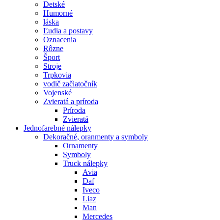
Detské
Humorné
láska
Ľudia a postavy
Oznacenia
Rôzne
Šport
Stroje
Trpkovia
vodič začiatočník
Vojenské
Zvieratá a príroda
Príroda
Zvieratá
Jednofarebné nálepky
Dekoračné, oranmenty a symboly
Ornamenty
Symboly
Truck nálepky
Avia
Daf
Iveco
Liaz
Man
Mercedes