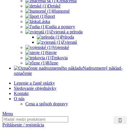
Oznacenia
Detské
Humorné
Šport
Láska
Ľudia a postavy
Zvieratá a príroda
Príroda
Zvieratá
Vojenské
Stroje
Trpkovia
Rôzne
Nadrozmerný náklad-
označenie
Lepenie a časté otázky
Sledovanie objednávky
Kontakt
O nás
Cena a spôsob dopravy
Menu
Prihlásenie / registrácia