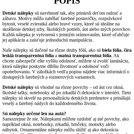
POPIS
Detské nálepky
sú navrhnuté tak, aby priniesli deťom radosť a
zábavu. Motívy môžu zahŕňať farebné postavičky, rozprávkové
bytosti, veselé zvieratká alebo hravé vzory, ktoré sú ideálne na
skrášlenie detskej izby, školských potrieb, áut alebo iných povrchov.
Každá nálepka je vytvorená s jemným orámovaním, ktoré uľahčuje
jej aplikáciu a zaisťuje jednoduchú manipuláciu.
Naše nálepky sú tlačené na rôzne druhy fólií, ako sú
biela fólia
,
číra
lesklá transparentná fólia
a
matná transparentná fólia
. Ak
chcete zabezpečiť ešte vyššiu odolnosť, môžete si zvoliť lamináciu,
ktorá nálepke poskytne dlhšiu životnosť a odolnosť voči
opotrebovaniu. V záložkách vedľa popisu nájdete viac informácií o
dostupných farebných a rozmerových variantoch.
Detské nálepky
sú vhodné na rôzne povrchy – od áut cez okná,
školské tašky, notebooky až po zrkadlá či dekorácie v interiéri. Tieto
nálepky sú skvelé na personalizáciu detských predmetov a prinášajú
veselý a farebný nádych do každodenného života.
Sú nálepky určené len na autá?
Samozrejme že nie. Nálepkami môžete ozdobiť aj iné povrchy, ako
napríklad okná, notebooky, zrkadlá, hrnčeky, motorky alebo
nábytok. Ornamentálne nálepky môžu slúžiť aj ako dekorácia