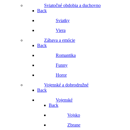
Sviatočné obdobia a duchovno
Back
Sviatky
Viera
Zábava a emócie
Back
Romantika
Funny
Horor
Vojenské a dobrodružné
Back
Vojenské
Back
Vojsko
Zbrane