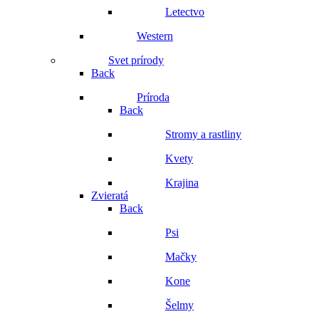
Letectvo
Western
Svet prírody
Back
Príroda
Back
Stromy a rastliny
Kvety
Krajina
Zvieratá
Back
Psi
Mačky
Kone
Šelmy