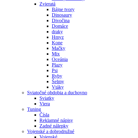
Zvieratá
Bájne tvory
Dinosaury
Divočina
Domáce
draky
Hmyz
Kone
Mačky
Mix
Oceánia
Plazy
Psi
Ryby
Šelmy
Vtáky
Sviatočné obdobia a duchovno
Sviatky
Viera
Tuning
Čísla
Reklamné nápisy
Zadné nálepky
Vojenské a dobrodružné
Vojenské