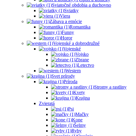
Sviatočné obdobia a duchovno
Sviatky
Viera
Zábava a emócie
Romantika
Funny
Horor
Vojenské a dobrodružné
Vojenské
Vojsko
Zbrane
Letectvo
Western
Svet prírody
Príroda
Stromy a rastliny
Kvety
Krajina
Zvieratá
Psi
Mačky
Kone
Šelmy
Ryby