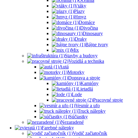
Oceánia
Vtáky
Plazy
Hmyz
Domáce
Divočina
Dinosaury
Draky
Bájne tvory
Mix
Stavby a budovy
Vozidlá a technika
Autá
Motorky
Doprava a stroje
Kamióny
Lietadlá
Lode
Pracovné stroje
Vesmír a ufo
Truck nálepky
Súčiastky
Nezaradené
Farebné nálepky
Vodič začiatočník