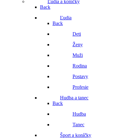
Ľudia a koníčky
Back
Ľudia
Back
Deti
Ženy
Muži
Rodina
Postavy
Profesie
Hudba a tanec
Back
Hudba
Tanec
Šport a koníčky