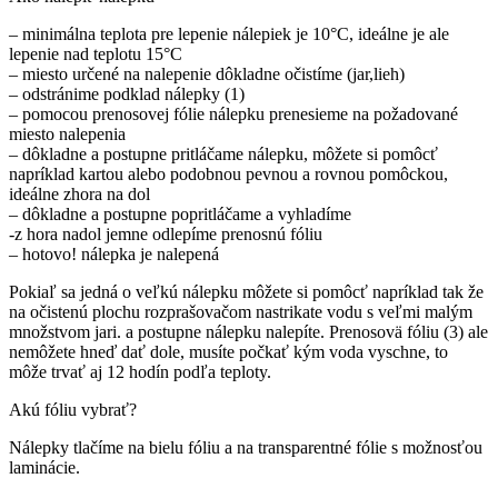
– minimálna teplota pre lepenie nálepiek je 10°C, ideálne je ale
lepenie nad teplotu 15°C
– miesto určené na nalepenie dôkladne očistíme (jar,lieh)
– odstránime podklad nálepky (1)
– pomocou prenosovej fólie nálepku prenesieme na požadované
miesto nalepenia
– dôkladne a postupne pritláčame nálepku, môžete si pomôcť
napríklad kartou alebo podobnou pevnou a rovnou pomôckou,
ideálne zhora na dol
– dôkladne a postupne popritláčame a vyhladíme
-z hora nadol jemne odlepíme prenosnú fóliu
– hotovo! nálepka je nalepená
Pokiaľ sa jedná o veľkú nálepku môžete si pomôcť napríklad tak že
na očistenú plochu rozprašovačom nastrikate vodu s veľmi malým
množstvom jari. a postupne nálepku nalepíte. Prenosovä fóliu (3) ale
nemôžete hneď dať dole, musíte počkať kým voda vyschne, to
môže trvať aj 12 hodín podľa teploty.
Akú fóliu vybrať?
Nálepky tlačíme na bielu fóliu a na transparentné fólie s možnosťou
laminácie.