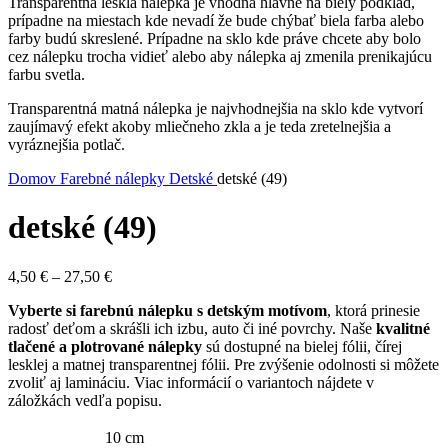
Transparentná lesklá nálepka je vhodná hlavne na biely podklad,
prípadne na miestach kde nevadí že bude chýbať biela farba alebo
farby budú skreslené. Prípadne na sklo kde práve chcete aby bolo
cez nálepku trocha vidieť alebo aby nálepka aj zmenila prenikajúcu
farbu svetla.
Transparentná matná nálepka je najvhodnejšia na sklo kde vytvorí
zaujímavý efekt akoby mliečneho zkla a je teda zretelnejšia a
vyráznejšia potlač.
Domov
Farebné nálepky
Detské
detské (49)
detské (49)
Price
4,50
€
–
27,50
€
range:
Vyberte si farebnú nálepku s detským motívom
, ktorá prinesie
4,50 €
radosť deťom a skrášli ich izbu, auto či iné povrchy. Naše
kvalitné
through
tlačené a plotrované nálepky
sú dostupné na bielej fólii, čírej
27,50 €
lesklej a matnej transparentnej fólii. Pre zvýšenie odolnosti si môžete
zvoliť aj lamináciu. Viac informácií o variantoch nájdete v
záložkách vedľa popisu.
10 cm