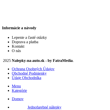
si
si
4,50 €
4,50 €
môžete
môžete
through
through
vybrať
vybrať
9,40 €
27,47 €
na
na
stránke
stránke
produktu.
produktu.
Informácie a návody
Lepenie a časté otázky
Doprava a platba
Kontakt
O nás
2025
Nalepky-na-auto.sk - by FatraMedia
.
Ochrana Osobných Údajov
Obchodné Podmienky
Údaje Obchodníka
Menu
Kategórie
Domov
Jednofarebné nálepky