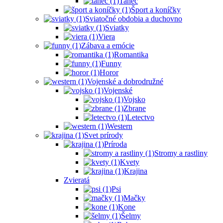
Tanec
Šport a koníčky
Sviatočné obdobia a duchovno
Sviatky
Viera
Zábava a emócie
Romantika
Funny
Horor
Vojenské a dobrodružné
Vojenské
Vojsko
Zbrane
Letectvo
Western
Svet prírody
Príroda
Stromy a rastliny
Kvety
Krajina
Zvieratá
Psi
Mačky
Kone
Šelmy