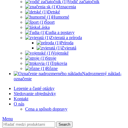
Vodič začiatočník
Oznacenia
Detské
Humorné
Šport
Láska
Ľudia a postavy
Zvieratá a príroda
Príroda
Zvieratá
Vojenské
Stroje
Trpkovia
Rôzne
Nadrozmerný náklad-
označenie
Lepenie a časté otázky
Sledovanie objednávky
Kontakt
O nás
Cena a spôsob dopravy
Menu
Search