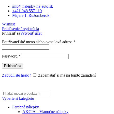
info@nalepky-na-auto.sk
+421 948 557 119
Majere 1, Ružomberok
Wishlist
Prihlásenie / registrácia
Prihlásiť sa
Vytvoriť účet
Povinné
Používateľské meno alebo e-mailová adresa
*
Povinné
Password
*
Prihlasíť sa
Zabudli ste heslo?
Zapamätať si ma na tomto zariadení
Vyberte si kategóriu
Farebné nálepky
AKCIA – Vianočné nálepky