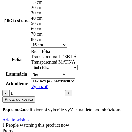
15 cm
20 cm
30 cm
40 cm
Dlhšia strana
50 cm
60 cm
70 cm
80 cm
Biela fólia
Transparentná LESKLÁ
Fólia
Transparentná MATNÁ
Laminácia
Zrkadlenie
Vymazať
množstvo
detské
Pridať do košíka
(49)
Popis možností
ktoré si vyberáte vyššie, nájdete pod obrázkom
.
Add to wishlist
1
People watching this product now!
Popis