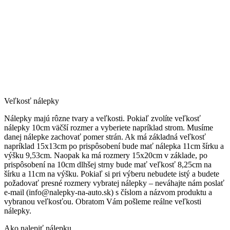
Veľkosť nálepky
Nálepky majú rôzne tvary a veľkosti. Pokiaľ zvolíte veľkosť
nálepky 10cm väčší rozmer a vyberiete napríklad strom. Musíme
danej nálepke zachovať pomer strán. Ak má základná veľkosť
napríklad 15x13cm po prispôsobení bude mať nálepka 11cm šírku a
výšku 9,53cm. Naopak ka má rozmery 15x20cm v základe, po
prispôsobení na 10cm dlhšej strny bude mať veľkosť 8,25cm na
šírku a 11cm na výšku. Pokiaľ si pri výberu nebudete istý a budete
požadovať presné rozmery vybratej nálepky – neváhajte nám poslať
e-mail (info@nalepky-na-auto.sk) s číslom a názvom produktu a
vybranou veľkosťou. Obratom Vám pošleme reálne veľkosti
nálepky.
Ako nalepiť nálepku