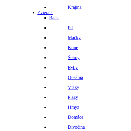
Krajina
Zvieratá
Back
Psi
Mačky
Kone
Šelmy
Ryby
Oceánia
Vtáky
Plazy
Hmyz
Domáce
Divočina