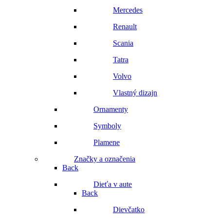
Mercedes
Renault
Scania
Tatra
Volvo
Vlastný dizajn
Ornamenty
Symboly
Plamene
Značky a označenia
Back
Dieťa v aute
Back
Dievčatko