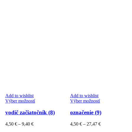
Add to wishlist
Add to wishlist
Tento
Tento
Výber možností
Výber možností
produkt
produkt
má
má
vodič začiatočník (8)
označenie (9)
viacero
viacero
variantov.
variantov.
Price
Price
4,50
€
–
9,40
€
4,50
€
–
27,47
€
Možnosti
Možnosti
range:
range: