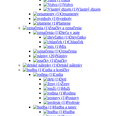
Volvo
Vlastný dizajn
Ornamenty
Symboly
Plamene
Značky a označenia
Dieťa v aute
Dievčatko
Chlapček
Mix
Označenia
Nápisy
Značky
Detské nálepky
Ľudia a koníčky
Ľudia
Deti
Ženy
Muži
Rodina
Postavy
Profesie
Hudba a tanec
Hudba