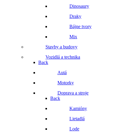
Dinosaury
Draky
Bájne tvory
Mix
Stavby a budovy
Vozidlá a technika
Back
Autá
Motorky
Doprava a stroje
Back
Kamióny
Lietadlá
Lode