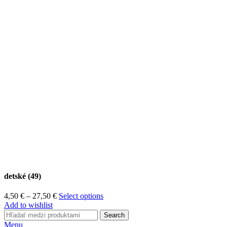
detské (49)
Price
4,50
€
–
27,50
€
Select options
range:
Add to wishlist
4,50 €
Search
through
Menu