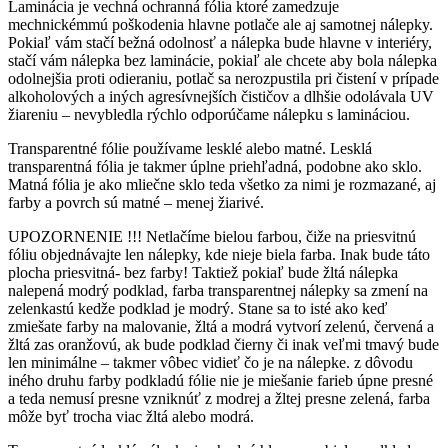
Laminácia je vechná ochranná fólia ktoré zamedzuje
mechnickémmú poškodenia hlavne potlače ale aj samotnej nálepky.
Pokiaľ vám stačí bežná odolnosť a nálepka bude hlavne v interiéry,
stačí vám nálepka bez laminácie, pokiaľ ale chcete aby bola nálepka
odolnejšia proti odieraniu, potlač sa nerozpustila pri čistení v prípade
alkoholových a iných agresívnejších čističov a dlhšie odolávala UV
žiareniu – nevybledla rýchlo odporúčame nálepku s lamináciou.
Transparentné fólie používame lesklé alebo matné. Lesklá
transparentná fólia je takmer úplne priehľadná, podobne ako sklo.
Matná fólia je ako mliečne sklo teda všetko za nimi je rozmazané, aj
farby a povrch sú matné – menej žiarivé.
UPOZORNENIE !!! Netlačíme bielou farbou, čiže na priesvitnú
fóliu objednávajte len nálepky, kde nieje biela farba. Inak bude táto
plocha priesvitná- bez farby! Taktiež pokiaľ bude žltá nálepka
nalepená modrý podklad, farba transparentnej nálepky sa zmení na
zelenkastú kedže podklad je modrý. Stane sa to isté ako keď
zmiešate farby na malovanie, žltá a modrá vytvorí zelenú, červená a
žltá zas oranžovú, ak bude podklad čierny či inak veľmi tmavý bude
len minimálne – takmer vôbec vidieť čo je na nálepke. z dôvodu
iného druhu farby podkladú fólie nie je miešanie farieb úpne presné
a teda nemusí presne vzniknúť z modrej a žltej presne zelená, farba
môže byť trocha viac žltá alebo modrá.