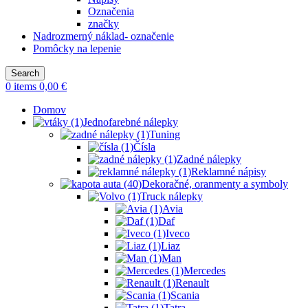
Označenia
značky
Nadrozmerný náklad- označenie
Pomôcky na lepenie
Search
0
items
0,00
€
Domov
Jednofarebné nálepky
Tuning
Čísla
Zadné nálepky
Reklamné nápisy
Dekoračné, oranmenty a symboly
Truck nálepky
Avia
Daf
Iveco
Liaz
Man
Mercedes
Renault
Scania
Tatra