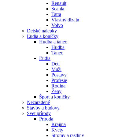
Renault
Scania
Tatra
Vlastný dizajn
Volvo
Detské nálepky
Ľudia a koníčky
Hudba a tanec
Hudba
Tanec
Ľudia
Deti
Muži
Postavy
Profesie
Rodina
Ženy
Šport a koníčky
Nezaradené
Stavby a budovy
Svet prírody
Príroda
Krajina
Kvety
Stromy a rastliny