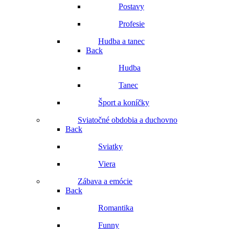
Postavy
Profesie
Hudba a tanec
Back
Hudba
Tanec
Šport a koníčky
Sviatočné obdobia a duchovno
Back
Sviatky
Viera
Zábava a emócie
Back
Romantika
Funny