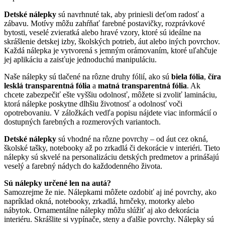
Detské nálepky
sú navrhnuté tak, aby priniesli deťom radosť a
zábavu. Motívy môžu zahŕňať farebné postavičky, rozprávkové
bytosti, veselé zvieratká alebo hravé vzory, ktoré sú ideálne na
skrášlenie detskej izby, školských potrieb, áut alebo iných povrchov.
Každá nálepka je vytvorená s jemným orámovaním, ktoré uľahčuje
jej aplikáciu a zaisťuje jednoduchú manipuláciu.
Naše nálepky sú tlačené na rôzne druhy fólií, ako sú
biela fólia
,
číra
lesklá transparentná fólia
a
matná transparentná fólia
. Ak
chcete zabezpečiť ešte vyššiu odolnosť, môžete si zvoliť lamináciu,
ktorá nálepke poskytne dlhšiu životnosť a odolnosť voči
opotrebovaniu. V záložkách vedľa popisu nájdete viac informácií o
dostupných farebných a rozmerových variantoch.
Detské nálepky
sú vhodné na rôzne povrchy – od áut cez okná,
školské tašky, notebooky až po zrkadlá či dekorácie v interiéri. Tieto
nálepky sú skvelé na personalizáciu detských predmetov a prinášajú
veselý a farebný nádych do každodenného života.
Sú nálepky určené len na autá?
Samozrejme že nie. Nálepkami môžete ozdobiť aj iné povrchy, ako
napríklad okná, notebooky, zrkadlá, hrnčeky, motorky alebo
nábytok. Ornamentálne nálepky môžu slúžiť aj ako dekorácia
interiéru. Skrášlite si vypínače, steny a ďalšie povrchy. Nálepky sú