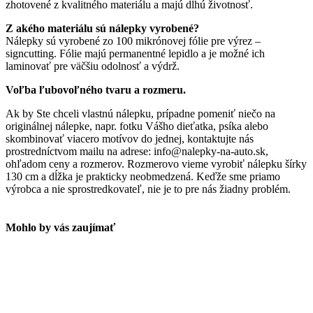
zhotovené z kvalitného materiálu a majú dlhú životnosť.
Z akého materiálu sú nálepky vyrobené?
Nálepky sú vyrobené zo 100 mikrónovej fólie pre výrez –
signcutting. Fólie majú permanentné lepidlo a je možné ich
laminovať pre väčšiu odolnosť a výdrž.
Voľba ľubovoľného tvaru a rozmeru.
Ak by Ste chceli vlastnú nálepku, prípadne pomeniť niečo na
originálnej nálepke, napr. fotku Vášho dieťatka, psíka alebo
skombinovať viacero motívov do jednej, kontaktujte nás
prostredníctvom mailu na adrese: info@nalepky-na-auto.sk,
ohľadom ceny a rozmerov. Rozmerovo vieme vyrobiť nálepku šírky
130 cm a dĺžka je prakticky neobmedzená. Keďže sme priamo
výrobca a nie sprostredkovateľ, nie je to pre nás žiadny problém.
Mohlo by vás zaujímať