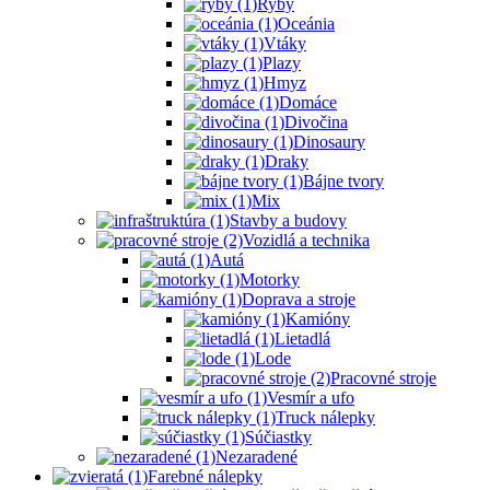
Ryby
Oceánia
Vtáky
Plazy
Hmyz
Domáce
Divočina
Dinosaury
Draky
Bájne tvory
Mix
Stavby a budovy
Vozidlá a technika
Autá
Motorky
Doprava a stroje
Kamióny
Lietadlá
Lode
Pracovné stroje
Vesmír a ufo
Truck nálepky
Súčiastky
Nezaradené
Farebné nálepky