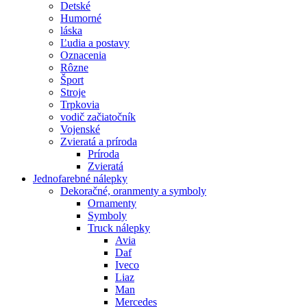
Detské
Humorné
láska
Ľudia a postavy
Oznacenia
Rôzne
Šport
Stroje
Trpkovia
vodič začiatočník
Vojenské
Zvieratá a príroda
Príroda
Zvieratá
Jednofarebné nálepky
Dekoračné, oranmenty a symboly
Ornamenty
Symboly
Truck nálepky
Avia
Daf
Iveco
Liaz
Man
Mercedes