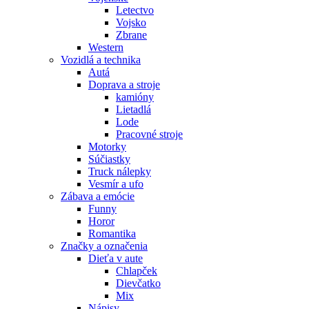
Letectvo
Vojsko
Zbrane
Western
Vozidlá a technika
Autá
Doprava a stroje
kamióny
Lietadlá
Lode
Pracovné stroje
Motorky
Súčiastky
Truck nálepky
Vesmír a ufo
Zábava a emócie
Funny
Horor
Romantika
Značky a označenia
Dieťa v aute
Chlapček
Dievčatko
Mix
Nápisy