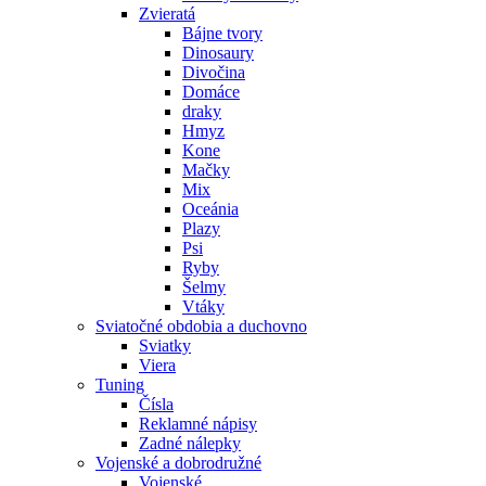
Zvieratá
Bájne tvory
Dinosaury
Divočina
Domáce
draky
Hmyz
Kone
Mačky
Mix
Oceánia
Plazy
Psi
Ryby
Šelmy
Vtáky
Sviatočné obdobia a duchovno
Sviatky
Viera
Tuning
Čísla
Reklamné nápisy
Zadné nálepky
Vojenské a dobrodružné
Vojenské