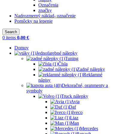
Označenia
značky
Nadrozmerný náklad- označenie
Pomôcky na lepenie
Search
0
items
0,00
€
Domov
Jednofarebné nálepky
Tuning
Čísla
Zadné nálepky
Reklamné
nápisy
Dekoračné, oranmenty a
symboly
Truck nálepky
Avia
Daf
Iveco
Liaz
Man
Mercedes
Renault