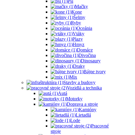
Psi
Mačky
Kone
Šelmy
Ryby
Oceánia
Vtáky
Plazy
Hmyz
Domáce
Divočina
Dinosaury
Draky
Bájne tvory
Mix
Stavby a budovy
Vozidlá a technika
Autá
Motorky
Doprava a stroje
Kamióny
Lietadlá
Lode
Pracovné
stroje