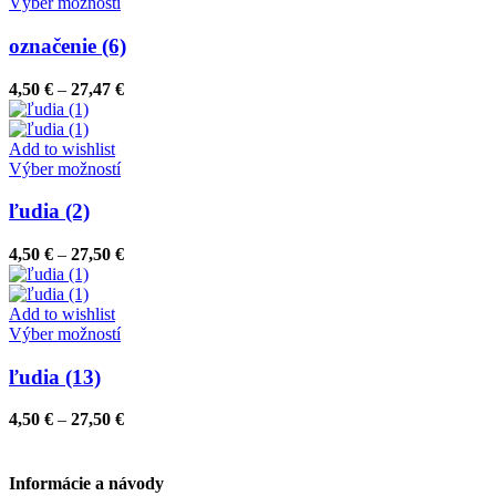
Tento
27,50 €
Výber možností
na
produkt
stránke
má
označenie (6)
produktu.
viacero
variantov.
Price
4,50
€
–
27,47
€
Možnosti
range:
si
4,50 €
môžete
through
Add to wishlist
vybrať
Tento
27,47 €
Výber možností
na
produkt
stránke
má
ľudia (2)
produktu.
viacero
variantov.
Price
4,50
€
–
27,50
€
Možnosti
range:
si
4,50 €
môžete
through
Add to wishlist
vybrať
Tento
27,50 €
Výber možností
na
produkt
stránke
má
ľudia (13)
produktu.
viacero
variantov.
Price
4,50
€
–
27,50
€
Možnosti
range:
si
4,50 €
môžete
through
Informácie a návody
vybrať