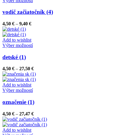
Tento
27,50 €
Výber možností
na
produkt
stránke
má
vodič začiatočník (4)
produktu.
viacero
variantov.
Price
4,50
€
–
9,40
€
Možnosti
range:
si
4,50 €
môžete
through
Add to wishlist
vybrať
9,40 €
Tento
Výber možností
na
produkt
stránke
má
detské (1)
produktu.
viacero
variantov.
Price
4,50
€
–
27,50
€
Možnosti
range:
si
4,50 €
môžete
through
Add to wishlist
vybrať
Tento
27,50 €
Výber možností
na
produkt
stránke
má
označenie (1)
produktu.
viacero
variantov.
Price
4,50
€
–
27,47
€
Možnosti
range:
si
4,50 €
môžete
through
Add to wishlist
vybrať