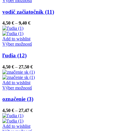
Tento
27,47 €
Výber možností
na
produkt
stránke
má
vodič začiatočník (11)
produktu.
viacero
variantov.
Price
4,50
€
–
9,40
€
Možnosti
range:
si
4,50 €
môžete
through
Add to wishlist
vybrať
9,40 €
Tento
Výber možností
na
produkt
stránke
má
ľudia (12)
produktu.
viacero
variantov.
Price
4,50
€
–
27,50
€
Možnosti
range:
si
4,50 €
môžete
through
Add to wishlist
vybrať
Tento
27,50 €
Výber možností
na
produkt
stránke
má
označenie (3)
produktu.
viacero
variantov.
Price
4,50
€
–
27,47
€
Možnosti
range:
si
4,50 €
môžete
through
Add to wishlist
vybrať