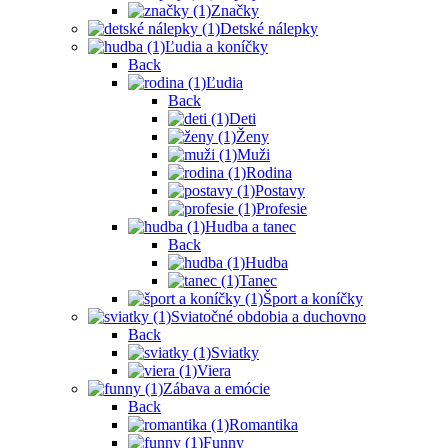
Značky
Detské nálepky
Ľudia a koníčky
Back
Ľudia
Back
Deti
Ženy
Muži
Rodina
Postavy
Profesie
Hudba a tanec
Back
Hudba
Tanec
Šport a koníčky
Sviatočné obdobia a duchovno
Back
Sviatky
Viera
Zábava a emócie
Back
Romantika
Funny