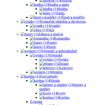
Profesie
Hudba a tanec
Hudba
Tanec
Šport a koníčky
Sviatočné obdobia a duchovno
Sviatky
Viera
Zábava a emócie
Romantika
Funny
Horor
Vojenské a dobrodružné
Vojenské
Vojsko
Zbrane
Letectvo
Western
Svet prírody
Príroda
Stromy a
rastliny
Kvety
Krajina
Zvieratá