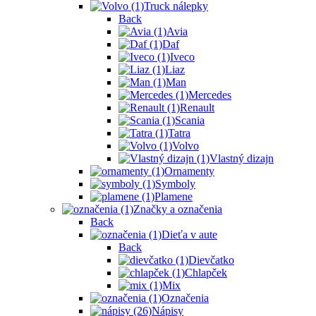
Truck nálepky
Back
Avia
Daf
Iveco
Liaz
Man
Mercedes
Renault
Scania
Tatra
Volvo
Vlastný dizajn
Ornamenty
Symboly
Plamene
Značky a označenia
Back
Dieťa v aute
Back
Dievčatko
Chlapček
Mix
Označenia
Nápisy