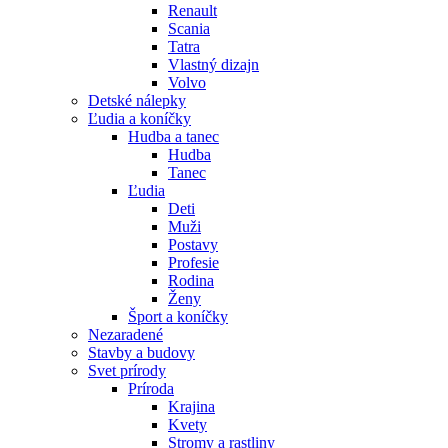
Renault
Scania
Tatra
Vlastný dizajn
Volvo
Detské nálepky
Ľudia a koníčky
Hudba a tanec
Hudba
Tanec
Ľudia
Deti
Muži
Postavy
Profesie
Rodina
Ženy
Šport a koníčky
Nezaradené
Stavby a budovy
Svet prírody
Príroda
Krajina
Kvety
Stromy a rastliny