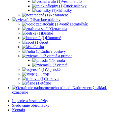
Vesmír a ufo
Truck nálepky
Súčiastky
Nezaradené
Farebné nálepky
Vodič začiatočník
Oznacenia
Detské
Humorné
Šport
Láska
Ľudia a postavy
Zvieratá a príroda
Príroda
Zvieratá
Vojenské
Stroje
Trpkovia
Rôzne
Nadrozmerný náklad-
označenie
Lepenie a časté otázky
Sledovanie objednávky
Kontakt