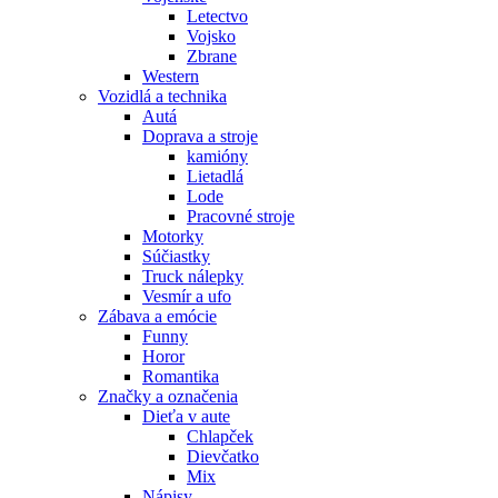
Letectvo
Vojsko
Zbrane
Western
Vozidlá a technika
Autá
Doprava a stroje
kamióny
Lietadlá
Lode
Pracovné stroje
Motorky
Súčiastky
Truck nálepky
Vesmír a ufo
Zábava a emócie
Funny
Horor
Romantika
Značky a označenia
Dieťa v aute
Chlapček
Dievčatko
Mix
Nápisy