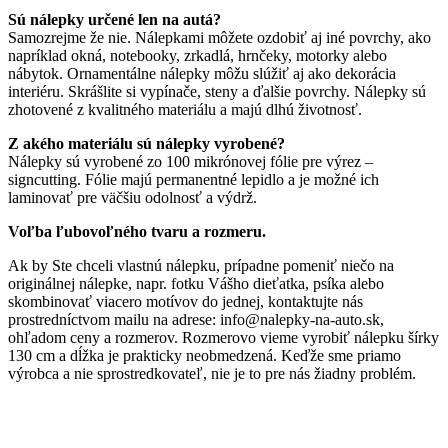
Sú nálepky určené len na autá?
Samozrejme že nie. Nálepkami môžete ozdobiť aj iné povrchy, ako
napríklad okná, notebooky, zrkadlá, hrnčeky, motorky alebo
nábytok. Ornamentálne nálepky môžu slúžiť aj ako dekorácia
interiéru. Skrášlite si vypínače, steny a ďalšie povrchy. Nálepky sú
zhotovené z kvalitného materiálu a majú dlhú životnosť.
Z akého materiálu sú nálepky vyrobené?
Nálepky sú vyrobené zo 100 mikrónovej fólie pre výrez –
signcutting. Fólie majú permanentné lepidlo a je možné ich
laminovať pre väčšiu odolnosť a výdrž.
Voľba ľubovoľného tvaru a rozmeru.
Ak by Ste chceli vlastnú nálepku, prípadne pomeniť niečo na
originálnej nálepke, napr. fotku Vášho dieťatka, psíka alebo
skombinovať viacero motívov do jednej, kontaktujte nás
prostredníctvom mailu na adrese: info@nalepky-na-auto.sk,
ohľadom ceny a rozmerov. Rozmerovo vieme vyrobiť nálepku šírky
130 cm a dĺžka je prakticky neobmedzená. Keďže sme priamo
výrobca a nie sprostredkovateľ, nie je to pre nás žiadny problém.