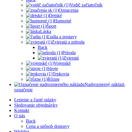
Vodič začiatočník
Oznacenia
Detské
Humorné
Šport
Láska
Ľudia a postavy
Zvieratá a príroda
Back
Príroda
Zvieratá
Vojenské
Stroje
Trpkovia
Rôzne
Nadrozmerný náklad-
označenie
Lepenie a časté otázky
Sledovanie objednávky
Kontakt
O nás
Back
Cena a spôsob dopravy
Wishlist