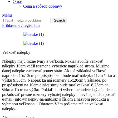
O nás
Cena a spôsob dopravy
Menu
Search
Prihlásenie / registrácia
Veľkosť nálepky
Nálepky majú rôzne tvary a veľkosti. Pokiaľ zvolíte veľkosť
nálepky 10cm väčší rozmer a vyberiete napríklad strom. Musíme
danej nálepke zachovať pomer strán. Ak má základná veľkosť
napríklad 15x13cm po prispôsobení bude mať nálepka 11cm šírku a
výšku 9,53cm. Naopak ka má rozmery 15x20cm v základe, po
prispôsobení na 10cm dlhšej strny bude mať veľkosť 8,25cm na
šírku a 11cm na výšku. Pokiaľ si pri výberu nebudete istý a budete
požadovať presné rozmery vybratej nálepky – neváhajte nám poslať
e-mail (info@nalepky-na-auto.sk) s číslom a názvom produktu a
vybranou veľkosťou. Obratom Vám pošleme reálne veľkosti
nálepky.
Ako nalepiť nálepku