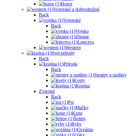
Horor
Vojenské a dobrodružné
Back
Vojenské
Back
Vojsko
Zbrane
Letectvo
Western
Svet prírody
Back
Príroda
Back
Stromy a rastliny
Kvety
Krajina
Zvieratá
Back
Psi
Mačky
Kone
Šelmy
Ryby
Oceánia
Vtáky