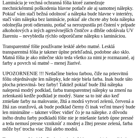
Laminácia je vechná ochranná fólia ktoré zamedzuje
mechnickémmú poškodenia hlavne potlače ale aj samotnej nálepky.
Pokiaľ vám stačí bežná odolnosť a nálepka bude hlavne v interiéry,
stačí vám nálepka bez laminácie, pokiaľ ale chcete aby bola nálepka
odolnejšia proti odieraniu, potlač sa nerozpustila pri čistení v prípade
alkoholových a iných agresívnejších čističov a dlhšie odolávala UV
žiareniu – nevybledla rýchlo odporúčame nálepku s lamináciou.
Transparentné fólie používame lesklé alebo matné. Lesklá
transparentná fólia je takmer úplne priehľadná, podobne ako sklo.
Matná fólia je ako mliečne sklo teda všetko za nimi je rozmazané, aj
farby a povrch sú matné – menej žiarivé.
UPOZORNENIE !!! Netlačíme bielou farbou, čiže na priesvitnú
fóliu objednávajte len nálepky, kde nieje biela farba. Inak bude táto
plocha priesvitná- bez farby! Taktiež pokiaľ bude žltá nálepka
nalepená modrý podklad, farba transparentnej nálepky sa zmení na
zelenkastú kedže podklad je modrý. Stane sa to isté ako keď
zmiešate farby na malovanie, žltá a modrá vytvorí zelenú, červená a
žltá zas oranžovú, ak bude podklad čierny či inak veľmi tmavý bude
len minimálne – takmer vôbec vidieť čo je na nálepke. z dôvodu
iného druhu farby podkladú fólie nie je miešanie farieb úpne presné
a teda nemusí presne vzniknúť z modrej a žltej presne zelená, farba
môže byť trocha viac žltá alebo modrá.