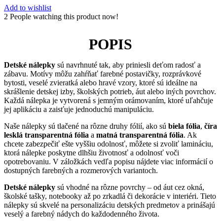
Add to wishlist
2
People watching this product now!
POPIS
Detské nálepky
sú navrhnuté tak, aby priniesli deťom radosť a
zábavu. Motívy môžu zahŕňať farebné postavičky, rozprávkové
bytosti, veselé zvieratká alebo hravé vzory, ktoré sú ideálne na
skrášlenie detskej izby, školských potrieb, áut alebo iných povrchov.
Každá nálepka je vytvorená s jemným orámovaním, ktoré uľahčuje
jej aplikáciu a zaisťuje jednoduchú manipuláciu.
Naše nálepky sú tlačené na rôzne druhy fólií, ako sú
biela fólia
,
číra
lesklá transparentná fólia
a
matná transparentná fólia
. Ak
chcete zabezpečiť ešte vyššiu odolnosť, môžete si zvoliť lamináciu,
ktorá nálepke poskytne dlhšiu životnosť a odolnosť voči
opotrebovaniu. V záložkách vedľa popisu nájdete viac informácií o
dostupných farebných a rozmerových variantoch.
Detské nálepky
sú vhodné na rôzne povrchy – od áut cez okná,
školské tašky, notebooky až po zrkadlá či dekorácie v interiéri. Tieto
nálepky sú skvelé na personalizáciu detských predmetov a prinášajú
veselý a farebný nádych do každodenného života.