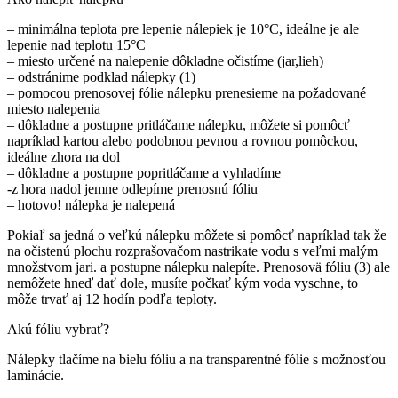
– minimálna teplota pre lepenie nálepiek je 10°C, ideálne je ale
lepenie nad teplotu 15°C
– miesto určené na nalepenie dôkladne očistíme (jar,lieh)
– odstránime podklad nálepky (1)
– pomocou prenosovej fólie nálepku prenesieme na požadované
miesto nalepenia
– dôkladne a postupne pritláčame nálepku, môžete si pomôcť
napríklad kartou alebo podobnou pevnou a rovnou pomôckou,
ideálne zhora na dol
– dôkladne a postupne popritláčame a vyhladíme
-z hora nadol jemne odlepíme prenosnú fóliu
– hotovo! nálepka je nalepená
Pokiaľ sa jedná o veľkú nálepku môžete si pomôcť napríklad tak že
na očistenú plochu rozprašovačom nastrikate vodu s veľmi malým
množstvom jari. a postupne nálepku nalepíte. Prenosovä fóliu (3) ale
nemôžete hneď dať dole, musíte počkať kým voda vyschne, to
môže trvať aj 12 hodín podľa teploty.
Akú fóliu vybrať?
Nálepky tlačíme na bielu fóliu a na transparentné fólie s možnosťou
laminácie.