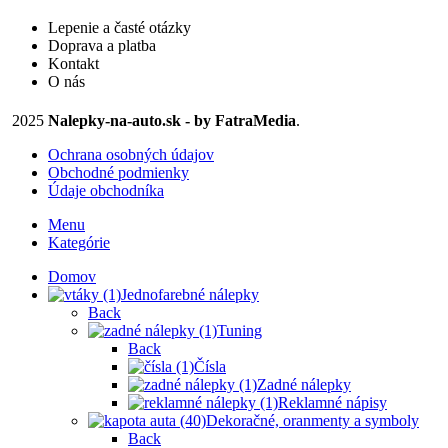
27,50 €
na
Lepenie a časté otázky
stránke
Doprava a platba
produktu.
Kontakt
O nás
2025
Nalepky-na-auto.sk - by FatraMedia
.
Ochrana osobných údajov
Obchodné podmienky
Údaje obchodníka
Menu
Kategórie
Domov
Jednofarebné nálepky
Back
Tuning
Back
Čísla
Zadné nálepky
Reklamné nápisy
Dekoračné, oranmenty a symboly
Back