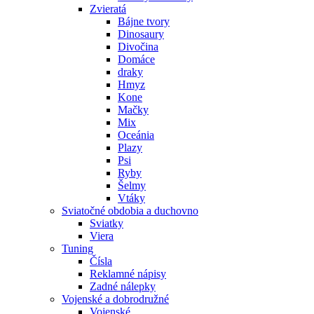
Zvieratá
Bájne tvory
Dinosaury
Divočina
Domáce
draky
Hmyz
Kone
Mačky
Mix
Oceánia
Plazy
Psi
Ryby
Šelmy
Vtáky
Sviatočné obdobia a duchovno
Sviatky
Viera
Tuning
Čísla
Reklamné nápisy
Zadné nálepky
Vojenské a dobrodružné
Vojenské