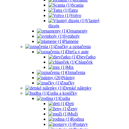
Scania
Tatra
Volvo
Vlastný
dizajn
Ornamenty
Symboly
Plamene
Značky a označenia
Dieťa v aute
Dievčatko
Chlapček
Mix
Označenia
Nápisy
Značky
Detské nálepky
Ľudia a koníčky
Ľudia
Deti
Ženy
Muži
Rodina
Postavy