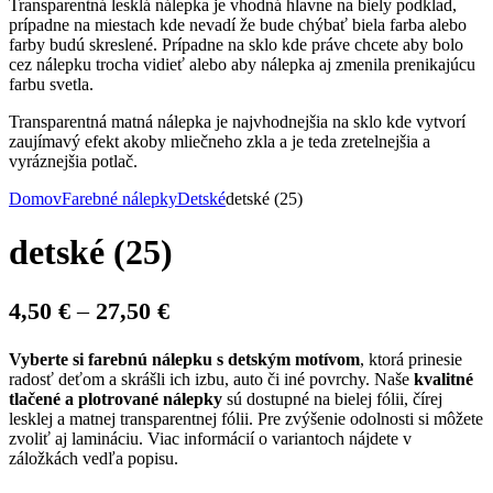
Transparentná lesklá nálepka je vhodná hlavne na biely podklad,
prípadne na miestach kde nevadí že bude chýbať biela farba alebo
farby budú skreslené. Prípadne na sklo kde práve chcete aby bolo
cez nálepku trocha vidieť alebo aby nálepka aj zmenila prenikajúcu
farbu svetla.
Transparentná matná nálepka je najvhodnejšia na sklo kde vytvorí
zaujímavý efekt akoby mliečneho zkla a je teda zretelnejšia a
vyráznejšia potlač.
Domov
Farebné nálepky
Detské
detské (25)
detské (25)
Price
4,50
€
–
27,50
€
range:
Vyberte si farebnú nálepku s detským motívom
, ktorá prinesie
4,50 €
radosť deťom a skrášli ich izbu, auto či iné povrchy. Naše
kvalitné
through
tlačené a plotrované nálepky
sú dostupné na bielej fólii, čírej
lesklej a matnej transparentnej fólii. Pre zvýšenie odolnosti si môžete
27,50 €
zvoliť aj lamináciu. Viac informácií o variantoch nájdete v
záložkách vedľa popisu.