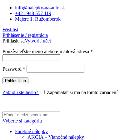
info@nalepky-na-auto.sk
+421 948 557 119
Majere 1, Ružomberok
Wishlist
Prihlásenie / registrácia
Prihlásiť sa
Vytvoriť účet
Povinné
Používateľské meno alebo e-mailová adresa
*
Povinné
Password
*
Prihlasíť sa
Zabudli ste heslo?
Zapamätať si ma na tomto zariadení
Vyberte si kategóriu
Farebné nálepky
AKCIA – Vianočné nálepky