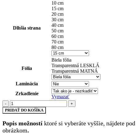
10 cm
15 cm
20 cm
30 cm
40 cm
Dlhšia strana
50 cm
60 cm
70 cm
80 cm
Biela fólia
Transparentná LESKLÁ
Fólia
Transparentná MATNÁ
Laminácia
Zrkadlenie
Vymazať
množstvo
detské
PRIDAŤ DO KOŠÍKA
(25)
Popis možností
ktoré si vyberáte vyššie, nájdete pod
obrázkom
.