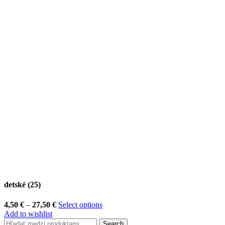
detské (25)
Price
4,50
€
–
27,50
€
Select options
range:
Add to wishlist
4,50 €
Search