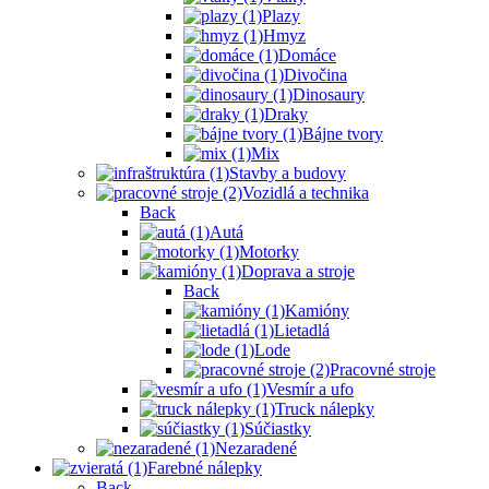
Plazy
Hmyz
Domáce
Divočina
Dinosaury
Draky
Bájne tvory
Mix
Stavby a budovy
Vozidlá a technika
Back
Autá
Motorky
Doprava a stroje
Back
Kamióny
Lietadlá
Lode
Pracovné stroje
Vesmír a ufo
Truck nálepky
Súčiastky
Nezaradené
Farebné nálepky
Back