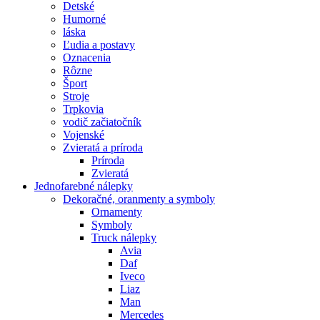
Detské
Humorné
láska
Ľudia a postavy
Oznacenia
Rôzne
Šport
Stroje
Trpkovia
vodič začiatočník
Vojenské
Zvieratá a príroda
Príroda
Zvieratá
Jednofarebné nálepky
Dekoračné, oranmenty a symboly
Ornamenty
Symboly
Truck nálepky
Avia
Daf
Iveco
Liaz
Man
Mercedes