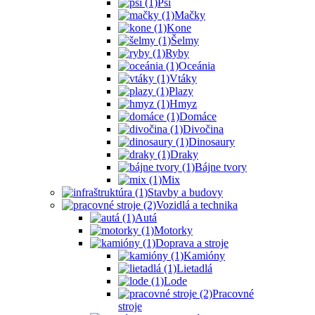
Psi
Mačky
Kone
Šelmy
Ryby
Oceánia
Vtáky
Plazy
Hmyz
Domáce
Divočina
Dinosaury
Draky
Bájne tvory
Mix
Stavby a budovy
Vozidlá a technika
Autá
Motorky
Doprava a stroje
Kamióny
Lietadlá
Lode
Pracovné
stroje