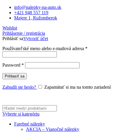
info@nalepky-na-auto.sk
+421 948 557 119
Majere 1, Ružomberok
Wishlist
Prihlásenie / registrácia
Prihlásiť sa
Vytvoriť účet
Povinné
Používateľské meno alebo e-mailová adresa
*
Povinné
Password
*
Prihlasíť sa
Zabudli ste heslo?
Zapamätať si ma na tomto zariadení
Vyberte si kategóriu
Farebné nálepky
AKCIA – Vianočné nálepky