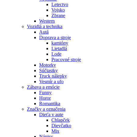
Letectvo
Vojsko
Zbrane
Western
Vozidlá a technika
Autá
Doprava a stroje
kamióny
Lietadlá
Lode
Pracovné stroje
Motorky
Súčiastky
Truck nálepky
Vesmír a ufo
Zábava a emócie
Funny
Horor
Romantika
Značky a označenia
Dieťa v aute
Chlapček
Dievčatko
Mix
Nápisy