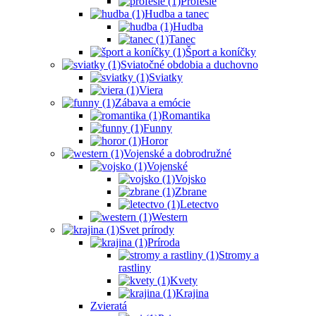
Profesie
Hudba a tanec
Hudba
Tanec
Šport a koníčky
Sviatočné obdobia a duchovno
Sviatky
Viera
Zábava a emócie
Romantika
Funny
Horor
Vojenské a dobrodružné
Vojenské
Vojsko
Zbrane
Letectvo
Western
Svet prírody
Príroda
Stromy a
rastliny
Kvety
Krajina
Zvieratá