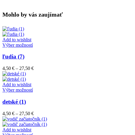
Mohlo by vás zaujímať
Add to wishlist
Tento
Výber možností
produkt
má
ľudia (7)
viacero
variantov.
Price
4,50
€
–
27,50
€
Možnosti
range:
si
4,50 €
môžete
through
Add to wishlist
vybrať
Tento
27,50 €
Výber možností
na
produkt
stránke
má
detské (1)
produktu.
viacero
variantov.
Price
4,50
€
–
27,50
€
Možnosti
range:
si
4,50 €
môžete
through
Add to wishlist
vybrať
Tento
27,50 €