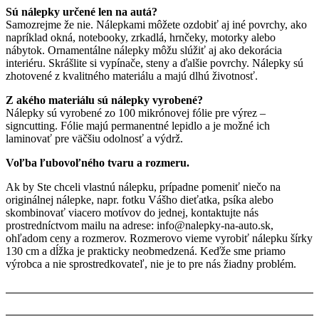
Sú nálepky určené len na autá?
Samozrejme že nie. Nálepkami môžete ozdobiť aj iné povrchy, ako
napríklad okná, notebooky, zrkadlá, hrnčeky, motorky alebo
nábytok. Ornamentálne nálepky môžu slúžiť aj ako dekorácia
interiéru. Skrášlite si vypínače, steny a ďalšie povrchy. Nálepky sú
zhotovené z kvalitného materiálu a majú dlhú životnosť.
Z akého materiálu sú nálepky vyrobené?
Nálepky sú vyrobené zo 100 mikrónovej fólie pre výrez –
signcutting. Fólie majú permanentné lepidlo a je možné ich
laminovať pre väčšiu odolnosť a výdrž.
Voľba ľubovoľného tvaru a rozmeru.
Ak by Ste chceli vlastnú nálepku, prípadne pomeniť niečo na
originálnej nálepke, napr. fotku Vášho dieťatka, psíka alebo
skombinovať viacero motívov do jednej, kontaktujte nás
prostredníctvom mailu na adrese: info@nalepky-na-auto.sk,
ohľadom ceny a rozmerov. Rozmerovo vieme vyrobiť nálepku šírky
130 cm a dĺžka je prakticky neobmedzená. Keďže sme priamo
výrobca a nie sprostredkovateľ, nie je to pre nás žiadny problém.