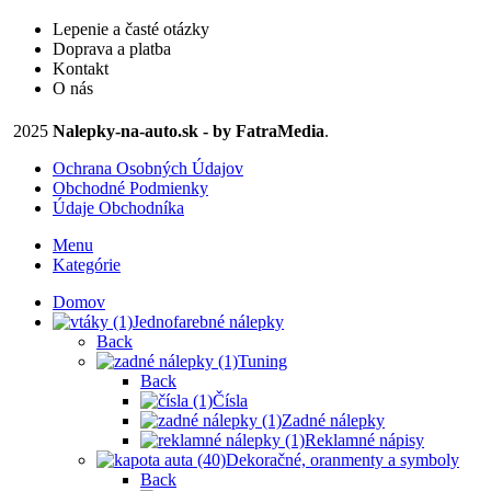
27,50 €
na
Lepenie a časté otázky
stránke
Doprava a platba
produktu.
Kontakt
O nás
2025
Nalepky-na-auto.sk - by FatraMedia
.
Ochrana Osobných Údajov
Obchodné Podmienky
Údaje Obchodníka
Menu
Kategórie
Domov
Jednofarebné nálepky
Back
Tuning
Back
Čísla
Zadné nálepky
Reklamné nápisy
Dekoračné, oranmenty a symboly
Back