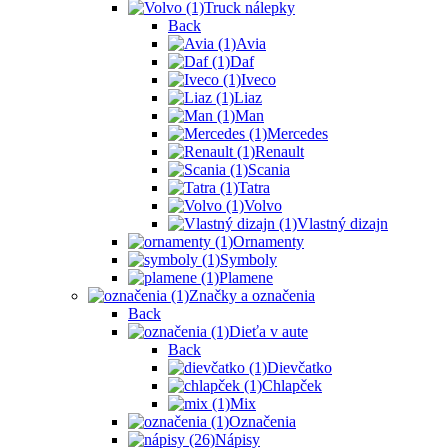
Truck nálepky
Back
Avia
Daf
Iveco
Liaz
Man
Mercedes
Renault
Scania
Tatra
Volvo
Vlastný dizajn
Ornamenty
Symboly
Plamene
Značky a označenia
Back
Dieťa v aute
Back
Dievčatko
Chlapček
Mix
Označenia
Nápisy