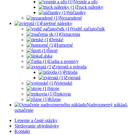
Vesmír a ufo
Truck nálepky
Súčiastky
Nezaradené
Farebné nálepky
Vodič začiatočník
Oznacenia
Detské
Humorné
Šport
Láska
Ľudia a postavy
Zvieratá a príroda
Príroda
Zvieratá
Vojenské
Stroje
Trpkovia
Rôzne
Nadrozmerný náklad-
označenie
Lepenie a časté otázky
Sledovanie objednávky
Kontakt