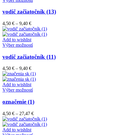
Výber možností
na
produkt
stránke
má
vodič začiatočník (13)
produktu.
viacero
variantov.
Price
4,50
€
–
9,40
€
Možnosti
range:
si
4,50 €
môžete
through
Add to wishlist
vybrať
9,40 €
Tento
Výber možností
na
produkt
stránke
má
vodič začiatočník (11)
produktu.
viacero
variantov.
Price
4,50
€
–
9,40
€
Možnosti
range:
si
4,50 €
môžete
through
Add to wishlist
vybrať
9,40 €
Tento
Výber možností
na
produkt
stránke
má
označenie (1)
produktu.
viacero
variantov.
Price
4,50
€
–
27,47
€
Možnosti
range:
si
4,50 €
môžete
through
Add to wishlist
vybrať
Tento
27,47 €