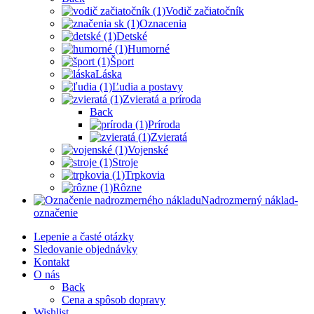
Vodič začiatočník
Oznacenia
Detské
Humorné
Šport
Láska
Ľudia a postavy
Zvieratá a príroda
Back
Príroda
Zvieratá
Vojenské
Stroje
Trpkovia
Rôzne
Nadrozmerný náklad-
označenie
Lepenie a časté otázky
Sledovanie objednávky
Kontakt
O nás
Back
Cena a spôsob dopravy
Wishlist