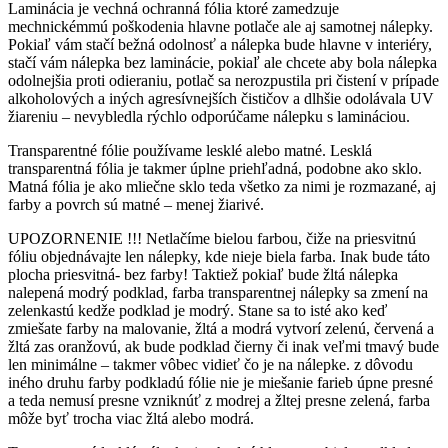
Laminácia je vechná ochranná fólia ktoré zamedzuje
mechnickémmú poškodenia hlavne potlače ale aj samotnej nálepky.
Pokiaľ vám stačí bežná odolnosť a nálepka bude hlavne v interiéry,
stačí vám nálepka bez laminácie, pokiaľ ale chcete aby bola nálepka
odolnejšia proti odieraniu, potlač sa nerozpustila pri čistení v prípade
alkoholových a iných agresívnejších čističov a dlhšie odolávala UV
žiareniu – nevybledla rýchlo odporúčame nálepku s lamináciou.
Transparentné fólie používame lesklé alebo matné. Lesklá
transparentná fólia je takmer úplne priehľadná, podobne ako sklo.
Matná fólia je ako mliečne sklo teda všetko za nimi je rozmazané, aj
farby a povrch sú matné – menej žiarivé.
UPOZORNENIE !!! Netlačíme bielou farbou, čiže na priesvitnú
fóliu objednávajte len nálepky, kde nieje biela farba. Inak bude táto
plocha priesvitná- bez farby! Taktiež pokiaľ bude žltá nálepka
nalepená modrý podklad, farba transparentnej nálepky sa zmení na
zelenkastú kedže podklad je modrý. Stane sa to isté ako keď
zmiešate farby na malovanie, žltá a modrá vytvorí zelenú, červená a
žltá zas oranžovú, ak bude podklad čierny či inak veľmi tmavý bude
len minimálne – takmer vôbec vidieť čo je na nálepke. z dôvodu
iného druhu farby podkladú fólie nie je miešanie farieb úpne presné
a teda nemusí presne vzniknúť z modrej a žltej presne zelená, farba
môže byť trocha viac žltá alebo modrá.