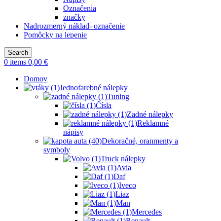
Označenia
značky
Nadrozmerný náklad- označenie
Pomôcky na lepenie
Search
0
items
0,00
€
Domov
Jednofarebné nálepky
Tuning
Čísla
Zadné nálepky
Reklamné
nápisy
Dekoračné, oranmenty a
symboly
Truck nálepky
Avia
Daf
Iveco
Liaz
Man
Mercedes
Renault