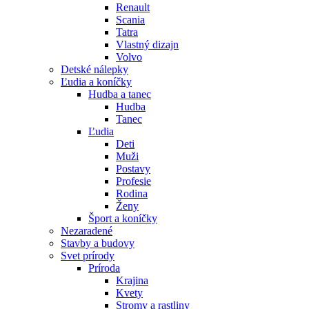
Renault
Scania
Tatra
Vlastný dizajn
Volvo
Detské nálepky
Ľudia a koníčky
Hudba a tanec
Hudba
Tanec
Ľudia
Deti
Muži
Postavy
Profesie
Rodina
Ženy
Šport a koníčky
Nezaradené
Stavby a budovy
Svet prírody
Príroda
Krajina
Kvety
Stromy a rastliny