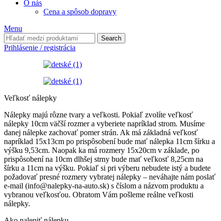
O nás
Cena a spôsob dopravy
Menu
Search
Prihlásenie / registrácia
Veľkosť nálepky
Nálepky majú rôzne tvary a veľkosti. Pokiaľ zvolíte veľkosť
nálepky 10cm väčší rozmer a vyberiete napríklad strom. Musíme
danej nálepke zachovať pomer strán. Ak má základná veľkosť
napríklad 15x13cm po prispôsobení bude mať nálepka 11cm šírku a
výšku 9,53cm. Naopak ka má rozmery 15x20cm v základe, po
prispôsobení na 10cm dlhšej strny bude mať veľkosť 8,25cm na
šírku a 11cm na výšku. Pokiaľ si pri výberu nebudete istý a budete
požadovať presné rozmery vybratej nálepky – neváhajte nám poslať
e-mail (info@nalepky-na-auto.sk) s číslom a názvom produktu a
vybranou veľkosťou. Obratom Vám pošleme reálne veľkosti
nálepky.
Ako nalepiť nálepku