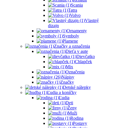
Scania
Tatra
Volvo
Vlastný
dizajn
Ornamenty
Symboly
Plamene
Značky a označenia
Dieťa v aute
Dievčatko
Chlapček
Mix
Označenia
Nápisy
Značky
Detské nálepky
Ľudia a koníčky
Ľudia
Deti
Ženy
Muži
Rodina
Postavy