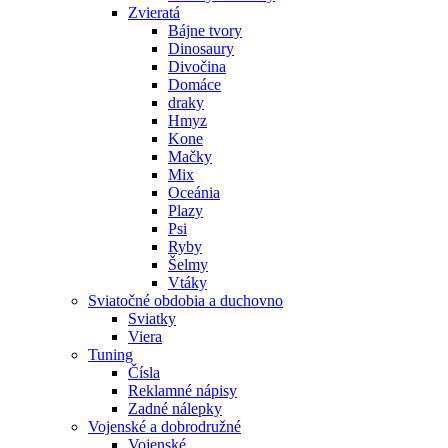
Zvieratá
Bájne tvory
Dinosaury
Divočina
Domáce
draky
Hmyz
Kone
Mačky
Mix
Oceánia
Plazy
Psi
Ryby
Šelmy
Vtáky
Sviatočné obdobia a duchovno
Sviatky
Viera
Tuning
Čísla
Reklamné nápisy
Zadné nálepky
Vojenské a dobrodružné
Vojenské