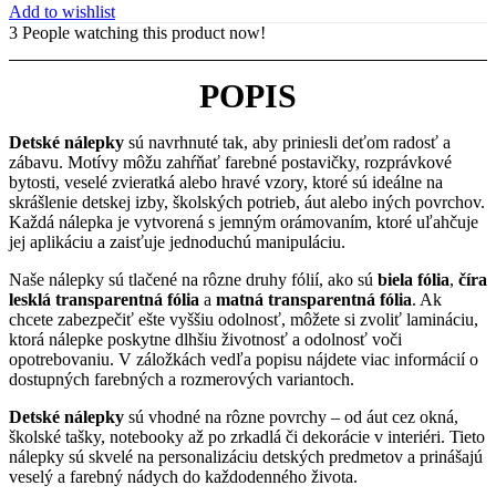
Add to wishlist
3
People watching this product now!
POPIS
Detské nálepky
sú navrhnuté tak, aby priniesli deťom radosť a
zábavu. Motívy môžu zahŕňať farebné postavičky, rozprávkové
bytosti, veselé zvieratká alebo hravé vzory, ktoré sú ideálne na
skrášlenie detskej izby, školských potrieb, áut alebo iných povrchov.
Každá nálepka je vytvorená s jemným orámovaním, ktoré uľahčuje
jej aplikáciu a zaisťuje jednoduchú manipuláciu.
Naše nálepky sú tlačené na rôzne druhy fólií, ako sú
biela fólia
,
číra
lesklá transparentná fólia
a
matná transparentná fólia
. Ak
chcete zabezpečiť ešte vyššiu odolnosť, môžete si zvoliť lamináciu,
ktorá nálepke poskytne dlhšiu životnosť a odolnosť voči
opotrebovaniu. V záložkách vedľa popisu nájdete viac informácií o
dostupných farebných a rozmerových variantoch.
Detské nálepky
sú vhodné na rôzne povrchy – od áut cez okná,
školské tašky, notebooky až po zrkadlá či dekorácie v interiéri. Tieto
nálepky sú skvelé na personalizáciu detských predmetov a prinášajú
veselý a farebný nádych do každodenného života.