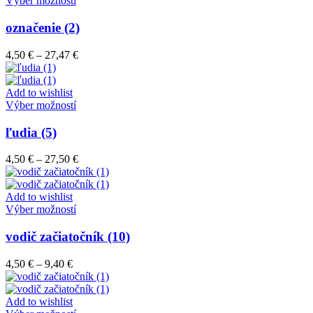
Výber možností
na
produkt
stránke
má
označenie (2)
produktu.
viacero
variantov.
Price
4,50
€
–
27,47
€
Možnosti
range:
si
4,50 €
môžete
through
Add to wishlist
vybrať
Tento
27,47 €
Výber možností
na
produkt
stránke
má
ľudia (5)
produktu.
viacero
variantov.
Price
4,50
€
–
27,50
€
Možnosti
range:
si
4,50 €
môžete
through
Add to wishlist
vybrať
Tento
27,50 €
Výber možností
na
produkt
stránke
má
vodič začiatočník (10)
produktu.
viacero
variantov.
Price
4,50
€
–
9,40
€
Možnosti
range:
si
4,50 €
môžete
through
Add to wishlist
vybrať