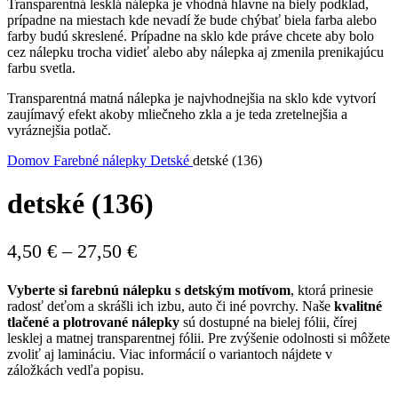
Transparentná lesklá nálepka je vhodná hlavne na biely podklad,
prípadne na miestach kde nevadí že bude chýbať biela farba alebo
farby budú skreslené. Prípadne na sklo kde práve chcete aby bolo
cez nálepku trocha vidieť alebo aby nálepka aj zmenila prenikajúcu
farbu svetla.
Transparentná matná nálepka je najvhodnejšia na sklo kde vytvorí
zaujímavý efekt akoby mliečneho zkla a je teda zretelnejšia a
vyráznejšia potlač.
Domov
Farebné nálepky
Detské
detské (136)
detské (136)
Price
4,50
€
–
27,50
€
range:
Vyberte si farebnú nálepku s detským motívom
, ktorá prinesie
4,50 €
radosť deťom a skrášli ich izbu, auto či iné povrchy. Naše
kvalitné
through
tlačené a plotrované nálepky
sú dostupné na bielej fólii, čírej
lesklej a matnej transparentnej fólii. Pre zvýšenie odolnosti si môžete
27,50 €
zvoliť aj lamináciu. Viac informácií o variantoch nájdete v
záložkách vedľa popisu.