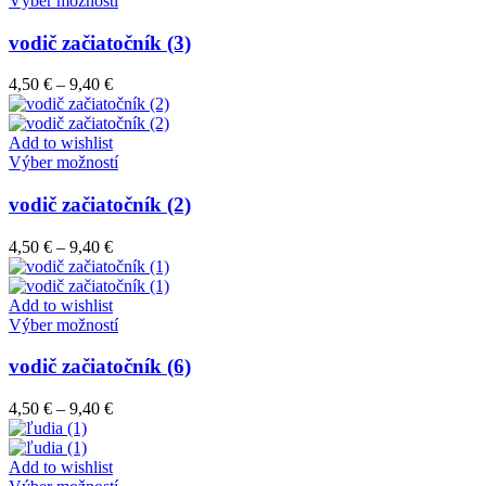
Výber možností
na
produkt
stránke
má
vodič začiatočník (3)
produktu.
viacero
variantov.
Price
4,50
€
–
9,40
€
Možnosti
range:
si
4,50 €
môžete
through
Add to wishlist
vybrať
9,40 €
Tento
Výber možností
na
produkt
stránke
má
vodič začiatočník (2)
produktu.
viacero
variantov.
Price
4,50
€
–
9,40
€
Možnosti
range:
si
4,50 €
môžete
through
Add to wishlist
vybrať
9,40 €
Tento
Výber možností
na
produkt
stránke
má
vodič začiatočník (6)
produktu.
viacero
variantov.
Price
4,50
€
–
9,40
€
Možnosti
range:
si
4,50 €
môžete
through
Add to wishlist
vybrať
9,40 €
Tento