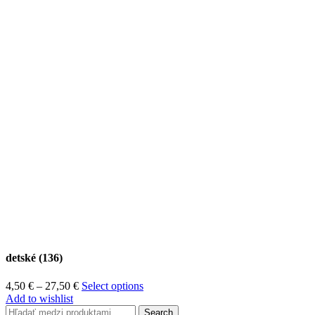
detské (136)
Price
4,50
€
–
27,50
€
Select options
range:
Add to wishlist
4,50 €
Search