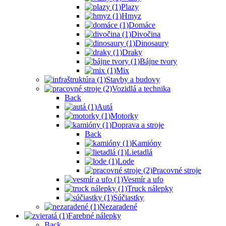
Plazy
Hmyz
Domáce
Divočina
Dinosaury
Draky
Bájne tvory
Mix
Stavby a budovy
Vozidlá a technika
Back
Autá
Motorky
Doprava a stroje
Back
Kamióny
Lietadlá
Lode
Pracovné stroje
Vesmír a ufo
Truck nálepky
Súčiastky
Nezaradené
Farebné nálepky
Back