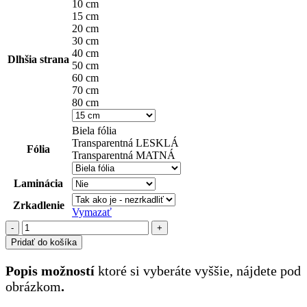
10 cm
15 cm
20 cm
30 cm
40 cm
Dlhšia strana
50 cm
60 cm
70 cm
80 cm
Biela fólia
Transparentná LESKLÁ
Fólia
Transparentná MATNÁ
Laminácia
Zrkadlenie
Vymazať
množstvo
detské
Pridať do košíka
(136)
Popis možností
ktoré si vyberáte vyššie, nájdete pod
obrázkom
.