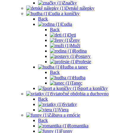
Značky
Detské nálepky
Ľudia a koníčky
Back
Ľudia
Back
Deti
Ženy
Muži
Rodina
Postavy
Profesie
Hudba a tanec
Back
Hudba
Tanec
Šport a koníčky
Sviatočné obdobia a duchovno
Back
Sviatky
Viera
Zábava a emócie
Back
Romantika
Funny