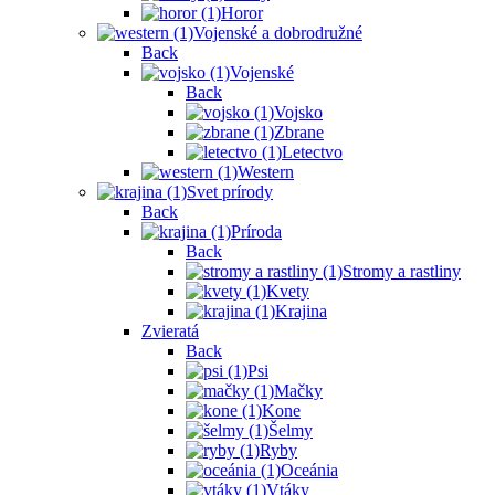
Horor
Vojenské a dobrodružné
Back
Vojenské
Back
Vojsko
Zbrane
Letectvo
Western
Svet prírody
Back
Príroda
Back
Stromy a rastliny
Kvety
Krajina
Zvieratá
Back
Psi
Mačky
Kone
Šelmy
Ryby
Oceánia
Vtáky