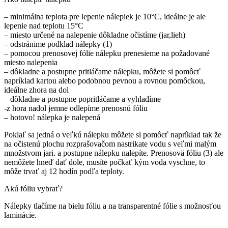
– minimálna teplota pre lepenie nálepiek je 10°C, ideálne je ale
lepenie nad teplotu 15°C
– miesto určené na nalepenie dôkladne očistíme (jar,lieh)
– odstránime podklad nálepky (1)
– pomocou prenosovej fólie nálepku prenesieme na požadované
miesto nalepenia
– dôkladne a postupne pritláčame nálepku, môžete si pomôcť
napríklad kartou alebo podobnou pevnou a rovnou pomôckou,
ideálne zhora na dol
– dôkladne a postupne popritláčame a vyhladíme
-z hora nadol jemne odlepíme prenosnú fóliu
– hotovo! nálepka je nalepená
Pokiaľ sa jedná o veľkú nálepku môžete si pomôcť napríklad tak že
na očistenú plochu rozprašovačom nastrikate vodu s veľmi malým
množstvom jari. a postupne nálepku nalepíte. Prenosovä fóliu (3) ale
nemôžete hneď dať dole, musíte počkať kým voda vyschne, to
môže trvať aj 12 hodín podľa teploty.
Akú fóliu vybrať?
Nálepky tlačíme na bielu fóliu a na transparentné fólie s možnosťou
laminácie.