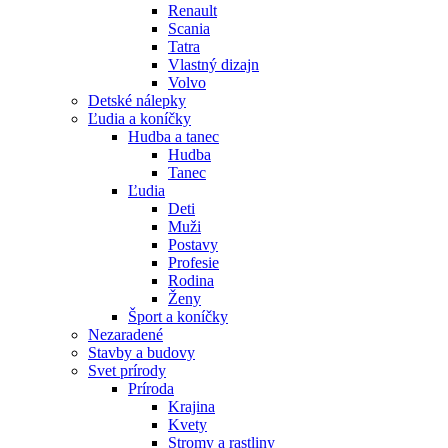
Renault
Scania
Tatra
Vlastný dizajn
Volvo
Detské nálepky
Ľudia a koníčky
Hudba a tanec
Hudba
Tanec
Ľudia
Deti
Muži
Postavy
Profesie
Rodina
Ženy
Šport a koníčky
Nezaradené
Stavby a budovy
Svet prírody
Príroda
Krajina
Kvety
Stromy a rastliny