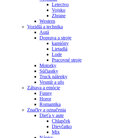
Letectvo
Vojsko
Zbrane
Western
Vozidlá a technika
Autá
Doprava a stroje
kamióny
Lietadlá
Lode
Pracovné stroje
Motorky
Súčiastky
Truck nálepky
Vesmír a ufo
Zábava a emócie
Funny
Horor
Romantika
Značky a označenia
Dieťa v aute
Chlapček
Dievčatko
Mix
Nápisy