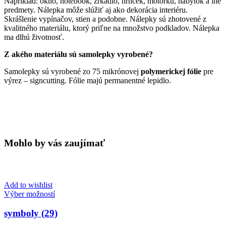
Napríklad: okno, notebook, zrkadlo, hrnček, motorku, nábytok a iné
predmety. Nálepka môže slúžiť aj ako dekorácia interiéru.
Skrášlenie vypínačov, stien a podobne. Nálepky sú zhotovené z
kvalitného materiálu, ktorý priľne na množstvo podkladov. Nálepka
ma dlhú životnosť.
Z akého materiálu sú samolepky vyrobené?
Samolepky sú vyrobené zo 75 mikrónovej
polymerickej fólie
pre
výrez – signcutting. Fólie majú permanentné lepidlo.
Mohlo by vás zaujímať
Add to wishlist
Tento
Výber možností
produkt
má
symboly (29)
viacero