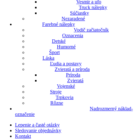
Vesmír a ufo
Truck nálepky
Súčiastky
Nezaradené
Farebné nálepky
Vodič začiatočník
Oznacenia
Detské
Humorné
Šport
Láska
Ľudia a postavy
Zvieratá a príroda
Príroda
Zvieratá
Vojenské
Stroje
Trpkovia
Rôzne
Nadrozmerný náklad-
označenie
Lepenie a časté otázky
Sledovanie objednávky
Kontakt