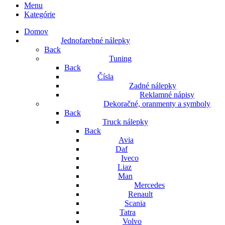
Menu
Kategórie
Domov
Jednofarebné nálepky
Back
Tuning
Back
Čísla
Zadné nálepky
Reklamné nápisy
Dekoračné, oranmenty a symboly
Back
Truck nálepky
Back
Avia
Daf
Iveco
Liaz
Man
Mercedes
Renault
Scania
Tatra
Volvo