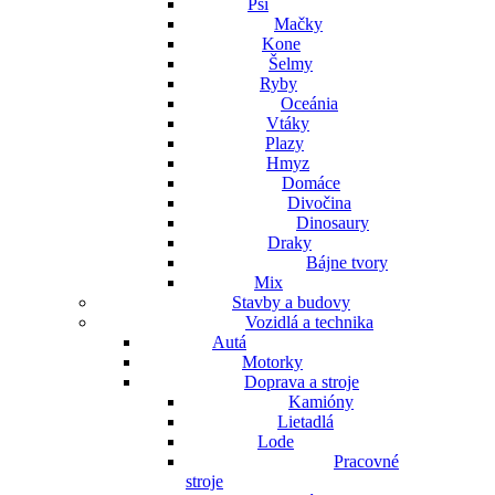
Psi
Mačky
Kone
Šelmy
Ryby
Oceánia
Vtáky
Plazy
Hmyz
Domáce
Divočina
Dinosaury
Draky
Bájne tvory
Mix
Stavby a budovy
Vozidlá a technika
Autá
Motorky
Doprava a stroje
Kamióny
Lietadlá
Lode
Pracovné
stroje