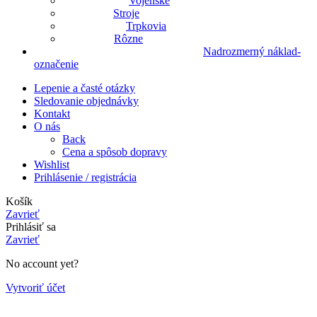
Vojenské
Stroje
Trpkovia
Rôzne
Nadrozmerný náklad-
označenie
Lepenie a časté otázky
Sledovanie objednávky
Kontakt
O nás
Back
Cena a spôsob dopravy
Wishlist
Prihlásenie / registrácia
Košík
Zavrieť
Prihlásiť sa
Zavrieť
No account yet?
Vytvoriť účet