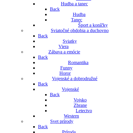
Hudba a tanec
Back
Hudba
Tanec
Šport a koníčky
Sviatočné obdobia a duchovno
Back
Sviatky
Viera
Zábava a emócie
Back
Romantika
Funny
Horor
Vojenské a dobrodružné
Back
Vojenské
Back
Vojsko
Zbrane
Letectvo
Western
Svet prírody
Back
Príroda