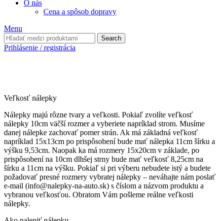
O nás
Cena a spôsob dopravy
Menu
Search
Prihlásenie / registrácia
Veľkosť nálepky
Nálepky majú rôzne tvary a veľkosti. Pokiaľ zvolíte veľkosť
nálepky 10cm väčší rozmer a vyberiete napríklad strom. Musíme
danej nálepke zachovať pomer strán. Ak má základná veľkosť
napríklad 15x13cm po prispôsobení bude mať nálepka 11cm šírku a
výšku 9,53cm. Naopak ka má rozmery 15x20cm v základe, po
prispôsobení na 10cm dlhšej strny bude mať veľkosť 8,25cm na
šírku a 11cm na výšku. Pokiaľ si pri výberu nebudete istý a budete
požadovať presné rozmery vybratej nálepky – neváhajte nám poslať
e-mail (info@nalepky-na-auto.sk) s číslom a názvom produktu a
vybranou veľkosťou. Obratom Vám pošleme reálne veľkosti
nálepky.
Ako nalepiť nálepku