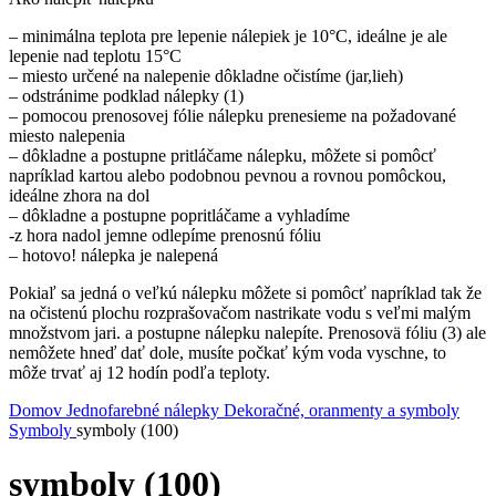
– minimálna teplota pre lepenie nálepiek je 10°C, ideálne je ale
lepenie nad teplotu 15°C
– miesto určené na nalepenie dôkladne očistíme (jar,lieh)
– odstránime podklad nálepky (1)
– pomocou prenosovej fólie nálepku prenesieme na požadované
miesto nalepenia
– dôkladne a postupne pritláčame nálepku, môžete si pomôcť
napríklad kartou alebo podobnou pevnou a rovnou pomôckou,
ideálne zhora na dol
– dôkladne a postupne popritláčame a vyhladíme
-z hora nadol jemne odlepíme prenosnú fóliu
– hotovo! nálepka je nalepená
Pokiaľ sa jedná o veľkú nálepku môžete si pomôcť napríklad tak že
na očistenú plochu rozprašovačom nastrikate vodu s veľmi malým
množstvom jari. a postupne nálepku nalepíte. Prenosovä fóliu (3) ale
nemôžete hneď dať dole, musíte počkať kým voda vyschne, to
môže trvať aj 12 hodín podľa teploty.
Domov
Jednofarebné nálepky
Dekoračné, oranmenty a symboly
Symboly
symboly (100)
symboly (100)