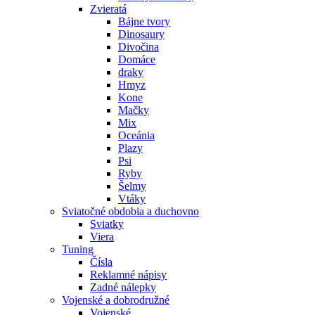
Zvieratá
Bájne tvory
Dinosaury
Divočina
Domáce
draky
Hmyz
Kone
Mačky
Mix
Oceánia
Plazy
Psi
Ryby
Šelmy
Vtáky
Sviatočné obdobia a duchovno
Sviatky
Viera
Tuning
Čísla
Reklamné nápisy
Zadné nálepky
Vojenské a dobrodružné
Vojenské