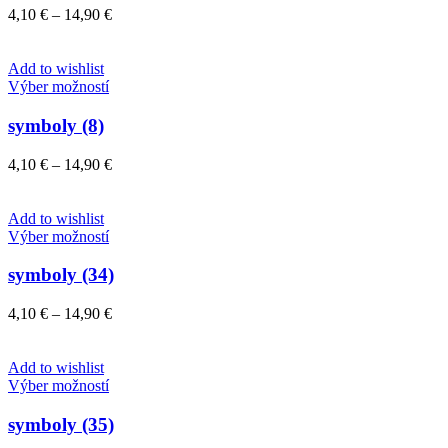
variantov.
Price
4,10
€
–
14,90
€
Možnosti
range:
si
4,10 €
môžete
through
Add to wishlist
vybrať
Tento
14,90 €
Výber možností
na
produkt
stránke
má
symboly (8)
produktu.
viacero
variantov.
Price
4,10
€
–
14,90
€
Možnosti
range:
si
4,10 €
môžete
through
Add to wishlist
vybrať
Tento
14,90 €
Výber možností
na
produkt
stránke
má
symboly (34)
produktu.
viacero
variantov.
Price
4,10
€
–
14,90
€
Možnosti
range:
si
4,10 €
môžete
through
Add to wishlist
vybrať
Tento
14,90 €
Výber možností
na
produkt
stránke
má
symboly (35)
produktu.
viacero