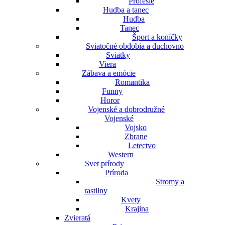
Profesie
Hudba a tanec
Hudba
Tanec
Šport a koníčky
Sviatočné obdobia a duchovno
Sviatky
Viera
Zábava a emócie
Romantika
Funny
Horor
Vojenské a dobrodružné
Vojenské
Vojsko
Zbrane
Letectvo
Western
Svet prírody
Príroda
Stromy a
rastliny
Kvety
Krajina
Zvieratá