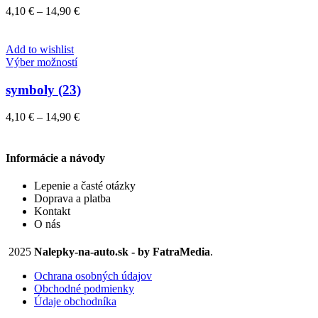
variantov.
Price
4,10
€
–
14,90
€
Možnosti
range:
si
4,10 €
môžete
through
Add to wishlist
vybrať
Tento
14,90 €
Výber možností
na
produkt
stránke
má
symboly (23)
produktu.
viacero
variantov.
Price
4,10
€
–
14,90
€
Možnosti
range:
si
4,10 €
môžete
through
Informácie a návody
vybrať
14,90 €
na
Lepenie a časté otázky
stránke
Doprava a platba
produktu.
Kontakt
O nás
2025
Nalepky-na-auto.sk - by FatraMedia
.
Ochrana osobných údajov
Obchodné podmienky
Údaje obchodníka