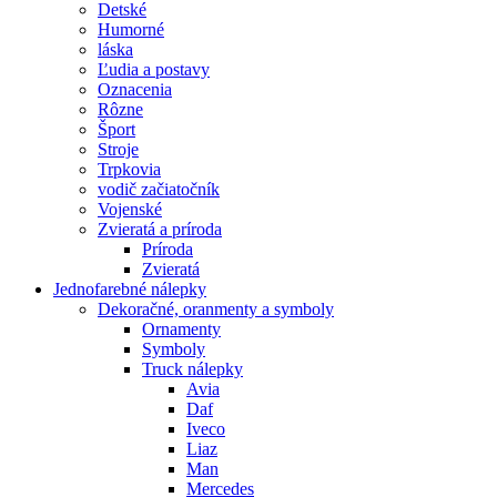
Detské
Humorné
láska
Ľudia a postavy
Oznacenia
Rôzne
Šport
Stroje
Trpkovia
vodič začiatočník
Vojenské
Zvieratá a príroda
Príroda
Zvieratá
Jednofarebné nálepky
Dekoračné, oranmenty a symboly
Ornamenty
Symboly
Truck nálepky
Avia
Daf
Iveco
Liaz
Man
Mercedes