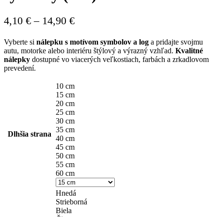
Price
4,10
€
–
14,90
€
range:
Vyberte si
nálepku s motívom symbolov a log
a pridajte svojmu
4,10 €
autu, motorke alebo interiéru štýlový a výrazný vzhľad.
Kvalitné
through
nálepky
dostupné vo viacerých veľkostiach, farbách a zrkadlovom
prevedení.
14,90 €
10 cm
15 cm
20 cm
25 cm
30 cm
35 cm
Dlhšia strana
40 cm
45 cm
50 cm
55 cm
60 cm
Hnedá
Strieborná
Biela