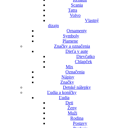
Scania
Tatra
Volvo
Vlastný
dizajn
Ornamenty
Symboly
Plamene
Značky a označenia
Dieťa v aute
Dievčatko
Chlapček
Mix
Označenia
Nápisy
Značky
Detské nálepky
Ľudia a koníčky
Ľudia
Deti
Ženy
Muži
Rodina
Postavy