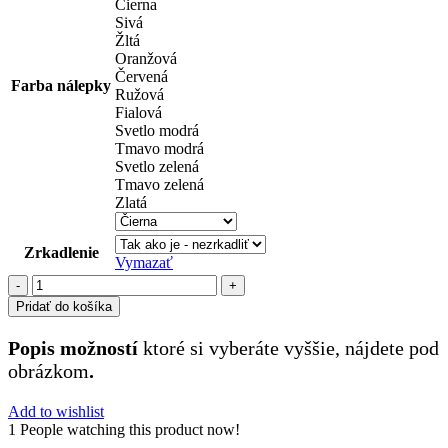
Čierna
Sivá
Žltá
Oranžová
Červená
Farba nálepky
Ružová
Fialová
Svetlo modrá
Tmavo modrá
Svetlo zelená
Tmavo zelená
Zlatá
Zrkadlenie
Vymazať
množstvo
symboly
Pridať do košíka
(100)
Popis možností
ktoré si vyberáte vyššie, nájdete pod
obrázkom
.
Add to wishlist
1
People watching this product now!