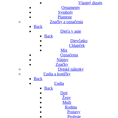
Vlastný dizajn
Ornamenty
Symboly
Plamene
Značky a označenia
Back
Dieťa v aute
Back
Dievčatko
Chlapček
Mix
Označenia
Nápisy
Značky
Detské nálepky
Ľudia a koníčky
Back
Ľudia
Back
Deti
Ženy
Muži
Rodina
Postavy
Profesie