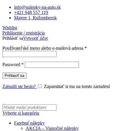
info@nalepky-na-auto.sk
+421 948 557 119
Majere 1, Ružomberok
Wishlist
Prihlásenie / registrácia
Prihlásiť sa
Vytvoriť účet
Povinné
Používateľské meno alebo e-mailová adresa
*
Povinné
Password
*
Prihlasíť sa
Zabudli ste heslo?
Zapamätať si ma na tomto zariadení
Vyberte si kategóriu
Farebné nálepky
AKCIA – Vianočné nálepky