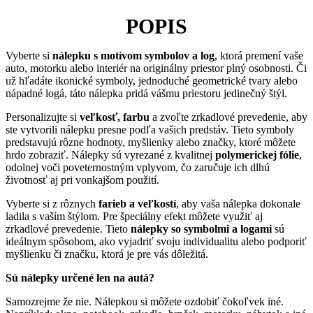
POPIS
Vyberte si
nálepku s motívom symbolov a log
, ktorá premení vaše
auto, motorku alebo interiér na originálny priestor plný osobnosti. Či
už hľadáte ikonické symboly, jednoduché geometrické tvary alebo
nápadné logá, táto nálepka pridá vášmu priestoru jedinečný štýl.
Personalizujte si
veľkosť, farbu
a zvoľte zrkadlové prevedenie, aby
ste vytvorili nálepku presne podľa vašich predstáv. Tieto symboly
predstavujú rôzne hodnoty, myšlienky alebo značky, ktoré môžete
hrdo zobraziť. Nálepky sú vyrezané z kvalitnej
polymerickej fólie
,
odolnej voči poveternostným vplyvom, čo zaručuje ich dlhú
životnosť aj pri vonkajšom použití.
Vyberte si z rôznych
farieb a veľkostí
, aby vaša nálepka dokonale
ladila s vaším štýlom. Pre špeciálny efekt môžete využiť aj
zrkadlové prevedenie. Tieto
nálepky so symbolmi a logami
sú
ideálnym spôsobom, ako vyjadriť svoju individualitu alebo podporiť
myšlienku či značku, ktorá je pre vás dôležitá.
Sú nálepky určené len na autá?
Samozrejme že nie. Nálepkou si môžete ozdobiť čokoľvek iné.