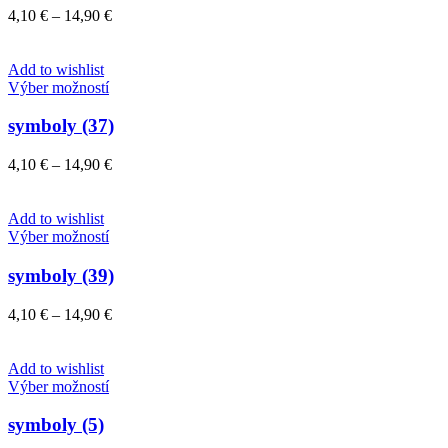
variantov.
Price
4,10
€
–
14,90
€
Možnosti
range:
si
4,10 €
môžete
through
Add to wishlist
vybrať
Tento
14,90 €
Výber možností
na
produkt
stránke
má
symboly (37)
produktu.
viacero
variantov.
Price
4,10
€
–
14,90
€
Možnosti
range:
si
4,10 €
môžete
through
Add to wishlist
vybrať
Tento
14,90 €
Výber možností
na
produkt
stránke
má
symboly (39)
produktu.
viacero
variantov.
Price
4,10
€
–
14,90
€
Možnosti
range:
si
4,10 €
môžete
through
Add to wishlist
vybrať
Tento
14,90 €
Výber možností
na
produkt
stránke
má
symboly (5)
produktu.
viacero