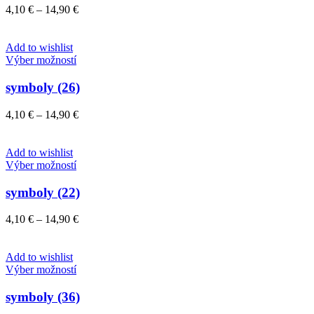
variantov.
Price
4,10
€
–
14,90
€
Možnosti
range:
si
4,10 €
môžete
through
Add to wishlist
vybrať
Tento
14,90 €
Výber možností
na
produkt
stránke
má
symboly (26)
produktu.
viacero
variantov.
Price
4,10
€
–
14,90
€
Možnosti
range:
si
4,10 €
môžete
through
Add to wishlist
vybrať
Tento
14,90 €
Výber možností
na
produkt
stránke
má
symboly (22)
produktu.
viacero
variantov.
Price
4,10
€
–
14,90
€
Možnosti
range:
si
4,10 €
môžete
through
Add to wishlist
vybrať
Tento
14,90 €
Výber možností
na
produkt
stránke
má
symboly (36)
produktu.
viacero