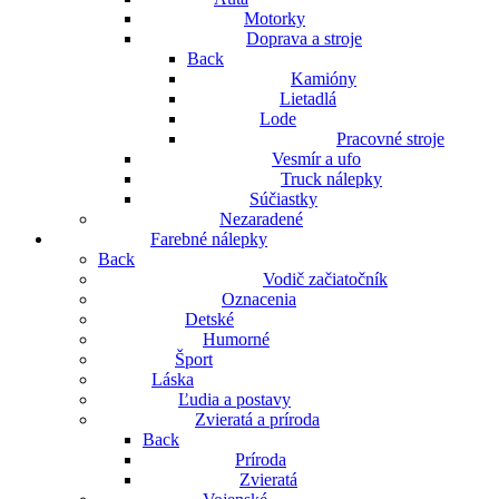
Motorky
Doprava a stroje
Back
Kamióny
Lietadlá
Lode
Pracovné stroje
Vesmír a ufo
Truck nálepky
Súčiastky
Nezaradené
Farebné nálepky
Back
Vodič začiatočník
Oznacenia
Detské
Humorné
Šport
Láska
Ľudia a postavy
Zvieratá a príroda
Back
Príroda
Zvieratá