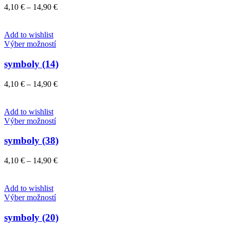
variantov.
Price
4,10
€
–
14,90
€
Možnosti
range:
si
4,10 €
môžete
through
Add to wishlist
vybrať
Tento
14,90 €
Výber možností
na
produkt
stránke
má
symboly (14)
produktu.
viacero
variantov.
Price
4,10
€
–
14,90
€
Možnosti
range:
si
4,10 €
môžete
through
Add to wishlist
vybrať
Tento
14,90 €
Výber možností
na
produkt
stránke
má
symboly (38)
produktu.
viacero
variantov.
Price
4,10
€
–
14,90
€
Možnosti
range:
si
4,10 €
môžete
through
Add to wishlist
vybrať
Tento
14,90 €
Výber možností
na
produkt
stránke
má
symboly (20)
produktu.
viacero