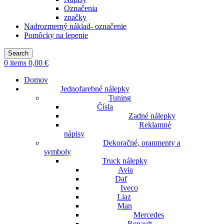
Označenia
značky
Nadrozmerný náklad- označenie
Pomôcky na lepenie
Search
0
items
0,00
€
Domov
Jednofarebné nálepky
Tuning
Čísla
Zadné nálepky
Reklamné
nápisy
Dekoračné, oranmenty a
symboly
Truck nálepky
Avia
Daf
Iveco
Liaz
Man
Mercedes
Renault