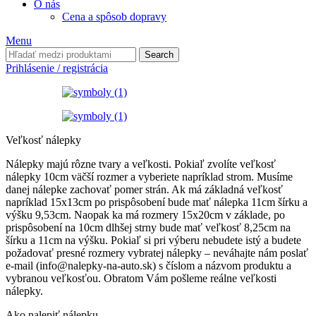
O nás
Cena a spôsob dopravy
Menu
Search
Prihlásenie / registrácia
Veľkosť nálepky
Nálepky majú rôzne tvary a veľkosti. Pokiaľ zvolíte veľkosť
nálepky 10cm väčší rozmer a vyberiete napríklad strom. Musíme
danej nálepke zachovať pomer strán. Ak má základná veľkosť
napríklad 15x13cm po prispôsobení bude mať nálepka 11cm šírku a
výšku 9,53cm. Naopak ka má rozmery 15x20cm v základe, po
prispôsobení na 10cm dlhšej strny bude mať veľkosť 8,25cm na
šírku a 11cm na výšku. Pokiaľ si pri výberu nebudete istý a budete
požadovať presné rozmery vybratej nálepky – neváhajte nám poslať
e-mail (info@nalepky-na-auto.sk) s číslom a názvom produktu a
vybranou veľkosťou. Obratom Vám pošleme reálne veľkosti
nálepky.
Ako nalepiť nálepku