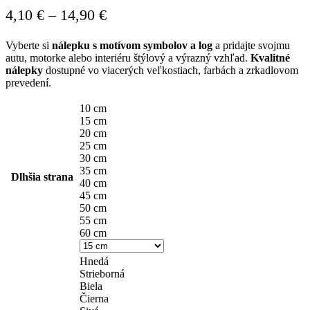
Price
4,10
€
–
14,90
€
range:
Vyberte si
nálepku s motívom symbolov a log
a pridajte svojmu
4,10 €
autu, motorke alebo interiéru štýlový a výrazný vzhľad.
Kvalitné
through
nálepky
dostupné vo viacerých veľkostiach, farbách a zrkadlovom
prevedení.
14,90 €
10 cm
15 cm
20 cm
25 cm
30 cm
35 cm
Dlhšia strana
40 cm
45 cm
50 cm
55 cm
60 cm
Hnedá
Strieborná
Biela
Čierna