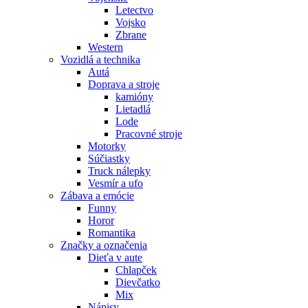
Letectvo
Vojsko
Zbrane
Western
Vozidlá a technika
Autá
Doprava a stroje
kamióny
Lietadlá
Lode
Pracovné stroje
Motorky
Súčiastky
Truck nálepky
Vesmír a ufo
Zábava a emócie
Funny
Horor
Romantika
Značky a označenia
Dieťa v aute
Chlapček
Dievčatko
Mix
Nápisy