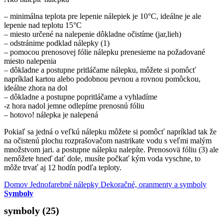
– minimálna teplota pre lepenie nálepiek je 10°C, ideálne je ale
lepenie nad teplotu 15°C
– miesto určené na nalepenie dôkladne očistíme (jar,lieh)
– odstránime podklad nálepky (1)
– pomocou prenosovej fólie nálepku prenesieme na požadované
miesto nalepenia
– dôkladne a postupne pritláčame nálepku, môžete si pomôcť
napríklad kartou alebo podobnou pevnou a rovnou pomôckou,
ideálne zhora na dol
– dôkladne a postupne popritláčame a vyhladíme
-z hora nadol jemne odlepíme prenosnú fóliu
– hotovo! nálepka je nalepená
Pokiaľ sa jedná o veľkú nálepku môžete si pomôcť napríklad tak že
na očistenú plochu rozprašovačom nastrikate vodu s veľmi malým
množstvom jari. a postupne nálepku nalepíte. Prenosovä fóliu (3) ale
nemôžete hneď dať dole, musíte počkať kým voda vyschne, to
môže trvať aj 12 hodín podľa teploty.
Domov
Jednofarebné nálepky
Dekoračné, oranmenty a symboly
Symboly
symboly (25)