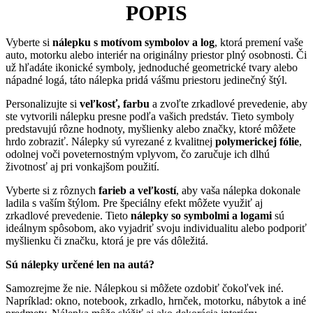
POPIS
Vyberte si
nálepku s motívom symbolov a log
, ktorá premení vaše
auto, motorku alebo interiér na originálny priestor plný osobnosti. Či
už hľadáte ikonické symboly, jednoduché geometrické tvary alebo
nápadné logá, táto nálepka pridá vášmu priestoru jedinečný štýl.
Personalizujte si
veľkosť, farbu
a zvoľte zrkadlové prevedenie, aby
ste vytvorili nálepku presne podľa vašich predstáv. Tieto symboly
predstavujú rôzne hodnoty, myšlienky alebo značky, ktoré môžete
hrdo zobraziť. Nálepky sú vyrezané z kvalitnej
polymerickej fólie
,
odolnej voči poveternostným vplyvom, čo zaručuje ich dlhú
životnosť aj pri vonkajšom použití.
Vyberte si z rôznych
farieb a veľkostí
, aby vaša nálepka dokonale
ladila s vaším štýlom. Pre špeciálny efekt môžete využiť aj
zrkadlové prevedenie. Tieto
nálepky so symbolmi a logami
sú
ideálnym spôsobom, ako vyjadriť svoju individualitu alebo podporiť
myšlienku či značku, ktorá je pre vás dôležitá.
Sú nálepky určené len na autá?
Samozrejme že nie. Nálepkou si môžete ozdobiť čokoľvek iné.
Napríklad: okno, notebook, zrkadlo, hrnček, motorku, nábytok a iné