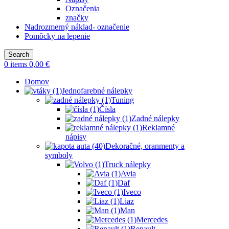
Označenia
značky
Nadrozmerný náklad- označenie
Pomôcky na lepenie
Search
0
items
0,00
€
Domov
Jednofarebné nálepky
Tuning
Čísla
Zadné nálepky
Reklamné
nápisy
Dekoračné, oranmenty a
symboly
Truck nálepky
Avia
Daf
Iveco
Liaz
Man
Mercedes
Renault