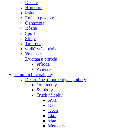
Detské
Humorné
láska
Ľudia a postavy
Oznacenia
Rôzne
Šport
Stroje
Trpkovia
vodič začiatočník
Vojenské
Zvieratá a príroda
Príroda
Zvieratá
Jednofarebné nálepky
Dekoračné, oranmenty a symboly
Ornamenty
Symboly
Truck nálepky
Avia
Daf
Iveco
Liaz
Man
Mercedes