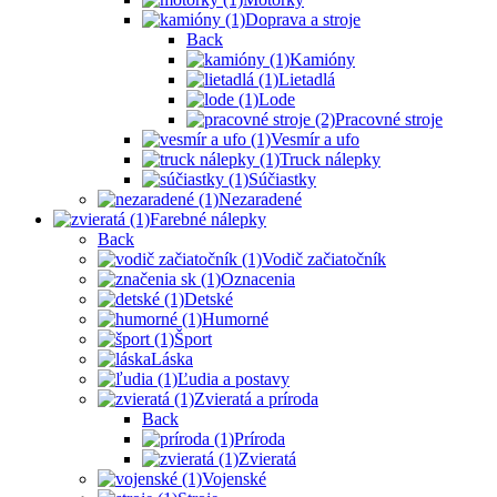
Doprava a stroje
Back
Kamióny
Lietadlá
Lode
Pracovné stroje
Vesmír a ufo
Truck nálepky
Súčiastky
Nezaradené
Farebné nálepky
Back
Vodič začiatočník
Oznacenia
Detské
Humorné
Šport
Láska
Ľudia a postavy
Zvieratá a príroda
Back
Príroda
Zvieratá
Vojenské