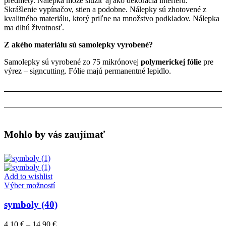
predmety. Nálepka môže slúžiť aj ako dekorácia interiéru.
Skrášlenie vypínačov, stien a podobne. Nálepky sú zhotovené z
kvalitného materiálu, ktorý priľne na množstvo podkladov. Nálepka
ma dlhú životnosť.
Z akého materiálu sú samolepky vyrobené?
Samolepky sú vyrobené zo 75 mikrónovej
polymerickej fólie
pre
výrez – signcutting. Fólie majú permanentné lepidlo.
Mohlo by vás zaujímať
Add to wishlist
Tento
Výber možností
produkt
má
symboly (40)
viacero
variantov.
Price
4,10
€
–
14,90
€