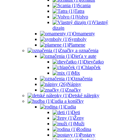
Scania
Tatra
Volvo
Vlastný
dizajn
Ornamenty
Symboly
Plamene
Značky a označenia
Dieťa v aute
Dievčatko
Chlapček
Mix
Označenia
Nápisy
Značky
Detské nálepky
Ľudia a koníčky
Ľudia
Deti
Ženy
Muži
Rodina
Postavy