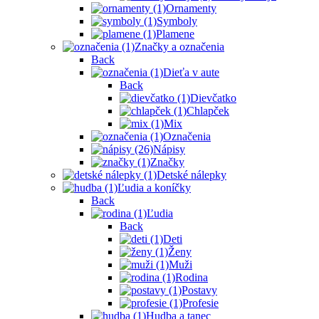
Ornamenty
Symboly
Plamene
Značky a označenia
Back
Dieťa v aute
Back
Dievčatko
Chlapček
Mix
Označenia
Nápisy
Značky
Detské nálepky
Ľudia a koníčky
Back
Ľudia
Back
Deti
Ženy
Muži
Rodina
Postavy
Profesie
Hudba a tanec