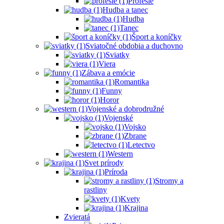
Profesie
Hudba a tanec
Hudba
Tanec
Šport a koníčky
Sviatočné obdobia a duchovno
Sviatky
Viera
Zábava a emócie
Romantika
Funny
Horor
Vojenské a dobrodružné
Vojenské
Vojsko
Zbrane
Letectvo
Western
Svet prírody
Príroda
Stromy a
rastliny
Kvety
Krajina
Zvieratá