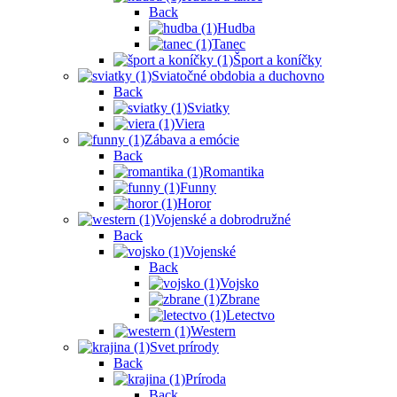
Back
Hudba
Tanec
Šport a koníčky
Sviatočné obdobia a duchovno
Back
Sviatky
Viera
Zábava a emócie
Back
Romantika
Funny
Horor
Vojenské a dobrodružné
Back
Vojenské
Back
Vojsko
Zbrane
Letectvo
Western
Svet prírody
Back
Príroda
Back