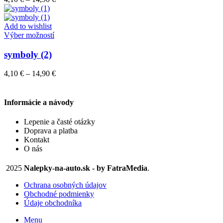
Možnosti
range:
si
4,10 €
môžete
through
Add to wishlist
vybrať
Tento
14,90 €
Výber možností
na
produkt
stránke
má
symboly (2)
produktu.
viacero
variantov.
Price
4,10
€
–
14,90
€
Možnosti
range:
si
4,10 €
môžete
through
Informácie a návody
vybrať
14,90 €
na
Lepenie a časté otázky
stránke
Doprava a platba
produktu.
Kontakt
O nás
2025
Nalepky-na-auto.sk - by FatraMedia
.
Ochrana osobných údajov
Obchodné podmienky
Údaje obchodníka
Menu