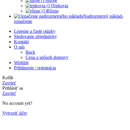
Stroje
Trpkovia
Rôzne
Nadrozmerný náklad-
označenie
Lepenie a časté otázky
Sledovanie objednávky
Kontakt
O nás
Back
Cena a spôsob dopravy
Wishlist
Prihlásenie / registrácia
Košík
Zavrieť
Prihlásiť sa
Zavrieť
No account yet?
Vytvoriť účet