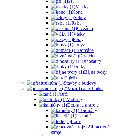
Psi
Mačky
Kone
Šelmy
Ryby
Oceánia
Vtáky
Plazy
Hmyz
Domáce
Divočina
Dinosaury
Draky
Bájne tvory
Mix
Stavby a budovy
Vozidlá a technika
Autá
Motorky
Doprava a stroje
Kamióny
Lietadlá
Lode
Pracovné
stroje