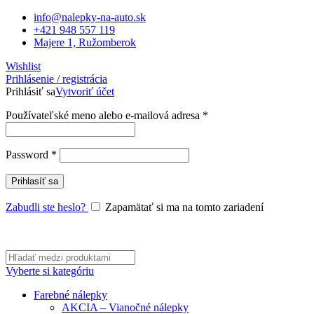
info@nalepky-na-auto.sk
+421 948 557 119
Majere 1, Ružomberok
Wishlist
Prihlásenie / registrácia
Prihlásiť sa
Vytvoriť účet
Povinné
Používateľské meno alebo e-mailová adresa
*
Povinné
Password
*
Prihlasíť sa
Zabudli ste heslo?
Zapamätať si ma na tomto zariadení
Vyberte si kategóriu
Farebné nálepky
AKCIA – Vianočné nálepky