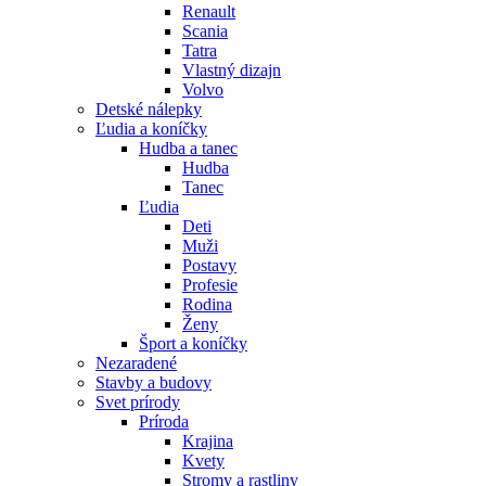
Renault
Scania
Tatra
Vlastný dizajn
Volvo
Detské nálepky
Ľudia a koníčky
Hudba a tanec
Hudba
Tanec
Ľudia
Deti
Muži
Postavy
Profesie
Rodina
Ženy
Šport a koníčky
Nezaradené
Stavby a budovy
Svet prírody
Príroda
Krajina
Kvety
Stromy a rastliny