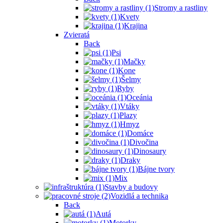
Stromy a rastliny
Kvety
Krajina
Zvieratá
Back
Psi
Mačky
Kone
Šelmy
Ryby
Oceánia
Vtáky
Plazy
Hmyz
Domáce
Divočina
Dinosaury
Draky
Bájne tvory
Mix
Stavby a budovy
Vozidlá a technika
Back
Autá
Motorky