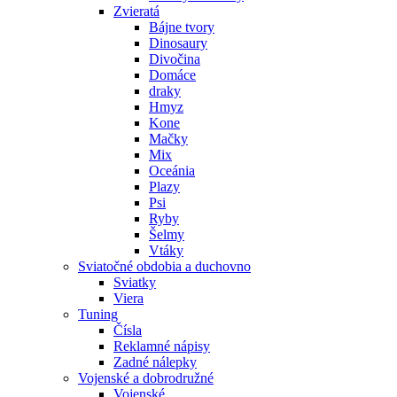
Zvieratá
Bájne tvory
Dinosaury
Divočina
Domáce
draky
Hmyz
Kone
Mačky
Mix
Oceánia
Plazy
Psi
Ryby
Šelmy
Vtáky
Sviatočné obdobia a duchovno
Sviatky
Viera
Tuning
Čísla
Reklamné nápisy
Zadné nálepky
Vojenské a dobrodružné
Vojenské