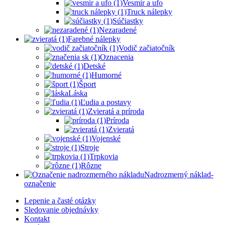
Vesmír a ufo
Truck nálepky
Súčiastky
Nezaradené
Farebné nálepky
Vodič začiatočník
Oznacenia
Detské
Humorné
Šport
Láska
Ľudia a postavy
Zvieratá a príroda
Príroda
Zvieratá
Vojenské
Stroje
Trpkovia
Rôzne
Nadrozmerný náklad-
označenie
Lepenie a časté otázky
Sledovanie objednávky
Kontakt