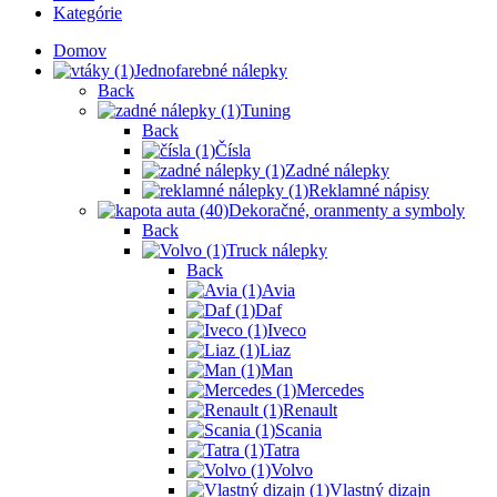
Kategórie
Domov
Jednofarebné nálepky
Back
Tuning
Back
Čísla
Zadné nálepky
Reklamné nápisy
Dekoračné, oranmenty a symboly
Back
Truck nálepky
Back
Avia
Daf
Iveco
Liaz
Man
Mercedes
Renault
Scania
Tatra
Volvo
Vlastný dizajn