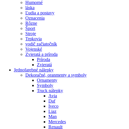
Humorné
láska
Ľudia a postavy
Oznacenia
Rôzne
Šport
Stroje
Trpkovia
vodič začiatočník
Vojenské
Zvieratá a príroda
Príroda
Zvieratá
Jednofarebné nálepky
Dekoračné, oranmenty a symboly
Ornamenty
Symboly
Truck nálepky
Avia
Daf
Iveco
Liaz
Man
Mercedes
Renault