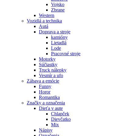
Vojsko
Zbrane
Western
Vozidlá a technika
Autá
Doprava a stroje
kamióny
Lietadlá
Lode
Pracovné stroje
Motorky
Súčiastky
Truck nálepky
Vesmír a ufo
Zábava a emócie
Funny
Horor
Romantika
Značky a označenia
Dieťa v aute
Chlapček
Dievčatko
Mix
Nápisy
Označenia