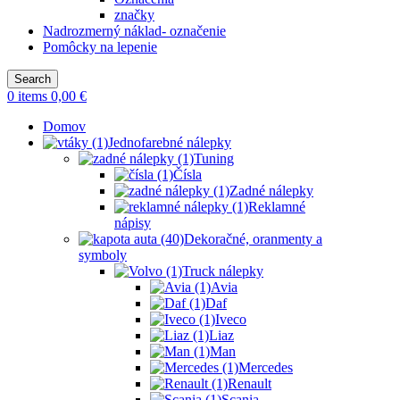
značky
Nadrozmerný náklad- označenie
Pomôcky na lepenie
Search
0
items
0,00
€
Domov
Jednofarebné nálepky
Tuning
Čísla
Zadné nálepky
Reklamné
nápisy
Dekoračné, oranmenty a
symboly
Truck nálepky
Avia
Daf
Iveco
Liaz
Man
Mercedes
Renault
Scania