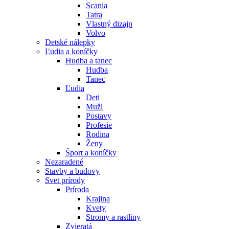
Scania
Tatra
Vlastný dizajn
Volvo
Detské nálepky
Ľudia a koníčky
Hudba a tanec
Hudba
Tanec
Ľudia
Deti
Muži
Postavy
Profesie
Rodina
Ženy
Šport a koníčky
Nezaradené
Stavby a budovy
Svet prírody
Príroda
Krajina
Kvety
Stromy a rastliny
Zvieratá