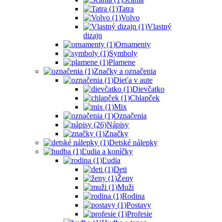
Tatra
Volvo
Vlastný
dizajn
Ornamenty
Symboly
Plamene
Značky a označenia
Dieťa v aute
Dievčatko
Chlapček
Mix
Označenia
Nápisy
Značky
Detské nálepky
Ľudia a koníčky
Ľudia
Deti
Ženy
Muži
Rodina
Postavy
Profesie