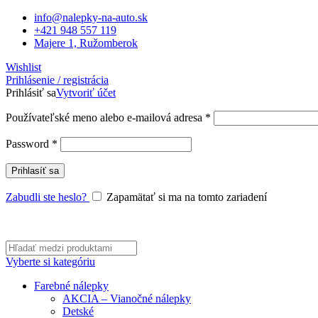
info@nalepky-na-auto.sk
+421 948 557 119
Majere 1, Ružomberok
Wishlist
Prihlásenie / registrácia
Prihlásiť sa
Vytvoriť účet
Povinné
Používateľské meno alebo e-mailová adresa
*
Povinné
Password
*
Prihlasíť sa
Zabudli ste heslo?
Zapamätať si ma na tomto zariadení
Vyberte si kategóriu
Farebné nálepky
AKCIA – Vianočné nálepky
Detské