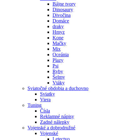
Bájne tvory
Dinosaury
Divočina
Domáce
draky
Hmyz
Kone
Mačky
Mix
Oceánia
Plazy
Psi
Ryby
Šelmy
Vtáky
Sviatočné obdobia a duchovno
Sviatky
Viera
Tuning
Čísla
Reklamné nápisy
Zadné nálepky
Vojenské a dobrodružné
Vojenské
Letectvo