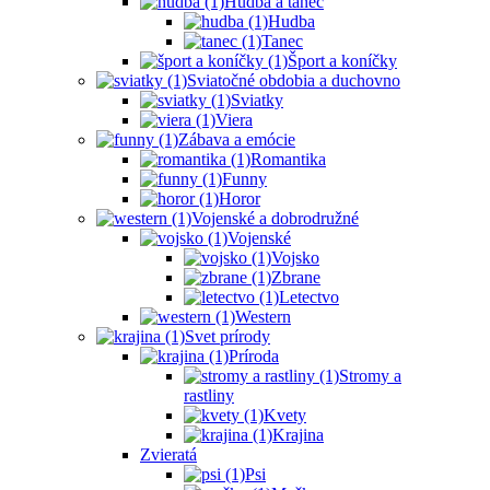
Hudba a tanec
Hudba
Tanec
Šport a koníčky
Sviatočné obdobia a duchovno
Sviatky
Viera
Zábava a emócie
Romantika
Funny
Horor
Vojenské a dobrodružné
Vojenské
Vojsko
Zbrane
Letectvo
Western
Svet prírody
Príroda
Stromy a
rastliny
Kvety
Krajina
Zvieratá
Psi