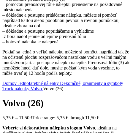
– pomocou prenosovej fólie nálepku prenesieme na požadované
miesto nalepenia
– dôkladne a postupne pritláčame nálepku, môžete si pomôcť
napríklad kartou alebo podobnou pevnou a rovnou pomôckou,
ideálne zhora na dol
– dôkladne a postupne popritláčame a vyhladíme
-z hora nadol jemne odlepíme prenosnú fóliu
– hotovo! nálepka je nalepená
Pokiaľ sa jedná o veľkú nálepku môžete si pomôcť napríklad tak že
na očistenú plochu rozprašovačom nastrikate vodu s veľmi malým
množstvom jari. a postupne nálepku nalepíte. Prenosovä fóliu (3) ale
nemôžete hneď dať dole, musíte počkať kým voda vyschne, to
môže trvať aj 12 hodín podľa teploty.
Domov
Jednofarebné nálepky
Dekoračné, oranmenty a symboly
Truck nálepky
Volvo
Volvo (26)
Volvo (26)
5,35
€
–
11,50
€
Price range: 5,35 € through 11,50 €
Vyberte si dekoratívnu nálepku s logom Volvo
, ideálnu na