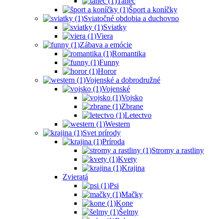
Tanec
Šport a koníčky
Sviatočné obdobia a duchovno
Sviatky
Viera
Zábava a emócie
Romantika
Funny
Horor
Vojenské a dobrodružné
Vojenské
Vojsko
Zbrane
Letectvo
Western
Svet prírody
Príroda
Stromy a rastliny
Kvety
Krajina
Zvieratá
Psi
Mačky
Kone
Šelmy