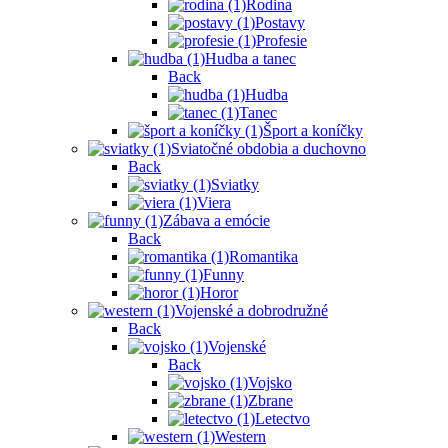
Rodina
Postavy
Profesie
Hudba a tanec
Back
Hudba
Tanec
Šport a koníčky
Sviatočné obdobia a duchovno
Back
Sviatky
Viera
Zábava a emócie
Back
Romantika
Funny
Horor
Vojenské a dobrodružné
Back
Vojenské
Back
Vojsko
Zbrane
Letectvo
Western