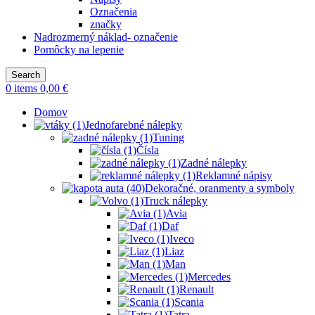
Označenia
značky
Nadrozmerný náklad- označenie
Pomôcky na lepenie
Search
0
items
0,00
€
Domov
Jednofarebné nálepky
Tuning
Čísla
Zadné nálepky
Reklamné nápisy
Dekoračné, oranmenty a symboly
Truck nálepky
Avia
Daf
Iveco
Liaz
Man
Mercedes
Renault
Scania
Tatra