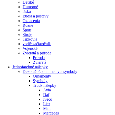
Detské
Humorné
láska
Ľudia a postavy
Oznacenia
Rôzne
Šport
Stroje
Trpkovia
vodič začiatočník
Vojenské
Zvieratá a príroda
Príroda
Zvieratá
Jednofarebné nálepky
Dekoračné, oranmenty a symboly
Ornamenty
Symboly
Truck nálepky
Avia
Daf
Iveco
Liaz
Man
Mercedes