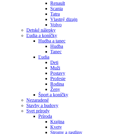
Renault
Scania
Tatra
Vlastný dizajn
Volvo
Detské nálepky
Ľudia a koníčky
Hudba a tanec
Hudba
Tanec
Ľudia
Deti
Muži
Postavy
Profesie
Rodina
Ženy
Šport a koníčky
Nezaradené
Stavby a budovy
Svet prírody
Príroda
Krajina
Kvety
Stromy a rastliny