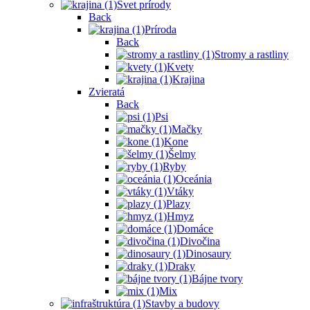
Svet prírody
Back
Príroda
Back
Stromy a rastliny
Kvety
Krajina
Zvieratá
Back
Psi
Mačky
Kone
Šelmy
Ryby
Oceánia
Vtáky
Plazy
Hmyz
Domáce
Divočina
Dinosaury
Draky
Bájne tvory
Mix
Stavby a budovy