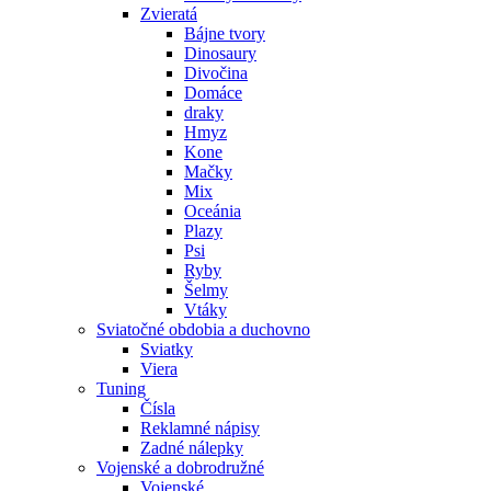
Zvieratá
Bájne tvory
Dinosaury
Divočina
Domáce
draky
Hmyz
Kone
Mačky
Mix
Oceánia
Plazy
Psi
Ryby
Šelmy
Vtáky
Sviatočné obdobia a duchovno
Sviatky
Viera
Tuning
Čísla
Reklamné nápisy
Zadné nálepky
Vojenské a dobrodružné
Vojenské