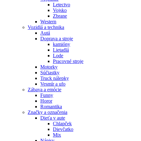
Letectvo
Vojsko
Zbrane
Western
Vozidlá a technika
Autá
Doprava a stroje
kamióny
Lietadlá
Lode
Pracovné stroje
Motorky
Súčiastky
Truck nálepky
Vesmír a ufo
Zábava a emócie
Funny
Horor
Romantika
Značky a označenia
Dieťa v aute
Chlapček
Dievčatko
Mix
Nápisy