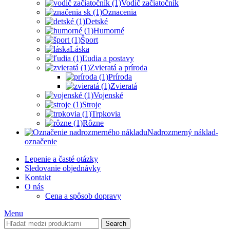
Vodič začiatočník
Oznacenia
Detské
Humorné
Šport
Láska
Ľudia a postavy
Zvieratá a príroda
Príroda
Zvieratá
Vojenské
Stroje
Trpkovia
Rôzne
Nadrozmerný náklad-
označenie
Lepenie a časté otázky
Sledovanie objednávky
Kontakt
O nás
Cena a spôsob dopravy
Menu
Search