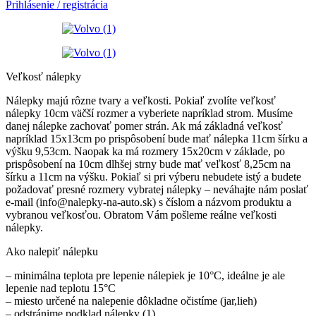
Prihlásenie / registrácia
Veľkosť nálepky
Nálepky majú rôzne tvary a veľkosti. Pokiaľ zvolíte veľkosť
nálepky 10cm väčší rozmer a vyberiete napríklad strom. Musíme
danej nálepke zachovať pomer strán. Ak má základná veľkosť
napríklad 15x13cm po prispôsobení bude mať nálepka 11cm šírku a
výšku 9,53cm. Naopak ka má rozmery 15x20cm v základe, po
prispôsobení na 10cm dlhšej strny bude mať veľkosť 8,25cm na
šírku a 11cm na výšku. Pokiaľ si pri výberu nebudete istý a budete
požadovať presné rozmery vybratej nálepky – neváhajte nám poslať
e-mail (info@nalepky-na-auto.sk) s číslom a názvom produktu a
vybranou veľkosťou. Obratom Vám pošleme reálne veľkosti
nálepky.
Ako nalepiť nálepku
– minimálna teplota pre lepenie nálepiek je 10°C, ideálne je ale
lepenie nad teplotu 15°C
– miesto určené na nalepenie dôkladne očistíme (jar,lieh)
– odstránime podklad nálepky (1)