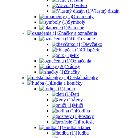
Volvo
Vlastný dizajn
Ornamenty
Symboly
Plamene
Značky a označenia
Dieťa v aute
Dievčatko
Chlapček
Mix
Označenia
Nápisy
Značky
Detské nálepky
Ľudia a koníčky
Ľudia
Deti
Ženy
Muži
Rodina
Postavy
Profesie
Hudba a tanec
Hudba