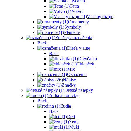
Scania
Tatra
Volvo
Vlastný dizajn
Ornamenty
Symboly
Plamene
Značky a označenia
Back
Dieťa v aute
Back
Dievčatko
Chlapček
Mix
Označenia
Nápisy
Značky
Detské nálepky
Ľudia a koníčky
Back
Ľudia
Back
Deti
Ženy
Muži