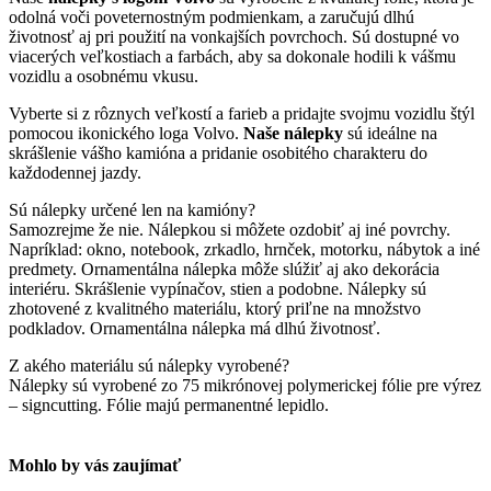
odolná voči poveternostným podmienkam, a zaručujú dlhú
životnosť aj pri použití na vonkajších povrchoch. Sú dostupné vo
viacerých veľkostiach a farbách, aby sa dokonale hodili k vášmu
vozidlu a osobnému vkusu.
Vyberte si z rôznych veľkostí a farieb a pridajte svojmu vozidlu štýl
pomocou ikonického loga Volvo.
Naše nálepky
sú ideálne na
skrášlenie vášho kamióna a pridanie osobitého charakteru do
každodennej jazdy.
Sú nálepky určené len na kamióny?
Samozrejme že nie. Nálepkou si môžete ozdobiť aj iné povrchy.
Napríklad: okno, notebook, zrkadlo, hrnček, motorku, nábytok a iné
predmety. Ornamentálna nálepka môže slúžiť aj ako dekorácia
interiéru. Skrášlenie vypínačov, stien a podobne. Nálepky sú
zhotovené z kvalitného materiálu, ktorý priľne na množstvo
podkladov. Ornamentálna nálepka má dlhú životnosť.
Z akého materiálu sú nálepky vyrobené?
Nálepky sú vyrobené zo 75 mikrónovej polymerickej fólie pre výrez
– signcutting. Fólie majú permanentné lepidlo.
Mohlo by vás zaujímať