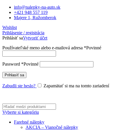
info@nalepky-na-auto.sk
+421 948 557 119
Majere 1, Ružomberok
Wishlist
Prihlásenie / registrácia
Prihlásiť sa
Vytvoriť účet
Používateľské meno alebo e-mailová adresa
*
Povinné
Password
*
Povinné
Prihlasíť sa
Zabudli ste heslo?
Zapamätať si ma na tomto zariadení
Vyberte si kategóriu
Farebné nálepky
AKCIA – Vianočné nálepky