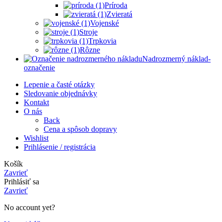
Príroda
Zvieratá
Vojenské
Stroje
Trpkovia
Rôzne
Nadrozmerný náklad-
označenie
Lepenie a časté otázky
Sledovanie objednávky
Kontakt
O nás
Back
Cena a spôsob dopravy
Wishlist
Prihlásenie / registrácia
Košík
Zavrieť
Prihlásiť sa
Zavrieť
No account yet?