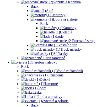
Vozidlá a technika
Back
Autá
Motorky
Doprava a stroje
Back
Kamióny
Lietadlá
Lode
Pracovné stroje
Vesmír a ufo
Truck nálepky
Súčiastky
Nezaradené
Farebné nálepky
Back
Vodič začiatočník
Oznacenia
Detské
Humorné
Šport
Láska
Ľudia a postavy
Zvieratá a príroda
Back