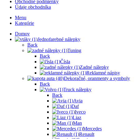
Obchodné podmienky
Údaje obchodníka
Menu
Kategórie
Domov
Jednofarebné nálepky
Back
Tuning
Back
Čísla
Zadné nálepky
Reklamné nápisy
Dekoračné, oranmenty a symboly
Back
Truck nálepky
Back
Avia
Daf
Iveco
Liaz
Man
Mercedes
Renault