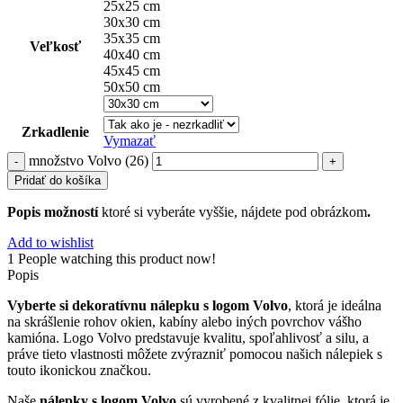
25x25 cm
30x30 cm
35x35 cm
Veľkosť
40x40 cm
45x45 cm
50x50 cm
Zrkadlenie
Vymazať
množstvo Volvo (26)
Pridať do košíka
Popis možností
ktoré si vyberáte vyššie, nájdete pod obrázkom
.
Add to wishlist
1
People watching this product now!
Popis
Vyberte si dekoratívnu nálepku s logom Volvo
, ktorá je ideálna
na skrášlenie rohov okien, kabíny alebo iných povrchov vášho
kamióna. Logo Volvo predstavuje kvalitu, spoľahlivosť a silu, a
práve tieto vlastnosti môžete zvýrazniť pomocou našich nálepiek s
touto ikonickou značkou.
Naše
nálepky s logom Volvo
sú vyrobené z kvalitnej fólie, ktorá je