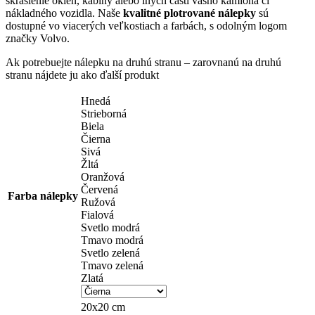
skrášlenie okien, kabíny alebo iných častí vášho kamióna či
nákladného vozidla. Naše
kvalitné plotrované nálepky
sú
dostupné vo viacerých veľkostiach a farbách, s odolným logom
značky Volvo.
Ak potrebuejte nálepku na druhú stranu – zarovnanú na druhú
stranu nájdete ju ako ďalší produkt
Hnedá
Strieborná
Biela
Čierna
Sivá
Žltá
Oranžová
Červená
Farba nálepky
Ružová
Fialová
Svetlo modrá
Tmavo modrá
Svetlo zelená
Tmavo zelená
Zlatá
20x20 cm