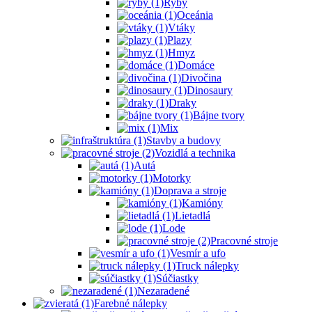
Ryby
Oceánia
Vtáky
Plazy
Hmyz
Domáce
Divočina
Dinosaury
Draky
Bájne tvory
Mix
Stavby a budovy
Vozidlá a technika
Autá
Motorky
Doprava a stroje
Kamióny
Lietadlá
Lode
Pracovné stroje
Vesmír a ufo
Truck nálepky
Súčiastky
Nezaradené
Farebné nálepky