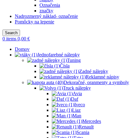
Označenia
značky
Nadrozmerný náklad- označenie
Pomôcky na lepenie
Search
0
items
0,00
€
Domov
Jednofarebné nálepky
Tuning
Čísla
Zadné nálepky
Reklamné nápisy
Dekoračné, oranmenty a symboly
Truck nálepky
Avia
Daf
Iveco
Liaz
Man
Mercedes
Renault
Scania
Tatra