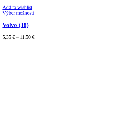
Add to wishlist
Tento
Výber možností
produkt
má
Volvo (38)
viacero
variantov.
Price
5,35
€
–
11,50
€
Možnosti
range:
si
5,35 €
môžete
through
vybrať
11,50 €
na
stránke
produktu.