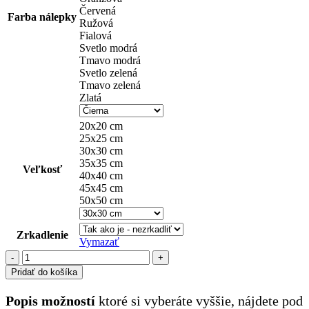
Červená
Farba nálepky
Ružová
Fialová
Svetlo modrá
Tmavo modrá
Svetlo zelená
Tmavo zelená
Zlatá
20x20 cm
25x25 cm
30x30 cm
35x35 cm
Veľkosť
40x40 cm
45x45 cm
50x50 cm
Zrkadlenie
Vymazať
množstvo
Volvo
Pridať do košíka
(16)
Popis možností
ktoré si vyberáte vyššie, nájdete pod