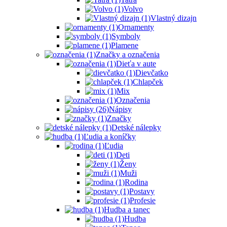
Volvo
Vlastný dizajn
Ornamenty
Symboly
Plamene
Značky a označenia
Dieťa v aute
Dievčatko
Chlapček
Mix
Označenia
Nápisy
Značky
Detské nálepky
Ľudia a koníčky
Ľudia
Deti
Ženy
Muži
Rodina
Postavy
Profesie
Hudba a tanec
Hudba