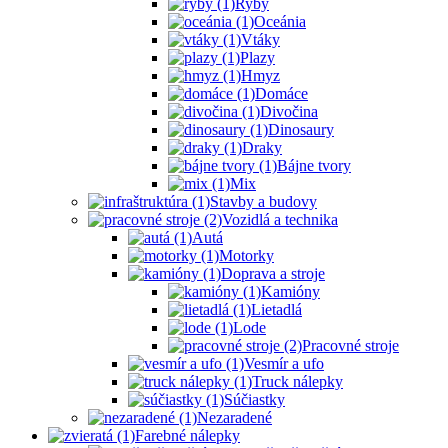
Ryby
Oceánia
Vtáky
Plazy
Hmyz
Domáce
Divočina
Dinosaury
Draky
Bájne tvory
Mix
Stavby a budovy
Vozidlá a technika
Autá
Motorky
Doprava a stroje
Kamióny
Lietadlá
Lode
Pracovné stroje
Vesmír a ufo
Truck nálepky
Súčiastky
Nezaradené
Farebné nálepky