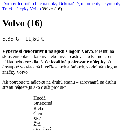
Domov
Jednofarebné nálepky
Dekoračné, oranmenty a symboly
Truck nálepky
Volvo
Volvo (16)
Volvo (16)
Price
5,35
€
–
11,50
€
range:
Vyberte si dekoratívnu nálepku s logom Volvo
, ideálnu na
5,35 €
skrášlenie okien, kabíny alebo iných častí vášho kamióna či
through
nákladného vozidla. Naše
kvalitné plotrované nálepky
sú
dostupné vo viacerých veľkostiach a farbách, s odolným logom
11,50 €
značky Volvo.
Ak potrebuejte nálepku na druhú stranu – zarovnanú na druhú
stranu nájdete ju ako ďalší produkt
Hnedá
Strieborná
Biela
Čierna
Sivá
Žltá
Oranžová