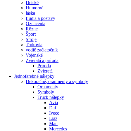
Detské
Humorné
láska
Ľudia a postavy
Oznacenia
Rôzne
Šport
Stroje
Trpkovia
vodič začiatočník
Vojenské
Zvieratá a príroda
Príroda
Zvieratá
Jednofarebné nálepky
Dekoračné, oranmenty a symboly
Ornamenty
Symboly
Truck nálepky
Avia
Daf
Iveco
Liaz
Man
Mercedes