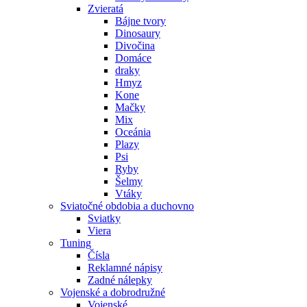
Zvieratá
Bájne tvory
Dinosaury
Divočina
Domáce
draky
Hmyz
Kone
Mačky
Mix
Oceánia
Plazy
Psi
Ryby
Šelmy
Vtáky
Sviatočné obdobia a duchovno
Sviatky
Viera
Tuning
Čísla
Reklamné nápisy
Zadné nálepky
Vojenské a dobrodružné
Vojenské