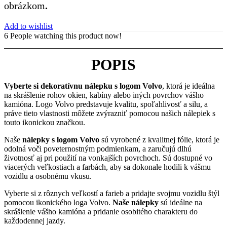
obrázkom
.
Add to wishlist
6
People watching this product now!
POPIS
Vyberte si dekoratívnu nálepku s logom Volvo
, ktorá je ideálna
na skrášlenie rohov okien, kabíny alebo iných povrchov vášho
kamióna. Logo Volvo predstavuje kvalitu, spoľahlivosť a silu, a
práve tieto vlastnosti môžete zvýrazniť pomocou našich nálepiek s
touto ikonickou značkou.
Naše
nálepky s logom Volvo
sú vyrobené z kvalitnej fólie, ktorá je
odolná voči poveternostným podmienkam, a zaručujú dlhú
životnosť aj pri použití na vonkajších povrchoch. Sú dostupné vo
viacerých veľkostiach a farbách, aby sa dokonale hodili k vášmu
vozidlu a osobnému vkusu.
Vyberte si z rôznych veľkostí a farieb a pridajte svojmu vozidlu štýl
pomocou ikonického loga Volvo.
Naše nálepky
sú ideálne na
skrášlenie vášho kamióna a pridanie osobitého charakteru do
každodennej jazdy.