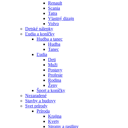
Renault
Scania
Tatra
Vlastný dizajn
Volvo
Detské nálepky
Ľudia a koníčky
Hudba a tanec
Hudba
Tanec
Ľudia
Deti
Muži
Postavy
Profesie
Rodina
Ženy
Šport a koníčky
Nezaradené
Stavby a budovy
Svet prírody
Príroda
Krajina
Kvety
Stromy a rastliny