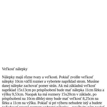
Veľkosť nálepky
Nálepky majú rôzne tvary a veľkosti. Pokiaľ zvolíte veľkosť
nálepky 10cm väčší rozmer a vyberiete napríklad strom. Musíme
danej nálepke zachovať pomer strán. Ak má základná veľkosť
napríklad 15x13cm po prispôsobení bude mať nálepka 11cm šírku a
výšku 9,53cm. Naopak ka má rozmery 15x20cm v základe, po
prispôsobení na 10cm dlhšej strny bude mať veľkosť 8,25cm na
šírku a 11cm na výšku. Pokiaľ si pri výberu nebudete istý a budete