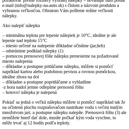
požadovať presné rozmery vybratej nálepky – neváhajte nám poslať
e-mail (info@nalepky-na-auto.sk) s číslom a názvom produktu a
vybranou veľkosťou. Obratom Vám pošleme reálne veľkosti
nálepky.
Ako nalepiť nálepku
– minimálna teplota pre lepenie nálepiek je 10°C, ideálne je ale
lepenie nad teplotu 15°C
– miesto určené na nalepenie dôkladne očistíme (jar,lieh)
– odstránime podklad nálepky (1)
– pomocou prenosovej fólie nálepku prenesieme na požadované
miesto nalepenia
– dôkladne a postupne pritláčame nálepku, môžete si pomôcť
napríklad kartou alebo podobnou pevnou a rovnou pomôckou,
ideálne zhora na dol
– dôkladne a postupne popritláčame a vyhladíme
-z hora nadol jemne odlepíme prenosnú fóliu
– hotovo! nálepka je nalepená
Pokiaľ sa jedná o veľkú nálepku môžete si pomôcť napríklad tak že
na očistenú plochu rozprašovačom nastrikate vodu s veľmi malým
množstvom jari. a postupne nálepku nalepíte. Prenosovä fóliu (3) ale
nemôžete hneď dať dole, musíte počkať kým voda vyschne, to
môže trvať aj 12 hodín podľa teploty.