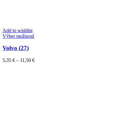
Add to wishlist
Tento
Výber možností
produkt
má
Volvo (27)
viacero
variantov.
Price
5,35
€
–
11,50
€
Možnosti
range:
si
5,35 €
môžete
through
vybrať
11,50 €
na
stránke
produktu.