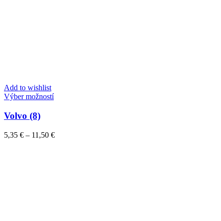
Add to wishlist
Tento
Výber možností
produkt
má
Volvo (8)
viacero
variantov.
Price
5,35
€
–
11,50
€
Možnosti
range:
si
5,35 €
môžete
through
vybrať
11,50 €
na
stránke
produktu.