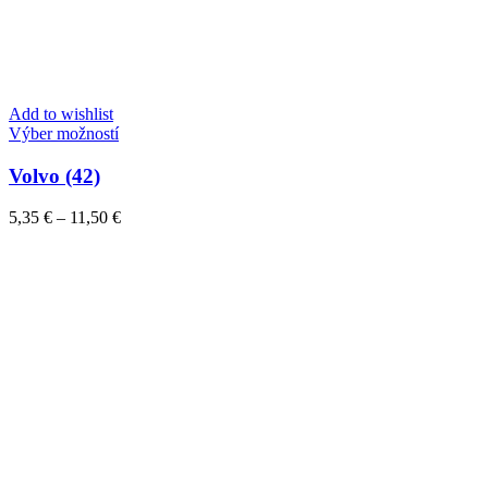
Add to wishlist
Tento
Výber možností
produkt
má
Volvo (42)
viacero
variantov.
Price
5,35
€
–
11,50
€
Možnosti
range:
si
5,35 €
môžete
through
vybrať
11,50 €
na
stránke
produktu.