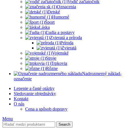
Vodič začiatočník
Oznacenia
Detské
Humorné
Šport
Láska
Ľudia a postavy
Zvieratá a príroda
Príroda
Zvieratá
Vojenské
Stroje
Trpkovia
Rôzne
Nadrozmerný náklad-
označenie
Lepenie a časté otázky
Sledovanie objednávky
Kontakt
O nás
Cena a spôsob dopravy
Menu
Search