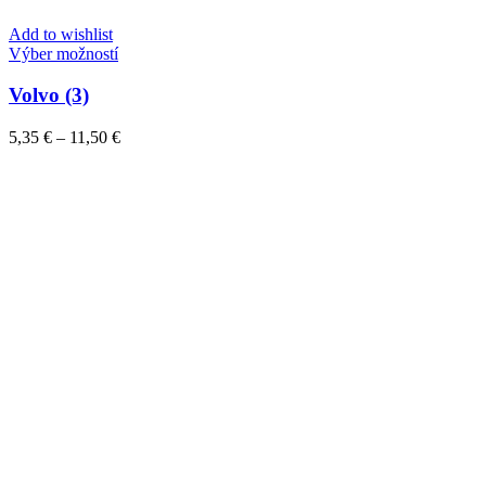
Add to wishlist
Tento
Výber možností
produkt
má
Volvo (3)
viacero
variantov.
Price
5,35
€
–
11,50
€
Možnosti
range:
si
5,35 €
môžete
through
vybrať
11,50 €
na
stránke
produktu.