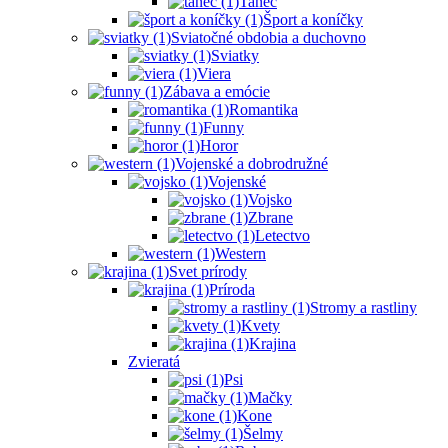
Tanec
Šport a koníčky
Sviatočné obdobia a duchovno
Sviatky
Viera
Zábava a emócie
Romantika
Funny
Horor
Vojenské a dobrodružné
Vojenské
Vojsko
Zbrane
Letectvo
Western
Svet prírody
Príroda
Stromy a rastliny
Kvety
Krajina
Zvieratá
Psi
Mačky
Kone
Šelmy