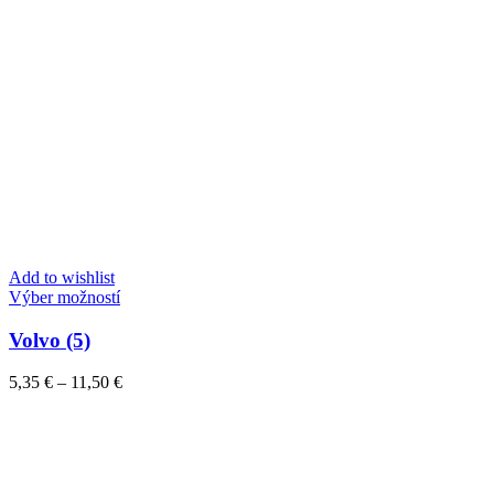
Add to wishlist
Tento
Výber možností
produkt
má
Volvo (5)
viacero
variantov.
Price
5,35
€
–
11,50
€
Možnosti
range:
si
5,35 €
môžete
through
vybrať
11,50 €
na