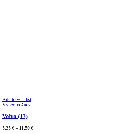
Add to wishlist
Tento
Výber možností
produkt
má
Volvo (13)
viacero
variantov.
Price
5,35
€
–
11,50
€
Možnosti
range: