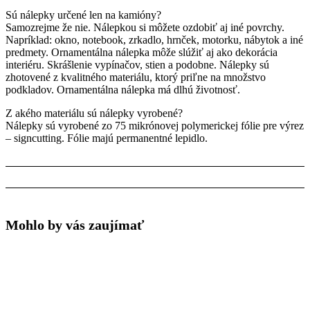
Sú nálepky určené len na kamióny?
Samozrejme že nie. Nálepkou si môžete ozdobiť aj iné povrchy.
Napríklad: okno, notebook, zrkadlo, hrnček, motorku, nábytok a iné
predmety. Ornamentálna nálepka môže slúžiť aj ako dekorácia
interiéru. Skrášlenie vypínačov, stien a podobne. Nálepky sú
zhotovené z kvalitného materiálu, ktorý priľne na množstvo
podkladov. Ornamentálna nálepka má dlhú životnosť.
Z akého materiálu sú nálepky vyrobené?
Nálepky sú vyrobené zo 75 mikrónovej polymerickej fólie pre výrez
– signcutting. Fólie majú permanentné lepidlo.
Mohlo by vás zaujímať