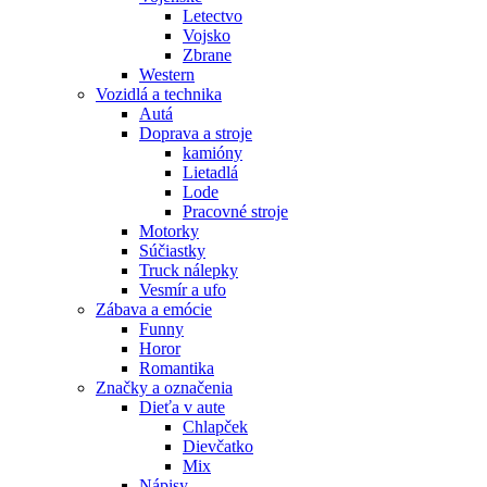
Letectvo
Vojsko
Zbrane
Western
Vozidlá a technika
Autá
Doprava a stroje
kamióny
Lietadlá
Lode
Pracovné stroje
Motorky
Súčiastky
Truck nálepky
Vesmír a ufo
Zábava a emócie
Funny
Horor
Romantika
Značky a označenia
Dieťa v aute
Chlapček
Dievčatko
Mix
Nápisy