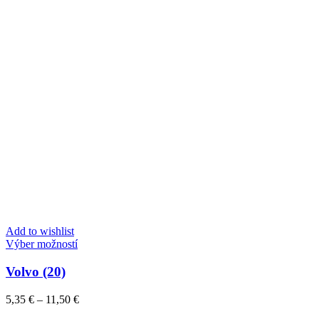
stránke
produktu.
Add to wishlist
Tento
Výber možností
produkt
má
Volvo (20)
viacero
variantov.
Price
5,35
€
–
11,50
€
Možnosti
range: