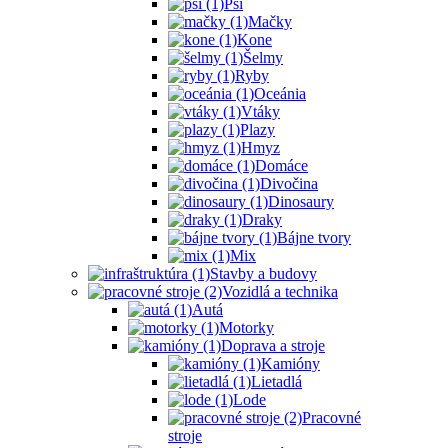
Psi
Mačky
Kone
Šelmy
Ryby
Oceánia
Vtáky
Plazy
Hmyz
Domáce
Divočina
Dinosaury
Draky
Bájne tvory
Mix
Stavby a budovy
Vozidlá a technika
Autá
Motorky
Doprava a stroje
Kamióny
Lietadlá
Lode
Pracovné
stroje