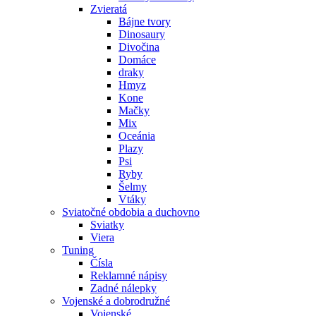
Zvieratá
Bájne tvory
Dinosaury
Divočina
Domáce
draky
Hmyz
Kone
Mačky
Mix
Oceánia
Plazy
Psi
Ryby
Šelmy
Vtáky
Sviatočné obdobia a duchovno
Sviatky
Viera
Tuning
Čísla
Reklamné nápisy
Zadné nálepky
Vojenské a dobrodružné
Vojenské