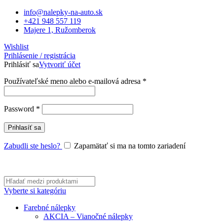
info@nalepky-na-auto.sk
+421 948 557 119
Majere 1, Ružomberok
Wishlist
Prihlásenie / registrácia
Prihlásiť sa
Vytvoriť účet
Povinné
Používateľské meno alebo e-mailová adresa
*
Povinné
Password
*
Prihlasíť sa
Zabudli ste heslo?
Zapamätať si ma na tomto zariadení
Vyberte si kategóriu
Farebné nálepky
AKCIA – Vianočné nálepky