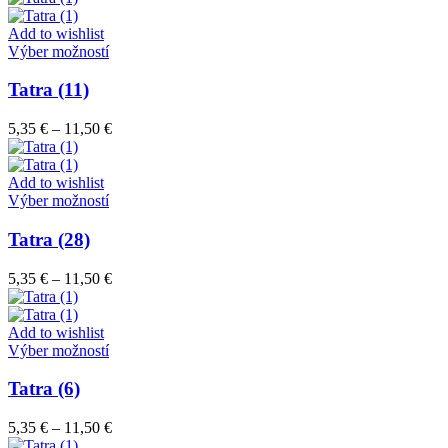
si
5,35 €
môžete
through
Add to wishlist
vybrať
Tento
11,50 €
Výber možností
na
produkt
stránke
má
Tatra (11)
produktu.
viacero
variantov.
Price
5,35
€
–
11,50
€
Možnosti
range:
si
5,35 €
môžete
through
Add to wishlist
vybrať
Tento
11,50 €
Výber možností
na
produkt
stránke
má
Tatra (28)
produktu.
viacero
variantov.
Price
5,35
€
–
11,50
€
Možnosti
range:
si
5,35 €
môžete
through
Add to wishlist
vybrať
Tento
11,50 €
Výber možností
na
produkt
stránke
má
Tatra (6)
produktu.
viacero
variantov.
Price
5,35
€
–
11,50
€
Možnosti
range: