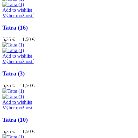
si
5,35 €
môžete
through
Add to wishlist
vybrať
Tento
11,50 €
Výber možností
na
produkt
stránke
má
Tatra (16)
produktu.
viacero
variantov.
Price
5,35
€
–
11,50
€
Možnosti
range:
si
5,35 €
môžete
through
Add to wishlist
vybrať
Tento
11,50 €
Výber možností
na
produkt
stránke
má
Tatra (3)
produktu.
viacero
variantov.
Price
5,35
€
–
11,50
€
Možnosti
range:
si
5,35 €
môžete
through
Add to wishlist
vybrať
Tento
11,50 €
Výber možností
na
produkt
stránke
má
Tatra (10)
produktu.
viacero
variantov.
Price
5,35
€
–
11,50
€
Možnosti
range: