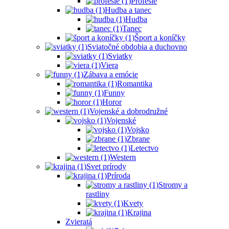
Profesie
Hudba a tanec
Hudba
Tanec
Šport a koníčky
Sviatočné obdobia a duchovno
Sviatky
Viera
Zábava a emócie
Romantika
Funny
Horor
Vojenské a dobrodružné
Vojenské
Vojsko
Zbrane
Letectvo
Western
Svet prírody
Príroda
Stromy a
rastliny
Kvety
Krajina
Zvieratá