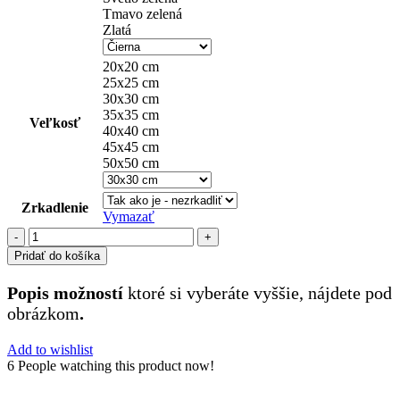
Tmavo zelená
Zlatá
20x20 cm
25x25 cm
30x30 cm
35x35 cm
Veľkosť
40x40 cm
45x45 cm
50x50 cm
Zrkadlenie
Vymazať
množstvo
Tatra
Pridať do košíka
(2)
Popis možností
ktoré si vyberáte vyššie, nájdete pod
obrázkom
.
Add to wishlist
6
People watching this product now!