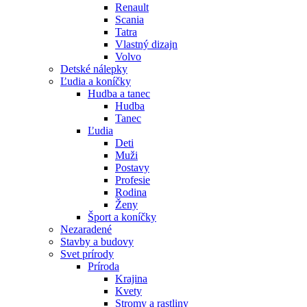
Renault
Scania
Tatra
Vlastný dizajn
Volvo
Detské nálepky
Ľudia a koníčky
Hudba a tanec
Hudba
Tanec
Ľudia
Deti
Muži
Postavy
Profesie
Rodina
Ženy
Šport a koníčky
Nezaradené
Stavby a budovy
Svet prírody
Príroda
Krajina
Kvety
Stromy a rastliny