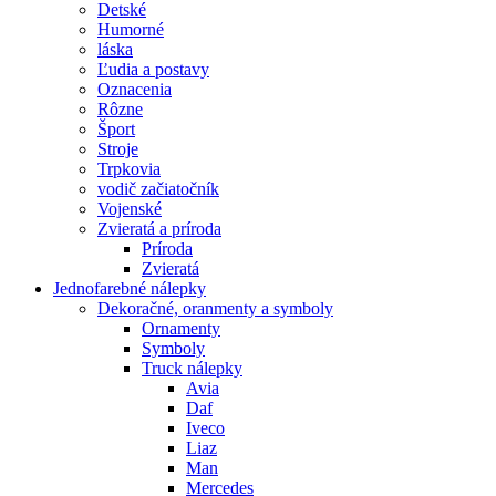
Detské
Humorné
láska
Ľudia a postavy
Oznacenia
Rôzne
Šport
Stroje
Trpkovia
vodič začiatočník
Vojenské
Zvieratá a príroda
Príroda
Zvieratá
Jednofarebné nálepky
Dekoračné, oranmenty a symboly
Ornamenty
Symboly
Truck nálepky
Avia
Daf
Iveco
Liaz
Man
Mercedes