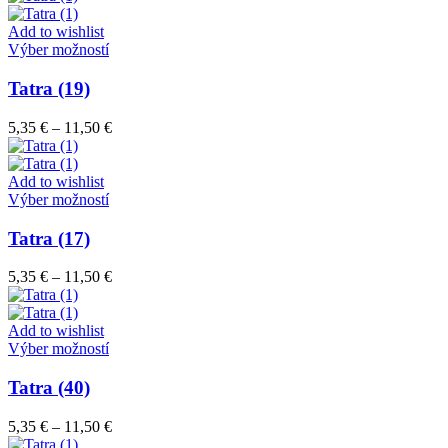
si
5,35 €
môžete
through
Add to wishlist
vybrať
Tento
11,50 €
Výber možností
na
produkt
stránke
má
Tatra (19)
produktu.
viacero
variantov.
Price
5,35
€
–
11,50
€
Možnosti
range:
si
5,35 €
môžete
through
Add to wishlist
vybrať
Tento
11,50 €
Výber možností
na
produkt
stránke
má
Tatra (17)
produktu.
viacero
variantov.
Price
5,35
€
–
11,50
€
Možnosti
range:
si
5,35 €
môžete
through
Add to wishlist
vybrať
Tento
11,50 €
Výber možností
na
produkt
stránke
má
Tatra (40)
produktu.
viacero
variantov.
Price
5,35
€
–
11,50
€
Možnosti
range: