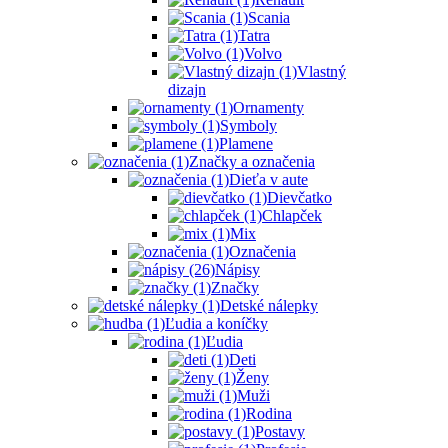
Scania
Tatra
Volvo
Vlastný
dizajn
Ornamenty
Symboly
Plamene
Značky a označenia
Dieťa v aute
Dievčatko
Chlapček
Mix
Označenia
Nápisy
Značky
Detské nálepky
Ľudia a koníčky
Ľudia
Deti
Ženy
Muži
Rodina
Postavy