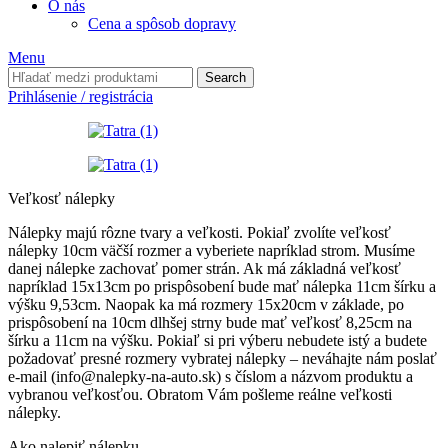
O nás
Cena a spôsob dopravy
Menu
Search
Prihlásenie / registrácia
Veľkosť nálepky
Nálepky majú rôzne tvary a veľkosti. Pokiaľ zvolíte veľkosť
nálepky 10cm väčší rozmer a vyberiete napríklad strom. Musíme
danej nálepke zachovať pomer strán. Ak má základná veľkosť
napríklad 15x13cm po prispôsobení bude mať nálepka 11cm šírku a
výšku 9,53cm. Naopak ka má rozmery 15x20cm v základe, po
prispôsobení na 10cm dlhšej strny bude mať veľkosť 8,25cm na
šírku a 11cm na výšku. Pokiaľ si pri výberu nebudete istý a budete
požadovať presné rozmery vybratej nálepky – neváhajte nám poslať
e-mail (info@nalepky-na-auto.sk) s číslom a názvom produktu a
vybranou veľkosťou. Obratom Vám pošleme reálne veľkosti
nálepky.
Ako nalepiť nálepku