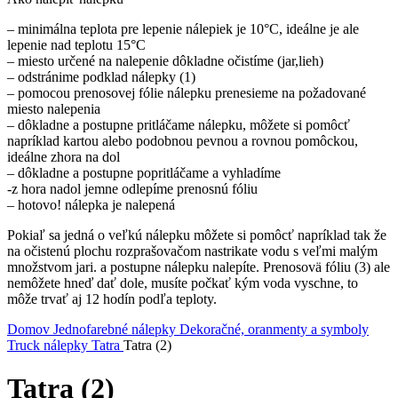
– minimálna teplota pre lepenie nálepiek je 10°C, ideálne je ale
lepenie nad teplotu 15°C
– miesto určené na nalepenie dôkladne očistíme (jar,lieh)
– odstránime podklad nálepky (1)
– pomocou prenosovej fólie nálepku prenesieme na požadované
miesto nalepenia
– dôkladne a postupne pritláčame nálepku, môžete si pomôcť
napríklad kartou alebo podobnou pevnou a rovnou pomôckou,
ideálne zhora na dol
– dôkladne a postupne popritláčame a vyhladíme
-z hora nadol jemne odlepíme prenosnú fóliu
– hotovo! nálepka je nalepená
Pokiaľ sa jedná o veľkú nálepku môžete si pomôcť napríklad tak že
na očistenú plochu rozprašovačom nastrikate vodu s veľmi malým
množstvom jari. a postupne nálepku nalepíte. Prenosovä fóliu (3) ale
nemôžete hneď dať dole, musíte počkať kým voda vyschne, to
môže trvať aj 12 hodín podľa teploty.
Domov
Jednofarebné nálepky
Dekoračné, oranmenty a symboly
Truck nálepky
Tatra
Tatra (2)
Tatra (2)