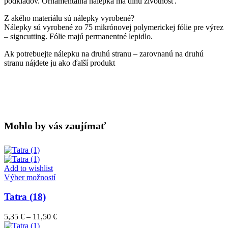
podkladov. Ornamentálna nálepka má dlhú životnosť.
Z akého materiálu sú nálepky vyrobené?
Nálepky sú vyrobené zo 75 mikrónovej polymerickej fólie pre výrez
– signcutting. Fólie majú permanentné lepidlo.
Ak potrebuejte nálepku na druhú stranu – zarovnanú na druhú
stranu nájdete ju ako ďalší produkt
Mohlo by vás zaujímať
Add to wishlist
Tento
Výber možností
produkt
má
Tatra (18)
viacero
variantov.
Price
5,35
€
–
11,50
€
Možnosti
range: