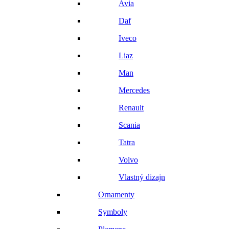
Avia
Daf
Iveco
Liaz
Man
Mercedes
Renault
Scania
Tatra
Volvo
Vlastný dizajn
Ornamenty
Symboly