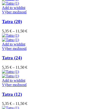
si
5,35 €
môžete
through
Add to wishlist
vybrať
Tento
11,50 €
Výber možností
na
produkt
stránke
má
Tatra (20)
produktu.
viacero
variantov.
Price
5,35
€
–
11,50
€
Možnosti
range:
si
5,35 €
môžete
through
Add to wishlist
vybrať
Tento
11,50 €
Výber možností
na
produkt
stránke
má
Tatra (24)
produktu.
viacero
variantov.
Price
5,35
€
–
11,50
€
Možnosti
range:
si
5,35 €
môžete
through
Add to wishlist
vybrať
Tento
11,50 €
Výber možností
na
produkt
stránke
má
Tatra (12)
produktu.
viacero
variantov.
Price
5,35
€
–
11,50
€
Možnosti
range: