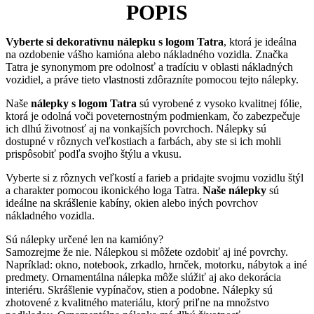
POPIS
Vyberte si dekoratívnu nálepku s logom Tatra
, ktorá je ideálna
na ozdobenie vášho kamióna alebo nákladného vozidla. Značka
Tatra je synonymom pre odolnosť a tradíciu v oblasti nákladných
vozidiel, a práve tieto vlastnosti zdôrazníte pomocou tejto nálepky.
Naše
nálepky s logom Tatra
sú vyrobené z vysoko kvalitnej fólie,
ktorá je odolná voči poveternostným podmienkam, čo zabezpečuje
ich dlhú životnosť aj na vonkajších povrchoch. Nálepky sú
dostupné v rôznych veľkostiach a farbách, aby ste si ich mohli
prispôsobiť podľa svojho štýlu a vkusu.
Vyberte si z rôznych veľkostí a farieb a pridajte svojmu vozidlu štýl
a charakter pomocou ikonického loga Tatra.
Naše nálepky
sú
ideálne na skrášlenie kabíny, okien alebo iných povrchov
nákladného vozidla.
Sú nálepky určené len na kamióny?
Samozrejme že nie. Nálepkou si môžete ozdobiť aj iné povrchy.
Napríklad: okno, notebook, zrkadlo, hrnček, motorku, nábytok a iné
predmety. Ornamentálna nálepka môže slúžiť aj ako dekorácia
interiéru. Skrášlenie vypínačov, stien a podobne. Nálepky sú
zhotovené z kvalitného materiálu, ktorý priľne na množstvo