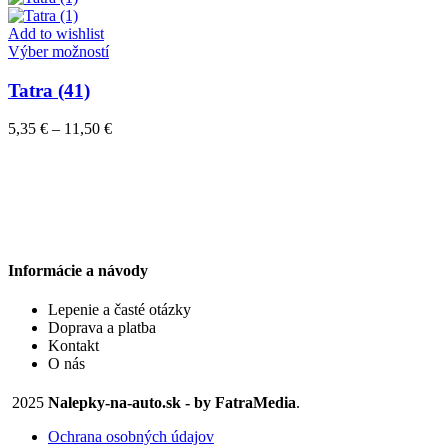
si
5,35 €
môžete
through
Add to wishlist
vybrať
Tento
11,50 €
Výber možností
na
produkt
stránke
má
Tatra (41)
produktu.
viacero
variantov.
Price
5,35
€
–
11,50
€
Možnosti
range:
si
5,35 €
môžete
through
vybrať
11,50 €
na
stránke
produktu.
Informácie a návody
Lepenie a časté otázky
Doprava a platba
Kontakt
O nás
2025
Nalepky-na-auto.sk - by FatraMedia
.
Ochrana osobných údajov