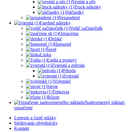
Vesmír a ufo
Truck nálepky
Súčiastky
Nezaradené
Farebné nálepky
Vodič začiatočník
Oznacenia
Detské
Humorné
Šport
Láska
Ľudia a postavy
Zvieratá a príroda
Príroda
Zvieratá
Vojenské
Stroje
Trpkovia
Rôzne
Nadrozmerný náklad-
označenie
Lepenie a časté otázky
Sledovanie objednávky
Kontakt