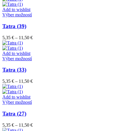
si
5,35 €
môžete
through
Add to wishlist
vybrať
Tento
11,50 €
Výber možností
na
produkt
stránke
má
Tatra (39)
produktu.
viacero
variantov.
Price
5,35
€
–
11,50
€
Možnosti
range:
si
5,35 €
môžete
through
Add to wishlist
vybrať
Tento
11,50 €
Výber možností
na
produkt
stránke
má
Tatra (33)
produktu.
viacero
variantov.
Price
5,35
€
–
11,50
€
Možnosti
range:
si
5,35 €
môžete
through
Add to wishlist
vybrať
Tento
11,50 €
Výber možností
na
produkt
stránke
má
Tatra (27)
produktu.
viacero
variantov.
Price
5,35
€
–
11,50
€
Možnosti
range: