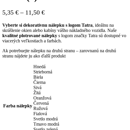
Price
5,35
€
–
11,50
€
range:
Vyberte si dekoratívnu nálepku s logom Tatra
, ideálnu na
5,35 €
skrášlenie okien alebo kabíny vášho nákladného vozidla. Naše
through
kvalitné plotrované nálepky
s logom značky Tatra sú dostupné vo
viacerých veľkostiach a farbách.
11,50 €
Ak potrebuejte nálepku na druhú stranu – zarovnanú na druhú
stranu nájdete ju ako ďalší produkt
Hnedá
Strieborná
Biela
Čierna
Sivá
Žltá
Oranžová
Červená
Farba nálepky
Ružová
Fialová
Svetlo modrá
Tmavo modrá
Svetlo zelená