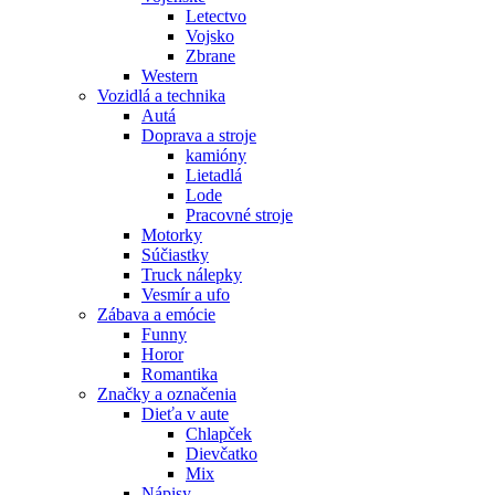
Letectvo
Vojsko
Zbrane
Western
Vozidlá a technika
Autá
Doprava a stroje
kamióny
Lietadlá
Lode
Pracovné stroje
Motorky
Súčiastky
Truck nálepky
Vesmír a ufo
Zábava a emócie
Funny
Horor
Romantika
Značky a označenia
Dieťa v aute
Chlapček
Dievčatko
Mix
Nápisy