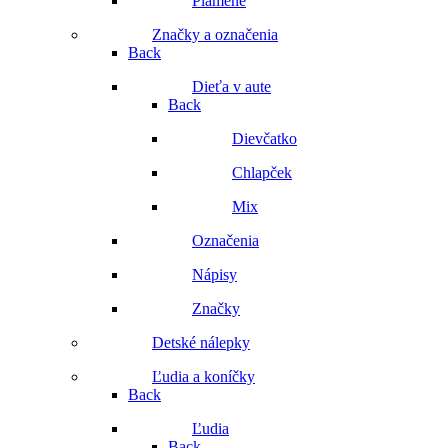
Plamene
Značky a označenia
Back
Dieťa v aute
Back
Dievčatko
Chlapček
Mix
Označenia
Nápisy
Značky
Detské nálepky
Ľudia a koníčky
Back
Ľudia
Back