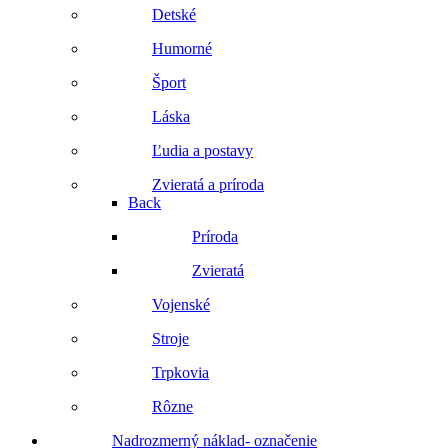
Detské
Humorné
Šport
Láska
Ľudia a postavy
Zvieratá a príroda
Back
Príroda
Zvieratá
Vojenské
Stroje
Trpkovia
Rôzne
Nadrozmerný náklad- označenie