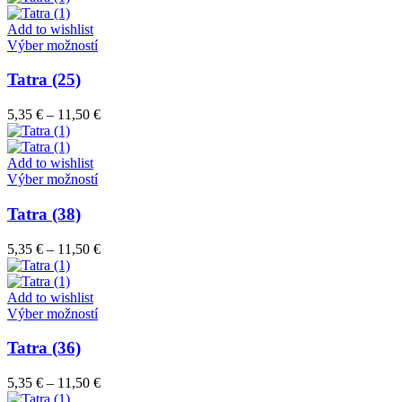
si
5,35 €
môžete
through
Add to wishlist
vybrať
Tento
11,50 €
Výber možností
na
produkt
stránke
má
Tatra (25)
produktu.
viacero
variantov.
Price
5,35
€
–
11,50
€
Možnosti
range:
si
5,35 €
môžete
through
Add to wishlist
vybrať
Tento
11,50 €
Výber možností
na
produkt
stránke
má
Tatra (38)
produktu.
viacero
variantov.
Price
5,35
€
–
11,50
€
Možnosti
range:
si
5,35 €
môžete
through
Add to wishlist
vybrať
Tento
11,50 €
Výber možností
na
produkt
stránke
má
Tatra (36)
produktu.
viacero
variantov.
Price
5,35
€
–
11,50
€
Možnosti
range: