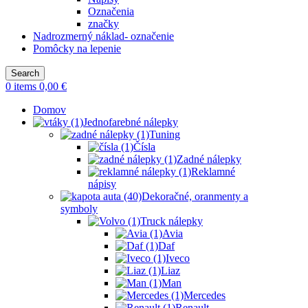
Označenia
značky
Nadrozmerný náklad- označenie
Pomôcky na lepenie
Search
0
items
0,00
€
Domov
Jednofarebné nálepky
Tuning
Čísla
Zadné nálepky
Reklamné
nápisy
Dekoračné, oranmenty a
symboly
Truck nálepky
Avia
Daf
Iveco
Liaz
Man
Mercedes
Renault