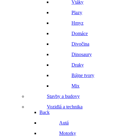
Vtáky
Plazy
Hmyz
Domáce
Divočina
Dinosaury
Draky
Bájne tvory
Mix
Stavby a budovy
Vozidlá a technika
Back
Autá
Motorky