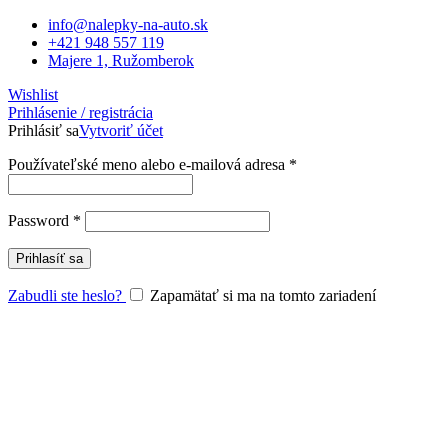
info@nalepky-na-auto.sk
+421 948 557 119
Majere 1, Ružomberok
Wishlist
Prihlásenie / registrácia
Prihlásiť sa
Vytvoriť účet
Povinné
Používateľské meno alebo e-mailová adresa
*
Povinné
Password
*
Prihlasíť sa
Zabudli ste heslo?
Zapamätať si ma na tomto zariadení
Vyberte si kategóriu
Farebné nálepky
AKCIA – Vianočné nálepky