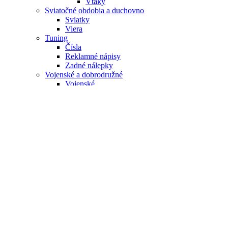
Letectvo
Vojsko
Zbrane
Western
Vozidlá a technika
Autá
Doprava a stroje
kamióny
Lietadlá
Lode
Pracovné stroje
Motorky
Súčiastky
Truck nálepky
Vesmír a ufo
Zábava a emócie
Funny
Horor
Romantika
Značky a označenia
Dieťa v aute
Chlapček
Dievčatko
Mix
Nápisy