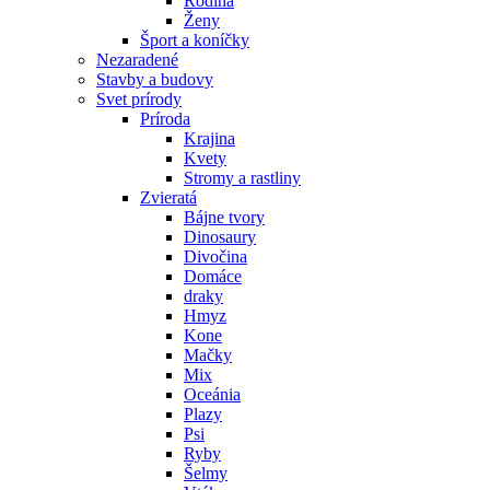
Zvieratá
Bájne tvory
Dinosaury
Divočina
Domáce
draky
Hmyz
Kone
Mačky
Mix
Oceánia
Plazy
Psi
Ryby
Šelmy
Vtáky
Sviatočné obdobia a duchovno
Sviatky
Viera
Tuning
Čísla
Reklamné nápisy
Zadné nálepky
Vojenské a dobrodružné
Vojenské