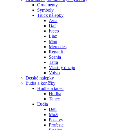
Renault
Scania
Tatra
Vlastný dizajn
Volvo
Detské nálepky
Ľudia a koníčky
Hudba a tanec
Hudba
Tanec
Ľudia
Deti
Muži
Postavy
Profesie
Rodina
Ženy
Šport a koníčky
Nezaradené
Stavby a budovy
Svet prírody
Príroda
Krajina
Kvety
Stromy a rastliny