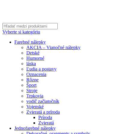
Detské
Humorné
láska
Ľudia a postavy
Oznacenia
Rôzne
Šport
Stroje
Trpkovia
vodič začiatočník
Vojenské
Zvieratá a príroda
Príroda
Zvieratá
Jednofarebné nálepky
Dekoračné, oranmenty a symboly
Ornamenty
Symboly
Truck nálepky
Avia
Daf
Iveco
Liaz
Man
Mercedes