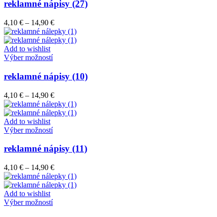
má
reklamné nápisy (27)
produktu.
viacero
variantov.
Price
4,10
€
–
14,90
€
Možnosti
range:
si
4,10 €
môžete
through
Add to wishlist
vybrať
Tento
14,90 €
Výber možností
na
produkt
stránke
má
reklamné nápisy (10)
produktu.
viacero
variantov.
Price
4,10
€
–
14,90
€
Možnosti
range:
si
4,10 €
môžete
through
Add to wishlist
vybrať
Tento
14,90 €
Výber možností
na
produkt
stránke
má
reklamné nápisy (11)
produktu.
viacero
variantov.
Price
4,10
€
–
14,90
€
Možnosti
range:
si
4,10 €
môžete
through
Add to wishlist
vybrať
Tento
14,90 €
Výber možností
na
produkt
stránke