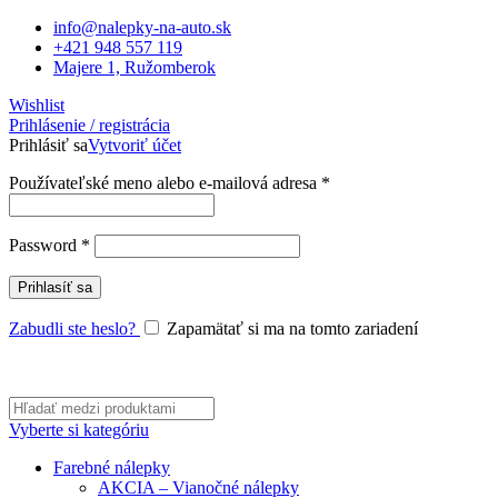
info@nalepky-na-auto.sk
+421 948 557 119
Majere 1, Ružomberok
Wishlist
Prihlásenie / registrácia
Prihlásiť sa
Vytvoriť účet
Povinné
Používateľské meno alebo e-mailová adresa
*
Povinné
Password
*
Prihlasíť sa
Zabudli ste heslo?
Zapamätať si ma na tomto zariadení
Vyberte si kategóriu
Farebné nálepky
AKCIA – Vianočné nálepky