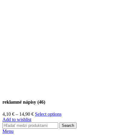
reklamné nápisy (46)
Price
4,10
€
–
14,90
€
Select options
range:
Add to wishlist
4,10 €
Search
through
Menu