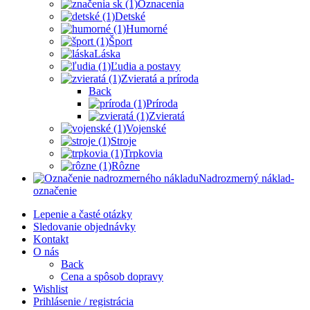
Oznacenia
Detské
Humorné
Šport
Láska
Ľudia a postavy
Zvieratá a príroda
Back
Príroda
Zvieratá
Vojenské
Stroje
Trpkovia
Rôzne
Nadrozmerný náklad-
označenie
Lepenie a časté otázky
Sledovanie objednávky
Kontakt
O nás
Back
Cena a spôsob dopravy
Wishlist
Prihlásenie / registrácia