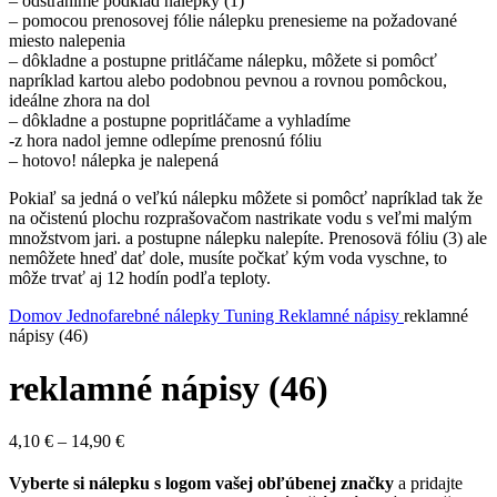
– odstránime podklad nálepky (1)
– pomocou prenosovej fólie nálepku prenesieme na požadované
miesto nalepenia
– dôkladne a postupne pritláčame nálepku, môžete si pomôcť
napríklad kartou alebo podobnou pevnou a rovnou pomôckou,
ideálne zhora na dol
– dôkladne a postupne popritláčame a vyhladíme
-z hora nadol jemne odlepíme prenosnú fóliu
– hotovo! nálepka je nalepená
Pokiaľ sa jedná o veľkú nálepku môžete si pomôcť napríklad tak že
na očistenú plochu rozprašovačom nastrikate vodu s veľmi malým
množstvom jari. a postupne nálepku nalepíte. Prenosovä fóliu (3) ale
nemôžete hneď dať dole, musíte počkať kým voda vyschne, to
môže trvať aj 12 hodín podľa teploty.
Domov
Jednofarebné nálepky
Tuning
Reklamné nápisy
reklamné
nápisy (46)
reklamné nápisy (46)
Price
4,10
€
–
14,90
€
range:
4,10 €
Vyberte si nálepku s logom vašej obľúbenej značky
a pridajte