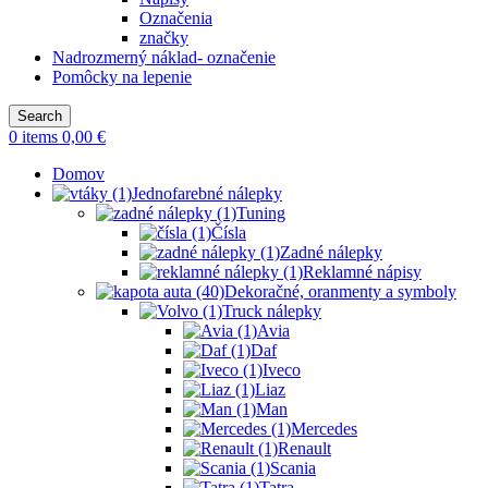
Označenia
značky
Nadrozmerný náklad- označenie
Pomôcky na lepenie
Search
0
items
0,00
€
Domov
Jednofarebné nálepky
Tuning
Čísla
Zadné nálepky
Reklamné nápisy
Dekoračné, oranmenty a symboly
Truck nálepky
Avia
Daf
Iveco
Liaz
Man
Mercedes
Renault
Scania
Tatra