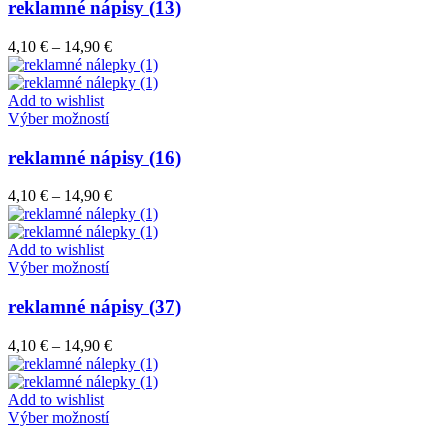
má
reklamné nápisy (13)
produktu.
viacero
variantov.
Price
4,10
€
–
14,90
€
Možnosti
range:
si
4,10 €
môžete
through
Add to wishlist
vybrať
Tento
14,90 €
Výber možností
na
produkt
stránke
má
reklamné nápisy (16)
produktu.
viacero
variantov.
Price
4,10
€
–
14,90
€
Možnosti
range:
si
4,10 €
môžete
through
Add to wishlist
vybrať
Tento
14,90 €
Výber možností
na
produkt
stránke
má
reklamné nápisy (37)
produktu.
viacero
variantov.
Price
4,10
€
–
14,90
€
Možnosti
range:
si
4,10 €
môžete
through
Add to wishlist
vybrať
Tento
14,90 €
Výber možností
na
produkt
stránke