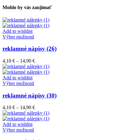
Mohlo by vás zaujímať
Add to wishlist
Tento
Výber možností
produkt
má
reklamné nápisy (26)
viacero
variantov.
Price
4,10
€
–
14,90
€
Možnosti
range:
si
4,10 €
môžete
through
Add to wishlist
vybrať
Tento
14,90 €
Výber možností
na
produkt
stránke
má
reklamné nápisy (30)
produktu.
viacero
variantov.
Price
4,10
€
–
14,90
€
Možnosti
range:
si
4,10 €
môžete
through
Add to wishlist
vybrať
Tento
14,90 €
Výber možností
na
produkt
stránke