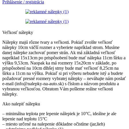
Prihlásenie / registrácia
Veľkosť nálepky
Nálepky majú rôzne tvary a veľkosti. Pokiaľ zvolíte veľkosť
nálepky 10cm väčší rozmer a vyberiete napríklad strom. Musíme
danej nálepke zachovať pomer strán. Ak má základná veľkosť
napríklad 15x13cm po prispôsobení bude mať nálepka 11cm šírku a
výšku 9,53cm. Naopak ka má rozmery 15x20cm v základe, po
prispôsobení na 10cm dlhšej strny bude mať veľkosť 8,25cm na
šírku a 11cm na výšku. Pokiaľ si pri výberu nebudete istý a budete
požadovať presné rozmery vybratej nálepky – neváhajte nám poslať
e-mail (info@nalepky-na-auto.sk) s číslom a názvom produktu a
vybranou veľkosťou. Obratom Vám pošleme reálne veľkosti
nálepky.
Ako nalepiť nálepku
– minimálna teplota pre lepenie nálepiek je 10°C, ideálne je ale
lepenie nad teplotu 15°C
– miesto určené na nalepenie dôkladne očistíme (jar,lieh)