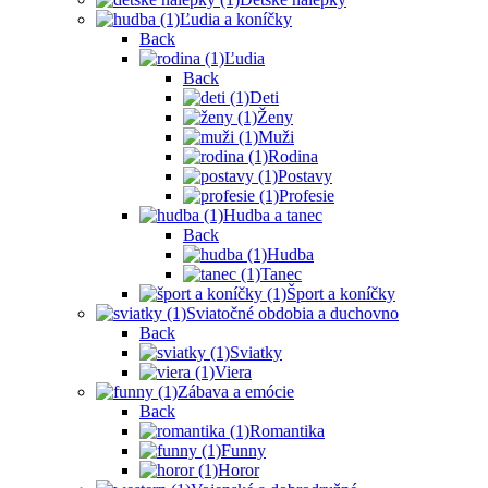
Ľudia a koníčky
Back
Ľudia
Back
Deti
Ženy
Muži
Rodina
Postavy
Profesie
Hudba a tanec
Back
Hudba
Tanec
Šport a koníčky
Sviatočné obdobia a duchovno
Back
Sviatky
Viera
Zábava a emócie
Back
Romantika
Funny
Horor