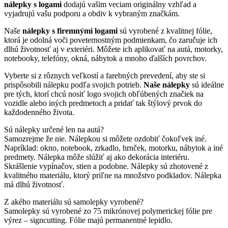
nálepky s logami
dodajú vašim veciam originálny vzhľad a
vyjadrujú vašu podporu a obdiv k vybraným značkám.
Naše
nálepky s firemnými logami
sú vyrobené z kvalitnej fólie,
ktorá je odolná voči poveternostným podmienkam, čo zaručuje ich
dlhú životnosť aj v exteriéri. Môžete ich aplikovať na autá, motorky,
notebooky, telefóny, okná, nábytok a mnoho ďalších povrchov.
Vyberte si z rôznych veľkostí a farebných prevedení, aby ste si
prispôsobili nálepku podľa svojich potrieb.
Naše nálepky
sú ideálne
pre tých, ktorí chcú nosiť logo svojich obľúbených značiek na
vozidle alebo iných predmetoch a pridať tak štýlový prvok do
každodenného života.
Sú nálepky určené len na autá?
Samozrejme že nie. Nálepkou si môžete ozdobiť čokoľvek iné.
Napríklad: okno, notebook, zrkadlo, hrnček, motorku, nábytok a iné
predmety. Nálepka môže slúžiť aj ako dekorácia interiéru.
Skrášlenie vypínačov, stien a podobne. Nálepky sú zhotovené z
kvalitného materiálu, ktorý priľne na množstvo podkladov. Nálepka
má dlhú životnosť.
Z akého materiálu sú samolepky vyrobené?
Samolepky sú vyrobené zo 75 mikrónovej polymerickej fólie pre
výrez – signcutting. Fólie majú permanentné lepidlo.