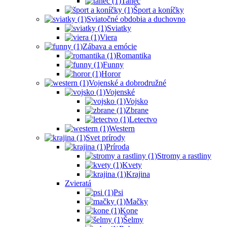
Tanec
Šport a koníčky
Sviatočné obdobia a duchovno
Sviatky
Viera
Zábava a emócie
Romantika
Funny
Horor
Vojenské a dobrodružné
Vojenské
Vojsko
Zbrane
Letectvo
Western
Svet prírody
Príroda
Stromy a rastliny
Kvety
Krajina
Zvieratá
Psi
Mačky
Kone
Šelmy