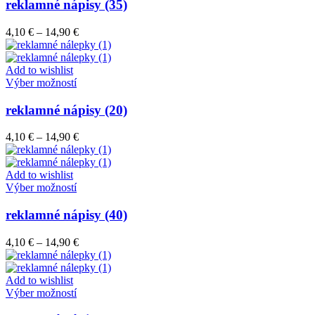
má
reklamné nápisy (35)
produktu.
viacero
variantov.
Price
4,10
€
–
14,90
€
Možnosti
range:
si
4,10 €
môžete
through
Add to wishlist
vybrať
Tento
14,90 €
Výber možností
na
produkt
stránke
má
reklamné nápisy (20)
produktu.
viacero
variantov.
Price
4,10
€
–
14,90
€
Možnosti
range:
si
4,10 €
môžete
through
Add to wishlist
vybrať
Tento
14,90 €
Výber možností
na
produkt
stránke
má
reklamné nápisy (40)
produktu.
viacero
variantov.
Price
4,10
€
–
14,90
€
Možnosti
range:
si
4,10 €
môžete
through
Add to wishlist
vybrať
Tento
14,90 €
Výber možností
na
produkt
stránke