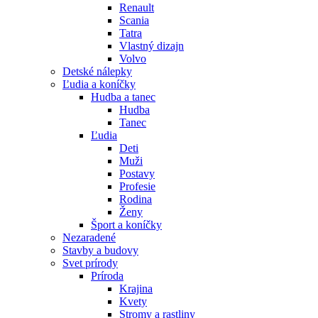
Renault
Scania
Tatra
Vlastný dizajn
Volvo
Detské nálepky
Ľudia a koníčky
Hudba a tanec
Hudba
Tanec
Ľudia
Deti
Muži
Postavy
Profesie
Rodina
Ženy
Šport a koníčky
Nezaradené
Stavby a budovy
Svet prírody
Príroda
Krajina
Kvety
Stromy a rastliny