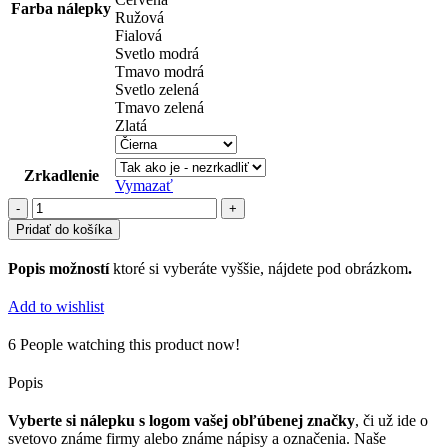
Farba nálepky
Ružová
Fialová
Svetlo modrá
Tmavo modrá
Svetlo zelená
Tmavo zelená
Zlatá
Zrkadlenie
Vymazať
množstvo
reklamné
Pridať do košíka
nápisy
(46)
Popis možností
ktoré si vyberáte vyššie, nájdete pod obrázkom
.
Add to wishlist
6
People watching this product now!
Popis
Vyberte si nálepku s logom vašej obľúbenej značky
, či už ide o
svetovo známe firmy alebo známe nápisy a označenia. Naše