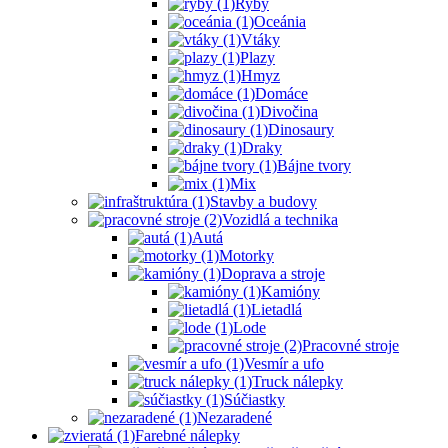
Ryby
Oceánia
Vtáky
Plazy
Hmyz
Domáce
Divočina
Dinosaury
Draky
Bájne tvory
Mix
Stavby a budovy
Vozidlá a technika
Autá
Motorky
Doprava a stroje
Kamióny
Lietadlá
Lode
Pracovné stroje
Vesmír a ufo
Truck nálepky
Súčiastky
Nezaradené
Farebné nálepky