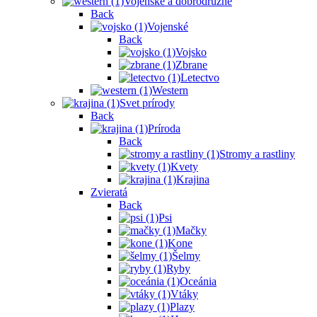
Vojenské a dobrodružné
Back
Vojenské
Back
Vojsko
Zbrane
Letectvo
Western
Svet prírody
Back
Príroda
Back
Stromy a rastliny
Kvety
Krajina
Zvieratá
Back
Psi
Mačky
Kone
Šelmy
Ryby
Oceánia
Vtáky
Plazy