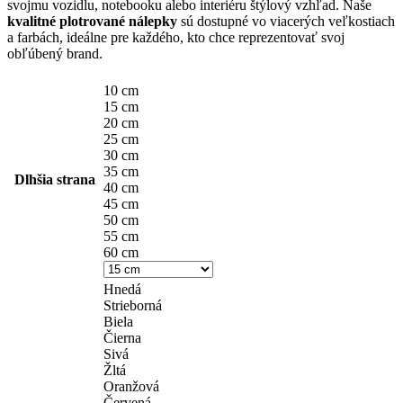
through
svojmu vozidlu, notebooku alebo interiéru štýlový vzhľad. Naše
14,90 €
kvalitné plotrované nálepky
sú dostupné vo viacerých veľkostiach
a farbách, ideálne pre každého, kto chce reprezentovať svoj
obľúbený brand.
10 cm
15 cm
20 cm
25 cm
30 cm
35 cm
Dlhšia strana
40 cm
45 cm
50 cm
55 cm
60 cm
Hnedá
Strieborná
Biela
Čierna
Sivá
Žltá
Oranžová
Červená