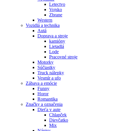
Letectvo
Vojsko
Zbrane
Western
Vozidlá a technika
Autá
Doprava a stroje
kamióny
Lietadlá
Lode
Pracovné stroje
Motorky
Súčiastky
Truck nálepky
Vesmír a ufo
Zábava a emócie
Funny
Horor
Romantika
Značky a označenia
Dieťa v aute
Chlapček
Dievčatko
Mix
Nápisy