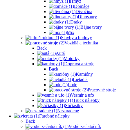
Hmyz
Domáce
Divočina
Dinosaury
Draky
Bájne tvory
Mix
Stavby a budovy
Vozidlá a technika
Back
Autá
Motorky
Doprava a stroje
Back
Kamióny
Lietadlá
Lode
Pracovné stroje
Vesmír a ufo
Truck nálepky
Súčiastky
Nezaradené
Farebné nálepky
Back
Vodič začiatočník