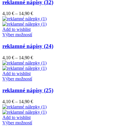
má
reklamné nápisy (32)
produktu.
viacero
variantov.
Price
4,10
€
–
14,90
€
Možnosti
range:
si
4,10 €
môžete
through
Add to wishlist
vybrať
Tento
14,90 €
Výber možností
na
produkt
stránke
má
reklamné nápisy (24)
produktu.
viacero
variantov.
Price
4,10
€
–
14,90
€
Možnosti
range:
si
4,10 €
môžete
through
Add to wishlist
vybrať
Tento
14,90 €
Výber možností
na
produkt
stránke
má
reklamné nápisy (25)
produktu.
viacero
variantov.
Price
4,10
€
–
14,90
€
Možnosti
range:
si
4,10 €
môžete
through
Add to wishlist
vybrať
Tento
14,90 €
Výber možností
na
produkt
stránke