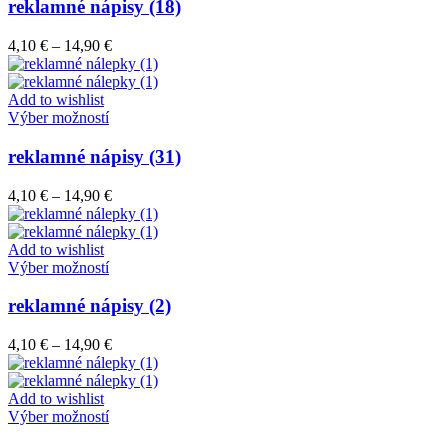
má
reklamné nápisy (18)
produktu.
viacero
variantov.
Price
4,10
€
–
14,90
€
Možnosti
range:
si
4,10 €
môžete
through
Add to wishlist
vybrať
Tento
14,90 €
Výber možností
na
produkt
stránke
má
reklamné nápisy (31)
produktu.
viacero
variantov.
Price
4,10
€
–
14,90
€
Možnosti
range:
si
4,10 €
môžete
through
Add to wishlist
vybrať
Tento
14,90 €
Výber možností
na
produkt
stránke
má
reklamné nápisy (2)
produktu.
viacero
variantov.
Price
4,10
€
–
14,90
€
Možnosti
range:
si
4,10 €
môžete
through
Add to wishlist
vybrať
Tento
14,90 €
Výber možností
na
produkt
stránke