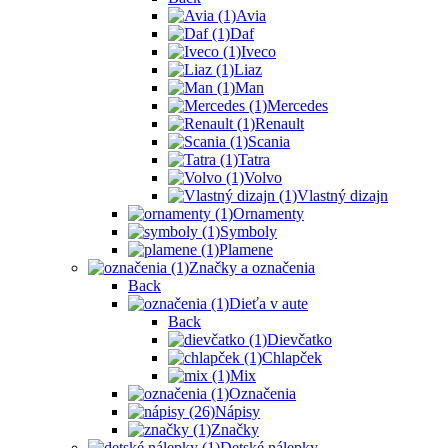
Avia
Daf
Iveco
Liaz
Man
Mercedes
Renault
Scania
Tatra
Volvo
Vlastný dizajn
Ornamenty
Symboly
Plamene
Značky a označenia
Back
Dieťa v aute
Back
Dievčatko
Chlapček
Mix
Označenia
Nápisy
Značky
Detské nálepky