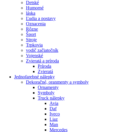
Detské
Humorné
láska
Ľudia a postavy
Oznacenia
Rôzne
Šport
Stroje
Trpkovia
vodič začiatočník
Vojenské
Zvieratá a príroda
Príroda
Zvieratá
Jednofarebné nálepky
Dekoračné, oranmenty a symboly
Ornamenty
Symboly
Truck nálepky
Avia
Daf
Iveco
Liaz
Man
Mercedes