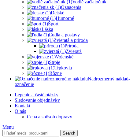
Vodič začiatočník
Oznacenia
Detské
Humorné
Šport
Láska
Ľudia a postavy
Zvieratá a príroda
Príroda
Zvieratá
Vojenské
Stroje
Trpkovia
Rôzne
Nadrozmerný náklad-
označenie
Lepenie a časté otázky
Sledovanie objednávky
Kontakt
O nás
Cena a spôsob dopravy
Menu
Search