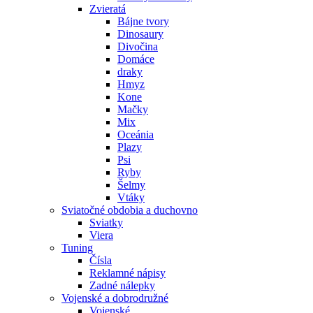
Zvieratá
Bájne tvory
Dinosaury
Divočina
Domáce
draky
Hmyz
Kone
Mačky
Mix
Oceánia
Plazy
Psi
Ryby
Šelmy
Vtáky
Sviatočné obdobia a duchovno
Sviatky
Viera
Tuning
Čísla
Reklamné nápisy
Zadné nálepky
Vojenské a dobrodružné
Vojenské