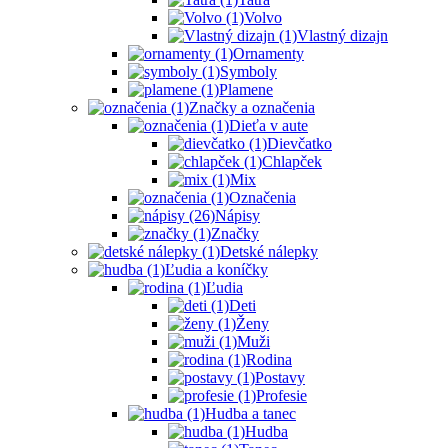
Volvo
Vlastný dizajn
Ornamenty
Symboly
Plamene
Značky a označenia
Dieťa v aute
Dievčatko
Chlapček
Mix
Označenia
Nápisy
Značky
Detské nálepky
Ľudia a koníčky
Ľudia
Deti
Ženy
Muži
Rodina
Postavy
Profesie
Hudba a tanec
Hudba