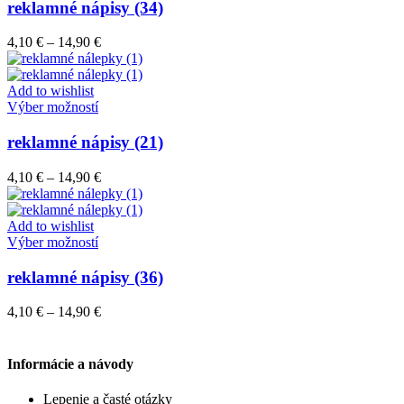
má
reklamné nápisy (34)
produktu.
viacero
variantov.
Price
4,10
€
–
14,90
€
Možnosti
range:
si
4,10 €
môžete
through
Add to wishlist
vybrať
Tento
14,90 €
Výber možností
na
produkt
stránke
má
reklamné nápisy (21)
produktu.
viacero
variantov.
Price
4,10
€
–
14,90
€
Možnosti
range:
si
4,10 €
môžete
through
Add to wishlist
vybrať
Tento
14,90 €
Výber možností
na
produkt
stránke
má
reklamné nápisy (36)
produktu.
viacero
variantov.
Price
4,10
€
–
14,90
€
Možnosti
range:
si
4,10 €
môžete
through
Informácie a návody
vybrať
14,90 €
na
Lepenie a časté otázky
stránke