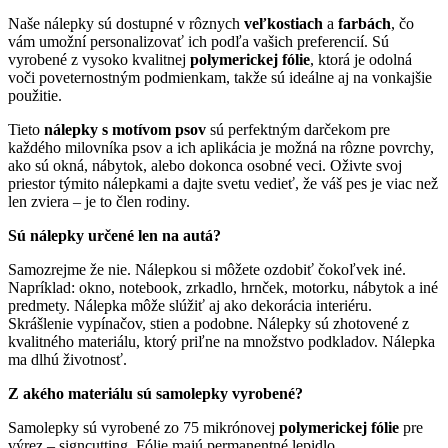
Naše nálepky sú dostupné v rôznych
veľkostiach
a
farbách
, čo
vám umožní personalizovať ich podľa vašich preferencií. Sú
vyrobené z vysoko kvalitnej
polymerickej fólie
, ktorá je odolná
voči poveternostným podmienkam, takže sú ideálne aj na vonkajšie
použitie.
Tieto
nálepky s motívom psov
sú perfektným darčekom pre
každého milovníka psov a ich aplikácia je možná na rôzne povrchy,
ako sú okná, nábytok, alebo dokonca osobné veci. Oživte svoj
priestor týmito nálepkami a dajte svetu vedieť, že váš pes je viac než
len zviera – je to člen rodiny.
Sú nálepky určené len na autá?
Samozrejme že nie. Nálepkou si môžete ozdobiť čokoľvek iné.
Napríklad: okno, notebook, zrkadlo, hrnček, motorku, nábytok a iné
predmety. Nálepka môže slúžiť aj ako dekorácia interiéru.
Skrášlenie vypínačov, stien a podobne. Nálepky sú zhotovené z
kvalitného materiálu, ktorý priľne na množstvo podkladov. Nálepka
ma dlhú životnosť.
Z akého materiálu sú samolepky vyrobené?
Samolepky sú vyrobené zo 75 mikrónovej
polymerickej fólie
pre
výrez – signcutting. Fólie majú permanentné lepidlo.