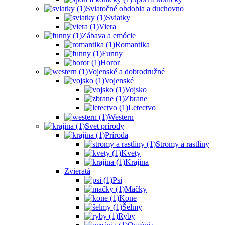
Sviatočné obdobia a duchovno
Sviatky
Viera
Zábava a emócie
Romantika
Funny
Horor
Vojenské a dobrodružné
Vojenské
Vojsko
Zbrane
Letectvo
Western
Svet prírody
Príroda
Stromy a rastliny
Kvety
Krajina
Zvieratá
Psi
Mačky
Kone
Šelmy
Ryby