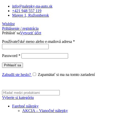
info@nalepky-na-auto.sk
+421 948 557 119
Majere 1, Ružomberok
Wishlist
Prihlásenie / registrácia
Prihlásiť sa
Vytvoriť účet
Povinné
Používateľské meno alebo e-mailová adresa
*
Povinné
Password
*
Prihlasíť sa
Zabudli ste heslo?
Zapamätať si ma na tomto zariadení
Vyberte si kategóriu
Farebné nálepky
AKCIA – Vianočné nálepky