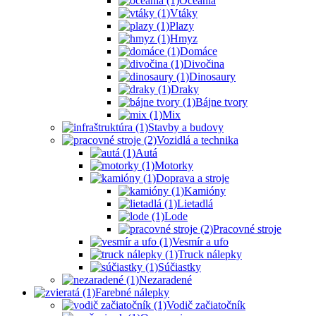
Oceánia
Vtáky
Plazy
Hmyz
Domáce
Divočina
Dinosaury
Draky
Bájne tvory
Mix
Stavby a budovy
Vozidlá a technika
Autá
Motorky
Doprava a stroje
Kamióny
Lietadlá
Lode
Pracovné stroje
Vesmír a ufo
Truck nálepky
Súčiastky
Nezaradené
Farebné nálepky
Vodič začiatočník