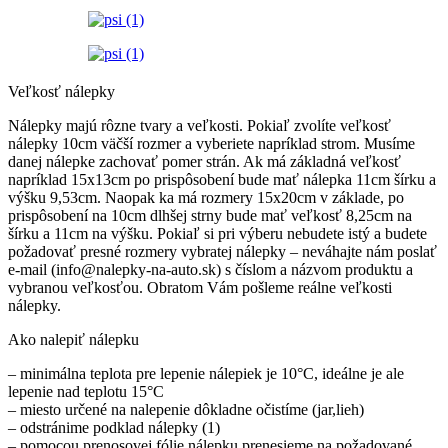
Veľkosť nálepky
Nálepky majú rôzne tvary a veľkosti. Pokiaľ zvolíte veľkosť
nálepky 10cm väčší rozmer a vyberiete napríklad strom. Musíme
danej nálepke zachovať pomer strán. Ak má základná veľkosť
napríklad 15x13cm po prispôsobení bude mať nálepka 11cm šírku a
výšku 9,53cm. Naopak ka má rozmery 15x20cm v základe, po
prispôsobení na 10cm dlhšej strny bude mať veľkosť 8,25cm na
šírku a 11cm na výšku. Pokiaľ si pri výberu nebudete istý a budete
požadovať presné rozmery vybratej nálepky – neváhajte nám poslať
e-mail (info@nalepky-na-auto.sk) s číslom a názvom produktu a
vybranou veľkosťou. Obratom Vám pošleme reálne veľkosti
nálepky.
Ako nalepiť nálepku
– minimálna teplota pre lepenie nálepiek je 10°C, ideálne je ale
lepenie nad teplotu 15°C
– miesto určené na nalepenie dôkladne očistíme (jar,lieh)
– odstránime podklad nálepky (1)
– pomocou prenosovej fólie nálepku prenesieme na požadované