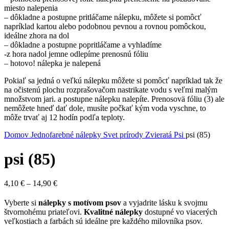
miesto nalepenia
– dôkladne a postupne pritláčame nálepku, môžete si pomôcť
napríklad kartou alebo podobnou pevnou a rovnou pomôckou,
ideálne zhora na dol
– dôkladne a postupne popritláčame a vyhladíme
-z hora nadol jemne odlepíme prenosnú fóliu
– hotovo! nálepka je nalepená
Pokiaľ sa jedná o veľkú nálepku môžete si pomôcť napríklad tak že
na očistenú plochu rozprašovačom nastrikate vodu s veľmi malým
množstvom jari. a postupne nálepku nalepíte. Prenosovä fóliu (3) ale
nemôžete hneď dať dole, musíte počkať kým voda vyschne, to
môže trvať aj 12 hodín podľa teploty.
Domov
Jednofarebné nálepky
Svet prírody
Zvieratá
Psi
psi (85)
psi (85)
Price
4,10
€
–
14,90
€
range:
4,10 €
Vyberte si
nálepky s motívom psov
a vyjadrite lásku k svojmu
through
štvornohému priateľovi.
Kvalitné nálepky
dostupné vo viacerých
14,90 €
veľkostiach a farbách sú ideálne pre každého milovníka psov.