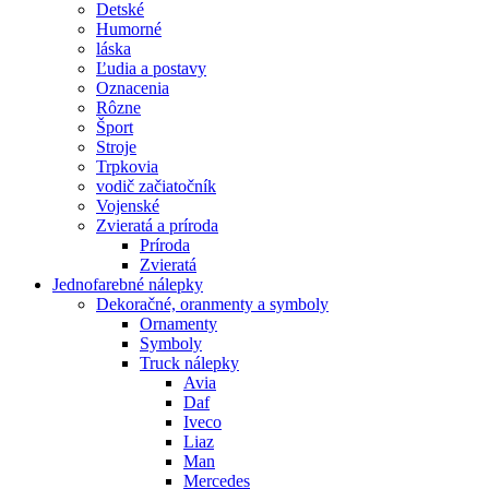
Detské
Humorné
láska
Ľudia a postavy
Oznacenia
Rôzne
Šport
Stroje
Trpkovia
vodič začiatočník
Vojenské
Zvieratá a príroda
Príroda
Zvieratá
Jednofarebné nálepky
Dekoračné, oranmenty a symboly
Ornamenty
Symboly
Truck nálepky
Avia
Daf
Iveco
Liaz
Man
Mercedes