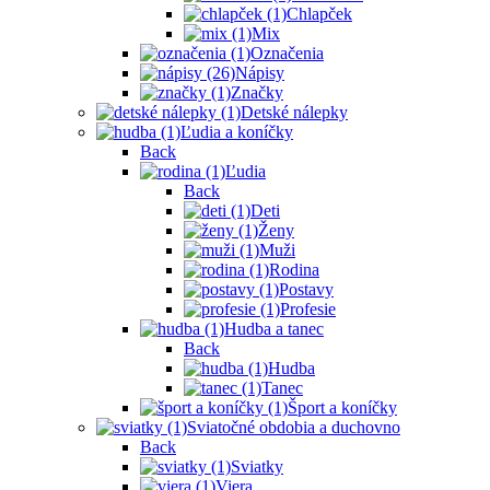
Chlapček
Mix
Označenia
Nápisy
Značky
Detské nálepky
Ľudia a koníčky
Back
Ľudia
Back
Deti
Ženy
Muži
Rodina
Postavy
Profesie
Hudba a tanec
Back
Hudba
Tanec
Šport a koníčky
Sviatočné obdobia a duchovno
Back
Sviatky
Viera