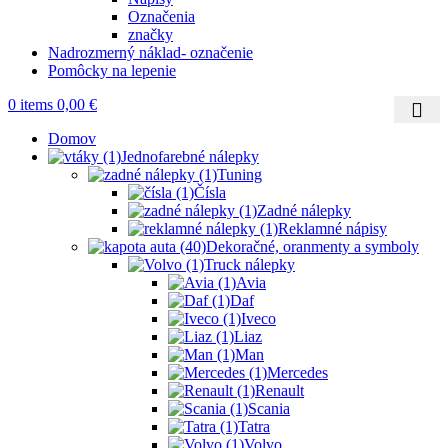
Označenia
značky
Nadrozmerný náklad- označenie
Pomôcky na lepenie
0
items
0,00
€
Domov
Jednofarebné nálepky
Tuning
Čísla
Zadné nálepky
Reklamné nápisy
Dekoračné, oranmenty a symboly
Truck nálepky
Avia
Daf
Iveco
Liaz
Man
Mercedes
Renault
Scania
Tatra
Volvo