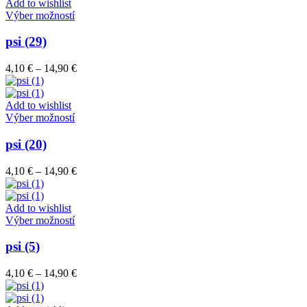
through
Add to wishlist
vybrať
Tento
14,90 €
Výber možností
na
produkt
stránke
má
psi (29)
produktu.
viacero
variantov.
Price
4,10
€
–
14,90
€
Možnosti
range:
si
4,10 €
môžete
through
Add to wishlist
vybrať
Tento
14,90 €
Výber možností
na
produkt
stránke
má
psi (20)
produktu.
viacero
variantov.
Price
4,10
€
–
14,90
€
Možnosti
range:
si
4,10 €
môžete
through
Add to wishlist
vybrať
Tento
14,90 €
Výber možností
na
produkt
stránke
má
psi (5)
produktu.
viacero
variantov.
Price
4,10
€
–
14,90
€
Možnosti
range:
si
4,10 €
môžete