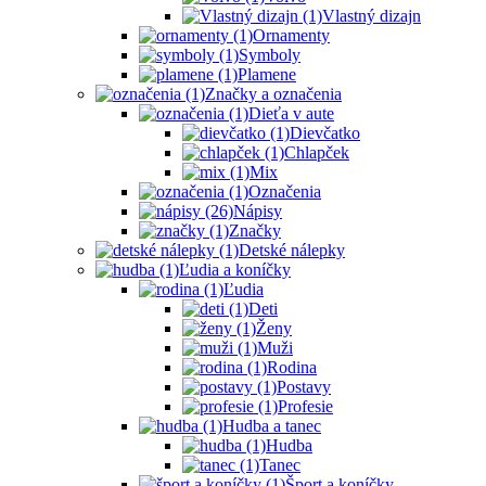
Vlastný dizajn
Ornamenty
Symboly
Plamene
Značky a označenia
Dieťa v aute
Dievčatko
Chlapček
Mix
Označenia
Nápisy
Značky
Detské nálepky
Ľudia a koníčky
Ľudia
Deti
Ženy
Muži
Rodina
Postavy
Profesie
Hudba a tanec
Hudba
Tanec
Šport a koníčky