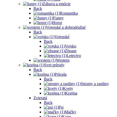
Zábava a emócie
Back
Romantika
Funny
Horor
Vojenské a dobrodružné
Back
Vojenské
Back
Vojsko
Zbrane
Letectvo
Western
Svet prírody
Back
Príroda
Back
Stromy a rastliny
Kvety
Krajina
Zvieratá
Back
Psi
Mačky
Kone