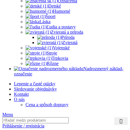
Oznacenia
Detské
Humorné
Šport
Láska
Ľudia a postavy
Zvieratá a príroda
Príroda
Zvieratá
Vojenské
Stroje
Trpkovia
Rôzne
Nadrozmerný náklad-
označenie
Lepenie a časté otázky
Sledovanie objednávky
Kontakt
O nás
Cena a spôsob dopravy
Menu
Prihlásenie / registrácia