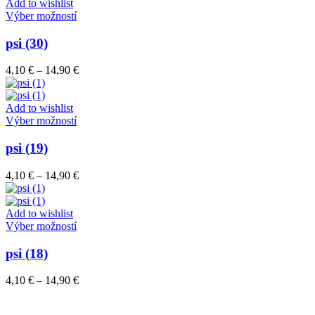
through
Add to wishlist
vybrať
Tento
14,90 €
Výber možností
na
produkt
stránke
má
psi (30)
produktu.
viacero
variantov.
Price
4,10
€
–
14,90
€
Možnosti
range:
si
4,10 €
môžete
through
Add to wishlist
vybrať
Tento
14,90 €
Výber možností
na
produkt
stránke
má
psi (19)
produktu.
viacero
variantov.
Price
4,10
€
–
14,90
€
Možnosti
range:
si
4,10 €
môžete
through
Add to wishlist
vybrať
Tento
14,90 €
Výber možností
na
produkt
stránke
má
psi (18)
produktu.
viacero
variantov.
Price
4,10
€
–
14,90
€
Možnosti
range:
si
4,10 €
môžete