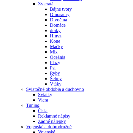
Zvieratá
Bájne tvory
Dinosaury
Divočina
Domáce
draky
Hmyz
Kone
Mačky
Mix
Oceánia
Plazy
Psi
Ryby
Šelmy
Vtáky
Sviatočné obdobia a duchovno
Sviatky
Viera
Tuning
Čísla
Reklamné nápisy
Zadné nálepky
Vojenské a dobrodružné
Vojenské