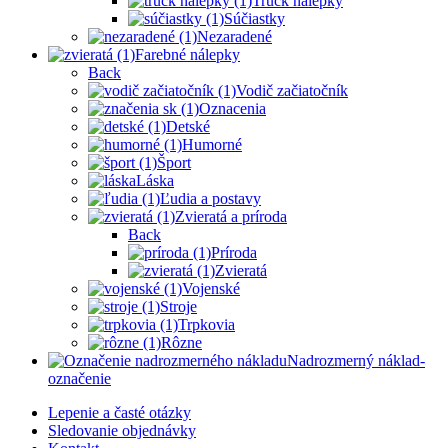
Truck nálepky
Súčiastky
Nezaradené
Farebné nálepky
Back
Vodič začiatočník
Oznacenia
Detské
Humorné
Šport
Láska
Ľudia a postavy
Zvieratá a príroda
Back
Príroda
Zvieratá
Vojenské
Stroje
Trpkovia
Rôzne
Nadrozmerný náklad-
označenie
Lepenie a časté otázky
Sledovanie objednávky