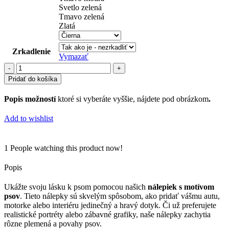
Svetlo zelená
Tmavo zelená
Zlatá
Zrkadlenie
Vymazať
množstvo
psi
Pridať do košíka
(85)
Popis možností
ktoré si vyberáte vyššie, nájdete pod obrázkom
.
Add to wishlist
1
People watching this product now!
Popis
Ukážte svoju lásku k psom pomocou našich
nálepiek s motívom
psov
. Tieto nálepky sú skvelým spôsobom, ako pridať vášmu autu,
motorke alebo interiéru jedinečný a hravý dotyk. Či už preferujete
realistické portréty alebo zábavné grafiky, naše nálepky zachytia
rôzne plemená a povahy psov.