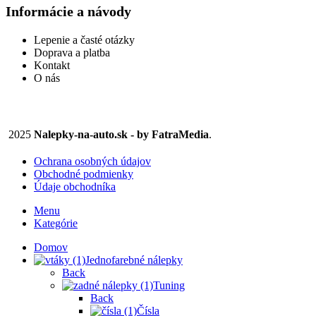
through
Informácie a návody
vybrať
14,90 €
na
stránke
Lepenie a časté otázky
produktu.
Doprava a platba
Kontakt
O nás
2025
Nalepky-na-auto.sk - by FatraMedia
.
Ochrana osobných údajov
Obchodné podmienky
Údaje obchodníka
Menu
Kategórie
Domov
Jednofarebné nálepky
Back
Tuning
Back
Čísla