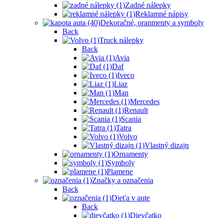
Zadné nálepky
Reklamné nápisy
Dekoračné, oranmenty a symboly
Back
Truck nálepky
Back
Avia
Daf
Iveco
Liaz
Man
Mercedes
Renault
Scania
Tatra
Volvo
Vlastný dizajn
Ornamenty
Symboly
Plamene
Značky a označenia
Back
Dieťa v aute
Back
Dievčatko