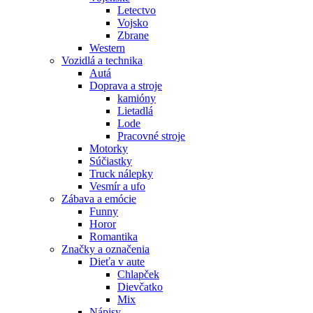
Letectvo
Vojsko
Zbrane
Western
Vozidlá a technika
Autá
Doprava a stroje
kamióny
Lietadlá
Lode
Pracovné stroje
Motorky
Súčiastky
Truck nálepky
Vesmír a ufo
Zábava a emócie
Funny
Horor
Romantika
Značky a označenia
Dieťa v aute
Chlapček
Dievčatko
Mix
Nápisy