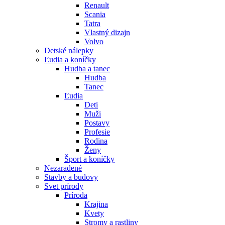
Renault
Scania
Tatra
Vlastný dizajn
Volvo
Detské nálepky
Ľudia a koníčky
Hudba a tanec
Hudba
Tanec
Ľudia
Deti
Muži
Postavy
Profesie
Rodina
Ženy
Šport a koníčky
Nezaradené
Stavby a budovy
Svet prírody
Príroda
Krajina
Kvety
Stromy a rastliny