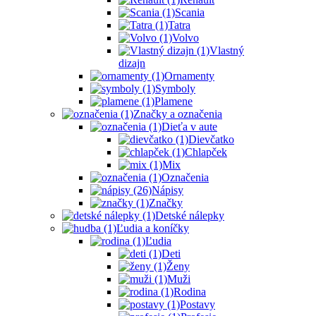
Scania
Tatra
Volvo
Vlastný
dizajn
Ornamenty
Symboly
Plamene
Značky a označenia
Dieťa v aute
Dievčatko
Chlapček
Mix
Označenia
Nápisy
Značky
Detské nálepky
Ľudia a koníčky
Ľudia
Deti
Ženy
Muži
Rodina
Postavy