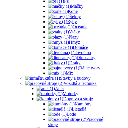
Psi
Mačky
Kone
Šelmy
Ryby
Oceánia
Vtáky
Plazy
Hmyz
Domáce
Divočina
Dinosaury
Draky
Bájne tvory
Mix
Stavby a budovy
Vozidlá a technika
Autá
Motorky
Doprava a stroje
Kamióny
Lietadlá
Lode
Pracovné
stroje