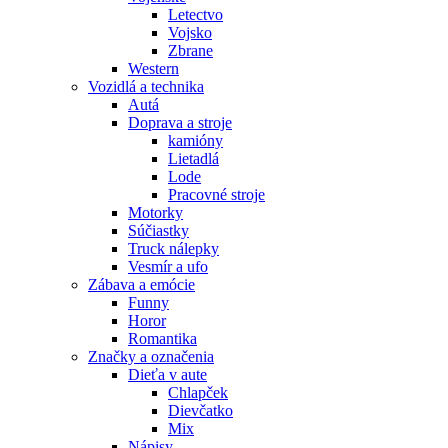
Letectvo
Vojsko
Zbrane
Western
Vozidlá a technika
Autá
Doprava a stroje
kamióny
Lietadlá
Lode
Pracovné stroje
Motorky
Súčiastky
Truck nálepky
Vesmír a ufo
Zábava a emócie
Funny
Horor
Romantika
Značky a označenia
Dieťa v aute
Chlapček
Dievčatko
Mix
Nápisy