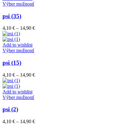
vybrať
Tento
14,90 €
Výber možností
na
produkt
stránke
má
psi (35)
produktu.
viacero
variantov.
Price
4,10
€
–
14,90
€
Možnosti
range:
si
4,10 €
môžete
through
Add to wishlist
vybrať
Tento
14,90 €
Výber možností
na
produkt
stránke
má
psi (15)
produktu.
viacero
variantov.
Price
4,10
€
–
14,90
€
Možnosti
range:
si
4,10 €
môžete
through
Add to wishlist
vybrať
Tento
14,90 €
Výber možností
na
produkt
stránke
má
psi (2)
produktu.
viacero
variantov.
Price
4,10
€
–
14,90
€
Možnosti
range:
si
4,10 €
môžete
through