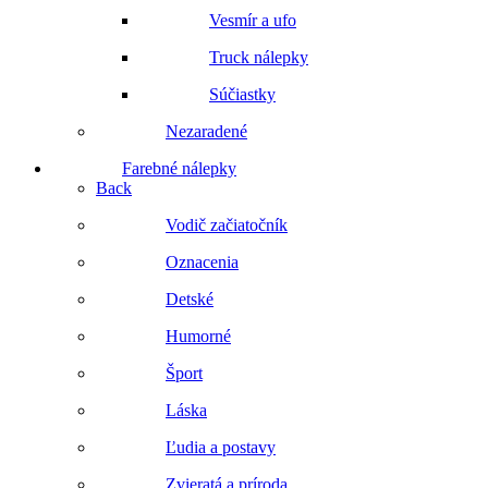
Vesmír a ufo
Truck nálepky
Súčiastky
Nezaradené
Farebné nálepky
Back
Vodič začiatočník
Oznacenia
Detské
Humorné
Šport
Láska
Ľudia a postavy
Zvieratá a príroda