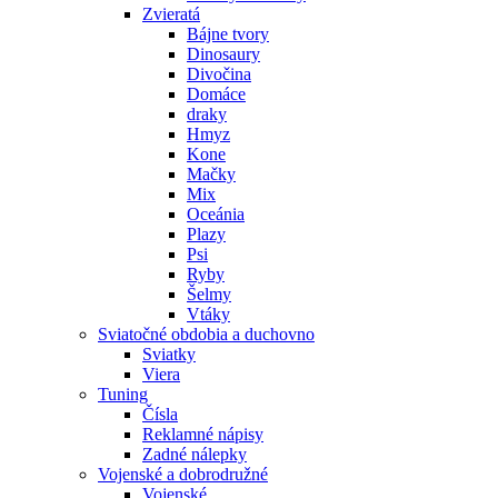
Zvieratá
Bájne tvory
Dinosaury
Divočina
Domáce
draky
Hmyz
Kone
Mačky
Mix
Oceánia
Plazy
Psi
Ryby
Šelmy
Vtáky
Sviatočné obdobia a duchovno
Sviatky
Viera
Tuning
Čísla
Reklamné nápisy
Zadné nálepky
Vojenské a dobrodružné
Vojenské