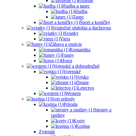
Profesie
Hudba a tanec
Hudba
Tanec
Šport a koníčky
Sviatočné obdobia a duchovno
Sviatky
Viera
Zábava a emócie
Romantika
Funny
Horor
Vojenské a dobrodružné
Vojenské
Vojsko
Zbrane
Letectvo
Western
Svet prírody
Príroda
Stromy a
rastliny
Kvety
Krajina
Zvieratá