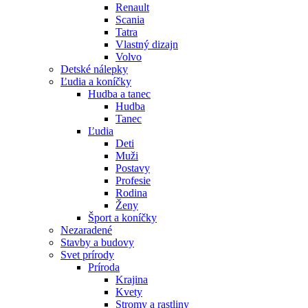
Renault
Scania
Tatra
Vlastný dizajn
Volvo
Detské nálepky
Ľudia a koníčky
Hudba a tanec
Hudba
Tanec
Ľudia
Deti
Muži
Postavy
Profesie
Rodina
Ženy
Šport a koníčky
Nezaradené
Stavby a budovy
Svet prírody
Príroda
Krajina
Kvety
Stromy a rastliny