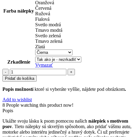
Oranžová
Červená
Farba nálepky
Ružová
Fialová
Svetlo modrá
Tmavo modrá
Svetlo zelená
Tmavo zelená
Zlatá
Zrkadlenie
Vymazať
množstvo
psi
Pridať do košíka
(10)
Popis možností
ktoré si vyberáte vyššie, nájdete pod obrázkom
.
Add to wishlist
8
People watching this product now!
Popis
Ukážte svoju lásku k psom pomocou našich
nálepiek s motívom
psov
. Tieto nálepky sú skvelým spôsobom, ako pridať vášmu autu,
motorke alebo interiéru jedinečný a hravý dotyk. Či už preferujete