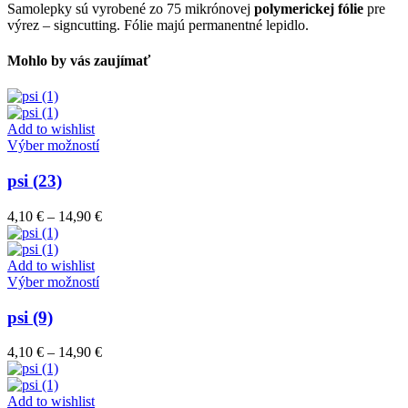
Samolepky sú vyrobené zo 75 mikrónovej
polymerickej fólie
pre
výrez – signcutting. Fólie majú permanentné lepidlo.
Mohlo by vás zaujímať
Add to wishlist
Tento
Výber možností
produkt
má
psi (23)
viacero
variantov.
Price
4,10
€
–
14,90
€
Možnosti
range:
si
4,10 €
môžete
through
Add to wishlist
vybrať
Tento
14,90 €
Výber možností
na
produkt
stránke
má
psi (9)
produktu.
viacero
variantov.
Price
4,10
€
–
14,90
€
Možnosti
range:
si
4,10 €
môžete
through
Add to wishlist