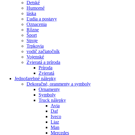
Detské
Humorné
láska
Ľudia a postavy
Oznacenia
Rôzne
Šport
Stroje
Trpkovia
vodič začiatočník
Vojenské
Zvieratá a príroda
Príroda
Zvieratá
Jednofarebné nálepky
Dekoračné, oranmenty a symboly
Ornamenty
Symboly
Truck nálepky
Avia
Daf
Iveco
Liaz
Man
Mercedes