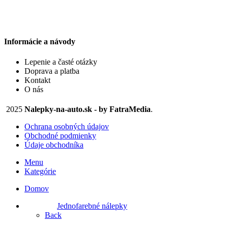
vybrať
14,90 €
na
stránke
produktu.
Informácie a návody
Lepenie a časté otázky
Doprava a platba
Kontakt
O nás
2025
Nalepky-na-auto.sk - by FatraMedia
.
Ochrana osobných údajov
Obchodné podmienky
Údaje obchodníka
Menu
Kategórie
Domov
Jednofarebné nálepky
Back