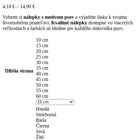
Price
4,10
€
–
14,90
€
range:
Vyberte si
nálepky s motívom psov
a vyjadrite lásku k svojmu
4,10 €
štvornohému priateľovi.
Kvalitné nálepky
dostupné vo viacerých
through
veľkostiach a farbách sú ideálne pre každého milovníka psov.
14,90 €
10 cm
15 cm
20 cm
25 cm
30 cm
35 cm
Dlhšia strana
40 cm
45 cm
50 cm
55 cm
60 cm
Hnedá
Strieborná
Biela
Čierna
Sivá
Žltá