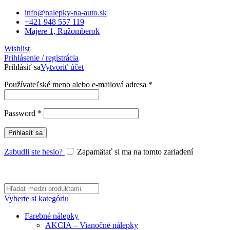
info@nalepky-na-auto.sk
+421 948 557 119
Majere 1, Ružomberok
Wishlist
Prihlásenie / registrácia
Prihlásiť sa
Vytvoriť účet
Povinné
Používateľské meno alebo e-mailová adresa
*
Povinné
Password
*
Prihlasíť sa
Zabudli ste heslo?
Zapamätať si ma na tomto zariadení
Vyberte si kategóriu
Farebné nálepky
AKCIA – Vianočné nálepky