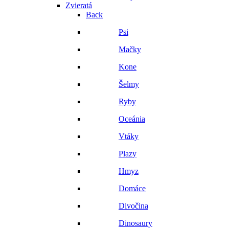
Zvieratá
Back
Psi
Mačky
Kone
Šelmy
Ryby
Oceánia
Vtáky
Plazy
Hmyz
Domáce
Divočina
Dinosaury