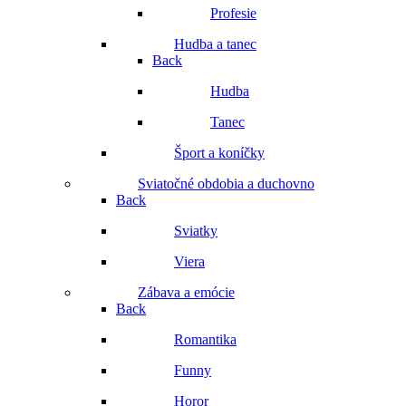
Profesie
Hudba a tanec
Back
Hudba
Tanec
Šport a koníčky
Sviatočné obdobia a duchovno
Back
Sviatky
Viera
Zábava a emócie
Back
Romantika
Funny
Horor