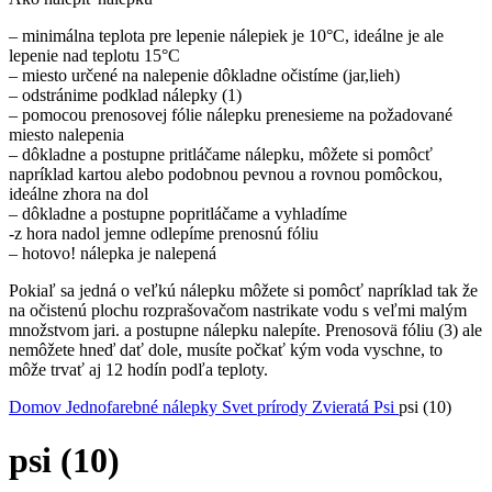
– minimálna teplota pre lepenie nálepiek je 10°C, ideálne je ale
lepenie nad teplotu 15°C
– miesto určené na nalepenie dôkladne očistíme (jar,lieh)
– odstránime podklad nálepky (1)
– pomocou prenosovej fólie nálepku prenesieme na požadované
miesto nalepenia
– dôkladne a postupne pritláčame nálepku, môžete si pomôcť
napríklad kartou alebo podobnou pevnou a rovnou pomôckou,
ideálne zhora na dol
– dôkladne a postupne popritláčame a vyhladíme
-z hora nadol jemne odlepíme prenosnú fóliu
– hotovo! nálepka je nalepená
Pokiaľ sa jedná o veľkú nálepku môžete si pomôcť napríklad tak že
na očistenú plochu rozprašovačom nastrikate vodu s veľmi malým
množstvom jari. a postupne nálepku nalepíte. Prenosovä fóliu (3) ale
nemôžete hneď dať dole, musíte počkať kým voda vyschne, to
môže trvať aj 12 hodín podľa teploty.
Domov
Jednofarebné nálepky
Svet prírody
Zvieratá
Psi
psi (10)
psi (10)