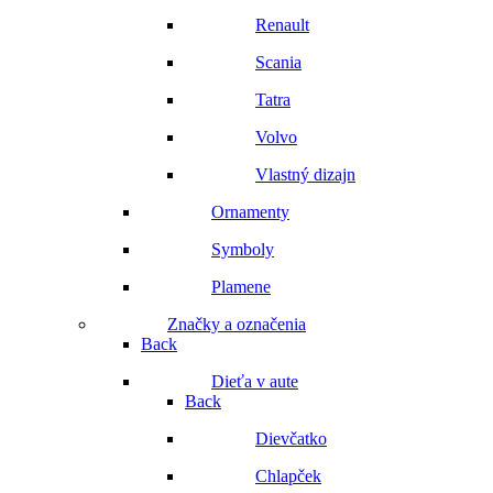
Renault
Scania
Tatra
Volvo
Vlastný dizajn
Ornamenty
Symboly
Plamene
Značky a označenia
Back
Dieťa v aute
Back
Dievčatko
Chlapček