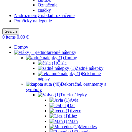
Označenia
značky
Nadrozmerný náklad- označenie
Pomôcky na lepenie
Search
0
items
0,00
€
Domov
Jednofarebné nálepky
Tuning
Čísla
Zadné nálepky
Reklamné
nápisy
Dekoračné, oranmenty a
symboly
Truck nálepky
Avia
Daf
Iveco
Liaz
Man
Mercedes
Renault