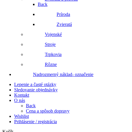
Back
Príroda
Zvieratá
Vojenské
Stroje
Trpkovia
Rôzne
Nadrozmerný náklad- označenie
Lepenie a časté otázky
Sledovanie objednávky
Kontakt
O nás
Back
Cena a spôsob dopravy
Wishlist
Prihlásenie / registrácia
Košík