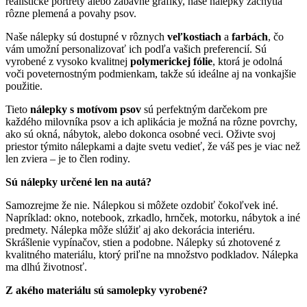
realistické portréty alebo zábavné grafiky, naše nálepky zachytia
rôzne plemená a povahy psov.
Naše nálepky sú dostupné v rôznych
veľkostiach
a
farbách
, čo
vám umožní personalizovať ich podľa vašich preferencií. Sú
vyrobené z vysoko kvalitnej
polymerickej fólie
, ktorá je odolná
voči poveternostným podmienkam, takže sú ideálne aj na vonkajšie
použitie.
Tieto
nálepky s motívom psov
sú perfektným darčekom pre
každého milovníka psov a ich aplikácia je možná na rôzne povrchy,
ako sú okná, nábytok, alebo dokonca osobné veci. Oživte svoj
priestor týmito nálepkami a dajte svetu vedieť, že váš pes je viac než
len zviera – je to člen rodiny.
Sú nálepky určené len na autá?
Samozrejme že nie. Nálepkou si môžete ozdobiť čokoľvek iné.
Napríklad: okno, notebook, zrkadlo, hrnček, motorku, nábytok a iné
predmety. Nálepka môže slúžiť aj ako dekorácia interiéru.
Skrášlenie vypínačov, stien a podobne. Nálepky sú zhotovené z
kvalitného materiálu, ktorý priľne na množstvo podkladov. Nálepka
ma dlhú životnosť.
Z akého materiálu sú samolepky vyrobené?