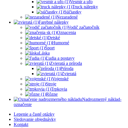
Vesmír a ufo
Truck nálepky
Súčiastky
Nezaradené
Farebné nálepky
Vodič začiatočník
Oznacenia
Detské
Humorné
Šport
Láska
Ľudia a postavy
Zvieratá a príroda
Príroda
Zvieratá
Vojenské
Stroje
Trpkovia
Rôzne
Nadrozmerný náklad-
označenie
Lepenie a časté otázky
Sledovanie objednávky
Kontakt