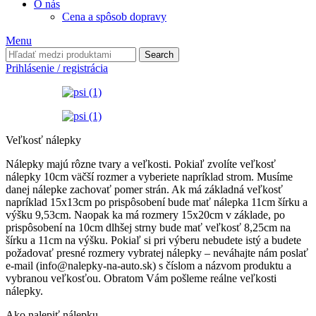
O nás
Cena a spôsob dopravy
Menu
Search
Prihlásenie / registrácia
Veľkosť nálepky
Nálepky majú rôzne tvary a veľkosti. Pokiaľ zvolíte veľkosť
nálepky 10cm väčší rozmer a vyberiete napríklad strom. Musíme
danej nálepke zachovať pomer strán. Ak má základná veľkosť
napríklad 15x13cm po prispôsobení bude mať nálepka 11cm šírku a
výšku 9,53cm. Naopak ka má rozmery 15x20cm v základe, po
prispôsobení na 10cm dlhšej strny bude mať veľkosť 8,25cm na
šírku a 11cm na výšku. Pokiaľ si pri výberu nebudete istý a budete
požadovať presné rozmery vybratej nálepky – neváhajte nám poslať
e-mail (info@nalepky-na-auto.sk) s číslom a názvom produktu a
vybranou veľkosťou. Obratom Vám pošleme reálne veľkosti
nálepky.
Ako nalepiť nálepku