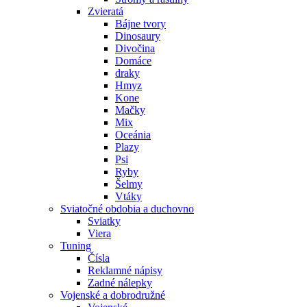
Zvieratá
Bájne tvory
Dinosaury
Divočina
Domáce
draky
Hmyz
Kone
Mačky
Mix
Oceánia
Plazy
Psi
Ryby
Šelmy
Vtáky
Sviatočné obdobia a duchovno
Sviatky
Viera
Tuning
Čísla
Reklamné nápisy
Zadné nálepky
Vojenské a dobrodružné