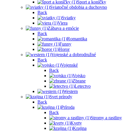
Šport a koníčky
Sviatočné obdobia a duchovno
Back
Sviatky
Viera
Zábava a emócie
Back
Romantika
Funny
Horor
Vojenské a dobrodružné
Back
Vojenské
Back
Vojsko
Zbrane
Letectvo
Western
Svet prírody
Back
Príroda
Back
Stromy a rastliny
Kvety
Krajina