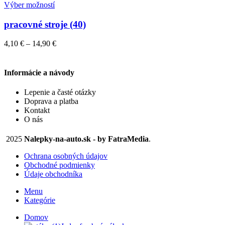
vybrať
Tento
14,90 €
Výber možností
na
produkt
stránke
má
pracovné stroje (40)
produktu.
viacero
variantov.
Price
4,10
€
–
14,90
€
Možnosti
range:
si
4,10 €
môžete
through
Informácie a návody
vybrať
14,90 €
na
Lepenie a časté otázky
stránke
Doprava a platba
produktu.
Kontakt
O nás
2025
Nalepky-na-auto.sk - by FatraMedia
.
Ochrana osobných údajov
Obchodné podmienky
Údaje obchodníka
Menu
Kategórie
Domov