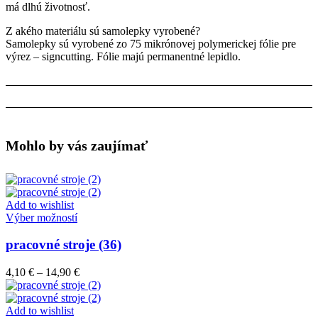
má dlhú životnosť.
Z akého materiálu sú samolepky vyrobené?
Samolepky sú vyrobené zo 75 mikrónovej polymerickej fólie pre
výrez – signcutting. Fólie majú permanentné lepidlo.
Mohlo by vás zaujímať
Add to wishlist
Tento
Výber možností
produkt
má
pracovné stroje (36)
viacero
variantov.
Price
4,10
€
–
14,90
€
Možnosti
range:
si
4,10 €
môžete
through
Add to wishlist