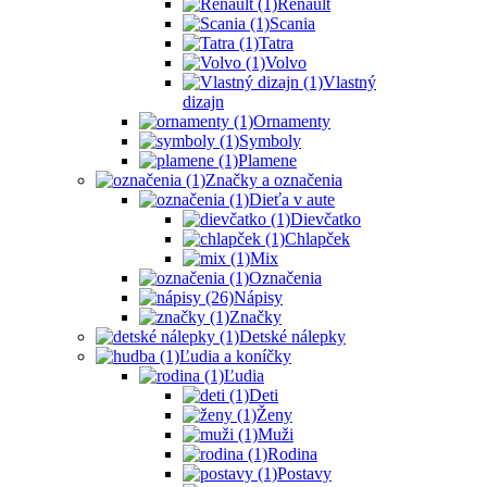
Renault
Scania
Tatra
Volvo
Vlastný
dizajn
Ornamenty
Symboly
Plamene
Značky a označenia
Dieťa v aute
Dievčatko
Chlapček
Mix
Označenia
Nápisy
Značky
Detské nálepky
Ľudia a koníčky
Ľudia
Deti
Ženy
Muži
Rodina
Postavy