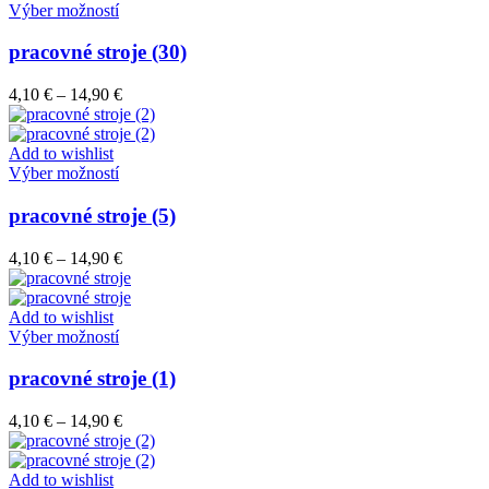
vybrať
Tento
14,90 €
Výber možností
na
produkt
stránke
má
pracovné stroje (30)
produktu.
viacero
variantov.
Price
4,10
€
–
14,90
€
Možnosti
range:
si
4,10 €
môžete
through
Add to wishlist
vybrať
Tento
14,90 €
Výber možností
na
produkt
stránke
má
pracovné stroje (5)
produktu.
viacero
variantov.
Price
4,10
€
–
14,90
€
Možnosti
range:
si
4,10 €
môžete
through
Add to wishlist
vybrať
Tento
14,90 €
Výber možností
na
produkt
stránke
má
pracovné stroje (1)
produktu.
viacero
variantov.
Price
4,10
€
–
14,90
€
Možnosti
range:
si
4,10 €
môžete
through
Add to wishlist