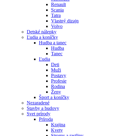
Renault
Scania
Tatra
Vlastný dizajn
Volvo
Detské nálepky
Ľudia a koníčky
Hudba a tanec
Hudba
Tanec
Ľudia
Deti
Muži
Postavy
Profesie
Rodina
Ženy
Šport a koníčky
Nezaradené
Stavby a budovy
Svet prírody
Príroda
Krajina
Kvety
Stromy a rastliny