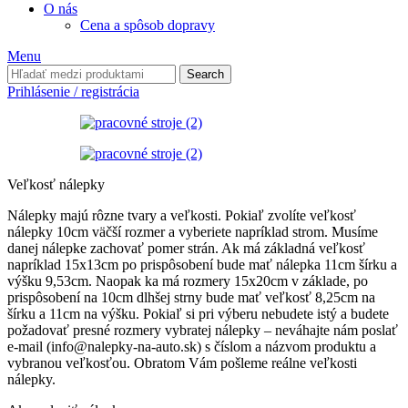
O nás
Cena a spôsob dopravy
Menu
Search
Prihlásenie / registrácia
Veľkosť nálepky
Nálepky majú rôzne tvary a veľkosti. Pokiaľ zvolíte veľkosť
nálepky 10cm väčší rozmer a vyberiete napríklad strom. Musíme
danej nálepke zachovať pomer strán. Ak má základná veľkosť
napríklad 15x13cm po prispôsobení bude mať nálepka 11cm šírku a
výšku 9,53cm. Naopak ka má rozmery 15x20cm v základe, po
prispôsobení na 10cm dlhšej strny bude mať veľkosť 8,25cm na
šírku a 11cm na výšku. Pokiaľ si pri výberu nebudete istý a budete
požadovať presné rozmery vybratej nálepky – neváhajte nám poslať
e-mail (info@nalepky-na-auto.sk) s číslom a názvom produktu a
vybranou veľkosťou. Obratom Vám pošleme reálne veľkosti
nálepky.