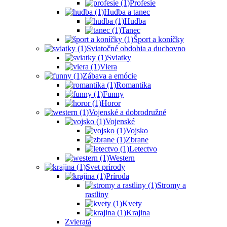
Profesie
Hudba a tanec
Hudba
Tanec
Šport a koníčky
Sviatočné obdobia a duchovno
Sviatky
Viera
Zábava a emócie
Romantika
Funny
Horor
Vojenské a dobrodružné
Vojenské
Vojsko
Zbrane
Letectvo
Western
Svet prírody
Príroda
Stromy a
rastliny
Kvety
Krajina
Zvieratá