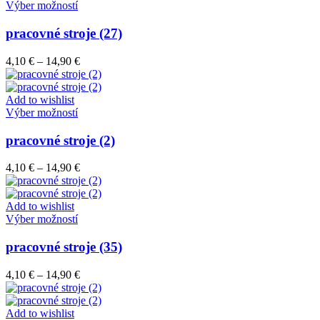
vybrať
Tento
14,90 €
Výber možností
na
produkt
stránke
má
pracovné stroje (27)
produktu.
viacero
variantov.
Price
4,10
€
–
14,90
€
Možnosti
range:
si
4,10 €
môžete
through
Add to wishlist
vybrať
Tento
14,90 €
Výber možností
na
produkt
stránke
má
pracovné stroje (2)
produktu.
viacero
variantov.
Price
4,10
€
–
14,90
€
Možnosti
range:
si
4,10 €
môžete
through
Add to wishlist
vybrať
Tento
14,90 €
Výber možností
na
produkt
stránke
má
pracovné stroje (35)
produktu.
viacero
variantov.
Price
4,10
€
–
14,90
€
Možnosti
range:
si
4,10 €
môžete
through
Add to wishlist