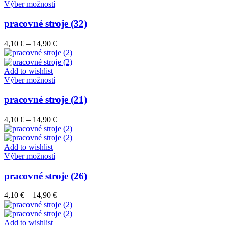
vybrať
Tento
14,90 €
Výber možností
na
produkt
stránke
má
pracovné stroje (32)
produktu.
viacero
variantov.
Price
4,10
€
–
14,90
€
Možnosti
range:
si
4,10 €
môžete
through
Add to wishlist
vybrať
Tento
14,90 €
Výber možností
na
produkt
stránke
má
pracovné stroje (21)
produktu.
viacero
variantov.
Price
4,10
€
–
14,90
€
Možnosti
range:
si
4,10 €
môžete
through
Add to wishlist
vybrať
Tento
14,90 €
Výber možností
na
produkt
stránke
má
pracovné stroje (26)
produktu.
viacero
variantov.
Price
4,10
€
–
14,90
€
Možnosti
range:
si
4,10 €
môžete
through
Add to wishlist