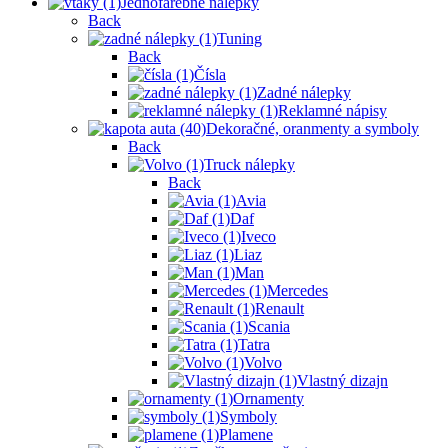
Jednofarebné nálepky
Back
Tuning
Back
Čísla
Zadné nálepky
Reklamné nápisy
Dekoračné, oranmenty a symboly
Back
Truck nálepky
Back
Avia
Daf
Iveco
Liaz
Man
Mercedes
Renault
Scania
Tatra
Volvo
Vlastný dizajn
Ornamenty
Symboly
Plamene