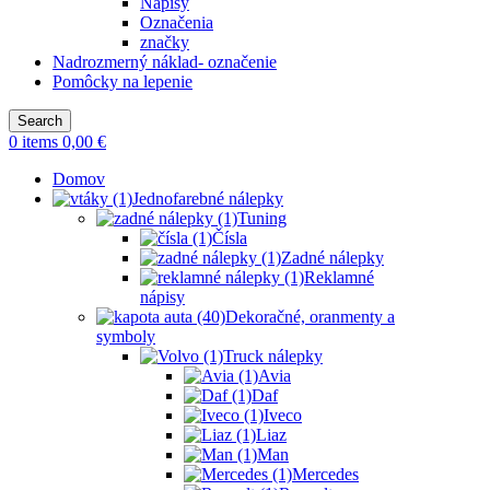
Nápisy
Označenia
značky
Nadrozmerný náklad- označenie
Pomôcky na lepenie
Search
0
items
0,00
€
Domov
Jednofarebné nálepky
Tuning
Čísla
Zadné nálepky
Reklamné
nápisy
Dekoračné, oranmenty a
symboly
Truck nálepky
Avia
Daf
Iveco
Liaz
Man
Mercedes