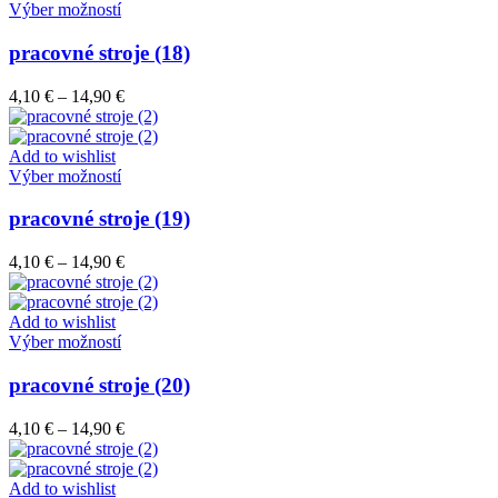
vybrať
Tento
14,90 €
Výber možností
na
produkt
stránke
má
pracovné stroje (18)
produktu.
viacero
variantov.
Price
4,10
€
–
14,90
€
Možnosti
range:
si
4,10 €
môžete
through
Add to wishlist
vybrať
Tento
14,90 €
Výber možností
na
produkt
stránke
má
pracovné stroje (19)
produktu.
viacero
variantov.
Price
4,10
€
–
14,90
€
Možnosti
range:
si
4,10 €
môžete
through
Add to wishlist
vybrať
Tento
14,90 €
Výber možností
na
produkt
stránke
má
pracovné stroje (20)
produktu.
viacero
variantov.
Price
4,10
€
–
14,90
€
Možnosti
range:
si
4,10 €
môžete
through
Add to wishlist