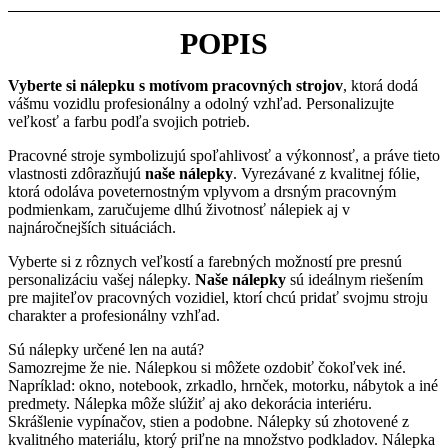
POPIS
Vyberte si nálepku s motívom pracovných strojov
, ktorá dodá
vášmu vozidlu profesionálny a odolný vzhľad. Personalizujte
veľkosť a farbu podľa svojich potrieb.
Pracovné stroje symbolizujú spoľahlivosť a výkonnosť, a práve tieto
vlastnosti zdôrazňujú
naše nálepky
. Vyrezávané z kvalitnej fólie,
ktorá odoláva poveternostným vplyvom a drsným pracovným
podmienkam, zaručujeme dlhú životnosť nálepiek aj v
najnáročnejších situáciách.
Vyberte si z rôznych veľkostí a farebných možností pre presnú
personalizáciu vašej nálepky.
Naše nálepky
sú ideálnym riešením
pre majiteľov pracovných vozidiel, ktorí chcú pridať svojmu stroju
charakter a profesionálny vzhľad.
Sú nálepky určené len na autá?
Samozrejme že nie. Nálepkou si môžete ozdobiť čokoľvek iné.
Napríklad: okno, notebook, zrkadlo, hrnček, motorku, nábytok a iné
predmety. Nálepka môže slúžiť aj ako dekorácia interiéru.
Skrášlenie vypínačov, stien a podobne. Nálepky sú zhotovené z
kvalitného materiálu, ktorý priľne na množstvo podkladov. Nálepka