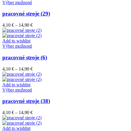
vybrať
Tento
14,90 €
Výber možností
na
produkt
stránke
má
pracovné stroje (29)
produktu.
viacero
variantov.
Price
4,10
€
–
14,90
€
Možnosti
range:
si
4,10 €
môžete
through
Add to wishlist
vybrať
Tento
14,90 €
Výber možností
na
produkt
stránke
má
pracovné stroje (6)
produktu.
viacero
variantov.
Price
4,10
€
–
14,90
€
Možnosti
range:
si
4,10 €
môžete
through
Add to wishlist
vybrať
Tento
14,90 €
Výber možností
na
produkt
stránke
má
pracovné stroje (38)
produktu.
viacero
variantov.
Price
4,10
€
–
14,90
€
Možnosti
range:
si
4,10 €
môžete
through
Add to wishlist