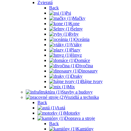
Zvieratá
Back
Psi
Mačky
Kone
Šelmy
Ryby
Oceánia
Vtáky
Plazy
Hmyz
Domáce
Divočina
Dinosaury
Draky
Bájne tvory
Mix
Stavby a budovy
Vozidlá a technika
Back
Autá
Motorky
Doprava a stroje
Back
Kamióny