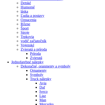
Detské
Humorné
láska
Ľudia a postavy
Oznacenia
Rôzne
Šport
Stroje
Trpkovia
vodič začiatočník
Vojenské
Zvieratá a príroda
Príroda
Zvieratá
Jednofarebné nálepky
Dekoračné, oranmenty a symboly
Ornamenty
Symboly
Truck nálepky
Avia
Daf
Iveco
Liaz
Man
Mercedes