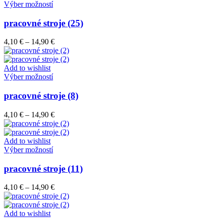
vybrať
Tento
14,90 €
Výber možností
na
produkt
stránke
má
pracovné stroje (25)
produktu.
viacero
variantov.
Price
4,10
€
–
14,90
€
Možnosti
range:
si
4,10 €
môžete
through
Add to wishlist
vybrať
Tento
14,90 €
Výber možností
na
produkt
stránke
má
pracovné stroje (8)
produktu.
viacero
variantov.
Price
4,10
€
–
14,90
€
Možnosti
range:
si
4,10 €
môžete
through
Add to wishlist
vybrať
Tento
14,90 €
Výber možností
na
produkt
stránke
má
pracovné stroje (11)
produktu.
viacero
variantov.
Price
4,10
€
–
14,90
€
Možnosti
range:
si
4,10 €
môžete
through
Add to wishlist