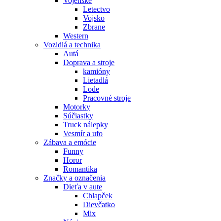
Vojenské
Letectvo
Vojsko
Zbrane
Western
Vozidlá a technika
Autá
Doprava a stroje
kamióny
Lietadlá
Lode
Pracovné stroje
Motorky
Súčiastky
Truck nálepky
Vesmír a ufo
Zábava a emócie
Funny
Horor
Romantika
Značky a označenia
Dieťa v aute
Chlapček
Dievčatko
Mix