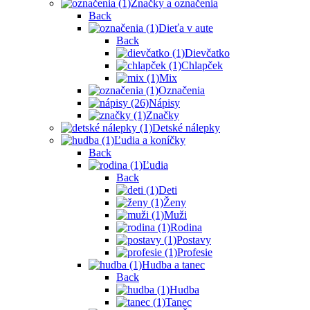
Značky a označenia
Back
Dieťa v aute
Back
Dievčatko
Chlapček
Mix
Označenia
Nápisy
Značky
Detské nálepky
Ľudia a koníčky
Back
Ľudia
Back
Deti
Ženy
Muži
Rodina
Postavy
Profesie
Hudba a tanec
Back
Hudba
Tanec