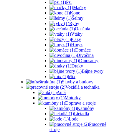
Psi
Mačky
Kone
Šelmy
Ryby
Oceánia
Vtáky
Plazy
Hmyz
Domáce
Divočina
Dinosaury
Draky
Bájne tvory
Mix
Stavby a budovy
Vozidlá a technika
Autá
Motorky
Doprava a stroje
Kamióny
Lietadlá
Lode
Pracovné
stroje