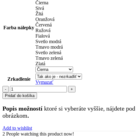
Čierna
Sivá
Žltá
Oranžová
Červená
Farba nálepky
Ružová
Fialová
Svetlo modrá
Tmavo modrá
Svetlo zelená
Tmavo zelená
Zlatá
Zrkadlenie
Vymazať
množstvo
pracovné
Pridať do košíka
stroje
(28)
Popis možností
ktoré si vyberáte vyššie, nájdete pod
obrázkom
.
Add to wishlist
2
People watching this product now!