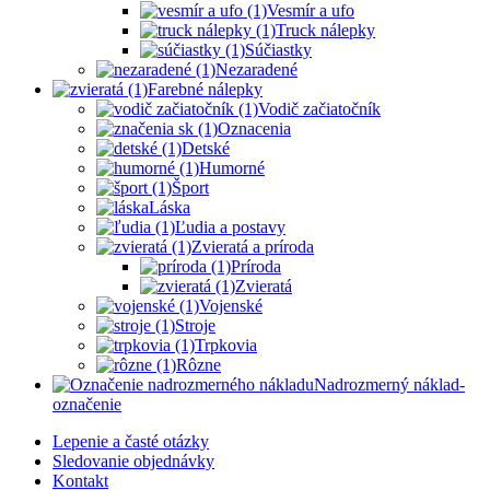
Vesmír a ufo
Truck nálepky
Súčiastky
Nezaradené
Farebné nálepky
Vodič začiatočník
Oznacenia
Detské
Humorné
Šport
Láska
Ľudia a postavy
Zvieratá a príroda
Príroda
Zvieratá
Vojenské
Stroje
Trpkovia
Rôzne
Nadrozmerný náklad-
označenie
Lepenie a časté otázky
Sledovanie objednávky
Kontakt