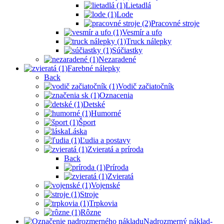
Lietadlá
Lode
Pracovné stroje
Vesmír a ufo
Truck nálepky
Súčiastky
Nezaradené
Farebné nálepky
Back
Vodič začiatočník
Oznacenia
Detské
Humorné
Šport
Láska
Ľudia a postavy
Zvieratá a príroda
Back
Príroda
Zvieratá
Vojenské
Stroje
Trpkovia
Rôzne
Nadrozmerný náklad-