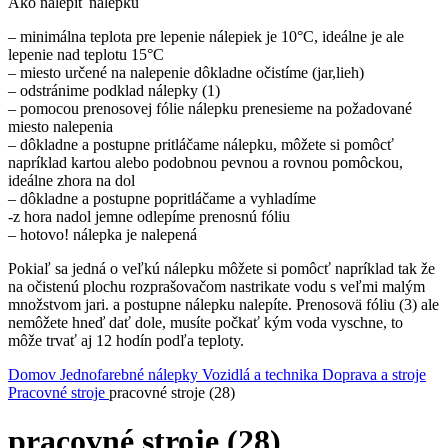
Ako nalepiť nálepku
– minimálna teplota pre lepenie nálepiek je 10°C, ideálne je ale
lepenie nad teplotu 15°C
– miesto určené na nalepenie dôkladne očistíme (jar,lieh)
– odstránime podklad nálepky (1)
– pomocou prenosovej fólie nálepku prenesieme na požadované
miesto nalepenia
– dôkladne a postupne pritláčame nálepku, môžete si pomôcť
napríklad kartou alebo podobnou pevnou a rovnou pomôckou,
ideálne zhora na dol
– dôkladne a postupne popritláčame a vyhladíme
-z hora nadol jemne odlepíme prenosnú fóliu
– hotovo! nálepka je nalepená
Pokiaľ sa jedná o veľkú nálepku môžete si pomôcť napríklad tak že
na očistenú plochu rozprašovačom nastrikate vodu s veľmi malým
množstvom jari. a postupne nálepku nalepíte. Prenosovä fóliu (3) ale
nemôžete hneď dať dole, musíte počkať kým voda vyschne, to
môže trvať aj 12 hodín podľa teploty.
Domov
Jednofarebné nálepky
Vozidlá a technika
Doprava a stroje
Pracovné stroje
pracovné stroje (28)
pracovné stroje (28)