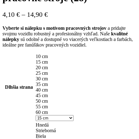
Price
4,10
€
–
14,90
€
range:
Vyberte si nálepku s motívom pracovných strojov
a pridajte
4,10 €
svojmu vozidlu robustný a profesionálny vzhľad. Naše
kvalitné
through
nálepky
sú odolné a dostupné vo viacerých veľkostiach a farbách,
ideálne pre fanúšikov pracovných vozidiel.
14,90 €
10 cm
15 cm
20 cm
25 cm
30 cm
35 cm
Dlhšia strana
40 cm
45 cm
50 cm
55 cm
60 cm
Hnedá
Strieborná
Biela