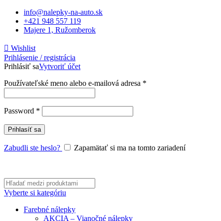
info@nalepky-na-auto.sk
+421 948 557 119
Majere 1, Ružomberok
Wishlist
Prihlásenie / registrácia
Prihlásiť sa
Vytvoriť účet
Povinné
Používateľské meno alebo e-mailová adresa
*
Povinné
Password
*
Prihlasíť sa
Zabudli ste heslo?
Zapamätať si ma na tomto zariadení
Vyberte si kategóriu
Farebné nálepky
AKCIA – Vianočné nálepky