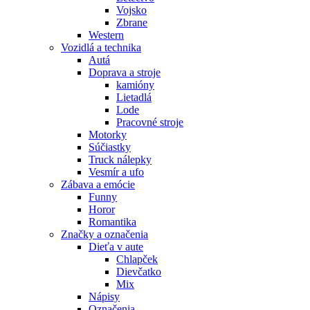
Vojsko
Zbrane
Western
Vozidlá a technika
Autá
Doprava a stroje
kamióny
Lietadlá
Lode
Pracovné stroje
Motorky
Súčiastky
Truck nálepky
Vesmír a ufo
Zábava a emócie
Funny
Horor
Romantika
Značky a označenia
Dieťa v aute
Chlapček
Dievčatko
Mix
Nápisy
Označenia