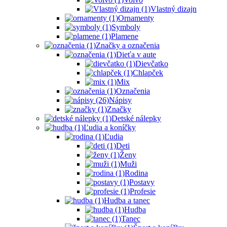
Vlastný dizajn
Ornamenty
Symboly
Plamene
Značky a označenia
Dieťa v aute
Dievčatko
Chlapček
Mix
Označenia
Nápisy
Značky
Detské nálepky
Ľudia a koníčky
Ľudia
Deti
Ženy
Muži
Rodina
Postavy
Profesie
Hudba a tanec
Hudba
Tanec