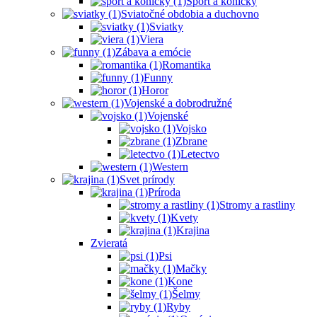
Šport a koníčky
Sviatočné obdobia a duchovno
Sviatky
Viera
Zábava a emócie
Romantika
Funny
Horor
Vojenské a dobrodružné
Vojenské
Vojsko
Zbrane
Letectvo
Western
Svet prírody
Príroda
Stromy a rastliny
Kvety
Krajina
Zvieratá
Psi
Mačky
Kone
Šelmy
Ryby