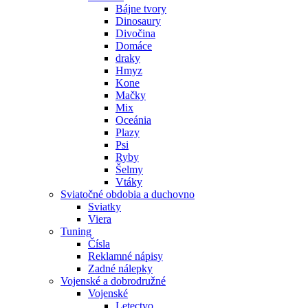
Bájne tvory
Dinosaury
Divočina
Domáce
draky
Hmyz
Kone
Mačky
Mix
Oceánia
Plazy
Psi
Ryby
Šelmy
Vtáky
Sviatočné obdobia a duchovno
Sviatky
Viera
Tuning
Čísla
Reklamné nápisy
Zadné nálepky
Vojenské a dobrodružné
Vojenské
Letectvo