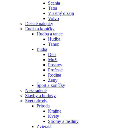
Scania
Tatra
Vlastný dizajn
Volvo
Detské nálepky
Ľudia a koníčky
Hudba a tanec
Hudba
Tanec
Ľudia
Deti
Muži
Postavy
Profesie
Rodina
Ženy
Šport a koníčky
Nezaradené
Stavby a budovy
Svet prírody
Príroda
Krajina
Kvety
Stromy a rastliny
Zvieratá