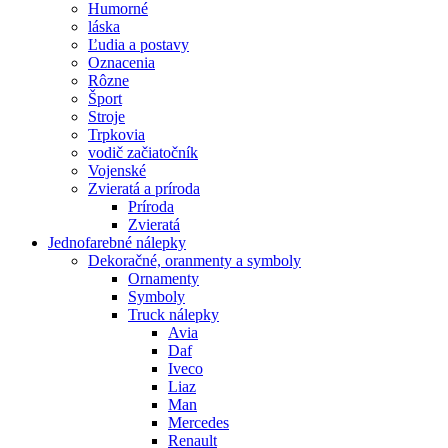
Humorné
láska
Ľudia a postavy
Oznacenia
Rôzne
Šport
Stroje
Trpkovia
vodič začiatočník
Vojenské
Zvieratá a príroda
Príroda
Zvieratá
Jednofarebné nálepky
Dekoračné, oranmenty a symboly
Ornamenty
Symboly
Truck nálepky
Avia
Daf
Iveco
Liaz
Man
Mercedes
Renault