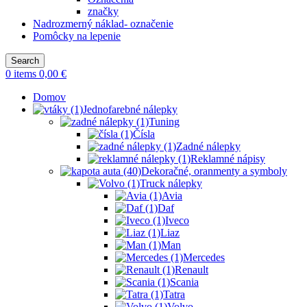
značky
Nadrozmerný náklad- označenie
Pomôcky na lepenie
Search
0
items
0,00
€
Domov
Jednofarebné nálepky
Tuning
Čísla
Zadné nálepky
Reklamné nápisy
Dekoračné, oranmenty a symboly
Truck nálepky
Avia
Daf
Iveco
Liaz
Man
Mercedes
Renault
Scania
Tatra
Volvo