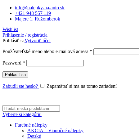
info@nalepky-na-auto.sk
+421 948 557 119
Majere 1, Ružomberok
Wishlist
Prihlásenie / registrácia
Prihlásiť sa
Vytvoriť účet
Povinné
Používateľské meno alebo e-mailová adresa
*
Povinné
Password
*
Prihlasíť sa
Zabudli ste heslo?
Zapamätať si ma na tomto zariadení
Vyberte si kategóriu
Farebné nálepky
AKCIA – Vianočné nálepky
Detské