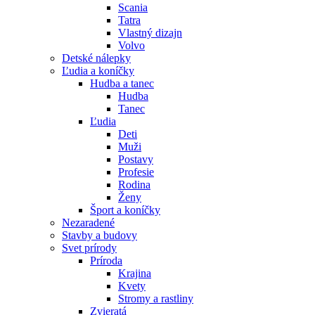
Scania
Tatra
Vlastný dizajn
Volvo
Detské nálepky
Ľudia a koníčky
Hudba a tanec
Hudba
Tanec
Ľudia
Deti
Muži
Postavy
Profesie
Rodina
Ženy
Šport a koníčky
Nezaradené
Stavby a budovy
Svet prírody
Príroda
Krajina
Kvety
Stromy a rastliny
Zvieratá