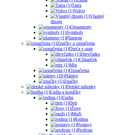
Tatra
Volvo
Vlastný
dizajn
Ornamenty
Symboly
Plamene
Značky a označenia
Dieťa v aute
Dievčatko
Chlapček
Mix
Označenia
Nápisy
Značky
Detské nálepky
Ľudia a koníčky
Ľudia
Deti
Ženy
Muži
Rodina
Postavy
Profesie