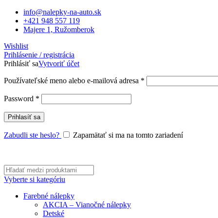
info@nalepky-na-auto.sk
+421 948 557 119
Majere 1, Ružomberok
Wishlist
Prihlásenie / registrácia
Prihlásiť sa
Vytvoriť účet
Povinné
Používateľské meno alebo e-mailová adresa
*
Povinné
Password
*
Prihlasíť sa
Zabudli ste heslo?
Zapamätať si ma na tomto zariadení
Vyberte si kategóriu
Farebné nálepky
AKCIA – Vianočné nálepky
Detské