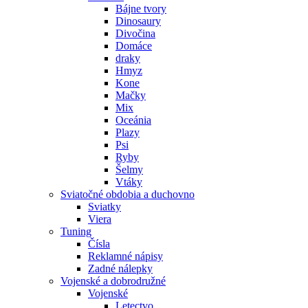
Bájne tvory
Dinosaury
Divočina
Domáce
draky
Hmyz
Kone
Mačky
Mix
Oceánia
Plazy
Psi
Ryby
Šelmy
Vtáky
Sviatočné obdobia a duchovno
Sviatky
Viera
Tuning
Čísla
Reklamné nápisy
Zadné nálepky
Vojenské a dobrodružné
Vojenské
Letectvo