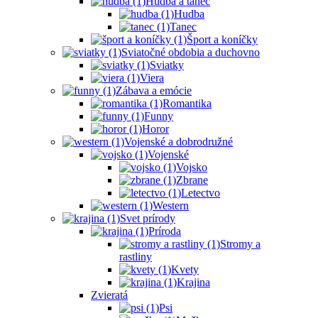
Hudba a tanec
Hudba
Tanec
Šport a koníčky
Sviatočné obdobia a duchovno
Sviatky
Viera
Zábava a emócie
Romantika
Funny
Horor
Vojenské a dobrodružné
Vojenské
Vojsko
Zbrane
Letectvo
Western
Svet prírody
Príroda
Stromy a
rastliny
Kvety
Krajina
Zvieratá
Psi