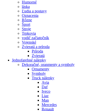
Humorné
láska
Ľudia a postavy
Oznacenia
Rôzne
Šport
Stroje
Trpkovia
vodič začiatočník
Vojenské
Zvieratá a príroda
Príroda
Zvieratá
Jednofarebné nálepky
Dekoračné, oranmenty a symboly
Ornamenty
Symboly
Truck nálepky
Avia
Daf
Iveco
Liaz
Man
Mercedes
Renault