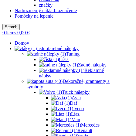
značky
Nadrozmerný náklad- označenie
Pomôcky na lepenie
Search
0
items
0,00
€
Domov
Jednofarebné nálepky
Tuning
Čísla
Zadné nálepky
Reklamné
nápisy
Dekoračné, oranmenty a
symboly
Truck nálepky
Avia
Daf
Iveco
Liaz
Man
Mercedes
Renault
Scania