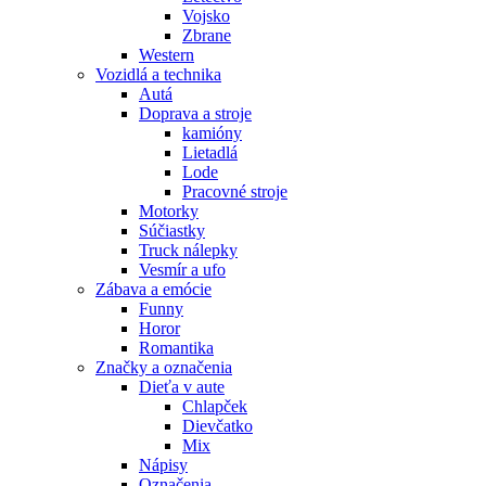
Vojsko
Zbrane
Western
Vozidlá a technika
Autá
Doprava a stroje
kamióny
Lietadlá
Lode
Pracovné stroje
Motorky
Súčiastky
Truck nálepky
Vesmír a ufo
Zábava a emócie
Funny
Horor
Romantika
Značky a označenia
Dieťa v aute
Chlapček
Dievčatko
Mix
Nápisy
Označenia