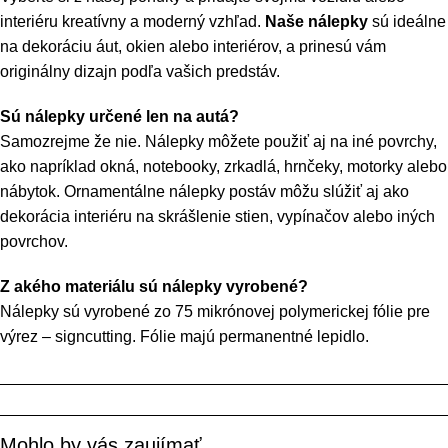
interiéru kreatívny a moderný vzhľad.
Naše nálepky
sú ideálne
na dekoráciu áut, okien alebo interiérov, a prinesú vám
originálny dizajn podľa vašich predstáv.
Sú nálepky určené len na autá?
Samozrejme že nie. Nálepky môžete použiť aj na iné povrchy,
ako napríklad okná, notebooky, zrkadlá, hrnčeky, motorky alebo
nábytok. Ornamentálne nálepky postáv môžu slúžiť aj ako
dekorácia interiéru na skrášlenie stien, vypínačov alebo iných
povrchov.
Z akého materiálu sú nálepky vyrobené?
Nálepky sú vyrobené zo 75 mikrónovej polymerickej fólie pre
výrez – signcutting. Fólie majú permanentné lepidlo.
Mohlo by vás zaujímať