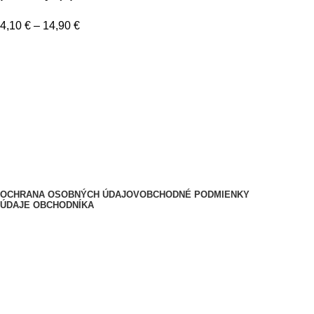
4,10
€
–
14,90
€
Informácie a návody
Lepenie a časté otázky
Doprava a platba
Kontakt
O nás
2025
Nalepky-na-auto.sk - by FatraMedia
.
OCHRANA OSOBNÝCH ÚDAJOV
OBCHODNÉ PODMIENKY
ÚDAJE OBCHODNÍKA