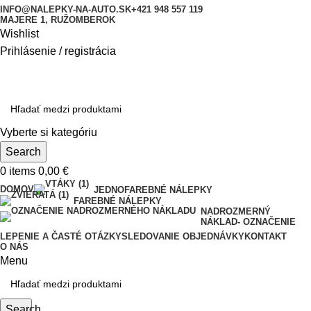
INFO@NALEPKY-NA-AUTO.SK
+421 948 557 119
MAJERE 1, RUŽOMBEROK
Wishlist
Prihlásenie / registrácia
Vyberte si kategóriu
Search
0
items
0,00
€
DOMOV
JEDNOFAREBNÉ NÁLEPKY
FAREBNÉ NÁLEPKY
NADROZMERNÝ
NÁKLAD- OZNAČENIE
LEPENIE A ČASTÉ OTÁZKY
SLEDOVANIE OBJEDNÁVKY
KONTAKT
O NÁS
Menu
Search