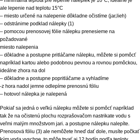
– minimálna teplota pre lepenie nálepiek je 10°C, ideálne je
ale lepenie nad teplotu 15°C
– miesto určené na nalepenie dôkladne očistíme (jar,lieh)
– odstránime podklad nálepky (1)
– pomocou prenosovej fólie nálepku prenesieme na
požadované
miesto nalepenia
– dôkladne a postupne pritláčame nálepku, môžete si pomôcť
napríklad kartou alebo podobnou pevnou a rovnou pomôckou,
ideálne zhora na dol
– dôkladne a postupne popritláčame a vyhladíme
-z hora nadol jemne odlepíme prenosnú fóliu
– hotovo! nálepka je nalepená
Pokiaľ sa jedná o veľkú nálepku môžete si pomôcť napríklad
tak že na očistenú plochu rozprašovačom nastrikate vodu s
veľmi malým množstvom jari. a postupne nálepku nalepíte.
Prenosovä fóliu (3) ale nemôžete hneď dať dole, musíte počkať
kým voda vyschne, to môže trvať aj 12 hodín podľa teploty.