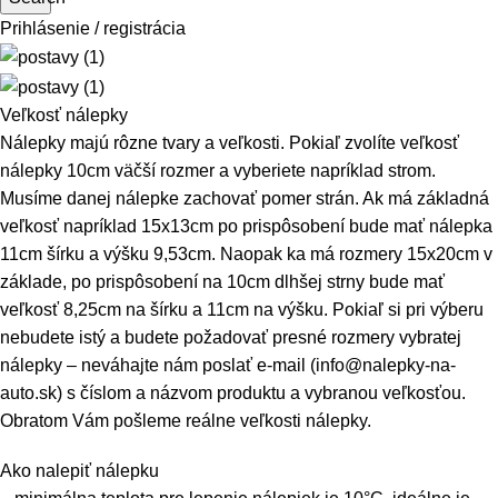
Prihlásenie / registrácia
Veľkosť nálepky
Nálepky majú rôzne tvary a veľkosti. Pokiaľ zvolíte veľkosť
nálepky 10cm väčší rozmer a vyberiete napríklad strom.
Musíme danej nálepke zachovať pomer strán. Ak má základná
veľkosť napríklad 15x13cm po prispôsobení bude mať nálepka
11cm šírku a výšku 9,53cm. Naopak ka má rozmery 15x20cm v
základe, po prispôsobení na 10cm dlhšej strny bude mať
veľkosť 8,25cm na šírku a 11cm na výšku. Pokiaľ si pri výberu
nebudete istý a budete požadovať presné rozmery vybratej
nálepky – neváhajte nám poslať e-mail (info@nalepky-na-
auto.sk) s číslom a názvom produktu a vybranou veľkosťou.
Obratom Vám pošleme reálne veľkosti nálepky.
Ako nalepiť nálepku