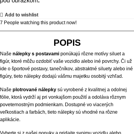
pod obrázkom
.
Add to wishlist
7
People watching this product now!
POPIS
Naše
nálepky s postavami
ponúkajú rôzne motívy siluet a
figúr, ktoré môžu ozdobiť vaše vozidlo alebo iné povrchy. Či už
ide o športové postavy, tanečníkov, abstraktné siluety alebo iné
figúry, tieto nálepky dodajú vášmu majetku osobitý vzhľad.
Naše
plotrované nálepky
sú vyrobené z kvalitnej a odolnej
fólie, ktorá vydrží aj pri vonkajšom použití a odoláva rôznym
poveternostným podmienkam. Dostupné vo viacerých
veľkostiach a farbách, tieto nálepky sú vhodné na rôzne
aplikácie.
Vyberte si z našej ponuky a pridajte svojmu vozidlu alebo