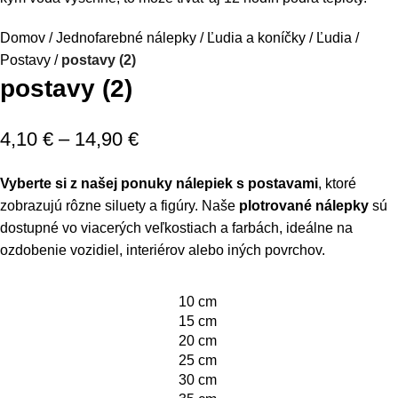
Domov
Jednofarebné nálepky
Ľudia a koníčky
Ľudia
Postavy
postavy (2)
postavy (2)
4,10
€
–
14,90
€
Vyberte si z našej ponuky nálepiek s postavami
, ktoré
zobrazujú rôzne siluety a figúry. Naše
plotrované nálepky
sú
dostupné vo viacerých veľkostiach a farbách, ideálne na
ozdobenie vozidiel, interiérov alebo iných povrchov.
10 cm
15 cm
20 cm
25 cm
30 cm