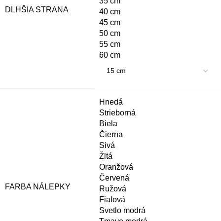
35 cm
DLHŠIA STRANA
40 cm
45 cm
50 cm
55 cm
60 cm
Hnedá
Strieborná
Biela
Čierna
Sivá
Žltá
Oranžová
Červená
FARBA NÁLEPKY
Ružová
Fialová
Svetlo modrá