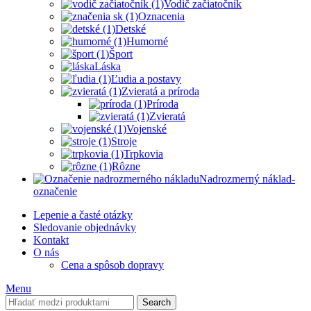
Vodič začiatočník
Oznacenia
Detské
Humorné
Šport
Láska
Ľudia a postavy
Zvieratá a príroda
Príroda
Zvieratá
Vojenské
Stroje
Trpkovia
Rôzne
Nadrozmerný náklad-
označenie
Lepenie a časté otázky
Sledovanie objednávky
Kontakt
O nás
Cena a spôsob dopravy
Menu
Search