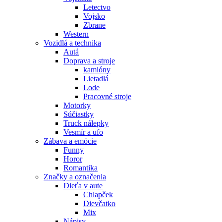
Letectvo
Vojsko
Zbrane
Western
Vozidlá a technika
Autá
Doprava a stroje
kamióny
Lietadlá
Lode
Pracovné stroje
Motorky
Súčiastky
Truck nálepky
Vesmír a ufo
Zábava a emócie
Funny
Horor
Romantika
Značky a označenia
Dieťa v aute
Chlapček
Dievčatko
Mix
Nápisy