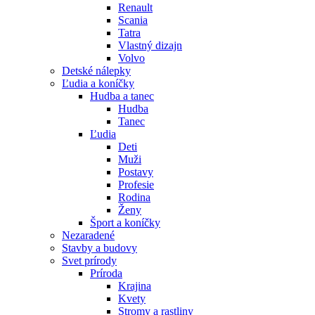
Renault
Scania
Tatra
Vlastný dizajn
Volvo
Detské nálepky
Ľudia a koníčky
Hudba a tanec
Hudba
Tanec
Ľudia
Deti
Muži
Postavy
Profesie
Rodina
Ženy
Šport a koníčky
Nezaradené
Stavby a budovy
Svet prírody
Príroda
Krajina
Kvety
Stromy a rastliny