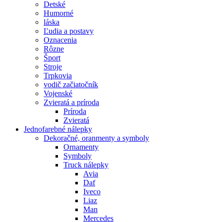
Detské
Humorné
láska
Ľudia a postavy
Oznacenia
Rôzne
Šport
Stroje
Trpkovia
vodič začiatočník
Vojenské
Zvieratá a príroda
Príroda
Zvieratá
Jednofarebné nálepky
Dekoračné, oranmenty a symboly
Ornamenty
Symboly
Truck nálepky
Avia
Daf
Iveco
Liaz
Man
Mercedes