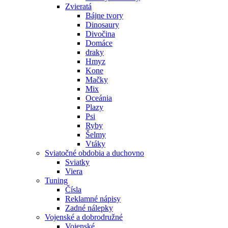
Zvieratá
Bájne tvory
Dinosaury
Divočina
Domáce
draky
Hmyz
Kone
Mačky
Mix
Oceánia
Plazy
Psi
Ryby
Šelmy
Vtáky
Sviatočné obdobia a duchovno
Sviatky
Viera
Tuning
Čísla
Reklamné nápisy
Zadné nálepky
Vojenské a dobrodružné
Vojenské