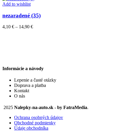
through
Add to wishlist
14,90 €
nezaradené (35)
Price
4,10
€
–
14,90
€
range:
4,10 €
through
14,90 €
Informácie a návody
Lepenie a časté otázky
Doprava a platba
Kontakt
O nás
2025
Nalepky-na-auto.sk - by FatraMedia
.
Ochrana osobných údajov
Obchodné podmienky
Údaje obchodníka