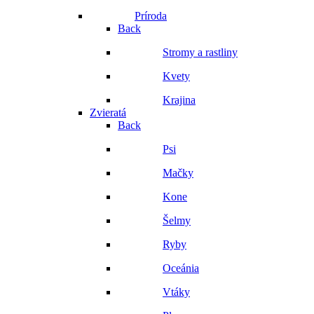
Príroda
Back
Stromy a rastliny
Kvety
Krajina
Zvieratá
Back
Psi
Mačky
Kone
Šelmy
Ryby
Oceánia
Vtáky