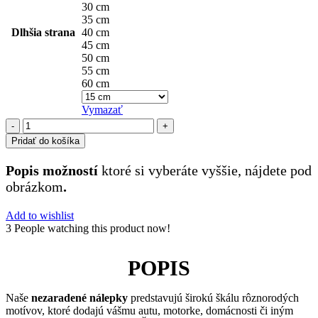
30 cm
35 cm
Dlhšia strana
40 cm
45 cm
50 cm
55 cm
60 cm
Vymazať
množstvo
nezaradené
Pridať do košíka
(52)
Popis možností
ktoré si vyberáte vyššie, nájdete pod
obrázkom
.
Add to wishlist
3
People watching this product now!
POPIS
Naše
nezaradené nálepky
predstavujú širokú škálu rôznorodých
motívov, ktoré dodajú vášmu autu, motorke, domácnosti či iným