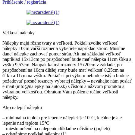
Prihlásenie / registrácia
Veľkosť nálepky
Nálepky majú rôzne tvary a veľkosti. Pokiaľ zvolíte veľkosť
nálepky 10cm väčší rozmer a vyberiete napríklad strom. Musíme
danej nálepke zachovať pomer strán. Ak má základná veľkosť
napríklad 15x13cm po prispôsobení bude mať nálepka 11cm šírku a
výšku 9,53cm. Naopak ka má rozmery 15x20cm v základe, po
prispôsobení na 10cm dlhšej strny bude mať veľkosť 8,25cm na
šírku a 11cm na výšku. Pokiaľ si pri výberu nebudete istý a budete
požadovať presné rozmery vybratej nálepky – neváhajte nám poslať
e-mail (info@nalepky-na-auto.sk) s číslom a názvom produktu a
vybranou veľkosťou. Obratom Vám pošleme reálne veľkosti
nálepky.
Ako nalepiť nálepku
– minimálna teplota pre lepenie nálepiek je 10°C, ideálne je ale
lepenie nad teplotu 15°C
– miesto určené na nalepenie dôkladne očistíme (jar,lieh)
– odstránime podklad nálepky (1)