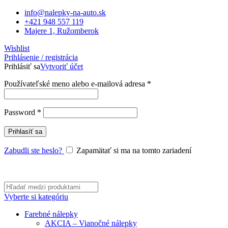
info@nalepky-na-auto.sk
+421 948 557 119
Majere 1, Ružomberok
Wishlist
Prihlásenie / registrácia
Prihlásiť sa
Vytvoriť účet
Povinné
Používateľské meno alebo e-mailová adresa
*
Povinné
Password
*
Prihlasíť sa
Zabudli ste heslo?
Zapamätať si ma na tomto zariadení
Vyberte si kategóriu
Farebné nálepky
AKCIA – Vianočné nálepky