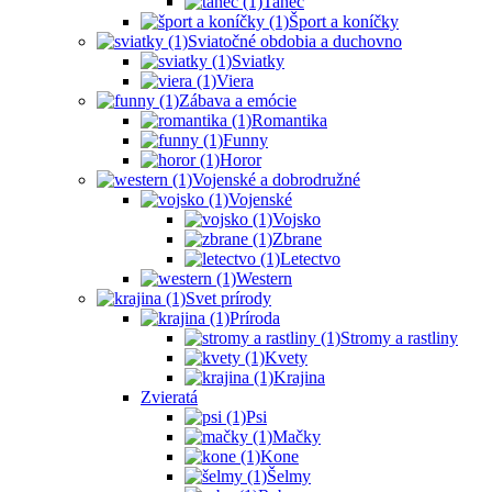
Tanec
Šport a koníčky
Sviatočné obdobia a duchovno
Sviatky
Viera
Zábava a emócie
Romantika
Funny
Horor
Vojenské a dobrodružné
Vojenské
Vojsko
Zbrane
Letectvo
Western
Svet prírody
Príroda
Stromy a rastliny
Kvety
Krajina
Zvieratá
Psi
Mačky
Kone
Šelmy