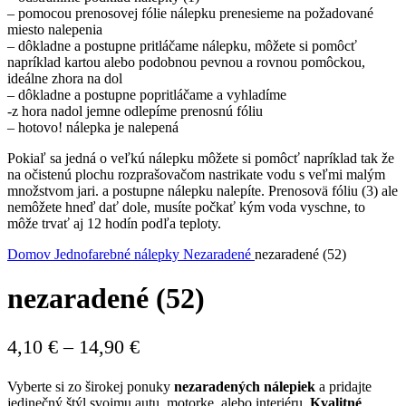
– pomocou prenosovej fólie nálepku prenesieme na požadované
miesto nalepenia
– dôkladne a postupne pritláčame nálepku, môžete si pomôcť
napríklad kartou alebo podobnou pevnou a rovnou pomôckou,
ideálne zhora na dol
– dôkladne a postupne popritláčame a vyhladíme
-z hora nadol jemne odlepíme prenosnú fóliu
– hotovo! nálepka je nalepená
Pokiaľ sa jedná o veľkú nálepku môžete si pomôcť napríklad tak že
na očistenú plochu rozprašovačom nastrikate vodu s veľmi malým
množstvom jari. a postupne nálepku nalepíte. Prenosovä fóliu (3) ale
nemôžete hneď dať dole, musíte počkať kým voda vyschne, to
môže trvať aj 12 hodín podľa teploty.
Domov
Jednofarebné nálepky
Nezaradené
nezaradené (52)
nezaradené (52)
Price
4,10
€
–
14,90
€
range:
Vyberte si zo širokej ponuky
nezaradených nálepiek
a pridajte
4,10 €
jedinečný štýl svojmu autu, motorke, alebo interiéru.
Kvalitné