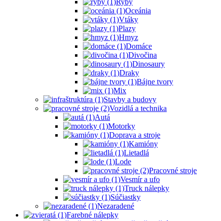
Ryby
Oceánia
Vtáky
Plazy
Hmyz
Domáce
Divočina
Dinosaury
Draky
Bájne tvory
Mix
Stavby a budovy
Vozidlá a technika
Autá
Motorky
Doprava a stroje
Kamióny
Lietadlá
Lode
Pracovné stroje
Vesmír a ufo
Truck nálepky
Súčiastky
Nezaradené
Farebné nálepky