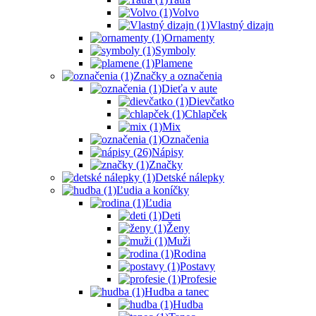
Volvo
Vlastný dizajn
Ornamenty
Symboly
Plamene
Značky a označenia
Dieťa v aute
Dievčatko
Chlapček
Mix
Označenia
Nápisy
Značky
Detské nálepky
Ľudia a koníčky
Ľudia
Deti
Ženy
Muži
Rodina
Postavy
Profesie
Hudba a tanec
Hudba