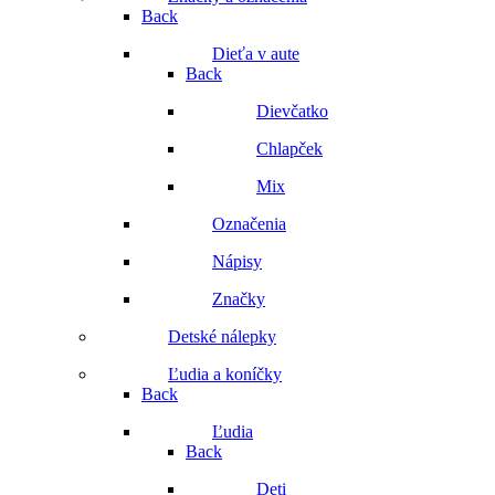
Back
Dieťa v aute
Back
Dievčatko
Chlapček
Mix
Označenia
Nápisy
Značky
Detské nálepky
Ľudia a koníčky
Back
Ľudia
Back
Deti