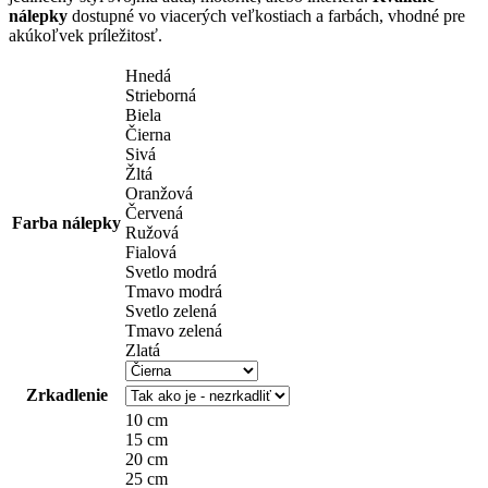
through
nálepky
dostupné vo viacerých veľkostiach a farbách, vhodné pre
akúkoľvek príležitosť.
14,90 €
Hnedá
Strieborná
Biela
Čierna
Sivá
Žltá
Oranžová
Červená
Farba nálepky
Ružová
Fialová
Svetlo modrá
Tmavo modrá
Svetlo zelená
Tmavo zelená
Zlatá
Zrkadlenie
10 cm
15 cm
20 cm
25 cm