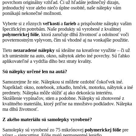
povrchom originálny vzhľad. Či už hľadáte jedinečný dizajn,
jednoduchý vzor alebo niečo úplne osobité, naše nálepky vám
ponúkajú nekonečné možnosti.
Vyberte si z rôznych
veľkostí
a
farieb
a prispôsobte nálepky vašim
špecifickým potrebám. Naše produkty sú vyrobené z kvalitnej
polymerickej fólie
, ktorá zaručuje dlhú životnosť a odolnosť voči
poveternostným vplyvom, čím sú vhodné aj na vonkajšie použitie.
Tieto
nezaradené nálepky
sú ideálne na kreatívne využitie – či už
ich umiestnite na auto, okno, nábytok alebo iné povrchy. Sú ľahko
aplikovateľné a vydržia dlho bez straty kvality.
Sú nálepky určené len na autá?
Samozrejme že nie. Nálepkou si môžete ozdobiť čokoľvek iné.
Napríklad: okno, notebook, zrkadlo, hrnček, motorku, nábytok a iné
predmety. Nálepka môže slúžiť aj ako dekorácia interiéru.
Skrášlenie vypínačov, stien a podobne. Nálepky sú zhotovené z
kvalitného materiálu, ktorý priľne na množstvo podkladov. Nálepka
ma dlhú životnosť.
Z akého materiálu sú samolepky vyrobené?
Samolepky sú vyrobené zo 75 mikrónovej
polymerickej fólie
pre
výrez – signcutting. Fólie majú permanentné lepidlo.