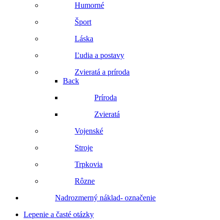
Humorné
Šport
Láska
Ľudia a postavy
Zvieratá a príroda
Back
Príroda
Zvieratá
Vojenské
Stroje
Trpkovia
Rôzne
Nadrozmerný náklad- označenie
Lepenie a časté otázky