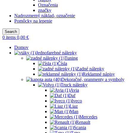
Označenia
značky
Nadrozmerný náklad- označenie
Pomôcky na lepenie
Search
0
items
0,00
€
Domov
Jednofarebné nálepky
Tuning
Čísla
Zadné nálepky
Reklamné nápisy
Dekoračné, oranmenty a symboly
Truck nálepky
Avia
Daf
Iveco
Liaz
Man
Mercedes
Renault
Scania
Tatra