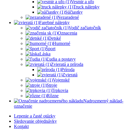
Vesmír a ufo
Truck nálepky
Súčiastky
Nezaradené
Farebné nálepky
Vodič začiatočník
Oznacenia
Detské
Humorné
Šport
Láska
Ľudia a postavy
Zvieratá a príroda
Príroda
Zvieratá
Vojenské
Stroje
Trpkovia
Rôzne
Nadrozmerný náklad-
označenie
Lepenie a časté otázky
Sledovanie objednávky
Kontakt