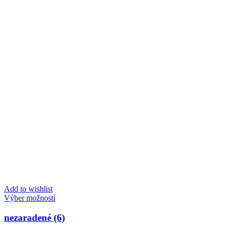
vybrať
14,90 €
na
stránke
produktu.
Add to wishlist
Tento
Výber možností
produkt
má
nezaradené (6)
viacero