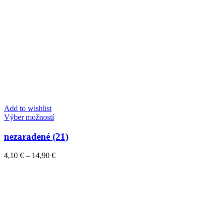
Add to wishlist
Tento
Výber možností
produkt
má
nezaradené (21)
viacero
variantov.
Price
4,10
€
–
14,90
€
Možnosti
range:
si
4,10 €
môžete
through
vybrať
14,90 €
na
stránke
produktu.