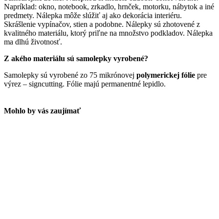
Napríklad: okno, notebook, zrkadlo, hrnček, motorku, nábytok a iné
predmety. Nálepka môže slúžiť aj ako dekorácia interiéru.
Skrášlenie vypínačov, stien a podobne. Nálepky sú zhotovené z
kvalitného materiálu, ktorý priľne na množstvo podkladov. Nálepka
ma dlhú životnosť.
Z akého materiálu sú samolepky vyrobené?
Samolepky sú vyrobené zo 75 mikrónovej
polymerickej fólie
pre
výrez – signcutting. Fólie majú permanentné lepidlo.
Mohlo by vás zaujímať