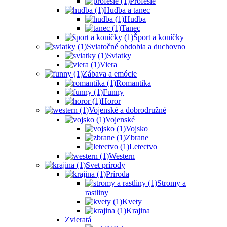
Profesie
Hudba a tanec
Hudba
Tanec
Šport a koníčky
Sviatočné obdobia a duchovno
Sviatky
Viera
Zábava a emócie
Romantika
Funny
Horor
Vojenské a dobrodružné
Vojenské
Vojsko
Zbrane
Letectvo
Western
Svet prírody
Príroda
Stromy a
rastliny
Kvety
Krajina
Zvieratá