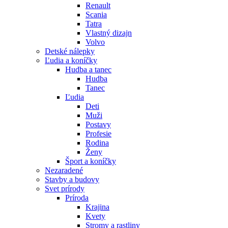
Renault
Scania
Tatra
Vlastný dizajn
Volvo
Detské nálepky
Ľudia a koníčky
Hudba a tanec
Hudba
Tanec
Ľudia
Deti
Muži
Postavy
Profesie
Rodina
Ženy
Šport a koníčky
Nezaradené
Stavby a budovy
Svet prírody
Príroda
Krajina
Kvety
Stromy a rastliny