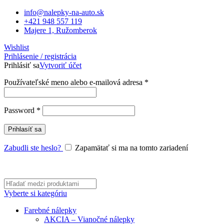
info@nalepky-na-auto.sk
+421 948 557 119
Majere 1, Ružomberok
Wishlist
Prihlásenie / registrácia
Prihlásiť sa
Vytvoriť účet
Povinné
Používateľské meno alebo e-mailová adresa
*
Povinné
Password
*
Prihlasíť sa
Zabudli ste heslo?
Zapamätať si ma na tomto zariadení
Vyberte si kategóriu
Farebné nálepky
AKCIA – Vianočné nálepky