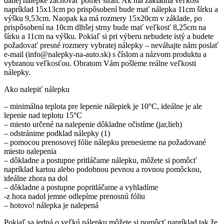
danej nálepke zachovať pomer strán. Ak má základná veľkosť
napríklad 15x13cm po prispôsobení bude mať nálepka 11cm šírku a
výšku 9,53cm. Naopak ka má rozmery 15x20cm v základe, po
prispôsobení na 10cm dlhšej strny bude mať veľkosť 8,25cm na
šírku a 11cm na výšku. Pokiaľ si pri výberu nebudete istý a budete
požadovať presné rozmery vybratej nálepky – neváhajte nám poslať
e-mail (info@nalepky-na-auto.sk) s číslom a názvom produktu a
vybranou veľkosťou. Obratom Vám pošleme reálne veľkosti
nálepky.
Ako nalepiť nálepku
– minimálna teplota pre lepenie nálepiek je 10°C, ideálne je ale
lepenie nad teplotu 15°C
– miesto určené na nalepenie dôkladne očistíme (jar,lieh)
– odstránime podklad nálepky (1)
– pomocou prenosovej fólie nálepku prenesieme na požadované
miesto nalepenia
– dôkladne a postupne pritláčame nálepku, môžete si pomôcť
napríklad kartou alebo podobnou pevnou a rovnou pomôckou,
ideálne zhora na dol
– dôkladne a postupne popritláčame a vyhladíme
-z hora nadol jemne odlepíme prenosnú fóliu
– hotovo! nálepka je nalepená
Pokiaľ sa jedná o veľkú nálepku môžete si pomôcť napríklad tak že