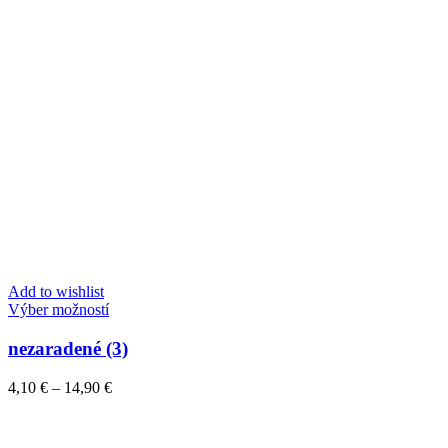
Add to wishlist
Tento
Výber možností
produkt
má
nezaradené (3)
viacero
variantov.
Price
4,10
€
–
14,90
€
Možnosti
range:
si
4,10 €
môžete
through