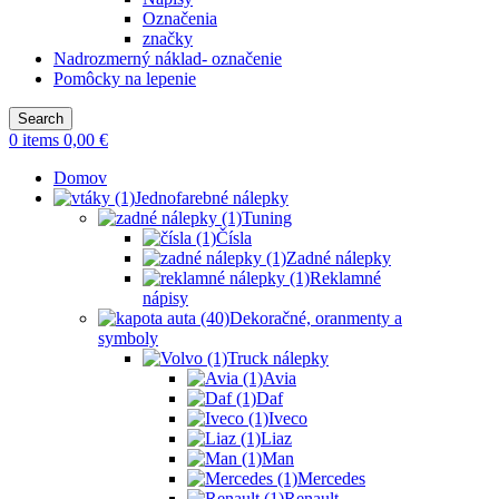
Označenia
značky
Nadrozmerný náklad- označenie
Pomôcky na lepenie
Search
0
items
0,00
€
Domov
Jednofarebné nálepky
Tuning
Čísla
Zadné nálepky
Reklamné
nápisy
Dekoračné, oranmenty a
symboly
Truck nálepky
Avia
Daf
Iveco
Liaz
Man
Mercedes
Renault