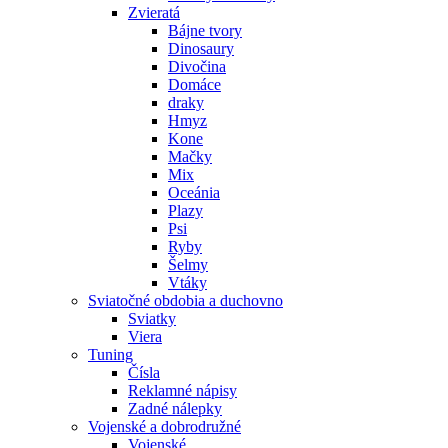
Zvieratá
Bájne tvory
Dinosaury
Divočina
Domáce
draky
Hmyz
Kone
Mačky
Mix
Oceánia
Plazy
Psi
Ryby
Šelmy
Vtáky
Sviatočné obdobia a duchovno
Sviatky
Viera
Tuning
Čísla
Reklamné nápisy
Zadné nálepky
Vojenské a dobrodružné
Vojenské