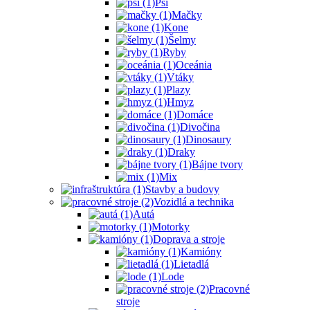
Psi
Mačky
Kone
Šelmy
Ryby
Oceánia
Vtáky
Plazy
Hmyz
Domáce
Divočina
Dinosaury
Draky
Bájne tvory
Mix
Stavby a budovy
Vozidlá a technika
Autá
Motorky
Doprava a stroje
Kamióny
Lietadlá
Lode
Pracovné
stroje