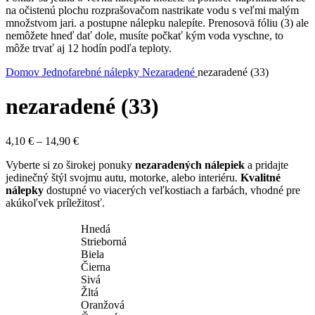
na očistenú plochu rozprašovačom nastrikate vodu s veľmi malým
množstvom jari. a postupne nálepku nalepíte. Prenosovä fóliu (3) ale
nemôžete hneď dať dole, musíte počkať kým voda vyschne, to
môže trvať aj 12 hodín podľa teploty.
Domov
Jednofarebné nálepky
Nezaradené
nezaradené (33)
nezaradené (33)
Price
4,10
€
–
14,90
€
range:
Vyberte si zo širokej ponuky
nezaradených nálepiek
a pridajte
4,10 €
jedinečný štýl svojmu autu, motorke, alebo interiéru.
Kvalitné
through
nálepky
dostupné vo viacerých veľkostiach a farbách, vhodné pre
14,90 €
akúkoľvek príležitosť.
Hnedá
Strieborná
Biela
Čierna
Sivá
Žltá
Oranžová