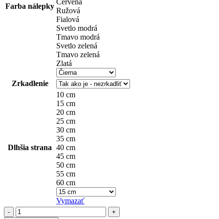
Červená
Farba nálepky
Ružová
Fialová
Svetlo modrá
Tmavo modrá
Svetlo zelená
Tmavo zelená
Zlatá
Zrkadlenie
10 cm
15 cm
20 cm
25 cm
30 cm
35 cm
Dlhšia strana
40 cm
45 cm
50 cm
55 cm
60 cm
Vymazať
množstvo