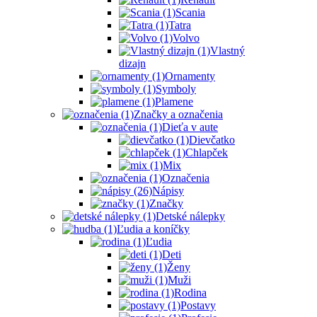
Scania
Tatra
Volvo
Vlastný
dizajn
Ornamenty
Symboly
Plamene
Značky a označenia
Dieťa v aute
Dievčatko
Chlapček
Mix
Označenia
Nápisy
Značky
Detské nálepky
Ľudia a koníčky
Ľudia
Deti
Ženy
Muži
Rodina
Postavy