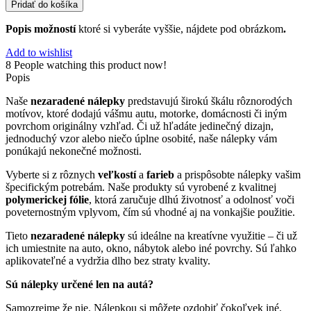
nezaradené
Pridať do košíka
(33)
Popis možností
ktoré si vyberáte vyššie, nájdete pod obrázkom
.
Add to wishlist
8
People watching this product now!
Popis
Naše
nezaradené nálepky
predstavujú širokú škálu rôznorodých
motívov, ktoré dodajú vášmu autu, motorke, domácnosti či iným
povrchom originálny vzhľad. Či už hľadáte jedinečný dizajn,
jednoduchý vzor alebo niečo úplne osobité, naše nálepky vám
ponúkajú nekonečné možnosti.
Vyberte si z rôznych
veľkostí
a
farieb
a prispôsobte nálepky vašim
špecifickým potrebám. Naše produkty sú vyrobené z kvalitnej
polymerickej fólie
, ktorá zaručuje dlhú životnosť a odolnosť voči
poveternostným vplyvom, čím sú vhodné aj na vonkajšie použitie.
Tieto
nezaradené nálepky
sú ideálne na kreatívne využitie – či už
ich umiestnite na auto, okno, nábytok alebo iné povrchy. Sú ľahko
aplikovateľné a vydržia dlho bez straty kvality.
Sú nálepky určené len na autá?
Samozrejme že nie. Nálepkou si môžete ozdobiť čokoľvek iné.