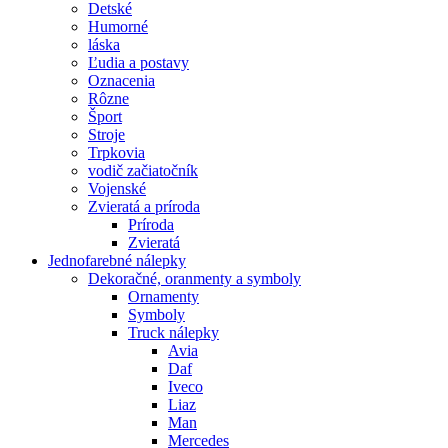
Detské
Humorné
láska
Ľudia a postavy
Oznacenia
Rôzne
Šport
Stroje
Trpkovia
vodič začiatočník
Vojenské
Zvieratá a príroda
Príroda
Zvieratá
Jednofarebné nálepky
Dekoračné, oranmenty a symboly
Ornamenty
Symboly
Truck nálepky
Avia
Daf
Iveco
Liaz
Man
Mercedes