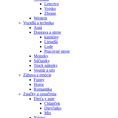
Letectvo
Vojsko
Zbrane
Western
Vozidlá a technika
Autá
Doprava a stroje
kamióny
Lietadlá
Lode
Pracovné stroje
Motorky
Súčiastky
Truck nálepky
Vesmír a ufo
Zábava a emócie
Funny
Horor
Romantika
Značky a označenia
Dieťa v aute
Chlapček
Dievčatko
Mix
Nápisy