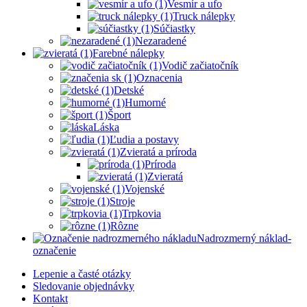
Vesmír a ufo
Truck nálepky
Súčiastky
Nezaradené
Farebné nálepky
Vodič začiatočník
Oznacenia
Detské
Humorné
Šport
Láska
Ľudia a postavy
Zvieratá a príroda
Príroda
Zvieratá
Vojenské
Stroje
Trpkovia
Rôzne
Nadrozmerný náklad-
označenie
Lepenie a časté otázky
Sledovanie objednávky
Kontakt