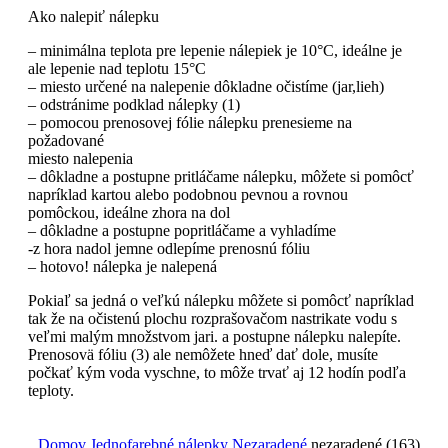
Ako nalepiť nálepku
– minimálna teplota pre lepenie nálepiek je 10°C, ideálne je
ale lepenie nad teplotu 15°C
– miesto určené na nalepenie dôkladne očistíme (jar,lieh)
– odstránime podklad nálepky (1)
– pomocou prenosovej fólie nálepku prenesieme na
požadované
miesto nalepenia
– dôkladne a postupne pritláčame nálepku, môžete si pomôcť
napríklad kartou alebo podobnou pevnou a rovnou
pomôckou, ideálne zhora na dol
– dôkladne a postupne popritláčame a vyhladíme
-z hora nadol jemne odlepíme prenosnú fóliu
– hotovo! nálepka je nalepená
Pokiaľ sa jedná o veľkú nálepku môžete si pomôcť napríklad
tak že na očistenú plochu rozprašovačom nastrikate vodu s
veľmi malým množstvom jari. a postupne nálepku nalepíte.
Prenosovä fóliu (3) ale nemôžete hneď dať dole, musíte
počkať kým voda vyschne, to môže trvať aj 12 hodín podľa
teploty.
Domov
Jednofarebné nálepky
Nezaradené
nezaradené (163)