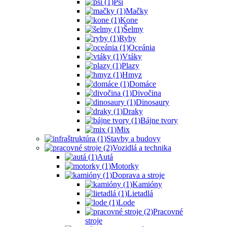
Psi
Mačky
Kone
Šelmy
Ryby
Oceánia
Vtáky
Plazy
Hmyz
Domáce
Divočina
Dinosaury
Draky
Bájne tvory
Mix
Stavby a budovy
Vozidlá a technika
Autá
Motorky
Doprava a stroje
Kamióny
Lietadlá
Lode
Pracovné
stroje