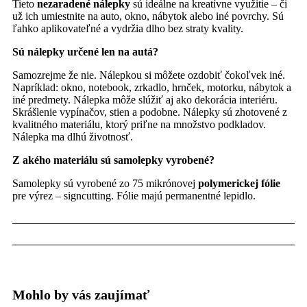
Tieto
nezaradené nálepky
sú ideálne na kreatívne využitie – či
už ich umiestnite na auto, okno, nábytok alebo iné povrchy. Sú
ľahko aplikovateľné a vydržia dlho bez straty kvality.
Sú nálepky určené len na autá?
Samozrejme že nie. Nálepkou si môžete ozdobiť čokoľvek iné.
Napríklad: okno, notebook, zrkadlo, hrnček, motorku, nábytok a
iné predmety. Nálepka môže slúžiť aj ako dekorácia interiéru.
Skrášlenie vypínačov, stien a podobne. Nálepky sú zhotovené z
kvalitného materiálu, ktorý priľne na množstvo podkladov.
Nálepka ma dlhú životnosť.
Z akého materiálu sú samolepky vyrobené?
Samolepky sú vyrobené zo 75 mikrónovej
polymerickej fólie
pre výrez – signcutting. Fólie majú permanentné lepidlo.
Mohlo by vás zaujímať