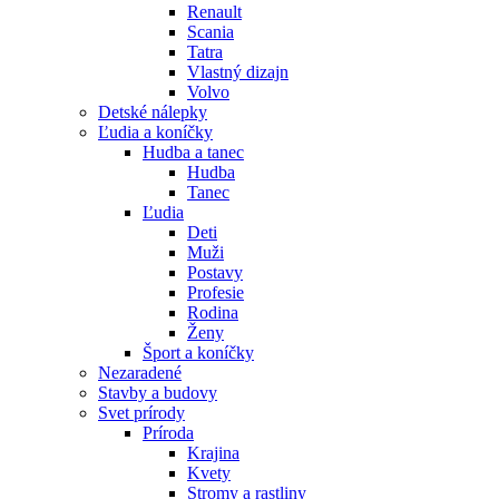
Renault
Scania
Tatra
Vlastný dizajn
Volvo
Detské nálepky
Ľudia a koníčky
Hudba a tanec
Hudba
Tanec
Ľudia
Deti
Muži
Postavy
Profesie
Rodina
Ženy
Šport a koníčky
Nezaradené
Stavby a budovy
Svet prírody
Príroda
Krajina
Kvety
Stromy a rastliny