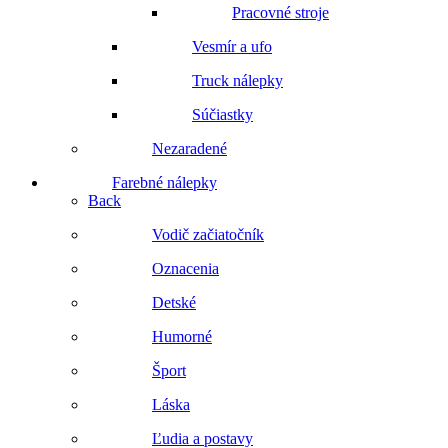
Pracovné stroje
Vesmír a ufo
Truck nálepky
Súčiastky
Nezaradené
Farebné nálepky
Back
Vodič začiatočník
Oznacenia
Detské
Humorné
Šport
Láska
Ľudia a postavy