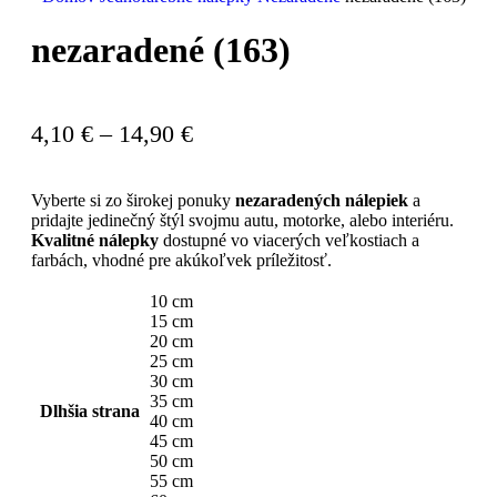
nezaradené (163)
4,10
€
–
14,90
€
Vyberte si zo širokej ponuky
nezaradených nálepiek
a
pridajte jedinečný štýl svojmu autu, motorke, alebo interiéru.
Kvalitné nálepky
dostupné vo viacerých veľkostiach a
farbách, vhodné pre akúkoľvek príležitosť.
10 cm
15 cm
20 cm
25 cm
30 cm
35 cm
Dlhšia strana
40 cm
45 cm
50 cm
55 cm