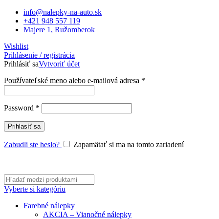
info@nalepky-na-auto.sk
+421 948 557 119
Majere 1, Ružomberok
Wishlist
Prihlásenie / registrácia
Prihlásiť sa
Vytvoriť účet
Používateľské meno alebo e-mailová adresa
*
Password
*
Prihlasíť sa
Zabudli ste heslo?
Zapamätať si ma na tomto zariadení
Vyberte si kategóriu
Farebné nálepky
AKCIA – Vianočné nálepky