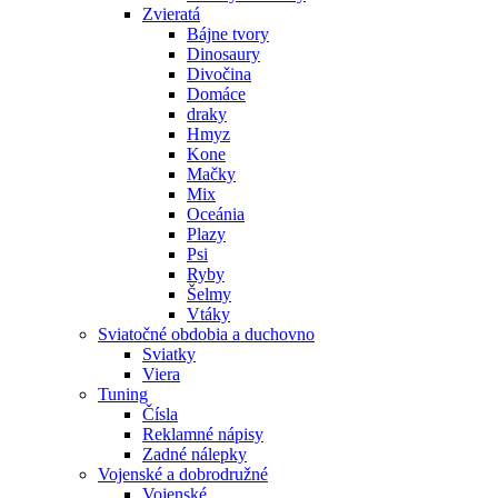
Zvieratá
Bájne tvory
Dinosaury
Divočina
Domáce
draky
Hmyz
Kone
Mačky
Mix
Oceánia
Plazy
Psi
Ryby
Šelmy
Vtáky
Sviatočné obdobia a duchovno
Sviatky
Viera
Tuning
Čísla
Reklamné nápisy
Zadné nálepky
Vojenské a dobrodružné
Vojenské