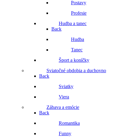
Postavy
Profesie
Hudba a tanec
Back
Hudba
Tanec
Šport a koníčky
Sviatočné obdobia a duchovno
Back
Sviatky
Viera
Zábava a emócie
Back
Romantika
Funny