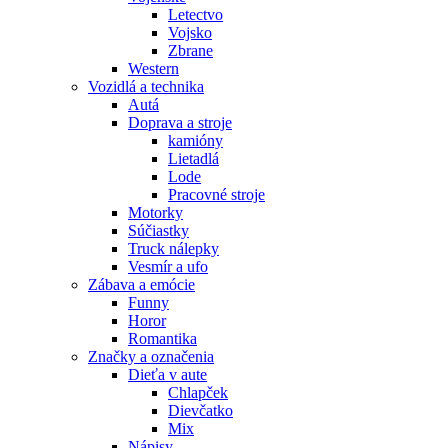
Letectvo
Vojsko
Zbrane
Western
Vozidlá a technika
Autá
Doprava a stroje
kamióny
Lietadlá
Lode
Pracovné stroje
Motorky
Súčiastky
Truck nálepky
Vesmír a ufo
Zábava a emócie
Funny
Horor
Romantika
Značky a označenia
Dieťa v aute
Chlapček
Dievčatko
Mix
Nápisy