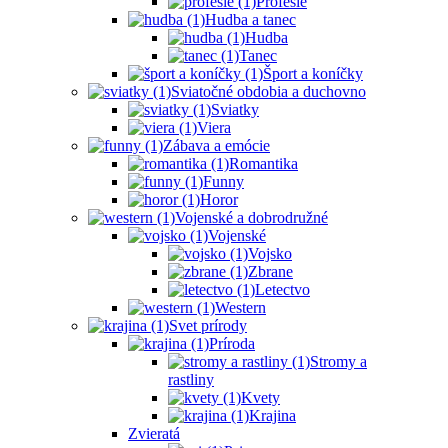
Profesie
Hudba a tanec
Hudba
Tanec
Šport a koníčky
Sviatočné obdobia a duchovno
Sviatky
Viera
Zábava a emócie
Romantika
Funny
Horor
Vojenské a dobrodružné
Vojenské
Vojsko
Zbrane
Letectvo
Western
Svet prírody
Príroda
Stromy a
rastliny
Kvety
Krajina
Zvieratá