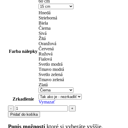
60 cm
Hnedá
Strieborná
Biela
Čierna
Sivá
Žltá
Oranžová
Červená
Farba nálepky
Ružová
Fialová
Svetlo modrá
Tmavo modrá
Svetlo zelená
Tmavo zelená
Zlatá
Zrkadlenie
Vymazať
Pridať do košíka
Popis možností
ktoré si vyberáte vyššie,