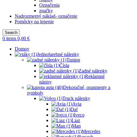
Označenia
značky
Nadrozmerný náklad- označenie
Pomôcky na lepenie
Search
0
items
0,00
€
Domov
Jednofarebné nálepky
Tuning
Čísla
Zadné nálepky
Reklamné
nápisy
Dekoračné, oranmenty a
symboly
Truck nálepky
Avia
Daf
Iveco
Liaz
Man
Mercedes
Renault