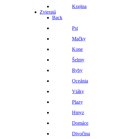
Krajina
Zvieratá
Back
Psi
Mačky
Kone
Šelmy
Ryby
Oceánia
Vtáky
Plazy
Hmyz
Domáce
Divočina