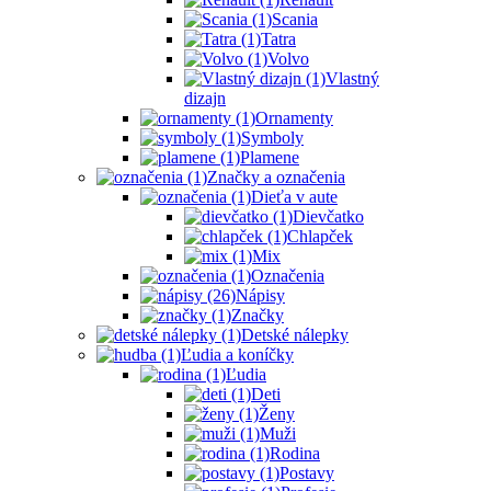
Scania
Tatra
Volvo
Vlastný
dizajn
Ornamenty
Symboly
Plamene
Značky a označenia
Dieťa v aute
Dievčatko
Chlapček
Mix
Označenia
Nápisy
Značky
Detské nálepky
Ľudia a koníčky
Ľudia
Deti
Ženy
Muži
Rodina
Postavy