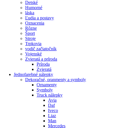
Detské
Humorné
láska
Ľudia a postavy
Oznacenia
Rôzne
Šport
Stroje
Trpkovia
vodič začiatočník
Vojenské
Zvieratá a príroda
Príroda
Zvieratá
Jednofarebné nálepky
Dekoračné, oranmenty a symboly
Ornamenty
Symboly
Truck nálepky
Avia
Daf
Iveco
Liaz
Man
Mercedes