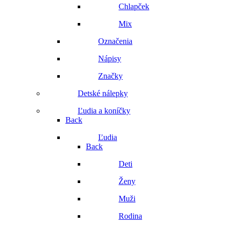
Chlapček
Mix
Označenia
Nápisy
Značky
Detské nálepky
Ľudia a koníčky
Back
Ľudia
Back
Deti
Ženy
Muži
Rodina