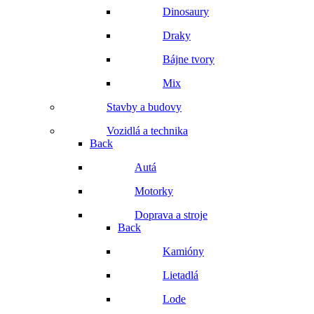
Dinosaury
Draky
Bájne tvory
Mix
Stavby a budovy
Vozidlá a technika
Back
Autá
Motorky
Doprava a stroje
Back
Kamióny
Lietadlá
Lode