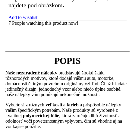
nájdete pod obrázkom
.
Add to wishlist
7
People watching this product now!
POPIS
Naše
nezaradené nálepky
predstavujú širokú škálu
rôznorodých motívov, ktoré dodajú vášmu autu, motorke,
domácnosti či iným povrchom originálny vzhľad. Či už hľadáte
jedinečný dizajn, jednoduchý vzor alebo niečo úplne osobité,
naše nálepky vám ponúkajú nekonečné možnosti.
Vyberte si z rôznych
veľkostí
a
farieb
a prispôsobte nálepky
vašim špecifickým potrebám. Naše produkty sú vyrobené z
kvalitnej
polymerickej fólie
, ktorá zaručuje dlhú životnosť a
odolnosť voči poveternostným vplyvom, čím sú vhodné aj na
vonkajšie použitie.