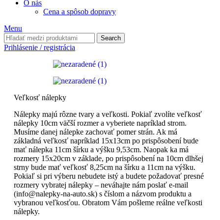
O nás
Cena a spôsob dopravy
Menu
Search
Prihlásenie / registrácia
Veľkosť nálepky
Nálepky majú rôzne tvary a veľkosti. Pokiaľ zvolíte veľkosť
nálepky 10cm väčší rozmer a vyberiete napríklad strom.
Musíme danej nálepke zachovať pomer strán. Ak má
základná veľkosť napríklad 15x13cm po prispôsobení bude
mať nálepka 11cm šírku a výšku 9,53cm. Naopak ka má
rozmery 15x20cm v základe, po prispôsobení na 10cm dlhšej
strny bude mať veľkosť 8,25cm na šírku a 11cm na výšku.
Pokiaľ si pri výberu nebudete istý a budete požadovať presné
rozmery vybratej nálepky – neváhajte nám poslať e-mail
(info@nalepky-na-auto.sk) s číslom a názvom produktu a
vybranou veľkosťou. Obratom Vám pošleme reálne veľkosti
nálepky.