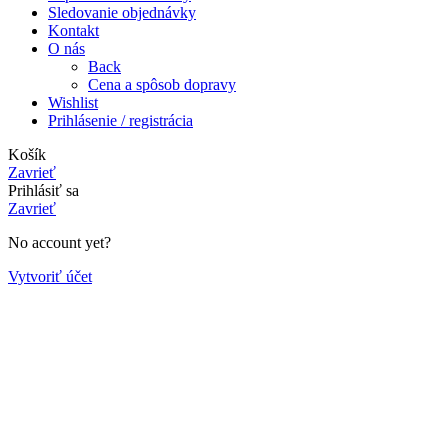
Sledovanie objednávky
Kontakt
O nás
Back
Cena a spôsob dopravy
Wishlist
Prihlásenie / registrácia
Košík
Zavrieť
Prihlásiť sa
Zavrieť
No account yet?
Vytvoriť účet