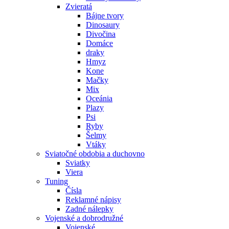
Zvieratá
Bájne tvory
Dinosaury
Divočina
Domáce
draky
Hmyz
Kone
Mačky
Mix
Oceánia
Plazy
Psi
Ryby
Šelmy
Vtáky
Sviatočné obdobia a duchovno
Sviatky
Viera
Tuning
Čísla
Reklamné nápisy
Zadné nálepky
Vojenské a dobrodružné
Vojenské