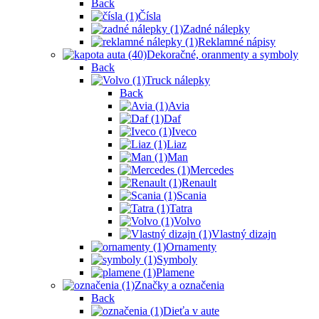
Back
Čísla
Zadné nálepky
Reklamné nápisy
Dekoračné, oranmenty a symboly
Back
Truck nálepky
Back
Avia
Daf
Iveco
Liaz
Man
Mercedes
Renault
Scania
Tatra
Volvo
Vlastný dizajn
Ornamenty
Symboly
Plamene
Značky a označenia
Back
Dieťa v aute