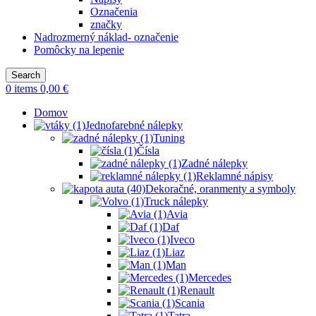
Označenia
značky
Nadrozmerný náklad- označenie
Pomôcky na lepenie
Search
0
items
0,00
€
Domov
Jednofarebné nálepky
Tuning
Čísla
Zadné nálepky
Reklamné nápisy
Dekoračné, oranmenty a symboly
Truck nálepky
Avia
Daf
Iveco
Liaz
Man
Mercedes
Renault
Scania
Tatra