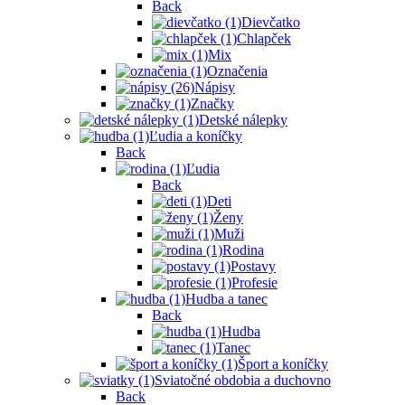
Back
Dievčatko
Chlapček
Mix
Označenia
Nápisy
Značky
Detské nálepky
Ľudia a koníčky
Back
Ľudia
Back
Deti
Ženy
Muži
Rodina
Postavy
Profesie
Hudba a tanec
Back
Hudba
Tanec
Šport a koníčky
Sviatočné obdobia a duchovno
Back