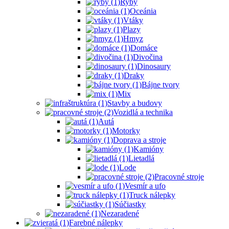
Ryby
Oceánia
Vtáky
Plazy
Hmyz
Domáce
Divočina
Dinosaury
Draky
Bájne tvory
Mix
Stavby a budovy
Vozidlá a technika
Autá
Motorky
Doprava a stroje
Kamióny
Lietadlá
Lode
Pracovné stroje
Vesmír a ufo
Truck nálepky
Súčiastky
Nezaradené
Farebné nálepky