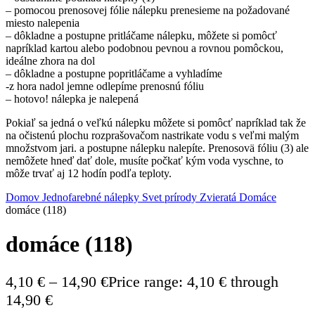
– pomocou prenosovej fólie nálepku prenesieme na požadované
miesto nalepenia
– dôkladne a postupne pritláčame nálepku, môžete si pomôcť
napríklad kartou alebo podobnou pevnou a rovnou pomôckou,
ideálne zhora na dol
– dôkladne a postupne popritláčame a vyhladíme
-z hora nadol jemne odlepíme prenosnú fóliu
– hotovo! nálepka je nalepená
Pokiaľ sa jedná o veľkú nálepku môžete si pomôcť napríklad tak že
na očistenú plochu rozprašovačom nastrikate vodu s veľmi malým
množstvom jari. a postupne nálepku nalepíte. Prenosovä fóliu (3) ale
nemôžete hneď dať dole, musíte počkať kým voda vyschne, to
môže trvať aj 12 hodín podľa teploty.
Domov
Jednofarebné nálepky
Svet prírody
Zvieratá
Domáce
domáce (118)
domáce (118)
4,10
€
–
14,90
€
Price range: 4,10 € through
14,90 €