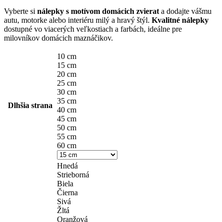
Vyberte si
nálepky s motívom domácich zvierat
a dodajte vášmu
autu, motorke alebo interiéru milý a hravý štýl.
Kvalitné nálepky
dostupné vo viacerých veľkostiach a farbách, ideálne pre
milovníkov domácich maznáčikov.
10 cm
15 cm
20 cm
25 cm
30 cm
35 cm
Dlhšia strana
40 cm
45 cm
50 cm
55 cm
60 cm
Hnedá
Strieborná
Biela
Čierna
Sivá
Žltá
Oranžová