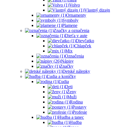
Volvo
Vlastný dizajn
Ornamenty
Symboly
Plamene
Značky a označenia
Dieťa v aute
Dievčatko
Chlapček
Mix
Označenia
Nápisy
Značky
Detské nálepky
Ľudia a koníčky
Ľudia
Deti
Ženy
Muži
Rodina
Postavy
Profesie
Hudba a tanec
Hudba