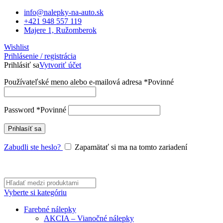
info@nalepky-na-auto.sk
+421 948 557 119
Majere 1, Ružomberok
Wishlist
Prihlásenie / registrácia
Prihlásiť sa
Vytvoriť účet
Používateľské meno alebo e-mailová adresa
*
Povinné
Password
*
Povinné
Prihlasíť sa
Zabudli ste heslo?
Zapamätať si ma na tomto zariadení
Vyberte si kategóriu
Farebné nálepky
AKCIA – Vianočné nálepky