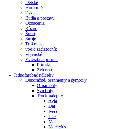
Detské
Humorné
láska
Ľudia a postavy
Oznacenia
Rôzne
Šport
Stroje
Trpkovia
vodič začiatočník
Vojenské
Zvieratá a príroda
Príroda
Zvieratá
Jednofarebné nálepky
Dekoračné, oranmenty a symboly
Ornamenty
Symboly
Truck nálepky
Avia
Daf
Iveco
Liaz
Man
Mercedes