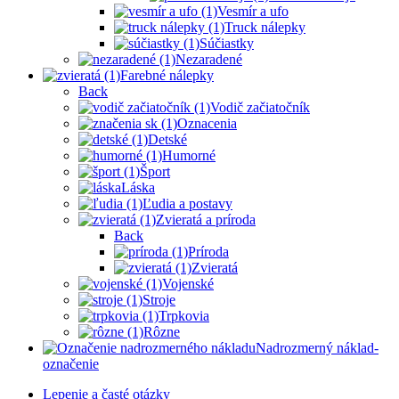
Vesmír a ufo
Truck nálepky
Súčiastky
Nezaradené
Farebné nálepky
Back
Vodič začiatočník
Oznacenia
Detské
Humorné
Šport
Láska
Ľudia a postavy
Zvieratá a príroda
Back
Príroda
Zvieratá
Vojenské
Stroje
Trpkovia
Rôzne
Nadrozmerný náklad-
označenie
Lepenie a časté otázky