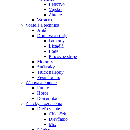
Letectvo
Vojsko
Zbrane
Western
Vozidlá a technika
Autá
Doprava a stroje
kamióny
Lietadlá
Lode
Pracovné stroje
Motorky
Súčiastky
Truck nálepky
Vesmír a ufo
Zábava a emócie
Funny
Horor
Romantika
Značky a označenia
Dieťa v aute
Chlapček
Dievčatko
Mix
Nápisy