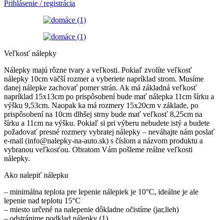
Prihlásenie / registrácia
Veľkosť nálepky
Nálepky majú rôzne tvary a veľkosti. Pokiaľ zvolíte veľkosť
nálepky 10cm väčší rozmer a vyberiete napríklad strom. Musíme
danej nálepke zachovať pomer strán. Ak má základná veľkosť
napríklad 15x13cm po prispôsobení bude mať nálepka 11cm šírku a
výšku 9,53cm. Naopak ka má rozmery 15x20cm v základe, po
prispôsobení na 10cm dlhšej strny bude mať veľkosť 8,25cm na
šírku a 11cm na výšku. Pokiaľ si pri výberu nebudete istý a budete
požadovať presné rozmery vybratej nálepky – neváhajte nám poslať
e-mail (info@nalepky-na-auto.sk) s číslom a názvom produktu a
vybranou veľkosťou. Obratom Vám pošleme reálne veľkosti
nálepky.
Ako nalepiť nálepku
– minimálna teplota pre lepenie nálepiek je 10°C, ideálne je ale
lepenie nad teplotu 15°C
– miesto určené na nalepenie dôkladne očistíme (jar,lieh)
– odstránime podklad nálepky (1)