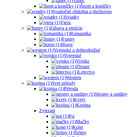
Tanec
Šport a koníčky
Sviatočné obdobia a duchovno
Sviatky
Viera
Zábava a emócie
Romantika
Funny
Horor
Vojenské a dobrodružné
Vojenské
Vojsko
Zbrane
Letectvo
Western
Svet prírody
Príroda
Stromy a rastliny
Kvety
Krajina
Zvieratá
Psi
Mačky
Kone
Šelmy