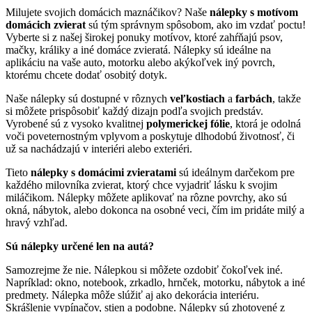
Milujete svojich domácich maznáčikov? Naše
nálepky s motívom
domácich zvierat
sú tým správnym spôsobom, ako im vzdať poctu!
Vyberte si z našej širokej ponuky motívov, ktoré zahŕňajú psov,
mačky, králiky a iné domáce zvieratá. Nálepky sú ideálne na
aplikáciu na vaše auto, motorku alebo akýkoľvek iný povrch,
ktorému chcete dodať osobitý dotyk.
Naše nálepky sú dostupné v rôznych
veľkostiach
a
farbách
, takže
si môžete prispôsobiť každý dizajn podľa svojich predstáv.
Vyrobené sú z vysoko kvalitnej
polymerickej fólie
, ktorá je odolná
voči poveternostným vplyvom a poskytuje dlhodobú životnosť, či
už sa nachádzajú v interiéri alebo exteriéri.
Tieto
nálepky s domácimi zvieratami
sú ideálnym darčekom pre
každého milovníka zvierat, ktorý chce vyjadriť lásku k svojim
miláčikom. Nálepky môžete aplikovať na rôzne povrchy, ako sú
okná, nábytok, alebo dokonca na osobné veci, čím im pridáte milý a
hravý vzhľad.
Sú nálepky určené len na autá?
Samozrejme že nie. Nálepkou si môžete ozdobiť čokoľvek iné.
Napríklad: okno, notebook, zrkadlo, hrnček, motorku, nábytok a iné
predmety. Nálepka môže slúžiť aj ako dekorácia interiéru.
Skrášlenie vypínačov, stien a podobne. Nálepky sú zhotovené z