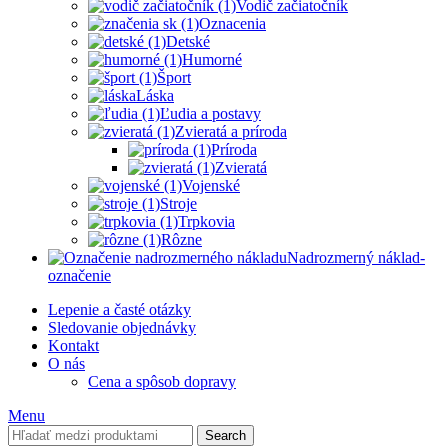
Vodič začiatočník
Oznacenia
Detské
Humorné
Šport
Láska
Ľudia a postavy
Zvieratá a príroda
Príroda
Zvieratá
Vojenské
Stroje
Trpkovia
Rôzne
Nadrozmerný náklad-
označenie
Lepenie a časté otázky
Sledovanie objednávky
Kontakt
O nás
Cena a spôsob dopravy
Menu
Search