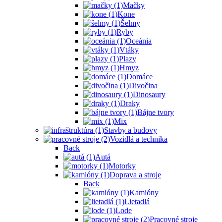
Mačky
Kone
Šelmy
Ryby
Oceánia
Vtáky
Plazy
Hmyz
Domáce
Divočina
Dinosaury
Draky
Bájne tvory
Mix
Stavby a budovy
Vozidlá a technika
Back
Autá
Motorky
Doprava a stroje
Back
Kamióny
Lietadlá
Lode
Pracovné stroje