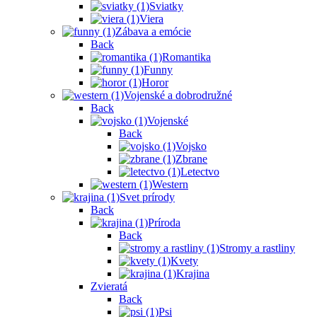
Sviatky
Viera
Zábava a emócie
Back
Romantika
Funny
Horor
Vojenské a dobrodružné
Back
Vojenské
Back
Vojsko
Zbrane
Letectvo
Western
Svet prírody
Back
Príroda
Back
Stromy a rastliny
Kvety
Krajina
Zvieratá
Back
Psi