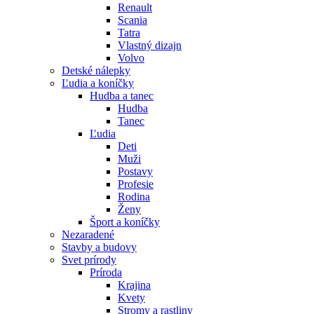
Renault
Scania
Tatra
Vlastný dizajn
Volvo
Detské nálepky
Ľudia a koníčky
Hudba a tanec
Hudba
Tanec
Ľudia
Deti
Muži
Postavy
Profesie
Rodina
Ženy
Šport a koníčky
Nezaradené
Stavby a budovy
Svet prírody
Príroda
Krajina
Kvety
Stromy a rastliny