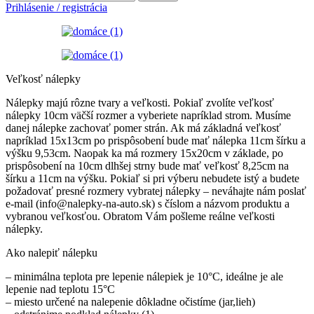
Prihlásenie / registrácia
Veľkosť nálepky
Nálepky majú rôzne tvary a veľkosti. Pokiaľ zvolíte veľkosť
nálepky 10cm väčší rozmer a vyberiete napríklad strom. Musíme
danej nálepke zachovať pomer strán. Ak má základná veľkosť
napríklad 15x13cm po prispôsobení bude mať nálepka 11cm šírku a
výšku 9,53cm. Naopak ka má rozmery 15x20cm v základe, po
prispôsobení na 10cm dlhšej strny bude mať veľkosť 8,25cm na
šírku a 11cm na výšku. Pokiaľ si pri výberu nebudete istý a budete
požadovať presné rozmery vybratej nálepky – neváhajte nám poslať
e-mail (info@nalepky-na-auto.sk) s číslom a názvom produktu a
vybranou veľkosťou. Obratom Vám pošleme reálne veľkosti
nálepky.
Ako nalepiť nálepku
– minimálna teplota pre lepenie nálepiek je 10°C, ideálne je ale
lepenie nad teplotu 15°C
– miesto určené na nalepenie dôkladne očistíme (jar,lieh)