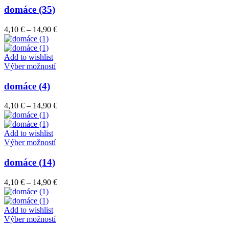
stránke
má
domáce (35)
produktu.
viacero
variantov.
Price
4,10
€
–
14,90
€
Možnosti
range:
si
4,10 €
môžete
through
Add to wishlist
vybrať
Tento
14,90 €
Výber možností
na
produkt
stránke
má
domáce (4)
produktu.
viacero
variantov.
Price
4,10
€
–
14,90
€
Možnosti
range:
si
4,10 €
môžete
through
Add to wishlist
vybrať
Tento
14,90 €
Výber možností
na
produkt
stránke
má
domáce (14)
produktu.
viacero
variantov.
Price
4,10
€
–
14,90
€
Možnosti
range:
si
4,10 €
môžete
through
Add to wishlist
vybrať
Tento
14,90 €
Výber možností
na
produkt