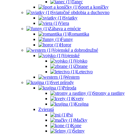
Tanec
Šport a koníčky
Sviatočné obdobia a duchovno
Sviatky
Viera
Zábava a emócie
Romantika
Funny
Horor
Vojenské a dobrodružné
Vojenské
Vojsko
Zbrane
Letectvo
Western
Svet prírody
Príroda
Stromy a rastliny
Kvety
Krajina
Zvieratá
Psi
Mačky
Kone
Šelmy