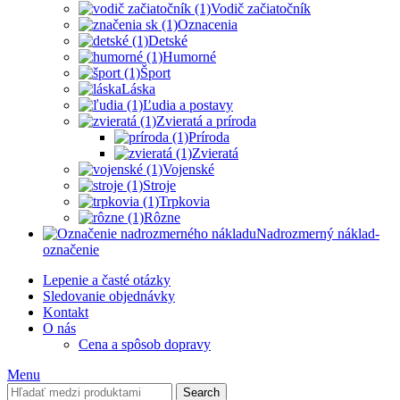
Vodič začiatočník
Oznacenia
Detské
Humorné
Šport
Láska
Ľudia a postavy
Zvieratá a príroda
Príroda
Zvieratá
Vojenské
Stroje
Trpkovia
Rôzne
Nadrozmerný náklad-
označenie
Lepenie a časté otázky
Sledovanie objednávky
Kontakt
O nás
Cena a spôsob dopravy
Menu
Search