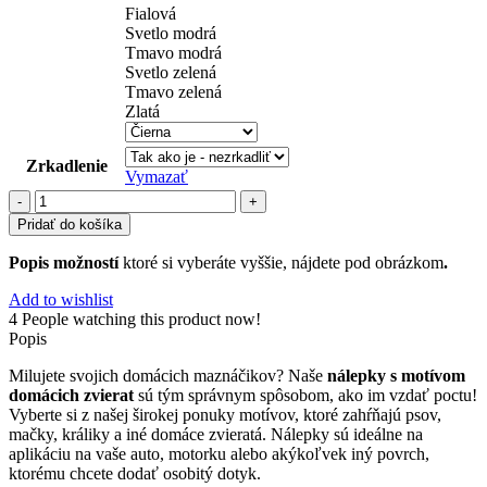
Fialová
Svetlo modrá
Tmavo modrá
Svetlo zelená
Tmavo zelená
Zlatá
Zrkadlenie
Vymazať
množstvo
domáce
Pridať do košíka
(31)
Popis možností
ktoré si vyberáte vyššie, nájdete pod obrázkom
.
Add to wishlist
4
People watching this product now!
Popis
Milujete svojich domácich maznáčikov? Naše
nálepky s motívom
domácich zvierat
sú tým správnym spôsobom, ako im vzdať poctu!
Vyberte si z našej širokej ponuky motívov, ktoré zahŕňajú psov,
mačky, králiky a iné domáce zvieratá. Nálepky sú ideálne na
aplikáciu na vaše auto, motorku alebo akýkoľvek iný povrch,
ktorému chcete dodať osobitý dotyk.