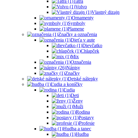
Tatra
Volvo
Vlastný dizajn
Ornamenty
Symboly
Plamene
Značky a označenia
Dieťa v aute
Dievčatko
Chlapček
Mix
Označenia
Nápisy
Značky
Detské nálepky
Ľudia a koníčky
Ľudia
Deti
Ženy
Muži
Rodina
Postavy
Profesie
Hudba a tanec
Hudba