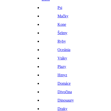
Psi
Mačky
Kone
Šelmy
Ryby
Oceánia
Vtáky
Plazy
Hmyz
Domáce
Divočina
Dinosaury
Draky