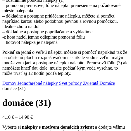
– odstránime podklad nálepky (1)
– pomocou prenosovej fólie nálepku prenesieme na požadované
miesto nalepenia
– dôkladne a postupne pritláčame nálepku, môžete si pomôcť
napríklad kartou alebo podobnou pevnou a rovnou pomôckou,
ideálne zhora na dol
– dôkladne a postupne popritláčame a vyhladíme
-z hora nadol jemne odlepíme prenosnú fóliu
– hotovo! nálepka je nalepená
Pokiaľ sa jedná o veľkú nálepku môžete si pomôcť napríklad tak že
na očistenú plochu rozprašovačom nastrikate vodu s veľmi malým
množstvom jari. a postupne nálepku nalepíte. Prenosovä fóliu (3) ale
nemôžete hneď dať dole, musíte počkať kým voda vyschne, to
môže trvať aj 12 hodín podľa teploty.
Domov
Jednofarebné nálepky
Svet prírody
Zvieratá
Domáce
domáce (31)
domáce (31)
Price
4,10
€
–
14,90
€
range:
Vyberte si
nálepky s motívom domácich zvierat
a dodajte vášmu
4,10 €