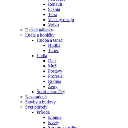
Renault
Scania
Tatra
Vlastný dizajn
Volvo
Detské nálepky
Ľudia a koníčky
Hudba a tanec
Hudba
Tanec
Ľudia
Deti
Muži
Postavy
Profesie
Rodina
Ženy
Šport a koníčky
Nezaradené
Stavby a budovy
Svet prírody
Príroda
Krajina
Kvety
Stromy a rastliny