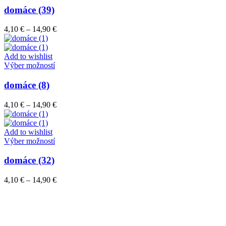
stránke
má
domáce (39)
produktu.
viacero
variantov.
Price
4,10
€
–
14,90
€
Možnosti
range:
si
4,10 €
môžete
through
Add to wishlist
vybrať
Tento
14,90 €
Výber možností
na
produkt
stránke
má
domáce (8)
produktu.
viacero
variantov.
Price
4,10
€
–
14,90
€
Možnosti
range:
si
4,10 €
môžete
through
Add to wishlist
vybrať
Tento
14,90 €
Výber možností
na
produkt
stránke
má
domáce (32)
produktu.
viacero
variantov.
Price
4,10
€
–
14,90
€
Možnosti
range:
si
4,10 €
môžete
through
vybrať
14,90 €
na