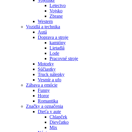
Vojenské
Letectvo
Vojsko
Zbrane
Western
Vozidlá a technika
Autá
Doprava a stroje
kamióny
Lietadlá
Lode
Pracovné stroje
Motorky
Súčiastky
Truck nálepky
Vesmír a ufo
Zábava a emócie
Funny
Horor
Romantika
Značky a označenia
Dieťa v aute
Chlapček
Dievčatko
Mix