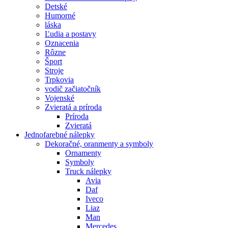
Detské
Humorné
láska
Ľudia a postavy
Oznacenia
Rôzne
Šport
Stroje
Trpkovia
vodič začiatočník
Vojenské
Zvieratá a príroda
Príroda
Zvieratá
Jednofarebné nálepky
Dekoračné, oranmenty a symboly
Ornamenty
Symboly
Truck nálepky
Avia
Daf
Iveco
Liaz
Man
Mercedes