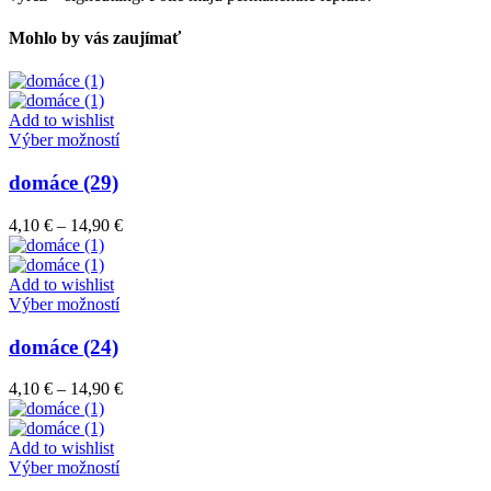
Mohlo by vás zaujímať
Add to wishlist
Tento
Výber možností
produkt
má
domáce (29)
viacero
variantov.
Price
4,10
€
–
14,90
€
Možnosti
range:
si
4,10 €
môžete
through
Add to wishlist
vybrať
Tento
14,90 €
Výber možností
na
produkt
stránke
má
domáce (24)
produktu.
viacero
variantov.
Price
4,10
€
–
14,90
€
Možnosti
range:
si
4,10 €
môžete
through
Add to wishlist
vybrať
Tento
14,90 €
Výber možností
na
produkt