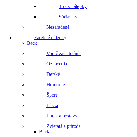
Truck nálepky
Súčiastky
Nezaradené
Farebné nálepky
Back
Vodič začiatočník
Oznacenia
Detské
Humorné
Šport
Láska
Ľudia a postavy
Zvieratá a príroda
Back