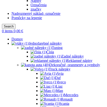
Nápisy
Označenia
značky
Nadrozmerný náklad- označenie
Pomôcky na lepenie
Search
0
items
0,00
€
Domov
Jednofarebné nálepky
Tuning
Čísla
Zadné nálepky
Reklamné nápisy
Dekoračné, oranmenty a symboly
Truck nálepky
Avia
Daf
Iveco
Liaz
Man
Mercedes
Renault
Scania