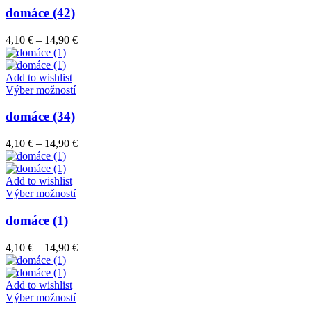
stránke
má
domáce (42)
produktu.
viacero
variantov.
Price
4,10
€
–
14,90
€
Možnosti
range:
si
4,10 €
môžete
through
Add to wishlist
vybrať
Tento
14,90 €
Výber možností
na
produkt
stránke
má
domáce (34)
produktu.
viacero
variantov.
Price
4,10
€
–
14,90
€
Možnosti
range:
si
4,10 €
môžete
through
Add to wishlist
vybrať
Tento
14,90 €
Výber možností
na
produkt
stránke
má
domáce (1)
produktu.
viacero
variantov.
Price
4,10
€
–
14,90
€
Možnosti
range:
si
4,10 €
môžete
through
Add to wishlist
vybrať
Tento
14,90 €
Výber možností
na
produkt