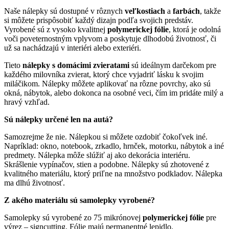
Naše nálepky sú dostupné v rôznych
veľkostiach
a
farbách
, takže
si môžete prispôsobiť každý dizajn podľa svojich predstáv.
Vyrobené sú z vysoko kvalitnej
polymerickej fólie
, ktorá je odolná
voči poveternostným vplyvom a poskytuje dlhodobú životnosť, či
už sa nachádzajú v interiéri alebo exteriéri.
Tieto
nálepky s domácimi zvieratami
sú ideálnym darčekom pre
každého milovníka zvierat, ktorý chce vyjadriť lásku k svojim
miláčikom. Nálepky môžete aplikovať na rôzne povrchy, ako sú
okná, nábytok, alebo dokonca na osobné veci, čím im pridáte milý a
hravý vzhľad.
Sú nálepky určené len na autá?
Samozrejme že nie. Nálepkou si môžete ozdobiť čokoľvek iné.
Napríklad: okno, notebook, zrkadlo, hrnček, motorku, nábytok a iné
predmety. Nálepka môže slúžiť aj ako dekorácia interiéru.
Skrášlenie vypínačov, stien a podobne. Nálepky sú zhotovené z
kvalitného materiálu, ktorý priľne na množstvo podkladov. Nálepka
ma dlhú životnosť.
Z akého materiálu sú samolepky vyrobené?
Samolepky sú vyrobené zo 75 mikrónovej
polymerickej fólie
pre
výrez – signcutting. Fólie majú permanentné lepidlo.