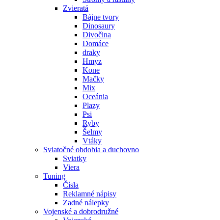
Zvieratá
Bájne tvory
Dinosaury
Divočina
Domáce
draky
Hmyz
Kone
Mačky
Mix
Oceánia
Plazy
Psi
Ryby
Šelmy
Vtáky
Sviatočné obdobia a duchovno
Sviatky
Viera
Tuning
Čísla
Reklamné nápisy
Zadné nálepky
Vojenské a dobrodružné