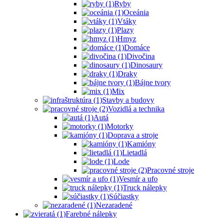
Ryby
Oceánia
Vtáky
Plazy
Hmyz
Domáce
Divočina
Dinosaury
Draky
Bájne tvory
Mix
Stavby a budovy
Vozidlá a technika
Autá
Motorky
Doprava a stroje
Kamióny
Lietadlá
Lode
Pracovné stroje
Vesmír a ufo
Truck nálepky
Súčiastky
Nezaradené
Farebné nálepky