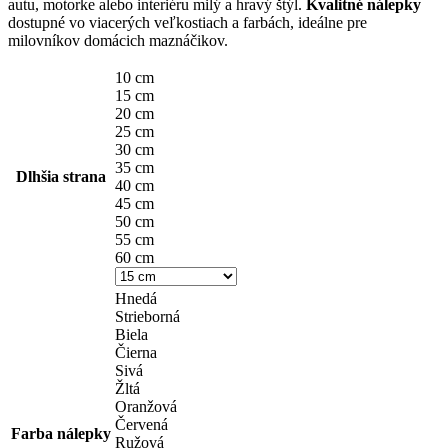
autu, motorke alebo interiéru milý a hravý štýl.
Kvalitné nálepky
through
dostupné vo viacerých veľkostiach a farbách, ideálne pre
14,90 €
milovníkov domácich maznáčikov.
10 cm
15 cm
20 cm
25 cm
30 cm
35 cm
Dlhšia strana
40 cm
45 cm
50 cm
55 cm
60 cm
Hnedá
Strieborná
Biela
Čierna
Sivá
Žltá
Oranžová
Červená
Farba nálepky
Ružová