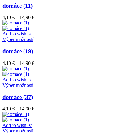
stránke
má
domáce (11)
produktu.
viacero
variantov.
Price
4,10
€
–
14,90
€
Možnosti
range:
si
4,10 €
môžete
through
Add to wishlist
vybrať
Tento
14,90 €
Výber možností
na
produkt
stránke
má
domáce (19)
produktu.
viacero
variantov.
Price
4,10
€
–
14,90
€
Možnosti
range:
si
4,10 €
môžete
through
Add to wishlist
vybrať
Tento
14,90 €
Výber možností
na
produkt
stránke
má
domáce (37)
produktu.
viacero
variantov.
Price
4,10
€
–
14,90
€
Možnosti
range:
si
4,10 €
môžete
through
Add to wishlist
vybrať
Tento
14,90 €
Výber možností
na
produkt