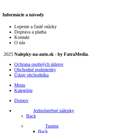
stránke
produktu.
Informácie a návody
Lepenie a časté otázky
Doprava a platba
Kontakt
O nás
2025
Nalepky-na-auto.sk - by FatraMedia
.
Ochrana osobných údajov
Obchodné podmienky
Údaje obchodníka
Menu
Kategórie
Domov
Jednofarebné nálepky
Back
Tuning
Back