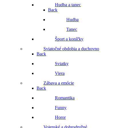
Hudba a tanec
Back
Hudba
Tanec
Šport a koníčky
Sviatočné obdobia a duchovno
Back
Sviatky
Viera
Zábava a emócie
Back
Romantika
Funny
Horor
Vojenské a dobrodružné