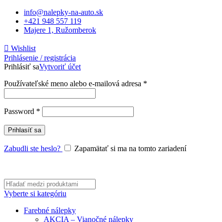
info@nalepky-na-auto.sk
+421 948 557 119
Majere 1, Ružomberok
Wishlist
Prihlásenie / registrácia
Prihlásiť sa
Vytvoriť účet
Povinné
Používateľské meno alebo e-mailová adresa
*
Povinné
Password
*
Prihlasíť sa
Zabudli ste heslo?
Zapamätať si ma na tomto zariadení
Vyberte si kategóriu
Farebné nálepky
AKCIA – Vianočné nálepky