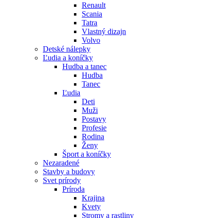
Renault
Scania
Tatra
Vlastný dizajn
Volvo
Detské nálepky
Ľudia a koníčky
Hudba a tanec
Hudba
Tanec
Ľudia
Deti
Muži
Postavy
Profesie
Rodina
Ženy
Šport a koníčky
Nezaradené
Stavby a budovy
Svet prírody
Príroda
Krajina
Kvety
Stromy a rastliny