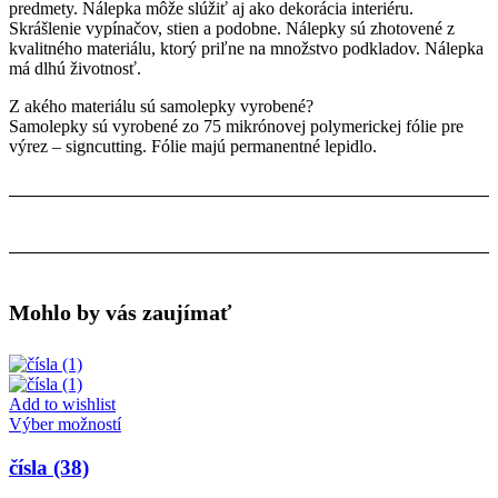
predmety. Nálepka môže slúžiť aj ako dekorácia interiéru.
Skrášlenie vypínačov, stien a podobne. Nálepky sú zhotovené z
kvalitného materiálu, ktorý priľne na množstvo podkladov. Nálepka
má dlhú životnosť.
Z akého materiálu sú samolepky vyrobené?
Samolepky sú vyrobené zo 75 mikrónovej polymerickej fólie pre
výrez – signcutting. Fólie majú permanentné lepidlo.
Mohlo by vás zaujímať
Add to wishlist
Tento
Výber možností
produkt
má
čísla (38)
viacero