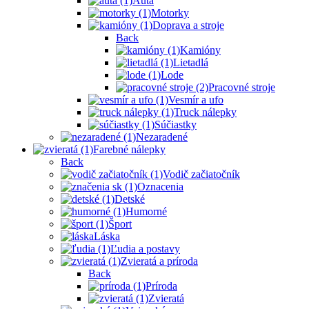
Autá
Motorky
Doprava a stroje
Back
Kamióny
Lietadlá
Lode
Pracovné stroje
Vesmír a ufo
Truck nálepky
Súčiastky
Nezaradené
Farebné nálepky
Back
Vodič začiatočník
Oznacenia
Detské
Humorné
Šport
Láska
Ľudia a postavy
Zvieratá a príroda
Back
Príroda
Zvieratá