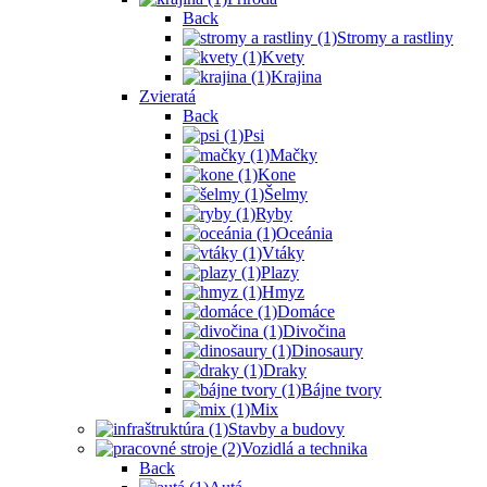
Back
Stromy a rastliny
Kvety
Krajina
Zvieratá
Back
Psi
Mačky
Kone
Šelmy
Ryby
Oceánia
Vtáky
Plazy
Hmyz
Domáce
Divočina
Dinosaury
Draky
Bájne tvory
Mix
Stavby a budovy
Vozidlá a technika
Back