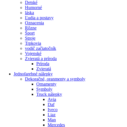
Detské
Humorné
láska
Ľudia a postavy
Oznacenia
Rôzne
Šport
Stroje
Trpkovia
vodič začiatočník
Vojenské
Zvieratá a príroda
Príroda
Zvieratá
Jednofarebné nálepky
Dekoračné, oranmenty a symboly
Ornamenty
Symboly
Truck nálepky
Avia
Daf
Iveco
Liaz
Man
Mercedes