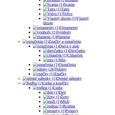
Scania
Tatra
Volvo
Vlastný
dizajn
Ornamenty
Symboly
Plamene
Značky a označenia
Dieťa v aute
Dievčatko
Chlapček
Mix
Označenia
Nápisy
Značky
Detské nálepky
Ľudia a koníčky
Ľudia
Deti
Ženy
Muži
Rodina
Postavy