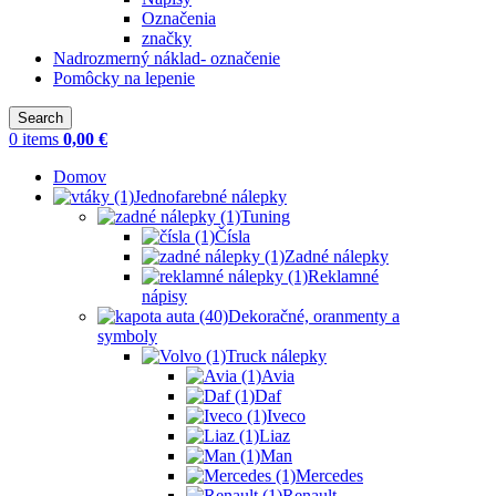
Označenia
značky
Nadrozmerný náklad- označenie
Pomôcky na lepenie
Search
0
items
0,00
€
Domov
Jednofarebné nálepky
Tuning
Čísla
Zadné nálepky
Reklamné
nápisy
Dekoračné, oranmenty a
symboly
Truck nálepky
Avia
Daf
Iveco
Liaz
Man
Mercedes
Renault