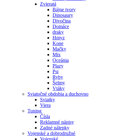
Zvieratá
Bájne tvory
Dinosaury
Divočina
Domáce
draky
Hmyz
Kone
Mačky
Mix
Oceánia
Plazy
Psi
Ryby
Šelmy
Vtáky
Sviatočné obdobia a duchovno
Sviatky
Viera
Tuning
Čísla
Reklamné nápisy
Zadné nálepky
Vojenské a dobrodružné
Vojenské