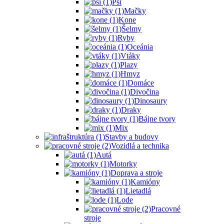
Psi
Mačky
Kone
Šelmy
Ryby
Oceánia
Vtáky
Plazy
Hmyz
Domáce
Divočina
Dinosaury
Draky
Bájne tvory
Mix
Stavby a budovy
Vozidlá a technika
Autá
Motorky
Doprava a stroje
Kamióny
Lietadlá
Lode
Pracovné
stroje