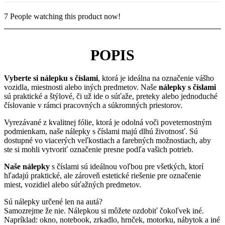
7
People watching this product now!
POPIS
Vyberte si nálepku s číslami
, ktorá je ideálna na označenie vášho
vozidla, miestnosti alebo iných predmetov. Naše
nálepky s číslami
sú praktické a štýlové, či už ide o súťaže, preteky alebo jednoduché
číslovanie v rámci pracovných a súkromných priestorov.
Vyrezávané z kvalitnej fólie, ktorá je odolná voči poveternostným
podmienkam, naše nálepky s číslami majú dlhú životnosť. Sú
dostupné vo viacerých veľkostiach a farebných možnostiach, aby
ste si mohli vytvoriť označenie presne podľa vašich potrieb.
Naše nálepky
s číslami sú ideálnou voľbou pre všetkých, ktorí
hľadajú praktické, ale zároveň estetické riešenie pre označenie
miest, vozidiel alebo súťažných predmetov.
Sú nálepky určené len na autá?
Samozrejme že nie. Nálepkou si môžete ozdobiť čokoľvek iné.
Napríklad: okno, notebook, zrkadlo, hrnček, motorku, nábytok a iné