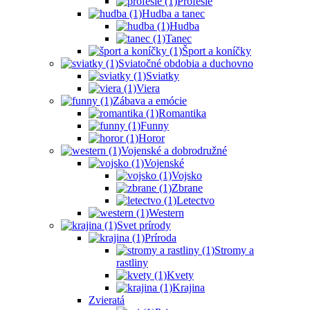
Profesie
Hudba a tanec
Hudba
Tanec
Šport a koníčky
Sviatočné obdobia a duchovno
Sviatky
Viera
Zábava a emócie
Romantika
Funny
Horor
Vojenské a dobrodružné
Vojenské
Vojsko
Zbrane
Letectvo
Western
Svet prírody
Príroda
Stromy a
rastliny
Kvety
Krajina
Zvieratá