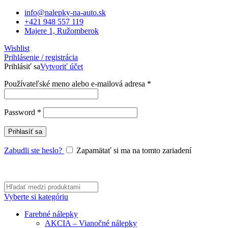
info@nalepky-na-auto.sk
+421 948 557 119
Majere 1, Ružomberok
Wishlist
Prihlásenie / registrácia
Prihlásiť sa
Vytvoriť účet
Povinné
Používateľské meno alebo e-mailová adresa
*
Povinné
Password
*
Prihlasíť sa
Zabudli ste heslo?
Zapamätať si ma na tomto zariadení
Vyberte si kategóriu
Farebné nálepky
AKCIA – Vianočné nálepky