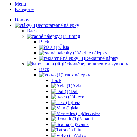
Menu
Kategórie
Domov
Jednofarebné nálepky
Back
Tuning
Back
Čísla
Zadné nálepky
Reklamné nápisy
Dekoračné, oranmenty a symboly
Back
Truck nálepky
Back
Avia
Daf
Iveco
Liaz
Man
Mercedes
Renault
Scania
Tatra
Volvo