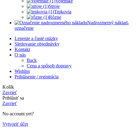
Vojenské
Stroje
Trpkovia
Rôzne
Nadrozmerný náklad-
označenie
Lepenie a časté otázky
Sledovanie objednávky
Kontakt
O nás
Back
Cena a spôsob dopravy
Wishlist
Prihlásenie / registrácia
Košík
Zavrieť
Prihlásiť sa
Zavrieť
No account yet?
Vytvoriť účet