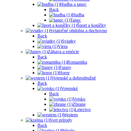
Hudba a tanec
Back
Hudba
Tanec
Šport a koníčky
Sviatočné obdobia a duchovno
Back
Sviatky
Viera
Zábava a emócie
Back
Romantika
Funny
Horor
Vojenské a dobrodružné
Back
Vojenské
Back
Vojsko
Zbrane
Letectvo
Western
Svet prírody
Back
Príroda