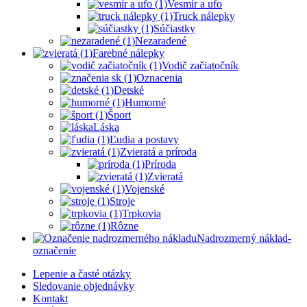
Vesmír a ufo
Truck nálepky
Súčiastky
Nezaradené
Farebné nálepky
Vodič začiatočník
Oznacenia
Detské
Humorné
Šport
Láska
Ľudia a postavy
Zvieratá a príroda
Príroda
Zvieratá
Vojenské
Stroje
Trpkovia
Rôzne
Nadrozmerný náklad-
označenie
Lepenie a časté otázky
Sledovanie objednávky
Kontakt