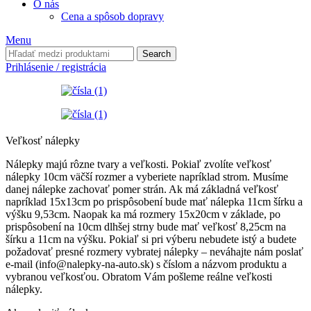
O nás
Cena a spôsob dopravy
Menu
Search
Prihlásenie / registrácia
Veľkosť nálepky
Nálepky majú rôzne tvary a veľkosti. Pokiaľ zvolíte veľkosť
nálepky 10cm väčší rozmer a vyberiete napríklad strom. Musíme
danej nálepke zachovať pomer strán. Ak má základná veľkosť
napríklad 15x13cm po prispôsobení bude mať nálepka 11cm šírku a
výšku 9,53cm. Naopak ka má rozmery 15x20cm v základe, po
prispôsobení na 10cm dlhšej strny bude mať veľkosť 8,25cm na
šírku a 11cm na výšku. Pokiaľ si pri výberu nebudete istý a budete
požadovať presné rozmery vybratej nálepky – neváhajte nám poslať
e-mail (info@nalepky-na-auto.sk) s číslom a názvom produktu a
vybranou veľkosťou. Obratom Vám pošleme reálne veľkosti
nálepky.