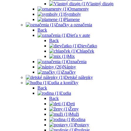
Vlastný dizajn
Ornamenty
Symboly
Plamene
Značky a označenia
Back
Dieťa v aute
Back
Dievčatko
Chlapček
Mix
Označenia
Nápisy
Značky
Detské nálepky
Ľudia a koníčky
Back
Ľudia
Back
Deti
Ženy
Muži
Rodina
Postavy
Profesie