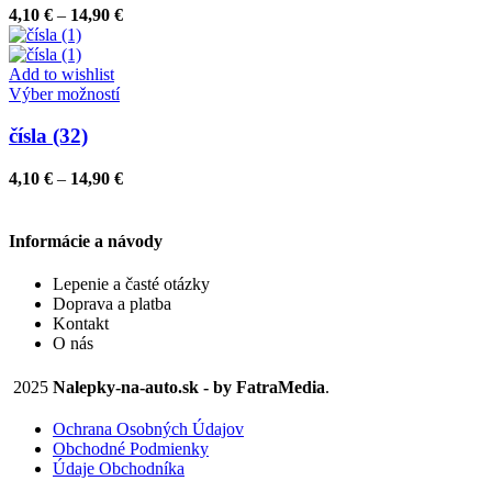
variantov.
Price
4,10
€
–
14,90
€
Možnosti
range:
si
4,10 €
môžete
through
Add to wishlist
vybrať
Tento
14,90 €
Výber možností
na
produkt
stránke
má
čísla (32)
produktu.
viacero
variantov.
Price
4,10
€
–
14,90
€
Možnosti
range:
si
4,10 €
môžete
through
Informácie a návody
vybrať
14,90 €
na
Lepenie a časté otázky
stránke
Doprava a platba
produktu.
Kontakt
O nás
2025
Nalepky-na-auto.sk - by FatraMedia
.
Ochrana Osobných Údajov
Obchodné Podmienky
Údaje Obchodníka