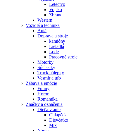
Letectvo
Vojsko
Zbrane
Western
Vozidlá a technika
Autá
Doprava a stroje
kamióny
Lietadlá
Lode
Pracovné stroje
Motorky
Súčiastky
Truck nálepky
Vesmír a ufo
Zábava a emócie
Funny
Horor
Romantika
Značky a označenia
Dieťa v aute
Chlapček
Dievčatko
Mix
Nápisy