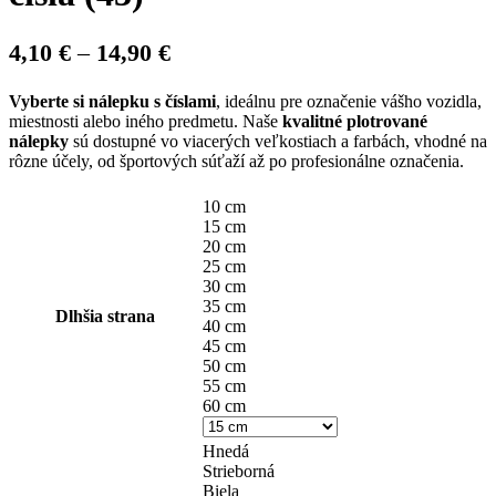
Price
4,10
€
–
14,90
€
range:
Vyberte si nálepku s číslami
, ideálnu pre označenie vášho vozidla,
4,10 €
miestnosti alebo iného predmetu. Naše
kvalitné plotrované
through
nálepky
sú dostupné vo viacerých veľkostiach a farbách, vhodné na
rôzne účely, od športových súťaží až po profesionálne označenia.
14,90 €
10 cm
15 cm
20 cm
25 cm
30 cm
35 cm
Dlhšia strana
40 cm
45 cm
50 cm
55 cm
60 cm
Hnedá
Strieborná
Biela