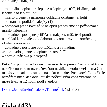
Ako nalepiť nálepku
– minimálna teplota pre lepenie nálepiek je 10°C, ideálne je ale
lepenie nad teplotu 15°C
– miesto určené na nalepenie dôkladne očistíme (jar,lieh)
– odstránime podklad nálepky (1)
– pomocou prenosovej fólie nálepku prenesieme na požadované
miesto nalepenia
– dôkladne a postupne pritláčame nálepku, môžete si pomôcť
napríklad kartou alebo podobnou pevnou a rovnou pomôckou,
ideálne zhora na dol
– dôkladne a postupne popritláčame a vyhladíme
-z hora nadol jemne odlepíme prenosnú fóliu
– hotovo! nálepka je nalepená
Pokiaľ sa jedná o veľkú nálepku môžete si pomôcť napríklad tak že
na očistenú plochu rozprašovačom nastrikate vodu s veľmi malým
množstvom jari. a postupne nálepku nalepíte. Prenosovä fóliu (3) ale
nemôžete hneď dať dole, musíte počkať kým voda vyschne, to
môže trvať aj 12 hodín podľa teploty.
Domov
Jednofarebné nálepky
Tuning
Čísla
čísla (43)
čísla (43)