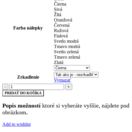
Čierna
Sivá
Žltá
Oranžová
Červená
Farba nálepky
Ružová
Fialová
Svetlo modrá
Tmavo modrá
Svetlo zelená
Tmavo zelená
Zlatá
Zrkadlenie
Vymazať
množstvo
čísla
PRIDAŤ DO KOŠÍKA
(43)
Popis možností
ktoré si vyberáte vyššie, nájdete pod
obrázkom
.
Add to wishlist